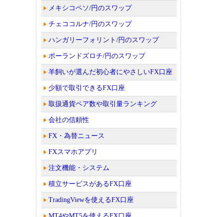
メキシコペソ/円のスワップ
チェココルナ/円のスワップ
ハンガリーフォリント/円のスワップ
ポーランドズロチ/円のスワップ
羊飼いが選んだ初心者にやさしいFX口座
少額で取引できるFX口座
取扱通貨ペア数や取引量ランキング
会社の信頼性
FX・為替ニュース
FXスマホアプリ
注文機能・システム
積立サービスがあるFX口座
TradingViewを使えるFX口座
MT4やMT5を使えるFX口座