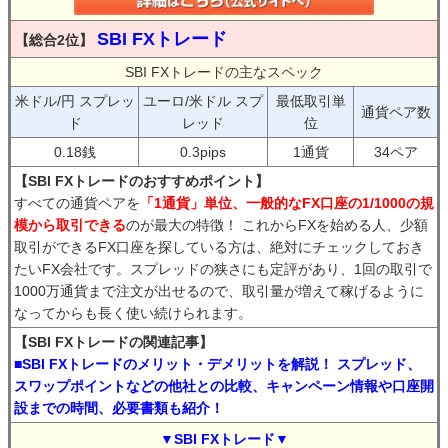
SBI FXトレード
【総合2位】
SBI FXトレードの主なスペック
米ドル/円 スプレッ
ユーロ/米ドル スプ
最低取引単
通貨ペア数
ド
レッド
位
0.18銭
0.3pips
1通貨
34ペア
【SBI FXトレードのおすすめポイント】
すべての通貨ペアを
「1通貨」単位、一般的なFX口座の1/1000の規
模から取引できる
のが最大の特徴！ これからFXを始める人、少額
取引ができるFX口座を探している方は、絶対にチェックしておき
たいFX会社です。スプレッドの狭さにも定評があり、1回の取引で
1000万通貨まで注文が出せるので、取引量が増えて稼げるように
なってからも長く使い続けられます。
【SBI FXトレードの関連記事】
■SBI FXトレードのメリット・デメリットを解説！ スプレッド、
スワップポイントなどの他社との比較、キャンペーン情報や口座開
設までの時間、必要書類も紹介！
▼SBI FXトレード▼