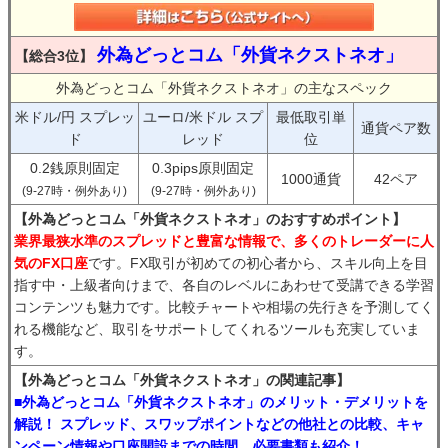
外為どっとコム「外貨ネクストネオ」
【総合3位】
外為どっとコム「外貨ネクストネオ」の主なスペック
米ドル/円 スプレッ
ユーロ/米ドル スプ
最低取引単
通貨ペア数
ド
レッド
位
0.2銭原則固定
0.3pips原則固定
1000通貨
42ペア
(9-27時・例外あり)
(9-27時・例外あり)
【外為どっとコム「外貨ネクストネオ」のおすすめポイント】
業界最狭水準のスプレッドと豊富な情報で、多くのトレーダーに人
気のFX口座
です。FX取引が初めての初心者から、スキル向上を目
指す中・上級者向けまで、各自のレベルにあわせて受講できる学習
コンテンツも魅力です。比較チャートや相場の先行きを予測してく
れる機能など、取引をサポートしてくれるツールも充実していま
す。
【外為どっとコム「外貨ネクストネオ」の関連記事】
■外為どっとコム「外貨ネクストネオ」のメリット・デメリットを
解説！ スプレッド、スワップポイントなどの他社との比較、キャ
ンペーン情報や口座開設までの時間、必要書類も紹介！