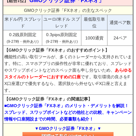
GMOクリック証券「FXネオ」
【総合1位】
GMOクリック証券「FXネオ」の主なスペック
米ドル/円 スプレッ
ユーロ/米ドル スプ
最低取引単
通貨ペア数
ド
レッド
位
0.2銭原則固定
0.3pips原則固定
1000通貨
24ペア
(9-27時・例外あり)
(9-27時・例外あり)
【GMOクリック証券「FXネオ」のおすすめポイント】
機能性の高い取引ツールが、多くのトレーダーから支持されていま
す。特に、スマホアプリの操作性が非常に優れており、スプレッド
やスワップポイントなどのスペック面も申し分ないため、
あらゆる
スタイルのトレーダーにおすすめの口座
です。取引環境の良さをF
X口座選びで優先するなら、選択肢から外せないFX口座と言えま
す。
【GMOクリック証券「FXネオ」の関連記事】
■GMOクリック証券「FXネオ」のメリット・デメリットを解説！
スプレッド、スワップポイントなどの他社との比較、キャンペーン
情報や口座開設までの時間、必要書類も紹介！
▼GMOクリック証券「FXネオ」▼