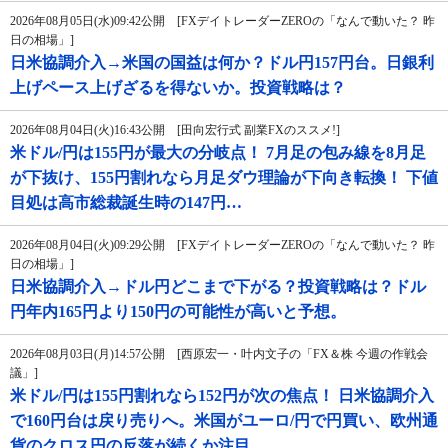
2026年08月05日(水)09:42公開 [FXデイトレーダーZEROの「なんで動いた？ 昨
日の相場」]
日米協調介入→米国の国益は何か？ドル円157円台。日銀利
上げペース上げざるを得ないか。投資戦略は？
2026年08月04日(火)16:43公開 [田向宏行式 副業FXのススメ!]
米ドル/円は155円が最大の分岐点！ 7月足の包み線を8月足
が下抜け、155円割れなら月足ダウ理論が下向き転換！ 下値
目処は高市総裁誕生時の147円…
2026年08月04日(火)09:29公開 [FXデイトレーダーZEROの「なんで動いた？ 昨
日の相場」]
日米協調介入→ドル円どこまで下がる？投資戦略は？ドル
円年内165円より150円の可能性が高いと予想。
2026年08月03日(月)14:57公開 [西原宏一・叶内文子の「FX＆株 今週の作戦会
議」]
米ドル/円は155円割れなら152円が次の焦点！ 日米協調介入
で160円台は戻り売りへ。米国がユーロ/円で円買い、欧州通
貨のクロス円の反落が続くか注目