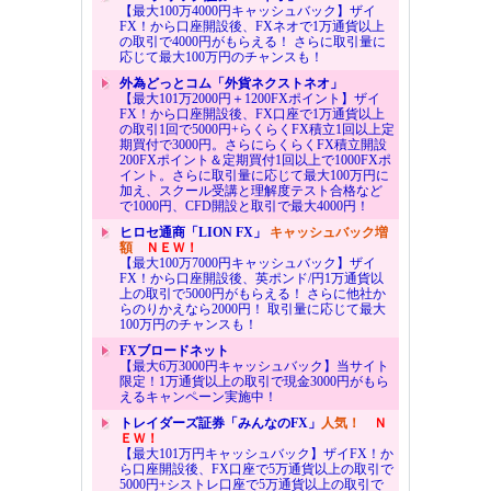
【最大100万4000円キャッシュバック】ザイ
FX！から口座開設後、FXネオで1万通貨以上
の取引で4000円がもらえる！ さらに取引量に
応じて最大100万円のチャンスも！
外為どっとコム「外貨ネクストネオ」
【最大101万2000円＋1200FXポイント】ザイ
FX！から口座開設後、FX口座で1万通貨以上
の取引1回で5000円+らくらくFX積立1回以上定
期買付で3000円。さらにらくらくFX積立開設
200FXポイント＆定期買付1回以上で1000FXポ
イント。さらに取引量に応じて最大100万円に
加え、スクール受講と理解度テスト合格など
で1000円、CFD開設と取引で最大4000円！
ヒロセ通商「LION FX」
キャッシュバック増
額
ＮＥＷ！
【最大100万7000円キャッシュバック】ザイ
FX！から口座開設後、英ポンド/円1万通貨以
上の取引で5000円がもらえる！ さらに他社か
らのりかえなら2000円！ 取引量に応じて最大
100万円のチャンスも！
FXブロードネット
【最大6万3000円キャッシュバック】当サイト
限定！1万通貨以上の取引で現金3000円がもら
えるキャンペーン実施中！
トレイダーズ証券「みんなのFX」
人気！
Ｎ
ＥＷ！
【最大101万円キャッシュバック】ザイFX！か
ら口座開設後、FX口座で5万通貨以上の取引で
5000円+シストレ口座で5万通貨以上の取引で