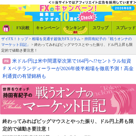
FX比較
キャンペーン
ランキング
スワップ
スプレッド
ザイFX！トップ
>
相場を見通す超強力FXコラム
>
持田有紀子の「戦うオンナの
マーケット日記」
> 終わってみればビッグマウスとやった振り、ドル円上昇も限
定的で値動き要注意！
米ドル/円は米中間選挙次第で164円へ!?セントラル短資
ＦＸベテランディーラーが2026年後半相場を徹底予測！高金
利通貨の有望銘柄も
終わってみればビッグマウスとやった振り、
ドル円上昇も限
定的で値動き要注意！