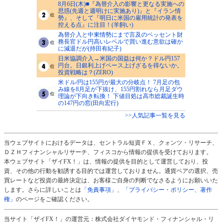
8月6日(木)■『為替介入の影響と更なる実施への
思惑(先週と週明けに実施あり)』と『イラン情
勢』、そして『明日に米国の雇用統計の発表を
控える点』に注目！(羊飼い)
為替介入と中東情勢にまで言及のベッセント財
務長官ドル円高いレベルで買い進む意欲は確か
に減退だが(持田有紀子)
日米協調介入→米国の国益は何か？ドル円157
円台。日銀利上げペース上げざるを得ないか。
投資戦略は？(ZERO)
米ドル/円は155円が最大の分岐点！ 7月足の包
み線を8月足が下抜け、155円割れなら月足ダウ
理論が下向き転換！ 下値目処は高市総裁誕生時
の147円の窓(田向宏行)
>>人気記事一覧を見る
当ウェブサイトにおけるデータは、セントラル短資ＦＸ、クォンツ・リサーチ、
ＤＺＨフィナンシャルリサーチ、フィスコから情報の提供を受けております。
本ウェブサイト「ザイFX！」は、情報の提供を目的として運営しており、投
資、その他の行動を勧誘する目的では運営しておりません。通貨ペアの選択、売
買レートなど投資の最終決定は、お客様ご自身の判断でなさるようにお願いいた
します。さらに詳しいことは
「免責事項」
、
「プライバシー・ポリシー、著作
権」
のページをご確認ください。
当サイト「ザイFX！」の運営元：株式会社ダイヤモンド・フィナンシャル・リ