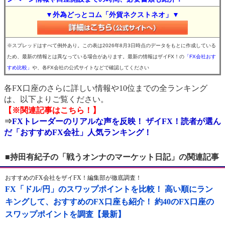
▼外為どっとコム「外貨ネクストネオ」▼
※スプレッドはすべて例外あり。この表は2026年8月3日時点のデータをもとに作成している
ため、最新の情報とは異なっている場合があります。最新の情報はザイFX！の
「FX会社おす
すめ比較」
や、各FX会社の公式サイトなどで確認してください
各FX口座のさらに詳しい情報や10位までの全ランキング
は、以下よりご覧ください。
【※関連記事はこちら！】
⇒
FXトレーダーのリアルな声を反映！ ザイFX！読者が選ん
だ「おすすめFX会社」人気ランキング！
■持田有紀子の「戦うオンナのマーケット日記」の関連記事
おすすめのFX会社をザイFX！編集部が徹底調査！
FX「ドル/円」のスワップポイントを比較！ 高い順にラン
キングして、おすすめのFX口座も紹介！ 約40のFX口座の
スワップポイントを調査【最新】