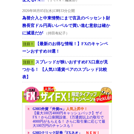
2026年08月05日(水)13時33分公開
為替介入と中東情勢にまで言及のベッセント財
務長官ドル円高いレベルで買い進む意欲は確か
に減退だが
（持田有紀子）
【最新のお得な情報！】FXのキャンペ
注目！
ーンおすすめ10選！
スプレッドが狭いおすすめFX口座が見
注目！
つかる！ 【人気13通貨ペアのスプレッド比較
表】
GMO外貨「外貨ex」
人気上昇中！
【最大100万4000円キャッシュバック】ザイ
FX！から口座開設後、1万通貨以上の取引で
4000円がもらえる！ さらに取引量に応じて最
大100万円のチャンスも！
GMOクリック証券「FXネオ」
ＮＥＷ！