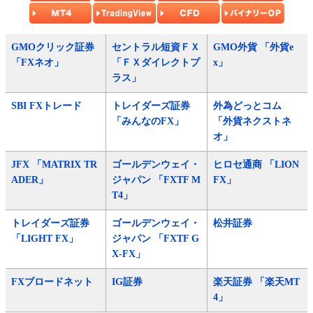
GMOクリック証券
セントラル短資ＦＸ
GMO外貨 「外貨e
「FXネオ」
「ＦＸダイレクトプ
x」
ラス」
SBI FXトレード
トレイダーズ証券
外為どっとコム
「みんなのFX」
「外貨ネクストネ
オ」
JFX 「MATRIX TR
ゴールデンウェイ・
ヒロセ通商 「LION
ADER」
ジャパン 「FXTF M
FX」
T4」
トレイダーズ証券
ゴールデンウェイ・
松井証券
「LIGHT FX」
ジャパン 「FXTF G
X-FX」
FXブロードネット
IG証券
楽天証券 「楽天MT
4」