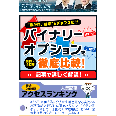
8月5日(水)■『為替介入の影響と更なる実施への
思惑(先週と週明けに実施あり)』と『イラン情
勢』、そして『米国のADP雇用統計とISM非製
造業指数の発表』に注目！(羊飼い)