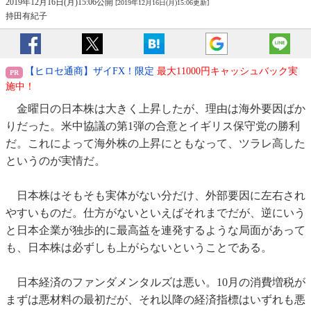
2019年12月16日(月)15:06公開
[2019年12月16日(月)15:06更新]
持田有紀子
【ヒロセ通商】ザイFX！限定
最大11000円キャッシュバック実
施中！
金曜日の日本株は大きく上昇したが、理由は海外要因ばか
りだった。米中協議の第1弾の合意とイギリス保守党の勝利
だ。これによって海外株の上昇にともなって、ツラレ高した
というのが実情だ。
日本株はそもそも実体がない分だけ、外部要因に左右され
やすいものだ。仕方がないといえばそれまでだが、逆にいう
と日本企業が独歩的に最高益を連発するような局面があって
も、日本株は必ずしも上がらないということである。
日本経済のファンダメンタルズは悪い。10月の消費増税が
まずは悪材料の最初だが、それ以降の経済指標はいずれも悪