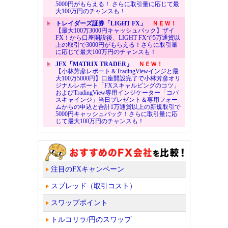
5000円がもらえる！ さらに取引量に応じて最
大100万円のチャンスも！
トレイダーズ証券「LIGHT FX」
ＮＥＷ！
【最大100万3000円キャッシュバック】ザイ
FX！から口座開設後、LIGHT FXで5万通貨以
上の取引で3000円がもらえる！さらに取引量
に応じて最大100万円のチャンスも！
JFX「MATRIX TRADER」
ＮＥＷ！
【小林芳彦レポート＆TradingViewインジと最
大100万5000円】口座開設完了で小林芳彦オリ
ジナルレポート「FXスキャルピングのコツ」
およびTradingView専用インジケーター「コバ
スキャインジ」当日プレゼント＆専用フォー
ムからの申込と合計1万通貨以上の新規取引で
5000円キャッシュバック！さらに取引量に応
じて最大100万円のチャンスも！
注目のFXキャンペーン
スプレッド（取引コスト）
スワップポイント
トルコリラ/円のスワップ