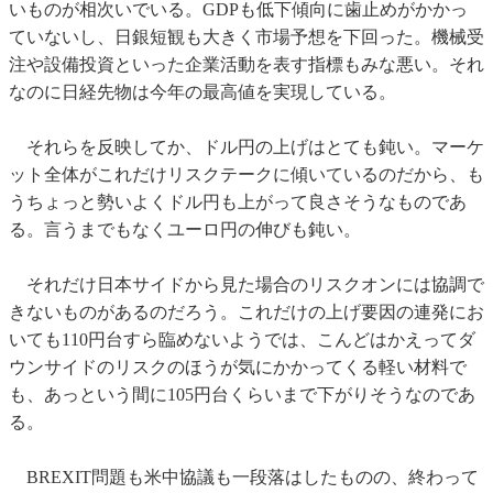
いものが相次いでいる。GDPも低下傾向に歯止めがかかっ
ていないし、日銀短観も大きく市場予想を下回った。機械受
注や設備投資といった企業活動を表す指標もみな悪い。それ
なのに日経先物は今年の最高値を実現している。
それらを反映してか、ドル円の上げはとても鈍い。マーケ
ット全体がこれだけリスクテークに傾いているのだから、も
うちょっと勢いよくドル円も上がって良さそうなものであ
る。言うまでもなくユーロ円の伸びも鈍い。
それだけ日本サイドから見た場合のリスクオンには協調で
きないものがあるのだろう。これだけの上げ要因の連発にお
いても110円台すら臨めないようでは、こんどはかえってダ
ウンサイドのリスクのほうが気にかかってくる軽い材料で
も、あっという間に105円台くらいまで下がりそうなのであ
る。
BREXIT問題も米中協議も一段落はしたものの、終わって