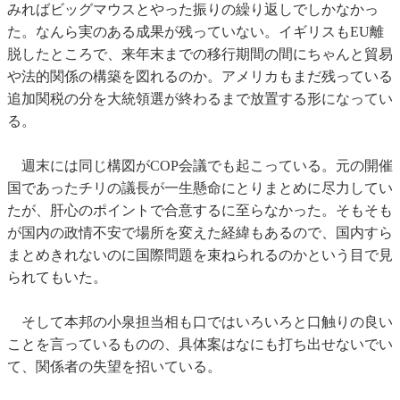
みればビッグマウスとやった振りの繰り返しでしかなかっ
た。なんら実のある成果が残っていない。イギリスもEU離
脱したところで、来年末までの移行期間の間にちゃんと貿易
や法的関係の構築を図れるのか。アメリカもまだ残っている
追加関税の分を大統領選が終わるまで放置する形になってい
る。
週末には同じ構図がCOP会議でも起こっている。元の開催
国であったチリの議長が一生懸命にとりまとめに尽力してい
たが、肝心のポイントで合意するに至らなかった。そもそも
が国内の政情不安で場所を変えた経緯もあるので、国内すら
まとめきれないのに国際問題を束ねられるのかという目で見
られてもいた。
そして本邦の小泉担当相も口ではいろいろと口触りの良い
ことを言っているものの、具体案はなにも打ち出せないでい
て、関係者の失望を招いている。