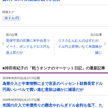
関連タグ
米ドル/円
前の記事
次の記事
英保守党の圧勝に米中合意ツ
リスクむんむんのはずだが、
イート。ポンドもクロス円も
ドル円上昇勢いなく米国株が
急上昇だが
鍵に
■持田有紀子の「戦うオンナのマーケット日記」の最新記事
2026年08月05日(水)13:33公開
為替介入と中東情勢にまで言及のベッセント財務長官ドル
円高いレベルで買い進む意欲は確かに減退だが
2026年08月04日(火)15:37公開
米国の介入で米債売りの懸念やわらぎドル金利も低下、た