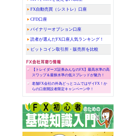
FX自動売買（シストレ）口座
CFD口座
バイナリーオプション口座
読者が選んだFX口座人気ランキング！
ビットコイン取引所・販売所を比較
【トレイダーズ証券みんなのFX】最高水準の高
スワップ＆最狭水準の低スプレッドが魅力！
老舗FX会社の外為どっとコムではザイFX！か
らの口座開設者限定キャンペーン中！