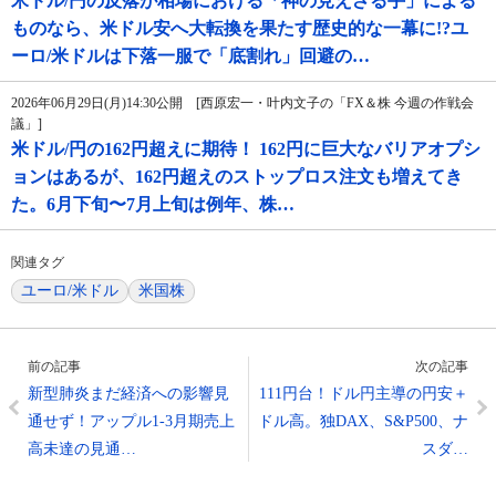
米ドル/円の反落が相場における「神の見えざる手」による
ものなら、米ドル安へ大転換を果たす歴史的な一幕に!?ユ
ーロ/米ドルは下落一服で「底割れ」回避の…
2026年06月29日(月)14:30公開 [西原宏一・叶内文子の「FX＆株 今週の作戦会
議」]
米ドル/円の162円超えに期待！ 162円に巨大なバリアオプシ
ョンはあるが、162円超えのストップロス注文も増えてき
た。6月下旬〜7月上旬は例年、株…
関連タグ
ユーロ/米ドル
米国株
前の記事
次の記事
新型肺炎まだ経済への影響見
111円台！ドル円主導の円安＋
通せず！アップル1-3月期売上
ドル高。独DAX、S&P500、ナ
高未達の見通…
スダ…