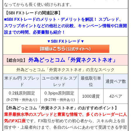
なってからも長く使い続けられます。
【SBI FXトレードの関連記事】
■SBI FXトレードのメリット・デメリットを解説！ スプレッド、
スワップポイントなどの他社との比較、キャンペーン情報や口座開
設までの時間、必要書類も紹介！
▼SBI FXトレード▼
外為どっとコム「外貨ネクストネオ」
【総合3位】
外為どっとコム「外貨ネクストネオ」の主なスペック
米ドル/円 スプレッ
ユーロ/米ドル スプ
最低取引単
通貨ペア数
ド
レッド
位
0.2銭原則固定
0.3pips原則固定
1000通貨
42ペア
(9-27時・例外あり)
(9-27時・例外あり)
【外為どっとコム「外貨ネクストネオ」のおすすめポイント】
業界最狭水準のスプレッドと豊富な情報で、多くのトレーダーに人
気のFX口座
です。FX取引が初めての初心者から、スキル向上を目
指す中・上級者向けまで、各自のレベルにあわせて受講できる学習