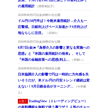
反発、ドル円も158円台に戻しドル金利上昇で
の雇用統計
（持田有紀子）
2026年08月07日(金)09時11分公開
ドル円158円半ば！今晩米雇用統計→介入も一
応警戒。日銀利上げペース加速か？9月利上げ
地ならしに注目。
（ZERO）
2026年08月07日(金)06時45分公開
8月7日(金)■『為替介入の影響と更なる実施への
思惑』と『米国の雇用統計の発表』、そして
『米国の金融政策への思惑(利上…
（羊飼い）
2026年08月06日(木)17時00分公開
日米協調介入の影響で円は一時的に方向感を失
いそうだが、米ドル/円の円安トレンド継続は変
えない！9月日銀会合がターニング…
（今井雅
人）
TradingView（トレーディングビュー）
人気！
の有料機能を無料で使う裏ワザ？ 人気のチャー