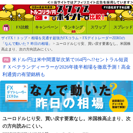
FX比較
キャンペーン
ランキング
スワップ
スプレッド
ザイFX！トップ
>
相場を見通す超強力FXコラム
>
FXデイトレーダーZEROの
「なんで動いた？ 昨日の相場」
> ユーロドルじり安、買い戻す要素なし。米国株
高止まり、次の方向読みにくい。
米ドル/円は米中間選挙次第で164円へ!?セントラル短資
ＦＸベテランディーラーが2026年後半相場を徹底予測！高金
利通貨の有望銘柄も
ユーロドルじり安、買い戻す要素なし。
米国株高止まり、次
の方向読みにくい。