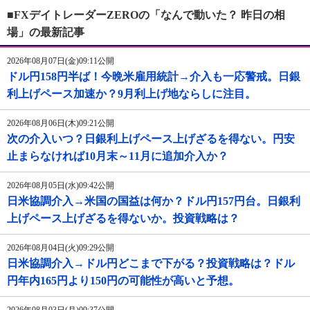
■FXデイトレーダーZEROの「なんで動いた？ 昨日の相
場」の最新記事
2026年08月07日(金)09:11公開
ドル円158円半ば！今晩米雇用統計→介入も一応警戒。日銀
利上げペース加速か？9月利上げ地ならしに注目。
2026年08月06日(木)09:21公開
次の介入いつ？日銀利上げペース上げざるを得ない。円安
止まらなければ10月末～11月に追加介入か？
2026年08月05日(水)09:42公開
日米協調介入→米国の国益は何か？ドル円157円台。日銀利
上げペース上げざるを得ないか。投資戦略は？
2026年08月04日(火)09:29公開
日米協調介入→ドル円どこまで下がる？投資戦略は？ドル
円年内165円より150円の可能性が高いと予想。