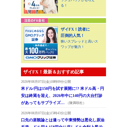
る！
ザイFX！読者に
圧倒的人気！
狭いスプレッドと高いス
ワップが魅力！
ザイFX！最新＆おすすめ記事
2026年08月07日(金)18時09分公開
米ドル/円は150円を試す展開に!? 米ドル高・円
安は終焉を迎え、2026年中に140円の大台打診
があってもサプライズ…
（陳満咲杜）
2026年08月07日(金)15時43分公開
口先の楽観論とは違って中東情勢は悪化し原油