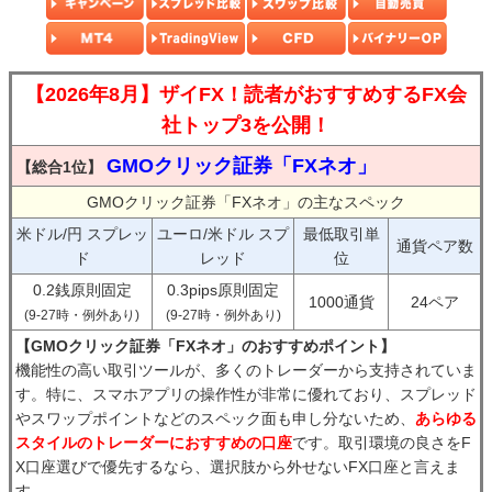
【2026年8月】ザイFX！読者がおすすめするFX会
社トップ3を公開！
GMOクリック証券「FXネオ」
【総合1位】
GMOクリック証券「FXネオ」の主なスペック
米ドル/円 スプレッ
ユーロ/米ドル スプ
最低取引単
通貨ペア数
ド
レッド
位
0.2銭原則固定
0.3pips原則固定
1000通貨
24ペア
(9-27時・例外あり)
(9-27時・例外あり)
【GMOクリック証券「FXネオ」のおすすめポイント】
機能性の高い取引ツールが、多くのトレーダーから支持されていま
す。特に、スマホアプリの操作性が非常に優れており、スプレッド
やスワップポイントなどのスペック面も申し分ないため、
あらゆる
スタイルのトレーダーにおすすめの口座
です。取引環境の良さをF
X口座選びで優先するなら、選択肢から外せないFX口座と言えま
す。