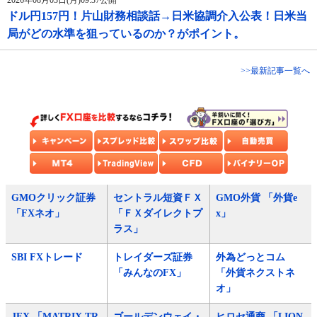
2026年08月03日(月)09:37公開
ドル円157円！片山財務相談話→日米協調介入公表！日米当
局がどの水準を狙っているのか？がポイント。
>>最新記事一覧へ
GMOクリック証券
セントラル短資ＦＸ
GMO外貨 「外貨e
「FXネオ」
「ＦＸダイレクトプ
x」
ラス」
SBI FXトレード
トレイダーズ証券
外為どっとコム
「みんなのFX」
「外貨ネクストネ
オ」
JFX 「MATRIX TR
ゴールデンウェイ・
ヒロセ通商 「LION