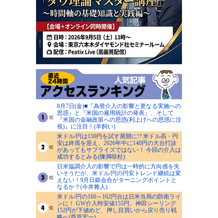
8月7日(金)■『為替介入の影響と更なる実施への
思惑』と『米国の雇用統計の発表』、そして
『米国の金融政策への思惑(利上げへの思惑に注
視)』に注目！(羊飼い)
米ドル/円は150円を試す展開に!? 米ドル高・円
安は終焉を迎え、2026年中に140円の大台打診
があってもサプライズではない！ 今回の介入は
成功するとみる(陳満咲杜)
日米協調介入の影響で円は一時的に方向感を失
いそうだが、米ドル/円の円安トレンド継続は変
えない！9月日銀会合がターニングポイントと
なるか？(今井雅人)
米ドル/円の160～162円台は日米当局の防衛ライ
ンに！ GW介入時安値155円、神田シーリング
152円が下値めど、押し目買いから戻り売り戦
略へ(西原宏一)