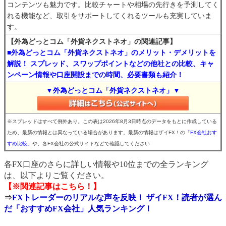
コンテンツも魅力です。比較チャートや相場の先行きを予測してく
れる機能など、取引をサポートしてくれるツールも充実していま
す。
【外為どっとコム「外貨ネクストネオ」の関連記事】
■外為どっとコム「外貨ネクストネオ」のメリット・デメリットを
解説！ スプレッド、スワップポイントなどの他社との比較、キャ
ンペーン情報や口座開設までの時間、必要書類も紹介！
▼外為どっとコム「外貨ネクストネオ」▼
※スプレッドはすべて例外あり。この表は2026年8月3日時点のデータをもとに作成している
ため、最新の情報とは異なっている場合があります。最新の情報はザイFX！の
「FX会社おす
すめ比較」
や、各FX会社の公式サイトなどで確認してください
各FX口座のさらに詳しい情報や10位までの全ランキング
は、以下よりご覧ください。
【※関連記事はこちら！】
⇒
FXトレーダーのリアルな声を反映！ ザイFX！読者が選ん
だ「おすすめFX会社」人気ランキング！