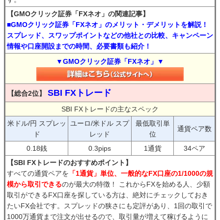
【GMOクリック証券「FXネオ」の関連記事】
■GMOクリック証券「FXネオ」のメリット・デメリットを解説！
スプレッド、スワップポイントなどの他社との比較、キャンペーン
情報や口座開設までの時間、必要書類も紹介！
▼GMOクリック証券「FXネオ」▼
SBI FXトレード
【総合2位】
SBI FXトレードの主なスペック
米ドル/円 スプレッ
ユーロ/米ドル スプ
最低取引単
通貨ペア数
ド
レッド
位
0.18銭
0.3pips
1通貨
34ペア
【SBI FXトレードのおすすめポイント】
すべての通貨ペアを
「1通貨」単位、一般的なFX口座の1/1000の規
模から取引できる
のが最大の特徴！ これからFXを始める人、少額
取引ができるFX口座を探している方は、絶対にチェックしておき
たいFX会社です。スプレッドの狭さにも定評があり、1回の取引で
1000万通貨まで注文が出せるので、取引量が増えて稼げるように