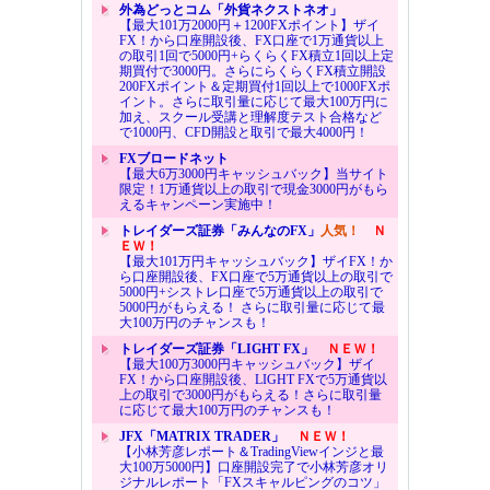
外為どっとコム「外貨ネクストネオ」
【最大101万2000円＋1200FXポイント】ザイ
FX！から口座開設後、FX口座で1万通貨以上
の取引1回で5000円+らくらくFX積立1回以上定
期買付で3000円。さらにらくらくFX積立開設
200FXポイント＆定期買付1回以上で1000FXポ
イント。さらに取引量に応じて最大100万円に
加え、スクール受講と理解度テスト合格など
で1000円、CFD開設と取引で最大4000円！
FXブロードネット
【最大6万3000円キャッシュバック】当サイト
限定！1万通貨以上の取引で現金3000円がもら
えるキャンペーン実施中！
トレイダーズ証券「みんなのFX」
人気！
Ｎ
ＥＷ！
【最大101万円キャッシュバック】ザイFX！か
ら口座開設後、FX口座で5万通貨以上の取引で
5000円+シストレ口座で5万通貨以上の取引で
5000円がもらえる！ さらに取引量に応じて最
大100万円のチャンスも！
トレイダーズ証券「LIGHT FX」
ＮＥＷ！
【最大100万3000円キャッシュバック】ザイ
FX！から口座開設後、LIGHT FXで5万通貨以
上の取引で3000円がもらえる！さらに取引量
に応じて最大100万円のチャンスも！
JFX「MATRIX TRADER」
ＮＥＷ！
【小林芳彦レポート＆TradingViewインジと最
大100万5000円】口座開設完了で小林芳彦オリ
ジナルレポート「FXスキャルピングのコツ」