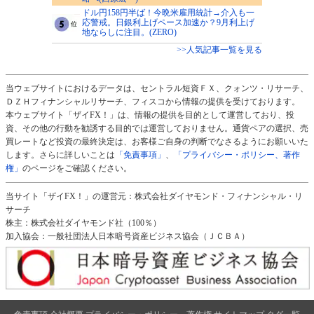
ドル円158円半ば！今晩米雇用統計→介入も一
応警戒。日銀利上げペース加速か？9月利上げ
地ならしに注目。(ZERO)
>>人気記事一覧を見る
当ウェブサイトにおけるデータは、セントラル短資ＦＸ、クォンツ・リサーチ、
ＤＺＨフィナンシャルリサーチ、フィスコから情報の提供を受けております。
本ウェブサイト「ザイFX！」は、情報の提供を目的として運営しており、投
資、その他の行動を勧誘する目的では運営しておりません。通貨ペアの選択、売
買レートなど投資の最終決定は、お客様ご自身の判断でなさるようにお願いいた
します。さらに詳しいことは
「免責事項」
、
「プライバシー・ポリシー、著作
権」
のページをご確認ください。
当サイト「ザイFX！」の運営元：株式会社ダイヤモンド・フィナンシャル・リ
サーチ
株主：株式会社ダイヤモンド社（100％）
加入協会：一般社団法人日本暗号資産ビジネス協会（ＪＣＢＡ）