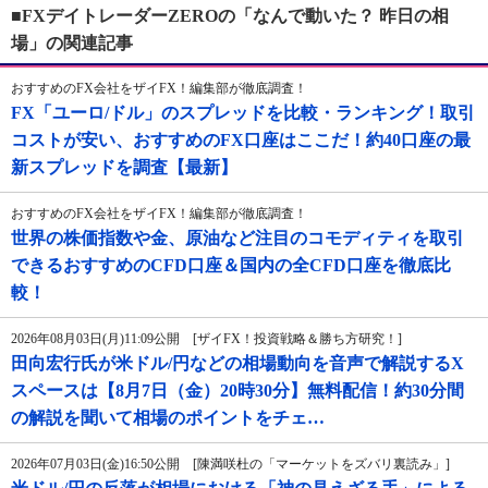
■FXデイトレーダーZEROの「なんで動いた？ 昨日の相
場」の関連記事
おすすめのFX会社をザイFX！編集部が徹底調査！
FX「ユーロ/ドル」のスプレッドを比較・ランキング！取引
コストが安い、おすすめのFX口座はここだ！約40口座の最
新スプレッドを調査【最新】
おすすめのFX会社をザイFX！編集部が徹底調査！
世界の株価指数や金、原油など注目のコモディティを取引
できるおすすめのCFD口座＆国内の全CFD口座を徹底比
較！
2026年08月03日(月)11:09公開 [ザイFX！投資戦略＆勝ち方研究！]
田向宏行氏が米ドル/円などの相場動向を音声で解説するX
スペースは【8月7日（金）20時30分】無料配信！約30分間
の解説を聞いて相場のポイントをチェ…
2026年07月03日(金)16:50公開 [陳満咲杜の「マーケットをズバリ裏読み」]