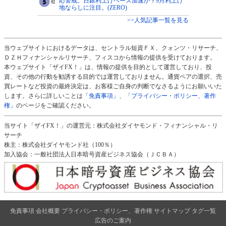
応警戒。日銀利上げペース加速か？9月利上げ
地ならしに注目。(ZERO)
>>人気記事一覧を見る
当ウェブサイトにおけるデータは、セントラル短資ＦＸ、クォンツ・リサーチ、
ＤＺＨフィナンシャルリサーチ、フィスコから情報の提供を受けております。
本ウェブサイト「ザイFX！」は、情報の提供を目的として運営しており、投
資、その他の行動を勧誘する目的では運営しておりません。通貨ペアの選択、売
買レートなど投資の最終決定は、お客様ご自身の判断でなさるようにお願いいた
します。さらに詳しいことは
「免責事項」
、
「プライバシー・ポリシー、著作
権」
のページをご確認ください。
当サイト「ザイFX！」の運営元：株式会社ダイヤモンド・フィナンシャル・リ
サーチ
株主：株式会社ダイヤモンド社（100％）
加入協会：一般社団法人日本暗号資産ビジネス協会（ＪＣＢＡ）
免責事項
会社概要
プライバシー・ポリシー、著作権
サイトマップ
タグ一覧
広告のご案内