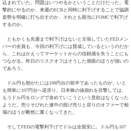
込まれていた。問題はいつやるかということだけだった。電
撃的にやるのか、来週のECBと同時に利下げすることで協調
姿勢を明確に打ち出すのか、それとも順当にFOMCで利下げ
するのか。
ともかくも先週まで利下げはないと主張していたFEDメン
バーの全員も、今回の利下げには賛成しているというのだか
ら、これはかえってマーケットからの信頼感を失うことにも
つながる。昨日のリスクオフはそうした側面のほうが強いの
であろう。
ドル円も朝がたには108円台の前半であったものが、いと
も簡単に107円台へ逆戻り。日本株の値崩れを目撃しては、
もうドル円をロングで攻めていこうという意欲はなくなった
ようだ。売りそびれた連中の投げ売りと戻りのオファーで相
場のほうが断然に重くなってきた。
そしてFEDの電撃利下げでドルは全面安に。ドル円も107