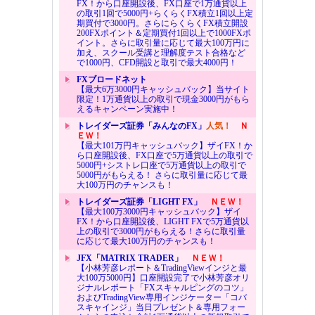
FX！から口座開設後、FX口座で1万通貨以上
の取引1回で5000円+らくらくFX積立1回以上定
期買付で3000円。さらにらくらくFX積立開設
200FXポイント＆定期買付1回以上で1000FXポ
イント。さらに取引量に応じて最大100万円に
加え、スクール受講と理解度テスト合格など
で1000円、CFD開設と取引で最大4000円！
FXブロードネット
【最大6万3000円キャッシュバック】当サイト
限定！1万通貨以上の取引で現金3000円がもら
えるキャンペーン実施中！
トレイダーズ証券「みんなのFX」
人気！
Ｎ
ＥＷ！
【最大101万円キャッシュバック】ザイFX！か
ら口座開設後、FX口座で5万通貨以上の取引で
5000円+シストレ口座で5万通貨以上の取引で
5000円がもらえる！ さらに取引量に応じて最
大100万円のチャンスも！
トレイダーズ証券「LIGHT FX」
ＮＥＷ！
【最大100万3000円キャッシュバック】ザイ
FX！から口座開設後、LIGHT FXで5万通貨以
上の取引で3000円がもらえる！さらに取引量
に応じて最大100万円のチャンスも！
JFX「MATRIX TRADER」
ＮＥＷ！
【小林芳彦レポート＆TradingViewインジと最
大100万5000円】口座開設完了で小林芳彦オリ
ジナルレポート「FXスキャルピングのコツ」
およびTradingView専用インジケーター「コバ
スキャインジ」当日プレゼント＆専用フォー