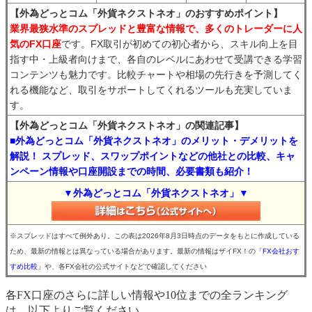
【外為どっとコム「外貨ネクストネオ」のおすすめポイント】
業界最狭水準のスプレッドと豊富な情報で、多くのトレーダーに人
気のFX口座
です。FX取引が初めての初心者から、スキル向上を目
指す中・上級者向けまで、各自のレベルにあわせて受講できる学習
コンテンツも魅力です。比較チャートや相場の先行きを予測してく
れる機能など、取引をサポートしてくれるツールも充実していま
す。
【外為どっとコム「外貨ネクストネオ」の関連記事】
■外為どっとコム「外貨ネクストネオ」のメリット・デメリットを
解説！ スプレッド、スワップポイントなどの他社との比較、キャ
ンペーン情報や口座開設までの時間、必要書類も紹介！
▼外為どっとコム「外貨ネクストネオ」▼
※スプレッドはすべて例外あり。この表は2026年8月3日時点のデータをもとに作成している
ため、最新の情報とは異なっている場合があります。最新の情報はザイFX！の
「FX会社おす
すめ比較」
や、各FX会社の公式サイトなどで確認してください
各FX口座のさらに詳しい情報や10位までの全ランキング
は、以下よりご覧ください。