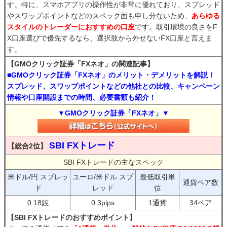
す。特に、スマホアプリの操作性が非常に優れており、スプレッド
やスワップポイントなどのスペック面も申し分ないため、
あらゆる
スタイルのトレーダーにおすすめの口座
です。取引環境の良さをF
X口座選びで優先するなら、選択肢から外せないFX口座と言えま
す。
【GMOクリック証券「FXネオ」の関連記事】
■GMOクリック証券「FXネオ」のメリット・デメリットを解説！
スプレッド、スワップポイントなどの他社との比較、キャンペーン
情報や口座開設までの時間、必要書類も紹介！
▼GMOクリック証券「FXネオ」▼
SBI FXトレード
【総合2位】
SBI FXトレードの主なスペック
米ドル/円 スプレッ
ユーロ/米ドル スプ
最低取引単
通貨ペア数
ド
レッド
位
0.18銭
0.3pips
1通貨
34ペア
【SBI FXトレードのおすすめポイント】