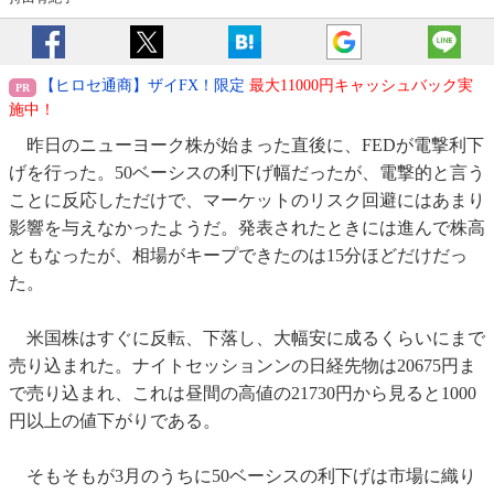
【ヒロセ通商】ザイFX！限定
最大11000円キャッシュバック実
施中！
昨日のニューヨーク株が始まった直後に、FEDが電撃利下
げを行った。50ベーシスの利下げ幅だったが、電撃的と言う
ことに反応しただけで、マーケットのリスク回避にはあまり
影響を与えなかったようだ。発表されたときには進んで株高
ともなったが、相場がキープできたのは15分ほどだけだっ
た。
米国株はすぐに反転、下落し、大幅安に成るくらいにまで
売り込まれた。ナイトセッションンの日経先物は20675円ま
で売り込まれ、これは昼間の高値の21730円から見ると1000
円以上の値下がりである。
そもそもが3月のうちに50ベーシスの利下げは市場に織り