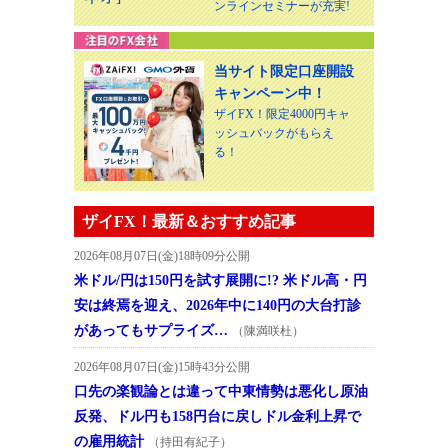
ンラインセミナーが充実!
当サイト限定口座開設
キャンペーン中！
ザイFX！限定4000円キャ
ッシュバックがもらえ
る！
ザイFX！最新＆おすすめ記事
2026年08月07日(金)18時09分公開
米ドル/円は150円を試す展開に!? 米ドル高・円
安は終焉を迎え、2026年中に140円の大台打診
があってもサプライズ…
（陳満咲杜）
2026年08月07日(金)15時43分公開
口先の楽観論とは違って中東情勢は悪化し原油
反発、ドル円も158円台に戻しドル金利上昇で
の雇用統計
（持田有紀子）