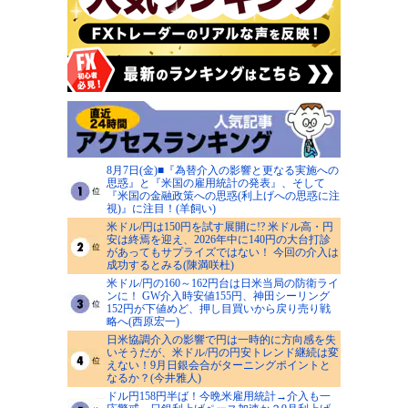
8月7日(金)■『為替介入の影響と更なる実施への
思惑』と『米国の雇用統計の発表』、そして
『米国の金融政策への思惑(利上げへの思惑に注
視)』に注目！(羊飼い)
米ドル/円は150円を試す展開に!? 米ドル高・円
安は終焉を迎え、2026年中に140円の大台打診
があってもサプライズではない！ 今回の介入は
成功するとみる(陳満咲杜)
米ドル/円の160～162円台は日米当局の防衛ライ
ンに！ GW介入時安値155円、神田シーリング
152円が下値めど、押し目買いから戻り売り戦
略へ(西原宏一)
日米協調介入の影響で円は一時的に方向感を失
いそうだが、米ドル/円の円安トレンド継続は変
えない！9月日銀会合がターニングポイントと
なるか？(今井雅人)
ドル円158円半ば！今晩米雇用統計→介入も一