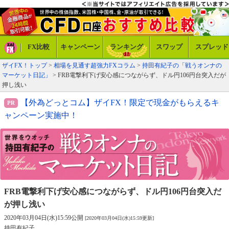
FX比較
キャンペーン
ランキング
スワップ
スプレッド
ザイFX！トップ
>
相場を見通す超強力FXコラム
>
持田有紀子の「戦うオンナの
マーケット日記」
> FRB電撃利下げ安心感につながらず、ドル円106円台突入だが
押し浅い
【外為どっとコム】ザイFX！限定で現金がもらえるキ
ャンペーン実施中！
FRB電撃利下げ安心感につながらず、
ドル円106円台突入だ
が押し浅い
2020年03月04日(水)15:59公開
[2020年03月04日(水)15:59更新]
持田有紀子