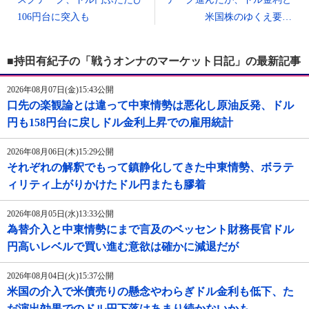
106円台に突入も
米国株のゆくえ要…
■持田有紀子の「戦うオンナのマーケット日記」の最新記事
2026年08月07日(金)15:43公開
口先の楽観論とは違って中東情勢は悪化し原油反発、ドル
円も158円台に戻しドル金利上昇での雇用統計
2026年08月06日(木)15:29公開
それぞれの解釈でもって鎮静化してきた中東情勢、ボラテ
ィリティ上がりかけたドル円またも膠着
2026年08月05日(水)13:33公開
為替介入と中東情勢にまで言及のベッセント財務長官ドル
円高いレベルで買い進む意欲は確かに減退だが
2026年08月04日(火)15:37公開
米国の介入で米債売りの懸念やわらぎドル金利も低下、た
だ演出効果でのドル円下落はあまり続かないかも