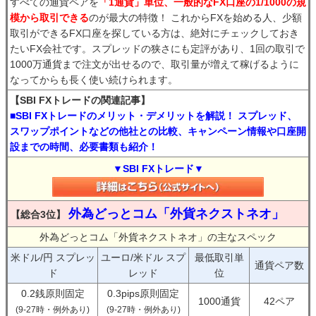
すべての通貨ペアを
「1通貨」単位、一般的なFX口座の1/1000の規
模から取引できる
のが最大の特徴！ これからFXを始める人、少額
取引ができるFX口座を探している方は、絶対にチェックしておき
たいFX会社です。スプレッドの狭さにも定評があり、1回の取引で
1000万通貨まで注文が出せるので、取引量が増えて稼げるように
なってからも長く使い続けられます。
【SBI FXトレードの関連記事】
■SBI FXトレードのメリット・デメリットを解説！ スプレッド、
スワップポイントなどの他社との比較、キャンペーン情報や口座開
設までの時間、必要書類も紹介！
▼SBI FXトレード▼
外為どっとコム「外貨ネクストネオ」
【総合3位】
外為どっとコム「外貨ネクストネオ」の主なスペック
米ドル/円 スプレッ
ユーロ/米ドル スプ
最低取引単
通貨ペア数
ド
レッド
位
0.2銭原則固定
0.3pips原則固定
1000通貨
42ペア
(9-27時・例外あり)
(9-27時・例外あり)