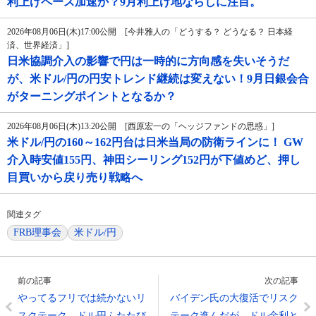
利上げペース加速か？9月利上げ地ならしに注目。
2026年08月06日(木)17:00公開 [今井雅人の「どうする？ どうなる？ 日本経
済、世界経済」]
日米協調介入の影響で円は一時的に方向感を失いそうだ
が、米ドル/円の円安トレンド継続は変えない！9月日銀会合
がターニングポイントとなるか？
2026年08月06日(木)13:20公開 [西原宏一の「ヘッジファンドの思惑」]
米ドル/円の160～162円台は日米当局の防衛ラインに！ GW
介入時安値155円、神田シーリング152円が下値めど、押し
目買いから戻り売り戦略へ
関連タグ
FRB理事会
米ドル/円
前の記事
次の記事
やってるフリでは続かないリ
バイデン氏の大復活でリスク
スクテーク、ドル円ふたたび
テーク進んだが、ドル金利と