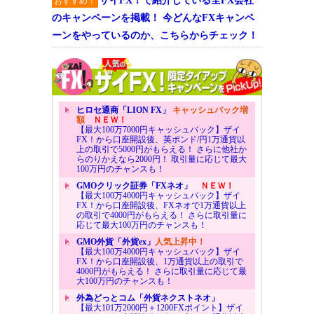
ザイFX！で紹介している全FX会社
おすすめ！
のキャンペーンを掲載！ 今どんなFXキャンペ
ーンをやっているのか、こちらからチェック！
ヒロセ通商「LION FX」
キャッシュバック増
額
ＮＥＷ！
【最大100万7000円キャッシュバック】ザイ
FX！から口座開設後、英ポンド/円1万通貨以
上の取引で5000円がもらえる！ さらに他社か
らのりかえなら2000円！ 取引量に応じて最大
100万円のチャンスも！
GMOクリック証券「FXネオ」
ＮＥＷ！
【最大100万4000円キャッシュバック】ザイ
FX！から口座開設後、FXネオで1万通貨以上
の取引で4000円がもらえる！ さらに取引量に
応じて最大100万円のチャンスも！
GMO外貨「外貨ex」
人気上昇中！
【最大100万4000円キャッシュバック】ザイ
FX！から口座開設後、1万通貨以上の取引で
4000円がもらえる！ さらに取引量に応じて最
大100万円のチャンスも！
外為どっとコム「外貨ネクストネオ」
【最大101万2000円＋1200FXポイント】ザイ