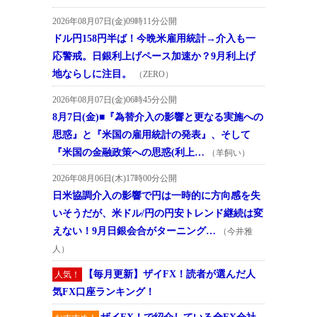
2026年08月07日(金)09時11分公開
ドル円158円半ば！今晩米雇用統計→介入も一
応警戒。日銀利上げペース加速か？9月利上げ
地ならしに注目。
（ZERO）
2026年08月07日(金)06時45分公開
8月7日(金)■『為替介入の影響と更なる実施への
思惑』と『米国の雇用統計の発表』、そして
『米国の金融政策への思惑(利上…
（羊飼い）
2026年08月06日(木)17時00分公開
日米協調介入の影響で円は一時的に方向感を失
いそうだが、米ドル/円の円安トレンド継続は変
えない！9月日銀会合がターニング…
（今井雅
人）
【毎月更新】ザイFX！読者が選んだ人
人気！
気FX口座ランキング！