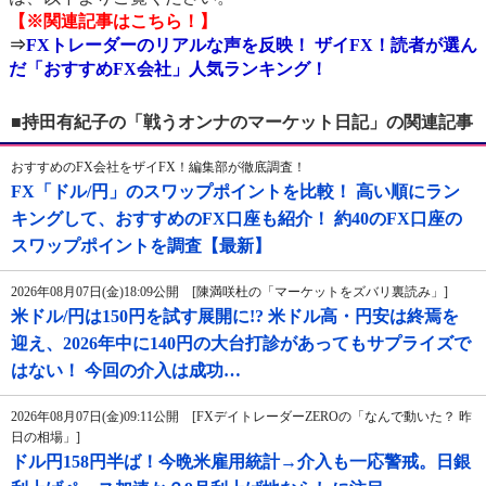
【※関連記事はこちら！】
⇒
FXトレーダーのリアルな声を反映！ ザイFX！読者が選ん
だ「おすすめFX会社」人気ランキング！
■持田有紀子の「戦うオンナのマーケット日記」の関連記事
おすすめのFX会社をザイFX！編集部が徹底調査！
FX「ドル/円」のスワップポイントを比較！ 高い順にラン
キングして、おすすめのFX口座も紹介！ 約40のFX口座の
スワップポイントを調査【最新】
2026年08月07日(金)18:09公開 [陳満咲杜の「マーケットをズバリ裏読み」]
米ドル/円は150円を試す展開に!? 米ドル高・円安は終焉を
迎え、2026年中に140円の大台打診があってもサプライズで
はない！ 今回の介入は成功…
2026年08月07日(金)09:11公開 [FXデイトレーダーZEROの「なんで動いた？ 昨
日の相場」]
ドル円158円半ば！今晩米雇用統計→介入も一応警戒。日銀