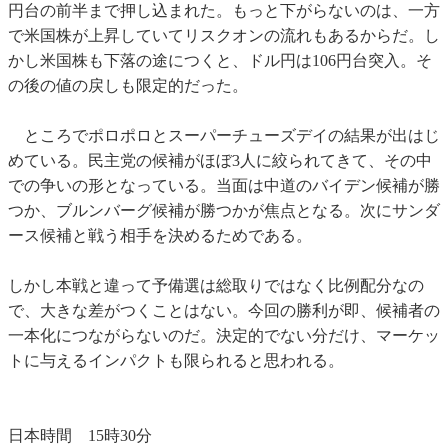
円台の前半まで押し込まれた。もっと下がらないのは、一方
で米国株が上昇していてリスクオンの流れもあるからだ。し
かし米国株も下落の途につくと、ドル円は106円台突入。そ
の後の値の戻しも限定的だった。
ところでポロポロとスーパーチューズデイの結果が出はじ
めている。民主党の候補がほぼ3人に絞られてきて、その中
での争いの形となっている。当面は中道のバイデン候補が勝
つか、ブルンバーグ候補が勝つかが焦点となる。次にサンダ
ース候補と戦う相手を決めるためである。
しかし本戦と違って予備選は総取りではなく比例配分なの
で、大きな差がつくことはない。今回の勝利が即、候補者の
一本化につながらないのだ。決定的でない分だけ、マーケッ
トに与えるインパクトも限られると思われる。
日本時間 15時30分