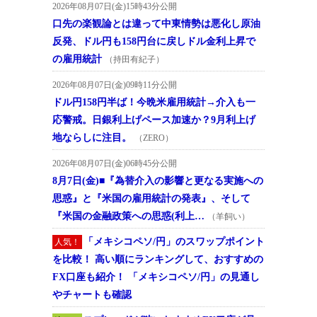
2026年08月07日(金)15時43分公開
口先の楽観論とは違って中東情勢は悪化し原油
反発、ドル円も158円台に戻しドル金利上昇で
の雇用統計
（持田有紀子）
2026年08月07日(金)09時11分公開
ドル円158円半ば！今晩米雇用統計→介入も一
応警戒。日銀利上げペース加速か？9月利上げ
地ならしに注目。
（ZERO）
2026年08月07日(金)06時45分公開
8月7日(金)■『為替介入の影響と更なる実施への
思惑』と『米国の雇用統計の発表』、そして
『米国の金融政策への思惑(利上…
（羊飼い）
「メキシコペソ/円」のスワップポイント
人気！
を比較！ 高い順にランキングして、おすすめの
FX口座も紹介！ 「メキシコペソ/円」の見通し
やチャートも確認