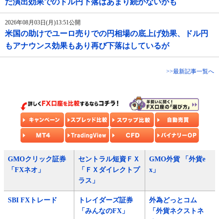
だ演出効果でのドル円下落はあまり続かないかも
2026年08月03日(月)13:51公開
米国の助けでユーロ売りでの円相場の底上げ効果、ドル円
もアナウンス効果もあり再び下落はしているが
>>最新記事一覧へ
GMOクリック証券
セントラル短資ＦＸ
GMO外貨 「外貨e
「FXネオ」
「ＦＸダイレクトプ
x」
ラス」
SBI FXトレード
トレイダーズ証券
外為どっとコム
「みんなのFX」
「外貨ネクストネ