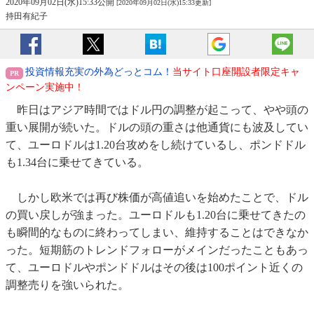
2020年09月02日(水)15:33公開
[2020年09月02日(水)15:33更新]
持田有紀子
投資情報充実の外為どっとコム！
当サイト口座開設者限定キャ
ンペーン実施中！
昨日はアジア時間ではドル円の調整が起こって、やや頭の
重い展開が続いた。ドルの頭の重さは他通貨にも波及してい
て、ユーロドルは1.20台攻めをし続けているし、ポンドドル
も1.34台に乗せてきている。
しかし欧米では再び株価が高値追いを始めたことで、ドル
の買い戻しが強まった。ユーロドルも1.20台に乗せてきたの
も瞬間的なものに終わってしまい、維持することはできなか
った。短期筋のトレンドフォローがメインだったこともあっ
て、ユーロドルやポンドドルはその後は100ポイント近くの
調整売りを強いられた。