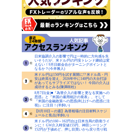
日米協調介入の影響で円は一時的に方向感を失
いそうだが、米ドル/円の円安トレンド継続は変
えない！9月日銀会合がターニングポイントと
なるか？(今井雅人)
米ドル/円は150円を試す展開に!? 米ドル高・円
安は終焉を迎え、2026年中に140円の大台打診
があってもサプライズではない！ 今回の介入は
成功するとみる(陳満咲杜)
8月7日(金)■『為替介入の影響と更なる実施への
思惑』と『米国の雇用統計の発表』、そして
『米国の金融政策への思惑(利上げへの思惑に注
視)』に注目！(羊飼い)
【8月10日～の週】為替相場の注目材料スケジ
ュールと焦点(羊飼い)
米ドル/円の160～162円台は日米当局の防衛ライ
ンに！ GW介入時安値155円、神田シーリング
152円が下値めど、押し目買いから戻り売り戦