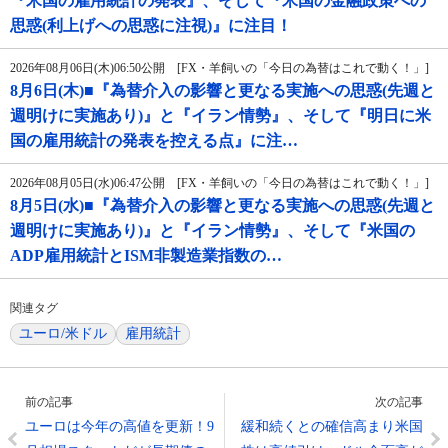
『米国の雇用統計の発表』、そして『米国の金融政策への
思惑(利上げへの思惑に注視)』に注目！
2026年08月06日(木)06:50公開 [FX・羊飼いの「今日の為替はこれで動く！」]
8月6日(木)■『為替介入の影響と更なる実施への思惑(先週と
週明けに実施あり)』と『イラン情勢』、そして『明日に米
国の雇用統計の発表を控える点』に注…
2026年08月05日(水)06:47公開 [FX・羊飼いの「今日の為替はこれで動く！」]
8月5日(水)■『為替介入の影響と更なる実施への思惑(先週と
週明けに実施あり)』と『イラン情勢』、そして『米国の
ADP雇用統計とISM非製造業指数の…
関連タグ
ユーロ/米ドル
雇用統計
前の記事
次の記事
ユーロは今年の高値を更新！9
緩和続くとの確信高まり米国