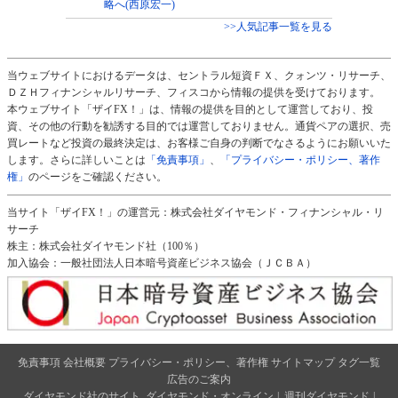
略へ(西原宏一)
>>人気記事一覧を見る
当ウェブサイトにおけるデータは、セントラル短資ＦＸ、クォンツ・リサーチ、
ＤＺＨフィナンシャルリサーチ、フィスコから情報の提供を受けております。
本ウェブサイト「ザイFX！」は、情報の提供を目的として運営しており、投
資、その他の行動を勧誘する目的では運営しておりません。通貨ペアの選択、売
買レートなど投資の最終決定は、お客様ご自身の判断でなさるようにお願いいた
します。さらに詳しいことは
「免責事項」
、
「プライバシー・ポリシー、著作
権」
のページをご確認ください。
当サイト「ザイFX！」の運営元：株式会社ダイヤモンド・フィナンシャル・リ
サーチ
株主：株式会社ダイヤモンド社（100％）
加入協会：一般社団法人日本暗号資産ビジネス協会（ＪＣＢＡ）
免責事項
会社概要
プライバシー・ポリシー、著作権
サイトマップ
タグ一覧
広告のご案内
ダイヤモンド社のサイト
ダイヤモンド・オンライン
|
週刊ダイヤモンド
|