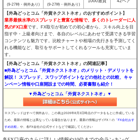
1000通貨
42ペア
(9-27時・例外あり)
(9-27時・例外あり)
【外為どっとコム「外貨ネクストネオ」のおすすめポイント】
業界最狭水準のスプレッドと豊富な情報で、多くのトレーダーに人
気のFX口座
です。FX取引が初めての初心者から、スキル向上を目
指す中・上級者向けまで、各自のレベルにあわせて受講できる学習
コンテンツも魅力です。比較チャートや相場の先行きを予測してく
れる機能など、取引をサポートしてくれるツールも充実していま
す。
【外為どっとコム「外貨ネクストネオ」の関連記事】
■外為どっとコム「外貨ネクストネオ」のメリット・デメリットを
解説！ スプレッド、スワップポイントなどの他社との比較、キャ
ンペーン情報や口座開設までの時間、必要書類も紹介！
▼外為どっとコム「外貨ネクストネオ」▼
※スプレッドはすべて例外あり。この表は2026年8月3日時点のデータをもとに作成している
ため、最新の情報とは異なっている場合があります。最新の情報はザイFX！の
「FX会社おす
すめ比較」
や、各FX会社の公式サイトなどで確認してください
各FX口座のさらに詳しい情報や10位までの全ランキング