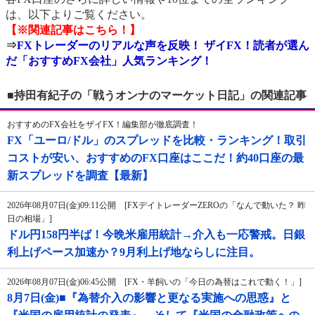
は、以下よりご覧ください。
【※関連記事はこちら！】
⇒
FXトレーダーのリアルな声を反映！ ザイFX！読者が選ん
だ「おすすめFX会社」人気ランキング！
■持田有紀子の「戦うオンナのマーケット日記」の関連記事
おすすめのFX会社をザイFX！編集部が徹底調査！
FX「ユーロ/ドル」のスプレッドを比較・ランキング！取引
コストが安い、おすすめのFX口座はここだ！約40口座の最
新スプレッドを調査【最新】
2026年08月07日(金)09:11公開 [FXデイトレーダーZEROの「なんで動いた？ 昨
日の相場」]
ドル円158円半ば！今晩米雇用統計→介入も一応警戒。日銀
利上げペース加速か？9月利上げ地ならしに注目。
2026年08月07日(金)06:45公開 [FX・羊飼いの「今日の為替はこれで動く！」]
8月7日(金)■『為替介入の影響と更なる実施への思惑』と