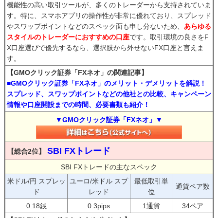
機能性の高い取引ツールが、多くのトレーダーから支持されていま
す。特に、スマホアプリの操作性が非常に優れており、スプレッド
やスワップポイントなどのスペック面も申し分ないため、
あらゆる
スタイルのトレーダーにおすすめの口座
です。取引環境の良さをF
X口座選びで優先するなら、選択肢から外せないFX口座と言えま
す。
【GMOクリック証券「FXネオ」の関連記事】
■GMOクリック証券「FXネオ」のメリット・デメリットを解説！
スプレッド、スワップポイントなどの他社との比較、キャンペーン
情報や口座開設までの時間、必要書類も紹介！
▼GMOクリック証券「FXネオ」▼
SBI FXトレード
【総合2位】
SBI FXトレードの主なスペック
米ドル/円 スプレッ
ユーロ/米ドル スプ
最低取引単
通貨ペア数
ド
レッド
位
0.18銭
0.3pips
1通貨
34ペア