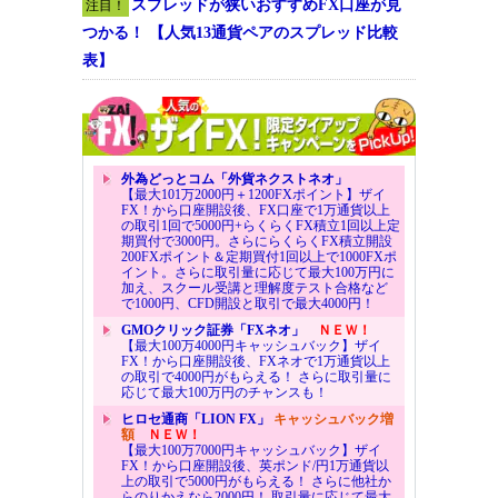
スプレッドが狭いおすすめFX口座が見
注目！
つかる！ 【人気13通貨ペアのスプレッド比較
表】
外為どっとコム「外貨ネクストネオ」
【最大101万2000円＋1200FXポイント】ザイ
FX！から口座開設後、FX口座で1万通貨以上
の取引1回で5000円+らくらくFX積立1回以上定
期買付で3000円。さらにらくらくFX積立開設
200FXポイント＆定期買付1回以上で1000FXポ
イント。さらに取引量に応じて最大100万円に
加え、スクール受講と理解度テスト合格など
で1000円、CFD開設と取引で最大4000円！
GMOクリック証券「FXネオ」
ＮＥＷ！
【最大100万4000円キャッシュバック】ザイ
FX！から口座開設後、FXネオで1万通貨以上
の取引で4000円がもらえる！ さらに取引量に
応じて最大100万円のチャンスも！
ヒロセ通商「LION FX」
キャッシュバック増
額
ＮＥＷ！
【最大100万7000円キャッシュバック】ザイ
FX！から口座開設後、英ポンド/円1万通貨以
上の取引で5000円がもらえる！ さらに他社か
らのりかえなら2000円！ 取引量に応じて最大