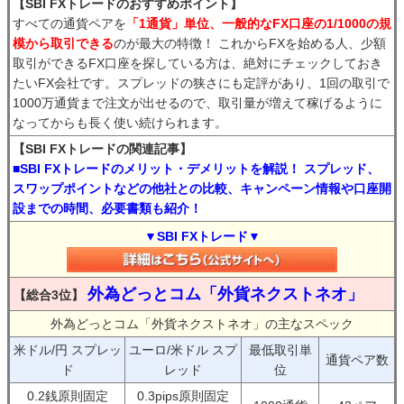
【SBI FXトレードのおすすめポイント】
すべての通貨ペアを
「1通貨」単位、一般的なFX口座の1/1000の規
模から取引できる
のが最大の特徴！ これからFXを始める人、少額
取引ができるFX口座を探している方は、絶対にチェックしておき
たいFX会社です。スプレッドの狭さにも定評があり、1回の取引で
1000万通貨まで注文が出せるので、取引量が増えて稼げるように
なってからも長く使い続けられます。
【SBI FXトレードの関連記事】
■SBI FXトレードのメリット・デメリットを解説！ スプレッド、
スワップポイントなどの他社との比較、キャンペーン情報や口座開
設までの時間、必要書類も紹介！
▼SBI FXトレード▼
外為どっとコム「外貨ネクストネオ」
【総合3位】
外為どっとコム「外貨ネクストネオ」の主なスペック
米ドル/円 スプレッ
ユーロ/米ドル スプ
最低取引単
通貨ペア数
ド
レッド
位
0.2銭原則固定
0.3pips原則固定