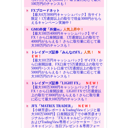
100万円のチャンスも！
FXブロードネット
【最大6万3000円キャッシュバック】当サイト
限定！1万通貨以上の取引で現金3000円がもら
えるキャンペーン実施中！
GMO外貨「外貨ex」
人気上昇中！
【最大100万4000円キャッシュバック】ザイ
FX！から口座開設後、1万通貨以上の取引で
4000円がもらえる！ さらに取引量に応じて最
大100万円のチャンスも！
トレイダーズ証券「みんなのFX」
人気！
Ｎ
ＥＷ！
【最大101万円キャッシュバック】ザイFX！か
ら口座開設後、FX口座で5万通貨以上の取引で
5000円+シストレ口座で5万通貨以上の取引で
5000円がもらえる！ さらに取引量に応じて最
大100万円のチャンスも！
トレイダーズ証券「LIGHT FX」
ＮＥＷ！
【最大100万3000円キャッシュバック】ザイ
FX！から口座開設後、LIGHT FXで5万通貨以
上の取引で3000円がもらえる！さらに取引量
に応じて最大100万円のチャンスも！
JFX「MATRIX TRADER」
ＮＥＷ！
【小林芳彦レポート＆TradingViewインジと最
大100万5000円】口座開設完了で小林芳彦オリ
ジナルレポート「FXスキャルピングのコツ」
およびTradingView専用インジケーター「コバ
スキャインジ」当日プレゼント＆専用フォー