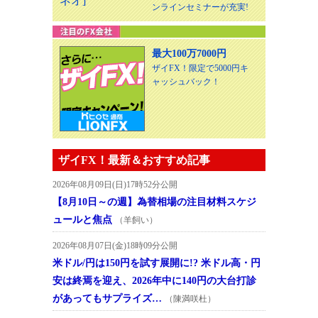
ンラインセミナーが充実!
最大100万7000円
ザイFX！限定で5000円キ
ャッシュバック！
ザイFX！最新＆おすすめ記事
2026年08月09日(日)17時52分公開
【8月10日～の週】為替相場の注目材料スケジ
ュールと焦点
（羊飼い）
2026年08月07日(金)18時09分公開
米ドル/円は150円を試す展開に!? 米ドル高・円
安は終焉を迎え、2026年中に140円の大台打診
があってもサプライズ…
（陳満咲杜）