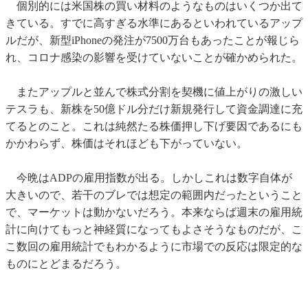
個別的には米国株の買い材料のようなものはいくつか出て
きている。すでに高すぎる水準にあるといわれているアップ
ルだが、新型iPhoneの発注が7500万台もあったことが報じら
れ、コロナ感染の影響を受けていないことが確かめられた。
またアップルと並んで株式分割を契機に値上がりの激しい
テスラも、新株を50億ドル分だけ新規発行して資金調達に充
てるとのこと。これは純然たる株価押し下げ要因であるにも
かかわらず、株価はそれほども下がっていない。
今晩はADPの雇用指数が出る。しかしこれは数字自体が
大きいので、若干のブレでは想定の範囲内だったということ
で、マーケットは動かないだろう。本来ならば週末の雇用統
計に向けてもっと神経質になってもよさそうなものだが、こ
こ数回の雇用統計でもわかるように市場での反応は限定的な
ものにとどまるだろう。