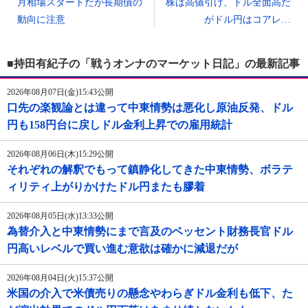
月相場スタートだが長期債の
株は高値引け、ドル全面高だ
動向に注意
がドル円はコアレ…
■持田有紀子の「戦うオンナのマーケット日記」の最新記事
2026年08月07日(金)15:43公開
口先の楽観論とは違って中東情勢は悪化し原油反発、ドル
円も158円台に戻しドル金利上昇での雇用統計
2026年08月06日(木)15:29公開
それぞれの解釈でもって鎮静化してきた中東情勢、ボラテ
ィリティ上がりかけたドル円またも膠着
2026年08月05日(水)13:33公開
為替介入と中東情勢にまで言及のベッセント財務長官ドル
円高いレベルで買い進む意欲は確かに減退だが
2026年08月04日(火)15:37公開
米国の介入で米債売りの懸念やわらぎドル金利も低下、た