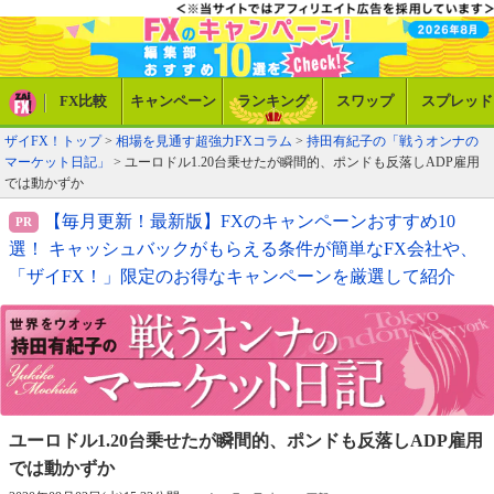
FX比較
キャンペーン
ランキング
スワップ
スプレッド
ザイFX！トップ
>
相場を見通す超強力FXコラム
>
持田有紀子の「戦うオンナの
マーケット日記」
> ユーロドル1.20台乗せたが瞬間的、ポンドも反落しADP雇用
では動かずか
【毎月更新！最新版】FXのキャンペーンおすすめ10
選！ キャッシュバックがもらえる条件が簡単なFX会社や、
「ザイFX！」限定のお得なキャンペーンを厳選して紹介
ユーロドル1.20台乗せたが瞬間的、
ポンドも反落しADP雇用
では動かずか