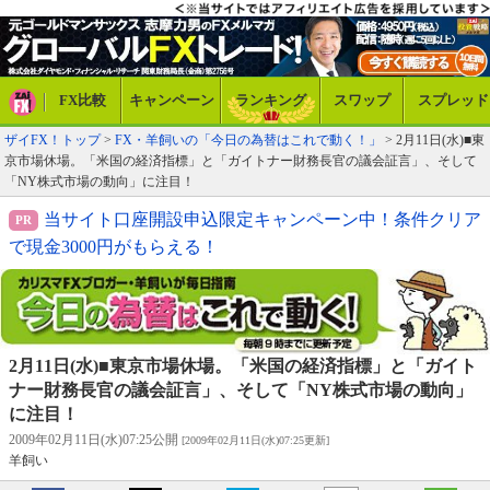
FX比較
キャンペーン
ランキング
スワップ
スプレッド
ザイFX！トップ
>
FX・羊飼いの「今日の為替はこれで動く！」
> 2月11日(水)■東
京市場休場。「米国の経済指標」と「ガイトナー財務長官の議会証言」、そして
「NY株式市場の動向」に注目！
当サイト口座開設申込限定キャンペーン中！条件クリア
で現金3000円がもらえる！
2月11日(水)■東京市場休場。「米国の経済指標」と「ガイト
ナー財務長官の議会証言」、そして「NY株式市場の動向」
に注目！
2009年02月11日(水)07:25公開
[2009年02月11日(水)07:25更新]
羊飼い