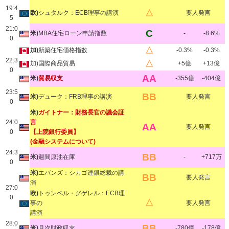
19:4
△
欧)
シュタルク：ECB理事の講演
要人発言
5
21:0
C
米)
MBA住宅ローン申請指数
-
-8.6%
0
△
加)
新築住宅価格指数
-0.3%
-0.3%
22:3
△
加)国際商品貿易
+5億
+13億
0
AA
米)
貿易収支
-355億
-404億
23:5
BB
米)
デューク：FRB理事の講演
要人発言
0
米)
ガイトナー：財務長官の議会証
24:0
言
AA
要人発言
0
【上院銀行委員】
(金融システムについて)
24:3
BB
米)
週間原油在庫
-
+717万
0
米)
エバンズ：シカゴ連銀総裁の講
BB
要人発言
演
27:0
欧)
トゥンペル・グゲレル：ECB理
0
△
事の
要人発言
講演
28:0
BB
米)
月次財政収支
-780億
-178億