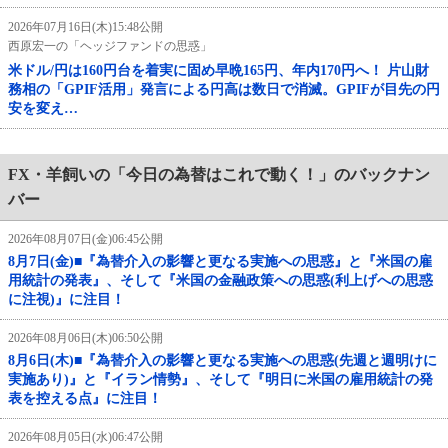
2026年07月16日(木)15:48公開
西原宏一の「ヘッジファンドの思惑」
米ドル/円は160円台を着実に固め早晩165円、年内170円へ！ 片山財
務相の「GPIF活用」発言による円高は数日で消滅。GPIFが目先の円
安を変え…
FX・羊飼いの「今日の為替はこれで動く！」のバックナン
バー
2026年08月07日(金)06:45公開
8月7日(金)■『為替介入の影響と更なる実施への思惑』と『米国の雇
用統計の発表』、そして『米国の金融政策への思惑(利上げへの思惑
に注視)』に注目！
2026年08月06日(木)06:50公開
8月6日(木)■『為替介入の影響と更なる実施への思惑(先週と週明けに
実施あり)』と『イラン情勢』、そして『明日に米国の雇用統計の発
表を控える点』に注目！
2026年08月05日(水)06:47公開