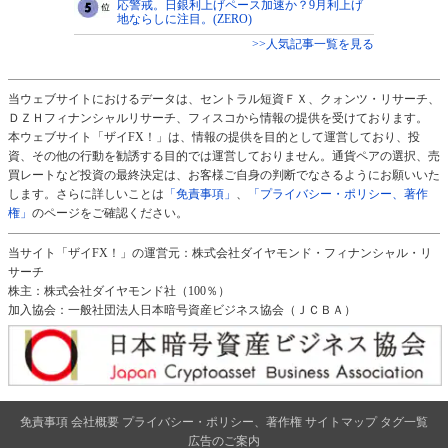
応警戒。日銀利上げペース加速か？9月利上げ
地ならしに注目。(ZERO)
>>人気記事一覧を見る
当ウェブサイトにおけるデータは、セントラル短資ＦＸ、クォンツ・リサーチ、
ＤＺＨフィナンシャルリサーチ、フィスコから情報の提供を受けております。
本ウェブサイト「ザイFX！」は、情報の提供を目的として運営しており、投
資、その他の行動を勧誘する目的では運営しておりません。通貨ペアの選択、売
買レートなど投資の最終決定は、お客様ご自身の判断でなさるようにお願いいた
します。さらに詳しいことは
「免責事項」
、
「プライバシー・ポリシー、著作
権」
のページをご確認ください。
当サイト「ザイFX！」の運営元：株式会社ダイヤモンド・フィナンシャル・リ
サーチ
株主：株式会社ダイヤモンド社（100％）
加入協会：一般社団法人日本暗号資産ビジネス協会（ＪＣＢＡ）
免責事項
会社概要
プライバシー・ポリシー、著作権
サイトマップ
タグ一覧
広告のご案内