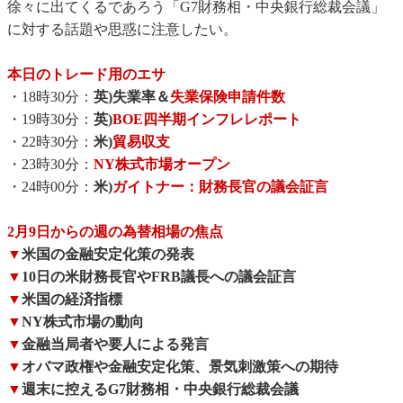
徐々に出てくるであろう「G7財務相・中央銀行総裁会議」
に対する話題や思惑に注意したい。
本日のトレード用のエサ
・18時30分：
英)失業率＆
失業保険申請件数
・19時30分：
英)
BOE四半期インフレレポート
・22時30分：
米)
貿易収支
・23時30分：
NY株式市場オープン
・24時00分：
米)
ガイトナー：財務長官の議会証言
2月9日からの週の為替相場の焦点
▼
米国の金融安定化策の発表
▼
10日の米財務長官やFRB議長への議会証言
▼
米国の経済指標
▼
NY株式市場の動向
▼
金融当局者や要人による発言
▼
オバマ政権や金融安定化策、景気刺激策への期待
▼
週末に控えるG7財務相・中央銀行総裁会議