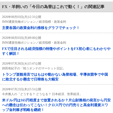
FX・羊飼いの「今日の為替はこれで動く！」の関連記事
2026年08月03日(月)12:31公開
IMM通貨先物ポジション／経済指標・政策金利
主要各国の政策金利の推移をグラフでチェック！
2026年08月03日(月)09:00公開
IMM通貨先物ポジション／経済指標・政策金利
FXで注目される経済指標の特徴やポイントをFX初心者にもわかりや
すく解説！
2026年07月28日(火)15:47公開
持田有紀子の「戦うオンナのマーケット日記」
トランプ楽観発言ではもはや動かない為替相場、半導体競争で中国
に敗北するか懸念で日韓株も大幅安
2026年07月23日(木)15:51公開
今井雅人の「どうする？ どうなる？ 日本経済、世界経済」
米ドル/円は165円程度まで放置されるか？片山財務相の発言から円安
への懸念は伝わってこない！クロス円での円売りと高金利通貨スワ
ップ金利稼ぎ戦略を継続！