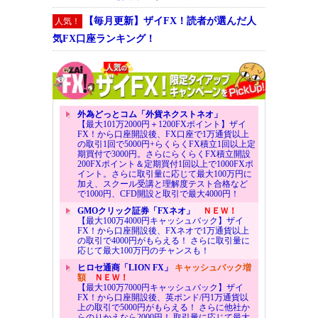
【毎月更新】ザイFX！読者が選んだ人
人気！
気FX口座ランキング！
外為どっとコム「外貨ネクストネオ」
【最大101万2000円＋1200FXポイント】ザイ
FX！から口座開設後、FX口座で1万通貨以上
の取引1回で5000円+らくらくFX積立1回以上定
期買付で3000円。さらにらくらくFX積立開設
200FXポイント＆定期買付1回以上で1000FXポ
イント。さらに取引量に応じて最大100万円に
加え、スクール受講と理解度テスト合格など
で1000円、CFD開設と取引で最大4000円！
GMOクリック証券「FXネオ」
ＮＥＷ！
【最大100万4000円キャッシュバック】ザイ
FX！から口座開設後、FXネオで1万通貨以上
の取引で4000円がもらえる！ さらに取引量に
応じて最大100万円のチャンスも！
ヒロセ通商「LION FX」
キャッシュバック増
額
ＮＥＷ！
【最大100万7000円キャッシュバック】ザイ
FX！から口座開設後、英ポンド/円1万通貨以
上の取引で5000円がもらえる！ さらに他社か
らのりかえなら2000円！ 取引量に応じて最大