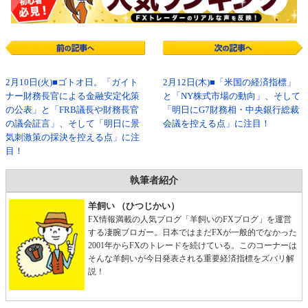
2月10日(火)■ゴトオ日。「ガイト
2月12日(木)■「米国の経済指標」
ナー財務長官による金融安定化策
と「NY株式市場の動向」、そして
の公表」と「FRB議長や財務長官
「明日にG7財務相・中央銀行総裁
の議会証言」、そして「明日に景
会議を控える点」に注目！
気刺激策の採決を控える点」に注
目！
執筆者紹介
羊飼い （ひつじかい）
FX情報満載の人気ブログ「羊飼いのFXブログ」を運営
する凄腕ブロガー。日本ではまだFXが一般的でなかった
2001年からFXのトレードを続けている。このコーナーは
そんな羊飼いが今日発表される重要経済指標をズバリ解
説！