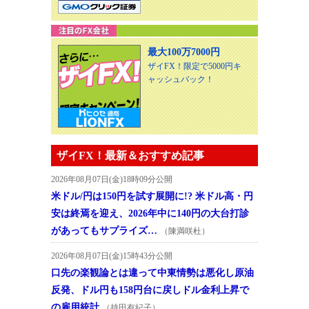
最大100万7000円
ザイFX！限定で5000円キ
ャッシュバック！
ザイFX！最新＆おすすめ記事
2026年08月07日(金)18時09分公開
米ドル/円は150円を試す展開に!? 米ドル高・円
安は終焉を迎え、2026年中に140円の大台打診
があってもサプライズ…
（陳満咲杜）
2026年08月07日(金)15時43分公開
口先の楽観論とは違って中東情勢は悪化し原油
反発、ドル円も158円台に戻しドル金利上昇で
の雇用統計
（持田有紀子）