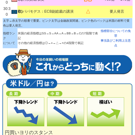
0
30:3
△
欧)
パパモデス：ECB副総裁の講演
要人発言
0
太字→赤太字の順番で重要。ピンク太字は金融政策関連。ピンク色のバックは米国の材料で黄
色は要人発言。
指標部分についての免
指標ラン
米国の経済指標はSS→S→AA→A→BB→B→Cの7段階で表
罪
ク
記
事項及びご利用上注意
について
その他の経済指標は◎→○→△→×の4段階で表記
点
円買いヨリのスタンス