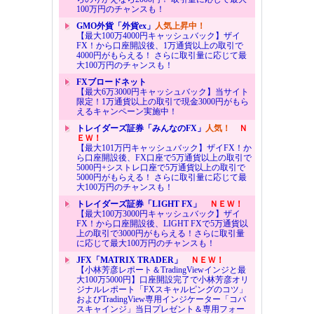
100万円のチャンスも！
GMO外貨「外貨ex」
人気上昇中！
【最大100万4000円キャッシュバック】ザイ
FX！から口座開設後、1万通貨以上の取引で
4000円がもらえる！ さらに取引量に応じて最
大100万円のチャンスも！
FXブロードネット
【最大6万3000円キャッシュバック】当サイト
限定！1万通貨以上の取引で現金3000円がもら
えるキャンペーン実施中！
トレイダーズ証券「みんなのFX」
人気！
Ｎ
ＥＷ！
【最大101万円キャッシュバック】ザイFX！か
ら口座開設後、FX口座で5万通貨以上の取引で
5000円+シストレ口座で5万通貨以上の取引で
5000円がもらえる！ さらに取引量に応じて最
大100万円のチャンスも！
トレイダーズ証券「LIGHT FX」
ＮＥＷ！
【最大100万3000円キャッシュバック】ザイ
FX！から口座開設後、LIGHT FXで5万通貨以
上の取引で3000円がもらえる！さらに取引量
に応じて最大100万円のチャンスも！
JFX「MATRIX TRADER」
ＮＥＷ！
【小林芳彦レポート＆TradingViewインジと最
大100万5000円】口座開設完了で小林芳彦オリ
ジナルレポート「FXスキャルピングのコツ」
およびTradingView専用インジケーター「コバ
スキャインジ」当日プレゼント＆専用フォー