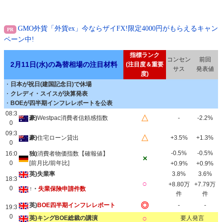
GMO外貨「外貨ex」今ならザイFX!限定4000円がもらえるキャン
ペーン中!
指標ランク
コンセン
前回
2月11日(水)の為替相場の注目材料
(注目度＆重要
サス
発表値
度)
・
日本が祝日(建国記念日)で休場
・
クレディ・スイスが決算発表
・
BOEが四半期インフレレポートを公表
08:3
△
豪)
Westpac消費者信頼感指数
-
-2.2%
0
09:3
△
豪)
住宅ローン貸出
+3.5%
+1.3%
0
-0.5%
-0.5%
16:0
独)
消費者物価指数【確報値】
×
0
[前月比/前年比]
+0.9%
+0.9%
英)失業率
3.8%
3.6%
18:3
○
+8.80万
+7.79万
0
↑・
失業保険申請件数
件
件
◎
英)
BOE四半期インフレレポート
-
-
19:3
0
○
英)キングBOE総裁の講演
要人発言