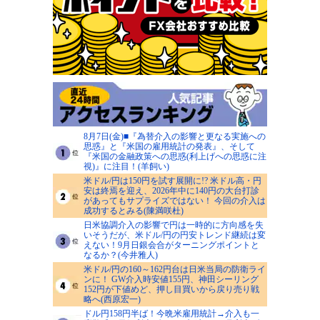
8月7日(金)■『為替介入の影響と更なる実施への
思惑』と『米国の雇用統計の発表』、そして
『米国の金融政策への思惑(利上げへの思惑に注
視)』に注目！(羊飼い)
米ドル/円は150円を試す展開に!? 米ドル高・円
安は終焉を迎え、2026年中に140円の大台打診
があってもサプライズではない！ 今回の介入は
成功するとみる(陳満咲杜)
日米協調介入の影響で円は一時的に方向感を失
いそうだが、米ドル/円の円安トレンド継続は変
えない！9月日銀会合がターニングポイントと
なるか？(今井雅人)
米ドル/円の160～162円台は日米当局の防衛ライ
ンに！ GW介入時安値155円、神田シーリング
152円が下値めど、押し目買いから戻り売り戦
略へ(西原宏一)
ドル円158円半ば！今晩米雇用統計→介入も一