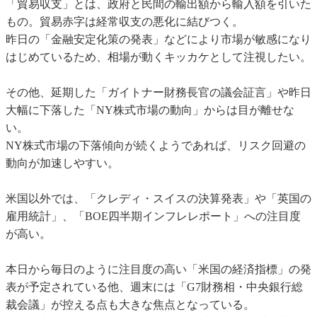
「貿易収支」とは、政府と民間の輸出額から輸入額を引いた
もの。貿易赤字は経常収支の悪化に結びつく。
昨日の「金融安定化策の発表」などにより市場が敏感になり
はじめているため、相場が動くキッカケとして注視したい。
その他、延期した「ガイトナー財務長官の議会証言」や昨日
大幅に下落した「NY株式市場の動向」からは目が離せな
い。
NY株式市場の下落傾向が続くようであれば、リスク回避の
動向が加速しやすい。
米国以外では、「クレディ・スイスの決算発表」や「英国の
雇用統計」、「BOE四半期インフレレポート」への注目度
が高い。
本日から毎日のように注目度の高い「米国の経済指標」の発
表が予定されている他、週末には「G7財務相・中央銀行総
裁会議」が控える点も大きな焦点となっている。