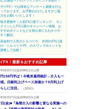
む12通貨ペアのスワップポイントを紹介！
ザイFX！では簡単なアンケート調査を行な
っております。お手数おかけしますがご協
力をお願いいたします！
毎月更新中！人気FX口座ランキング。 ラン
クインしたFX口座のキャンペーン情報、お
すすめポイントなどを初心者にもわかりや
すく解説。
高金利で人気のトルコリラ。 約30のFX口座
の「トルコリラ/円」のスワップポイントを
調査して比較！
イFX！最新＆おすすめ記事
6年08月07日(金)09時11分公開
円158円半ば！今晩米雇用統計→介入も一
警戒。日銀利上げペース加速か？9月利上げ
ならしに注目。
（ZERO）
6年08月07日(金)06時45分公開
7日(金)■『為替介入の影響と更なる実施への