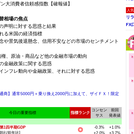
ガン大消費者信頼感指数【確報値】
人気
リ
替相場の焦点
FX
その声明に対する思惑と結果
れる米国の経済指標
念や景気後退懸念、信用不安などの市場のセンチメント
債権、原油・商品など他の金融市場の動向
の金融政策に関する思惑
インフレ動向や金融政策、それに対する思惑
通商】通常5000円＋乗り換え2000円に加えて、ザイＦＸ！限定
！
コンセン
前回
今日の重要指標
指標ランク
サス
発表値
第1四半期GDP
-0.3%
+1.0%
◎
期比/前年比]
+2.0%
+3.7%