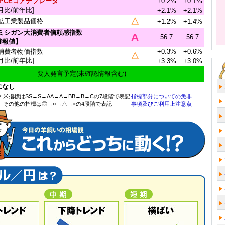
PCEコアデフレータ
+0.2%
+0.1%
月比/前年比]
+2.1%
+2.1%
△
鉱工業製品価格
+1.2%
+1.4%
)ミシガン大消費者信頼感指数
A
56.7
56.7
確報値】
消費者物価指数
+0.3%
+0.6%
△
月比/前年比]
+3.3%
+3.0%
要人発言予定(未確認情報含む)
になし
ク
米指標はSS→S→AA→A→BB→B→Cの7段階で表記
指標部分についての免罪
その他の指標は◎→○→△→×の4段階で表記
事項及びご利用上注意点