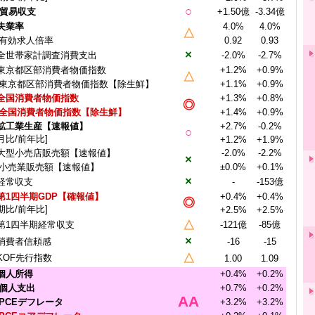
○
)貿易収支
+1.50億
-3.34億
)失業率
4.0%
4.0%
△
有効求人倍率
0.92
0.93
×
全世帯家計調査消費支出
-2.0%
-2.7%
東京都区部消費者物価指数
+1.2%
+0.9%
△
東京都区部消費者物価指数【除生鮮】
+1.1%
+0.9%
全国消費者物価指数
+1.3%
+0.8%
◎
全国消費者物価指数【除生鮮】
+1.4%
+0.9%
)鉱工業生産【速報値】
+2.7%
-0.2%
○
月比/前年比]
+1.2%
+1.9%
大型小売店販売額【速報値】
-2.0%
-2.2%
×
小売業販売額【速報値】
±0.0%
+0.1%
×
経常収支
-
-153億
第1四半期GDP【確報値】
+0.4%
+0.4%
◎
期比/前年比]
+2.5%
+2.5%
△
第1四半期経常収支
-121億
-85億
×
消費者信頼感
-16
-15
△
KOF先行指数
1.00
1.09
)個人所得
+0.4%
+0.2%
・個人支出
+0.7%
+0.2%
AA
・PCEデフレータ
+3.2%
+3.2%