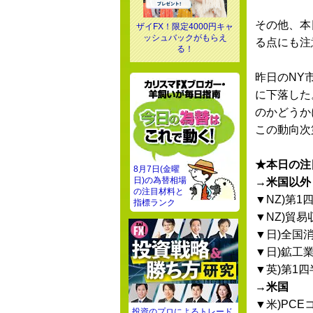
その他、本
ザイFX！限定4000円キャ
ッシュバックがもらえ
る点にも注
る！
昨日のNY
に下落した
のかどうか
この動向次
★本日の注
8月7日(金曜
日)の為替相場
→米国以外
の注目材料と
▼NZ)第1
指標ランク
▼NZ)貿易
▼日)全国
▼日)鉱工
▼英)第1
→米国
▼米)PC
投資のプロによるトレード