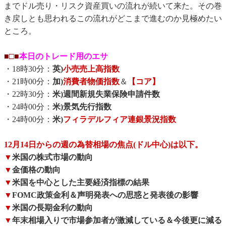
までドル売り・リスク資産買いの流れが続いて来た。その巻
き戻しとも思われるこの流れがどこまで進むのか見極めたい
ところ。
■□■
本日のトレード用のエサ
・18時30分：
英)
小売売上高指数
・21時00分：
加)
消費者物価指数
＆
【コア】
・22時30分：
米)週間新規失業保険申請件数
・24時00分：
米)景気先行指数
・24時00分：
米)
フィラデルフィア連銀景況指数
12月14日からの週の為替相場の焦点(ドル中心)は以下。
▼
米国の株式市場の動向
▼
金価格の動向
▼
米国を中心とした主要経済指標の結果
▼
FOMC政策金利＆声明発表への思惑と発表後の影響
▼
米国の長期金利の動向
▼
年末相場入りで市場参加者が激減している＆今後更に減る