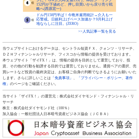
152円が下値めど、押し目買いから戻り売り戦
略へ(西原宏一)
ドル円158円半ば！今晩米雇用統計→介入も一
応警戒。日銀利上げペース加速か？9月利上げ
地ならしに注目。(ZERO)
>>人気記事一覧を見る
当ウェブサイトにおけるデータは、セントラル短資ＦＸ、クォンツ・リサーチ、
ＤＺＨフィナンシャルリサーチ、フィスコから情報の提供を受けております。
本ウェブサイト「ザイFX！」は、情報の提供を目的として運営しており、投
資、その他の行動を勧誘する目的では運営しておりません。通貨ペアの選択、売
買レートなど投資の最終決定は、お客様ご自身の判断でなさるようにお願いいた
します。さらに詳しいことは
「免責事項」
、
「プライバシー・ポリシー、著作
権」
のページをご確認ください。
当サイト「ザイFX！」の運営元：株式会社ダイヤモンド・フィナンシャル・リ
サーチ
株主：株式会社ダイヤモンド社（100％）
加入協会：一般社団法人日本暗号資産ビジネス協会（ＪＣＢＡ）