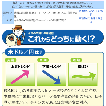
普通→太字→赤色太字の順番で重要。ピンク色太字は金融政策関連のモノ。
ピンク色のバックは米国の材料で黄色は要人発言、緑色は企業の決算を表す。
指標部分についての免
指標ラン
米国の経済指標はSS→S→AA→A→BB→B→Cの7段階で表
罪
ク
記
事項及びご利用上注意
について
その他の経済指標は◎→○→△→×の4段階で表記
点
FOMC明けの各市場の反応と一巡後のNYタイムに注視。
本格的に年末相場となり、火傷要注意の時期のため、様子
見が主体だが、チャンスがあれば臨機応変に対応。