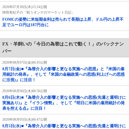
2026年07月30日(木)15:24公開
持田有紀子の「戦うオンナのマーケット日記」
FOMCの姿勢に米短期金利は売られて長期は上昇、ドル円の上昇不
足でユーロ円は187円台に
FX・羊飼いの「今日の為替はこれで動く！」のバックナン
バー
2026年08月07日(金)06:45公開
8月7日(金)■『為替介入の影響と更なる実施への思惑』と『米国の雇
用統計の発表』、そして『米国の金融政策への思惑(利上げへの思惑
に注視)』に注目！
2026年08月06日(木)06:50公開
8月6日(木)■『為替介入の影響と更なる実施への思惑(先週と週明けに
実施あり)』と『イラン情勢』、そして『明日に米国の雇用統計の発
表を控える点』に注目！
2026年08月05日(水)06:47公開
8月5日(水)■『為替介入の影響と更なる実施への思惑(先週と週明けに