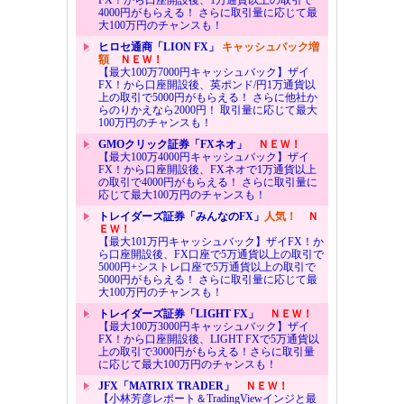
4000円がもらえる！ さらに取引量に応じて最
大100万円のチャンスも！
ヒロセ通商「LION FX」
キャッシュバック増
額
ＮＥＷ！
【最大100万7000円キャッシュバック】ザイ
FX！から口座開設後、英ポンド/円1万通貨以
上の取引で5000円がもらえる！ さらに他社か
らのりかえなら2000円！ 取引量に応じて最大
100万円のチャンスも！
GMOクリック証券「FXネオ」
ＮＥＷ！
【最大100万4000円キャッシュバック】ザイ
FX！から口座開設後、FXネオで1万通貨以上
の取引で4000円がもらえる！ さらに取引量に
応じて最大100万円のチャンスも！
トレイダーズ証券「みんなのFX」
人気！
Ｎ
ＥＷ！
【最大101万円キャッシュバック】ザイFX！か
ら口座開設後、FX口座で5万通貨以上の取引で
5000円+シストレ口座で5万通貨以上の取引で
5000円がもらえる！ さらに取引量に応じて最
大100万円のチャンスも！
トレイダーズ証券「LIGHT FX」
ＮＥＷ！
【最大100万3000円キャッシュバック】ザイ
FX！から口座開設後、LIGHT FXで5万通貨以
上の取引で3000円がもらえる！さらに取引量
に応じて最大100万円のチャンスも！
JFX「MATRIX TRADER」
ＮＥＷ！
【小林芳彦レポート＆TradingViewインジと最