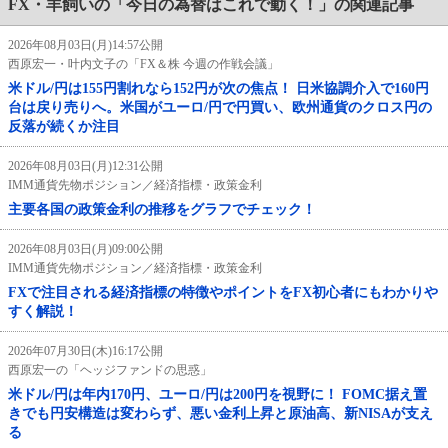
FX・羊飼いの「今日の為替はこれで動く！」の関連記事
2026年08月03日(月)14:57公開
西原宏一・叶内文子の「FX＆株 今週の作戦会議」
米ドル/円は155円割れなら152円が次の焦点！ 日米協調介入で160円
台は戻り売りへ。米国がユーロ/円で円買い、欧州通貨のクロス円の
反落が続くか注目
2026年08月03日(月)12:31公開
IMM通貨先物ポジション／経済指標・政策金利
主要各国の政策金利の推移をグラフでチェック！
2026年08月03日(月)09:00公開
IMM通貨先物ポジション／経済指標・政策金利
FXで注目される経済指標の特徴やポイントをFX初心者にもわかりや
すく解説！
2026年07月30日(木)16:17公開
西原宏一の「ヘッジファンドの思惑」
米ドル/円は年内170円、ユーロ/円は200円を視野に！ FOMC据え置
きでも円安構造は変わらず、悪い金利上昇と原油高、新NISAが支え
る