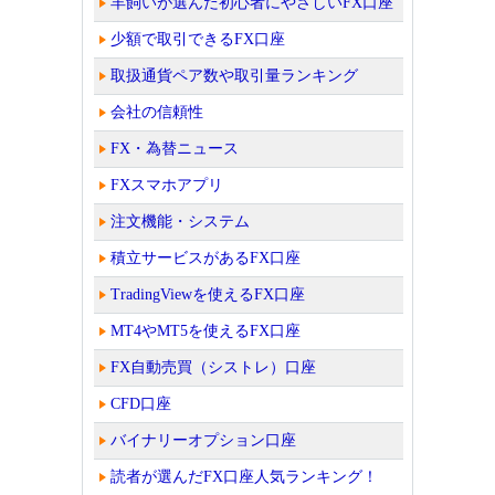
羊飼いが選んだ初心者にやさしいFX口座
少額で取引できるFX口座
取扱通貨ペア数や取引量ランキング
会社の信頼性
FX・為替ニュース
FXスマホアプリ
注文機能・システム
積立サービスがあるFX口座
TradingViewを使えるFX口座
MT4やMT5を使えるFX口座
FX自動売買（シストレ）口座
CFD口座
バイナリーオプション口座
読者が選んだFX口座人気ランキング！