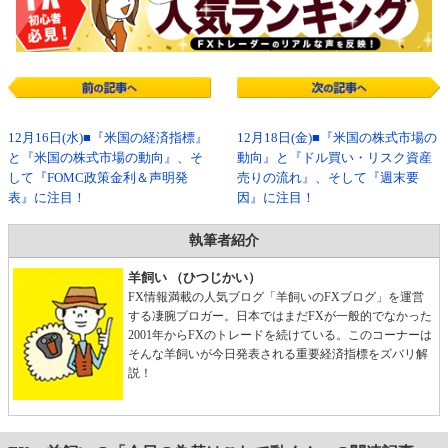
12月16日(水)■『米国の経済指標』
12月18日(金)■『米国の株式市場の
と『米国の株式市場の動向』、そ
動向』と『ドル買い・リスク資産
して『FOMC政策金利＆声明発
売りの流れ』、そして『週末要
表』に注目！
因』に注目！
執筆者紹介
羊飼い （ひつじかい）
FX情報満載の人気ブログ「羊飼いのFXブログ」を運営
する凄腕ブロガー。日本ではまだFXが一般的でなかった
2001年からFXのトレードを続けている。このコーナーは
そんな羊飼いが今日発表される重要経済指標をズバリ解
説！