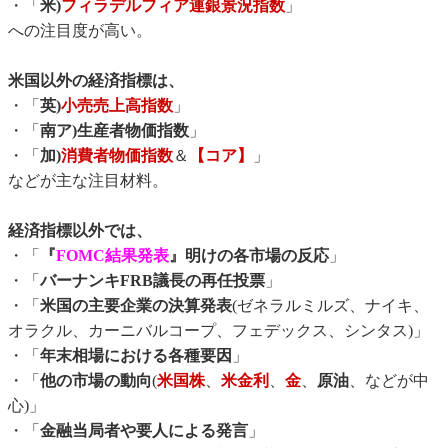
・「
米)
フィラデルフィア連銀景況指数
」
への注目度が高い。
米国以外の経済指標は、
・「
英)
小売売上高指数
」
・「
南ア)生産者物価指数
」
・「
加)
消費者物価指数
＆
【コア】
」
などが主な注目材料。
経済指標以外では、
・「
『
FOMC結果発表
』明けの各市場の反応
」
・「
バーナンキFRB議長の再任投票
」
・「
米国の主要企業の決算発表
(ゼネラルミルズ、ナイキ、
オラクル、カーニバルコープ、フェデックス、シンタス)」
・「
年末相場における各種要因
」
・「
他の市場の動向
(
米国株
、
米金利
、
金
、
原油
、などが中
心)」
・「
金融当局者や要人による発言
」