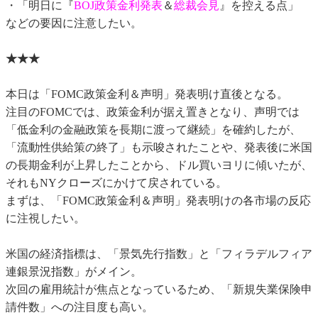
・「明日に『
BOJ政策金利発表
＆
総裁会見
』を控える点」
などの要因に注意したい。
★★★
本日は「FOMC政策金利＆声明」発表明け直後となる。
注目のFOMCでは、政策金利が据え置きとなり、声明では
「低金利の金融政策を長期に渡って継続」を確約したが、
「流動性供給策の終了」も示唆されたことや、発表後に米国
の長期金利が上昇したことから、ドル買いヨリに傾いたが、
それもNYクローズにかけて戻されている。
まずは、「FOMC政策金利＆声明」発表明けの各市場の反応
に注視したい。
米国の経済指標は、「景気先行指数」と「フィラデルフィア
連銀景況指数」がメイン。
次回の雇用統計が焦点となっているため、「新規失業保険申
請件数」への注目度も高い。