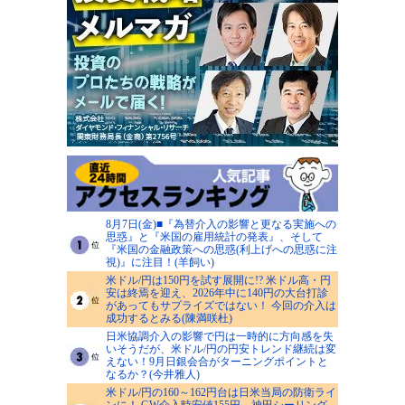
8月7日(金)■『為替介入の影響と更なる実施への
思惑』と『米国の雇用統計の発表』、そして
『米国の金融政策への思惑(利上げへの思惑に注
視)』に注目！(羊飼い)
米ドル/円は150円を試す展開に!? 米ドル高・円
安は終焉を迎え、2026年中に140円の大台打診
があってもサプライズではない！ 今回の介入は
成功するとみる(陳満咲杜)
日米協調介入の影響で円は一時的に方向感を失
いそうだが、米ドル/円の円安トレンド継続は変
えない！9月日銀会合がターニングポイントと
なるか？(今井雅人)
米ドル/円の160～162円台は日米当局の防衛ライ
ンに！ GW介入時安値155円、神田シーリング