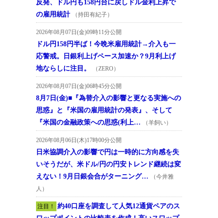
反発、ドル円も158円台に戻しドル金利上昇で
の雇用統計
（持田有紀子）
2026年08月07日(金)09時11分公開
ドル円158円半ば！今晩米雇用統計→介入も一
応警戒。日銀利上げペース加速か？9月利上げ
地ならしに注目。
（ZERO）
2026年08月07日(金)06時45分公開
8月7日(金)■『為替介入の影響と更なる実施への
思惑』と『米国の雇用統計の発表』、そして
『米国の金融政策への思惑(利上…
（羊飼い）
2026年08月06日(木)17時00分公開
日米協調介入の影響で円は一時的に方向感を失
いそうだが、米ドル/円の円安トレンド継続は変
えない！9月日銀会合がターニング…
（今井雅
人）
約40口座を調査して人気12通貨ペアのス
注目！