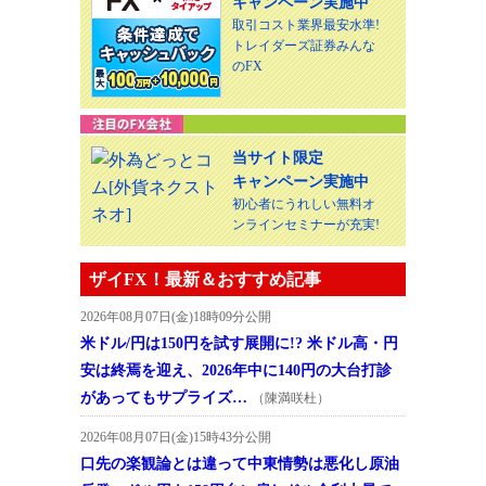
キャンペーン実施中
取引コスト業界最安水準!
トレイダーズ証券みんな
のFX
当サイト限定
キャンペーン実施中
初心者にうれしい無料オ
ンラインセミナーが充実!
ザイFX！最新＆おすすめ記事
2026年08月07日(金)18時09分公開
米ドル/円は150円を試す展開に!? 米ドル高・円
安は終焉を迎え、2026年中に140円の大台打診
があってもサプライズ…
（陳満咲杜）
2026年08月07日(金)15時43分公開
口先の楽観論とは違って中東情勢は悪化し原油