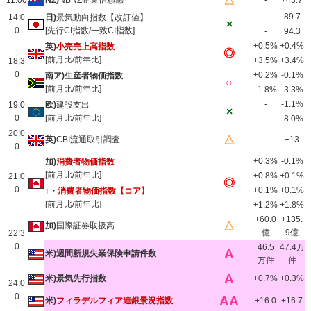
△
11:00
NZ)
NBNZ企業信頼感
-
+43.7
-
89.7
14:0
日)
景気動向指数【改訂値】
×
0
[先行CI指数/一致CI指数]
-
94.3
+0.5%
+0.4%
英)
小売売上高指数
◎
[前月比/前年比]
+3.5%
+3.4%
18:3
0
+0.2%
-0.1%
南ア)生産者物価指数
○
[前月比/前年比]
-1.8%
-3.3%
-
-1.1%
19:0
欧)
建設支出
×
0
[前月比/前年比]
-
-8.0%
20:0
△
英)
CBI流通取引調査
-
+13
0
+0.3%
-0.1%
加)
消費者物価指数
[前月比/前年比]
+0.8%
+0.1%
21:0
◎
0
+0.1%
+0.1%
↑・
消費者物価指数【コア】
[前月比/前年比]
+1.2%
+1.8%
+60.0
+135.
△
加)
国際証券取扱高
億
9億
22:3
0
46.5
47.4万
A
米)週間新規失業保険申請件数
万件
件
A
米)景気先行指数
+0.7%
+0.3%
24:0
0
AA
米)
フィラデルフィア連銀景況指数
+16.0
+16.7