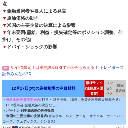
点
▼
金融当局者や要人による発言
▼
原油価格の動向
▼
米国の主要企業の決算による影響
▼
年末要因(需給、利益・損失確定等のポジション調整、仕
掛け、その他)
▼
ドバイ・ショックの影響
ザイFX限定！口座開設&取引で5000円もらえる！
トレイダーズ
証券みんなのFX
指標ランク
コン
前回
12月17日(木)の為替相場の注目材料
(注目度＆重
セン
発表値
要度)
サス
・
日銀金融政策決定会合
(17日・18日開催、18日に政策金利発表＆総裁会見)
・ECB理事会(金融政策の決定なし)
・
バーナンキFRB議長の再任投票
・
米国の主要企業の決算発表
(ゼネラルミルズ、ナイキ、オラクル、カーニバル
コープ、フェデックス、シンタス)