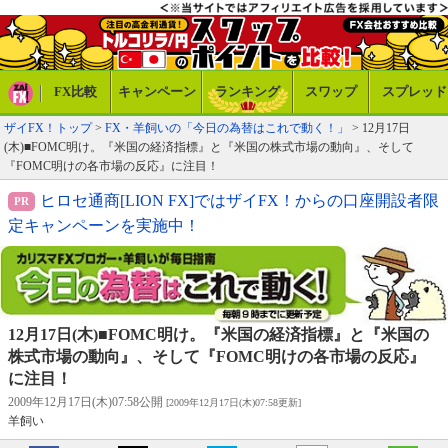
FX比較
キャンペーン
ランキング
スワップ
スプレッド
ザイFX！トップ
>
FX・羊飼いの「今日の為替はこれで動く！」
> 12月17日
(木)■FOMC明け。『米国の経済指標』と『米国の株式市場の動向』、そして
『FOMC明けの各市場の反応』に注目！
ヒロセ通商[LION FX]ではザイFX！からの口座開設者限
定キャンペーンを実施中！
12月17日(木)■FOMC明け。『米国の経済指標』と『米国の
株式市場の動向』、そして『FOMC明けの各市場の反応』
に注目！
2009年12月17日(木)07:58公開
[2009年12月17日(木)07:58更新]
羊飼い