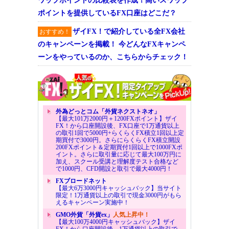
ワップポイントの比較表を作成！高いスワップ
ポイントを提供しているFX口座はどこだ？
ザイFX！で紹介している全FX会社
おすすめ！
のキャンペーンを掲載！ 今どんなFXキャンペ
ーンをやっているのか、こちらからチェック！
外為どっとコム「外貨ネクストネオ」
【最大101万2000円＋1200FXポイント】ザイ
FX！から口座開設後、FX口座で1万通貨以上
の取引1回で5000円+らくらくFX積立1回以上定
期買付で3000円。さらにらくらくFX積立開設
200FXポイント＆定期買付1回以上で1000FXポ
イント。さらに取引量に応じて最大100万円に
加え、スクール受講と理解度テスト合格など
で1000円、CFD開設と取引で最大4000円！
FXブロードネット
【最大6万3000円キャッシュバック】当サイト
限定！1万通貨以上の取引で現金3000円がもら
えるキャンペーン実施中！
GMO外貨「外貨ex」
人気上昇中！
【最大100万4000円キャッシュバック】ザイ
FX！から口座開設後、1万通貨以上の取引で