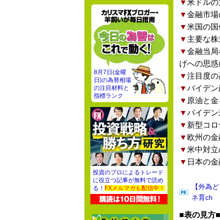
▼
米ドルの
▼
金融市場
▼
米国の国
▼
主要な株
▼
金融当局
げへの思惑
8月7日(金曜
▼
注目度の
日)の為替相場
▼
バイデン
の注目材料と
指標ランク
▼
原油と金
▼
バイデン
▼
新型コロ
▼
欧州の金
▼
米中対立
▼
日本の金
投資のプロによるトレード
に役立つ記事が無料で読め
【外為ど
る！
FXメルマガも配信中！
ネ育ch
■表の見方