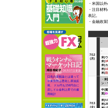
・米国以外
・注目材料
表記。
・金融政策
-
-
7/12
米)
(月)
米)
3
米)
米)
1
08月07日更新
米)
注
口先の楽観論とは違って
・
米
中東情勢は悪化し原油反
ン・
発、 ドル円も158円台に
戻しドル金利上昇での雇
中)
英)
B
用統計
米)
N
7/13
米)
(火)
米)