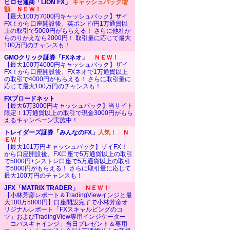
ヒロセ通商「LION FX」
キャッシュバック増
額
ＮＥＷ！
【最大100万7000円キャッシュバック】ザイ
FX！から口座開設後、英ポンド/円1万通貨以
上の取引で5000円がもらえる！ さらに他社か
らのりかえなら2000円！ 取引量に応じて最大
100万円のチャンスも！
GMOクリック証券「FXネオ」
ＮＥＷ！
【最大100万4000円キャッシュバック】ザイ
FX！から口座開設後、FXネオで1万通貨以上
の取引で4000円がもらえる！ さらに取引量に
応じて最大100万円のチャンスも！
FXブロードネット
【最大6万3000円キャッシュバック】当サイト
限定！1万通貨以上の取引で現金3000円がもら
えるキャンペーン実施中！
トレイダーズ証券「みんなのFX」
人気！
Ｎ
ＥＷ！
【最大101万円キャッシュバック】ザイFX！
から口座開設後、FX口座で5万通貨以上の取引
で5000円+シストレ口座で5万通貨以上の取引
で5000円がもらえる！ さらに取引量に応じて
最大100万円のチャンスも！
JFX「MATRIX TRADER」
ＮＥＷ！
【小林芳彦レポート＆TradingViewインジと最
大100万5000円】口座開設完了で小林芳彦オ
リジナルレポート「FXスキャルピングのコ
ツ」およびTradingView専用インジケーター
「コバスキャインジ」当日プレゼント＆専用