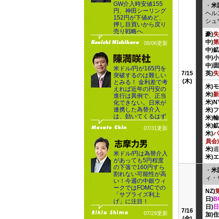
GW介入時安値155
・
米
円、神田シーリング
ヘル
152円が下値めど、
シュ
押し目買いから戻り
売り戦略へ
豪)
失
中)
第
08/06更新
中)
中)
中)
米ドル/円が165円を
7/15
英)
失
突破するのは難しい
(木)
とみる！ 金利差で考
米)
えれば近年の円安の
米)
新
進行は異例で、正当
米)
化できない。日米が
連携した為替介入
米)
は、効いてくるはず
米)
米)
07/31更新
米)
パ
員会)
米)
週
米ドル/円は為替介入
米)
があっても5円程度
の下落で160円すら
・
米
割れない可能性が高
ィ・
い！今週の中銀ウィ
ークではFOMCでの
NZ)
「サプライズ利上
日)
B
げ」に注目！
日)
日
7/16
07/29更新
加)
(金)