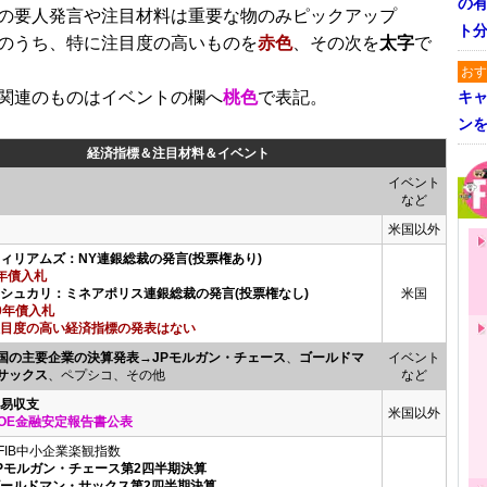
の
の要人発言や注目材料は重要な物のみピックアップ
ト
のうち、特に注目度の高いものを
赤色
、その次を
太字
で
おす
関連のものはイベントの欄へ
桃色
で表記。
キャ
ン
経済指標＆注目材料＆イベント
イベント
など
米国以外
ウィリアムズ：NY連銀総裁の発言(投票権あり)
年債入札
カシュカリ：ミネアポリス連銀総裁の発言(投票権なし)
米国
0年債入札
目度の高い経済指標の発表はない
国の主要企業の決算発表
→
JPモルガン・チェース
、
ゴールドマ
イベント
サックス
、ペプシコ、その他
など
貿易収支
米国以外
OE金融安定報告書公表
FIB中小企業楽観指数
JPモルガン・チェース第2四半期決算
ゴールドマン・サックス第2四半期決算