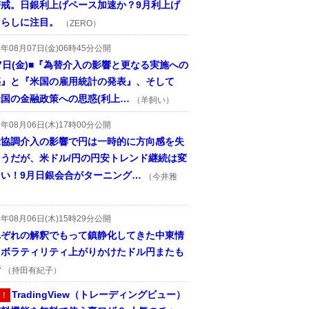
警戒。日銀利上げペース加速か？9月利上げ
ならしに注目。
（ZERO）
6年08月07日(金)06時45分公開
7日(金)■『為替介入の影響と更なる実施への
惑』と『米国の雇用統計の発表』、そして
国の金融政策への思惑(利上…
（羊飼い）
6年08月06日(木)17時00分公開
米協調介入の影響で円は一時的に方向感を失
そうだが、米ドル/円の円安トレンド継続は変
ない！9月日銀会合がターニング…
（今井雅
6年08月06日(木)15時29分公開
れぞれの解釈でもって鎮静化してきた中東情
、ボラティリティ上がりかけたドル円またも
着
（持田有紀子）
TradingView（トレーディングビュー）
！