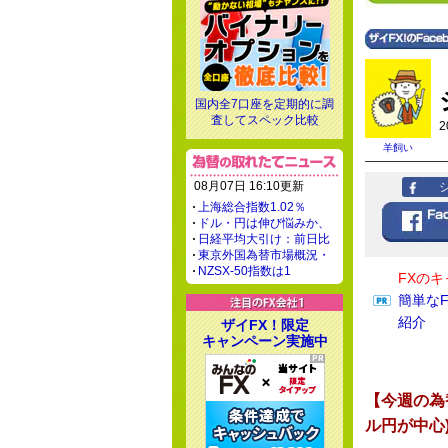
国内全7口座を定期的に調
査してスペック比較
2
羊飼い
08月07日 16:10更新
上海総合指数1.02％
ドル・円は伸び悩みか、
日経平均大引け：前日比
東京外国為替市場概況・
NZSX-50指数は1
FXの
簡単な
紹介
ザイFX！限定
キャンペーン実施中
【今週の為
ル円が中心