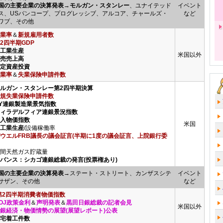
国の主要企業の決算発表
→
モルガン・スタンレー
、ユナイテッド
イベント
ス、USバンコープ、プログレッシブ、アルコア、チャールズ・
など
ワブ、その他
業率
＆
新規雇用者数
2四半期GDP
鉱工業生産
米国以外
小売売上高
固定資産投資
業率
＆
失業保険申請件数
モルガン・スタンレー第2四半期決算
規失業保険申請件数
NY連銀製造業景気指数
フィラデルフィア連銀景況指数
輸入物価指数
米国
鉱工業生産
/設備稼働率
ウエルFRB議長の議会証言(半期に1度の議会証言、上院銀行委
間天然ガス貯蔵量
エバンス：シカゴ連銀総裁の発言(投票権あり)
国の主要企業の決算発表
→ステート・ストリート、カンザスシテ
イベント
サザン、その他
など
第2四半期消費者物価指数
OJ政策金利
＆
声明発表
＆
黒田日銀総裁の記者会見
米国以外
銀経済・物価情勢の展望(展望レポート)公表
住宅着工件数