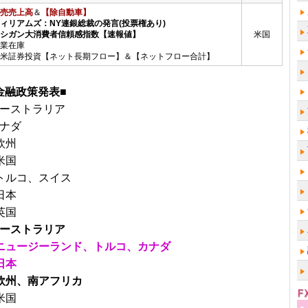
売売上高
＆
【除自動車】
ウィリアムズ：NY連銀総裁の発言(投票権あり)
ミシガン大消費者信頼感指数【速報値】
米国
業在庫
米証券投資【ネット長期フロー】＆【ネットフロー合計】
金融政策発表■
オーストラリア
カナダ
欧州
米国
★トルコ、スイス
日本
英国
オーストラリア
▼ニュージーランド、トルコ、カナダ
日本
▼欧州、南アフリカ
米国