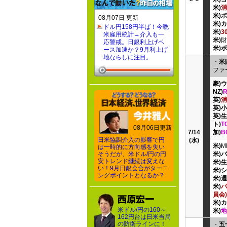
米)
消
米)
08月07日 更新
米)
ドル円158円半ば！今晩
米)
3
米雇用統計→介入も一
米)
財
応警戒。日銀利上げペ
米)
ース加速か？9月利上げ
地ならしに注目。
・
米
ファ
豪)
NZ)
英)
消
英)
英)
ト)
T
08月06日更新
7/14
加)
B
日米協調介入の影響で円
(水)
米)
M
は一時的に方向感を失い
そうだが、米ドル/円の円
米)
安トレンド継続は変えな
米)
い！9月日銀会合がターニ
米)
ングポイントとなるか？
米)
米)
パ
員会)
米)
米ドル/円の160～
米)
地
162円台は日米当局
の防衛ラインに！
・
五