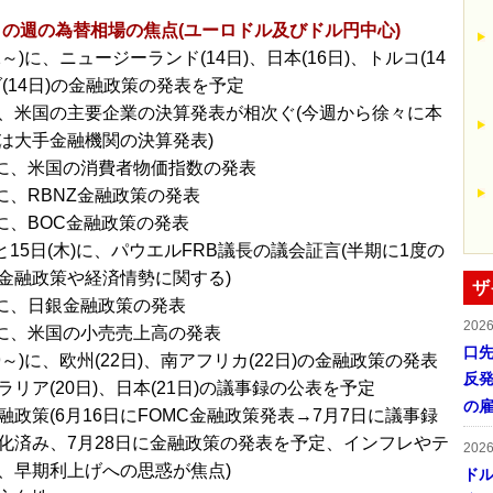
～の週の為替相場の焦点(ユーロドル及びドル円中心)
12～)に、ニュージーランド(14日)、日本(16日)、トルコ(14
ダ(14日)の金融政策の発表を予定
、米国の主要企業の決算発表が相次ぐ(今週から徐々に本
は大手金融機関の決算発表)
火)に、米国の消費者物価指数の発表
)に、RBNZ金融政策の発表
)に、BOC金融政策の発表
)と15日(木)に、パウエルFRB議長の議会証言(半期に1度の
金融政策や経済情勢に関する)
ザ
金)に、日銀金融政策の発表
202
金)に、米国の小売売上高の発表
口
19～)に、欧州(22日)、南アフリカ(22日)の金融政策の発表
反発
リア(20日)、日本(21日)の議事録の公表を予定
の
融政策(6月16日にFOMC金融政策発表→7月7日に議事録
化済み、7月28日に金融政策の発表を予定、インフレやテ
202
、早期利上げへの思惑が焦点)
ドル