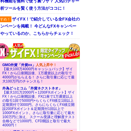
有料機能を無料で使う裏ワザ？ 人気のチャー
分析ツールを賢く使う方法がココに！
ザイFX！で紹介している全FX会社の
すめ！
ンペーンを掲載！ 今どんなFXキャンペー
をやっているのか、こちらからチェック！
GMO外貨「外貨ex」
人気上昇中！
【最大100万4000円キャッシュバック】ザイ
FX！から口座開設後、1万通貨以上の取引で
4000円がもらえる！ さらに取引量に応じて最
大100万円のチャンスも！
外為どっとコム「外貨ネクストネオ」
【最大101万2000円＋1200FXポイント】ザイ
FX！から口座開設後、FX口座で1万通貨以上
の取引1回で5000円+らくらくFX積立1回以上
定期買付で3000円。さらにらくらくFX積立開
設200FXポイント＆定期買付1回以上で
1000FXポイント。さらに取引量に応じて最大
100万円に加え、スクール受講と理解度テスト
合格などで1000円、CFD開設と取引で最大
4000円！