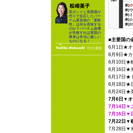
米)
小
米)
英ポンドと英国債が
米)
売りで反応したバー
米)
企
ナム新首相の「柔軟
性」は何を意味する
米)
対
のか？バーナム政権
が失敗すれば英国の
将来は本当に厳しい
■主要国の
ものになる！
6月1日★
07/21更新
6月9日★
6月10日★
6月16日★
6月17日
6月18日★
6月24日★
7月6日▼
7月14日
7月16日▼
7月22日
7月28日▼