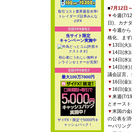
■
7月12日
取引コスト業界最安水準!
▼
今週(7/
トレイダーズ証券みんな
のFX
日)、カナ
▼
今週から
当サイト限定
格化、まず
キャンペーン実施中
▼
13日(
▼
14日(水
初心者にうれしい無料オ
▼
14日(水
ンラインセミナーが充実!
▼
14日(水
議会証言、
最大100万7000円
▼
16日(
▼
16日(
▼
来週(7/
とオーストラ
▼
米国の金
の公表を消
ザイFX！限定で5000円キ
ャッシュバック！
ーパリング