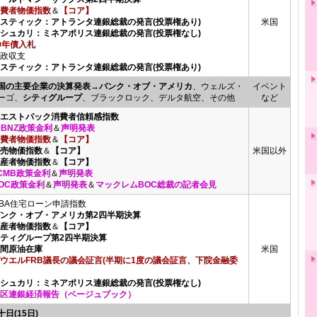
費者物価指数
＆
【コア】
ボスティック：アトランタ連銀総裁の発言(投票権あり)
米国
カシュカリ：ミネアポリス連銀総裁の発言(投票権なし)
0年債入札
政収支
ボスティック：アトランタ連銀総裁の発言(投票権あり)
国の主要企業の決算発表
→
バンク・オブ・アメリカ
、ウェルズ・
イベント
ーゴ、
シティグループ
、ブラックロック、デルタ航空、その他
など
ウエストパック消費者信頼感指数
RBNZ政策金利
＆
声明発表
費者物価指数
＆
【コア】
小売物価指数
＆
【コア】
米国以外
生産者物価指数
＆
【コア】
CMB政策金利
＆
声明発表
OC政策金利
＆
声明発表
＆
マックレムBOC総裁の記者会見
BA住宅ローン申請指数
バンク・オブ・アメリカ第2四半期決算
生産者物価指数
＆
【コア】
シティグループ第2四半期決算
週間原油在庫
米国
ウエルFRB議長の議会証言(半期に1度の議会証言、下院金融委
カシュカリ：ミネアポリス連銀総裁の発言(投票権なし)
区連銀経済報告（ベージュブック）
十日(15日)