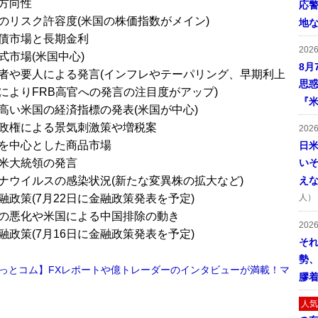
方向性
応
のリスク許容度(米国の株価指数がメイン)
地
債市場と長期金利
202
式市場(米国中心)
8月
者や要人による発言(インフレやテーパリング、早期利上
思
によりFRB高官への発言の注目度がアップ)
『米
高い米国の経済指標の発表(米国が中心)
政権による景気刺激策や増税案
202
を中心とした商品市場
日
米大統領の発言
い
ナウイルスの感染状況(新たな変異株の拡大など)
え
融政策(7月22日に金融政策発表を予定)
人）
の悪化や米国による中国排除の動き
202
融政策(7月16日に金融政策発表を予定)
そ
勢
っとコム】FXレポートや億トレーダーのインタビューが満載！マ
膠
人気
■