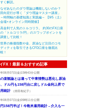
すく解説。
なぜあなたのダウ理論は機能しないのか？
田向宏行が導く「ダウ理論マスター講座」
～時間軸の基礎知識と実践編～ 【9/5（土）
会場+オンライン同時開催】
高金利で人気のトルコリラ。 約30のFX口座
の「トルコリラ/円」のスワップポイントを
調査して比較！
世界の株価指数や金、原油など注目のコモ
ディティを取引できるCFD口座を徹底比
較！
イFX！最新＆おすすめ記事
6年08月07日(金)15時43分公開
先の楽観論とは違って中東情勢は悪化し原油
、ドル円も158円台に戻しドル金利上昇で
雇用統計
（持田有紀子）
6年08月07日(金)09時11分公開
円158円半ば！今晩米雇用統計→介入も一