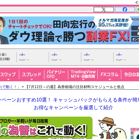
日（金）
--/--
--/--
--/--
--/--
分20秒
--.--
--
--.--
--
--.--
--
--.--
--
れで動く！」
> 【7月12日～の週】為替相場の注目材料スケジュールと焦点
ペーンおすすめ10選！ キャッシュバックがもらえる条件が簡単
お得なキャンペーンを厳選して紹介