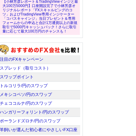
【小林芳彦レポート＆TradingViewインジと最
大100万5000円】口座開設完了で小林芳彦オ
リジナルレポート「FXスキャルピングのコ
ツ」およびTradingView専用インジケーター
「コバスキャインジ」当日プレゼント＆専用
フォームからの申込と合計1万通貨以上の新規
取引で5000円キャッシュバック！さらに取引
量に応じて最大100万円のチャンスも！
注目のFXキャンペーン
スプレッド（取引コスト）
スワップポイント
トルコリラ/円のスワップ
メキシコペソ/円のスワップ
チェココルナ/円のスワップ
ハンガリーフォリント/円のスワップ
ポーランドズロチ/円のスワップ
羊飼いが選んだ初心者にやさしいFX口座