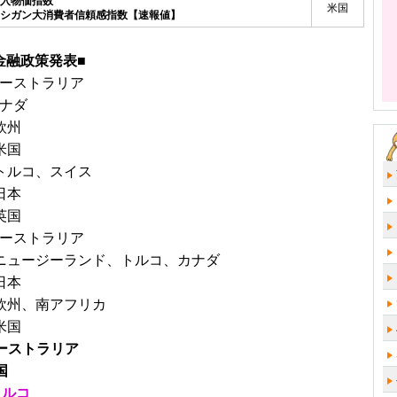
輸入物価指数
米国
ミシガン大消費者信頼感指数【速報値】
金融政策発表■
オーストラリア
カナダ
欧州
米国
★トルコ、スイス
日本
英国
オーストラリア
▼ニュージーランド、トルコ、カナダ
日本
▼欧州、南アフリカ
米国
オーストラリア
国
トルコ