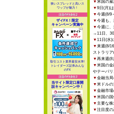
▼
米国の雇
狭いスプレッドと高いス
▼
9日(月
ワップが魅力！
▼
今週(8
ザイFX！限定
▼
今週も、
キャンペーン実施中
▼
今週に、
→11日、3
▼
11日(
▼
来週(8/
ストラリア(
▼
再来週(
取引コスト業界最安水準!
▼
米国の金
トレイダーズ証券みんな
のFX
やテーパリ
▼
金融当局
当サイト限定口座開
▼
米ドルの
設キャンペーン中！
▼
金融市場
▼
米国の国
▼
主要な株
▼
注目度の