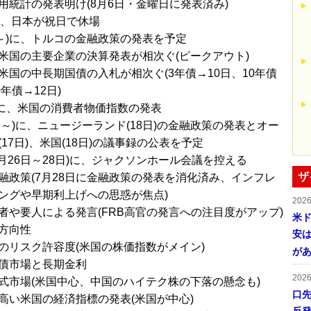
用統計の発表明け(8月6日・金曜日に発表済み)
)は、日本が祝日で休場
/9～)に、トルコの金融政策の発表を予定
米国の主要企業の決算発表が相次ぐ(ピークアウト)
米国の中長期国債の入札が相次ぐ(3年債→10日、10年債
0年債→12日)
水)に、米国の消費者物価指数の発表
16～)に、ニュージーランド(18日)の金融政策の発表とオー
17日)、米国(18日)の議事録の公表を予定
8月26日～28日)に、ジャクソンホール会議を控える
ザ
融政策(7月28日に金融政策の発表を消化済み、インフレ
ングや早期利上げへの思惑が焦点)
202
者や要人による発言(FRB高官の発言への注目度がアップ)
米ド
方向性
安は
のリスク許容度(米国の株価指数がメイン)
が
債市場と長期金利
202
式市場(米国中心、中国のハイテク株の下落の懸念も)
口
高い米国の経済指標の発表(米国が中心)