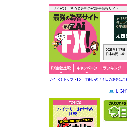
ザイFX！ - 初心者必見のFX総合情報サイト
2026年8月7
日本時間16時3
ザイFX！トップ
>
FX・羊飼いの「今日の為替はこ
LI
バイナリーおすすめ
比較！