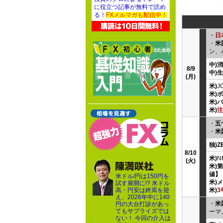
に役立つ記事が無料で読め
る！
FXメルマガも配信中！
・
日
・
米
ン、
中)
8/9
中)
(月)
米)
J
米)
米)
米)
注
・
五
・
米
独)
8/10
米)
N
(火)
米)
値】
米ドル/円は150円を
米)
試す展開に!? 米ドル
高・円安は終焉を迎
米)
3
え、2026年中に140
・
米
円の大台打診があっ
てもサプライズでは
ーマ
ない！ 今回の介入は