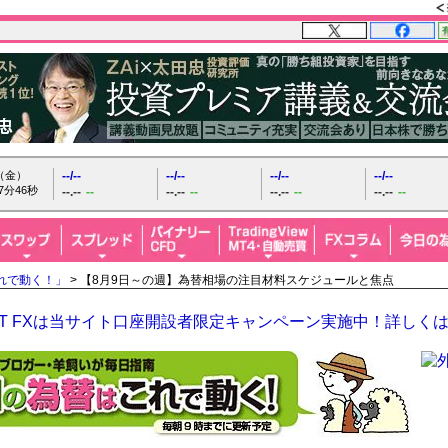
日（金）
--/--
--/--
--/--
--/--
7分47秒
--.--
--
--.--
--
--.--
--
--.--
--
れで動く！」
> 【8月9日～の週】為替相場の注目材料スケジュールと焦点
GHT FXは当サイト口座開設者限定キャンペーン実施中！詳しく