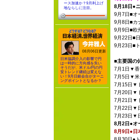
ース加速か？9月利上げ
8月18日
地ならしに注目。
9月7日■
9月8日■カ
9月9日■欧
9月22日■
9月23日
08月06日更新
日米協調介入の影響で円
■主要国の
は一時的に方向感を失い
そうだが、米ドル/円の円
7月1日▼
安トレンド継続は変えな
い！9月日銀会合がターニ
7月5日▼
ングポイントとなるか？
7月15日▼
7月20日▼
7月21日▼
7月22日
7月23日
8月2日●
8月9日●
8月30日●