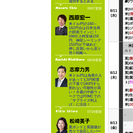
成功するとみる
豪)
08/07更新
米)
M
8/11
米)
消
(水)
米)
米)
米ドル/円の160～
162円台は日米当局
米)
の防衛ラインに！
米)
1
GW介入時安値155
米)
財
円、神田シーリング
152円が下値めど、
・
米
押し目買いから戻り
ルト
売り戦略へ
英)
第
08/06更新
英)G
英)
8/12
英)
米ドル/円は為替介入
(木)
英)
があっても5円程度
ト)
T
の下落で160円すら
割れない可能性が高
米)
新
い！今週の中銀ウィ
米)
ークではFOMCでの
米)
週
「サプライズ利上
げ」に注目！
米)
3
07/29更新
-
8/13
-
英ポンドと英国債が
(金)
売りで反応したバー