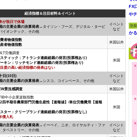
FX
経済指標＆注目材料＆イベント
や
本が祝日で休場
イベント
注目
国の主要企業の決算発表
→タイソン・フーズ、デジタル・タービ
など
バイオンテック、その他
かる
消費者物価指数
米国以外
生産者物価指数
OLT労働調査
ボスティック：アトランタ連銀総裁の発言(投票権あり)
米国
バーキン：リッチモンド連銀総裁の発言(投票権あり)
目度の高い経済指標の発表はない
十日(10日)
イベント
国の主要企業の決算発表
→シスコ、コインベース、その他
など
ZEW景況感調査
米国以外
FIB中小企業楽観指数
第2四半期非農業部門労働生産性【速報値】
/
単位労働費用【速報
米国
メスター：クリーブランド連銀総裁の発言(投票権なし)
年債入札
国の主要企業の決算発表
→イーベイ、ニオ、ロイヤルティ・ファ
イベント
、タペストリー、その他
など