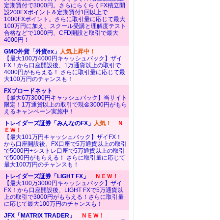
定期買付で3000円。さらにらくらくFX積立開
設200FXポイント＆定期買付1回以上で
1000FXポイント。さらに取引量に応じて最大
100万円に加え、スクール受講と理解度テスト
合格などで1000円、CFD開設と取引で最大
4000円！
GMO外貨「外貨ex」
人気上昇中！
【最大100万4000円キャッシュバック】ザイ
FX！から口座開設後、1万通貨以上の取引で
4000円がもらえる！ さらに取引量に応じて最
大100万円のチャンスも！
FXブロードネット
【最大6万3000円キャッシュバック】当サイト
限定！1万通貨以上の取引で現金3000円がもら
えるキャンペーン実施中！
トレイダーズ証券「みんなのFX」
人気！
Ｎ
ＥＷ！
【最大101万円キャッシュバック】ザイFX！
から口座開設後、FX口座で5万通貨以上の取引
で5000円+シストレ口座で5万通貨以上の取引
で5000円がもらえる！ さらに取引量に応じて
最大100万円のチャンスも！
トレイダーズ証券「LIGHT FX」
ＮＥＷ！
【最大100万3000円キャッシュバック】ザイ
FX！から口座開設後、LIGHT FXで5万通貨以
上の取引で3000円がもらえる！さらに取引量
に応じて最大100万円のチャンスも！
JFX「MATRIX TRADER」
ＮＥＷ！