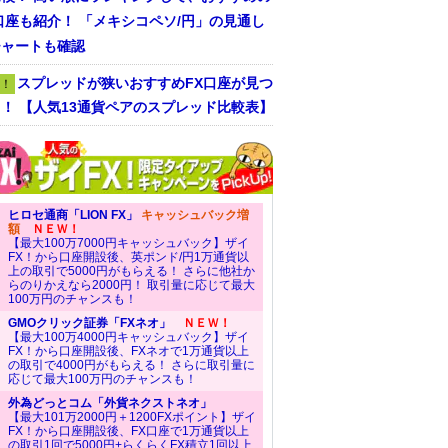
口座も紹介！ 「メキシコペソ/円」の見通し
チャートも確認
スプレッドが狭いおすすめFX口座が見つ
！
！ 【人気13通貨ペアのスプレッド比較表】
ヒロセ通商「LION FX」
キャッシュバック増
額
ＮＥＷ！
【最大100万7000円キャッシュバック】ザイ
FX！から口座開設後、英ポンド/円1万通貨以
上の取引で5000円がもらえる！ さらに他社か
らのりかえなら2000円！ 取引量に応じて最大
100万円のチャンスも！
GMOクリック証券「FXネオ」
ＮＥＷ！
【最大100万4000円キャッシュバック】ザイ
FX！から口座開設後、FXネオで1万通貨以上
の取引で4000円がもらえる！ さらに取引量に
応じて最大100万円のチャンスも！
外為どっとコム「外貨ネクストネオ」
【最大101万2000円＋1200FXポイント】ザイ
FX！から口座開設後、FX口座で1万通貨以上
の取引1回で5000円+らくらくFX積立1回以上