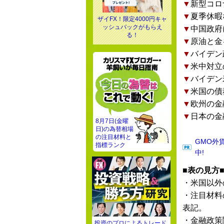
▼
新型コロ
▼
夏季休暇
ザイFX！限定4000円キャ
ッシュバックがもらえ
▼
中国政府
る！
▼
原油と金
▼
バイデン
▼
米中対立
▼
バイデン
▼
米国の債
▼
欧州の金
▼
日本の金
8月7日(金曜
日)の為替相場
の注目材料と
GMO外
指標ランク
中!
■表の見方
・米国以外
・注目材料
表記。
・金融政策
投資のプロによるトレード