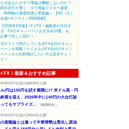
なぜあなたのダウ理論は機能しないのか？
田向宏行が導く「ダウ理論マスター講座」
～時間軸の基礎知識と実践編～ 【9/5（土）
会場+オンライン同時開催】
【2026年8月版】ザイFX！編集部が注目す
る「FXのキャンペーンおすすめ10選」を、
記事で詳しく紹介！
当サイトで紹介している全FX会社のキャン
ペーンを掲載！たくさんのFX会社のキャン
ペーンから比較検討したい方は是非チェッ
ク！
イFX！最新＆おすすめ記事
6年08月07日(金)18時09分公開
ル/円は150円を試す展開に!? 米ドル高・円
終焉を迎え、2026年中に140円の大台打診
あってもサプライズ…
（陳満咲杜）
6年08月07日(金)15時43分公開
先の楽観論とは違って中東情勢は悪化し原油