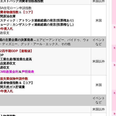
ウエストパック消費者信頼感指数
米国以外
BA住宅ローン申請指数
費者物価指数
＆
【コア】
週間原油在庫
ボスティック：アトランタ連銀総裁の発言(投票権あり)
米国
ジョージ：カンザスシティ連銀総裁の発言(投票権なし)
0年債入札
政収支
国の主要企業の決算発表
→エアビーアンドビー、バイドゥ、ウォ
イベント
・ディズニー、グッド・アール・エックス、その他
など
2四半期GDP【速報値】
DP
鉱工業生産
/
製造業生産高
米国以外
商品貿易収支
貿易収支
CMB政策金利
＆
声明発表
規失業保険申請件数
生産者物価指数
＆
【コア】
米国
間天然ガス貯蔵量
0年債入札
イベント
など
米国以外