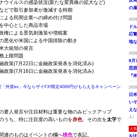
反発
ナウイルスの感染状況(新たな変異株の拡大など)
の
などで取引参加者が激減する時期
による民間企業への締め付け問題
202
を中心とした商品市場
ドル
政権による景気刺激策や増税案
応
の悪化や米国による中国排除の動き
地
米大統領の発言
202
務上限問題
8月
融政策(7月22日に金融政策発表を消化済み)
思
融政策(7月16日に金融政策発表を消化済み)
『米
貨「外貨ex」今ならザイFX!限定4000円がもらえるキャンペーン
202
日
い
■
え
の要人発言や注目材料は重要な物のみピックアップ
人）
のうち、特に注目度の高いものを
赤色
、その次を
太字
で
人気
関連のものはイベントの欄へ
桃色
で表記。
を