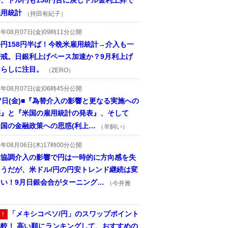
、ドル円も158円台に戻しドル金利上昇で
雇用統計
（持田有紀子）
6年08月07日(金)09時11分公開
円158円半ば！今晩米雇用統計→介入も一
警戒。日銀利上げペース加速か？9月利上げ
ならしに注目。
（ZERO）
6年08月07日(金)06時45分公開
7日(金)■『為替介入の影響と更なる実施への
惑』と『米国の雇用統計の発表』、そして
国の金融政策への思惑(利上…
（羊飼い）
6年08月06日(木)17時00分公開
米協調介入の影響で円は一時的に方向感を失
そうだが、米ドル/円の円安トレンド継続は変
ない！9月日銀会合がターニング…
（今井雅
「メキシコペソ/円」のスワップポイント
！
比較！ 高い順にランキングして、おすすめの