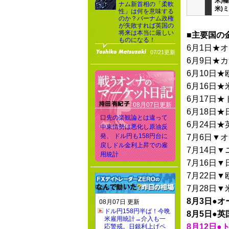
米)
ナム新首相の「柔軟
米)
性」は何を意味する
のか？バーナム政権
が失敗すれば英国の
将来は本当に厳しい
■主要国の
ものになる！
6月1日★
07/21更新
6月9日★
6月10日★
6月16日★
6月17日
08月07日更新
6月18日★
口先の楽観論とは違って
6月24日★
中東情勢は悪化し原油反
発、 ドル円も158円台に
7月6日▼
戻しドル金利上昇での雇
7月14日
用統計
7月16日▼
7月22日
7月28日▼
8月3日●
08月07日 更新
ドル円158円半ば！今晩
8月5日●英
米雇用統計→介入も一
8月12日●
応警戒。日銀利上げペ