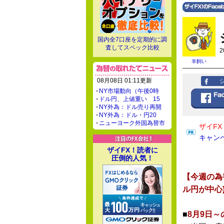
国内全7口座を定期的に調
査してスペック比較
2
羊飼い
08月08日 01:11更新
NY市場動向（午後0時
ドル円、上値重い 15
NY外為：ドル売り再開
NY外為：ドル・円20
ニューヨーク外国為替市
ザイF
キャン
ザイFX！読者に
圧倒的人気！
【今週の為
ル円が中心
■
8月9日