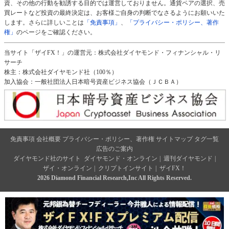
資、その他の行動を勧誘する目的では運営しておりません。通貨ペアの選択、売
買レートなど投資の最終決定は、お客様ご自身の判断でなさるようにお願いいた
します。さらに詳しいことは
「免責事項」
、
「プライバシー・ポリシー、著作
権」
のページをご確認ください。
当サイト「ザイFX！」の運営元：株式会社ダイヤモンド・フィナンシャル・リ
サーチ
株主：株式会社ダイヤモンド社（100％）
加入協会：一般社団法人日本暗号資産ビジネス協会（ＪＣＢＡ）
免責事項
会社概要
プライバシー・ポリシー、著作権
サイトマップ
タグ一覧
広告のご案内
ダイヤモンド社のサイト
ダイヤモンド・オンライン
|
週刊ダイヤモンド
|
ザイ・オンライン
|
クリプトインサイト
|
ザイFX！
2026 Diamond Financial Research,Inc All Rights Reserved.