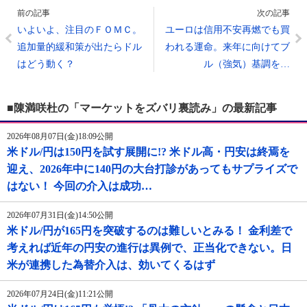
前の記事
次の記事
いよいよ、注目のＦＯＭＣ。
ユーロは信用不安再燃でも買
追加量的緩和策が出たらドル
われる運命。来年に向けてブ
はどう動く？
ル（強気）基調を…
■陳満咲杜の「マーケットをズバリ裏読み」の最新記事
2026年08月07日(金)18:09公開
米ドル/円は150円を試す展開に!? 米ドル高・円安は終焉を
迎え、2026年中に140円の大台打診があってもサプライズで
はない！ 今回の介入は成功…
2026年07月31日(金)14:50公開
米ドル/円が165円を突破するのは難しいとみる！ 金利差で
考えれば近年の円安の進行は異例で、正当化できない。日
米が連携した為替介入は、効いてくるはず
2026年07月24日(金)11:21公開