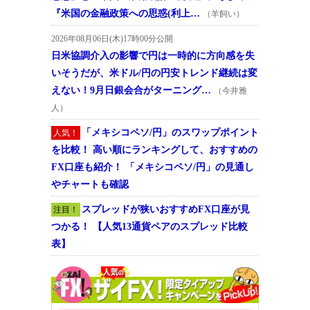
『米国の金融政策への思惑(利上…
（羊飼い）
2026年08月06日(木)17時00分公開
日米協調介入の影響で円は一時的に方向感を失
いそうだが、米ドル/円の円安トレンド継続は変
えない！9月日銀会合がターニング…
（今井雅
人）
「メキシコペソ/円」のスワップポイント
人気！
を比較！ 高い順にランキングして、おすすめの
FX口座も紹介！ 「メキシコペソ/円」の見通し
やチャートも確認
スプレッドが狭いおすすめFX口座が見
注目！
つかる！ 【人気13通貨ペアのスプレッド比較
表】