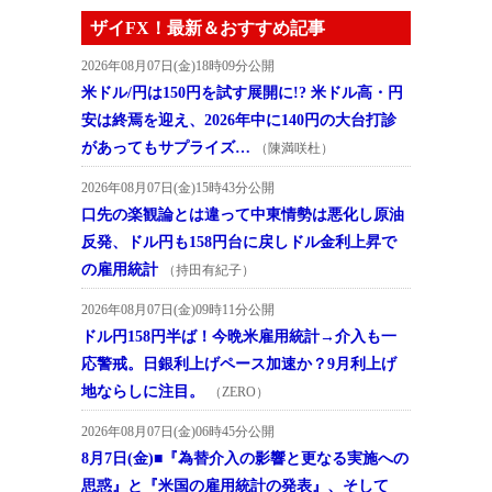
ザイFX！最新＆おすすめ記事
2026年08月07日(金)18時09分公開
米ドル/円は150円を試す展開に!? 米ドル高・円
安は終焉を迎え、2026年中に140円の大台打診
があってもサプライズ…
（陳満咲杜）
2026年08月07日(金)15時43分公開
口先の楽観論とは違って中東情勢は悪化し原油
反発、ドル円も158円台に戻しドル金利上昇で
の雇用統計
（持田有紀子）
2026年08月07日(金)09時11分公開
ドル円158円半ば！今晩米雇用統計→介入も一
応警戒。日銀利上げペース加速か？9月利上げ
地ならしに注目。
（ZERO）
2026年08月07日(金)06時45分公開
8月7日(金)■『為替介入の影響と更なる実施への
思惑』と『米国の雇用統計の発表』、そして