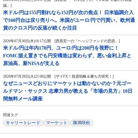
議」]
米ドル/円は155円割れなら152円が次の焦点！ 日米協調介入
で160円台は戻り売りへ。米国がユーロ/円で円買い、欧州通
貨のクロス円の反落が続くか注目
2026年07月30日(木)16:17公開 [西原宏一の「ヘッジファンドの思惑」]
米ドル/円は年内170円、ユーロ/円は200円を視野に！
FOMC据え置きでも円安構造は変わらず、悪い金利上昇と
原油高、新NISAが支える
2026年07月28日(火)21:00公開 [ザイFX！投資戦略＆勝ち方研究！]
なぜニュースどおりにマーケットは動かないのか？元ゴー
ルドマン・サックス 志摩力男が教える「市場の見方」10日
間無料メール講座
関連タグ
キャリートレード
マーケット
陳満咲杜