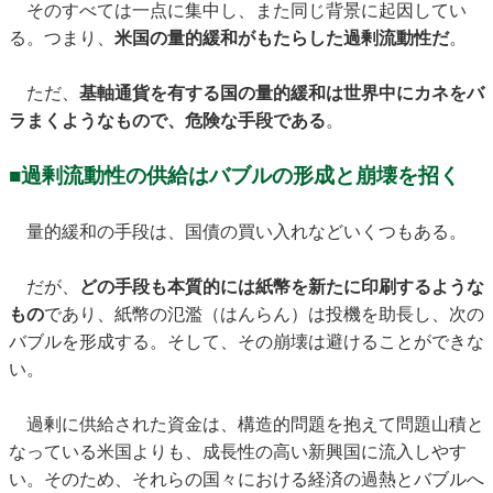
そのすべては一点に集中し、また同じ背景に起因してい
る。つまり、
米国の量的緩和がもたらした過剰流動性だ
。
ただ、
基軸通貨を有する国の量的緩和は世界中にカネをバ
ラまくようなもので、危険な手段である
。
■過剰流動性の供給はバブルの形成と崩壊を招く
量的緩和の手段は、国債の買い入れなどいくつもある。
だが、
どの手段も本質的には紙幣を新たに印刷するような
もの
であり、紙幣の氾濫（はんらん）は投機を助長し、次の
バブルを形成する。そして、その崩壊は避けることができな
い。
過剰に供給された資金は、構造的問題を抱えて問題山積と
なっている米国よりも、成長性の高い新興国に流入しやす
い。そのため、それらの国々における経済の過熱とバブルへ