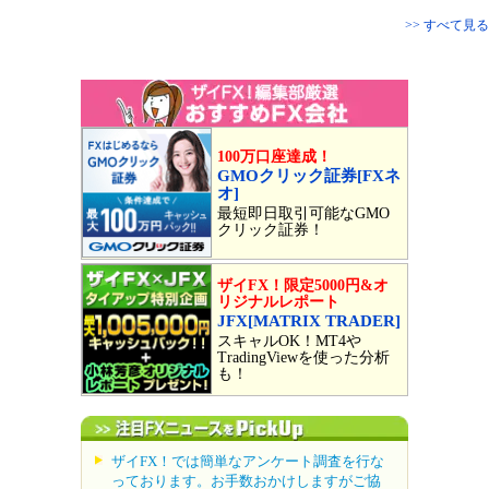
>> すべて見る
100万口座達成！
GMOクリック証券[FXネ
オ]
最短即日取引可能なGMO
クリック証券！
ザイFX！限定5000円&オ
リジナルレポート
JFX[MATRIX TRADER]
スキャルOK！MT4や
TradingViewを使った分析
も！
ザイFX！では簡単なアンケート調査を行な
っております。お手数おかけしますがご協