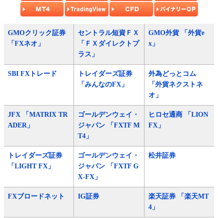
GMOクリック証券
セントラル短資ＦＸ
GMO外貨 「外貨e
「FXネオ」
「ＦＸダイレクトプ
x」
ラス」
SBI FXトレード
トレイダーズ証券
外為どっとコム
「みんなのFX」
「外貨ネクストネ
オ」
JFX 「MATRIX TR
ゴールデンウェイ・
ヒロセ通商 「LION
ADER」
ジャパン 「FXTF M
FX」
T4」
トレイダーズ証券
ゴールデンウェイ・
松井証券
「LIGHT FX」
ジャパン 「FXTF G
X-FX」
FXブロードネット
IG証券
楽天証券 「楽天MT
4」