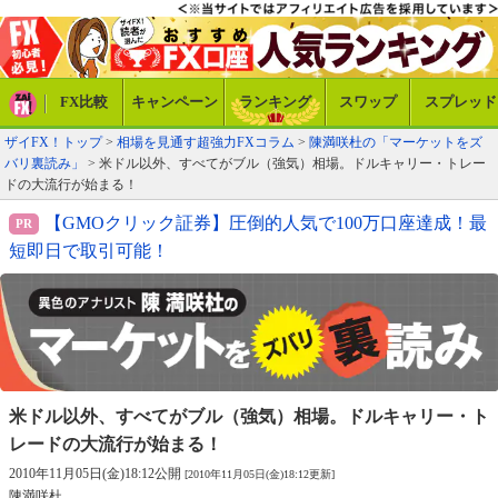
FX比較
キャンペーン
ランキング
スワップ
スプレッド
ザイFX！トップ
>
相場を見通す超強力FXコラム
>
陳満咲杜の「マーケットをズ
バリ裏読み」
> 米ドル以外、すべてがブル（強気）相場。ドルキャリー・トレー
ドの大流行が始まる！
【GMOクリック証券】圧倒的人気で100万口座達成！最
短即日で取引可能！
米ドル以外、すべてがブル（強気）相場。
ドルキャリー・ト
レードの大流行が始まる！
2010年11月05日(金)18:12公開
[2010年11月05日(金)18:12更新]
陳満咲杜