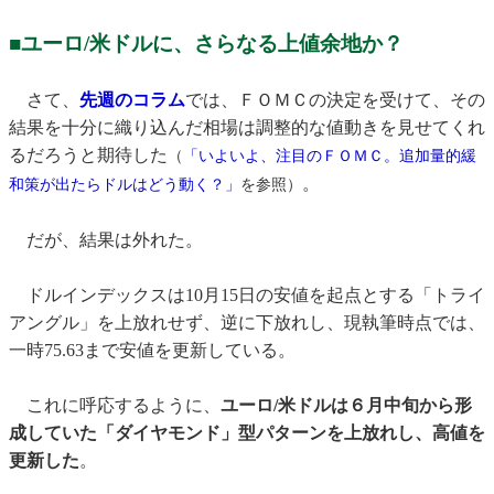
■ユーロ/米ドルに、さらなる上値余地か？
さて、
先週のコラム
では、ＦＯＭＣの決定を受けて、その
結果を十分に織り込んだ相場は調整的な値動きを見せてくれ
るだろうと期待した
（
「いよいよ、注目のＦＯＭＣ。追加量的緩
。
和策が出たらドルはどう動く？」
を参照）
だが、結果は外れた。
ドルインデックスは10月15日の安値を起点とする「トライ
アングル」を上放れせず、逆に下放れし、現執筆時点では、
一時75.63まで安値を更新している。
これに呼応するように、
ユーロ/米ドルは６月中旬から形
成していた「ダイヤモンド」型パターンを上放れし、高値を
更新した
。