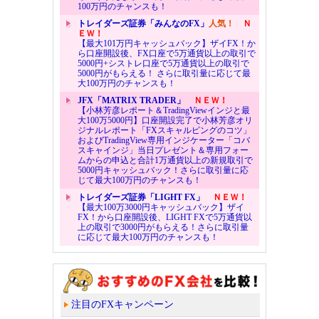
100万円のチャンスも！
トレイダーズ証券「みんなのFX」
人気！
Ｎ
ＥＷ！
【最大101万円キャッシュバック】ザイFX！か
ら口座開設後、FX口座で5万通貨以上の取引で
5000円+シストレ口座で5万通貨以上の取引で
5000円がもらえる！ さらに取引量に応じて最
大100万円のチャンスも！
JFX「MATRIX TRADER」
ＮＥＷ！
【小林芳彦レポート＆TradingViewインジと最
大100万5000円】口座開設完了で小林芳彦オリ
ジナルレポート「FXスキャルピングのコツ」
およびTradingView専用インジケーター「コバ
スキャインジ」当日プレゼント＆専用フォー
ムからの申込と合計1万通貨以上の新規取引で
5000円キャッシュバック！さらに取引量に応
じて最大100万円のチャンスも！
トレイダーズ証券「LIGHT FX」
ＮＥＷ！
【最大100万3000円キャッシュバック】ザイ
FX！から口座開設後、LIGHT FXで5万通貨以
上の取引で3000円がもらえる！さらに取引量
に応じて最大100万円のチャンスも！
注目のFXキャンペーン