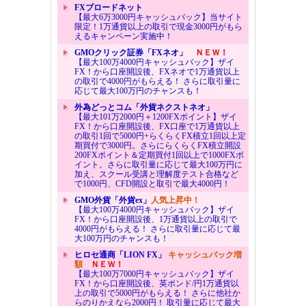
FXブロードネット
【最大6万3000円キャッシュバック】当サイト
限定！1万通貨以上の取引で現金3000円がもら
えるキャンペーン実施中！
GMOクリック証券「FXネオ」
ＮＥＷ！
【最大100万4000円キャッシュバック】ザイ
FX！から口座開設後、FXネオで1万通貨以上
の取引で4000円がもらえる！ さらに取引量に
応じて最大100万円のチャンスも！
外為どっとコム「外貨ネクストネオ」
【最大101万2000円＋1200FXポイント】ザイ
FX！から口座開設後、FX口座で1万通貨以上
の取引1回で5000円+らくらくFX積立1回以上定
期買付で3000円。さらにらくらくFX積立開設
200FXポイント＆定期買付1回以上で1000FXポ
イント。さらに取引量に応じて最大100万円に
加え、スクール受講と理解度テスト合格など
で1000円、CFD開設と取引で最大4000円！
GMO外貨「外貨ex」
人気上昇中！
【最大100万4000円キャッシュバック】ザイ
FX！から口座開設後、1万通貨以上の取引で
4000円がもらえる！ さらに取引量に応じて最
大100万円のチャンスも！
ヒロセ通商「LION FX」
キャッシュバック増
額
ＮＥＷ！
【最大100万7000円キャッシュバック】ザイ
FX！から口座開設後、英ポンド/円1万通貨以
上の取引で5000円がもらえる！ さらに他社か
らのりかえなら2000円！ 取引量に応じて最大