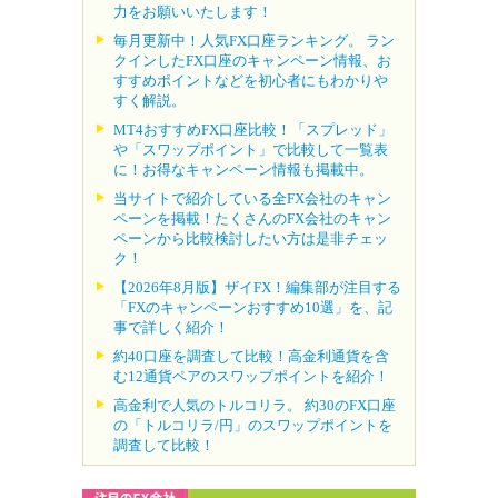
力をお願いいたします！
毎月更新中！人気FX口座ランキング。 ラン
クインしたFX口座のキャンペーン情報、お
すすめポイントなどを初心者にもわかりや
すく解説。
MT4おすすめFX口座比較！「スプレッド」
や「スワップポイント」で比較して一覧表
に！お得なキャンペーン情報も掲載中。
当サイトで紹介している全FX会社のキャン
ペーンを掲載！たくさんのFX会社のキャン
ペーンから比較検討したい方は是非チェッ
ク！
【2026年8月版】ザイFX！編集部が注目する
「FXのキャンペーンおすすめ10選」を、記
事で詳しく紹介！
約40口座を調査して比較！高金利通貨を含
む12通貨ペアのスワップポイントを紹介！
高金利で人気のトルコリラ。 約30のFX口座
の「トルコリラ/円」のスワップポイントを
調査して比較！