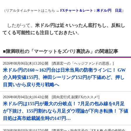
（リアルタイムチャートはこちら →
FXチャート＆レート：米ドル/円 日足
）
したがって、
米ドル/円は近々いったん底打ちし、反転し
てくる可能性にも注目しておきたい
。
■陳満咲杜の「マーケットをズバリ裏読み」の関連記事
2026年08月06日(木)13:20公開 [西原宏一の「ヘッジファンドの思惑」]
米ドル/円の160～162円台は日米当局の防衛ラインに！ GW
介入時安値155円、神田シーリング152円が下値めど、押し
目買いから戻り売り戦略へ
2026年08月04日(火)16:43公開 [田向宏行式 副業FXのススメ!]
米ドル/円は155円が最大の分岐点！ 7月足の包み線を8月足
が下抜け、155円割れなら月足ダウ理論が下向き転換！ 下値
目処は高市総裁誕生時の147円…
2026年08月03日(月)14:57公開 [西原宏一・叶内文子の「FX＆株 今週の作戦会