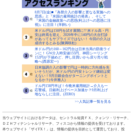
8月7日(金)■『為替介入の影響と更なる実施への
思惑』と『米国の雇用統計の発表』、そして
『米国の金融政策への思惑(利上げへの思惑に注
視)』に注目！(羊飼い)
米ドル/円は150円を試す展開に!? 米ドル高・円
安は終焉を迎え、2026年中に140円の大台打診
があってもサプライズではない！ 今回の介入は
成功するとみる(陳満咲杜)
米ドル/円の160～162円台は日米当局の防衛ライ
ンに！ GW介入時安値155円、神田シーリング
152円が下値めど、押し目買いから戻り売り戦
略へ(西原宏一)
日米協調介入の影響で円は一時的に方向感を失
いそうだが、米ドル/円の円安トレンド継続は変
えない！9月日銀会合がターニングポイントと
なるか？(今井雅人)
ドル円158円半ば！今晩米雇用統計→介入も一
応警戒。日銀利上げペース加速か？9月利上げ
地ならしに注目。(ZERO)
>>人気記事一覧を見る
当ウェブサイトにおけるデータは、セントラル短資ＦＸ、クォンツ・リサーチ、
ＤＺＨフィナンシャルリサーチ、フィスコから情報の提供を受けております。
本ウェブサイト「ザイFX！」は、情報の提供を目的として運営しており、投