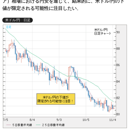
ア）相場における円安を通じて、結果的に、米ドル/円の下
値が限定される可能性に注目したい
。
米ドル/円 日足