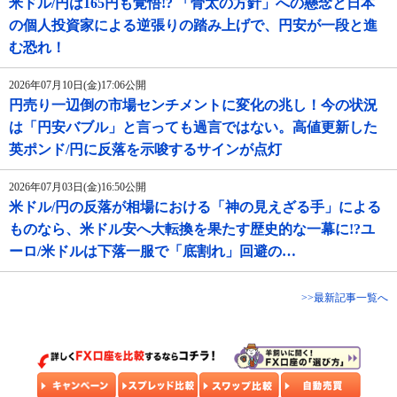
米ドル/円は165円も覚悟!? 「骨太の方針」への懸念と日本
の個人投資家による逆張りの踏み上げで、円安が一段と進
む恐れ！
2026年07月10日(金)17:06公開
円売り一辺倒の市場センチメントに変化の兆し！今の状況
は「円安バブル」と言っても過言ではない。高値更新した
英ポンド/円に反落を示唆するサインが点灯
2026年07月03日(金)16:50公開
米ドル/円の反落が相場における「神の見えざる手」による
ものなら、米ドル安へ大転換を果たす歴史的な一幕に!?ユ
ーロ/米ドルは下落一服で「底割れ」回避の…
>>最新記事一覧へ