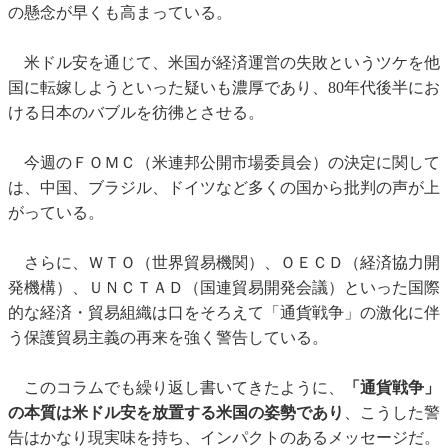
の懸念が早くも高まっている。
米ドル安を通じて、米国が経済運営の失敗というツケを他
国に転嫁しようといった疑いも濃厚であり、80年代後半にお
ける日本のバブルを彷彿とさせる。
今週のＦＯＭＣ（米連邦公開市場委員会）の決定に関して
は、中国、ブラジル、ドイツなど多くの国から批判の声が上
がっている。
さらに、ＷＴＯ（世界貿易機関）、ＯＥＣＤ（経済協力開
発機構）、ＵＮＣＴＡＤ（国連貿易開発会議）といった国際
的な経済・貿易組織は口をそろえて「通貨戦争」の激化に伴
う保護貿易主義の再来を強く警告している。
このコラムでも繰り返し書いてきたように、
「通貨戦争」
の本質は米ドル安を放置する米国の姿勢であり
、こうした警
告はかなり現実味を持ち、インパクトのあるメッセージだ。