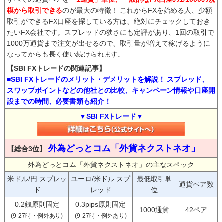
模から取引できる
のが最大の特徴！ これからFXを始める人、少額
取引ができるFX口座を探している方は、絶対にチェックしておき
たいFX会社です。スプレッドの狭さにも定評があり、1回の取引で
1000万通貨まで注文が出せるので、取引量が増えて稼げるように
なってからも長く使い続けられます。
【SBI FXトレードの関連記事】
■SBI FXトレードのメリット・デメリットを解説！ スプレッド、
スワップポイントなどの他社との比較、キャンペーン情報や口座開
設までの時間、必要書類も紹介！
▼SBI FXトレード▼
外為どっとコム「外貨ネクストネオ」
【総合3位】
外為どっとコム「外貨ネクストネオ」の主なスペック
米ドル/円 スプレッ
ユーロ/米ドル スプ
最低取引単
通貨ペア数
ド
レッド
位
0.2銭原則固定
0.3pips原則固定
1000通貨
42ペア
(9-27時・例外あり)
(9-27時・例外あり)