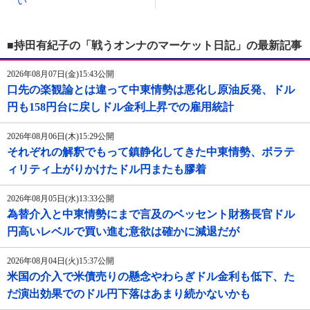
い
■持田有紀子の「戦うオンナのマーケット日記」の最新記事
2026年08月07日(金)15:43公開
口先の楽観論とは違って中東情勢は悪化し原油反発、ドル
円も158円台に戻しドル金利上昇での雇用統計
2026年08月06日(木)15:29公開
それぞれの解釈でもって鎮静化してきた中東情勢、ボラテ
ィリティ上がりかけたドル円またも膠着
2026年08月05日(水)13:33公開
為替介入と中東情勢にまで言及のベッセント財務長官ドル
円高いレベルで買い進む意欲は確かに減退だが
2026年08月04日(火)15:37公開
米国の介入で米債売りの懸念やわらぎドル金利も低下、た
だ演出効果でのドル円下落はあまり続かないかも