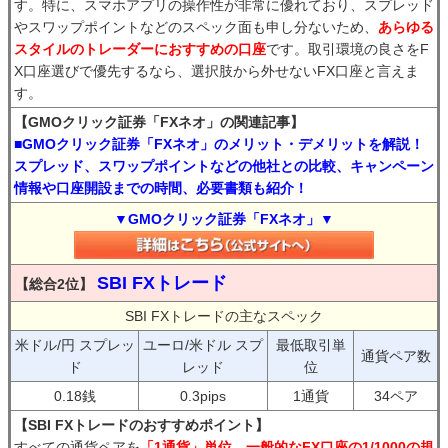
す。特に、スマホアプリの操作性が非常に優れており、スプレッド
やスワップポイントなどのスペック面も申し分ないため、
あらゆる
スタイルのトレーダーにおすすめの口座
です。取引環境の良さをF
X口座選びで優先するなら、選択肢から外せないFX口座と言えま
す。
【GMOクリック証券「FXネオ」の関連記事】
■GMOクリック証券「FXネオ」のメリット・デメリットを解説！
スプレッド、スワップポイントなどの他社との比較、キャンペーン
情報や口座開設までの時間、必要書類も紹介！
▼GMOクリック証券「FXネオ」▼
SBI FXトレード
【総合2位】
SBI FXトレードの主なスペック
米ドル/円 スプレッ
ユーロ/米ドル スプ
最低取引単
通貨ペア数
ド
レッド
位
0.18銭
0.3pips
1通貨
34ペア
【SBI FXトレードのおすすめポイント】
すべての通貨ペアを
「1通貨」単位、一般的なFX口座の1/1000の規