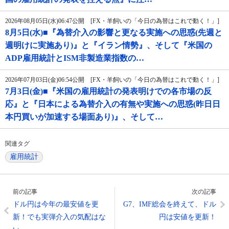
2026年08月05日(水)06:47公開 [FX・羊飼いの「今日の為替はこれで動く！」]
8月5日(水)■『為替介入の影響と更なる実施への思惑(先週と
週明けに実施あり)』と『イラン情勢』、そして『米国の
ADP雇用統計とISM非製造業指数の…
2026年07月03日(金)06:54公開 [FX・羊飼いの「今日の為替はこれで動く！」]
7月3日(金)■『米国の雇用統計の発表明けでの各市場の反
応』と『日本による為替介入の有無や実施への思惑(昨日日
本円買いが加速する場面あり)』、そして…
関連タグ
雇用統計
前の記事
次の記事
ドル円は今年の最安値を更
G7、IMF総会を終えて、ドル
新！でも実弾介入の気配はな
円は安値を更新！