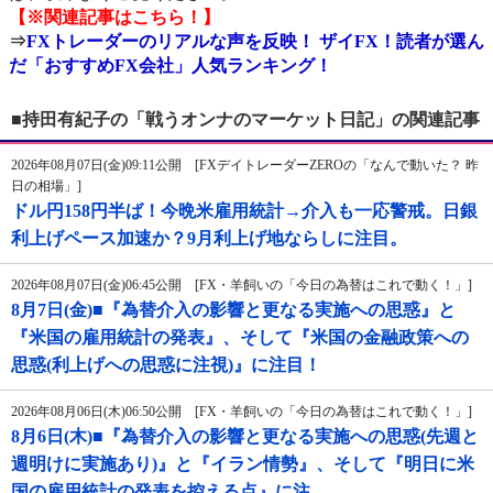
【※関連記事はこちら！】
⇒
FXトレーダーのリアルな声を反映！ ザイFX！読者が選ん
だ「おすすめFX会社」人気ランキング！
■持田有紀子の「戦うオンナのマーケット日記」の関連記事
2026年08月07日(金)09:11公開 [FXデイトレーダーZEROの「なんで動いた？ 昨
日の相場」]
ドル円158円半ば！今晩米雇用統計→介入も一応警戒。日銀
利上げペース加速か？9月利上げ地ならしに注目。
2026年08月07日(金)06:45公開 [FX・羊飼いの「今日の為替はこれで動く！」]
8月7日(金)■『為替介入の影響と更なる実施への思惑』と
『米国の雇用統計の発表』、そして『米国の金融政策への
思惑(利上げへの思惑に注視)』に注目！
2026年08月06日(木)06:50公開 [FX・羊飼いの「今日の為替はこれで動く！」]
8月6日(木)■『為替介入の影響と更なる実施への思惑(先週と
週明けに実施あり)』と『イラン情勢』、そして『明日に米
国の雇用統計の発表を控える点』に注…