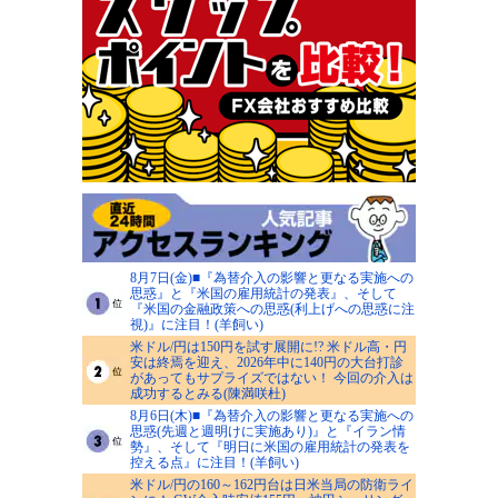
8月7日(金)■『為替介入の影響と更なる実施への
思惑』と『米国の雇用統計の発表』、そして
『米国の金融政策への思惑(利上げへの思惑に注
視)』に注目！(羊飼い)
米ドル/円は150円を試す展開に!? 米ドル高・円
安は終焉を迎え、2026年中に140円の大台打診
があってもサプライズではない！ 今回の介入は
成功するとみる(陳満咲杜)
8月6日(木)■『為替介入の影響と更なる実施への
思惑(先週と週明けに実施あり)』と『イラン情
勢』、そして『明日に米国の雇用統計の発表を
控える点』に注目！(羊飼い)
米ドル/円の160～162円台は日米当局の防衛ライ