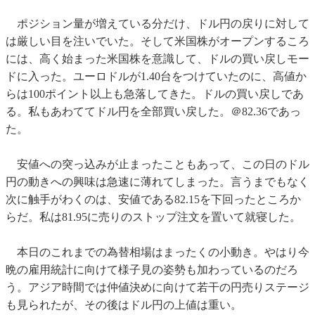
ポジション量が増えている分だけ、ドル円の戻りに対して
は厳しい目を注いでいた。そして米国株がオープンするころ
には、高く始まった米国株を意識して、ドルの買い戻しモー
ドに入った。ユーロドルが1.40台をつけていたのに、高値か
らは100ポイント以上も急落してきた。ドルの買い戻しであ
る。私もあわててドル円を全部買い戻した。＠82.36であっ
た。
安値への突っ込みが止まったこともあって、この日のドル
円の動きへの興味は急速に薄れてしまった。言うまでもなく
次に触手がわくのは、安値である82.15を下回ったところか
らだ。私は81.95に売りのストップ注文を置いて就寝した。
本日のこれまでの為替相場はまったくの小動き。やはり今
晩の雇用統計に向けて様子見の姿勢も加わっているのだろ
う。アジア時間では仲値決めに向けて若干の円売りステージ
も見られたが、その後はドル円の上値は重い。