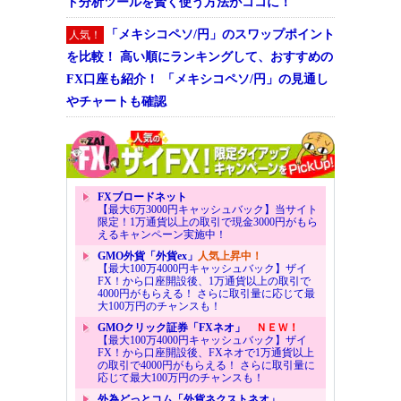
ト分析ツールを賢く使う方法がココに！
「メキシコペソ/円」のスワップポイント
人気！
を比較！ 高い順にランキングして、おすすめの
FX口座も紹介！ 「メキシコペソ/円」の見通し
やチャートも確認
FXブロードネット
【最大6万3000円キャッシュバック】当サイト
限定！1万通貨以上の取引で現金3000円がもら
えるキャンペーン実施中！
GMO外貨「外貨ex」
人気上昇中！
【最大100万4000円キャッシュバック】ザイ
FX！から口座開設後、1万通貨以上の取引で
4000円がもらえる！ さらに取引量に応じて最
大100万円のチャンスも！
GMOクリック証券「FXネオ」
ＮＥＷ！
【最大100万4000円キャッシュバック】ザイ
FX！から口座開設後、FXネオで1万通貨以上
の取引で4000円がもらえる！ さらに取引量に
応じて最大100万円のチャンスも！
外為どっとコム「外貨ネクストネオ」