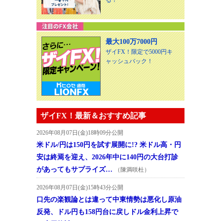
る！
最大100万7000円
ザイFX！限定で5000円キ
ャッシュバック！
ザイFX！最新＆おすすめ記事
2026年08月07日(金)18時09分公開
米ドル/円は150円を試す展開に!? 米ドル高・円
安は終焉を迎え、2026年中に140円の大台打診
があってもサプライズ…
（陳満咲杜）
2026年08月07日(金)15時43分公開
口先の楽観論とは違って中東情勢は悪化し原油
反発、ドル円も158円台に戻しドル金利上昇で