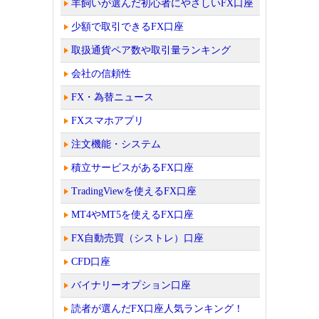
羊飼いが選んだ初心者にやさしいFX口座
少額で取引できるFX口座
取扱通貨ペア数や取引量ランキング
会社の信頼性
FX・為替ニュース
FXスマホアプリ
注文機能・システム
積立サービスがあるFX口座
TradingViewを使えるFX口座
MT4やMT5を使えるFX口座
FX自動売買（シストレ）口座
CFD口座
バイナリーオプション口座
読者が選んだFX口座人気ランキング！