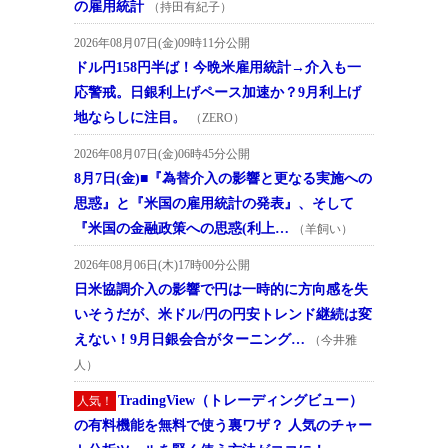
の雇用統計
（持田有紀子）
2026年08月07日(金)09時11分公開
ドル円158円半ば！今晩米雇用統計→介入も一
応警戒。日銀利上げペース加速か？9月利上げ
地ならしに注目。
（ZERO）
2026年08月07日(金)06時45分公開
8月7日(金)■『為替介入の影響と更なる実施への
思惑』と『米国の雇用統計の発表』、そして
『米国の金融政策への思惑(利上…
（羊飼い）
2026年08月06日(木)17時00分公開
日米協調介入の影響で円は一時的に方向感を失
いそうだが、米ドル/円の円安トレンド継続は変
えない！9月日銀会合がターニング…
（今井雅
人）
TradingView（トレーディングビュー）
人気！
の有料機能を無料で使う裏ワザ？ 人気のチャー