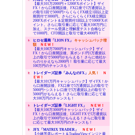
【最大101万2000円＋1200FXポイント】ザイ
FX！から口座開設後、FX口座で1万通貨以上
の取引1回で5000円+らくらくFX積立1回以上定
期買付で3000円。さらにらくらくFX積立開設
200FXポイント＆定期買付1回以上で1000FXポ
イント。さらに取引量に応じて最大100万円に
加え、スクール受講と理解度テスト合格など
で1000円、CFD開設と取引で最大4000円！
ヒロセ通商「LION FX」
キャッシュバック増
額
ＮＥＷ！
【最大100万7000円キャッシュバック】ザイ
FX！から口座開設後、英ポンド/円1万通貨以
上の取引で5000円がもらえる！ さらに他社か
らのりかえなら2000円！ 取引量に応じて最大
100万円のチャンスも！
トレイダーズ証券「みんなのFX」
人気！
Ｎ
ＥＷ！
【最大101万円キャッシュバック】ザイFX！か
ら口座開設後、FX口座で5万通貨以上の取引で
5000円+シストレ口座で5万通貨以上の取引で
5000円がもらえる！ さらに取引量に応じて最
大100万円のチャンスも！
トレイダーズ証券「LIGHT FX」
ＮＥＷ！
【最大100万3000円キャッシュバック】ザイ
FX！から口座開設後、LIGHT FXで5万通貨以
上の取引で3000円がもらえる！さらに取引量
に応じて最大100万円のチャンスも！
JFX「MATRIX TRADER」
ＮＥＷ！
【小林芳彦レポート＆TradingViewインジと最