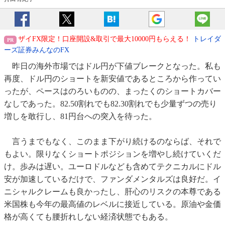
ザイFX限定！口座開設&取引で最大10000円もらえる！
トレイダ
ーズ証券みんなのFX
昨日の海外市場ではドル円が下値ブレークとなった。私も
再度、ドル円のショートを新安値であるところから作ってい
ったが、ペースはのろいものの、まったくのショートカバー
なしであった。82.50割れでも82.30割れでも少量ずつの売り
増しを敢行し、81円台への突入を待った。
言うまでもなく、このまま下がり続けるのならば、それで
もよい。限りなくショートポジションを増やし続けていくだ
け。歩みは遅い。ユーロドルなども含めてテクニカルにドル
安が加速しているだけで、ファンダメンタルズは良好だ。イ
ニシャルクレームも良かったし、肝心のリスクの本尊である
米国株も今年の最高値のレベルに接近している。原油や金価
格が高くても腰折れしない経済状態でもある。