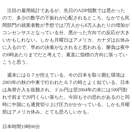
注目の雇用統計であるが、先日のADP指数では悪かった
ので、多少の数字の下振れが心配されるところ。なかでも民
間部門の就業者数が予想では7万人から8万人あたりの増加が
コンセンサスとなっている分、悪かった方向での反応が大き
いかもしれない。しかも月曜日はアメリカ、カナダはお休み
に入るので、早めの決着がなされると思われる。勝負は夜中
の0時あたりまでだと考えて、素直に指標の方向に張ってい
こうと思う。
週末にはＧ７が控えている。今の日本を取り囲む環境は
2003年の秋の中東で行われたＧ７の時とよく似ている。日本
は為替介入を批難され、ドル円は翌2004年の末には100円割
れ寸前まで20円くらい落ちた。今回もその恐れがあるのと同
時に中国にも通貨切り上げ圧力がかかっている。しかも月曜
部はアメリカ休み。とても恐ろしいかも。
日本時間19時00分