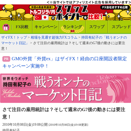
FX比較
キャンペーン
ランキング
スワップ
スプレッド
ザイFX！トップ
>
相場を見通す超強力FXコラム
>
持田有紀子の「戦うオンナの
マーケット日記」
> さて注目の雇用統計は？そして週末のG7後の動きには要注
意！
GMO外貨「外貨ex」はザイFX！経由の口座開設者限定
キャンペーン実施中！
さて注目の雇用統計は？
そして週末のG7後の動きには要注
意！
2010年10月08日(金)19:08公開
[2010年10月08日(金)19:08更新]
持田有紀子