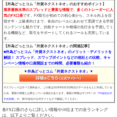
【外為どっとコム「外貨ネクストネオ」のおすすめポイント】
業界最狭水準のスプレッドと豊富な情報で、多くのトレーダーに人
気のFX口座
です。FX取引が初めての初心者から、スキル向上を目
指す中・上級者向けまで、各自のレベルにあわせて受講できる学習
コンテンツも魅力です。比較チャートや相場の先行きを予測してく
れる機能など、取引をサポートしてくれるツールも充実していま
す。
【外為どっとコム「外貨ネクストネオ」の関連記事】
■外為どっとコム「外貨ネクストネオ」のメリット・デメリットを
解説！ スプレッド、スワップポイントなどの他社との比較、キャ
ンペーン情報や口座開設までの時間、必要書類も紹介！
▼外為どっとコム「外貨ネクストネオ」▼
※スプレッドはすべて例外あり。この表は2026年8月3日時点のデータをもとに作成している
ため、最新の情報とは異なっている場合があります。最新の情報はザイFX！の
「FX会社おす
すめ比較」
や、各FX会社の公式サイトなどで確認してください
各FX口座のさらに詳しい情報や10位までの全ランキング
は、以下よりご覧ください。