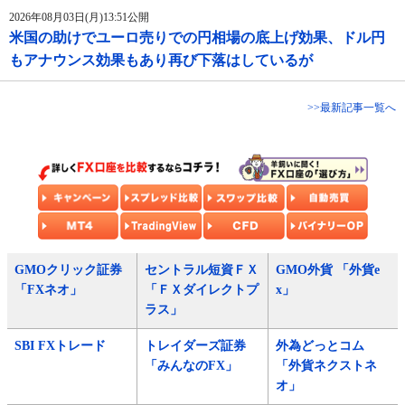
2026年08月03日(月)13:51公開
米国の助けでユーロ売りでの円相場の底上げ効果、ドル円
もアナウンス効果もあり再び下落はしているが
>>最新記事一覧へ
GMOクリック証券
セントラル短資ＦＸ
GMO外貨 「外貨e
「FXネオ」
「ＦＸダイレクトプ
x」
ラス」
SBI FXトレード
トレイダーズ証券
外為どっとコム
「みんなのFX」
「外貨ネクストネ
オ」