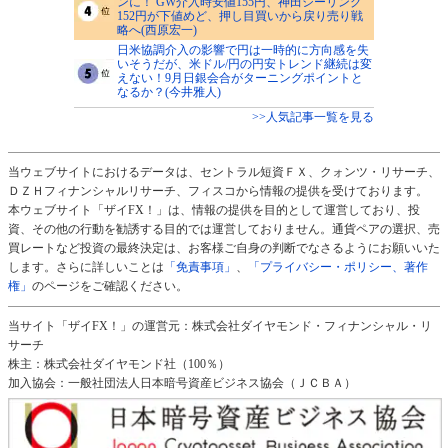
ンに！ GW介入時安値155円、神田シーリング
152円が下値めど、押し目買いから戻り売り戦
略へ(西原宏一)
日米協調介入の影響で円は一時的に方向感を失
いそうだが、米ドル/円の円安トレンド継続は変
えない！9月日銀会合がターニングポイントと
なるか？(今井雅人)
>>人気記事一覧を見る
当ウェブサイトにおけるデータは、セントラル短資ＦＸ、クォンツ・リサーチ、
ＤＺＨフィナンシャルリサーチ、フィスコから情報の提供を受けております。
本ウェブサイト「ザイFX！」は、情報の提供を目的として運営しており、投
資、その他の行動を勧誘する目的では運営しておりません。通貨ペアの選択、売
買レートなど投資の最終決定は、お客様ご自身の判断でなさるようにお願いいた
します。さらに詳しいことは
「免責事項」
、
「プライバシー・ポリシー、著作
権」
のページをご確認ください。
当サイト「ザイFX！」の運営元：株式会社ダイヤモンド・フィナンシャル・リ
サーチ
株主：株式会社ダイヤモンド社（100％）
加入協会：一般社団法人日本暗号資産ビジネス協会（ＪＣＢＡ）