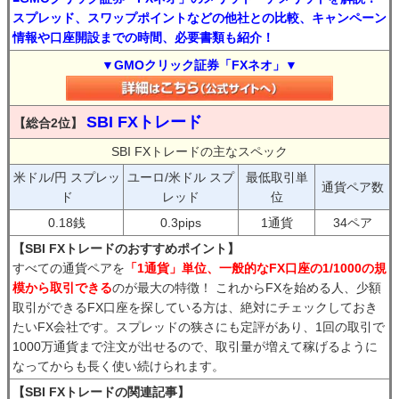
スプレッド、スワップポイントなどの他社との比較、キャンペーン
情報や口座開設までの時間、必要書類も紹介！
▼GMOクリック証券「FXネオ」▼
SBI FXトレード
【総合2位】
SBI FXトレードの主なスペック
米ドル/円 スプレッ
ユーロ/米ドル スプ
最低取引単
通貨ペア数
ド
レッド
位
0.18銭
0.3pips
1通貨
34ペア
【SBI FXトレードのおすすめポイント】
すべての通貨ペアを
「1通貨」単位、一般的なFX口座の1/1000の規
模から取引できる
のが最大の特徴！ これからFXを始める人、少額
取引ができるFX口座を探している方は、絶対にチェックしておき
たいFX会社です。スプレッドの狭さにも定評があり、1回の取引で
1000万通貨まで注文が出せるので、取引量が増えて稼げるように
なってからも長く使い続けられます。
【SBI FXトレードの関連記事】