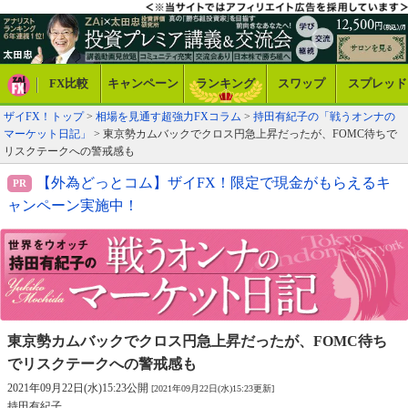
FX比較
キャンペーン
ランキング
スワップ
スプレッド
ザイFX！トップ
>
相場を見通す超強力FXコラム
>
持田有紀子の「戦うオンナの
マーケット日記」
> 東京勢カムバックでクロス円急上昇だったが、FOMC待ちで
リスクテークへの警戒感も
【外為どっとコム】ザイFX！限定で現金がもらえるキ
ャンペーン実施中！
東京勢カムバックでクロス円急上昇だったが、
FOMC待ち
でリスクテークへの警戒感も
2021年09月22日(水)15:23公開
[2021年09月22日(水)15:23更新]
持田有紀子