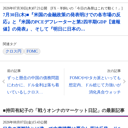
2026年07月30日(木)07:21公開 [FX・羊飼いの「今日の為替はこれで動く！」]
7月30日(木)■『米国の金融政策の発表明けでの各市場の反
応』と『米国のPCEデフレーターと第2四半期GDP【速報
値】の発表』、そして『明日に日本の…
関連タグ
クロス円
FOMC
前の記事
次の記事
ずっと懸念の中国の債務問題
FOMCややタカ派といっても
にわかに、ドル金利は落ち着
想定内、ドル総じて力強いが
いているしクロス…
消化具合ウォッチ
■持田有紀子の「戦うオンナのマーケット日記」の最新記事
2026年08月07日(金)15:43公開