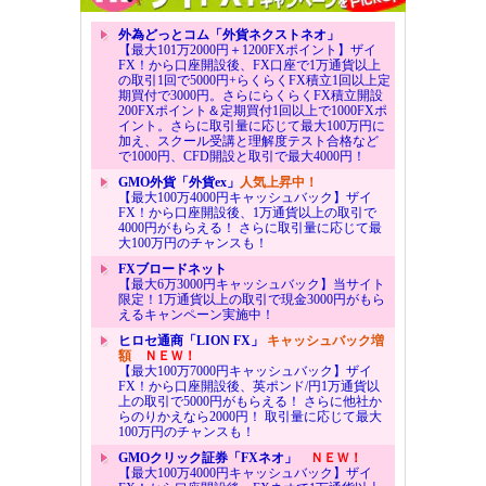
外為どっとコム「外貨ネクストネオ」
【最大101万2000円＋1200FXポイント】ザイ
FX！から口座開設後、FX口座で1万通貨以上
の取引1回で5000円+らくらくFX積立1回以上定
期買付で3000円。さらにらくらくFX積立開設
200FXポイント＆定期買付1回以上で1000FXポ
イント。さらに取引量に応じて最大100万円に
加え、スクール受講と理解度テスト合格など
で1000円、CFD開設と取引で最大4000円！
GMO外貨「外貨ex」
人気上昇中！
【最大100万4000円キャッシュバック】ザイ
FX！から口座開設後、1万通貨以上の取引で
4000円がもらえる！ さらに取引量に応じて最
大100万円のチャンスも！
FXブロードネット
【最大6万3000円キャッシュバック】当サイト
限定！1万通貨以上の取引で現金3000円がもら
えるキャンペーン実施中！
ヒロセ通商「LION FX」
キャッシュバック増
額
ＮＥＷ！
【最大100万7000円キャッシュバック】ザイ
FX！から口座開設後、英ポンド/円1万通貨以
上の取引で5000円がもらえる！ さらに他社か
らのりかえなら2000円！ 取引量に応じて最大
100万円のチャンスも！
GMOクリック証券「FXネオ」
ＮＥＷ！
【最大100万4000円キャッシュバック】ザイ