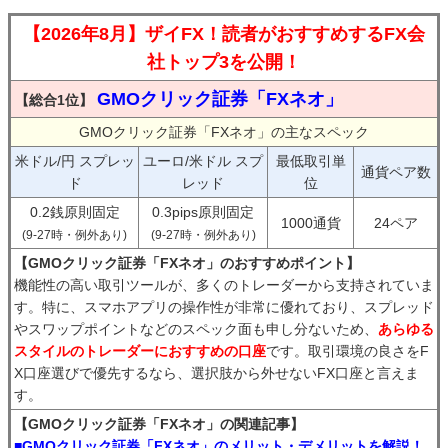
【2026年8月】ザイFX！読者がおすすめするFX会
社トップ3を公開！
GMOクリック証券「FXネオ」
【総合1位】
GMOクリック証券「FXネオ」の主なスペック
米ドル/円 スプレッ
ユーロ/米ドル スプ
最低取引単
通貨ペア数
ド
レッド
位
0.2銭原則固定
0.3pips原則固定
1000通貨
24ペア
(9-27時・例外あり)
(9-27時・例外あり)
【GMOクリック証券「FXネオ」のおすすめポイント】
機能性の高い取引ツールが、多くのトレーダーから支持されていま
す。特に、スマホアプリの操作性が非常に優れており、スプレッド
やスワップポイントなどのスペック面も申し分ないため、
あらゆる
スタイルのトレーダーにおすすめの口座
です。取引環境の良さをF
X口座選びで優先するなら、選択肢から外せないFX口座と言えま
す。
【GMOクリック証券「FXネオ」の関連記事】
■GMOクリック証券「FXネオ」のメリット・デメリットを解説！