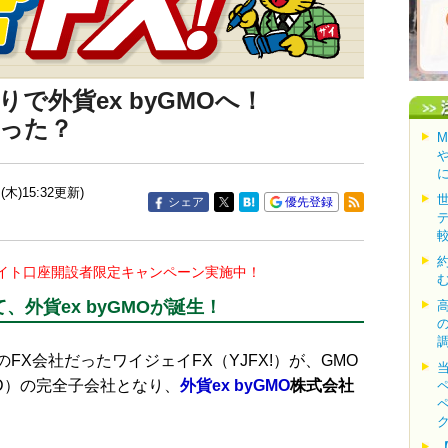
りで外貨ex byGMOへ！
わった？
(木)15:32更新)
シェア
優先登録
イト口座開設者限定キャンペーン実施中！
て、外貨ex byGMOが誕生！
FX会社だったワイジェイFX（YJFX!）が、GMO
D）の完全子会社となり、
外貨ex byGMO
株式会社