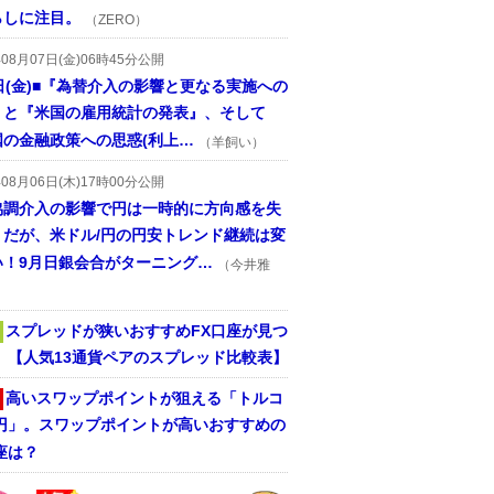
らしに注目。
（ZERO）
年08月07日(金)06時45分公開
日(金)■『為替介入の影響と更なる実施への
』と『米国の雇用統計の発表』、そして
国の金融政策への思惑(利上…
（羊飼い）
年08月06日(木)17時00分公開
協調介入の影響で円は一時的に方向感を失
うだが、米ドル/円の円安トレンド継続は変
い！9月日銀会合がターニング…
（今井雅
スプレッドが狭いおすすめFX口座が見つ
！ 【人気13通貨ペアのスプレッド比較表】
高いスワップポイントが狙える「トルコ
/円」。スワップポイントが高いおすすめの
座は？