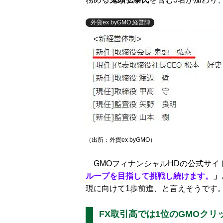
外貨ex byGMO 経営陣
（出所：外貨ex byGMO）
GMOフィナンシャルHDの公式サイ
ループを目指して挑戦し続けます。
」
現に向けて1歩前進、と言えそうです
FX取引高では1位のGMOクリッ