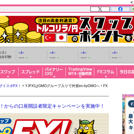
日（土）
--/--
--/--
--/--
--/--
1分38秒
--.--
--
--.--
--
--.--
--
--.--
--
ザイスポFX！
> YJFX!はGMOグループ入りで外貨ex byGMOへ！FX
ザイFX！からの口座開設者限定キャンペーンを実施中！