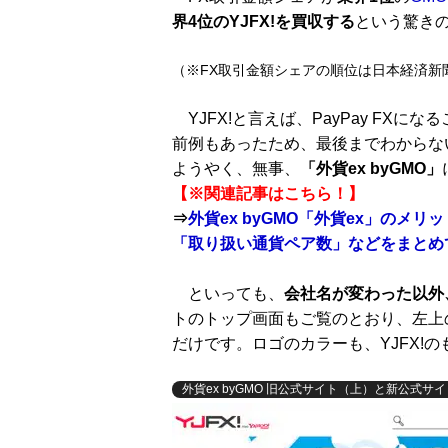
界4位のYJFX!を買収する
という驚き
（※FX取引金額シェアの順位は日本経済新
YJFX!と言えば、PayPay FX
前例もあったため、最後までわからな
ようやく、無事、
「外貨ex byGMO」
【※関連記事はこちら！】
⇒
外貨ex byGMO「外貨ex」の
「取り扱い通貨ペア数」などをまとめ
といっても、
会社名が変わった以外
トのトップ画面もご覧のとおり、左上
だけです。ロゴのカラーも、YJFX!
外貨ex byGMO 旧公式サイト（上）と新公式サ