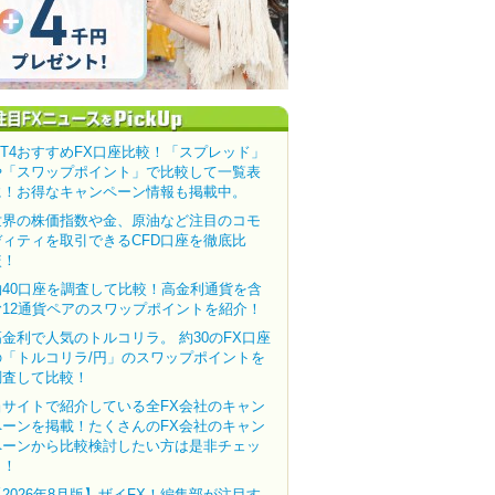
MT4おすすめFX口座比較！「スプレッド」
や「スワップポイント」で比較して一覧表
に！お得なキャンペーン情報も掲載中。
世界の株価指数や金、原油など注目のコモ
ディティを取引できるCFD口座を徹底比
較！
約40口座を調査して比較！高金利通貨を含
む12通貨ペアのスワップポイントを紹介！
高金利で人気のトルコリラ。 約30のFX口座
の「トルコリラ/円」のスワップポイントを
調査して比較！
当サイトで紹介している全FX会社のキャン
ペーンを掲載！たくさんのFX会社のキャン
ペーンから比較検討したい方は是非チェッ
ク！
【2026年8月版】ザイFX！編集部が注目す