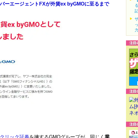
バーエージェントFXが外貨ex byGMOに至るまで
Oクリック証券
を擁するGMOグループが、同じく
業