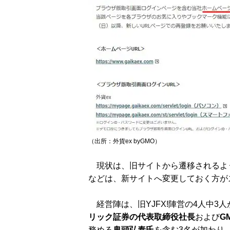
（出所：外貨ex byGMO）
現状は、旧サイトから遷移されるよ
などは、新サイトへ変更しておく方が
経営陣は、旧YJFX!陣営の4人中3
リック証券の代表取締役社長
および
G
務める
鬼頭弘泰氏
を含む3名が加わり