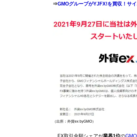
⇒
GMOグループがYJFX!を買収！サイ
（出所：外貨ex byGMO）
FX取引金額シェアが
業界1位
の
GM