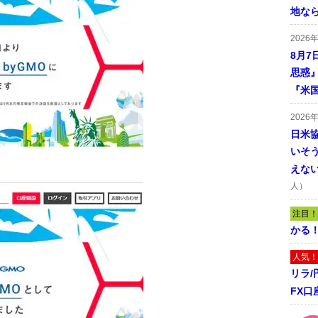
地な
2026
8月7
思惑
『米
2026
日米
いそ
えな
人）
注目！
かる
人気！
リラ
FX口