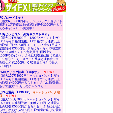
FXブロードネット
【最大6万3000円キャッシュバック】当サイト
限定！1万通貨以上の取引で現金3000円がもら
えるキャンペーン実施中！
外為どっとコム「外貨ネクストネオ」
【最大101万2000円＋1200FXポイント】ザイ
FX！から口座開設後、FX口座で1万通貨以上
の取引1回で5000円+らくらくFX積立1回以上
定期買付で3000円。さらにらくらくFX積立開
設200FXポイント＆定期買付1回以上で
1000FXポイント。さらに取引量に応じて最大
100万円に加え、スクール受講と理解度テスト
合格などで1000円、CFD開設と取引で最大
4000円！
GMOクリック証券「FXネオ」
ＮＥＷ！
【最大100万4000円キャッシュバック】ザイ
FX！から口座開設後、FXネオで1万通貨以上
の取引で4000円がもらえる！ さらに取引量に
応じて最大100万円のチャンスも！
ヒロセ通商「LION FX」
キャッシュバック増
額
ＮＥＷ！
【最大100万7000円キャッシュバック】ザイ
FX！から口座開設後、英ポンド/円1万通貨以
上の取引で5000円がもらえる！ さらに他社か
らのりかえなら2000円！ 取引量に応じて最大