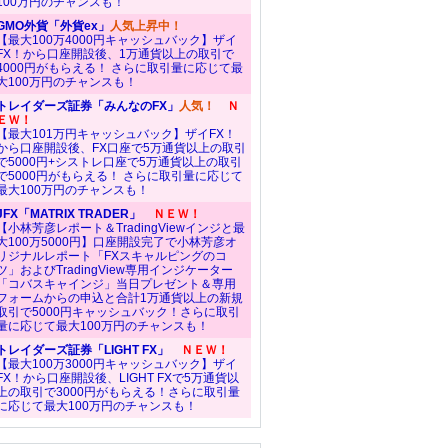
100万円のチャンスも！
GMO外貨「外貨ex」
人気上昇中！
【最大100万4000円キャッシュバック】ザイ
FX！から口座開設後、1万通貨以上の取引で
4000円がもらえる！ さらに取引量に応じて最
大100万円のチャンスも！
トレイダーズ証券「みんなのFX」
人気！
Ｎ
ＥＷ！
【最大101万円キャッシュバック】ザイFX！
から口座開設後、FX口座で5万通貨以上の取引
で5000円+シストレ口座で5万通貨以上の取引
で5000円がもらえる！ さらに取引量に応じて
最大100万円のチャンスも！
JFX「MATRIX TRADER」
ＮＥＷ！
【小林芳彦レポート＆TradingViewインジと最
大100万5000円】口座開設完了で小林芳彦オ
リジナルレポート「FXスキャルピングのコ
ツ」およびTradingView専用インジケーター
「コバスキャインジ」当日プレゼント＆専用
フォームからの申込と合計1万通貨以上の新規
取引で5000円キャッシュバック！さらに取引
量に応じて最大100万円のチャンスも！
トレイダーズ証券「LIGHT FX」
ＮＥＷ！
【最大100万3000円キャッシュバック】ザイ
FX！から口座開設後、LIGHT FXで5万通貨以
上の取引で3000円がもらえる！さらに取引量
に応じて最大100万円のチャンスも！