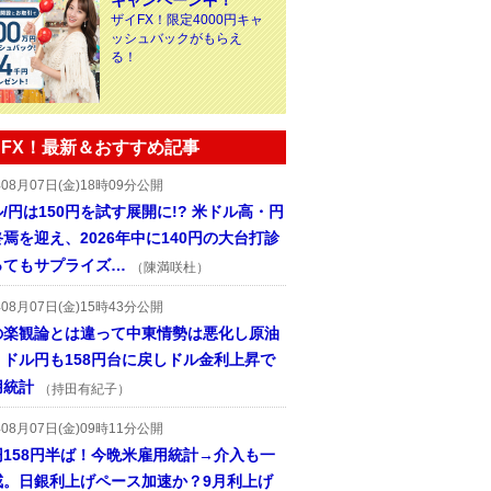
キャンペーン中！
ザイFX！限定4000円キャ
ッシュバックがもらえ
る！
FX！最新＆おすすめ記事
年08月07日(金)18時09分公開
/円は150円を試す展開に!? 米ドル高・円
焉を迎え、2026年中に140円の大台打診
ってもサプライズ…
（陳満咲杜）
年08月07日(金)15時43分公開
の楽観論とは違って中東情勢は悪化し原油
、ドル円も158円台に戻しドル金利上昇で
用統計
（持田有紀子）
年08月07日(金)09時11分公開
円158円半ば！今晩米雇用統計→介入も一
戒。日銀利上げペース加速か？9月利上げ