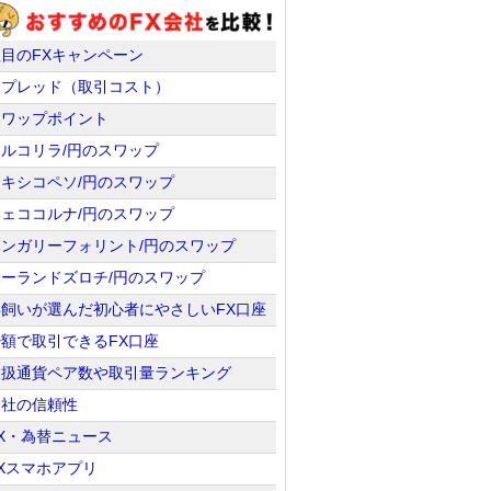
注目のFXキャンペーン
スプレッド（取引コスト）
スワップポイント
トルコリラ/円のスワップ
メキシコペソ/円のスワップ
チェココルナ/円のスワップ
ハンガリーフォリント/円のスワップ
ポーランドズロチ/円のスワップ
羊飼いが選んだ初心者にやさしいFX口座
少額で取引できるFX口座
取扱通貨ペア数や取引量ランキング
会社の信頼性
X・為替ニュース
Xスマホアプリ