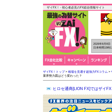
ザイFX！ - 初心者必見のFX総合情報サイト
2026年8月8
日本時間15時1
ザイFX！トップ
>
相場を見通す超強力FXコラム
>
業界勢力図はどう変わった？
ヒロセ通商[LION FX]では