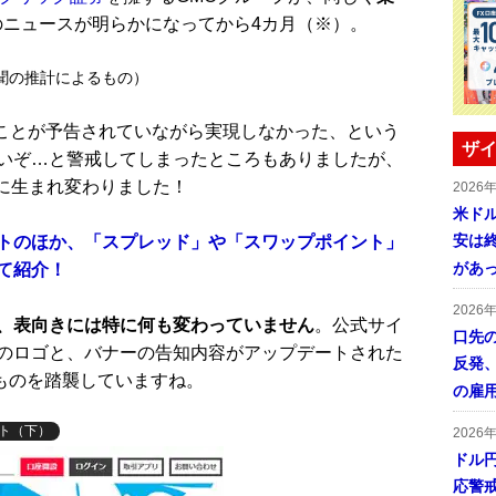
のニュースが明らかになってから4カ月（※）。
聞の推計によるもの）
になることが予告されていながら実現しなかった、という
ザイ
いぞ…と警戒してしまったところもありましたが、
に生まれ変わりました！
2026
米ドル
安は終
メリットのほか、「スプレッド」や「スワップポイント」
があ
て紹介！
2026
、表向きには特に何も変わっていません
。公式サイ
口先
のロゴと、バナーの告知内容がアップデートされた
反発
のものを踏襲していますね。
の雇
イト（下）
2026
ドル
応警