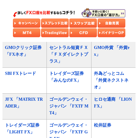
GMOクリック証券
セントラル短資ＦＸ
GMO外貨 「外貨e
「FXネオ」
「ＦＸダイレクトプ
x」
ラス」
SBI FXトレード
トレイダーズ証券
外為どっとコム
「みんなのFX」
「外貨ネクストネ
オ」
JFX 「MATRIX TR
ゴールデンウェイ・
ヒロセ通商 「LION
ADER」
ジャパン 「FXTF M
FX」
T4」
トレイダーズ証券
ゴールデンウェイ・
松井証券
「LIGHT FX」
ジャパン 「FXTF G