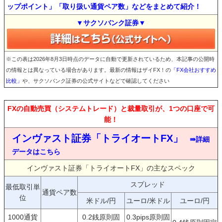
ップポイント」「取り扱い通貨ペア数」などをまとめて紹介！
▼サクソバンク証券▼
※この表は2026年8月3日時点のデータに自動で更新されているため、本記事の公開時
の情報とは異なっている場合があります。最新の情報はザイFX！の
「FX会社おすすめ
比較」
や、サクソバンク証券の公式サイトなどで確認してください
FXの自動売買（システムトレード）と裁量取引が、1つの口座で可
能！
インヴァスト証券「トライオートFX」
⇛詳細
データはこちら
インヴァスト証券「トライオートFX」の主なスペック
スプレッド
最低取引単
通貨ペア数
位
米ドル/円
ユーロ/米ドル
ユーロ/円
1000通貨
0.2銭原則固
0.3pips原則固