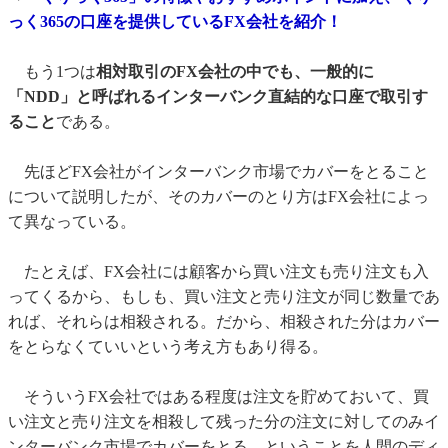
っく365の口座を提供しているFX会社を紹介！
もう1つは
相対取引のFX会社の中でも、一般的に
「NDD」と呼ばれるインターバンク直結的な口座で取引す
ること
である。
先ほどFX会社がインターバンク市場でカバーをとること
について説明したが、そのカバーのとり方はFX会社によっ
て異なっている。
たとえば、FX会社には顧客から買い注文も売り注文も入
ってくるから、もしも、買い注文と売り注文が同じ数量であ
れば、それらは相殺される。だから、相殺された分はカバー
をとらなくていいという考え方もあり得る。
そういうFX会社ではある程度は注文を貯めておいて、買
い注文と売り注文を相殺して残った分の注文に対してのみイ
ンターバンク市場でカバーをとる、ということを人間のディ