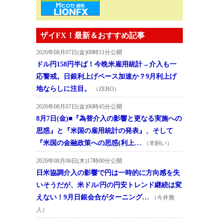
ザイFX！最新＆おすすめ記事
2026年08月07日(金)09時11分公開
ドル円158円半ば！今晩米雇用統計→介入も一
応警戒。日銀利上げペース加速か？9月利上げ
地ならしに注目。
（ZERO）
2026年08月07日(金)06時45分公開
8月7日(金)■『為替介入の影響と更なる実施への
思惑』と『米国の雇用統計の発表』、そして
『米国の金融政策への思惑(利上…
（羊飼い）
2026年08月06日(木)17時00分公開
日米協調介入の影響で円は一時的に方向感を失
いそうだが、米ドル/円の円安トレンド継続は変
えない！9月日銀会合がターニング…
（今井雅
人）