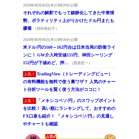
2026年08月06日(木)15時29分公開
それぞれの解釈でもって鎮静化してきた中東情
勢、ボラティリティ上がりかけたドル円またも
膠着
（持田有紀子）
2026年08月06日(木)13時20分公開
米ドル/円の160～162円台は日米当局の防衛ライ
ンに！ GW介入時安値155円、神田シーリング
152円が下値めど、押…
（西原宏一）
TradingView（トレーディングビュー）
人気！
の有料機能を無料で使う裏ワザ？ 人気のチャー
ト分析ツールを賢く使う方法がココに！
「メキシコペソ/円」のスワップポイント
人気！
を比較！ 高い順にランキングして、おすすめの
FX口座も紹介！ 「メキシコペソ/円」の見通し
やチャートも確認