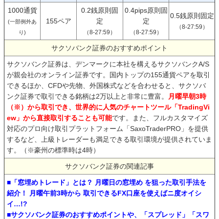
1000通貨
0.2銭原則固
0.4pips原則固
0.5銭原則固定
155ペア
定
定
(一部例外あ
（8-27:59）
（8-27:59）
（8-27:59）
り)
サクソバンク証券のおすすめポイント
サクソバンク証券は、デンマークに本社を構えるサクソバンクA/S
が親会社のオンライン証券です。国内トップの155通貨ペアを取引
できるほか、CFDや先物、外国株式などを合わせると、サクソバ
ンク証券で取引できる銘柄は2万以上と非常に豊富。
月曜早朝3時
（※）から取引でき、世界的に人気のチャートツール「TradingVi
ew」から直接取引することも可能
です。また、フルカスタマイズ
対応のプロ向け取引プラットフォーム「SaxoTraderPRO」を提供
するなど、上級トレーダーも満足できる取引環境が提供されていま
す。（※豪州の標準時は4時）
サクソバンク証券の関連記事
■「窓埋めトレード」とは？ 月曜日の窓埋め を狙った取引手法を
紹介！ 月曜午前3時から 取引できるFX口座を使えばニ度オイシ
イ…!?
■サクソバンク証券のおすすめポイントや、「スプレッド」「スワ