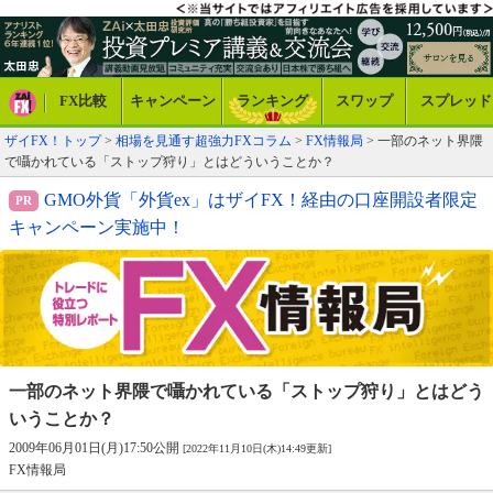
FX比較
キャンペーン
ランキング
スワップ
スプレッド
ザイFX！トップ
>
相場を見通す超強力FXコラム
>
FX情報局
> 一部のネット界隈
で囁かれている「ストップ狩り」とはどういうことか？
GMO外貨「外貨ex」はザイFX！経由の口座開設者限定
キャンペーン実施中！
一部のネット界隈で囁かれている
「ストップ狩り」とはどう
いうことか？
2009年06月01日(月)17:50公開
[2022年11月10日(木)14:49更新]
FX情報局