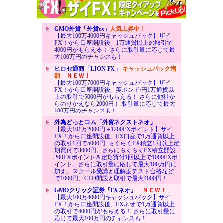
GMO外貨「外貨ex」
人気上昇中！
【最大100万4000円キャッシュバック】ザイ
FX！から口座開設後、1万通貨以上の取引で
4000円がもらえる！ さらに取引量に応じて最
大100万円のチャンスも！
ヒロセ通商「LION FX」
キャッシュバック増
額
ＮＥＷ！
【最大100万7000円キャッシュバック】ザイ
FX！から口座開設後、英ポンド/円1万通貨以
上の取引で5000円がもらえる！ さらに他社か
らのりかえなら2000円！ 取引量に応じて最大
100万円のチャンスも！
外為どっとコム「外貨ネクストネオ」
【最大101万2000円＋1200FXポイント】ザイ
FX！から口座開設後、FX口座で1万通貨以上
の取引1回で5000円+らくらくFX積立1回以上定
期買付で3000円。さらにらくらくFX積立開設
200FXポイント＆定期買付1回以上で1000FXポ
イント。さらに取引量に応じて最大100万円に
加え、スクール受講と理解度テスト合格など
で1000円、CFD開設と取引で最大4000円！
GMOクリック証券「FXネオ」
ＮＥＷ！
【最大100万4000円キャッシュバック】ザイ
FX！から口座開設後、FXネオで1万通貨以上
の取引で4000円がもらえる！ さらに取引量に
応じて最大100万円のチャンスも！