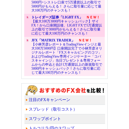
5000円+シストレ口座で5万通貨以上の取引で
5000円がもらえる！ さらに取引量に応じて最
大100万円のチャンスも！
トレイダーズ証券「LIGHT FX」
ＮＥＷ！
【最大100万3000円キャッシュバック】ザイ
FX！から口座開設後、LIGHT FXで5万通貨以
上の取引で3000円がもらえる！さらに取引量
に応じて最大100万円のチャンスも！
JFX「MATRIX TRADER」
ＮＥＷ！
【小林芳彦レポート＆TradingViewインジと最
大100万5000円】口座開設完了で小林芳彦オリ
ジナルレポート「FXスキャルピングのコツ」
およびTradingView専用インジケーター「コバ
スキャインジ」当日プレゼント＆専用フォー
ムからの申込と合計1万通貨以上の新規取引で
5000円キャッシュバック！さらに取引量に応
じて最大100万円のチャンスも！
注目のFXキャンペーン
スプレッド（取引コスト）
スワップポイント
トルコリラ/円のスワップ