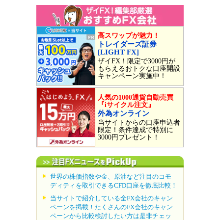
高スワップが魅力！
トレイダーズ証券
[LIGHT FX]
ザイFX！限定で3000円が
もらえるおトクな口座開設
キャンペーン実施中！
人気の1000通貨自動売買
『iサイクル注文』
外為オンライン
当サイトからの口座申込者
限定！条件達成で特別に
3000円プレゼント！
世界の株価指数や金、原油など注目のコモ
ディティを取引できるCFD口座を徹底比較！
当サイトで紹介している全FX会社のキャン
ペーンを掲載！たくさんのFX会社のキャン
ペーンから比較検討したい方は是非チェッ