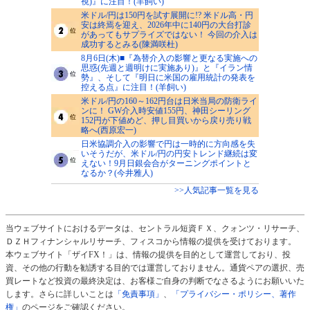
視)』に注目！(羊飼い)
米ドル/円は150円を試す展開に!? 米ドル高・円
安は終焉を迎え、2026年中に140円の大台打診
があってもサプライズではない！ 今回の介入は
成功するとみる(陳満咲杜)
8月6日(木)■『為替介入の影響と更なる実施への
思惑(先週と週明けに実施あり)』と『イラン情
勢』、そして『明日に米国の雇用統計の発表を
控える点』に注目！(羊飼い)
米ドル/円の160～162円台は日米当局の防衛ライ
ンに！ GW介入時安値155円、神田シーリング
152円が下値めど、押し目買いから戻り売り戦
略へ(西原宏一)
日米協調介入の影響で円は一時的に方向感を失
いそうだが、米ドル/円の円安トレンド継続は変
えない！9月日銀会合がターニングポイントと
なるか？(今井雅人)
>>人気記事一覧を見る
当ウェブサイトにおけるデータは、セントラル短資ＦＸ、クォンツ・リサーチ、
ＤＺＨフィナンシャルリサーチ、フィスコから情報の提供を受けております。
本ウェブサイト「ザイFX！」は、情報の提供を目的として運営しており、投
資、その他の行動を勧誘する目的では運営しておりません。通貨ペアの選択、売
買レートなど投資の最終決定は、お客様ご自身の判断でなさるようにお願いいた
します。さらに詳しいことは
「免責事項」
、
「プライバシー・ポリシー、著作
権」
のページをご確認ください。