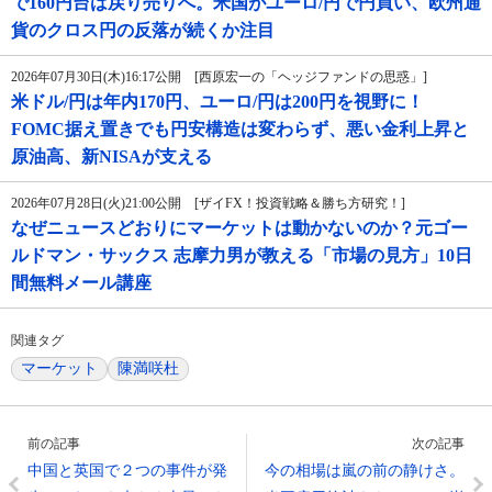
で160円台は戻り売りへ。米国がユーロ/円で円買い、欧州通
貨のクロス円の反落が続くか注目
2026年07月30日(木)16:17公開 [西原宏一の「ヘッジファンドの思惑」]
米ドル/円は年内170円、ユーロ/円は200円を視野に！
FOMC据え置きでも円安構造は変わらず、悪い金利上昇と
原油高、新NISAが支える
2026年07月28日(火)21:00公開 [ザイFX！投資戦略＆勝ち方研究！]
なぜニュースどおりにマーケットは動かないのか？元ゴー
ルドマン・サックス 志摩力男が教える「市場の見方」10日
間無料メール講座
関連タグ
マーケット
陳満咲杜
前の記事
次の記事
中国と英国で２つの事件が発
今の相場は嵐の前の静けさ。