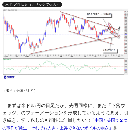
米ドル/円 日足（クリックで拡大）
（出所：米国FXCM）
まずは米ドル/円の日足だが、先週同様に、まだ「下落ウ
ェッジ」のフォーメーションを形成しているように見え、引
き続き、切り返しの可能性に注目したい
（
「中国と英国で２つ
の事件が発生！それでも大きく上昇できない米ドルの弱さ」
参