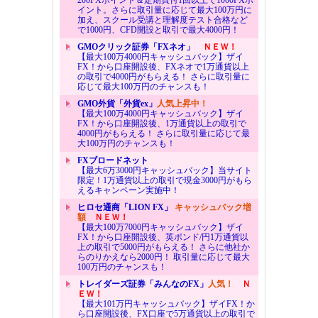
イント。さらに取引量に応じて最大100万円に
加え、スクール受講と理解度テスト合格など
で1000円、CFD開設と取引で最大4000円！
GMOクリック証券「FXネオ」
ＮＥＷ！
【最大100万4000円キャッシュバック】ザイ
FX！から口座開設後、FXネオで1万通貨以上
の取引で4000円がもらえる！ さらに取引量に
応じて最大100万円のチャンスも！
GMO外貨「外貨ex」
人気上昇中！
【最大100万4000円キャッシュバック】ザイ
FX！から口座開設後、1万通貨以上の取引で
4000円がもらえる！ さらに取引量に応じて最
大100万円のチャンスも！
FXブロードネット
【最大6万3000円キャッシュバック】当サイト
限定！1万通貨以上の取引で現金3000円がもら
えるキャンペーン実施中！
ヒロセ通商「LION FX」
キャッシュバック増
額
ＮＥＷ！
【最大100万7000円キャッシュバック】ザイ
FX！から口座開設後、英ポンド/円1万通貨以
上の取引で5000円がもらえる！ さらに他社か
らのりかえなら2000円！ 取引量に応じて最大
100万円のチャンスも！
トレイダーズ証券「みんなのFX」
人気！
Ｎ
ＥＷ！
【最大101万円キャッシュバック】ザイFX！か
ら口座開設後、FX口座で5万通貨以上の取引で