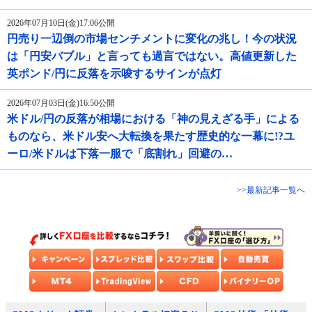
2026年07月10日(金)17:06公開
円売り一辺倒の市場センチメントに変化の兆し！今の状況
は「円安バブル」と言っても過言ではない。高値更新した
英ポンド/円に反落を示唆するサインが点灯
2026年07月03日(金)16:50公開
米ドル/円の反落が相場における「神の見えざる手」による
ものなら、米ドル安へ大転換を果たす歴史的な一幕に!?ユ
ーロ/米ドルは下落一服で「底割れ」回避の…
>>最新記事一覧へ