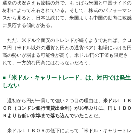
選挙の状況さえも蚊帳の外で、もっぱら米国と中国サイドの
材料によって左右されている。そして、株式のパフォーマン
スから見ると、日本は総じて、米国よりも中国の動向に敏感
に反応する傾向がある。
ただ、米ドル全面安のトレンドが続くようであれば、クロ
ス円（米ドル以外の通貨と円との通貨ペア）相場における円
高の勢いが弱まる可能性が高く、米ドル/円の下値も限定さ
れて、一方的な円高にはならないだろう。
■「米ドル・キャリートレード」は、対円では発生
しない
週初から円が一貫して強い２つ目の理由は、
米ドルＬＩＢ
ＯＲ（ロンドン銀行間貸出金利）が16年ぶりに、円ＬＩＢＯ
Ｒよりも低い水準まで落ち込んでいた
ことだ。
米ドルＬＩＢＯＲの低下によって「米ドル・キャリートレ