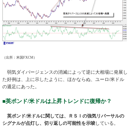
（出所：米国FXCM）
弱気ダイバージェンスの消滅によって逆に大相場に発展し
た好例は、上に示したように、ほかならぬ、ユーロ/米ドル
の週足にあった。
■英ポンド/米ドルは上昇トレンドに復帰か？
英ポンド/米ドルに関しては、ＲＳＩの強気リバーサルの
シグナルが点灯し、切り返しの可能性を示唆
している。