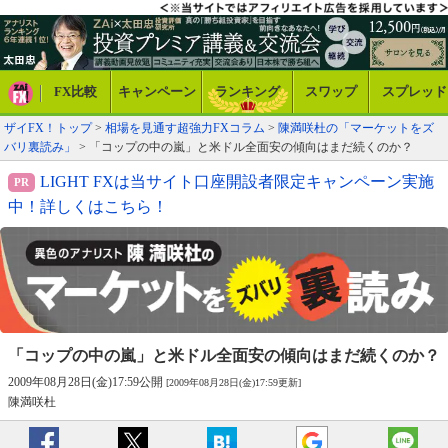
FX比較
キャンペーン
ランキング
スワップ
スプレッド
ザイFX！トップ
>
相場を見通す超強力FXコラム
>
陳満咲杜の「マーケットをズ
バリ裏読み」
> 「コップの中の嵐」と米ドル全面安の傾向はまだ続くのか？
LIGHT FXは当サイト口座開設者限定キャンペーン実施
中！詳しくはこちら！
「コップの中の嵐」と
米ドル全面安の傾向はまだ続くのか？
2009年08月28日(金)17:59公開
[2009年08月28日(金)17:59更新]
陳満咲杜