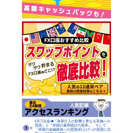
8月7日(金)■『為替介入の影響と更なる実施への
思惑』と『米国の雇用統計の発表』、そして
『米国の金融政策への思惑(利上げへの思惑に注