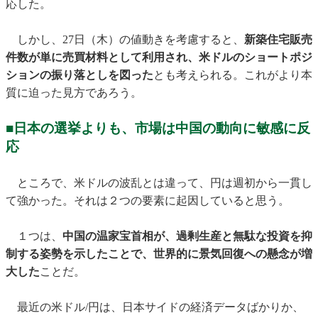
応した。
しかし、27日（木）の値動きを考慮すると、
新築住宅販売
件数が単に売買材料として利用され、米ドルのショートポジ
ションの振り落としを図った
とも考えられる。これがより本
質に迫った見方であろう。
■日本の選挙よりも、市場は中国の動向に敏感に反
応
ところで、米ドルの波乱とは違って、円は週初から一貫し
て強かった。それは２つの要素に起因していると思う。
１つは、
中国の温家宝首相が、過剰生産と無駄な投資を抑
制する姿勢を示したことで、世界的に景気回復への懸念が増
大した
ことだ。
最近の米ドル/円は、日本サイドの経済データばかりか、