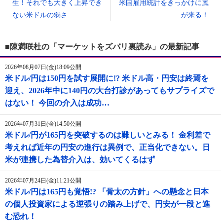
生！それでも大きく上昇でき
米国雇用統計をきっかけに嵐
ない米ドルの弱さ
が来る！
■陳満咲杜の「マーケットをズバリ裏読み」の最新記事
2026年08月07日(金)18:09公開
米ドル/円は150円を試す展開に!? 米ドル高・円安は終焉を
迎え、2026年中に140円の大台打診があってもサプライズで
はない！ 今回の介入は成功…
2026年07月31日(金)14:50公開
米ドル/円が165円を突破するのは難しいとみる！ 金利差で
考えれば近年の円安の進行は異例で、正当化できない。日
米が連携した為替介入は、効いてくるはず
2026年07月24日(金)11:21公開
米ドル/円は165円も覚悟!? 「骨太の方針」への懸念と日本
の個人投資家による逆張りの踏み上げで、円安が一段と進
む恐れ！