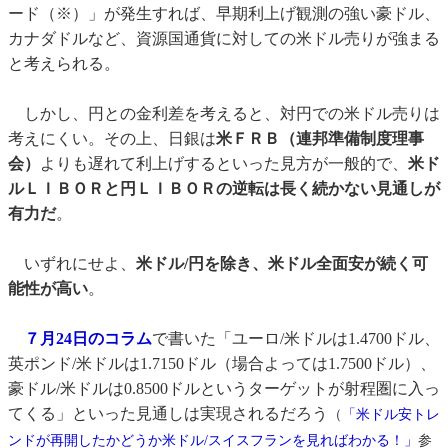
ード（※）」が発生すれば、早期利上げ観測の強い豪ドル、
カナダドルなど、資源国通貨に対しての米ドル売りが強まる
と考えられる。
しかし、円との金利差を考えると、対円での米ドル売りは
考えにくい。その上、日銀は
米ＦＲＢ（連邦準備制度理事
会）
よりも遅れて利上げするといった見方が一般的で、
米ド
ルＬＩＢＯＲと円ＬＩＢＯＲの逆転は長く続かない見通しが
有力だ
。
いずれにせよ、
米ドル/円を除き、米ドル全面安が続く可
能性が高い
。
７月24日のコラム
で書いた「ユーロ/米ドルは1.4700ドル、
英ポンド/米ドルは1.7150ドル（場合よっては1.7500ドル）、
豪ドル/米ドルは0.8500ドルというターゲットが射程圏に入っ
てくる」といった見通しは実現されるだろう
（
「米ドル安トレ
ンドが再開したかどうか米ドル/スイスフランを見ればわかる！」
参