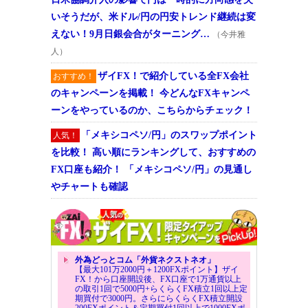
いそうだが、米ドル/円の円安トレンド継続は変
えない！9月日銀会合がターニング…
（今井雅
人）
ザイFX！で紹介している全FX会社
おすすめ！
のキャンペーンを掲載！ 今どんなFXキャンペ
ーンをやっているのか、こちらからチェック！
「メキシコペソ/円」のスワップポイント
人気！
を比較！ 高い順にランキングして、おすすめの
FX口座も紹介！ 「メキシコペソ/円」の見通し
やチャートも確認
外為どっとコム「外貨ネクストネオ」
【最大101万2000円＋1200FXポイント】ザイ
FX！から口座開設後、FX口座で1万通貨以上
の取引1回で5000円+らくらくFX積立1回以上定
期買付で3000円。さらにらくらくFX積立開設
200FXポイント＆定期買付1回以上で1000FXポ