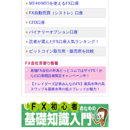
MT4やMT5を使えるFX口座
FX自動売買（シストレ）口座
CFD口座
バイナリーオプション口座
読者が選んだFX口座人気ランキング！
ビットコイン取引所・販売所を比較
老舗FX会社の外為どっとコムではザイFX！か
らの口座開設者限定キャンペーン中！
【トレイダーズ証券みんなのFX】最高水準の高
スワップ＆最狭水準の低スプレッドが魅力！