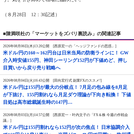
（８月28日 12：30記述）
■陳満咲杜の「マーケットをズバリ裏読み」の関連記事
2026年08月06日(木)13:20公開 [西原宏一の「ヘッジファンドの思惑」]
米ドル/円の160～162円台は日米当局の防衛ラインに！ GW
介入時安値155円、神田シーリング152円が下値めど、押し
目買いから戻り売り戦略へ
2026年08月04日(火)16:43公開 [田向宏行式 副業FXのススメ!]
米ドル/円は155円が最大の分岐点！ 7月足の包み線を8月足
が下抜け、155円割れなら月足ダウ理論が下向き転換！ 下値
目処は高市総裁誕生時の147円…
2026年08月03日(月)14:57公開 [西原宏一・叶内文子の「FX＆株 今週の作戦会
議」]
米ドル/円は155円割れなら152円が次の焦点！ 日米協調介入