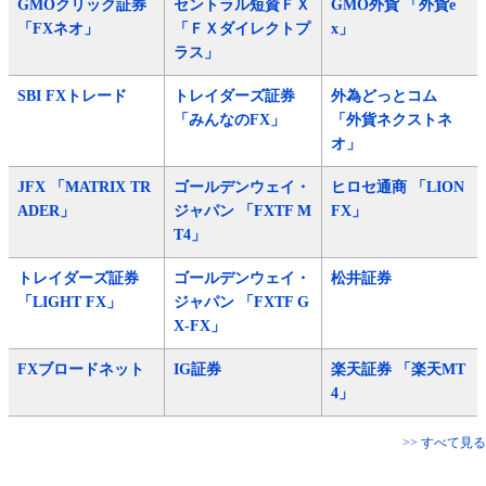
GMOクリック証券
セントラル短資ＦＸ
GMO外貨 「外貨e
「FXネオ」
「ＦＸダイレクトプ
x」
ラス」
SBI FXトレード
トレイダーズ証券
外為どっとコム
「みんなのFX」
「外貨ネクストネ
オ」
JFX 「MATRIX TR
ゴールデンウェイ・
ヒロセ通商 「LION
ADER」
ジャパン 「FXTF M
FX」
T4」
トレイダーズ証券
ゴールデンウェイ・
松井証券
「LIGHT FX」
ジャパン 「FXTF G
X-FX」
FXブロードネット
IG証券
楽天証券 「楽天MT
4」
>> すべて見る