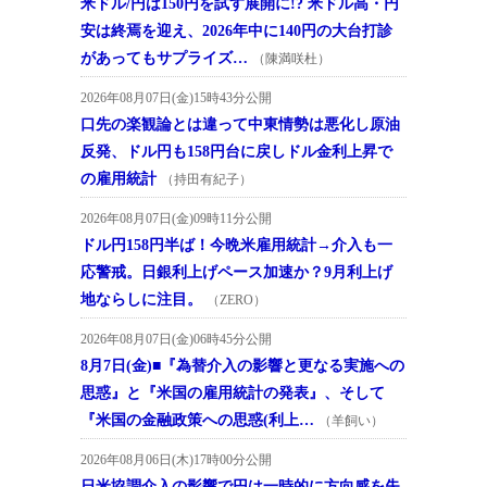
米ドル/円は150円を試す展開に!? 米ドル高・円
安は終焉を迎え、2026年中に140円の大台打診
があってもサプライズ…
（陳満咲杜）
2026年08月07日(金)15時43分公開
口先の楽観論とは違って中東情勢は悪化し原油
反発、ドル円も158円台に戻しドル金利上昇で
の雇用統計
（持田有紀子）
2026年08月07日(金)09時11分公開
ドル円158円半ば！今晩米雇用統計→介入も一
応警戒。日銀利上げペース加速か？9月利上げ
地ならしに注目。
（ZERO）
2026年08月07日(金)06時45分公開
8月7日(金)■『為替介入の影響と更なる実施への
思惑』と『米国の雇用統計の発表』、そして
『米国の金融政策への思惑(利上…
（羊飼い）
2026年08月06日(木)17時00分公開
日米協調介入の影響で円は一時的に方向感を失