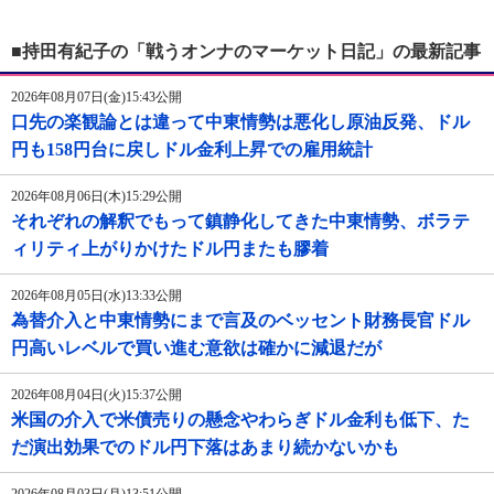
■持田有紀子の「戦うオンナのマーケット日記」の最新記事
2026年08月07日(金)15:43公開
口先の楽観論とは違って中東情勢は悪化し原油反発、ドル
円も158円台に戻しドル金利上昇での雇用統計
2026年08月06日(木)15:29公開
それぞれの解釈でもって鎮静化してきた中東情勢、ボラテ
ィリティ上がりかけたドル円またも膠着
2026年08月05日(水)13:33公開
為替介入と中東情勢にまで言及のベッセント財務長官ドル
円高いレベルで買い進む意欲は確かに減退だが
2026年08月04日(火)15:37公開
米国の介入で米債売りの懸念やわらぎドル金利も低下、た
だ演出効果でのドル円下落はあまり続かないかも