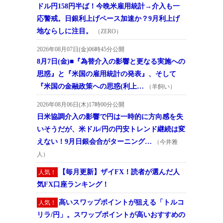
ドル円158円半ば！今晩米雇用統計→介入も一
応警戒。日銀利上げペース加速か？9月利上げ
地ならしに注目。
（ZERO）
2026年08月07日(金)06時45分公開
8月7日(金)■『為替介入の影響と更なる実施への
思惑』と『米国の雇用統計の発表』、そして
『米国の金融政策への思惑(利上…
（羊飼い）
2026年08月06日(木)17時00分公開
日米協調介入の影響で円は一時的に方向感を失
いそうだが、米ドル/円の円安トレンド継続は変
えない！9月日銀会合がターニング…
（今井雅
人）
【毎月更新】ザイFX！読者が選んだ人
人気！
気FX口座ランキング！
高いスワップポイントが狙える「トルコ
人気！
リラ/円」。スワップポイントが高いおすすめの