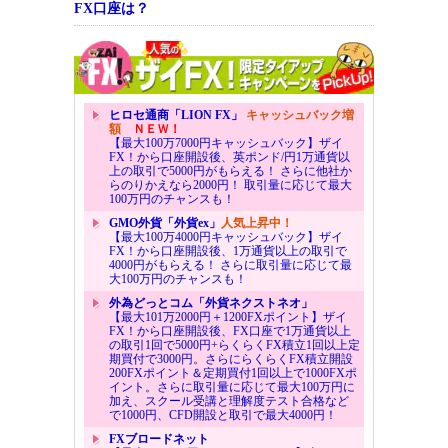
FX口座は？
ヒロセ通商「LION FX」
キャッシュバック増
額
ＮＥＷ！
【最大100万7000円キャッシュバック】ザイ
FX！から口座開設後、英ポンド/円1万通貨以
上の取引で5000円がもらえる！ さらに他社か
らのりかえなら2000円！ 取引量に応じて最大
100万円のチャンスも！
GMO外貨「外貨ex」
人気上昇中！
【最大100万4000円キャッシュバック】ザイ
FX！から口座開設後、1万通貨以上の取引で
4000円がもらえる！ さらに取引量に応じて最
大100万円のチャンスも！
外為どっとコム「外貨ネクストネオ」
【最大101万2000円＋1200FXポイント】ザイ
FX！から口座開設後、FX口座で1万通貨以上
の取引1回で5000円+らくらくFX積立1回以上定
期買付で3000円。さらにらくらくFX積立開設
200FXポイント＆定期買付1回以上で1000FXポ
イント。さらに取引量に応じて最大100万円に
加え、スクール受講と理解度テスト合格など
で1000円、CFD開設と取引で最大4000円！
FXブロードネット