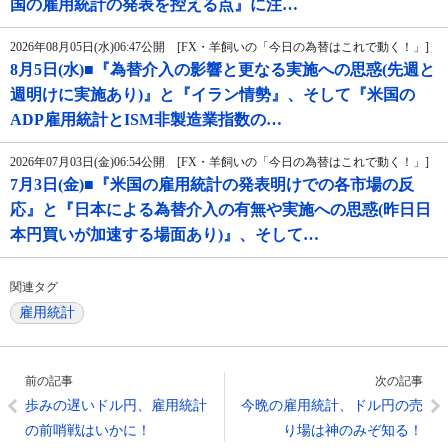
国の雇用統計の発表を控える点』に注…
2026年08月05日(水)06:47公開 [FX・羊飼いの「今日の為替はこれで動く！」]
8月5日(水)■『為替介入の影響と更なる実施への思惑(先週と
週明けに実施あり)』と『イラン情勢』、そして『米国の
ADP雇用統計とISM非製造業指数の…
2026年07月03日(金)06:54公開 [FX・羊飼いの「今日の為替はこれで動く！」]
7月3日(金)■『米国の雇用統計の発表明けでの各市場の反
応』と『日本による為替介入の有無や実施への思惑(昨日日
本円買いが加速する場面あり)』、そして…
関連タグ
雇用統計
前の記事
次の記事
歩みの遅いドル円、雇用統計
今晩の雇用統計、ドル円の売
の前哨戦はいかに！
り場は神のみぞ知る！