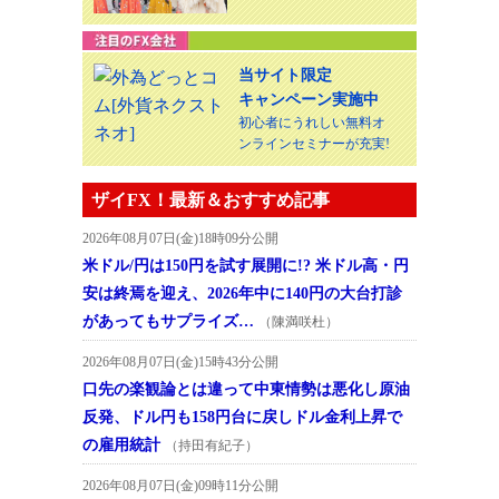
当サイト限定
キャンペーン実施中
初心者にうれしい無料オ
ンラインセミナーが充実!
ザイFX！最新＆おすすめ記事
2026年08月07日(金)18時09分公開
米ドル/円は150円を試す展開に!? 米ドル高・円
安は終焉を迎え、2026年中に140円の大台打診
があってもサプライズ…
（陳満咲杜）
2026年08月07日(金)15時43分公開
口先の楽観論とは違って中東情勢は悪化し原油
反発、ドル円も158円台に戻しドル金利上昇で
の雇用統計
（持田有紀子）
2026年08月07日(金)09時11分公開