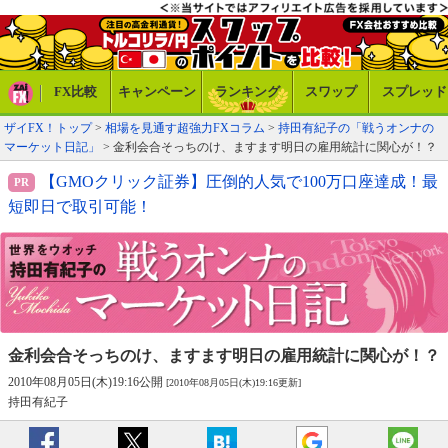
FX比較
キャンペーン
ランキング
スワップ
スプレッド
ザイFX！トップ
>
相場を見通す超強力FXコラム
>
持田有紀子の「戦うオンナの
マーケット日記」
> 金利会合そっちのけ、ますます明日の雇用統計に関心が！？
【GMOクリック証券】圧倒的人気で100万口座達成！最
短即日で取引可能！
金利会合そっちのけ、
ますます明日の雇用統計に関心が！？
2010年08月05日(木)19:16公開
[2010年08月05日(木)19:16更新]
持田有紀子