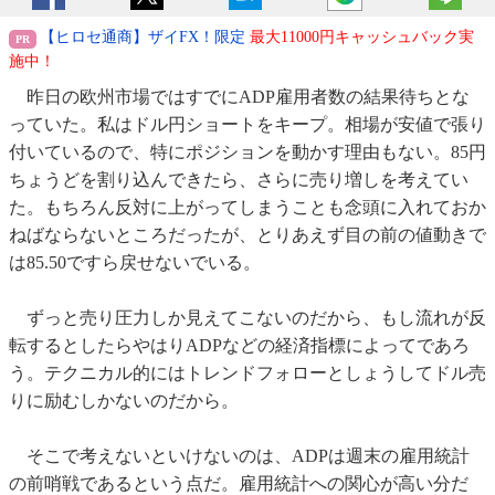
【ヒロセ通商】ザイFX！限定
最大11000円キャッシュバック実
施中！
昨日の欧州市場ではすでにADP雇用者数の結果待ちとな
っていた。私はドル円ショートをキープ。相場が安値で張り
付いているので、特にポジションを動かす理由もない。85円
ちょうどを割り込んできたら、さらに売り増しを考えてい
た。もちろん反対に上がってしまうことも念頭に入れておか
ねばならないところだったが、とりあえず目の前の値動きで
は85.50ですら戻せないでいる。
ずっと売り圧力しか見えてこないのだから、もし流れが反
転するとしたらやはりADPなどの経済指標によってであろ
う。テクニカル的にはトレンドフォローとしょうしてドル売
りに励むしかないのだから。
そこで考えないといけないのは、ADPは週末の雇用統計
の前哨戦であるという点だ。雇用統計への関心が高い分だ