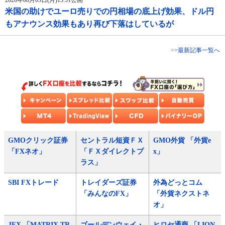
2026年08月03日(月)13:51公開
米国の助けでユーロ売りでの円相場の底上げ効果、ドル円
もアナウンス効果もあり再び下落はしているが
>>最新記事一覧へ
GMOクリック証券
セントラル短資ＦＸ
GMO外貨 「外貨e
「FXネオ」
「ＦＸダイレクトプ
x」
ラス」
SBI FXトレード
トレイダーズ証券
外為どっとコム
「みんなのFX」
「外貨ネクストネ
オ」
JFX 「MATRIX TR
ゴールデンウェイ・
ヒロセ通商 「LION