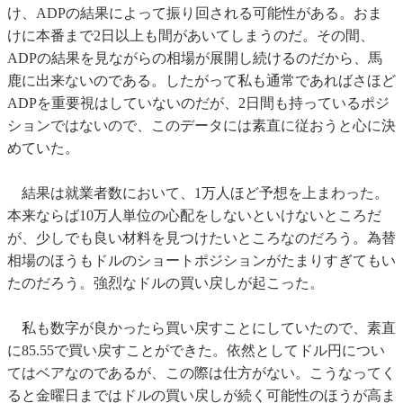
け、ADPの結果によって振り回される可能性がある。おま
けに本番まで2日以上も間があいてしまうのだ。その間、
ADPの結果を見ながらの相場が展開し続けるのだから、馬
鹿に出来ないのである。したがって私も通常であればさほど
ADPを重要視はしていないのだが、2日間も持っているポジ
ションではないので、このデータには素直に従おうと心に決
めていた。
結果は就業者数において、1万人ほど予想を上まわった。
本来ならば10万人単位の心配をしないといけないところだ
が、少しでも良い材料を見つけたいところなのだろう。為替
相場のほうもドルのショートポジションがたまりすぎてもい
たのだろう。強烈なドルの買い戻しが起こった。
私も数字が良かったら買い戻すことにしていたので、素直
に85.55で買い戻すことができた。依然としてドル円につい
てはベアなのであるが、この際は仕方がない。こうなってく
ると金曜日まではドルの買い戻しが続く可能性のほうが高ま