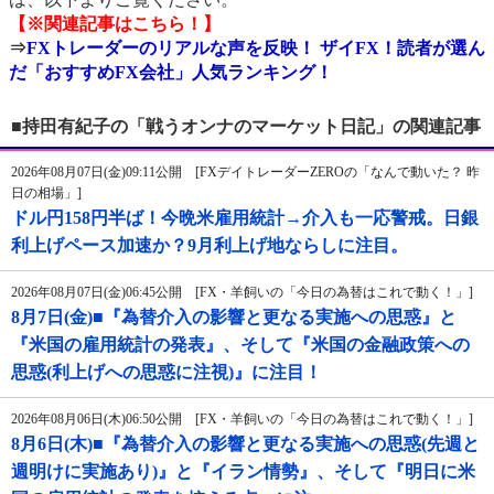
【※関連記事はこちら！】
⇒
FXトレーダーのリアルな声を反映！ ザイFX！読者が選ん
だ「おすすめFX会社」人気ランキング！
■持田有紀子の「戦うオンナのマーケット日記」の関連記事
2026年08月07日(金)09:11公開 [FXデイトレーダーZEROの「なんで動いた？ 昨
日の相場」]
ドル円158円半ば！今晩米雇用統計→介入も一応警戒。日銀
利上げペース加速か？9月利上げ地ならしに注目。
2026年08月07日(金)06:45公開 [FX・羊飼いの「今日の為替はこれで動く！」]
8月7日(金)■『為替介入の影響と更なる実施への思惑』と
『米国の雇用統計の発表』、そして『米国の金融政策への
思惑(利上げへの思惑に注視)』に注目！
2026年08月06日(木)06:50公開 [FX・羊飼いの「今日の為替はこれで動く！」]
8月6日(木)■『為替介入の影響と更なる実施への思惑(先週と
週明けに実施あり)』と『イラン情勢』、そして『明日に米