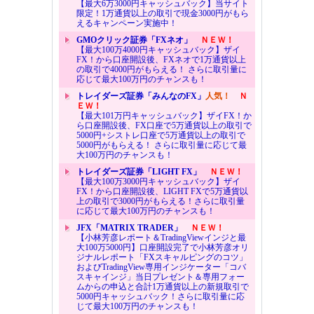
【最大6万3000円キャッシュバック】当サイト
限定！1万通貨以上の取引で現金3000円がもら
えるキャンペーン実施中！
GMOクリック証券「FXネオ」
ＮＥＷ！
【最大100万4000円キャッシュバック】ザイ
FX！から口座開設後、FXネオで1万通貨以上
の取引で4000円がもらえる！ さらに取引量に
応じて最大100万円のチャンスも！
トレイダーズ証券「みんなのFX」
人気！
Ｎ
ＥＷ！
【最大101万円キャッシュバック】ザイFX！か
ら口座開設後、FX口座で5万通貨以上の取引で
5000円+シストレ口座で5万通貨以上の取引で
5000円がもらえる！ さらに取引量に応じて最
大100万円のチャンスも！
トレイダーズ証券「LIGHT FX」
ＮＥＷ！
【最大100万3000円キャッシュバック】ザイ
FX！から口座開設後、LIGHT FXで5万通貨以
上の取引で3000円がもらえる！さらに取引量
に応じて最大100万円のチャンスも！
JFX「MATRIX TRADER」
ＮＥＷ！
【小林芳彦レポート＆TradingViewインジと最
大100万5000円】口座開設完了で小林芳彦オリ
ジナルレポート「FXスキャルピングのコツ」
およびTradingView専用インジケーター「コバ
スキャインジ」当日プレゼント＆専用フォー
ムからの申込と合計1万通貨以上の新規取引で
5000円キャッシュバック！さらに取引量に応
じて最大100万円のチャンスも！