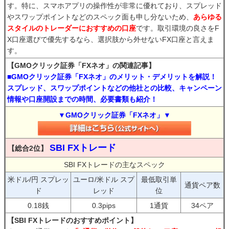
す。特に、スマホアプリの操作性が非常に優れており、スプレッド
やスワップポイントなどのスペック面も申し分ないため、
あらゆる
スタイルのトレーダーにおすすめの口座
です。取引環境の良さをF
X口座選びで優先するなら、選択肢から外せないFX口座と言えま
す。
【GMOクリック証券「FXネオ」の関連記事】
■GMOクリック証券「FXネオ」のメリット・デメリットを解説！
スプレッド、スワップポイントなどの他社との比較、キャンペーン
情報や口座開設までの時間、必要書類も紹介！
▼GMOクリック証券「FXネオ」▼
SBI FXトレード
【総合2位】
SBI FXトレードの主なスペック
米ドル/円 スプレッ
ユーロ/米ドル スプ
最低取引単
通貨ペア数
ド
レッド
位
0.18銭
0.3pips
1通貨
34ペア
【SBI FXトレードのおすすめポイント】