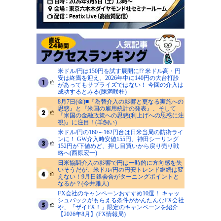
米ドル/円は150円を試す展開に!? 米ドル高・円
安は終焉を迎え、2026年中に140円の大台打診
があってもサプライズではない！ 今回の介入は
成功するとみる(陳満咲杜)
8月7日(金)■『為替介入の影響と更なる実施への
思惑』と『米国の雇用統計の発表』、そして
『米国の金融政策への思惑(利上げへの思惑に注
視)』に注目！(羊飼い)
米ドル/円の160～162円台は日米当局の防衛ライ
ンに！ GW介入時安値155円、神田シーリング
152円が下値めど、押し目買いから戻り売り戦
略へ(西原宏一)
日米協調介入の影響で円は一時的に方向感を失
いそうだが、米ドル/円の円安トレンド継続は変
えない！9月日銀会合がターニングポイントと
なるか？(今井雅人)
FX会社のキャンペーンおすすめ10選！ キャッ
シュバックがもらえる条件がかんたんなFX会社
や、「ザイFX！」限定のキャンペーンを紹介
【2026年8月】(FX情報局)