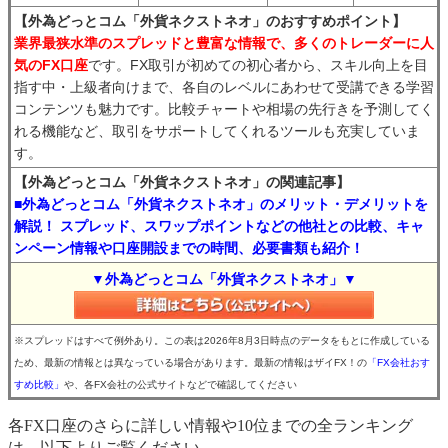
【外為どっとコム「外貨ネクストネオ」のおすすめポイント】
業界最狭水準のスプレッドと豊富な情報で、多くのトレーダーに人
気のFX口座
です。FX取引が初めての初心者から、スキル向上を目
指す中・上級者向けまで、各自のレベルにあわせて受講できる学習
コンテンツも魅力です。比較チャートや相場の先行きを予測してく
れる機能など、取引をサポートしてくれるツールも充実していま
す。
【外為どっとコム「外貨ネクストネオ」の関連記事】
■外為どっとコム「外貨ネクストネオ」のメリット・デメリットを
解説！ スプレッド、スワップポイントなどの他社との比較、キャ
ンペーン情報や口座開設までの時間、必要書類も紹介！
▼外為どっとコム「外貨ネクストネオ」▼
※スプレッドはすべて例外あり。この表は2026年8月3日時点のデータをもとに作成している
ため、最新の情報とは異なっている場合があります。最新の情報はザイFX！の
「FX会社おす
すめ比較」
や、各FX会社の公式サイトなどで確認してください
各FX口座のさらに詳しい情報や10位までの全ランキング
は、以下よりご覧ください。