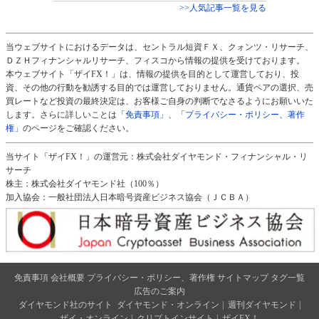
>>人気記事一覧を見る
当ウェブサイトにおけるデータは、セントラル短資ＦＸ、クォンツ・リサーチ、
ＤＺＨフィナンシャルリサーチ、フィスコから情報の提供を受けております。
本ウェブサイト「ザイFX！」は、情報の提供を目的として運営しており、投
資、その他の行動を勧誘する目的では運営しておりません。通貨ペアの選択、売
買レートなど投資の最終決定は、お客様ご自身の判断でなさるようにお願いいた
します。さらに詳しいことは
「免責事項」
、
「プライバシー・ポリシー、著作
権」
のページをご確認ください。
当サイト「ザイFX！」の運営元：株式会社ダイヤモンド・フィナンシャル・リ
サーチ
株主：株式会社ダイヤモンド社（100％）
加入協会：一般社団法人日本暗号資産ビジネス協会（ＪＣＢＡ）
免責事項
会社概要
プライバシー・ポリシー、著作権
サイトマップ
タグ一覧
広告のご案内
ダイヤモンド社のサイト
ダイヤモンド・オンライン
|
週刊ダイヤモンド
|
ザイ・オンライン
|
クリプトインサイト
|
ザイFX！