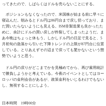
ってきたので、しばらくはドルを売らないことにする。
ポジションもなくなったので、米国株が始まる前に早々に
寝込んだ。朝みるとドル円は86円台まで戻し切っており、ま
だ買いたらないようにも見える。ISM非製造業も良かったた
めに、余計にドルの買い戻しが炸裂してしまったようだ。ま
あ今晩はちょっと休もう。しかしドル円の日足で見ると、5
月初旬の急落から引いた下降トレンドの上限が87円台に位置
している。とりあえずその辺まで戻っても驚かないという態
勢でいようと思う。
ドル円の戻りがどこまでかを見極めてから、再び雇用統計
で勝負しようかと考えている。今夜のイベントとしてはヨー
ロッパの金利会合があるが、政策金利をいじるわけでもない
し、無視することにしよう。
日本時間 19時00分