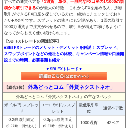
すべての通貨ペアを
「1通貨」単位、一般的なFX口座の1/1000の規
模から取引できる
のが最大の特徴！ これからFXを始める人、少額
取引ができるFX口座を探している方は、絶対にチェックしておき
たいFX会社です。スプレッドの狭さにも定評があり、1回の取引で
1000万通貨まで注文が出せるので、取引量が増えて稼げるように
なってからも長く使い続けられます。
【SBI FXトレードの関連記事】
■SBI FXトレードのメリット・デメリットを解説！ スプレッド、
スワップポイントなどの他社との比較、キャンペーン情報や口座開
設までの時間、必要書類も紹介！
▼SBI FXトレード▼
外為どっとコム「外貨ネクストネオ」
【総合3位】
外為どっとコム「外貨ネクストネオ」の主なスペック
米ドル/円 スプレッ
ユーロ/米ドル スプ
最低取引単
通貨ペア数
ド
レッド
位
0.2銭原則固定
0.3pips原則固定
1000通貨
42ペア
(9-27時・例外あり)
(9-27時・例外あり)