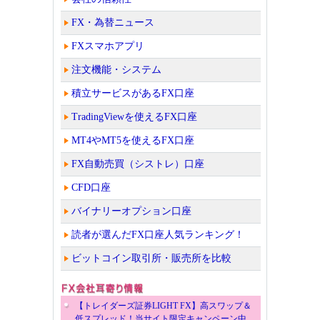
FX・為替ニュース
FXスマホアプリ
注文機能・システム
積立サービスがあるFX口座
TradingViewを使えるFX口座
MT4やMT5を使えるFX口座
FX自動売買（シストレ）口座
CFD口座
バイナリーオプション口座
読者が選んだFX口座人気ランキング！
ビットコイン取引所・販売所を比較
【トレイダーズ証券LIGHT FX】高スワップ＆
低スプレッド！当サイト限定キャンペーン中