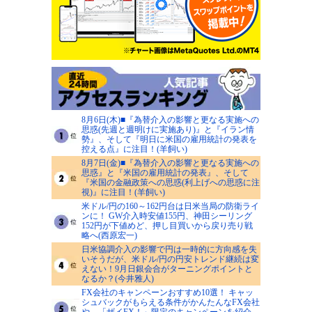
8月6日(木)■『為替介入の影響と更なる実施への
思惑(先週と週明けに実施あり)』と『イラン情
勢』、そして『明日に米国の雇用統計の発表を
控える点』に注目！(羊飼い)
8月7日(金)■『為替介入の影響と更なる実施への
思惑』と『米国の雇用統計の発表』、そして
『米国の金融政策への思惑(利上げへの思惑に注
視)』に注目！(羊飼い)
米ドル/円の160～162円台は日米当局の防衛ライ
ンに！ GW介入時安値155円、神田シーリング
152円が下値めど、押し目買いから戻り売り戦
略へ(西原宏一)
日米協調介入の影響で円は一時的に方向感を失
いそうだが、米ドル/円の円安トレンド継続は変
えない！9月日銀会合がターニングポイントと
なるか？(今井雅人)
FX会社のキャンペーンおすすめ10選！ キャッ
シュバックがもらえる条件がかんたんなFX会社