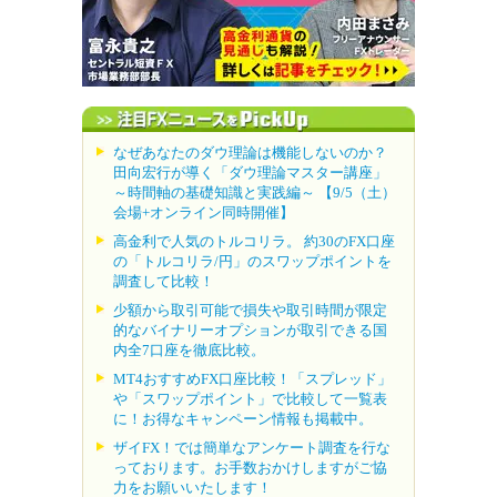
なぜあなたのダウ理論は機能しないのか？
田向宏行が導く「ダウ理論マスター講座」
～時間軸の基礎知識と実践編～ 【9/5（土）
会場+オンライン同時開催】
高金利で人気のトルコリラ。 約30のFX口座
の「トルコリラ/円」のスワップポイントを
調査して比較！
少額から取引可能で損失や取引時間が限定
的なバイナリーオプションが取引できる国
内全7口座を徹底比較。
MT4おすすめFX口座比較！「スプレッド」
や「スワップポイント」で比較して一覧表
に！お得なキャンペーン情報も掲載中。
ザイFX！では簡単なアンケート調査を行な
っております。お手数おかけしますがご協
力をお願いいたします！