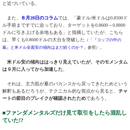
と近づいている。
また、
８月28日のコラム
では、「豪ドル/米ドルは0.8500ド
ル手前まですでに迫っており、ターゲットを0.8600～0.8800
ドルに引き上げる余地もある」と指摘していたが、こちら
は、早くも0.8600ドルの大台を突破した
（
「『コップの中の
。
嵐』と米ドル全面安の傾向はまだ続くのか？」
参照）
米ドル安の傾向ははっきり見えていたが、そのモメンタム
は９月に入ってから加速した
。
それは、主力筋が夏のバカンスから戻ってきたためという
解釈もあるだろうが、テクニカル的な視点から見ると、
チャ
ートの節目のブレイクが確認されたため
であろう。
■ファンダメンタルズだけ見て取引をしたら混乱し
ていた!?