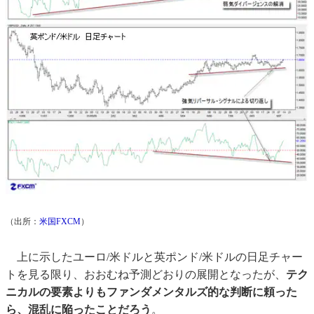
（出所：
米国FXCM
）
上に示したユーロ/米ドルと英ポンド/米ドルの日足チャー
トを見る限り、おおむね予測どおりの展開となったが、
テク
ニカルの要素よりもファンダメンタルズ的な判断に頼った
ら、混乱に陥ったことだろう
。