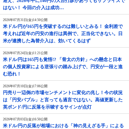
迎え、2026年中に140円の大台打診があってもサプライズで
はない！ 今回の介入は成功…
2026年07月31日(金)14:50公開
米ドル/円が165円を突破するのは難しいとみる！ 金利差で
考えれば近年の円安の進行は異例で、正当化できない。日
米が連携した為替介入は、効いてくるはず
2026年07月24日(金)11:21公開
米ドル/円は165円も覚悟!? 「骨太の方針」への懸念と日本
の個人投資家による逆張りの踏み上げで、円安が一段と進
む恐れ！
2026年07月10日(金)17:06公開
円売り一辺倒の市場センチメントに変化の兆し！今の状況
は「円安バブル」と言っても過言ではない。高値更新した
英ポンド/円に反落を示唆するサインが点灯
2026年07月03日(金)16:50公開
米ドル/円の反落が相場における「神の見えざる手」による