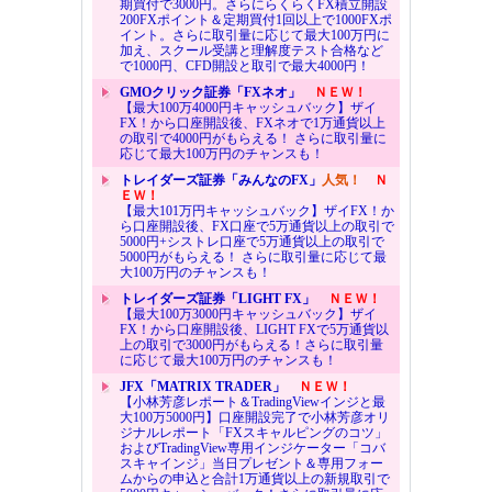
期買付で3000円。さらにらくらくFX積立開設
200FXポイント＆定期買付1回以上で1000FXポ
イント。さらに取引量に応じて最大100万円に
加え、スクール受講と理解度テスト合格など
で1000円、CFD開設と取引で最大4000円！
GMOクリック証券「FXネオ」
ＮＥＷ！
【最大100万4000円キャッシュバック】ザイ
FX！から口座開設後、FXネオで1万通貨以上
の取引で4000円がもらえる！ さらに取引量に
応じて最大100万円のチャンスも！
トレイダーズ証券「みんなのFX」
人気！
Ｎ
ＥＷ！
【最大101万円キャッシュバック】ザイFX！か
ら口座開設後、FX口座で5万通貨以上の取引で
5000円+シストレ口座で5万通貨以上の取引で
5000円がもらえる！ さらに取引量に応じて最
大100万円のチャンスも！
トレイダーズ証券「LIGHT FX」
ＮＥＷ！
【最大100万3000円キャッシュバック】ザイ
FX！から口座開設後、LIGHT FXで5万通貨以
上の取引で3000円がもらえる！さらに取引量
に応じて最大100万円のチャンスも！
JFX「MATRIX TRADER」
ＮＥＷ！
【小林芳彦レポート＆TradingViewインジと最
大100万5000円】口座開設完了で小林芳彦オリ
ジナルレポート「FXスキャルピングのコツ」
およびTradingView専用インジケーター「コバ
スキャインジ」当日プレゼント＆専用フォー
ムからの申込と合計1万通貨以上の新規取引で