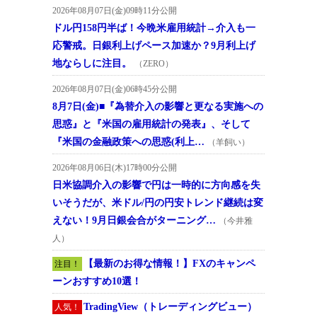
2026年08月07日(金)09時11分公開
ドル円158円半ば！今晩米雇用統計→介入も一
応警戒。日銀利上げペース加速か？9月利上げ
地ならしに注目。
（ZERO）
2026年08月07日(金)06時45分公開
8月7日(金)■『為替介入の影響と更なる実施への
思惑』と『米国の雇用統計の発表』、そして
『米国の金融政策への思惑(利上…
（羊飼い）
2026年08月06日(木)17時00分公開
日米協調介入の影響で円は一時的に方向感を失
いそうだが、米ドル/円の円安トレンド継続は変
えない！9月日銀会合がターニング…
（今井雅
人）
【最新のお得な情報！】FXのキャンペ
注目！
ーンおすすめ10選！
TradingView（トレーディングビュー）
人気！