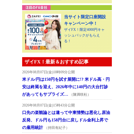
当サイト限定口座開設
キャンペーン中！
ザイFX！限定4000円キャ
ッシュバックがもらえ
る！
ザイFX！最新＆おすすめ記事
2026年08月07日(金)18時09分公開
米ドル/円は150円を試す展開に!? 米ドル高・円
安は終焉を迎え、2026年中に140円の大台打診
があってもサプライズ…
（陳満咲杜）
2026年08月07日(金)15時43分公開
口先の楽観論とは違って中東情勢は悪化し原油
反発、ドル円も158円台に戻しドル金利上昇で
の雇用統計
（持田有紀子）