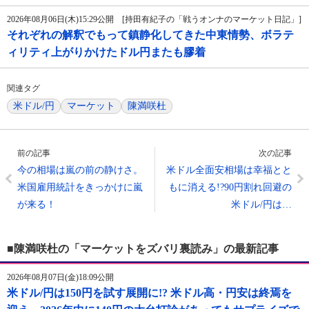
2026年08月06日(木)15:29公開 [持田有紀子の「戦うオンナのマーケット日記」]
それぞれの解釈でもって鎮静化してきた中東情勢、ボラテ
ィリティ上がりかけたドル円またも膠着
関連タグ
米ドル/円
マーケット
陳満咲杜
前の記事
次の記事
今の相場は嵐の前の静けさ。
米ドル全面安相場は幸福とと
米国雇用統計をきっかけに嵐
もに消える!?90円割れ回避の
が来る！
米ドル/円は…
■陳満咲杜の「マーケットをズバリ裏読み」の最新記事
2026年08月07日(金)18:09公開
米ドル/円は150円を試す展開に!? 米ドル高・円安は終焉を