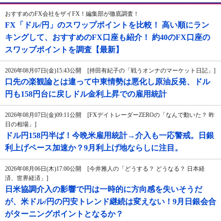
おすすめのFX会社をザイFX！編集部が徹底調査！
FX「ドル/円」のスワップポイントを比較！ 高い順にラン
キングして、おすすめのFX口座も紹介！ 約40のFX口座の
スワップポイントを調査【最新】
2026年08月07日(金)15:43公開 [持田有紀子の「戦うオンナのマーケット日記」]
口先の楽観論とは違って中東情勢は悪化し原油反発、ドル
円も158円台に戻しドル金利上昇での雇用統計
2026年08月07日(金)09:11公開 [FXデイトレーダーZEROの「なんで動いた？ 昨
日の相場」]
ドル円158円半ば！今晩米雇用統計→介入も一応警戒。日銀
利上げペース加速か？9月利上げ地ならしに注目。
2026年08月06日(木)17:00公開 [今井雅人の「どうする？ どうなる？ 日本経
済、世界経済」]
日米協調介入の影響で円は一時的に方向感を失いそうだ
が、米ドル/円の円安トレンド継続は変えない！9月日銀会合
がターニングポイントとなるか？