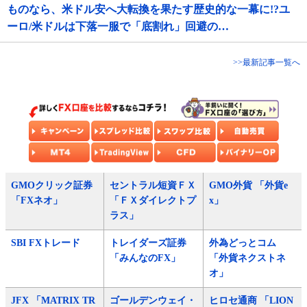
ものなら、米ドル安へ大転換を果たす歴史的な一幕に!?ユ
ーロ/米ドルは下落一服で「底割れ」回避の…
>>最新記事一覧へ
GMOクリック証券
セントラル短資ＦＸ
GMO外貨 「外貨e
「FXネオ」
「ＦＸダイレクトプ
x」
ラス」
SBI FXトレード
トレイダーズ証券
外為どっとコム
「みんなのFX」
「外貨ネクストネ
オ」
JFX 「MATRIX TR
ゴールデンウェイ・
ヒロセ通商 「LION