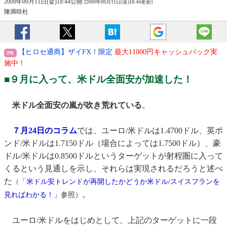
2009年09月11日(金)18:44公開
[2009年09月11日(金)18:44更新]
陳満咲杜
【ヒロセ通商】ザイFX！限定
最大11000円キャッシュバック実
施中！
■９月に入って、米ドル全面安が加速した！
米ドル全面安の嵐が吹き荒れている
。
７月24日のコラム
では、ユーロ/米ドルは1.4700ドル、英ポ
ンド/米ドルは1.7150ドル（場合によっては1.7500ドル）、豪
ドル/米ドルは0.8500ドルというターゲットが射程圏に入って
くるという見通しを示し、それらは実現されるだろうと述べ
た
（
「米ドル安トレンドが再開したかどうか米ドル/スイスフランを
。
見ればわかる！」
参照）
ユーロ/米ドルをはじめとして、上記のターゲットに一段