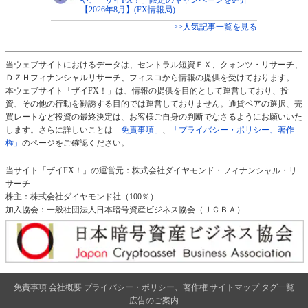
や、「ザイFX！」限定のキャンペーンを紹介
【2026年8月】(FX情報局)
>>人気記事一覧を見る
当ウェブサイトにおけるデータは、セントラル短資ＦＸ、クォンツ・リサーチ、
ＤＺＨフィナンシャルリサーチ、フィスコから情報の提供を受けております。
本ウェブサイト「ザイFX！」は、情報の提供を目的として運営しており、投
資、その他の行動を勧誘する目的では運営しておりません。通貨ペアの選択、売
買レートなど投資の最終決定は、お客様ご自身の判断でなさるようにお願いいた
します。さらに詳しいことは
「免責事項」
、
「プライバシー・ポリシー、著作
権」
のページをご確認ください。
当サイト「ザイFX！」の運営元：株式会社ダイヤモンド・フィナンシャル・リ
サーチ
株主：株式会社ダイヤモンド社（100％）
加入協会：一般社団法人日本暗号資産ビジネス協会（ＪＣＢＡ）
免責事項
会社概要
プライバシー・ポリシー、著作権
サイトマップ
タグ一覧
広告のご案内