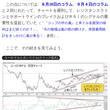
この点については、
８月28日のコラム
、
９月４日のコラム
と２回にわたって、チャートを羅列して、レジスタンスライ
ンとサポートラインのブレイクおよびＲＳＩのシグナルの重
要性を提起していた
（
「『コップの中の嵐』と米ドル全面安の傾
、
向はまだ続くのか？」
「今の相場は嵐の前の静けさ。米国雇用統
。
計をきっかけに嵐が来る！」
参照）
ここで、その続きを見てみよう。
ユーロ/ドルとポンド/ドル(クリック拡大)