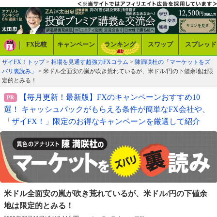
FX比較
キャンペーン
ランキング
スワップ
スプレッド
ザイFX！トップ
>
相場を見通す超強力FXコラム
>
陳満咲杜の「マーケットをズ
バリ裏読み」
> 米ドル全面安の嵐が吹き荒れているが、米ドル/円の下値余地は限
定的とみる！
【毎月更新！最新版】FXのキャンペーンおすすめ10
選！ キャッシュバックがもらえる条件が簡単なFX会社や、
「ザイFX！」限定のお得なキャンペーンを厳選して紹介
米ドル全面安の嵐が吹き荒れているが、
米ドル/円の下値余
地は限定的とみる！