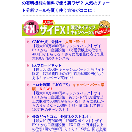
の有料機能を無料で使う裏ワザ？ 人気のチャー
ト分析ツールを賢く使う方法がココに！
GMO外貨「外貨ex」
人気上昇中！
【最大100万4000円キャッシュバック】ザイ
FX！から口座開設後、1万通貨以上の取引で
4000円がもらえる！ さらに取引量に応じて最
大100万円のチャンスも！
FXブロードネット
【最大6万3000円キャッシュバック】当サイト
限定！1万通貨以上の取引で現金3000円がもら
えるキャンペーン実施中！
ヒロセ通商「LION FX」
キャッシュバック増
額
ＮＥＷ！
【最大100万7000円キャッシュバック】ザイ
FX！から口座開設後、英ポンド/円1万通貨以
上の取引で5000円がもらえる！ さらに他社か
らのりかえなら2000円！ 取引量に応じて最大
100万円のチャンスも！
外為どっとコム「外貨ネクストネオ」
【最大101万2000円＋1200FXポイント】ザイ
FX！から口座開設後、FX口座で1万通貨以上
の取引1回で5000円+らくらくFX積立1回以上定