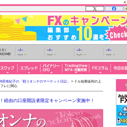
日（土）
--/--
--/--
--/--
--/--
4分55秒
--.--
--
--.--
--
--.--
--
--.--
--
持田有紀子の「戦うオンナのマーケット日記」
> ドル短期金利の上
ンフレに関心
FX！経由の口座開設者限定キャンペーン実施中！