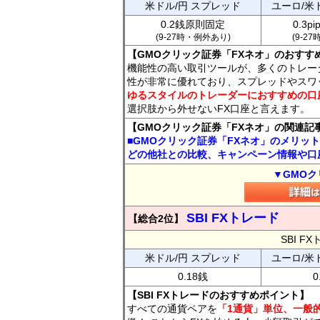
米ドル/円 スプレッド
ユーロ/米
0.2銭原則固定
0.3p
(9-27時・例外あり)
(9-2
【GMOクリック証券「FXネオ」のおすす
機能性の高い取引ツールが、多くのトレー
性が非常に優れており、スプレッドやスワ
ゆるスタイルのトレーダーにおすすめの口
選択肢から外せないFX口座と言えます。
【GMOクリック証券「FXネオ」の関連記
■GMOクリック証券「FXネオ」のメリッ
どの他社との比較、キャンペーン情報や口
▼GMOク
SBI FXトレード
【総合2位】
SBI 
米ドル/円 スプレッド
ユーロ/米
0.18銭
0
【SBI FXトレードのおすすめポイント】
すべての通貨ペアを
「1通貨」単位、一般的