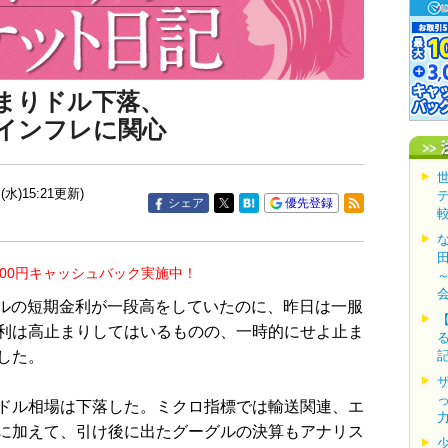
まりドル下落、
とインフレに関心
(水)15:21更新)
シェア
優先登録
000円キャッシュバック実施中！
ルの短期金利が一段高をしていたのに、昨日は一服
利は高止まりしてはいるものの、一時的にせよ止ま
した。
ドル相場は下落した。ミクロ指標では輸送関連、エ
に加えて、引け後に出たグーグルの決算もアナリス