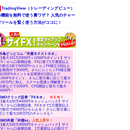
TradingView（トレーディングビュー）
料機能を無料で使う裏ワザ？ 人気のチャー
析ツールを賢く使う方法がココに！
外為どっとコム「外貨ネクストネオ」
【最大101万2000円＋1200FXポイント】ザイ
FX！から口座開設後、FX口座で1万通貨以上
の取引1回で5000円+らくらくFX積立1回以上
定期買付で3000円。さらにらくらくFX積立開
設200FXポイント＆定期買付1回以上で
1000FXポイント。さらに取引量に応じて最大
100万円に加え、スクール受講と理解度テスト
合格などで1000円、CFD開設と取引で最大
4000円！
GMOクリック証券「FXネオ」
ＮＥＷ！
【最大100万4000円キャッシュバック】ザイ
FX！から口座開設後、FXネオで1万通貨以上
の取引で4000円がもらえる！ さらに取引量に
応じて最大100万円のチャンスも！
GMO外貨「外貨ex」
人気上昇中！
【最大100万4000円キャッシュバック】ザイ
FX！から口座開設後、1万通貨以上の取引で