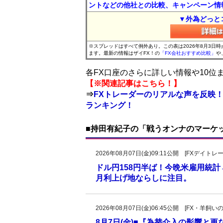
ントなどの他社との比較、キャンペーン情
▼外為どっと
※スプレッドはすべて例外あり。この表は2026年8月3日
ます。最新の情報はザイFX！の
「FX会社おすすめ比較」
や
各FX口座のさらに詳しい情報や10
【※関連記事はこちら！】
⇒
FXトレーダーのリアルな声を反映！
ランキング！
■持田有紀子の「戦うオンナのマーケ
2026年08月07日(金)09:11公開 [FXデイ
ドル円158円半ば！今晩米雇用統
月利上げ地ならしに注目。
2026年08月07日(金)06:45公開 [FX・
8月7日(金)■『為替介入の影響と