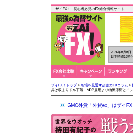
ザイFX！ - 初心者必見のFX総合情報サイト
2026年8月8
日本時間16時4
ザイFX！トップ
>
相場を見通す超強力FXコラム
>
昇は収まりドル下落、ADP雇用より物流停滞とイ
GMO外貨「外貨ex」はザイ