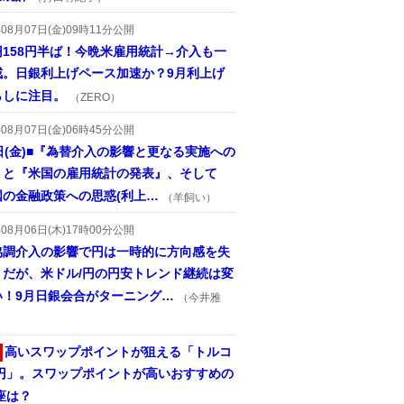
年08月07日(金)09時11分公開
円158円半ば！今晩米雇用統計→介入も一
戒。日銀利上げペース加速か？9月利上げ
らしに注目。
（ZERO）
年08月07日(金)06時45分公開
日(金)■『為替介入の影響と更なる実施への
』と『米国の雇用統計の発表』、そして
国の金融政策への思惑(利上…
（羊飼い）
年08月06日(木)17時00分公開
協調介入の影響で円は一時的に方向感を失
うだが、米ドル/円の円安トレンド継続は変
い！9月日銀会合がターニング…
（今井雅
高いスワップポイントが狙える「トルコ
/円」。スワップポイントが高いおすすめの
座は？