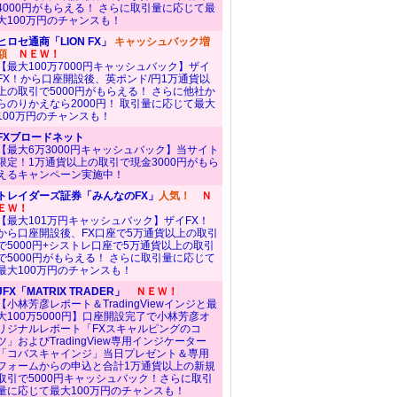
4000円がもらえる！ さらに取引量に応じて最
大100万円のチャンスも！
ヒロセ通商「LION FX」
キャッシュバック増
額
ＮＥＷ！
【最大100万7000円キャッシュバック】ザイ
FX！から口座開設後、英ポンド/円1万通貨以
上の取引で5000円がもらえる！ さらに他社か
らのりかえなら2000円！ 取引量に応じて最大
100万円のチャンスも！
FXブロードネット
【最大6万3000円キャッシュバック】当サイト
限定！1万通貨以上の取引で現金3000円がもら
えるキャンペーン実施中！
トレイダーズ証券「みんなのFX」
人気！
Ｎ
ＥＷ！
【最大101万円キャッシュバック】ザイFX！
から口座開設後、FX口座で5万通貨以上の取引
で5000円+シストレ口座で5万通貨以上の取引
で5000円がもらえる！ さらに取引量に応じて
最大100万円のチャンスも！
JFX「MATRIX TRADER」
ＮＥＷ！
【小林芳彦レポート＆TradingViewインジと最
大100万5000円】口座開設完了で小林芳彦オ
リジナルレポート「FXスキャルピングのコ
ツ」およびTradingView専用インジケーター
「コバスキャインジ」当日プレゼント＆専用
フォームからの申込と合計1万通貨以上の新規
取引で5000円キャッシュバック！さらに取引
量に応じて最大100万円のチャンスも！