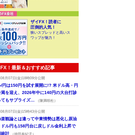
ザイFX！読者に
圧倒的人気！
狭いスプレッドと高いス
ワップが魅力！
FX！最新＆おすすめ記事
年08月07日(金)18時09分公開
/円は150円を試す展開に!? 米ドル高・円
焉を迎え、2026年中に140円の大台打診
ってもサプライズ…
（陳満咲杜）
年08月07日(金)15時43分公開
の楽観論とは違って中東情勢は悪化し原油
、ドル円も158円台に戻しドル金利上昇で
用統計
（持田有紀子）