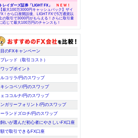
トレイダーズ証券「LIGHT FX」
ＮＥＷ！
【最大100万3000円キャッシュバック】ザイ
FX！から口座開設後、LIGHT FXで5万通貨以
上の取引で3000円がもらえる！さらに取引量
に応じて最大100万円のチャンスも！
注目のFXキャンペーン
スプレッド（取引コスト）
スワップポイント
トルコリラ/円のスワップ
メキシコペソ/円のスワップ
チェココルナ/円のスワップ
ハンガリーフォリント/円のスワップ
ポーランドズロチ/円のスワップ
羊飼いが選んだ初心者にやさしいFX口座
少額で取引できるFX口座