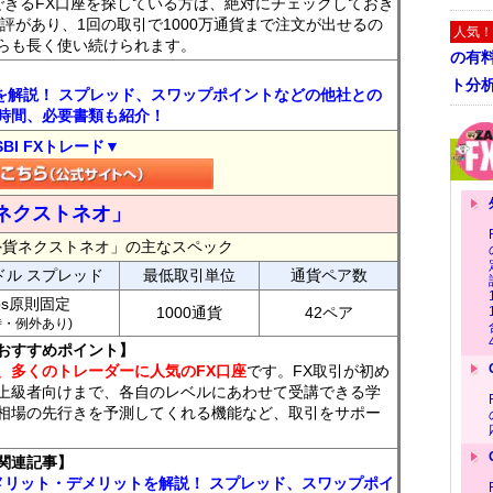
できるFX口座を探している方は、絶対にチェックしておき
評があり、1回の取引で1000万通貨まで注文が出せるの
人気！
らも長く使い続けられます。
の有
ト分
トを解説！ スプレッド、スワップポイントなどの他社との
時間、必要書類も紹介！
SBI FXトレード▼
ネクストネオ」
外貨ネクストネオ」の主なスペック
ドル スプレッド
最低取引単位
通貨ペア数
ips原則固定
1000通貨
42ペア
7時・例外あり)
おすすめポイント】
、多くのトレーダーに人気のFX口座
です。FX取引が初め
上級者向けまで、各自のレベルにあわせて受講できる学
相場の先行きを予測してくれる機能など、取引をサポー
関連記事】
メリット・デメリットを解説！ スプレッド、スワップポイ