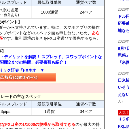
ドル スプレッド
最低取引単位
通貨ペア数
ips原則固定
2026
1000通貨
24ペア
7時・例外あり)
ドル
めポイント】
応警
ダーから支持されています。特に、スマホアプリの操作
地な
ップポイントなどのスペック面も申し分ないため、
あら
座
です。取引環境の良さをFX口座選びで優先するなら、
2026
8月7
事】
思惑
ト・デメリットを解説！ スプレッド、スワップポイントな
座開設までの時間、必要書類も紹介！
『米
リック証券「FXネオ」▼
2026
日米
いそ
えな
FXトレードの主なスペック
人）
ドル スプレッド
最低取引単位
通貨ペア数
.3pips
1通貨
34ペア
人気！
リラ
なFX口座の1/1000の規模から取引できる
のが最大の特
FX口