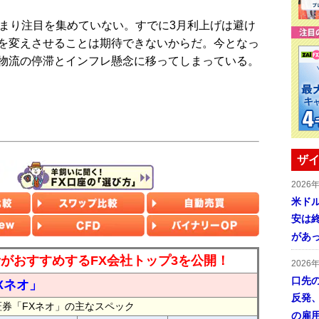
まり注目を集めていない。すでに3月利上げは避け
を変えさせることは期待できないからだ。今となっ
物流の停滞とインフレ懸念に移ってしまっている。
ザイ
2026
米ドル
安は終
があ
読者がおすすめするFX会社トップ3を公開！
2026
口先
Xネオ」
反発
証券「FXネオ」の主なスペック
の雇