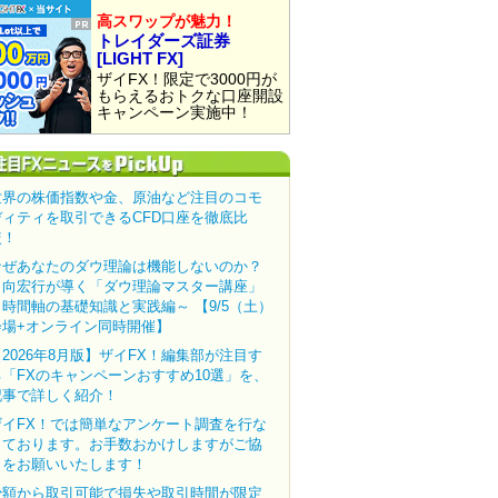
高スワップが魅力！
トレイダーズ証券
[LIGHT FX]
ザイFX！限定で3000円が
もらえるおトクな口座開設
キャンペーン実施中！
世界の株価指数や金、原油など注目のコモ
ディティを取引できるCFD口座を徹底比
較！
なぜあなたのダウ理論は機能しないのか？
田向宏行が導く「ダウ理論マスター講座」
～時間軸の基礎知識と実践編～ 【9/5（土）
会場+オンライン同時開催】
【2026年8月版】ザイFX！編集部が注目す
る「FXのキャンペーンおすすめ10選」を、
記事で詳しく紹介！
ザイFX！では簡単なアンケート調査を行な
っております。お手数おかけしますがご協
力をお願いいたします！
少額から取引可能で損失や取引時間が限定