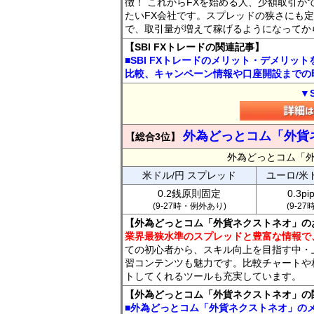
徴！ これからFXを始める人、少額取引が
たいFX会社です。スプレッドの狭さにも定
で、取引量が増えて稼げるようになってか
【SBI FXトレードの関連記事】
■SBI FXトレードのメリット・デメリッ
比較、キャンペーン情報や口座開設までの
▼
外為どっとコム「外貨
【総合3位】
外為どっとコム「
米ドル/円 スプレッド
ユーロ/米
0.2銭原則固定
0.3p
(9-27時・例外あり)
(9-2
【外為どっとコム「外貨ネクストネオ」の
業界最狭水準のスプレッドと豊富な情報で
ての初心者から、スキル向上を目指す中・
習コンテンツも魅力です。比較チャートや
トしてくれるツールも充実しています。
【外為どっとコム「外貨ネクストネオ」の
■外為どっとコム「外貨ネクストネオ」の