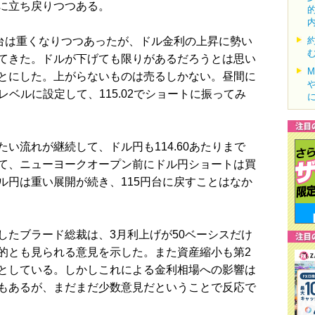
に立ち戻りつつある。
台は重くなりつつあったが、ドル金利の上昇に勢い
てきた。ドルが下げても限りがあるだろうとは思い
とにした。上がらないものは売るしかない。昼間に
のレベルに設定して、115.02でショートに振ってみ
流れが継続して、ドル円も114.60あたりまで
て、ニューヨークオープン前にドル円ショートは買
ル円は重い展開が続き、115円台に戻すことはなか
たブラード総裁は、3月利上げが50ベーシスだけ
的とも見られる意見を示した。また資産縮小も第2
としている。しかしこれによる金利相場への影響は
もあるが、まだまだ少数意見だということで反応で