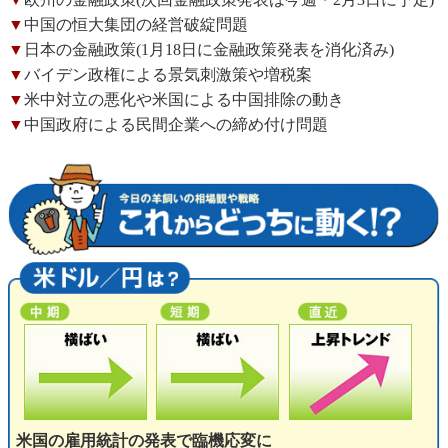
▼
中国の恒大集団の経営破綻問題
▼
日本の金融政策(1月18日に金融政策発表を消化済み)
▼
バイデン政権による景気刺激策や増税案
▼
米中対立の悪化や米国による中国排除の動き
▼
中国政府による民間企業への締め付け問題
米国の雇用統計の発表で臨機応変に