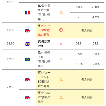
16:45
仏)
製造業
+0.8%
-0.6%
生産指数
[前月比/前
-
-1.2%
年比]
英)
ベイリ
17:00
ーBOE総
要人発言
裁の発言
英)建設業
18:30
54.3
54.3
PMI
欧)
小売売
-0.5%
+1.0%
上高
19:00
[前月比/前
+5.1%
+7.8%
年比]
英)
ブロー
ドベント
要人発言
BOE副総
裁の発言
21:15
英)
ピルM
PC委員の
要人発言
発言