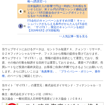
略へ(西原宏一)
日米協調介入の影響で円は一時的に方向感を失
いそうだが、米ドル/円の円安トレンド継続は変
えない！9月日銀会合がターニングポイントと
なるか？(今井雅人)
FX会社のキャンペーンおすすめ10選！ キャッ
シュバックがもらえる条件がかんたんなFX会社
や、「ザイFX！」限定のキャンペーンを紹介
【2026年8月】(FX情報局)
>>人気記事一覧を見る
当ウェブサイトにおけるデータは、セントラル短資ＦＸ、クォンツ・リサーチ、
ＤＺＨフィナンシャルリサーチ、フィスコから情報の提供を受けております。
本ウェブサイト「ザイFX！」は、情報の提供を目的として運営しており、投
資、その他の行動を勧誘する目的では運営しておりません。通貨ペアの選択、売
買レートなど投資の最終決定は、お客様ご自身の判断でなさるようにお願いいた
します。さらに詳しいことは
「免責事項」
、
「プライバシー・ポリシー、著作
権」
のページをご確認ください。
当サイト「ザイFX！」の運営元：株式会社ダイヤモンド・フィナンシャル・リ
サーチ
株主：株式会社ダイヤモンド社（100％）
加入協会：一般社団法人日本暗号資産ビジネス協会（ＪＣＢＡ）