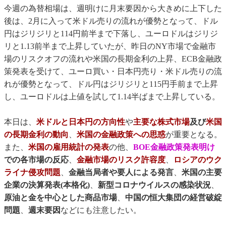
今週の為替相場は、週明けに月末要因から大きめに上下した
後は、2月に入って米ドル売りの流れが優勢となって、ドル
円はジリジリと114円前半まで下落し、ユーロドルはジリジ
リと1.13前半まで上昇していたが、昨日のNY市場で金融市
場のリスクオフの流れや米国の長期金利の上昇、ECB金融政
策発表を受けて、ユーロ買い・日本円売り・米ドル売りの流
れが優勢となって、ドル円はジリジリと115円手前まで上昇
し、ユーロドルは上値を試して1.14半ばまで上昇している。
本日は、
米ドルと日本円の方向性
や
主要な株式市場
及び
米国
の長期金利の動向
、
米国の金融政策への思惑
が重要となる。
また、
米国の雇用統計の発表
の他、
BOE金融政策発表明け
での各市場の反応
、
金融市場のリスク許容度
、
ロシアのウク
ライナ侵攻問題
、
金融当局者や要人による発言
、
米国の主要
企業の決算発表(本格化)
、
新型コロナウイルスの感染状況
、
原油と金を中心とした商品市場
、
中国の恒大集団の経営破綻
問題
、
週末要因
などにも注意したい。