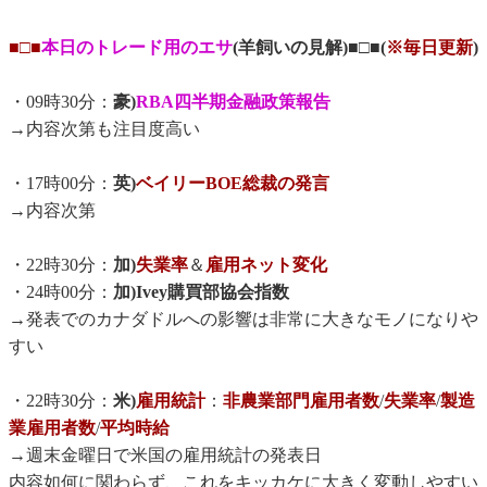
■□■
本日のトレード用のエサ
(羊飼いの見解)■□■(
※毎日更新
)
・09時30分：
豪)
RBA四半期金融政策報告
→内容次第も注目度高い
・17時00分：
英)
ベイリーBOE総裁の発言
→内容次第
・22時30分：
加)
失業率
＆
雇用ネット変化
・24時00分：
加)Ivey購買部協会指数
→発表でのカナダドルへの影響は非常に大きなモノになりや
すい
・22時30分：
米)
雇用統計
：
非農業部門雇用者数
/
失業率
/
製造
業雇用者数
/
平均時給
→週末金曜日で米国の雇用統計の発表日
内容如何に関わらず、これをキッカケに大きく変動しやすい