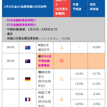
指標ラン
ク
市場
前回
2月4日(金)の為替相場の注目材料
(注目度＆
予想値
発表値
影響度)
・
BOE金融政策発表明け
・
ECB金融政策発表明け
・
中国休場(春節、1月31日～2月6日まで)
・
週末
・
米国の主要企業決算発表
→リジェネロン、その他
NZ)
住宅
06:45
-
+0.6%
建設許可
豪)
RBA四
09:30
半期金融
-
-
政策報告
独)
製造業
+0.3%
+3.7%
受注
16:00
[前月比/前
+3.0%
+1.3%
年比]
仏)
鉱工業
+0.5%
-0.4%
生産
[前月比/前
+0.5%
-0.5%
年比]