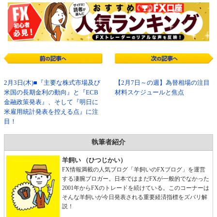
2月3日(木)■『主要な株式市場及び
【2月7日～の週】為替相場の注目
米国の長期金利の動向』と『ECB
材料スケジュールと焦点
金融政策発表』、そして『明日に
米雇用統計発表を控える点』に注
目！
執筆者紹介
羊飼い （ひつじかい）
FX情報満載の人気ブログ「羊飼いのFXブログ」を運営
する凄腕ブロガー。日本ではまだFXが一般的でなかった
2001年からFXのトレードを続けている。このコーナーは
そんな羊飼いが今日発表される重要経済指標をズバリ解
説！