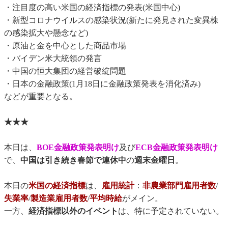
・注目度の高い米国の経済指標の発表(米国中心)
・新型コロナウイルスの感染状況(新たに発見された変異株
の感染拡大や懸念など)
・原油と金を中心とした商品市場
・バイデン米大統領の発言
・中国の恒大集団の経営破綻問題
・日本の金融政策(1月18日に金融政策発表を消化済み)
などが重要となる。
★★★
本日は、
BOE金融政策発表明け
及び
ECB金融政策発表明け
で、
中国は引き続き春節で連休中
の
週末金曜日
。
本日の
米国の経済指標
は、
雇用統計
：
非農業部門雇用者数
/
失業率
/
製造業雇用者数
/
平均時給
がメイン。
一方、
経済指標以外のイベント
は、特に予定されていない。