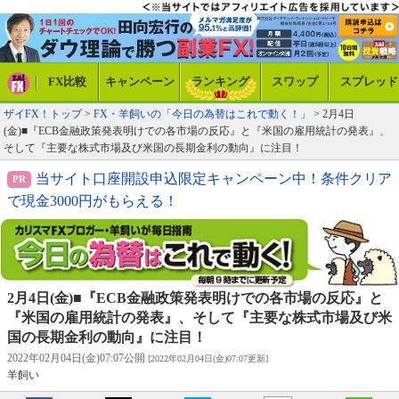
FX比較
キャンペーン
ランキング
スワップ
スプレッド
ザイFX！トップ
>
FX・羊飼いの「今日の為替はこれで動く！」
> 2月4日
(金)■『ECB金融政策発表明けでの各市場の反応』と『米国の雇用統計の発表』、
そして『主要な株式市場及び米国の長期金利の動向』に注目！
当サイト口座開設申込限定キャンペーン中！条件クリア
で現金3000円がもらえる！
2月4日(金)■『ECB金融政策発表明けでの各市場の反応』と
『米国の雇用統計の発表』、そして『主要な株式市場及び米
国の長期金利の動向』に注目！
2022年02月04日(金)07:07公開
[2022年02月04日(金)07:07更新]
羊飼い