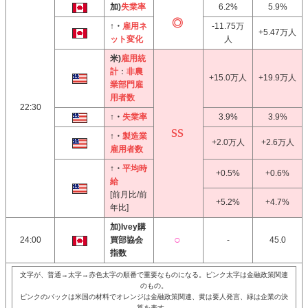
加)
失業率
6.2%
5.9%
↑・
雇用ネ
-11.75万
+5.47万人
ット変化
人
米)
雇用統
計
：
非農
+15.0万人
+19.9万人
業部門雇
用者数
22:30
↑・
失業率
3.9%
3.9%
↑・
製造業
+2.0万人
+2.6万人
雇用者数
↑・
平均時
+0.5%
+0.6%
給
[前月比/前
+5.2%
+4.7%
年比]
加)Ivey購
24:00
買部協会
-
45.0
指数
文字が、普通→太字→赤色太字の順番で重要なものになる。ピンク太字は金融政策関連
のもの。
ピンクのバックは米国の材料でオレンジは金融政策関連、黄は要人発言、緑は企業の決
算を表す。