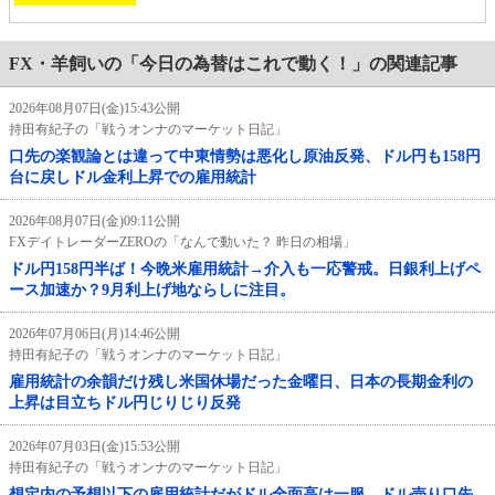
FX・羊飼いの「今日の為替はこれで動く！」の関連記事
2026年08月07日(金)15:43公開
持田有紀子の「戦うオンナのマーケット日記」
口先の楽観論とは違って中東情勢は悪化し原油反発、ドル円も158円
台に戻しドル金利上昇での雇用統計
2026年08月07日(金)09:11公開
FXデイトレーダーZEROの「なんで動いた？ 昨日の相場」
ドル円158円半ば！今晩米雇用統計→介入も一応警戒。日銀利上げペ
ース加速か？9月利上げ地ならしに注目。
2026年07月06日(月)14:46公開
持田有紀子の「戦うオンナのマーケット日記」
雇用統計の余韻だけ残し米国休場だった金曜日、日本の長期金利の
上昇は目立ちドル円じりじり反発
2026年07月03日(金)15:53公開
持田有紀子の「戦うオンナのマーケット日記」
想定内の予想以下の雇用統計だがドル全面高は一服、ドル売り口先