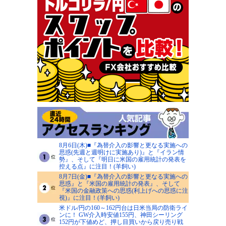
8月6日(木)■『為替介入の影響と更なる実施への
思惑(先週と週明けに実施あり)』と『イラン情
勢』、そして『明日に米国の雇用統計の発表を
控える点』に注目！(羊飼い)
8月7日(金)■『為替介入の影響と更なる実施への
思惑』と『米国の雇用統計の発表』、そして
『米国の金融政策への思惑(利上げへの思惑に注
視)』に注目！(羊飼い)
米ドル/円の160～162円台は日米当局の防衛ライ
ンに！ GW介入時安値155円、神田シーリング
152円が下値めど、押し目買いから戻り売り戦