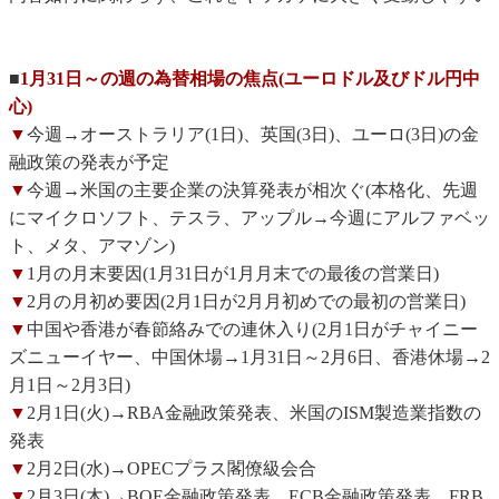
■
1月31日～の週の為替相場の焦点(ユーロドル及びドル円中
心)
▼
今週→オーストラリア(1日)、英国(3日)、ユーロ(3日)の金
融政策の発表が予定
▼
今週→米国の主要企業の決算発表が相次ぐ(本格化、先週
にマイクロソフト、テスラ、アップル→今週にアルファベッ
ト、メタ、アマゾン)
▼
1月の月末要因(1月31日が1月月末での最後の営業日)
▼
2月の月初め要因(2月1日が2月月初めでの最初の営業日)
▼
中国や香港が春節絡みでの連休入り(2月1日がチャイニー
ズニューイヤー、中国休場→1月31日～2月6日、香港休場→2
月1日～2月3日)
▼
2月1日(火)→RBA金融政策発表、米国のISM製造業指数の
発表
▼
2月2日(水)→OPECプラス閣僚級会合
▼
2月3日(木)→BOE金融政策発表、ECB金融政策発表、FRB