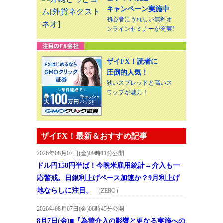
キャンペーン実施中
初心者にうれしい無料オ
ンラインセミナーが充実!
ザイFX！読者に
圧倒的人気！
狭いスプレッドと高いス
ワップが魅力！
ザイFX！最新＆おすすめ記事
2026年08月07日(金)09時11分公開
ドル円158円半ば！今晩米雇用統計→介入も一
応警戒。日銀利上げペース加速か？9月利上げ
地ならしに注目。
（ZERO）
2026年08月07日(金)06時45分公開
8月7日(金)■『為替介入の影響と更なる実施への