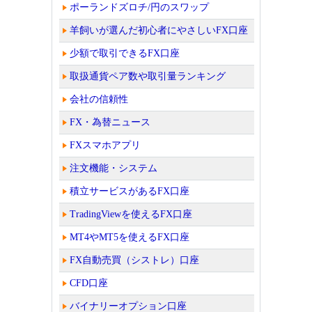
ポーランドズロチ/円のスワップ
羊飼いが選んだ初心者にやさしいFX口座
少額で取引できるFX口座
取扱通貨ペア数や取引量ランキング
会社の信頼性
FX・為替ニュース
FXスマホアプリ
注文機能・システム
積立サービスがあるFX口座
TradingViewを使えるFX口座
MT4やMT5を使えるFX口座
FX自動売買（シストレ）口座
CFD口座
バイナリーオプション口座