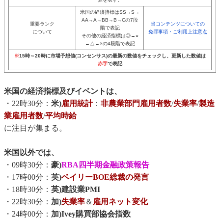
米国の経済指標はSS→S→
AA→A→BB→B→Cの7段
重要ランク
当コンテンツについての
階で表記
について
免罪事項・ご利用上注意点
その他の経済指標は◎→○
→△→×の4段階で表記
※
15時～20時に市場予想値(コンセンサス)の最新の数値をチェックし、更新した数値は
赤字
で表記
米国の経済指標及びイベントは、
・22時30分：
米)
雇用統計
：
非農業部門雇用者数
/
失業率
/
製造
業雇用者数
/
平均時給
に注目が集まる。
米国以外では、
・09時30分：
豪)
RBA四半期金融政策報告
・17時00分：
英)
ベイリーBOE総裁の発言
・18時30分：
英)建設業PMI
・22時30分：
加)
失業率
＆
雇用ネット変化
・24時00分：
加)Ivey購買部協会指数