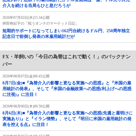
介入を続ける当局もひと息だろうが
2026年07月02日(木)15:34公開
持田有紀子の「戦うオンナのマーケット日記」
短期的サポートになってしまい162円台続けるドル円、250周年独立
記念日で前倒し発表の米雇用統計だが
FX・羊飼いの「今日の為替はこれで動く！」のバックナン
バー
2026年08月07日(金)06:45公開
8月7日(金)■『為替介入の影響と更なる実施への思惑』と『米国の雇
用統計の発表』、そして『米国の金融政策への思惑(利上げへの思惑
に注視)』に注目！
2026年08月06日(木)06:50公開
8月6日(木)■『為替介入の影響と更なる実施への思惑(先週と週明けに
実施あり)』と『イラン情勢』、そして『明日に米国の雇用統計の発
表を控える点』に注目！