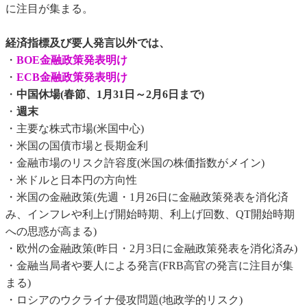
に注目が集まる。
経済指標及び要人発言以外では、
・
BOE金融政策発表明け
・
ECB金融政策発表明け
・
中国休場(春節、1月31日～2月6日まで)
・
週末
・主要な株式市場(米国中心)
・米国の国債市場と長期金利
・金融市場のリスク許容度(米国の株価指数がメイン)
・米ドルと日本円の方向性
・米国の金融政策(先週・1月26日に金融政策発表を消化済
み、インフレや利上げ開始時期、利上げ回数、QT開始時期
への思惑が高まる)
・欧州の金融政策(昨日・2月3日に金融政策発表を消化済み)
・金融当局者や要人による発言(FRB高官の発言に注目が集
まる)
・ロシアのウクライナ侵攻問題(地政学的リスク)