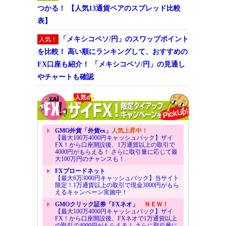
つかる！ 【人気13通貨ペアのスプレッド比較
表】
「メキシコペソ/円」のスワップポイント
人気！
を比較！ 高い順にランキングして、おすすめの
FX口座も紹介！ 「メキシコペソ/円」の見通し
やチャートも確認
GMO外貨「外貨ex」
人気上昇中！
【最大100万4000円キャッシュバック】ザイ
FX！から口座開設後、1万通貨以上の取引で
4000円がもらえる！ さらに取引量に応じて最
大100万円のチャンスも！
FXブロードネット
【最大6万3000円キャッシュバック】当サイト
限定！1万通貨以上の取引で現金3000円がもら
えるキャンペーン実施中！
GMOクリック証券「FXネオ」
ＮＥＷ！
【最大100万4000円キャッシュバック】ザイ
FX！から口座開設後、FXネオで1万通貨以上
の取引で4000円がもらえる！ さらに取引量に