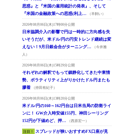
思惑』と『米国の雇用統計の発表』、そして
『米国の金融政策への思惑(利上…
（羊飼い）
2026年08月06日(木)17時00分公開
日米協調介入の影響で円は一時的に方向感を失
いそうだが、米ドル/円の円安トレンド継続は変
えない！9月日銀会合がターニング…
（今井雅
人）
2026年08月06日(木)15時29分公開
それぞれの解釈でもって鎮静化してきた中東情
勢、ボラティリティ上がりかけたドル円またも
膠着
（持田有紀子）
2026年08月06日(木)13時20分公開
米ドル/円の160～162円台は日米当局の防衛ライ
ンに！ GW介入時安値155円、神田シーリング
152円が下値めど、押…
（西原宏一）
スプレッドが狭いおすすめFX口座が見
注目！