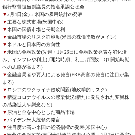
銀行監督担当副議長の指名承認公聴会
▼
2月4日(金)→米国の雇用統計の発表
▼
主要な株式市場(米国中心)
▼
米国の国債市場と長期金利
▼
金融市場のリスク許容度(米国の株価指数がメイン)
▼
米ドルと日本円の方向性
▼
米国の金融政策(先週・1月26日に金融政策発表を消化済
み、インフレや利上げ開始時期、利上げ回数、QT開始時期
への思惑が高まる)
▼
金融当局者や要人による発言(FRB高官の発言に注目が集
まる)
▼
ロシアのウクライナ侵攻問題(地政学的リスク)
▼
新型コロナウイルスの感染状況(新たに発見された変異株
の感染拡大や懸念など)
▼
原油と金を中心とした商品市場
▼
バイデン米大統領の発言
▼
注目度の高い米国の経済指標の発表(米国中心)
▼
欧州の金融政策(次回金融政策発表は今週・2月3日に予定)