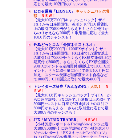
応じて最大100万円のチャンスも！
ヒロセ通商「LION FX」
キャッシュバック増
額
ＮＥＷ！
【最大100万7000円キャッシュバック】ザイ
FX！から口座開設後、英ポンド/円1万通貨以
上の取引で5000円がもらえる！ さらに他社か
らのりかえなら2000円！ 取引量に応じて最大
100万円のチャンスも！
外為どっとコム「外貨ネクストネオ」
【最大101万2000円＋1200FXポイント】ザイ
FX！から口座開設後、FX口座で1万通貨以上
の取引1回で5000円+らくらくFX積立1回以上定
期買付で3000円。さらにらくらくFX積立開設
200FXポイント＆定期買付1回以上で1000FXポ
イント。さらに取引量に応じて最大100万円に
加え、スクール受講と理解度テスト合格など
で1000円、CFD開設と取引で最大4000円！
トレイダーズ証券「みんなのFX」
人気！
Ｎ
ＥＷ！
【最大101万円キャッシュバック】ザイFX！か
ら口座開設後、FX口座で5万通貨以上の取引で
5000円+シストレ口座で5万通貨以上の取引で
5000円がもらえる！ さらに取引量に応じて最
大100万円のチャンスも！
JFX「MATRIX TRADER」
ＮＥＷ！
【小林芳彦レポート＆TradingViewインジと最
大100万5000円】口座開設完了で小林芳彦オリ
ジナルレポート「FXスキャルピングのコツ」
およびTradingView専用インジケーター「コバ