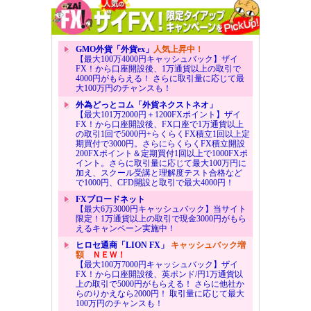
GMO外貨「外貨ex」
人気上昇中！
【最大100万4000円キャッシュバック】ザイ
FX！から口座開設後、1万通貨以上の取引で
4000円がもらえる！ さらに取引量に応じて最
大100万円のチャンスも！
外為どっとコム「外貨ネクストネオ」
【最大101万2000円＋1200FXポイント】ザイ
FX！から口座開設後、FX口座で1万通貨以上
の取引1回で5000円+らくらくFX積立1回以上定
期買付で3000円。さらにらくらくFX積立開設
200FXポイント＆定期買付1回以上で1000FXポ
イント。さらに取引量に応じて最大100万円に
加え、スクール受講と理解度テスト合格など
で1000円、CFD開設と取引で最大4000円！
FXブロードネット
【最大6万3000円キャッシュバック】当サイト
限定！1万通貨以上の取引で現金3000円がもら
えるキャンペーン実施中！
ヒロセ通商「LION FX」
キャッシュバック増
額
ＮＥＷ！
【最大100万7000円キャッシュバック】ザイ
FX！から口座開設後、英ポンド/円1万通貨以
上の取引で5000円がもらえる！ さらに他社か
らのりかえなら2000円！ 取引量に応じて最大
100万円のチャンスも！