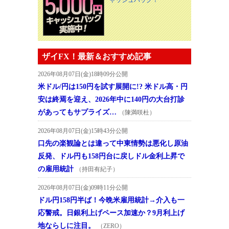
ザイFX！最新＆おすすめ記事
2026年08月07日(金)18時09分公開
米ドル/円は150円を試す展開に!? 米ドル高・円
安は終焉を迎え、2026年中に140円の大台打診
があってもサプライズ…
（陳満咲杜）
2026年08月07日(金)15時43分公開
口先の楽観論とは違って中東情勢は悪化し原油
反発、ドル円も158円台に戻しドル金利上昇で
の雇用統計
（持田有紀子）
2026年08月07日(金)09時11分公開
ドル円158円半ば！今晩米雇用統計→介入も一
応警戒。日銀利上げペース加速か？9月利上げ
地ならしに注目。
（ZERO）