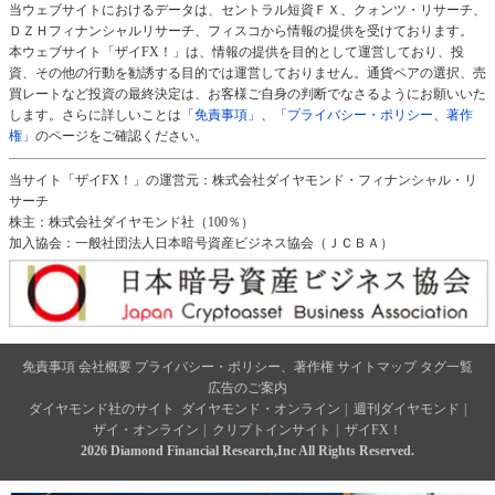
当ウェブサイトにおけるデータは、セントラル短資ＦＸ、クォンツ・リサーチ、
ＤＺＨフィナンシャルリサーチ、フィスコから情報の提供を受けております。
本ウェブサイト「ザイFX！」は、情報の提供を目的として運営しており、投
資、その他の行動を勧誘する目的では運営しておりません。通貨ペアの選択、売
買レートなど投資の最終決定は、お客様ご自身の判断でなさるようにお願いいた
します。さらに詳しいことは
「免責事項」
、
「プライバシー・ポリシー、著作
権」
のページをご確認ください。
当サイト「ザイFX！」の運営元：株式会社ダイヤモンド・フィナンシャル・リ
サーチ
株主：株式会社ダイヤモンド社（100％）
加入協会：一般社団法人日本暗号資産ビジネス協会（ＪＣＢＡ）
免責事項
会社概要
プライバシー・ポリシー、著作権
サイトマップ
タグ一覧
広告のご案内
ダイヤモンド社のサイト
ダイヤモンド・オンライン
|
週刊ダイヤモンド
|
ザイ・オンライン
|
クリプトインサイト
|
ザイFX！
2026 Diamond Financial Research,Inc All Rights Reserved.