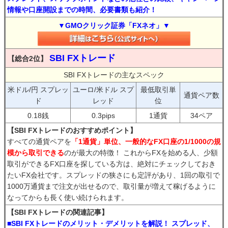
情報や口座開設までの時間、必要書類も紹介！
▼GMOクリック証券「FXネオ」▼
SBI FXトレード
【総合2位】
SBI FXトレードの主なスペック
米ドル/円 スプレッ
ユーロ/米ドル スプ
最低取引単
通貨ペア数
ド
レッド
位
0.18銭
0.3pips
1通貨
34ペア
【SBI FXトレードのおすすめポイント】
すべての通貨ペアを
「1通貨」単位、一般的なFX口座の1/1000の規
模から取引できる
のが最大の特徴！ これからFXを始める人、少額
取引ができるFX口座を探している方は、絶対にチェックしておき
たいFX会社です。スプレッドの狭さにも定評があり、1回の取引で
1000万通貨まで注文が出せるので、取引量が増えて稼げるように
なってからも長く使い続けられます。
【SBI FXトレードの関連記事】
■SBI FXトレードのメリット・デメリットを解説！ スプレッド、