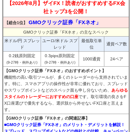
【2026年8月】ザイFX！読者がおすすめするFX会
社トップ3を公開！
GMOクリック証券「FXネオ」
【総合1位】
GMOクリック証券「FXネオ」の主なスペック
米ドル/円 スプレッ
ユーロ/米ドル スプ
最低取引単
通貨ペア数
ド
レッド
位
0.2銭原則固定
0.3pips原則固定
1000通貨
24ペア
(9-27時・例外あり)
(9-27時・例外あり)
【GMOクリック証券「FXネオ」のおすすめポイント】
機能性の高い取引ツールが、多くのトレーダーから支持されていま
す。特に、スマホアプリの操作性が非常に優れており、スプレッド
やスワップポイントなどのスペック面も申し分ないため、
あらゆる
スタイルのトレーダーにおすすめの口座
です。取引環境の良さをF
X口座選びで優先するなら、選択肢から外せないFX口座と言えま
す。
【GMOクリック証券「FXネオ」の関連記事】
■GMOクリック証券「FXネオ」のメリット・デメリットを解説！
スプレッド、スワップポイントなどの他社との比較、キャンペーン