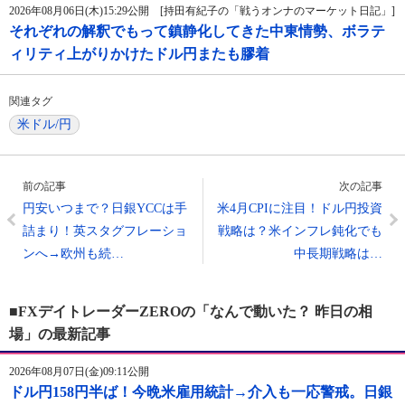
2026年08月06日(木)15:29公開 [持田有紀子の「戦うオンナのマーケット日記」]
それぞれの解釈でもって鎮静化してきた中東情勢、ボラテ
ィリティ上がりかけたドル円またも膠着
関連タグ
米ドル/円
前の記事
次の記事
円安いつまで？日銀YCCは手
米4月CPIに注目！ドル円投資
詰まり！英スタグフレーショ
戦略は？米インフレ鈍化でも
ンへ→欧州も続…
中長期戦略は…
■FXデイトレーダーZEROの「なんで動いた？ 昨日の相
場」の最新記事
2026年08月07日(金)09:11公開
ドル円158円半ば！今晩米雇用統計→介入も一応警戒。日銀