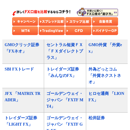
GMOクリック証券
セントラル短資ＦＸ
GMO外貨 「外貨e
「FXネオ」
「ＦＸダイレクトプ
x」
ラス」
SBI FXトレード
トレイダーズ証券
外為どっとコム
「みんなのFX」
「外貨ネクストネ
オ」
JFX 「MATRIX TR
ゴールデンウェイ・
ヒロセ通商 「LION
ADER」
ジャパン 「FXTF M
FX」
T4」
トレイダーズ証券
ゴールデンウェイ・
松井証券
「LIGHT FX」
ジャパン 「FXTF G