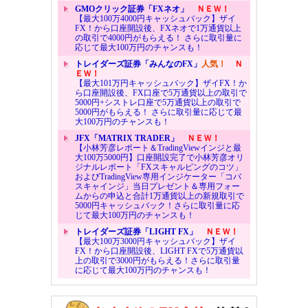
GMOクリック証券「FXネオ」
ＮＥＷ！
【最大100万4000円キャッシュバック】ザイ
FX！から口座開設後、FXネオで1万通貨以上
の取引で4000円がもらえる！ さらに取引量に
応じて最大100万円のチャンスも！
トレイダーズ証券「みんなのFX」
人気！
Ｎ
ＥＷ！
【最大101万円キャッシュバック】ザイFX！か
ら口座開設後、FX口座で5万通貨以上の取引で
5000円+シストレ口座で5万通貨以上の取引で
5000円がもらえる！ さらに取引量に応じて最
大100万円のチャンスも！
JFX「MATRIX TRADER」
ＮＥＷ！
【小林芳彦レポート＆TradingViewインジと最
大100万5000円】口座開設完了で小林芳彦オリ
ジナルレポート「FXスキャルピングのコツ」
およびTradingView専用インジケーター「コバ
スキャインジ」当日プレゼント＆専用フォー
ムからの申込と合計1万通貨以上の新規取引で
5000円キャッシュバック！さらに取引量に応
じて最大100万円のチャンスも！
トレイダーズ証券「LIGHT FX」
ＮＥＷ！
【最大100万3000円キャッシュバック】ザイ
FX！から口座開設後、LIGHT FXで5万通貨以
上の取引で3000円がもらえる！さらに取引量
に応じて最大100万円のチャンスも！