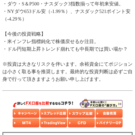
・ダウ・S＆P500・ナスダック3指数揃って年初来安値。
・NYダウ653ドル安（-1.99％）、ナスダック521ポイント安
（-4.29％）
【今後の投資戦略】
・米インフレ指標鈍化で株価戻せるか注目。
・ドル円短期上昇トレンド崩れても中長期では買い場か？
※投資は大きなリスクを伴います。余裕資金にてポジション
は小さく取る事を推奨します。最終的な投資判断は必ずご自
身で行って頂きますようお願い申し上げます。