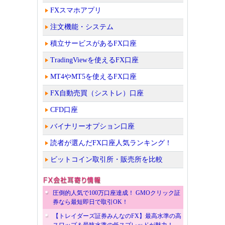
FXスマホアプリ
注文機能・システム
積立サービスがあるFX口座
TradingViewを使えるFX口座
MT4やMT5を使えるFX口座
FX自動売買（シストレ）口座
CFD口座
バイナリーオプション口座
読者が選んだFX口座人気ランキング！
ビットコイン取引所・販売所を比較
圧倒的人気で100万口座達成！ GMOクリック証
券なら最短即日で取引OK！
【トレイダーズ証券みんなのFX】最高水準の高
スワップ＆最狭水準の低スプレッドが魅力！