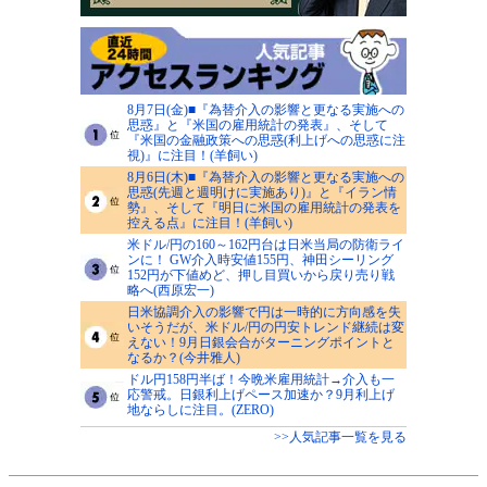
8月7日(金)■『為替介入の影響と更なる実施への
思惑』と『米国の雇用統計の発表』、そして
『米国の金融政策への思惑(利上げへの思惑に注
視)』に注目！(羊飼い)
8月6日(木)■『為替介入の影響と更なる実施への
思惑(先週と週明けに実施あり)』と『イラン情
勢』、そして『明日に米国の雇用統計の発表を
控える点』に注目！(羊飼い)
米ドル/円の160～162円台は日米当局の防衛ライ
ンに！ GW介入時安値155円、神田シーリング
152円が下値めど、押し目買いから戻り売り戦
略へ(西原宏一)
日米協調介入の影響で円は一時的に方向感を失
いそうだが、米ドル/円の円安トレンド継続は変
えない！9月日銀会合がターニングポイントと
なるか？(今井雅人)
ドル円158円半ば！今晩米雇用統計→介入も一
応警戒。日銀利上げペース加速か？9月利上げ
地ならしに注目。(ZERO)
>>人気記事一覧を見る