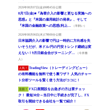
2026年08月07日(金)06時45分公開
8月7日(金)■『為替介入の影響と更なる実施への
思惑』と『米国の雇用統計の発表』、そして
『米国の金融政策への思惑(利上…
（羊飼い）
2026年08月06日(木)17時00分公開
日米協調介入の影響で円は一時的に方向感を失
いそうだが、米ドル/円の円安トレンド継続は変
えない！9月日銀会合がターニング…
（今井雅
人）
TradingView（トレーディングビュー）
人気！
の有料機能を無料で使う裏ワザ？ 人気のチャー
ト分析ツールを賢く使う方法がココに！
FX口座開設をお急ぎの方は要チェッ
注目！
ク！ 最短30分～当日中に手続きが完了し、FX
取引を開始できる会社を一覧で紹介！