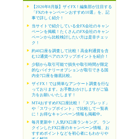
【2026年8月版】ザイFX！編集部が注目する
「FXのキャンペーンおすすめ10選」を、記
事で詳しく紹介！
当サイトで紹介している全FX会社のキャン
ペーンを掲載！たくさんのFX会社のキャン
ペーンから比較検討したい方は是非チェッ
ク！
約40口座を調査して比較！高金利通貨を含
む12通貨ペアのスワップポイントを紹介！
少額から取引可能で損失や取引時間が限定
的なバイナリーオプションが取引できる国
内全7口座を徹底比較。
ザイFX！では簡単なアンケート調査を行な
っております。お手数おかけしますがご協
力をお願いいたします！
MT4おすすめFX口座比較！「スプレッド」
や「スワップポイント」で比較して一覧表
に！お得なキャンペーン情報も掲載中。
毎月更新中！人気FX口座ランキング。 ラン
クインしたFX口座のキャンペーン情報、お
すすめポイントなどを初心者にもわかりや
すく解説。