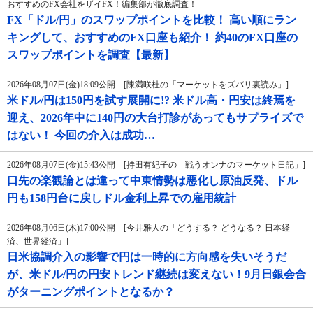
おすすめのFX会社をザイFX！編集部が徹底調査！
FX「ドル/円」のスワップポイントを比較！ 高い順にラン
キングして、おすすめのFX口座も紹介！ 約40のFX口座の
スワップポイントを調査【最新】
2026年08月07日(金)18:09公開 [陳満咲杜の「マーケットをズバリ裏読み」]
米ドル/円は150円を試す展開に!? 米ドル高・円安は終焉を
迎え、2026年中に140円の大台打診があってもサプライズで
はない！ 今回の介入は成功…
2026年08月07日(金)15:43公開 [持田有紀子の「戦うオンナのマーケット日記」]
口先の楽観論とは違って中東情勢は悪化し原油反発、ドル
円も158円台に戻しドル金利上昇での雇用統計
2026年08月06日(木)17:00公開 [今井雅人の「どうする？ どうなる？ 日本経
済、世界経済」]
日米協調介入の影響で円は一時的に方向感を失いそうだ
が、米ドル/円の円安トレンド継続は変えない！9月日銀会合
がターニングポイントとなるか？