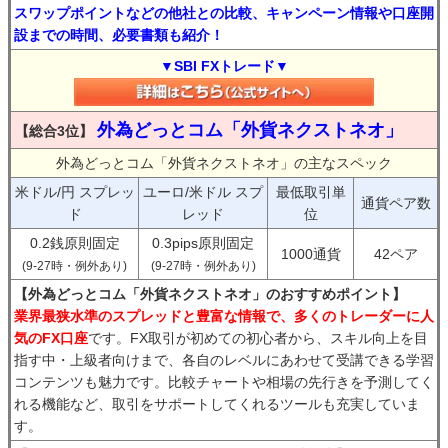
スワップポイントなどの他社との比較、キャンペーン情報や口座開
設までの時間、必要書類も紹介！
▼SBI FXトレード▼
外為どっとコム「外貨ネクストネオ」
【総合3位】
外為どっとコム「外貨ネクストネオ」の主なスペック
米ドル/円 スプレッ
ユーロ/米ドル スプ
最低取引単
通貨ペア数
ド
レッド
位
0.2銭原則固定
0.3pips原則固定
1000通貨
42ペア
(9-27時・例外あり)
(9-27時・例外あり)
【外為どっとコム「外貨ネクストネオ」のおすすめポイント】
業界最狭水準のスプレッドと豊富な情報で、多くのトレーダーに人
気のFX口座
です。FX取引が初めての初心者から、スキル向上を目
指す中・上級者向けまで、各自のレベルにあわせて受講できる学習
コンテンツも魅力です。比較チャートや相場の先行きを予測してく
れる機能など、取引をサポートしてくれるツールも充実していま
す。