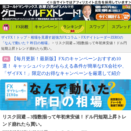
FX比較
キャンペーン
ランキング
スワップ
スプレッド
ザイFX！トップ
>
相場を見通す超強力FXコラム
>
FXデイトレーダーZEROの
「なんで動いた？ 昨日の相場」
> リスク回避→3指数揃って年初来安値！ドル円
短期上昇トレンド崩れたら買い。
【毎月更新！最新版】FXのキャンペーンおすすめ10
選！ キャッシュバックがもらえる条件が簡単なFX会社や、
「ザイFX！」限定のお得なキャンペーンを厳選して紹介
リスク回避→3指数揃って年初来安値！
ドル円短期上昇トレ
ンド崩れたら買い。