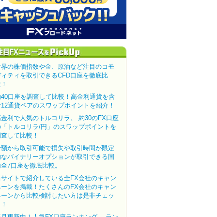
世界の株価指数や金、原油など注目のコモ
ディティを取引できるCFD口座を徹底比
較！
約40口座を調査して比較！高金利通貨を含
む12通貨ペアのスワップポイントを紹介！
高金利で人気のトルコリラ。 約30のFX口座
の「トルコリラ/円」のスワップポイントを
調査して比較！
少額から取引可能で損失や取引時間が限定
的なバイナリーオプションが取引できる国
内全7口座を徹底比較。
当サイトで紹介している全FX会社のキャン
ペーンを掲載！たくさんのFX会社のキャン
ペーンから比較検討したい方は是非チェッ
ク！
毎月更新中！人気FX口座ランキング。 ラン