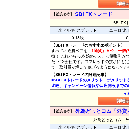
SBI FXトレード
【総合2位】
SBI 
米ドル/円 スプレッド
ユーロ/米
0.18銭
0
【SBI FXトレードのおすすめポイント】
すべての通貨ペアを
「1通貨」単位、一般的
徴！ これからFXを始める人、少額取引が
たいFX会社です。スプレッドの狭さにも定
で、取引量が増えて稼げるようになってか
【SBI FXトレードの関連記事】
■SBI FXトレードのメリット・デメリッ
比較、キャンペーン情報や口座開設までの
▼
外為どっとコム「外貨
【総合3位】
外為どっとコム「
米ドル/円 スプレッド
ユーロ/米