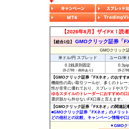
【2026年8月】ザイFX！
GMOクリック証券「F
【総合1位】
GMOクリック
米ドル/円 スプレッド
ユーロ/米
0.2銭原則固定
0.3p
(9-27時・例外あり)
(9-2
【GMOクリック証券「FXネオ」のおすす
機能性の高い取引ツールが、多くのトレー
性が非常に優れており、スプレッドやスワ
ゆるスタイルのトレーダーにおすすめの口
選択肢から外せないFX口座と言えます。
【GMOクリック証券「FXネオ」の関連記
■GMOクリック証券「FXネオ」のメリッ
どの他社との比較、キャンペーン情報や口
▼GMOク