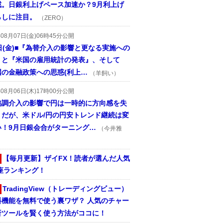
戒。日銀利上げペース加速か？9月利上げ
らしに注目。
（ZERO）
年08月07日(金)06時45分公開
日(金)■『為替介入の影響と更なる実施への
』と『米国の雇用統計の発表』、そして
国の金融政策への思惑(利上…
（羊飼い）
年08月06日(木)17時00分公開
協調介入の影響で円は一時的に方向感を失
うだが、米ドル/円の円安トレンド継続は変
い！9月日銀会合がターニング…
（今井雅
【毎月更新】ザイFX！読者が選んだ人気
座ランキング！
TradingView（トレーディングビュー）
料機能を無料で使う裏ワザ？ 人気のチャー
析ツールを賢く使う方法がココに！