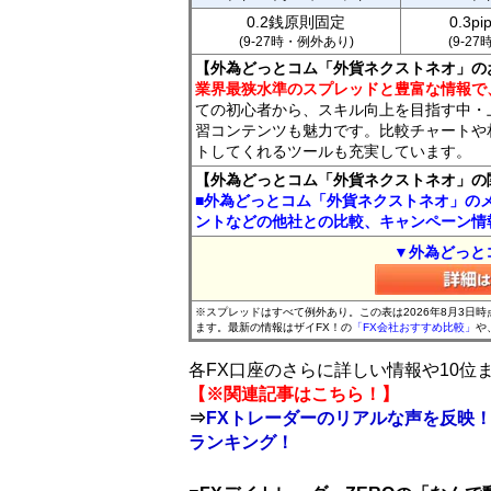
0.2銭原則固定
0.3p
(9-27時・例外あり)
(9-2
【外為どっとコム「外貨ネクストネオ」の
業界最狭水準のスプレッドと豊富な情報で
ての初心者から、スキル向上を目指す中・
習コンテンツも魅力です。比較チャートや
トしてくれるツールも充実しています。
【外為どっとコム「外貨ネクストネオ」の
■外為どっとコム「外貨ネクストネオ」の
ントなどの他社との比較、キャンペーン情
▼外為どっと
※スプレッドはすべて例外あり。この表は2026年8月3日
ます。最新の情報はザイFX！の
「FX会社おすすめ比較」
や
各FX口座のさらに詳しい情報や10
【※関連記事はこちら！】
⇒
FXトレーダーのリアルな声を反映！
ランキング！