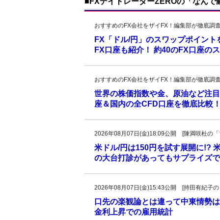
■FXデイトレーダーZEROの「なん
おすすめのFX会社をザイFX！編集部が徹底調
FX「ドル/円」のスワップポイン
FX口座も紹介！ 約40のFX口座
おすすめのFX会社をザイFX！編集部が徹底調
世界の株価指数や金、原油など注目
座＆国内の全CFD口座を徹底比較
2026年08月07日(金)18:09公開 [陳満咲
米ドル/円は150円を試す展開に!?
の大台打診があってもサプライズで
2026年08月07日(金)15:43公開 [持田有
口先の楽観論とは違って中東情勢は
金利上昇での雇用統計