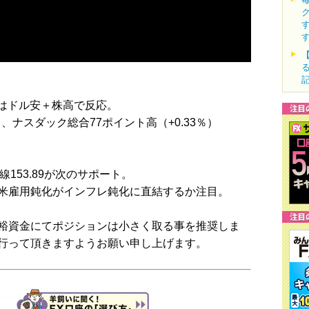
場はドル安＋株高で反応。
％）、ナスダック総合77ポイント高（+0.33％）
線153.89が次のサポート。
米雇用鈍化がインフレ鈍化に直結するか注目。
裕資金にてポジションは小さく取る事を推奨しま
行って頂きますようお願い申し上げます。