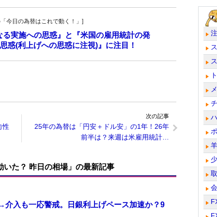
羊飼いの「今日の為替はこれで動く！」]
更なる実施への思惑』と『米国の雇用統計の発
思惑(利上げへの思惑に注視)』に注目！
次の記事
向性
25年の為替は「円安＋ドル安」の1年！26年
前半は？来週は米雇用統計…
で動いた？ 昨日の相場」の最新記事
F
計→介入も一応警戒。日銀利上げペース加速か？9
F