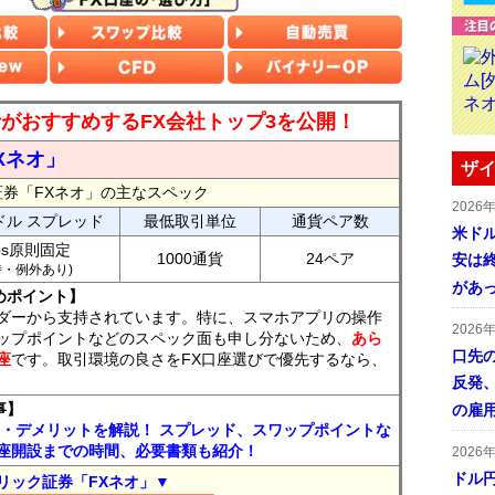
読者がおすすめするFX会社トップ3を公開！
Xネオ」
ザイ
証券「FXネオ」の主なスペック
2026
ドル スプレッド
最低取引単位
通貨ペア数
米ドル
ips原則固定
1000通貨
24ペア
安は終
7時・例外あり)
があ
めポイント】
ダーから支持されています。特に、スマホアプリの操作
2026
ップポイントなどのスペック面も申し分ないため、
あら
口先
座
です。取引環境の良さをFX口座選びで優先するなら、
反発
事】
の雇
ト・デメリットを解説！ スプレッド、スワップポイントな
座開設までの時間、必要書類も紹介！
2026
ドル
リック証券「FXネオ」▼