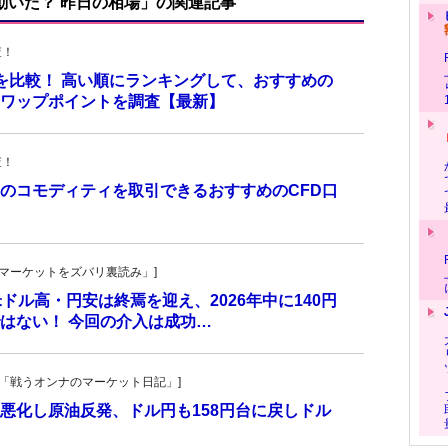
で動いた？ 昨日の相場」の関連記事
査！
トを比較！ 高い順にランキングして、おすすめの
のスワップポイントを調査【最新】
査！
のコモディティを取引できるおすすめのCFD口
！
杜の「マーケットをズバリ裏読み」]
 米ドル高・円安は終焉を迎え、2026年中に140円
はない！ 今回の介入は成功…
紀子の「戦うオンナのマーケット日記」]
悪化し原油反発、ドル円も158円台に戻しドル