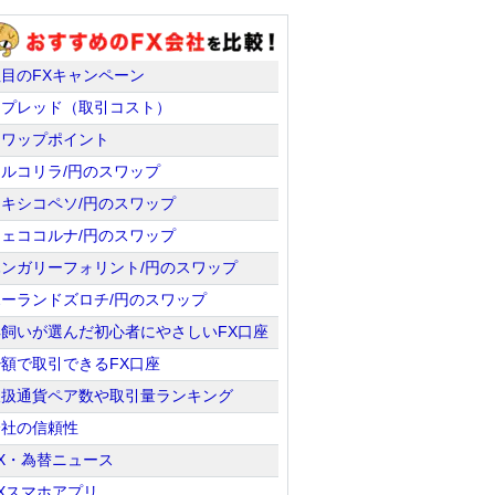
注目のFXキャンペーン
スプレッド（取引コスト）
スワップポイント
トルコリラ/円のスワップ
メキシコペソ/円のスワップ
チェココルナ/円のスワップ
ハンガリーフォリント/円のスワップ
ポーランドズロチ/円のスワップ
羊飼いが選んだ初心者にやさしいFX口座
少額で取引できるFX口座
取扱通貨ペア数や取引量ランキング
会社の信頼性
X・為替ニュース
Xスマホアプリ