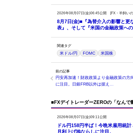
2026年08月07日(金)06:45公開 [FX・
8月7日(金)■『為替介入の影響と
表』、そして『米国の金融政策への
関連タグ
米ドル/円
FOMC
米国株
前の記事
円安再加速！財政政策より金融政策の方
に注目。日銀FRB以外は据え…
■FXデイトレーダーZEROの「なん
2026年08月07日(金)09:11公開
ドル円158円半ば！今晩米雇用統
月利上げ地ならしに注目。