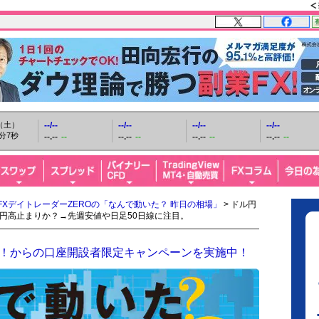
日（土）
--/--
--/--
--/--
--/--
分8秒
--.--
--
--.--
--
--.--
--
--.--
--
FXデイトレーダーZEROの「なんで動いた？ 昨日の相場」
> ドル円
ル円高止まりか？→先週安値や日足50日線に注目。
ザイFX！からの口座開設者限定キャンペーンを実施中！