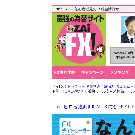
ザイFX！ - 初心者必見のFX総合情報サイト
2026年8月8
日本時間7時31
ザイFX！トップ
>
相場を見通す超強力FXコラム
>
下落！FOMCややタカ派的→ドル安＋米株高。ド
ヒロセ通商[LION FX]では