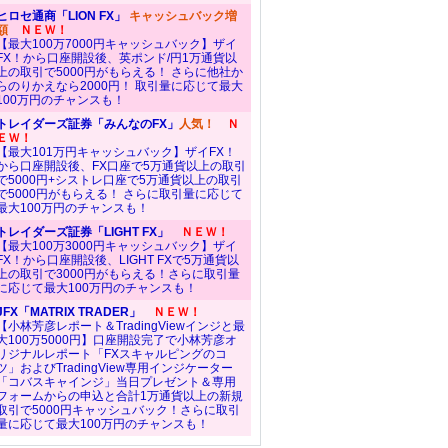
ヒロセ通商「LION FX」
キャッシュバック増
額
ＮＥＷ！
【最大100万7000円キャッシュバック】ザイ
FX！から口座開設後、英ポンド/円1万通貨以
上の取引で5000円がもらえる！ さらに他社か
らのりかえなら2000円！ 取引量に応じて最大
100万円のチャンスも！
トレイダーズ証券「みんなのFX」
人気！
Ｎ
ＥＷ！
【最大101万円キャッシュバック】ザイFX！
から口座開設後、FX口座で5万通貨以上の取引
で5000円+シストレ口座で5万通貨以上の取引
で5000円がもらえる！ さらに取引量に応じて
最大100万円のチャンスも！
トレイダーズ証券「LIGHT FX」
ＮＥＷ！
【最大100万3000円キャッシュバック】ザイ
FX！から口座開設後、LIGHT FXで5万通貨以
上の取引で3000円がもらえる！さらに取引量
に応じて最大100万円のチャンスも！
JFX「MATRIX TRADER」
ＮＥＷ！
【小林芳彦レポート＆TradingViewインジと最
大100万5000円】口座開設完了で小林芳彦オ
リジナルレポート「FXスキャルピングのコ
ツ」およびTradingView専用インジケーター
「コバスキャインジ」当日プレゼント＆専用
フォームからの申込と合計1万通貨以上の新規
取引で5000円キャッシュバック！さらに取引
量に応じて最大100万円のチャンスも！