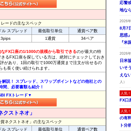
応警
地な
2026
FXトレードの主なスペック
8月7
ドル スプレッド
最低取引単位
通貨ペア数
思惑
.3pips
1通貨
34ペア
『米
なFX口座の1/1000の規模から取引できる
のが最大の特
2026
できるFX口座を探している方は、絶対にチェックしておき
日米
評があり、1回の取引で1000万通貨まで注文が出せるの
いそ
らも長く使い続けられます。
えな
トを解説！ スプレッド、スワップポイントなどの他社との
人）
時間、必要書類も紹介！
人気！
SBI FXトレード▼
FX口
人気！
ネクストネオ」
の有
外貨ネクストネオ」の主なスペック
ト分
ドル スプレッド
最低取引単位
通貨ペア数