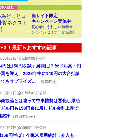
当サイト限定
キャンペーン実施中
初心者にうれしい無料オ
ンラインセミナーが充実!
FX！最新＆おすすめ記事
年08月07日(金)18時09分公開
/円は150円を試す展開に!? 米ドル高・円
焉を迎え、2026年中に140円の大台打診
ってもサプライズ…
（陳満咲杜）
年08月07日(金)15時43分公開
の楽観論とは違って中東情勢は悪化し原油
、ドル円も158円台に戻しドル金利上昇で
用統計
（持田有紀子）
年08月07日(金)09時11分公開
円158円半ば！今晩米雇用統計→介入も一