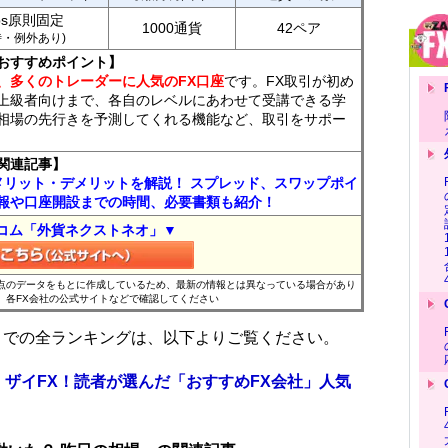
ips原則固定
1000通貨
42ペア
7時・例外あり)
おすすめポイント】
、多くのトレーダーに人気のFX口座
です。FX取引が初め
上級者向けまで、各自のレベルにあわせて受講できる学
相場の先行きを予測してくれる機能など、取引をサポー
関連記事】
メリット・デメリットを解説！ スプレッド、スワップポイ
報や口座開設までの時間、必要書類も紹介！
コム「外貨ネクストネオ」▼
時点のデータをもとに作成しているため、最新の情報とは異なっている場合があり
、各FX会社の公式サイトなどで確認してください
位までの全ランキングは、以下よりご覧ください。
 ザイFX！読者が選んだ「おすすめFX会社」人気