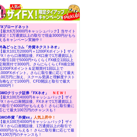
FXブロードネット
【最大6万3000円キャッシュバック】当サイト
限定！1万通貨以上の取引で現金3000円がもら
えるキャンペーン実施中！
外為どっとコム「外貨ネクストネオ」
【最大101万2000円＋1200FXポイント】ザイ
FX！から口座開設後、FX口座で1万通貨以上
の取引1回で5000円+らくらくFX積立1回以上
定期買付で3000円。さらにらくらくFX積立開
設200FXポイント＆定期買付1回以上で
1000FXポイント。さらに取引量に応じて最大
100万円に加え、スクール受講と理解度テスト
合格などで1000円、CFD開設と取引で最大
4000円！
GMOクリック証券「FXネオ」
ＮＥＷ！
【最大100万4000円キャッシュバック】ザイ
FX！から口座開設後、FXネオで1万通貨以上
の取引で4000円がもらえる！ さらに取引量に
応じて最大100万円のチャンスも！
GMO外貨「外貨ex」
人気上昇中！
【最大100万4000円キャッシュバック】ザイ
FX！から口座開設後、1万通貨以上の取引で
4000円がもらえる！ さらに取引量に応じて最
大100万円のチャンスも！