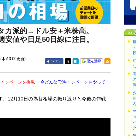
やタカ派的→ドル安＋米株高。
週安値や日足50日線に注目。
(木)10:00更新)
シェア
優先登録
キャンペーンを掲載！
今どんなFXキャンペーンをやって
す。12月10日の為替相場の振り返りと今後の作戦