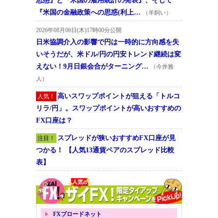
思惑』と『米国の雇用統計の発表』、そして
『米国の金融政策への思惑(利上…
（羊飼い）
2026年08月06日(木)17時00分公開
日米協調介入の影響で円は一時的に方向感を失
いそうだが、米ドル/円の円安トレンド継続は変
えない！9月日銀会合がターニング…
（今井雅
人）
高いスワップポイントが狙える「トルコ
人気！
リラ/円」。スワップポイントが高いおすすめの
FX口座は？
スプレッドが狭いおすすめFX口座が見
注目！
つかる！ 【人気13通貨ペアのスプレッド比較
表】
FXブロードネット