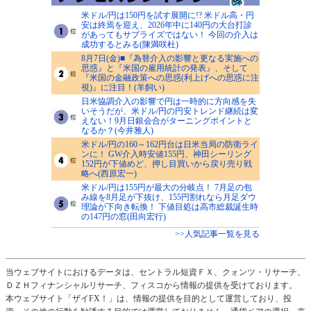
米ドル/円は150円を試す展開に!? 米ドル高・円
安は終焉を迎え、2026年中に140円の大台打診
があってもサプライズではない！ 今回の介入は
成功するとみる(陳満咲杜)
8月7日(金)■『為替介入の影響と更なる実施への
思惑』と『米国の雇用統計の発表』、そして
『米国の金融政策への思惑(利上げへの思惑に注
視)』に注目！(羊飼い)
日米協調介入の影響で円は一時的に方向感を失
いそうだが、米ドル/円の円安トレンド継続は変
えない！9月日銀会合がターニングポイントと
なるか？(今井雅人)
米ドル/円の160～162円台は日米当局の防衛ライ
ンに！ GW介入時安値155円、神田シーリング
152円が下値めど、押し目買いから戻り売り戦
略へ(西原宏一)
米ドル/円は155円が最大の分岐点！ 7月足の包
み線を8月足が下抜け、155円割れなら月足ダウ
理論が下向き転換！ 下値目処は高市総裁誕生時
の147円の窓(田向宏行)
>>人気記事一覧を見る
当ウェブサイトにおけるデータは、セントラル短資ＦＸ、クォンツ・リサーチ、
ＤＺＨフィナンシャルリサーチ、フィスコから情報の提供を受けております。
本ウェブサイト「ザイFX！」は、情報の提供を目的として運営しており、投