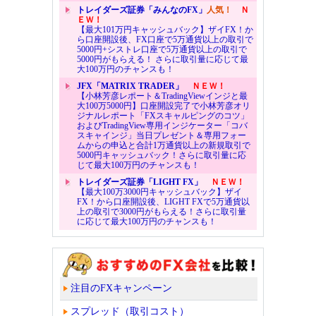
トレイダーズ証券「みんなのFX」
人気！
Ｎ
ＥＷ！
【最大101万円キャッシュバック】ザイFX！か
ら口座開設後、FX口座で5万通貨以上の取引で
5000円+シストレ口座で5万通貨以上の取引で
5000円がもらえる！ さらに取引量に応じて最
大100万円のチャンスも！
JFX「MATRIX TRADER」
ＮＥＷ！
【小林芳彦レポート＆TradingViewインジと最
大100万5000円】口座開設完了で小林芳彦オリ
ジナルレポート「FXスキャルピングのコツ」
およびTradingView専用インジケーター「コバ
スキャインジ」当日プレゼント＆専用フォー
ムからの申込と合計1万通貨以上の新規取引で
5000円キャッシュバック！さらに取引量に応
じて最大100万円のチャンスも！
トレイダーズ証券「LIGHT FX」
ＮＥＷ！
【最大100万3000円キャッシュバック】ザイ
FX！から口座開設後、LIGHT FXで5万通貨以
上の取引で3000円がもらえる！さらに取引量
に応じて最大100万円のチャンスも！
注目のFXキャンペーン
スプレッド（取引コスト）