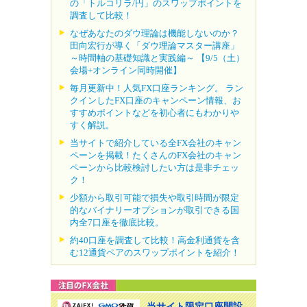
の「トルコリラ/円」のスワップポイントを
調査して比較！
なぜあなたのダウ理論は機能しないのか？
田向宏行が導く「ダウ理論マスター講座」
～時間軸の基礎知識と実践編～ 【9/5（土）
会場+オンライン同時開催】
毎月更新中！人気FX口座ランキング。 ラン
クインしたFX口座のキャンペーン情報、お
すすめポイントなどを初心者にもわかりや
すく解説。
当サイトで紹介している全FX会社のキャン
ペーンを掲載！たくさんのFX会社のキャン
ペーンから比較検討したい方は是非チェッ
ク！
少額から取引可能で損失や取引時間が限定
的なバイナリーオプションが取引できる国
内全7口座を徹底比較。
約40口座を調査して比較！高金利通貨を含
む12通貨ペアのスワップポイントを紹介！
当サイト限定口座開設