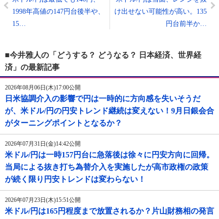
1998年高値の147円台後半や、
け出せない可能性が高い。135
15…
円台前半か…
■今井雅人の「どうする？ どうなる？ 日本経済、世界経
済」の最新記事
2026年08月06日(木)17:00公開
日米協調介入の影響で円は一時的に方向感を失いそうだ
が、米ドル/円の円安トレンド継続は変えない！9月日銀会合
がターニングポイントとなるか？
2026年07月31日(金)14:42公開
米ドル/円は一時157円台に急落後は徐々に円安方向に回帰。
当局による抜き打ち為替介入を実施したが高市政権の政策
が続く限り円安トレンドは変わらない！
2026年07月23日(木)15:51公開
米ドル/円は165円程度まで放置されるか？片山財務相の発言