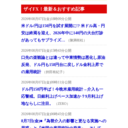
ザイFX！最新＆おすすめ記事
2026年08月07日(金)18時09分公開
米ドル/円は150円を試す展開に!? 米ドル高・円
安は終焉を迎え、2026年中に140円の大台打診
があってもサプライズ…
（陳満咲杜）
2026年08月07日(金)15時43分公開
口先の楽観論とは違って中東情勢は悪化し原油
反発、ドル円も158円台に戻しドル金利上昇で
の雇用統計
（持田有紀子）
2026年08月07日(金)09時11分公開
ドル円158円半ば！今晩米雇用統計→介入も一
応警戒。日銀利上げペース加速か？9月利上げ
地ならしに注目。
（ZERO）
2026年08月07日(金)06時45分公開
8月7日(金)■『為替介入の影響と更なる実施への