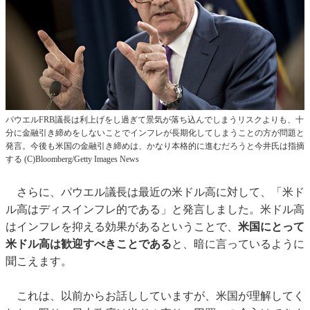
パウエルFRB議長は利上げをし過ぎて景気が落ち込んでしまうリスクよりも、十
分に金融引き締めをしないことでインフレが長期化してしまうことの方が問題と
発言。今後も米国の金融引き締めは、かなり本格的に進むだろうと今井氏は指摘
する (C)Bloomberg/Getty Images News
さらに、パウエル議長は最近の米ドル高に対して、「米ド
ル高はディスインフレ的である」と発言しました。米ドル高
はインフレを抑える効果があるということで、
米国にとって
米ドル高は歓迎すべきことである
と、暗に言っているように
聞こえます。
これは、以前からお話ししていますが、米国が理解してく