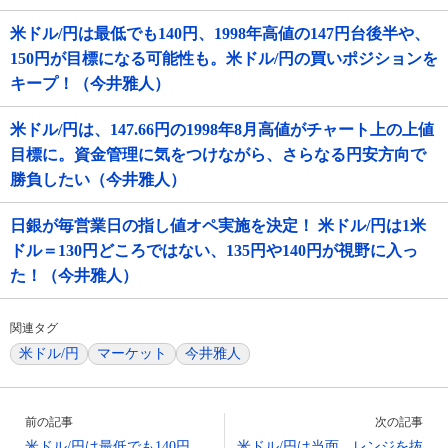
米ドル/円は最低でも140円、1998年高値の147円台後半や、
150円が目標になる可能性も。米ドル/円の買いポジションを
キープ！（今井雅人）
米ドル/円は、147.66円の1998年8月高値がチャート上の上値
目標に。資金管理に気をつけながら、さらなる円安方向で
勝負したい（今井雅人）
日銀が毎営業日の指し値オペ実施を決定！ 米ドル/円は1米
ドル＝130円どころではない、135円や140円が視野に入っ
た！（今井雅人）
関連タグ
米ドル/円
マーケット
今井雅人
前の記事
次の記事
米ドル/円は最低でも140円、
米ドル/円は当面、レンジを抜