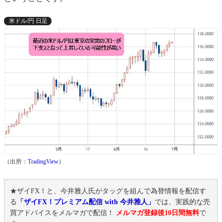
米ドル/円 日足
（出所：
TradingView
）
★ザイFX！と、今井雅人氏がタッグを組んで為替情報を配信す
る
「ザイFX！プレミアム配信 with 今井雅人」
では、実践的な売
買アドバイスをメルマガで配信！
メルマガ登録後10日間無料
で