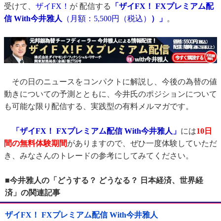
受けて、
ザイFX！
が 配信する
「ザイFX！ FXプレミアム配
信 With今井雅人
（月額：5,500円（税込）
）」
。
その日のニュースをコンパクトに解説し、今後の為替の値
動きについての予測とともに、今井氏のポジションについて
も可能な限り配信する、実践型の有料メルマガです。
「ザイFX！ FXプレミアム配信 With今井雅人」
には
10日
間の無料体験期間
がありますので、ぜひ一度体験していただ
き、みなさんのトレードの参考にしてみてください。
■今井雅人の「どうする？ どうなる？ 日本経済、世界経
済」の関連記事
ザイFX！ FXプレミアム配信 With今井雅人