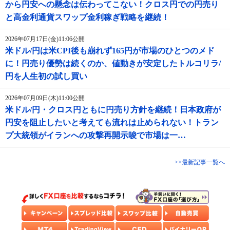
から円安への懸念は伝わってこない！クロス円での円売り
と高金利通貨スワップ金利稼ぎ戦略を継続！
2026年07月17日(金)11:06公開
米ドル/円は米CPI後も崩れず165円が市場のひとつのメド
に！円売り優勢は続くのか、値動きが安定したトルコリラ/
円を人生初の試し買い
2026年07月09日(木)11:00公開
米ドル/円・クロス円ともに円売り方針を継続！日本政府が
円安を阻止したいと考えても流れは止められない！トラン
プ大統領がイランへの攻撃再開示唆で市場は一…
>>最新記事一覧へ