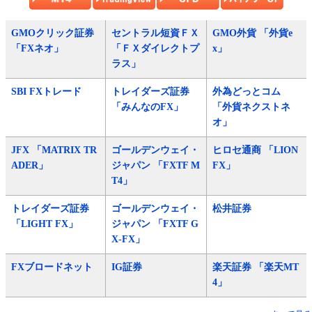
GMOクリック証券
セントラル短資ＦＸ
GMO外貨 「外貨e
「FXネオ」
「ＦＸダイレクトプ
x」
ラス」
SBI FXトレード
トレイダーズ証券
外為どっとコム
「みんなのFX」
「外貨ネクストネ
オ」
JFX 「MATRIX TR
ゴールデンウェイ・
ヒロセ通商 「LION
ADER」
ジャパン 「FXTF M
FX」
T4」
トレイダーズ証券
ゴールデンウェイ・
松井証券
「LIGHT FX」
ジャパン 「FXTF G
X-FX」
FXブロードネット
IG証券
楽天証券 「楽天MT
4」