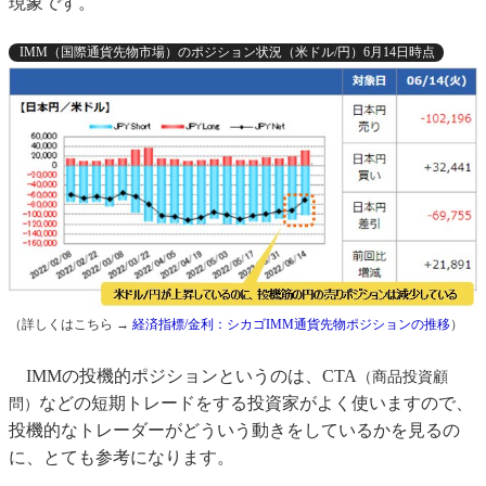
現象です。
IMM（国際通貨先物市場）のポジション状況（米ドル/円）6月14日時点
（詳しくはこちら →
経済指標/金利：シカゴIMM通貨先物ポジションの推移
）
IMMの投機的ポジションというのは、CTA
（商品投資顧
などの短期トレードをする投資家がよく使いますので、
問）
投機的なトレーダーがどういう動きをしているかを見るの
に、とても参考になります。