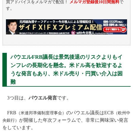
買アドバイスをメルマガで配信！
メルマガ登録後10日間無料
で
す。
パウエルFRB議長は景気後退のリスクよりもイ
ンフレの長期化を懸念。米ドル高を歓迎するよ
うな発言もあり、米ドル売り・円買い介入は困
難
3つ目は、
パウエル発言
です。
FRB
のパウエル議長はECB
（米連邦準備制度理事会）
（欧州中
が開催した年次フォーラムで、非常に興味深い発言
央銀行）
をしています。