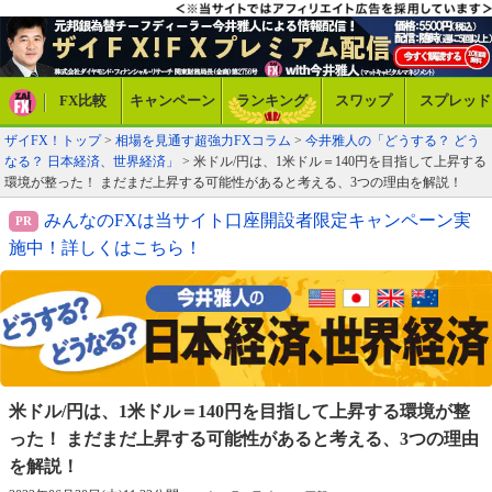
FX比較
キャンペーン
ランキング
スワップ
スプレッド
ザイFX！トップ
>
相場を見通す超強力FXコラム
>
今井雅人の「どうする？ どう
なる？ 日本経済、世界経済」
> 米ドル/円は、1米ドル＝140円を目指して上昇する
環境が整った！ まだまだ上昇する可能性があると考える、3つの理由を解説！
みんなのFXは当サイト口座開設者限定キャンペーン実
施中！詳しくはこちら！
米ドル/円は、1米ドル＝140円を目指して
上昇する環境が整
った！ まだまだ上昇する
可能性があると考える、3つの理由
を解説！