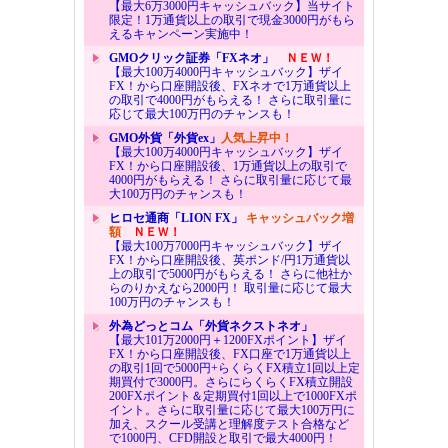
【最大6万3000円キャッシュバック】当サイト
限定！1万通貨以上の取引で現金3000円がもら
えるキャンペーン実施中！
GMOクリック証券「FXネオ」
ＮＥＷ！
【最大100万4000円キャッシュバック】ザイ
FX！から口座開設後、FXネオで1万通貨以上
の取引で4000円がもらえる！ さらに取引量に
応じて最大100万円のチャンスも！
GMO外貨「外貨ex」
人気上昇中！
【最大100万4000円キャッシュバック】ザイ
FX！から口座開設後、1万通貨以上の取引で
4000円がもらえる！ さらに取引量に応じて最
大100万円のチャンスも！
ヒロセ通商「LION FX」
キャッシュバック増
額
ＮＥＷ！
【最大100万7000円キャッシュバック】ザイ
FX！から口座開設後、英ポンド/円1万通貨以
上の取引で5000円がもらえる！ さらに他社か
らのりかえなら2000円！ 取引量に応じて最大
100万円のチャンスも！
外為どっとコム「外貨ネクストネオ」
【最大101万2000円＋1200FXポイント】ザイ
FX！から口座開設後、FX口座で1万通貨以上
の取引1回で5000円+らくらくFX積立1回以上定
期買付で3000円。さらにらくらくFX積立開設
200FXポイント＆定期買付1回以上で1000FXポ
イント。さらに取引量に応じて最大100万円に
加え、スクール受講と理解度テスト合格など
で1000円、CFD開設と取引で最大4000円！