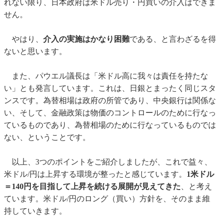
れない限り、日本政府は米ドル売り・円買いの介入はできま
せん。
やはり、
介入の実施はかなり困難
である、と言わざるを得
ないと思います。
また、パウエル議長は「米ドル高に我々は責任を持たな
い」とも発言しています。これは、日銀とまったく同じスタ
ンスです。為替相場は政府の所管であり、中央銀行は関係な
い、そして、金融政策は物価のコントロールのために行なっ
ているものであり、為替相場のために行なっているものでは
ない、ということです。
以上、3つのポイントをご紹介しましたが、これで益々、
米ドル/円は上昇する環境が整ったと感じています。
1米ドル
＝140円を目指して上昇を続ける展開が見えてきた
、と考え
ています。米ドル/円のロング（買い）方針を、そのまま維
持していきます。