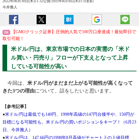
2022年06月30日(木)11:32公開
[2022年06月30日(木)11:32更新]
今井雅人
【GMOクリック証券】圧倒的人気で100万口座達成！最短即日で
取引可能！
米ドル/円は、東京市場での日本の実需の「米ド
ル買い・円売り」フローが下支えとなって上昇
している可能性が高い
今回は、
米ドル/円がまだまだ上がる可能性が高くなって
きた3つの理由
について、話をしたいと思います。
【参考記事】
●
米ドル/円は最低でも140円、1998年高値の147円台後半や、150円が
目標になる可能性も。米ドル/円の買いポジションをキープ！（6月23
日、今井雅人）
●
米ドル/円は、147.66円の1998年8月高値がチャート上の上値目標