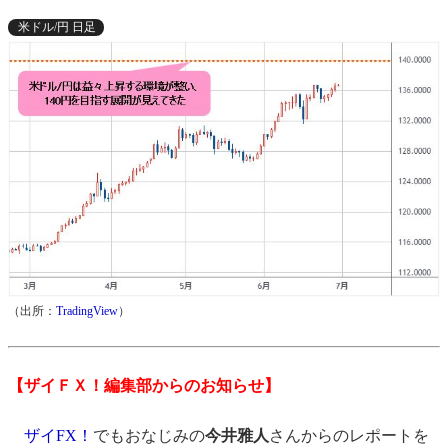
米ドル/円 日足
（出所：
TradingView
）
【ザイＦＸ！編集部からのお知らせ】
ザイFX！
でもおなじみの
今井雅人
さんからのレポートを