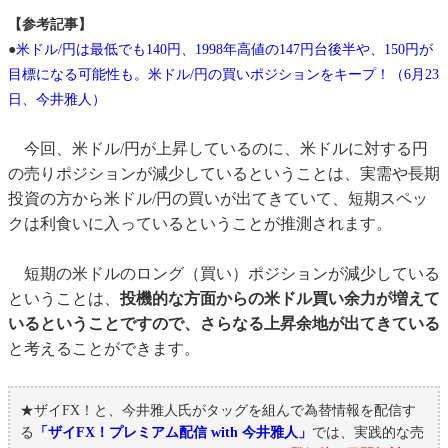
【参考記事】
●
米ドル/円は最低でも140円、1998年高値の147円台後半や、150円が
目標になる可能性も。米ドル/円の買いポジションをキープ！（6月23
日、今井雅人）
今回、米ドル/円が上昇しているのに、米ドルに対する円
の売りポジションが減少しているということは、実需や長期
投資の方から米ドル/円の買いが出てきていて、短期スペッ
クは利食いに入っているということが推測されます。
短期の米ドルのロング（買い）ポジションが減少している
ということは、
投機的な方面からの米ドル買い余力が増えて
いるということですので、さらなる上昇余地が出てきている
と考えることができます。
★ザイFX！と、今井雅人氏がタッグを組んで為替情報を配信す
る
「ザイFX！プレミアム配信 with 今井雅人」
では、実践的な売