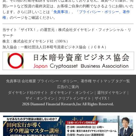
資、その他の行動を勧誘する目的では運営しておりません。通貨ペアの選択、売
買レートなど投資の最終決定は、お客様ご自身の判断でなさるようにお願いいた
します。さらに詳しいことは
「免責事項」
、
「プライバシー・ポリシー、著作
権」
のページをご確認ください。
当サイト「ザイFX！」の運営元：株式会社ダイヤモンド・フィナンシャル・リ
サーチ
株主：株式会社ダイヤモンド社（100％）
加入協会：一般社団法人日本暗号資産ビジネス協会（ＪＣＢＡ）
免責事項
会社概要
プライバシー・ポリシー、著作権
サイトマップ
タグ一覧
広告のご案内
ダイヤモンド社のサイト
ダイヤモンド・オンライン
|
週刊ダイヤモンド
|
ザイ・オンライン
|
クリプトインサイト
|
ザイFX！
2026 Diamond Financial Research,Inc All Rights Reserved.