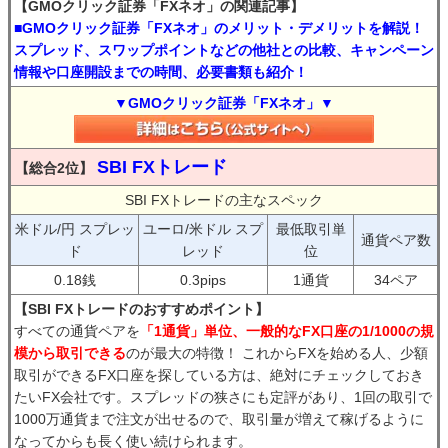
【GMOクリック証券「FXネオ」の関連記事】
■GMOクリック証券「FXネオ」のメリット・デメリットを解説！
スプレッド、スワップポイントなどの他社との比較、キャンペーン
情報や口座開設までの時間、必要書類も紹介！
▼GMOクリック証券「FXネオ」▼
SBI FXトレード
【総合2位】
SBI FXトレードの主なスペック
米ドル/円 スプレッ
ユーロ/米ドル スプ
最低取引単
通貨ペア数
ド
レッド
位
0.18銭
0.3pips
1通貨
34ペア
【SBI FXトレードのおすすめポイント】
すべての通貨ペアを
「1通貨」単位、一般的なFX口座の1/1000の規
模から取引できる
のが最大の特徴！ これからFXを始める人、少額
取引ができるFX口座を探している方は、絶対にチェックしておき
たいFX会社です。スプレッドの狭さにも定評があり、1回の取引で
1000万通貨まで注文が出せるので、取引量が増えて稼げるように
なってからも長く使い続けられます。