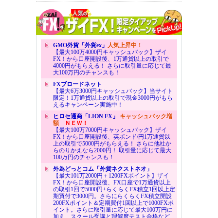
GMO外貨「外貨ex」
人気上昇中！
【最大100万4000円キャッシュバック】ザイ
FX！から口座開設後、1万通貨以上の取引で
4000円がもらえる！ さらに取引量に応じて最
大100万円のチャンスも！
FXブロードネット
【最大6万3000円キャッシュバック】当サイト
限定！1万通貨以上の取引で現金3000円がもら
えるキャンペーン実施中！
ヒロセ通商「LION FX」
キャッシュバック増
額
ＮＥＷ！
【最大100万7000円キャッシュバック】ザイ
FX！から口座開設後、英ポンド/円1万通貨以
上の取引で5000円がもらえる！ さらに他社か
らのりかえなら2000円！ 取引量に応じて最大
100万円のチャンスも！
外為どっとコム「外貨ネクストネオ」
【最大101万2000円＋1200FXポイント】ザイ
FX！から口座開設後、FX口座で1万通貨以上
の取引1回で5000円+らくらくFX積立1回以上定
期買付で3000円。さらにらくらくFX積立開設
200FXポイント＆定期買付1回以上で1000FXポ
イント。さらに取引量に応じて最大100万円に
加え、スクール受講と理解度テスト合格など