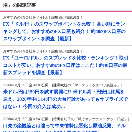
場」の関連記事
おすすめのFX会社をザイFX！編集部が徹底調査！
FX「ドル/円」のスワップポイントを比較！ 高い順にラン
キングして、おすすめのFX口座も紹介！ 約40のFX口座の
スワップポイントを調査【最新】
おすすめのFX会社をザイFX！編集部が徹底調査！
FX「ユーロ/ドル」のスプレッドを比較・ランキング！取引
コストが安い、おすすめのFX口座はここだ！約40口座の最
新スプレッドを調査【最新】
2026年08月07日(金)18:09公開 [陳満咲杜の「マーケットをズバリ裏読み」]
米ドル/円は150円を試す展開に!? 米ドル高・円安は終焉を
迎え、2026年中に140円の大台打診があってもサプライズで
はない！ 今回の介入は成功…
2026年08月07日(金)15:43公開 [持田有紀子の「戦うオンナのマーケット日記」]
口先の楽観論とは違って中東情勢は悪化し原油反発、ドル