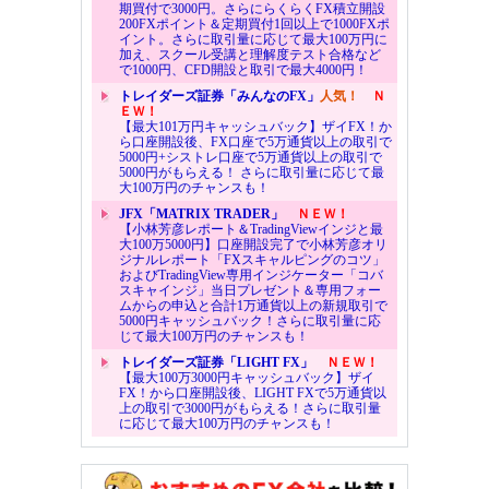
期買付で3000円。さらにらくらくFX積立開設
200FXポイント＆定期買付1回以上で1000FXポ
イント。さらに取引量に応じて最大100万円に
加え、スクール受講と理解度テスト合格など
で1000円、CFD開設と取引で最大4000円！
トレイダーズ証券「みんなのFX」
人気！
Ｎ
ＥＷ！
【最大101万円キャッシュバック】ザイFX！か
ら口座開設後、FX口座で5万通貨以上の取引で
5000円+シストレ口座で5万通貨以上の取引で
5000円がもらえる！ さらに取引量に応じて最
大100万円のチャンスも！
JFX「MATRIX TRADER」
ＮＥＷ！
【小林芳彦レポート＆TradingViewインジと最
大100万5000円】口座開設完了で小林芳彦オリ
ジナルレポート「FXスキャルピングのコツ」
およびTradingView専用インジケーター「コバ
スキャインジ」当日プレゼント＆専用フォー
ムからの申込と合計1万通貨以上の新規取引で
5000円キャッシュバック！さらに取引量に応
じて最大100万円のチャンスも！
トレイダーズ証券「LIGHT FX」
ＮＥＷ！
【最大100万3000円キャッシュバック】ザイ
FX！から口座開設後、LIGHT FXで5万通貨以
上の取引で3000円がもらえる！さらに取引量
に応じて最大100万円のチャンスも！