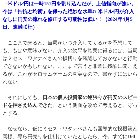
⇒
米ドル/円は一時151円を割り込んだが、上値指向が強い。
今は「拮抗と均衡」を保った絶妙な水準!? 米ドル/円が介入
なしに円安の流れを修正する可能性は低い！（2024年4月5
日、陳満咲杜）
ここまで来ると、当局がいつ介入してくるかを予想して
も、もはや意味がない。介入の効果を確実に得るには、当局
はミセス・ワタナベさんの損切りを確認しておかないと行動
できないかもしれない。ここまで言うと非常に残酷に聞こえ
るが、これがセロサムゲームの真実なので、書かずにはいら
れない。
それにしても、
日本の個人投資家の逆張りが円安のスピー
ドを押さえ込んできた
、という側面を改めて考えると、ぞっ
とする。
なぜなら、仮にミセス・ワタナベさんも国際的な投機筋と
同様、専ら円売りを仕掛けていたとしたら、
今、すでに160