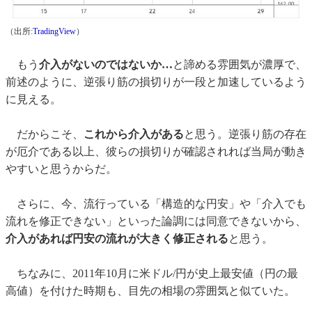
（出所:
TradingView
）
もう
介入がないのではないか…
と諦める雰囲気が濃厚で、
前述のように、逆張り筋の損切りが一段と加速しているよう
に見える。
だからこそ、
これから介入がある
と思う。逆張り筋の存在
が厄介である以上、彼らの損切りが確認されれば当局が動き
やすいと思うからだ。
さらに、今、流行っている「構造的な円安」や「介入でも
流れを修正できない」といった論調には同意できないから、
介入があれば円安の流れが大きく修正される
と思う。
ちなみに、2011年10月に米ドル/円が史上最安値（円の最
高値）を付けた時期も、目先の相場の雰囲気と似ていた。