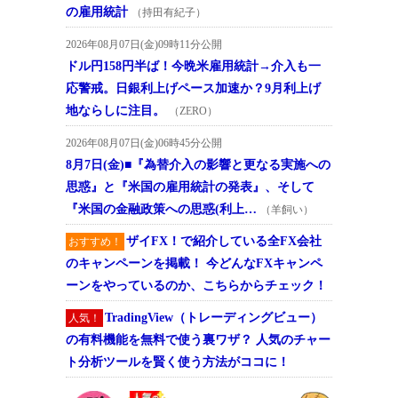
の雇用統計
（持田有紀子）
2026年08月07日(金)09時11分公開
ドル円158円半ば！今晩米雇用統計→介入も一
応警戒。日銀利上げペース加速か？9月利上げ
地ならしに注目。
（ZERO）
2026年08月07日(金)06時45分公開
8月7日(金)■『為替介入の影響と更なる実施への
思惑』と『米国の雇用統計の発表』、そして
『米国の金融政策への思惑(利上…
（羊飼い）
ザイFX！で紹介している全FX会社
おすすめ！
のキャンペーンを掲載！ 今どんなFXキャンペ
ーンをやっているのか、こちらからチェック！
TradingView（トレーディングビュー）
人気！
の有料機能を無料で使う裏ワザ？ 人気のチャー
ト分析ツールを賢く使う方法がココに！