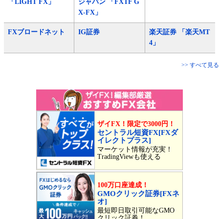
「LIGHT FX」
ジャパン 「FXTF G
X-FX」
FXブロードネット
IG証券
楽天証券 「楽天MT
4」
>> すべて見る
ザイFX！限定で3000円！
セントラル短資FX[FXダ
イレクトプラス]
マーケット情報が充実！
TradingViewも使える
100万口座達成！
GMOクリック証券[FXネ
オ]
最短即日取引可能なGMO
クリック証券！