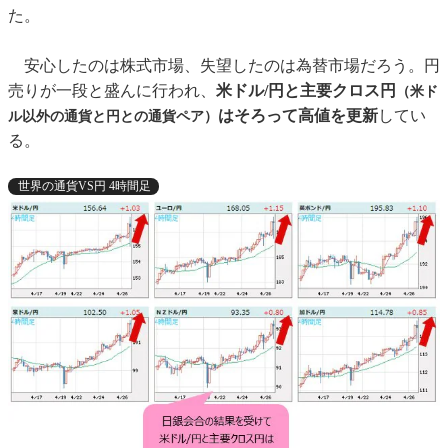
た。
安心したのは株式市場、失望したのは為替市場だろう。円
売りが一段と盛んに行われ、
米ドル/円と主要クロス円
（米ド
はそろって高値を更新
してい
ル以外の通貨と円との通貨ペア）
る。
世界の通貨VS円 4時間足