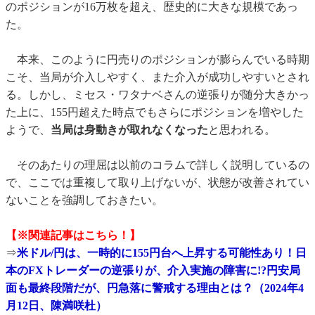
のポジションが16万枚を超え、歴史的に大きな規模であっ
た。
本来、このように円売りのポジションが膨らんでいる時期
こそ、当局が介入しやすく、また介入が成功しやすいとされ
る。しかし、ミセス・ワタナベさんの逆張りが随分大きかっ
た上に、155円超えた時点でもさらにポジションを増やした
ようで、
当局は身動きが取れなくなった
と思われる。
そのあたりの理屈は以前のコラムで詳しく説明しているの
で、ここでは重複して取り上げないが、状態が改善されてい
ないことを強調しておきたい。
【※関連記事はこちら！】
⇒
米ドル/円は、一時的に155円台へ上昇する可能性あり！日
本のFXトレーダーの逆張りが、介入実施の障害に!?円安局
面も最終段階だが、円急落に警戒する理由とは？（2024年4
月12日、陳満咲杜）