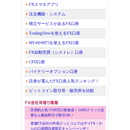
FXスマホアプリ
注文機能・システム
積立サービスがあるFX口座
TradingViewを使えるFX口座
MT4やMT5を使えるFX口座
FX自動売買（シストレ）口座
CFD口座
バイナリーオプション口座
読者が選んだFX口座人気ランキング！
ビットコイン取引所・販売所を比較
圧倒的人気で100万口座達成！ GMOクリック証
券なら最短即日で取引OK！
老舗FX会社の外為どっとコムではザイFX！か
らの口座開設者限定キャンペーン中！