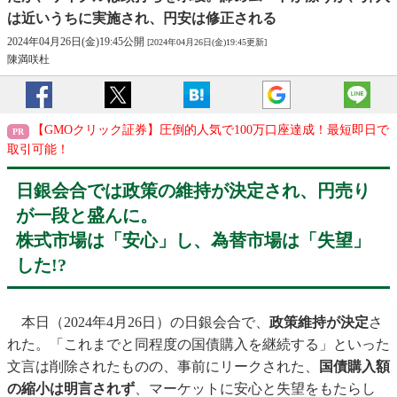
は近いうちに実施され、円安は修正される
2024年04月26日(金)19:45公開
[2024年04月26日(金)19:45更新]
陳満咲杜
【GMOクリック証券】圧倒的人気で100万口座達成！最短即日で
取引可能！
日銀会合では政策の維持が決定され、円売り
が一段と盛んに。
株式市場は「安心」し、為替市場は「失望」
した!?
本日（2024年4月26日）の日銀会合で、
政策維持が決定
さ
れた。「これまでと同程度の国債購入を継続する」といった
文言は削除されたものの、事前にリークされた、
国債購入額
の縮小は明言されず
、マーケットに安心と失望をもたらし