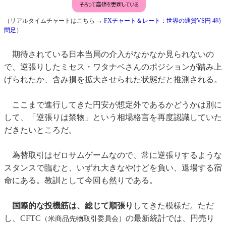
（リアルタイムチャートはこちら →
FXチャート＆レート：世界の通貨VS円 4時
間足
）
期待されている日本当局の介入がなかなか見られないの
で、逆張りしたミセス・ワタナベさんのポジションが踏み上
げられたか、含み損を拡大させられた状態だと推測される。
ここまで進行してきた円安が想定外であるかどうかは別に
して、「逆張りは禁物」という相場格言を再度認識していた
だきたいところだ。
為替取引はゼロサムゲームなので、常に逆張りするような
スタンスで臨むと、いずれ大きなやけどを負い、退場する宿
命にある。教訓として今回も然りである。
国際的な投機筋は、総じて順張り
してきた模様だ。ただ
し、CFTC
の最新統計では、円売り
（米商品先物取引委員会）