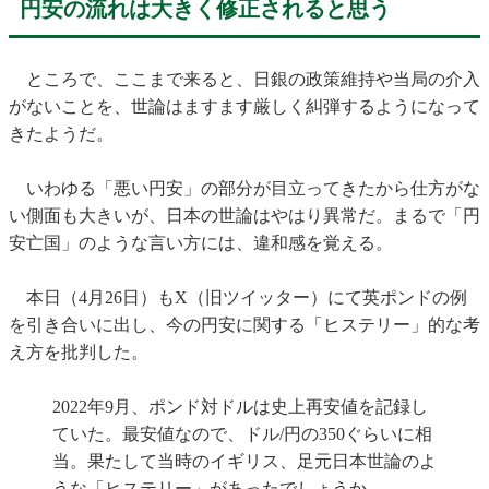
円安の流れは大きく修正されると思う
ところで、ここまで来ると、日銀の政策維持や当局の介入
がないことを、世論はますます厳しく糾弾するようになって
きたようだ。
いわゆる「悪い円安」の部分が目立ってきたから仕方がな
い側面も大きいが、日本の世論はやはり異常だ。まるで「円
安亡国」のような言い方には、違和感を覚える。
本日（4月26日）もX（旧ツイッター）にて英ポンドの例
を引き合いに出し、今の円安に関する「ヒステリー」的な考
え方を批判した。
2022年9月、ポンド対ドルは史上再安値を記録し
ていた。最安値なので、ドル/円の350ぐらいに相
当。果たして当時のイギリス、足元日本世論のよ
うな「ヒステリー」があったでしょうか。