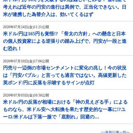
考えれば近年の円安の進行は異例で、正当化できない。日
米が連携した為替介入は、効いてくるはず
2026年07月24日(金)11:21公開
米ドル/円は165円も覚悟!? 「骨太の方針」への懸念と日本
の個人投資家による逆張りの踏み上げで、円安が一段と進
む恐れ！
2026年07月10日(金)17:06公開
円売り一辺倒の市場センチメントに変化の兆し！今の状況
は「円安バブル」と言っても過言ではない。高値更新した
英ポンド/円に反落を示唆するサインが点灯
2026年07月03日(金)16:50公開
米ドル/円の反落が相場における「神の見えざる手」による
ものなら、米ドル安へ大転換を果たす歴史的な一幕に!?ユ
ーロ/米ドルは下落一服で「底割れ」回避の…
>>最新記事一覧へ