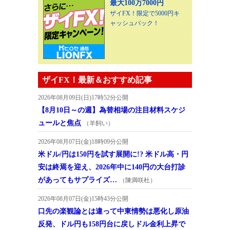
最大100万7000円
ザイFX！限定で5000円キ
ャッシュバック！
ザイFX！最新＆おすすめ記事
2026年08月09日(日)17時52分公開
【8月10日～の週】為替相場の注目材料スケジ
ュールと焦点
（羊飼い）
2026年08月07日(金)18時09分公開
米ドル/円は150円を試す展開に!? 米ドル高・円
安は終焉を迎え、2026年中に140円の大台打診
があってもサプライズ…
（陳満咲杜）
2026年08月07日(金)15時43分公開
口先の楽観論とは違って中東情勢は悪化し原油
反発、ドル円も158円台に戻しドル金利上昇で