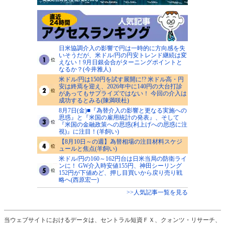
日米協調介入の影響で円は一時的に方向感を失
いそうだが、米ドル/円の円安トレンド継続は変
えない！9月日銀会合がターニングポイントと
なるか？(今井雅人)
米ドル/円は150円を試す展開に!? 米ドル高・円
安は終焉を迎え、2026年中に140円の大台打診
があってもサプライズではない！ 今回の介入は
成功するとみる(陳満咲杜)
8月7日(金)■『為替介入の影響と更なる実施への
思惑』と『米国の雇用統計の発表』、そして
『米国の金融政策への思惑(利上げへの思惑に注
視)』に注目！(羊飼い)
【8月10日～の週】為替相場の注目材料スケジ
ュールと焦点(羊飼い)
米ドル/円の160～162円台は日米当局の防衛ライ
ンに！ GW介入時安値155円、神田シーリング
152円が下値めど、押し目買いから戻り売り戦
略へ(西原宏一)
>>人気記事一覧を見る
当ウェブサイトにおけるデータは、セントラル短資ＦＸ、クォンツ・リサーチ、