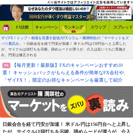
FX比較
キャンペーン
ランキング
スワップ
スプレッド
ザイFX！トップ
>
相場を見通す超強力FXコラム
>
陳満咲杜の「マーケットをズ
バリ裏読み」
> 日銀会合を経て円安が加速！ 米ドル/円は156円台へと上昇した
が、サイクルは頭打ちを示唆。諦めムードが漂うが、介入は近いうちに実施さ
れ、円安は修正される
【毎月更新！最新版】FXのキャンペーンおすすめ10
選！ キャッシュバックがもらえる条件が簡単なFX会社や、
「ザイFX！」限定のお得なキャンペーンを厳選して紹介
日銀会合を経て円安が加速！ 米ドル/円は156円台へと
上昇し
たが、サイクルは頭打ちを示唆。諦めムードが
漂うが、介入