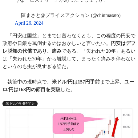
— 陳まさと@プライスアクション (@chinmasato)
April 26, 2024
「円安は国益」とまでは言わなくとも、この程度の円安で
政府や日銀を罵倒するのはおかしいと言いたい。
円安はデフ
レ脱却の代償であり、痛み
である。「失われた20年」あるい
は「失われた30年」から離脱して、まったく痛みを伴わない
というのも虫が良すぎる話だ。
執筆中の現時点で、
米ドル/円は157円手前
まで上昇、
ユー
ロ/円は168円の節目を突破
した。
米ドル/円 4時間足