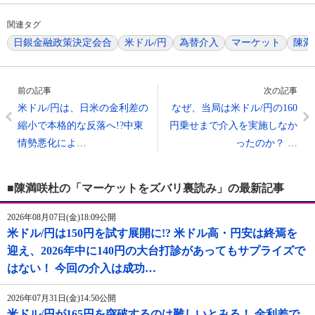
関連タグ
日銀金融政策決定会合
米ドル/円
為替介入
マーケット
陳満
前の記事
次の記事
米ドル/円は、日米の金利差の
なぜ、当局は米ドル/円の160
縮小で本格的な反落へ!?中東
円乗せまで介入を実施しなか
情勢悪化によ…
ったのか？ …
■陳満咲杜の「マーケットをズバリ裏読み」の最新記事
2026年08月07日(金)18:09公開
米ドル/円は150円を試す展開に!? 米ドル高・円安は終焉を
迎え、2026年中に140円の大台打診があってもサプライズで
はない！ 今回の介入は成功…
2026年07月31日(金)14:50公開
米ドル/円が165円を突破するのは難しいとみる！ 金利差で