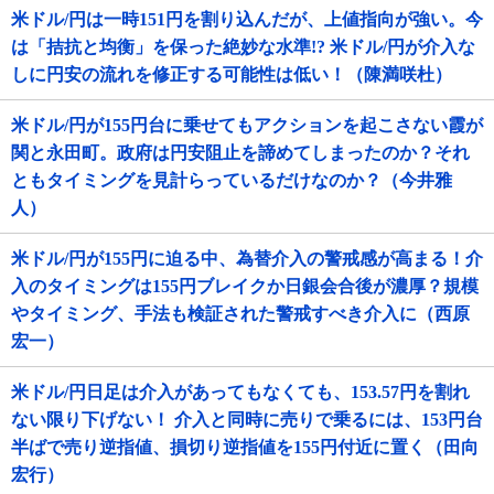
米ドル/円は一時151円を割り込んだが、上値指向が強い。今
は「拮抗と均衡」を保った絶妙な水準!? 米ドル/円が介入な
しに円安の流れを修正する可能性は低い！（陳満咲杜）
米ドル/円が155円台に乗せてもアクションを起こさない霞が
関と永田町。政府は円安阻止を諦めてしまったのか？それ
ともタイミングを見計らっているだけなのか？（今井雅
人）
米ドル/円が155円に迫る中、為替介入の警戒感が高まる！介
入のタイミングは155円ブレイクか日銀会合後が濃厚？規模
やタイミング、手法も検証された警戒すべき介入に（西原
宏一）
米ドル/円日足は介入があってもなくても、153.57円を割れ
ない限り下げない！ 介入と同時に売りで乗るには、153円台
半ばで売り逆指値、損切り逆指値を155円付近に置く（田向
宏行）