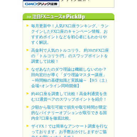
毎月更新中！人気FX口座ランキング。 ラン
クインしたFX口座のキャンペーン情報、お
すすめポイントなどを初心者にもわかりや
すく解説。
高金利で人気のトルコリラ。 約30のFX口座
の「トルコリラ/円」のスワップポイントを
調査して比較！
なぜあなたのダウ理論は機能しないのか？
田向宏行が導く「ダウ理論マスター講座」
～時間軸の基礎知識と実践編～ 【9/5（土）
会場+オンライン同時開催】
約40口座を調査して比較！高金利通貨を含
む12通貨ペアのスワップポイントを紹介！
少額から取引可能で損失や取引時間が限定
的なバイナリーオプションが取引できる国
内全7口座を徹底比較。
ザイFX！では簡単なアンケート調査を行な
っております。お手数おかけしますがご協