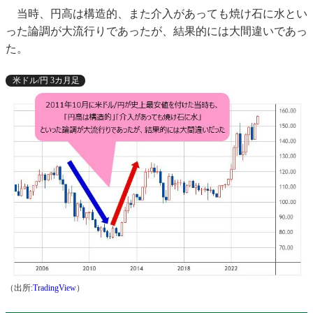
当時、円高は構造的、また介入があっても焼け石に水とい
った論調が大流行りであったが、結果的には大間違いであっ
た。
米ドル/円 3カ月足
（出所:
TradingView
）