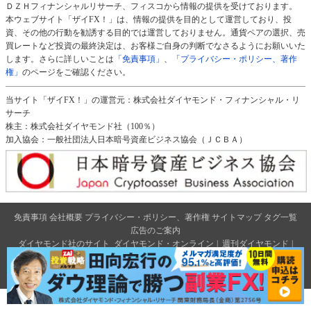
ＤＺＨフィナンシャルリサーチ、フィスコから情報の提供を受けております。
本ウェブサイト「ザイFX！」は、情報の提供を目的として運営しており、投
資、その他の行動を勧誘する目的では運営しておりません。通貨ペアの選択、売
買レートなど投資の最終決定は、お客様ご自身の判断でなさるようにお願いいた
します。さらに詳しいことは
「免責事項」
、
「プライバシー・ポリシー、著作
権」
のページをご確認ください。
当サイト「ザイFX！」の運営元：株式会社ダイヤモンド・フィナンシャル・リ
サーチ
株主：株式会社ダイヤモンド社（100％）
加入協会：一般社団法人日本暗号資産ビジネス協会（ＪＣＢＡ）
免責事項
会社概要
プライバシー・ポリシー、著作権
サイトマップ
タグ一覧
広告のご案内
ダイヤモンド社のサイト
ダイヤモンド・オンライン
|
週刊ダイヤモンド
|
ザイ・オンライン
|
クリプトインサイト
|
ザイFX！
2026 Diamond Financial Research,Inc All Rights Reserved.