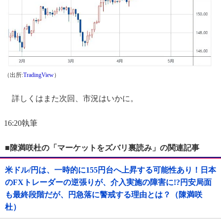
（出所:
TradingView
）
詳しくはまた次回、市況はいかに。
16:20執筆
■陳満咲杜の「マーケットをズバリ裏読み」の関連記事
米ドル/円は、一時的に155円台へ上昇する可能性あり！日本
のFXトレーダーの逆張りが、介入実施の障害に!?円安局面
も最終段階だが、円急落に警戒する理由とは？（陳満咲
杜）