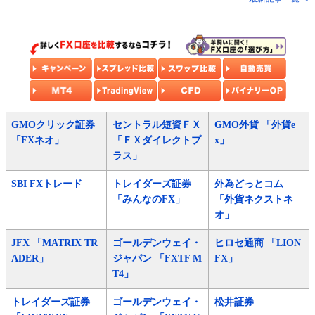
GMOクリック証券
セントラル短資ＦＸ
GMO外貨 「外貨e
「FXネオ」
「ＦＸダイレクトプ
x」
ラス」
SBI FXトレード
トレイダーズ証券
外為どっとコム
「みんなのFX」
「外貨ネクストネ
オ」
JFX 「MATRIX TR
ゴールデンウェイ・
ヒロセ通商 「LION
ADER」
ジャパン 「FXTF M
FX」
T4」
トレイダーズ証券
ゴールデンウェイ・
松井証券