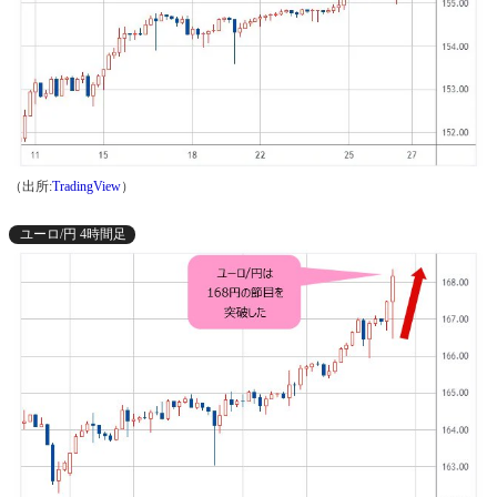
（出所:
TradingView
）
ユーロ/円 4時間足