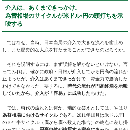
介入は、あくまできっかけ。
為替相場のサイクルが米ドル/円の頭打ちを示
唆する
ではなぜ、当時、日本当局の介入で大きな流れを歯止め
し、また歴史的な大底を打たせることができたのだろうか。
それを説明するには、まず誤解を解かないといけない。言
ってみれば、確かに政府・日銀が介入してから円高の流れが
止まったが、
介入はあくまできっかけ
で、資金力で勝負した
わけでもなかった。要するに、
時代の流れが円高終焉を示唆
していたから、介入が「容易」に成功した
わけだ。
では、時代の流れとは何か。端的な答えとしては、やはり
為替相場におけるサイクル
である。2011年10月は米ドル/円
の16年半サイクル（底から底へ数えた場合）の終点に差し掛
かっていたから、
円高自体が終焉する宿命にあった
。それが