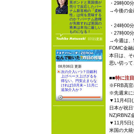
英ポンドと英国債が
・29時00
売りで反応したバー
→今後の金
ナム新首相の「柔軟
性」は何を意味する
のか？バーナム政権
が失敗すれば英国の
・24時00
将来は本当に厳しい
ものになる！
・27時00
07/21更新
→今週は、
FOMC金
本日は、そ
思い切って
08月06日 更新
次の介入いつ？日銀利
上げペース上げざるを
■■
特に注目
得ない。円安止まらな
※FRB高官
ければ10月末～11月に
追加介入か？
※先週末に
▼11月4日(
日本が祝日
NZ)RBN
▼11月5日(
米国の大統