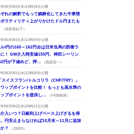
6年08月06日(木)15時29分公開
れぞれの解釈でもって鎮静化してきた中東情
、ボラティリティ上がりかけたドル円またも
着
（持田有紀子）
6年08月06日(木)13時20分公開
ル/円の160～162円台は日米当局の防衛ラ
に！ GW介入時安値155円、神田シーリン
52円が下値めど、押…
（西原宏一）
6年08月06日(木)12時00分公開
「スイスフラン/トルコリラ（CHF/TRY）」
スワップポイントを比較！ もっとも高水準の
ワップポイントを提供し…
（FX情報局）
6年08月06日(木)09時21分公開
の介入いつ？日銀利上げペース上げざるを得
。円安止まらなければ10月末～11月に追加
入か？
（ZERO）