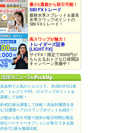
最小1通貨から取引可能！
SBI FXトレード
最狭水準スプレッド＆最良
水準スワップポイントの
SBI FXトレード！
高スワップが魅力！
トレイダーズ証券
[LIGHT FX]
ザイFX！限定で3000円が
もらえるおトクな口座開設
キャンペーン実施中！
高金利で人気のトルコリラ。 約30のFX口座
の「トルコリラ/円」のスワップポイントを
調査して比較！
約40口座を調査して比較！高金利通貨を含
む12通貨ペアのスワップポイントを紹介！
少額から取引可能で損失や取引時間が限定
的なバイナリーオプションが取引できる国
内全7口座を徹底比較。