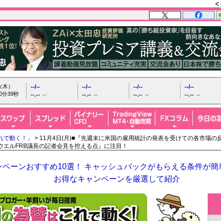
日（木）
--/--
--/--
--/--
--/--
0分40秒
--.--
--
--.--
--
--.--
--
--.--
--
れで動く！」
> 11月4日(月)■『先週末に米国の雇用統計の発表を受けての各市場
ウエルFRB議長の記者会見を控える点』に注目！
ペーンおすすめ10選！ キャッシュバックがもらえる条件が簡単
お得なキャンペーンを厳選して紹介