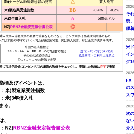
独)
ナーゲル独連銀総裁の発言
要人発言
202
米)製造業受注指数
-0.4%
-0.2%
そ
米)3年債入札
580億ドル
勢
NZ)
RBNZ金融安定報告書公表
-
-
膠
通→太字→赤色太字の順番で重要なものになる。ピンク太字は金融政策関連のもの。
202
ックは米国の材料でオレンジは金融政策関連、黄は要人発言、緑は企業の決算を表す。
米ド
米国の経済指標は
SS→S→AA→A→BB→B→Cの7段階で表記
当コンテンツについての
イン
その他の経済指標は
免罪事項・ご利用上注意点
◎→○→△→×の4段階で表記
グ1
20時に市場予想値(コンセンサス)の最新の数値をチェックし、更新した数値は
赤字
で表記
202
FX
指標及びイベントは、
の
分：
米)製造業受注指数
ス
分：
米)3年債入札
まる。
202
次
は、
ない
分：
NZ)
RBNZ金融安定報告書公表
介