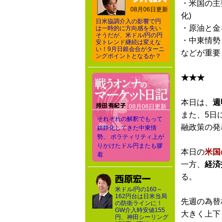
・米国の主
08月06日更新
化)
日米協調介入の影響で円
・原油と金
は一時的に方向感を失い
そうだが、米ドル/円の円
・中東情勢
安トレンド継続は変えな
い！9月日銀会合がターニ
などが重要
ングポイントとなるか？
★★★
本日は、
週
08月06日更新
また、5日
それぞれの解釈でもって
融政策の発
鎮静化してきた中東情
勢、 ボラティリティ上が
りかけたドル円またも膠
本日の
米国
着
一方、
経済
る。
米ドル/円の160～
162円台は日米当局
先週の為替
の防衛ラインに！
GW介入時安値155
大きく上下
円、神田シーリング