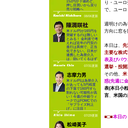
152円が下値めど、
り・ユーロ
押し目買いから戻り
売り戦略へ
で、ユーロ
08/06更新
週明けの為
方向に窓を
米ドル/円が165円を
突破するのは難しい
とみる！ 金利差で考
えれば近年の円安の
本日は、
先
進行は異例で、正当
化できない。日米が
主要な株式
連携した為替介入
は、効いてくるはず
表及びパウ
07/31更新
選挙・投開
その他、
米
米ドル/円は為替介入
惑(先週に
があっても5円程度
表(本日小粒
の下落で160円すら
割れない可能性が高
言
、
米国の
い！今週の中銀ウィ
ークではFOMCでの
「サプライズ利上
げ」に注目！
07/29更新
■□■
本日の