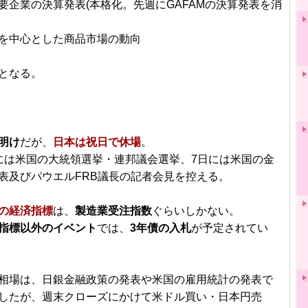
要企業の決算発表(本格化。先週にGAFAMの決算発表を消
を中心とした商品市場の動向
となる。
明け
だが、
日本は祝日で休場
。
には米国の大統領選挙・連邦議会選挙、7日には米国の金
表及びパウエルFRB議長の記者会見を控える。
の経済指標
は、
製造業受注指数
ぐらいしかない。
指標以外のイベント
では、
3年債の入札
が予定されてい
相場は、日銀金融政策の発表や米国の雇用統計の発表で
したが、週末クローズにかけて米ドル買い・日本円売