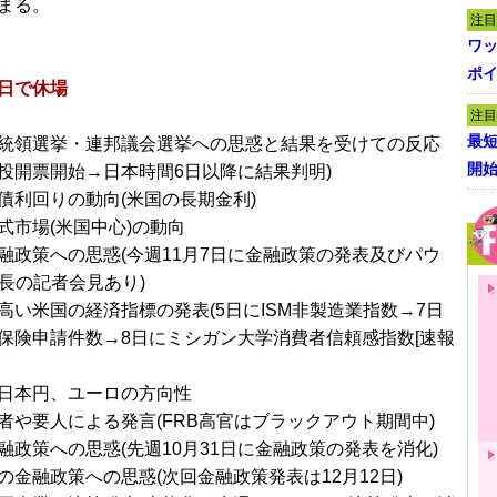
まる。
注目
ワ
ポイ
日で休場
注目
最短
統領選挙・連邦議会選挙への思惑と結果を受けての反応
開
日に投開票開始→日本時間6日以降に結果判明)
債利回りの動向(米国の長期金利)
式市場(米国中心)の動向
融政策への思惑(今週11月7日に金融政策の発表及びパウ
議長の記者会見あり)
高い米国の経済指標の発表(5日にISM非製造業指数→7日
保険申請件数→8日にミシガン大学消費者信頼感指数[速報
日本円、ユーロの方向性
者や要人による発言(FRB高官はブラックアウト期間中)
融政策への思惑(先週10月31日に金融政策の発表を消化)
の金融政策への思惑(次回金融政策発表は12月12日)