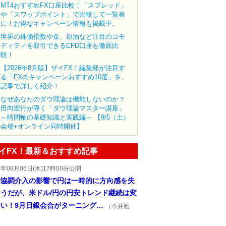
MT4おすすめFX口座比較！「スプレッド」
や「スワップポイント」で比較して一覧表
に！お得なキャンペーン情報も掲載中。
世界の株価指数や金、原油など注目のコモ
ディティを取引できるCFD口座を徹底比
較！
【2026年8月版】ザイFX！編集部が注目す
る「FXのキャンペーンおすすめ10選」を、
記事で詳しく紹介！
なぜあなたのダウ理論は機能しないのか？
田向宏行が導く「ダウ理論マスター講座」
～時間軸の基礎知識と実践編～ 【9/5（土）
会場+オンライン同時開催】
イFX！最新＆おすすめ記事
6年08月06日(木)17時00分公開
米協調介入の影響で円は一時的に方向感を失
そうだが、米ドル/円の円安トレンド継続は変
ない！9月日銀会合がターニング…
（今井雅