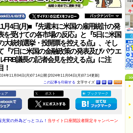
11月4日(月)■『先週末に米国の雇用統計の発
表を受けての各市場の反応』と『5日に米国
の大統領選挙・投開票を控える点』、そし
て『7日に米国の金融政策の発表及びパウエ
ルFRB議長の記者会見を控える点』に注
目！
024年11月04日(月)07:14公開 [2024年11月04日(月)07:14更新]
この記事を印刷する
文字サイズ
シェア
ポスト
ブックマーク
報充実の外為どっとコム！
当サイト口座開設者限定キャンペーン
！