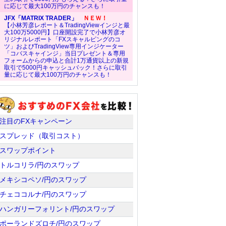
に応じて最大100万円のチャンスも！
JFX「MATRIX TRADER」
ＮＥＷ！
【小林芳彦レポート＆TradingViewインジと最
大100万5000円】口座開設完了で小林芳彦オ
リジナルレポート「FXスキャルピングのコ
ツ」およびTradingView専用インジケーター
「コバスキャインジ」当日プレゼント＆専用
フォームからの申込と合計1万通貨以上の新規
取引で5000円キャッシュバック！さらに取引
量に応じて最大100万円のチャンスも！
注目のFXキャンペーン
スプレッド（取引コスト）
スワップポイント
トルコリラ/円のスワップ
メキシコペソ/円のスワップ
チェココルナ/円のスワップ
ハンガリーフォリント/円のスワップ
ポーランドズロチ/円のスワップ