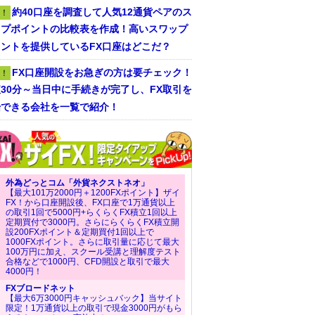
約40口座を調査して人気12通貨ペアのス
！
ップポイントの比較表を作成！高いスワップ
ントを提供しているFX口座はどこだ？
FX口座開設をお急ぎの方は要チェック！
！
30分～当日中に手続きが完了し、FX取引を
始できる会社を一覧で紹介！
外為どっとコム「外貨ネクストネオ」
【最大101万2000円＋1200FXポイント】ザイ
FX！から口座開設後、FX口座で1万通貨以上
の取引1回で5000円+らくらくFX積立1回以上
定期買付で3000円。さらにらくらくFX積立開
設200FXポイント＆定期買付1回以上で
1000FXポイント。さらに取引量に応じて最大
100万円に加え、スクール受講と理解度テスト
合格などで1000円、CFD開設と取引で最大
4000円！
FXブロードネット
【最大6万3000円キャッシュバック】当サイト
限定！1万通貨以上の取引で現金3000円がもら