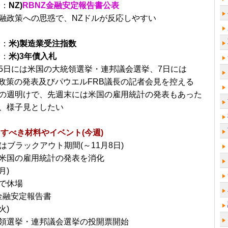
分：
NZ)
RBNZ金融安定報告書公表
融政策への思惑で、NZドルが反応しやすい
分：
米)製造業受注指数
分：
米)3年債入札
5日には米国の大統領選挙・連邦議会選挙、7日には
融政策の発表及びパウエルFRB議長の記者会見を控える
の週明けで、先週末には米国の雇用統計の発表もあった
、様子見としたい
すべき材料やイベント(今週)
はブラックアウト期間(～11月8日)
米国の雇用統計の発表を消化
月)
で休場
Z金融安定報告書
火)
領選挙・連邦議会選挙の投開票開始