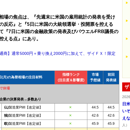
相場の焦点は、『先週末に米国の雇用統計の発表を受け
の反応』と『5日に米国の大統領選挙・投開票を控える
て『7日に米国の金融政策の発表及びパウエルFRB議長の
控える点』にあり。
通商】通常5000円＋乗り換え2000円に加えて、ザイＦＸ！限定
！
指標ランク
市場
前回
4日(月)の為替相場の注目材料
(注目度＆影響度)
予想値
発表値
ザ
で休場
202
企業の決算発表→多数あり
日
仏)
製造業PMI【改定値】
44.5
44.5
い
独)
製造業PMI【改定値】
42.6
42.6
え
欧)
製造業PMI【改定値】
45.9
45.9
人）