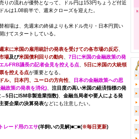
売りの流れが優勢となって、ドル円は153円ちょうど付近
ドルは1.08前半で、週末クローズを迎えた。
替相場は、先週末の終値よりも米ドル売り・日本円買い
開けてスタートしている。
週末に米国の雇用統計の発表を受けての各市場の反応
、
市場
及び
米国債利回りの動向
、
7日に米国の金融政策の発
エルFRB議長の記者会見を控える点
、
5日に米国の大統領
票を控える点
が重要となる。
ドル、日本円、ユーロの方向性
、
日本の金融政策への思
金融政策の発表を消化)
、
注目度の高い米国の経済指標の発
→5日にISM非製造業指数)
、
金融当局者や要人による発
主要企業の決算発表
などにも注意したい。
トレード用のエサ
(羊飼いの見解)■□■(
※毎日更新
)