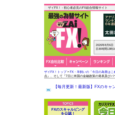
ザイFX！ - 初心者必見のFX総合情報サイト
2026年8月6
日本時間13時1
ザイFX！トップ
>
FX・羊飼いの「今日の為替はこ
点』、そして『7日に米国の金融政策の発表及びパ
【毎月更新！最新版】FXのキャン
FXのスキャルピング
を公認！