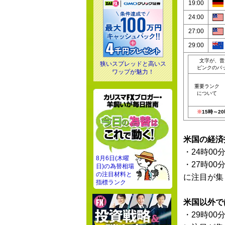
19:00
24:00
27:00
29:00
文字が、普
狭いスプレッドと高いス
ピンクのバ
ワップが魅力！
重要ランク
について
※
15時～
米国の経済
・24時00
8月6日(木曜
・27時00
日)の為替相場
の注目材料と
に注目が集
指標ランク
米国以外で
・29時00