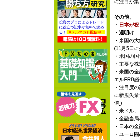
に注目が集
その他、
投資のプロによるトレード
・
日本が祝
に役立つ記事が無料で読め
・
週明け
る！
FXメルマガも配信中！
・米国の大
(11月5
・米国の国
・主要な株
・米国の金
エルFRB
・注目度の
に新規失業
値])
・米ドル、
・金融当局
・日本の金
・ユーロ圏