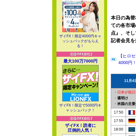
本日の為替
ての各市場
点』、そし
ザイFX！限定4000円キャ
記者会見を
ッシュバックがもらえ
る！
【ヒロセ
最大100万7000円
4000円
11月
・
日本が祝日
・
週明け
・
米国の主要
ザイFX！限定で5000円キ
ャッシュバック！
17:50
17:55
ザイFX！読者に
18:00
圧倒的人気！