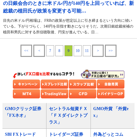
の日銀会合のときに米ドル/円が140円を上回っていれば、新
総裁の植田氏が政策を変更する可能…
目先の米ドル/円相場は、FRBの政策が想定以上に引き締まるという方向に傾い
ている。下がりづらく、140円を目指す動きになりそうだ。次期日銀総裁候補の
植田和男氏に対する所信聴取後、円安が進んでいる。日…
<<
<
7
8
9
10
11
>
>>
GMOクリック証券
セントラル短資ＦＸ
GMO外貨 「外貨e
「FXネオ」
「ＦＸダイレクトプ
x」
ラス」
SBI FXトレード
トレイダーズ証券
外為どっとコム