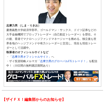
志摩力男 （しま・りきお）
慶應義塾大学経済学部卒。ゴールドマン・サックス、ドイツ証券などの
大手金融機関でプロップトレーダー（自己勘定トレーダー）を歴任。そ
の後、香港でマクロヘッジファンドマネージャーを務める。独立後も世
界各地のヘッジファンドや有力トレーダーと交流し、現在も現役トレー
ダーとして活躍中。
執筆者のオフィシャルサイトなど
・
「志摩力男オフィシャルサイト」
へ
・ザイ投資戦略メルマガ
「志摩力男のグローバルFXトレード！」
を配信
中！（10日間の無料購読期間あり）
【ザイＦＸ！編集部からのお知らせ】