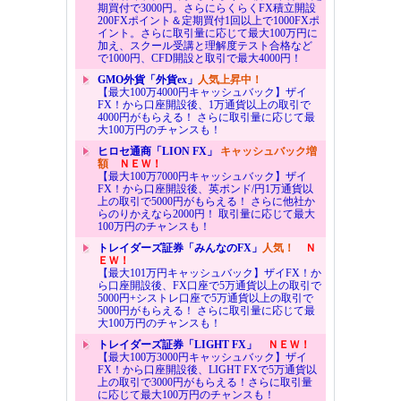
期買付で3000円。さらにらくらくFX積立開設
200FXポイント＆定期買付1回以上で1000FXポ
イント。さらに取引量に応じて最大100万円に
加え、スクール受講と理解度テスト合格など
で1000円、CFD開設と取引で最大4000円！
GMO外貨「外貨ex」
人気上昇中！
【最大100万4000円キャッシュバック】ザイ
FX！から口座開設後、1万通貨以上の取引で
4000円がもらえる！ さらに取引量に応じて最
大100万円のチャンスも！
ヒロセ通商「LION FX」
キャッシュバック増
額
ＮＥＷ！
【最大100万7000円キャッシュバック】ザイ
FX！から口座開設後、英ポンド/円1万通貨以
上の取引で5000円がもらえる！ さらに他社か
らのりかえなら2000円！ 取引量に応じて最大
100万円のチャンスも！
トレイダーズ証券「みんなのFX」
人気！
Ｎ
ＥＷ！
【最大101万円キャッシュバック】ザイFX！か
ら口座開設後、FX口座で5万通貨以上の取引で
5000円+シストレ口座で5万通貨以上の取引で
5000円がもらえる！ さらに取引量に応じて最
大100万円のチャンスも！
トレイダーズ証券「LIGHT FX」
ＮＥＷ！
【最大100万3000円キャッシュバック】ザイ
FX！から口座開設後、LIGHT FXで5万通貨以
上の取引で3000円がもらえる！さらに取引量
に応じて最大100万円のチャンスも！