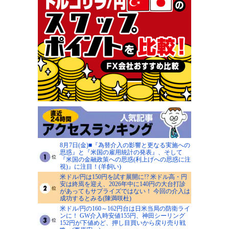
8月7日(金)■『為替介入の影響と更なる実施への
思惑』と『米国の雇用統計の発表』、そして
『米国の金融政策への思惑(利上げへの思惑に注
視)』に注目！(羊飼い)
米ドル/円は150円を試す展開に!? 米ドル高・円
安は終焉を迎え、2026年中に140円の大台打診
があってもサプライズではない！ 今回の介入は
成功するとみる(陳満咲杜)
米ドル/円の160～162円台は日米当局の防衛ライ
ンに！ GW介入時安値155円、神田シーリング
152円が下値めど、押し目買いから戻り売り戦