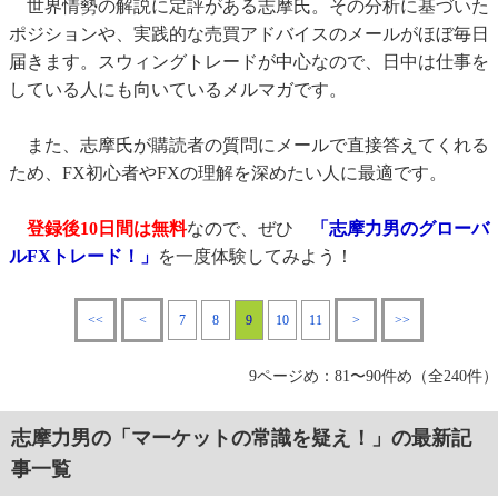
世界情勢の解説に定評がある志摩氏。その分析に基づいた
ポジションや、実践的な売買アドバイスのメールがほぼ毎日
届きます。スウィングトレードが中心なので、日中は仕事を
している人にも向いているメルマガです。
また、志摩氏が購読者の質問にメールで直接答えてくれる
ため、FX初心者やFXの理解を深めたい人に最適です。
登録後10日間は無料
なので、ぜひ
「志摩力男のグローバ
ルFXトレード！」
を一度体験してみよう！
<<
<
7
8
9
10
11
>
>>
9ページめ：81〜90件め（全240件）
志摩力男の「マーケットの常識を疑え！」の最新記
事一覧