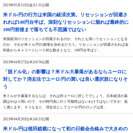
2023年05月12日(金)11:31公開
米ドル/円の行方は米国の経済次第。リセッションが回避さ
れれば140円台半ば、深刻なリセッションに陥れば最終的に
100円前後まで落ちても不思議ではない
米国経済のリセッションが回避されるのか、それとも深いリセッションとなる
のか、それが米ドル/円の相場を決めるだろう。リセッションが回避されれば金
利差からキャリートレード的な動きとなり、140円台半ばぐ…
2023年04月27日(木)18:56公開
「脱ドル化」の影響は？米ドル大暴落があるならユーロに
対してか？消去法でユーロ/円の買いは良い選択肢になりそ
う
米ドルが大暴落するならば、それは対ユーロに対してでしょう。日本経済の基
調はやはり弱いので、その時円高に行く可能性はないわけではないですが、低
く感じます。そうなると、消去法としてユーロ/円のロングは良…
2023年04月20日(木)18:23公開
米ドル/円は植田総裁になって初の日銀会合絡みで大きめの