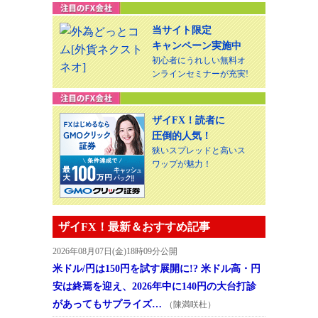
当サイト限定
キャンペーン実施中
初心者にうれしい無料オ
ンラインセミナーが充実!
ザイFX！読者に
圧倒的人気！
狭いスプレッドと高いス
ワップが魅力！
ザイFX！最新＆おすすめ記事
2026年08月07日(金)18時09分公開
米ドル/円は150円を試す展開に!? 米ドル高・円
安は終焉を迎え、2026年中に140円の大台打診
があってもサプライズ…
（陳満咲杜）