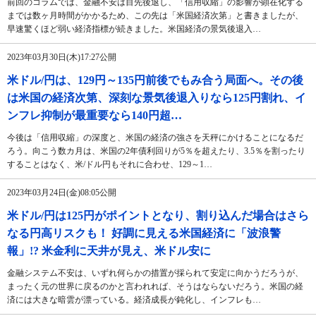
前回のコラムでは、金融不安は目先後退し、「信用収縮」の影響が顕在化する
までは数ヶ月時間がかかるため、この先は「米国経済次第」と書きましたが、
早速驚くほど弱い経済指標が続きました。米国経済の景気後退入…
2023年03月30日(木)17:27公開
米ドル/円は、129円～135円前後でもみ合う局面へ。その後
は米国の経済次第、深刻な景気後退入りなら125円割れ、イ
ンフレ抑制が最重要なら140円超…
今後は「信用収縮」の深度と、米国の経済の強さを天秤にかけることになるだ
ろう。向こう数カ月は、米国の2年債利回りが5％を超えたり、3.5％を割ったり
することはなく、米/ドル円もそれに合わせ、129～1…
2023年03月24日(金)08:05公開
米ドル/円は125円がポイントとなり、割り込んだ場合はさら
なる円高リスクも！ 好調に見える米国経済に「波浪警
報」!? 米金利に天井が見え、米ドル安に
金融システム不安は、いずれ何らかの措置が採られて安定に向かうだろうが、
まったく元の世界に戻るのかと言われれば、そうはならないだろう。米国の経
済には大きな暗雲が漂っている。経済成長が鈍化し、インフレも…