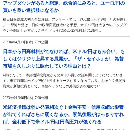
アップダウンがあると想定。総合的にみると、ユーロ/円の
買いも良い選択肢になるか
植田日銀総裁の初会合に注目。アンケートでは「YCC修正せず9割」との報道も
／ 一部海外勢は、日銀の政策変更は近いと予想。米ドル/円は大きめのアップダ
ウンを想定した方がよさそう ／ 5月FOMC0.25％利上げは8割…
2023年04月13日(木)17:39公開
日本から円高材料がでなければ、米ドル/円はもみ合い、も
しくはジリジリ上昇する展開か。「ザ・セイホ」が、為替
市場を久しぶりに賑わしている理由とは？
4月に入って、本邦機関投資家からの米ドル買いの話を聞くようになっていま
す。東京時間に米ドル/円が上昇するケースが多くなっており、おそらく機関投
資家が新規投資として、為替ヘッジなしの外債投資を始めてい…
2023年04月06日(木)17:00公開
米経済指標は弱い発表相次ぐ！金融不安・信用収縮の影響
が出てくればさらに弱くなるか。景気後退がはっきりすれ
ば、金利低下で米ドル/円は円高圧力が強くなる