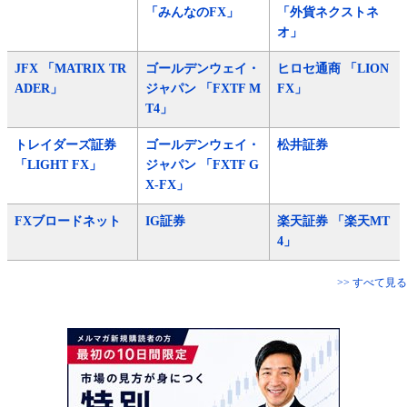
「みんなのFX」
「外貨ネクストネ
オ」
JFX 「MATRIX TR
ゴールデンウェイ・
ヒロセ通商 「LION
ADER」
ジャパン 「FXTF M
FX」
T4」
トレイダーズ証券
ゴールデンウェイ・
松井証券
「LIGHT FX」
ジャパン 「FXTF G
X-FX」
FXブロードネット
IG証券
楽天証券 「楽天MT
4」
>> すべて見る