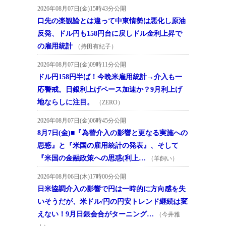
2026年08月07日(金)15時43分公開
口先の楽観論とは違って中東情勢は悪化し原油
反発、ドル円も158円台に戻しドル金利上昇で
の雇用統計
（持田有紀子）
2026年08月07日(金)09時11分公開
ドル円158円半ば！今晩米雇用統計→介入も一
応警戒。日銀利上げペース加速か？9月利上げ
地ならしに注目。
（ZERO）
2026年08月07日(金)06時45分公開
8月7日(金)■『為替介入の影響と更なる実施への
思惑』と『米国の雇用統計の発表』、そして
『米国の金融政策への思惑(利上…
（羊飼い）
2026年08月06日(木)17時00分公開
日米協調介入の影響で円は一時的に方向感を失
いそうだが、米ドル/円の円安トレンド継続は変
えない！9月日銀会合がターニング…
（今井雅