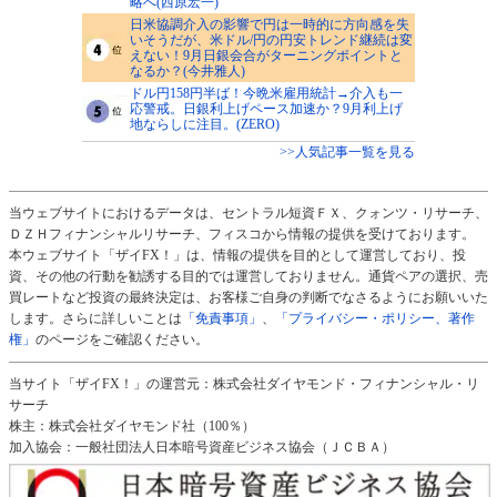
略へ(西原宏一)
日米協調介入の影響で円は一時的に方向感を失
いそうだが、米ドル/円の円安トレンド継続は変
えない！9月日銀会合がターニングポイントと
なるか？(今井雅人)
ドル円158円半ば！今晩米雇用統計→介入も一
応警戒。日銀利上げペース加速か？9月利上げ
地ならしに注目。(ZERO)
>>人気記事一覧を見る
当ウェブサイトにおけるデータは、セントラル短資ＦＸ、クォンツ・リサーチ、
ＤＺＨフィナンシャルリサーチ、フィスコから情報の提供を受けております。
本ウェブサイト「ザイFX！」は、情報の提供を目的として運営しており、投
資、その他の行動を勧誘する目的では運営しておりません。通貨ペアの選択、売
買レートなど投資の最終決定は、お客様ご自身の判断でなさるようにお願いいた
します。さらに詳しいことは
「免責事項」
、
「プライバシー・ポリシー、著作
権」
のページをご確認ください。
当サイト「ザイFX！」の運営元：株式会社ダイヤモンド・フィナンシャル・リ
サーチ
株主：株式会社ダイヤモンド社（100％）
加入協会：一般社団法人日本暗号資産ビジネス協会（ＪＣＢＡ）