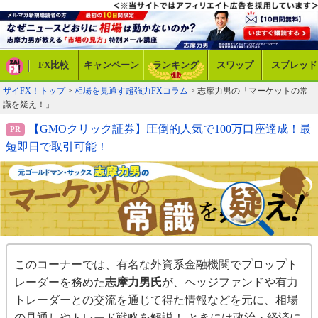
FX比較
キャンペーン
ランキング
スワップ
スプレッド
ザイFX！トップ
>
相場を見通す超強力FXコラム
>
志摩力男の「マーケットの常
識を疑え！」
【GMOクリック証券】圧倒的人気で100万口座達成！最
短即日で取引可能！
このコーナーでは、有名な外資系金融機関でプロップト
レーダーを務めた
志摩力男氏
が、ヘッジファンドや有力
トレーダーとの交流を通じて得た情報などを元に、相場
の見通しやトレード戦略を解説！ ときには政治・経済に