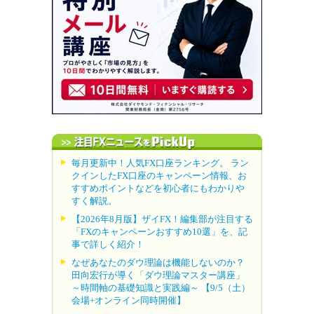
毎月更新中！人気FX口座ランキング。 ラン
クインしたFX口座のキャンペーン情報、お
すすめポイントなどを初心者にもわかりや
すく解説。
【2026年8月版】ザイFX！編集部が注目する
「FXのキャンペーンおすすめ10選」を、記
事で詳しく紹介！
なぜあなたのダウ理論は機能しないのか？
田向宏行が導く「ダウ理論マスター講座」
～時間軸の基礎知識と実践編～ 【9/5（土）
会場+オンライン同時開催】