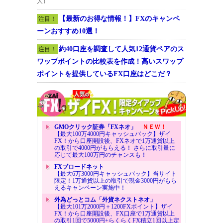
人）
【最新のお得な情報！】FXのキャンペ
注目！
ーンおすすめ10選！
約40口座を調査して人気12通貨ペアのス
注目！
ワップポイントの比較表を作成！高いスワップ
ポイントを提供しているFX口座はどこだ？
GMOクリック証券「FXネオ」
ＮＥＷ！
【最大100万4000円キャッシュバック】ザイ
FX！から口座開設後、FXネオで1万通貨以上
の取引で4000円がもらえる！ さらに取引量に
応じて最大100万円のチャンスも！
FXブロードネット
【最大6万3000円キャッシュバック】当サイト
限定！1万通貨以上の取引で現金3000円がもら
えるキャンペーン実施中！
外為どっとコム「外貨ネクストネオ」
【最大101万2000円＋1200FXポイント】ザイ
FX！から口座開設後、FX口座で1万通貨以上
の取引1回で5000円+らくらくFX積立1回以上定