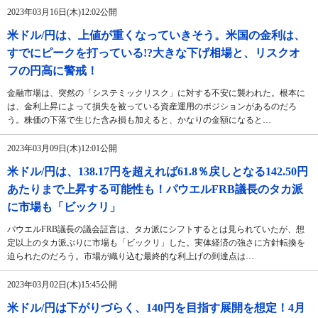
2023年03月16日(木)12:02公開
米ドル/円は、上値が重くなっていきそう。米国の金利は、
すでにピークを打っている!?大きな下げ相場と、リスクオ
フの円高に警戒！
金融市場は、突然の「システミックリスク」に対する不安に襲われた。根本に
は、金利上昇によって損失を被っている資産運用のポジションがあるのだろ
う。株価の下落で生じた含み損も加えると、かなりの金額になると…
2023年03月09日(木)12:01公開
米ドル/円は、138.17円を超えれば61.8％戻しとなる142.50円
あたりまで上昇する可能性も！パウエルFRB議長のタカ派
に市場も「ビックリ」
パウエルFRB議長の議会証言は、タカ派にシフトするとは見られていたが、想
定以上のタカ派ぶりに市場も「ビックリ」した。実体経済の強さに方針転換を
迫られたのだろう。市場が織り込む最終的な利上げの到達点は…
2023年03月02日(木)15:45公開
米ドル/円は下がりづらく、140円を目指す展開を想定！4月