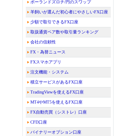
ポーランドズロチ/円のスワップ
羊飼いが選んだ初心者にやさしいFX口座
少額で取引できるFX口座
取扱通貨ペア数や取引量ランキング
会社の信頼性
FX・為替ニュース
FXスマホアプリ
注文機能・システム
積立サービスがあるFX口座
TradingViewを使えるFX口座
MT4やMT5を使えるFX口座
FX自動売買（シストレ）口座
CFD口座
バイナリーオプション口座