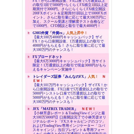
FX！から口座開設後、FX口座で1万通貨以上
の取引1回で5000円+らくらくFX積立1回以上定
期買付で3000円。さらにらくらくFX積立開設
200FXポイント＆定期買付1回以上で1000FXポ
イント。さらに取引量に応じて最大100万円に
加え、スクール受講と理解度テスト合格など
で1000円、CFD開設と取引で最大4000円！
GMO外貨「外貨ex」
人気上昇中！
【最大100万4000円キャッシュバック】ザイ
FX！から口座開設後、1万通貨以上の取引で
4000円がもらえる！ さらに取引量に応じて最
大100万円のチャンスも！
FXブロードネット
【最大6万3000円キャッシュバック】当サイト
限定！1万通貨以上の取引で現金3000円がもら
えるキャンペーン実施中！
トレイダーズ証券「みんなのFX」
人気！
Ｎ
ＥＷ！
【最大101万円キャッシュバック】ザイFX！か
ら口座開設後、FX口座で5万通貨以上の取引で
5000円+シストレ口座で5万通貨以上の取引で
5000円がもらえる！ さらに取引量に応じて最
大100万円のチャンスも！
JFX「MATRIX TRADER」
ＮＥＷ！
【小林芳彦レポート＆TradingViewインジと最
大100万5000円】口座開設完了で小林芳彦オリ
ジナルレポート「FXスキャルピングのコツ」
およびTradingView専用インジケーター「コバ
スキャインジ」当日プレゼント＆専用フォー
ムからの申込と合計1万通貨以上の新規取引で