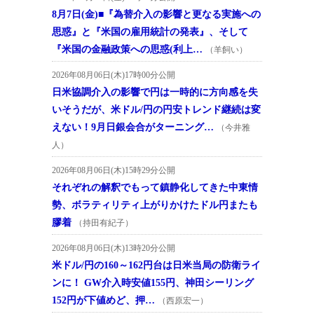
8月7日(金)■『為替介入の影響と更なる実施への
思惑』と『米国の雇用統計の発表』、そして
『米国の金融政策への思惑(利上…
（羊飼い）
2026年08月06日(木)17時00分公開
日米協調介入の影響で円は一時的に方向感を失
いそうだが、米ドル/円の円安トレンド継続は変
えない！9月日銀会合がターニング…
（今井雅
人）
2026年08月06日(木)15時29分公開
それぞれの解釈でもって鎮静化してきた中東情
勢、ボラティリティ上がりかけたドル円またも
膠着
（持田有紀子）
2026年08月06日(木)13時20分公開
米ドル/円の160～162円台は日米当局の防衛ライ
ンに！ GW介入時安値155円、神田シーリング
152円が下値めど、押…
（西原宏一）