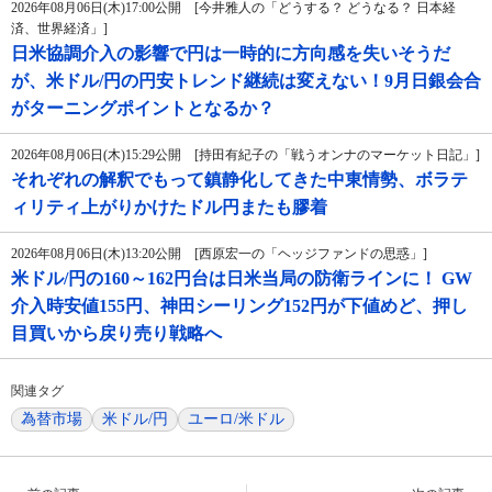
2026年08月06日(木)17:00公開 [今井雅人の「どうする？ どうなる？ 日本経
済、世界経済」]
日米協調介入の影響で円は一時的に方向感を失いそうだ
が、米ドル/円の円安トレンド継続は変えない！9月日銀会合
がターニングポイントとなるか？
2026年08月06日(木)15:29公開 [持田有紀子の「戦うオンナのマーケット日記」]
それぞれの解釈でもって鎮静化してきた中東情勢、ボラテ
ィリティ上がりかけたドル円またも膠着
2026年08月06日(木)13:20公開 [西原宏一の「ヘッジファンドの思惑」]
米ドル/円の160～162円台は日米当局の防衛ラインに！ GW
介入時安値155円、神田シーリング152円が下値めど、押し
目買いから戻り売り戦略へ
関連タグ
為替市場
米ドル/円
ユーロ/米ドル