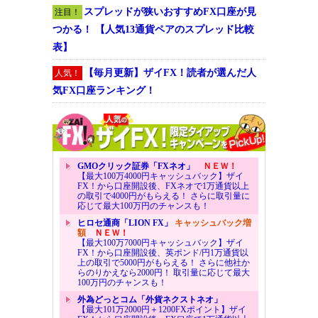
スプレッドが狭いおすすめFX口座が見
注目！
つかる！ 【人気13通貨ペアのスプレッド比較
表】
【毎月更新】ザイFX！読者が選んだ人
人気！
気FX口座ランキング！
GMOクリック証券「FXネオ」
ＮＥＷ！
【最大100万4000円キャッシュバック】ザイ
FX！から口座開設後、FXネオで1万通貨以上
の取引で4000円がもらえる！ さらに取引量に
応じて最大100万円のチャンスも！
ヒロセ通商「LION FX」
キャッシュバック増
額
ＮＥＷ！
【最大100万7000円キャッシュバック】ザイ
FX！から口座開設後、英ポンド/円1万通貨以
上の取引で5000円がもらえる！ さらに他社か
らのりかえなら2000円！ 取引量に応じて最大
100万円のチャンスも！
外為どっとコム「外貨ネクストネオ」
【最大101万2000円＋1200FXポイント】ザイ