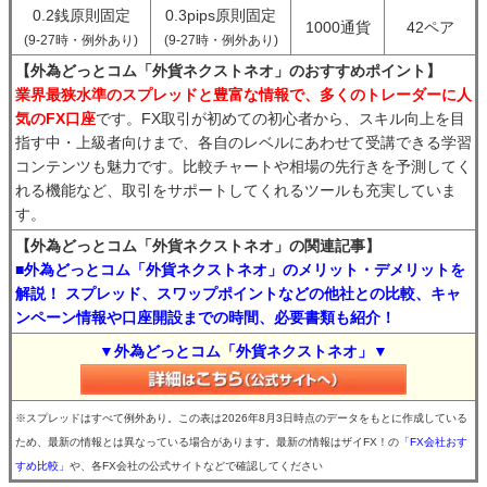
0.2銭原則固定
0.3pips原則固定
1000通貨
42ペア
(9-27時・例外あり)
(9-27時・例外あり)
【外為どっとコム「外貨ネクストネオ」のおすすめポイント】
業界最狭水準のスプレッドと豊富な情報で、多くのトレーダーに人
気のFX口座
です。FX取引が初めての初心者から、スキル向上を目
指す中・上級者向けまで、各自のレベルにあわせて受講できる学習
コンテンツも魅力です。比較チャートや相場の先行きを予測してく
れる機能など、取引をサポートしてくれるツールも充実していま
す。
【外為どっとコム「外貨ネクストネオ」の関連記事】
■外為どっとコム「外貨ネクストネオ」のメリット・デメリットを
解説！ スプレッド、スワップポイントなどの他社との比較、キャ
ンペーン情報や口座開設までの時間、必要書類も紹介！
▼外為どっとコム「外貨ネクストネオ」▼
※スプレッドはすべて例外あり。この表は2026年8月3日時点のデータをもとに作成している
ため、最新の情報とは異なっている場合があります。最新の情報はザイFX！の
「FX会社おす
すめ比較」
や、各FX会社の公式サイトなどで確認してください