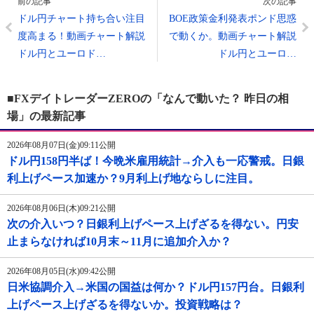
前の記事
次の記事
ドル円チャート持ち合い注目
BOE政策金利発表ポンド思惑
度高まる！動画チャート解説
で動くか。動画チャート解説
ドル円とユーロド…
ドル円とユーロ…
■FXデイトレーダーZEROの「なんで動いた？ 昨日の相
場」の最新記事
2026年08月07日(金)09:11公開
ドル円158円半ば！今晩米雇用統計→介入も一応警戒。日銀
利上げペース加速か？9月利上げ地ならしに注目。
2026年08月06日(木)09:21公開
次の介入いつ？日銀利上げペース上げざるを得ない。円安
止まらなければ10月末～11月に追加介入か？
2026年08月05日(水)09:42公開
日米協調介入→米国の国益は何か？ドル円157円台。日銀利
上げペース上げざるを得ないか。投資戦略は？