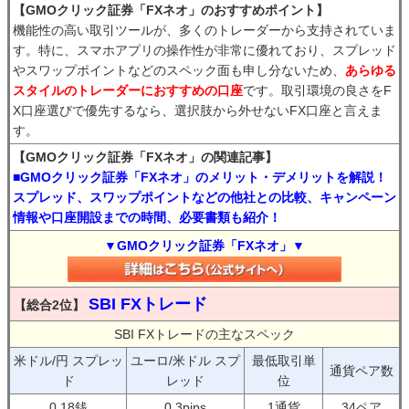
【GMOクリック証券「FXネオ」のおすすめポイント】
機能性の高い取引ツールが、多くのトレーダーから支持されていま
す。特に、スマホアプリの操作性が非常に優れており、スプレッド
やスワップポイントなどのスペック面も申し分ないため、
あらゆる
スタイルのトレーダーにおすすめの口座
です。取引環境の良さをF
X口座選びで優先するなら、選択肢から外せないFX口座と言えま
す。
【GMOクリック証券「FXネオ」の関連記事】
■GMOクリック証券「FXネオ」のメリット・デメリットを解説！
スプレッド、スワップポイントなどの他社との比較、キャンペーン
情報や口座開設までの時間、必要書類も紹介！
▼GMOクリック証券「FXネオ」▼
SBI FXトレード
【総合2位】
SBI FXトレードの主なスペック
米ドル/円 スプレッ
ユーロ/米ドル スプ
最低取引単
通貨ペア数
ド
レッド
位
0.18銭
0.3pips
1通貨
34ペア