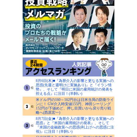
8月6日(木)■『為替介入の影響と更なる実施への
思惑(先週と週明けに実施あり)』と『イラン情
勢』、そして『明日に米国の雇用統計の発表を
控える点』に注目！(羊飼い)
米ドル/円の160～162円台は日米当局の防衛ライ
ンに！ GW介入時安値155円、神田シーリング
152円が下値めど、押し目買いから戻り売り戦
略へ(西原宏一)
8月7日(金)■『為替介入の影響と更なる実施への
思惑』と『米国の雇用統計の発表』、そして
『米国の金融政策への思惑(利上げへの思惑に注
視)』に注目！(羊飼い)