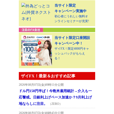
当サイト限定
キャンペーン実施中
初心者にうれしい無料オ
ンラインセミナーが充実!
当サイト限定口座開設
キャンペーン中！
ザイFX！限定4000円キャ
ッシュバックがもらえ
る！
ザイFX！最新＆おすすめ記事
2026年08月07日(金)09時11分公開
ドル円158円半ば！今晩米雇用統計→介入も一
応警戒。日銀利上げペース加速か？9月利上げ
地ならしに注目。
（ZERO）
2026年08月07日(金)06時45分公開