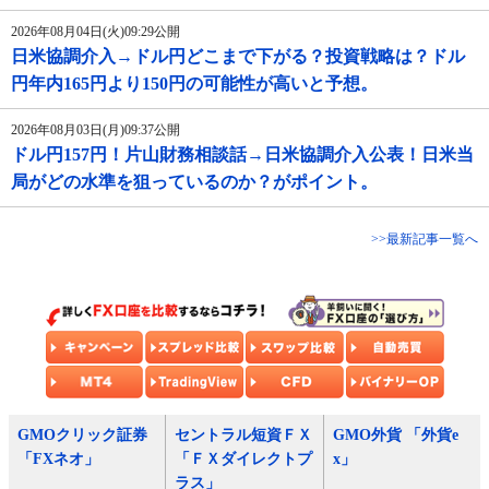
2026年08月04日(火)09:29公開
日米協調介入→ドル円どこまで下がる？投資戦略は？ドル
円年内165円より150円の可能性が高いと予想。
2026年08月03日(月)09:37公開
ドル円157円！片山財務相談話→日米協調介入公表！日米当
局がどの水準を狙っているのか？がポイント。
>>最新記事一覧へ
GMOクリック証券
セントラル短資ＦＸ
GMO外貨 「外貨e
「FXネオ」
「ＦＸダイレクトプ
x」
ラス」