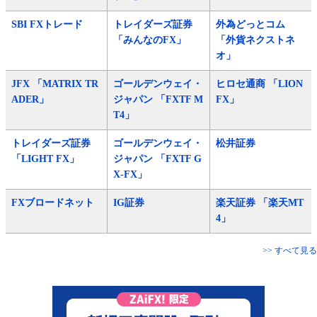
SBI FXトレード
トレイダーズ証券
外為どっとコム
「みんなのFX」
「外貨ネクストネ
オ」
JFX 「MATRIX TR
ゴールデンウェイ・
ヒロセ通商 「LION
ADER」
ジャパン 「FXTF M
FX」
T4」
トレイダーズ証券
ゴールデンウェイ・
松井証券
「LIGHT FX」
ジャパン 「FXTF G
X-FX」
FXブロードネット
IG証券
楽天証券 「楽天MT
4」
>> すべて見る