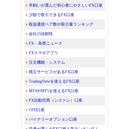
羊飼いが選んだ初心者にやさしいFX口座
少額で取引できるFX口座
取扱通貨ペア数や取引量ランキング
会社の信頼性
FX・為替ニュース
FXスマホアプリ
注文機能・システム
積立サービスがあるFX口座
TradingViewを使えるFX口座
MT4やMT5を使えるFX口座
FX自動売買（シストレ）口座
CFD口座
バイナリーオプション口座
読者が選んだFX口座人気ランキング！