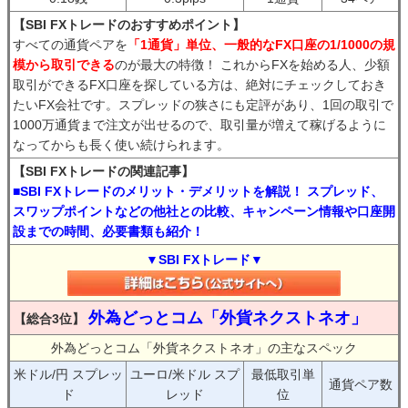
【SBI FXトレードのおすすめポイント】
すべての通貨ペアを
「1通貨」単位、一般的なFX口座の1/1000の規
模から取引できる
のが最大の特徴！ これからFXを始める人、少額
取引ができるFX口座を探している方は、絶対にチェックしておき
たいFX会社です。スプレッドの狭さにも定評があり、1回の取引で
1000万通貨まで注文が出せるので、取引量が増えて稼げるように
なってからも長く使い続けられます。
【SBI FXトレードの関連記事】
■SBI FXトレードのメリット・デメリットを解説！ スプレッド、
スワップポイントなどの他社との比較、キャンペーン情報や口座開
設までの時間、必要書類も紹介！
▼SBI FXトレード▼
外為どっとコム「外貨ネクストネオ」
【総合3位】
外為どっとコム「外貨ネクストネオ」の主なスペック
米ドル/円 スプレッ
ユーロ/米ドル スプ
最低取引単
通貨ペア数
ド
レッド
位