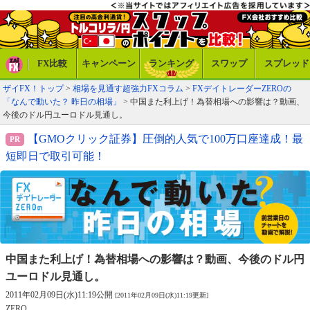
FX比較
キャンペーン
ランキング
スワップ
スプレッド
ザイFX！トップ
>
相場を見通す超強力FXコラム
>
FXデイトレーダーZEROの
「なんで動いた？ 昨日の相場」
> 中国また利上げ！為替相場への影響は？動画、
今後のドル円ユーロドル見通し。
【GMOクリック証券】圧倒的人気で100万口座達成！最
短即日で取引可能！
中国また利上げ！為替相場への影響は？
動画、今後のドル円
ユーロドル見通し。
2011年02月09日(水)11:19公開
[2011年02月09日(水)11:19更新]
ZERO