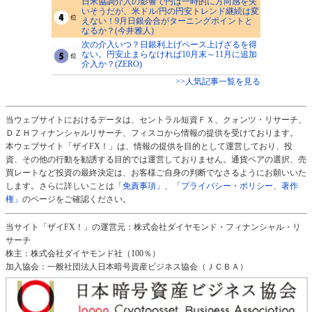
日米協調介入の影響で円は一時的に方向感を失
いそうだが、米ドル/円の円安トレンド継続は変
えない！9月日銀会合がターニングポイントと
なるか？(今井雅人)
次の介入いつ？日銀利上げペース上げざるを得
ない。円安止まらなければ10月末～11月に追加
介入か？(ZERO)
>>人気記事一覧を見る
当ウェブサイトにおけるデータは、セントラル短資ＦＸ、クォンツ・リサーチ、
ＤＺＨフィナンシャルリサーチ、フィスコから情報の提供を受けております。
本ウェブサイト「ザイFX！」は、情報の提供を目的として運営しており、投
資、その他の行動を勧誘する目的では運営しておりません。通貨ペアの選択、売
買レートなど投資の最終決定は、お客様ご自身の判断でなさるようにお願いいた
します。さらに詳しいことは
「免責事項」
、
「プライバシー・ポリシー、著作
権」
のページをご確認ください。
当サイト「ザイFX！」の運営元：株式会社ダイヤモンド・フィナンシャル・リ
サーチ
株主：株式会社ダイヤモンド社（100％）
加入協会：一般社団法人日本暗号資産ビジネス協会（ＪＣＢＡ）