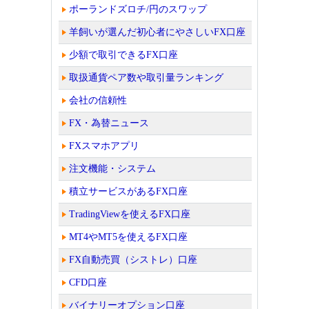
ポーランドズロチ/円のスワップ
羊飼いが選んだ初心者にやさしいFX口座
少額で取引できるFX口座
取扱通貨ペア数や取引量ランキング
会社の信頼性
FX・為替ニュース
FXスマホアプリ
注文機能・システム
積立サービスがあるFX口座
TradingViewを使えるFX口座
MT4やMT5を使えるFX口座
FX自動売買（シストレ）口座
CFD口座
バイナリーオプション口座