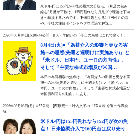
米ドル/円は155円が今後の最大の分岐点。7月足の包み
線を8月足が下抜け、155円割れなら月足ダウ理論は下向
きへ転換するためです。下値目処となる147円付近の窓
や、今後の注目ポイントをダウ理論で解説…
2026年08月04日(火)06:44公開 [FX・羊飼いの「今日の為替はこれで動く！」]
8月4日(火)■『為替介入の影響と更なる実
施への思惑(先週と週明けに実施あり)』と
『米ドル、日本円、ユーロの方向性』、
そして『主要な株式市場及び米国…
本日の為替相場の焦点は、『為替介入の影響と更なる実
施への思惑(先週と週明けに実施あり)』と『米ドル、日
本円、ユーロの方向性』、そして『主要な株式市場及び
米国債利回りの動向』にあり。…
2026年08月03日(月)14:57公開 [西原宏一・叶内文子の「FX＆株 今週の作戦会
議」]
米ドル/円は155円割れなら152円が次の焦
点！ 日米協調介入で160円台は戻り売り