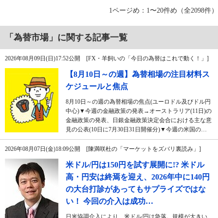
1ページめ：1〜20件め（全2098件）
「為替市場」に関する記事一覧
2026年08月09日(日)17:52公開 [FX・羊飼いの「今日の為替はこれで動く！」]
【8月10日～の週】為替相場の注目材料ス
ケジュールと焦点
8月10日～の週の為替相場の焦点(ユーロドル及びドル円
中心)▼今週の金融政策の発表→オーストラリア(11日)の
金融政策の発表、日銀金融政策決定会合における主な意
見の公表(10日に7月30日31日開催分)▼今週の米国の…
2026年08月07日(金)18:09公開 [陳満咲杜の「マーケットをズバリ裏読み」]
米ドル/円は150円を試す展開に!? 米ドル
高・円安は終焉を迎え、2026年中に140円
の大台打診があってもサプライズではな
い！ 今回の介入は成功…
日米協調介入により、米ドル/円は急落。規模が大きい