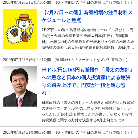
2026年07月26日(日)17:05公開 [FX・羊飼いの「今日の為替はこれで動く！」]
【7月27日～の週】為替相場の注目材料ス
ケジュールと焦点
7月27日～の週の為替相場の焦点(ユーロドル及びドル円
中心)▼今週の金融政策の発表→日本(31日)、英国(30
日)、米国(29日)の金融政策の発表あり▼今週の米国の経
済指標の発表→28日(火)の消費者信頼感指数、30日(木…
2026年07月24日(金)11:21公開 [陳満咲杜の「マーケットをズバリ裏読み」]
米ドル/円は165円も覚悟!? 「骨太の方針」
への懸念と日本の個人投資家による逆張
りの踏み上げで、円安が一段と進む恐
れ！
日本政府の「骨太の方針」への懸念と日本の個人投資家
の逆張りで、米ドル/円の上昇が進む可能性が高く、い
ったん165円の打診も覚悟した方が良い。少なくとも消
費税減税に関する方針が決定する8月上旬までは米…
2026年07月24日(金)06:39公開 [FX・羊飼いの「今日の為替はこれで動く！」]