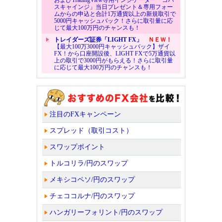
およびTradingView専用インジケーター「コバ
スキャインジ」当日プレゼント＆専用フォー
ムからの申込と合計1万通貨以上の新規取引で
5000円キャッシュバック！さらに取引量に応
じて最大100万円のチャンスも！
トレイダーズ証券「LIGHT FX」
ＮＥＷ！
【最大100万3000円キャッシュバック】ザイ
FX！から口座開設後、LIGHT FXで5万通貨以
上の取引で3000円がもらえる！さらに取引量
に応じて最大100万円のチャンスも！
注目のFXキャンペーン
スプレッド（取引コスト）
スワップポイント
トルコリラ/円のスワップ
メキシコペソ/円のスワップ
チェココルナ/円のスワップ
ハンガリーフォリント/円のスワップ