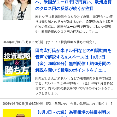
へ。米国がユーロ/円で円買い、欧州通貨
のクロス円の反落が続くか注目
米ドル/円は日米協調介入を受けて急落。160円台への戻
りは売り場との見方が強まるなか、155円割れなら152円
が次の焦点に。米国がユーロ/円で円買いに動いた影響
や、欧州通貨のクロス円の行方についても…
2026年08月03日(月)11:09公開 [ザイFX！投資戦略＆勝ち方研究！]
田向宏行氏が米ドル/円などの相場動向を
音声で解説するXスペースは【8月7日
（金）20時30分】無料配信！約30分間の
解説を聞いて相場のポイントをチェ…
田向宏行さんが米ドル/円などの相場動向を音声で解説
する、Xスペースは2026年8月7日（金）20時30分無料配
信です。約30分間の解説を聞いて相場のポイントをチェ
ックしましょう。
2026年08月02日(日)16:55公開 [FX・羊飼いの「今日の為替はこれで動く！」]
【8月3日～の週】為替相場の注目材料ス