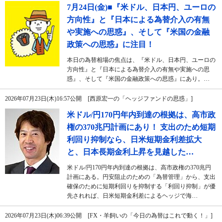
7月24日(金)■『米ドル、日本円、ユーロの
方向性』と『日本による為替介入の有無
や実施への思惑』、そして『米国の金融
政策への思惑』に注目！
本日の為替相場の焦点は、『米ドル、日本円、ユーロの
方向性』と『日本による為替介入の有無や実施への思
惑』、そして『米国の金融政策への思惑』にあり。…
2026年07月23日(木)16:57公開 [西原宏一の「ヘッジファンドの思惑」]
米ドル/円170円年内到達の根拠は、高市政
権の370兆円計画にあり！ 支出のため短期
利回り抑制なら、日米短期金利差拡大
と、日本長期金利上昇を見越した…
米ドル/円170円年内到達の根拠は、高市政権の370兆円
計画にある。円安阻止のための「為替管理」から、支出
確保のために短期利回りを抑制する「利回り抑制」が優
先されれば、日米短期金利差によるヘッジで海…
2026年07月23日(木)06:39公開 [FX・羊飼いの「今日の為替はこれで動く！」]