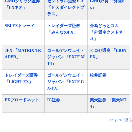
GMOクリック証券
セントラル短資ＦＸ
GMO外貨 「外貨e
「FXネオ」
「ＦＸダイレクトプ
x」
ラス」
SBI FXトレード
トレイダーズ証券
外為どっとコム
「みんなのFX」
「外貨ネクストネ
オ」
JFX 「MATRIX TR
ゴールデンウェイ・
ヒロセ通商 「LION
ADER」
ジャパン 「FXTF M
FX」
T4」
トレイダーズ証券
ゴールデンウェイ・
松井証券
「LIGHT FX」
ジャパン 「FXTF G
X-FX」
FXブロードネット
IG証券
楽天証券 「楽天MT
4」
>> すべて見る