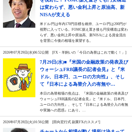
は変わらず、悪い金利上昇と原油高、新
NISAが支える
米ドル/円は年内170円目標を維持、ユーロ/円は200円が
視野に入っている。FOMC据え置き後も円安構造は変わ
らず、悪い金利上昇や原油高、新NISAによる資金流出
を背景に今後の相場を展望する。
2026年07月29日(水)06:52公開 [FX・羊飼いの「今日の為替はこれで動く！」]
7月29日(水)■『米国の金融政策の発表及び
ウォーシュFRB議長の記者会見』と『米
ドル、日本円、ユーロの方向性』、そし
て『日本による為替介入の有無や…
本日の為替相場の焦点は、『米国の金融政策の発表及び
ウォーシュFRB議長の記者会見』と『米ドル、日本円、
ユーロの方向性』、そして『日本による為替介入の有無
や実施への思惑』にあり。…
2026年07月28日(火)16:56公開 [田向宏行式 副業FXのススメ!]
チャートから相場が動く場所は決まって