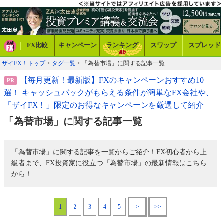
FX比較
キャンペーン
ランキング
スワップ
スプレッド
ザイFX！トップ
>
タグ一覧
> 「為替市場」に関する記事一覧
【毎月更新！最新版】FXのキャンペーンおすすめ10
選！ キャッシュバックがもらえる条件が簡単なFX会社や、
「ザイFX！」限定のお得なキャンペーンを厳選して紹介
「為替市場」に関する記事一覧
「為替市場」に関する記事を一覧からご紹介！FX初心者から上
級者まで、FX投資家に役立つ「為替市場」の最新情報はこちら
から！
1
2
3
4
5
>
>>