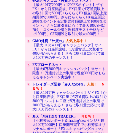
外為どっとコム「外貨ネクストネオ」
【最大101万2000円＋1200FXポイント】ザイ
FX！から口座開設後、FX口座で1万通貨以上
の取引1回で5000円+らくらくFX積立1回以上定
期買付で3000円。さらにらくらくFX積立開設
200FXポイント＆定期買付1回以上で1000FXポ
イント。さらに取引量に応じて最大100万円に
加え、スクール受講と理解度テスト合格など
で1000円、CFD開設と取引で最大4000円！
GMO外貨「外貨ex」
人気上昇中！
【最大100万4000円キャッシュバック】ザイ
FX！から口座開設後、1万通貨以上の取引で
4000円がもらえる！ さらに取引量に応じて最
大100万円のチャンスも！
FXブロードネット
【最大6万3000円キャッシュバック】当サイト
限定！1万通貨以上の取引で現金3000円がもら
えるキャンペーン実施中！
トレイダーズ証券「みんなのFX」
人気！
Ｎ
ＥＷ！
【最大101万円キャッシュバック】ザイFX！か
ら口座開設後、FX口座で5万通貨以上の取引で
5000円+シストレ口座で5万通貨以上の取引で
5000円がもらえる！ さらに取引量に応じて最
大100万円のチャンスも！
JFX「MATRIX TRADER」
ＮＥＷ！
【小林芳彦レポート＆TradingViewインジと最
大100万5000円】口座開設完了で小林芳彦オリ
ジナルレポート「FXスキャルピングのコツ」