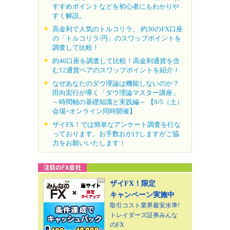
すすめポイントなどを初心者にもわかりや
すく解説。
高金利で人気のトルコリラ。 約30のFX口座
の「トルコリラ/円」のスワップポイントを
調査して比較！
約40口座を調査して比較！高金利通貨を含
む12通貨ペアのスワップポイントを紹介！
なぜあなたのダウ理論は機能しないのか？
田向宏行が導く「ダウ理論マスター講座」
～時間軸の基礎知識と実践編～ 【9/5（土）
会場+オンライン同時開催】
ザイFX！では簡単なアンケート調査を行な
っております。お手数おかけしますがご協
力をお願いいたします！
ザイFX！限定
キャンペーン実施中
取引コスト業界最安水準!
トレイダーズ証券みんな
のFX