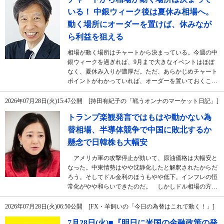
いる！ 中銀ウィーク後は夏休み相場へ。
動く場所にオーダーを置けば、休みなが
ら利益を狙える
相場が動く場所はチャートから決まっている。今週の中
銀ウィークを過ぎれば、9月まで大きなイベントはほぼ
なく、夏休み入りが濃厚だ。ただ、あらかじめチャート
ポイントがわかっていれば、オーダーを置いておくこ…
2026年07月28日(火)15:47公開 [持田有紀子の「戦うオンナのマーケット日記」]
トランプ楽観発言ではもはや動かない為
替相場、半導体競争で中国に敗北するか
懸念で日韓株も大幅安
アメリカ軍の攻撃停止が効いて、原油価格は大幅安と
なった。中東情勢はやや沈静化したと解釈されたからだ
ろう。そしてドル金利のほうもやや低下。インフレの恒
常化がやや和らいできたのだ。 しかしドル相場の方…
2026年07月28日(火)06:50公開 [FX・羊飼いの「今日の為替はこれで動く！」]
7月28日(火)■『明日に米国の金融政策の発