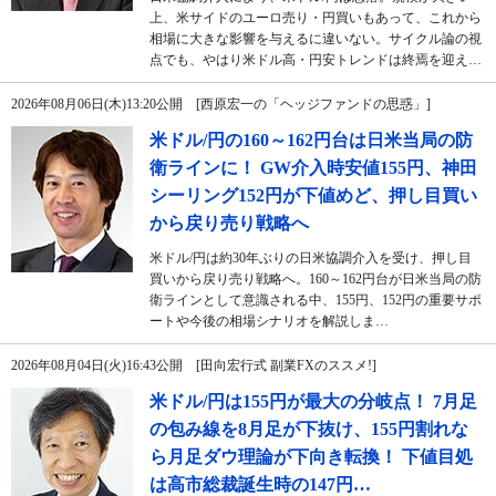
上、米サイドのユーロ売り・円買いもあって、これから
相場に大きな影響を与えるに違いない。サイクル論の視
点でも、やはり米ドル高・円安トレンドは終焉を迎え…
2026年08月06日(木)13:20公開 [西原宏一の「ヘッジファンドの思惑」]
米ドル/円の160～162円台は日米当局の防
衛ラインに！ GW介入時安値155円、神田
シーリング152円が下値めど、押し目買い
から戻り売り戦略へ
米ドル/円は約30年ぶりの日米協調介入を受け、押し目
買いから戻り売り戦略へ。160～162円台が日米当局の防
衛ラインとして意識される中、155円、152円の重要サポ
ートや今後の相場シナリオを解説しま…
2026年08月04日(火)16:43公開 [田向宏行式 副業FXのススメ!]
米ドル/円は155円が最大の分岐点！ 7月足
の包み線を8月足が下抜け、155円割れな
ら月足ダウ理論が下向き転換！ 下値目処
は高市総裁誕生時の147円…