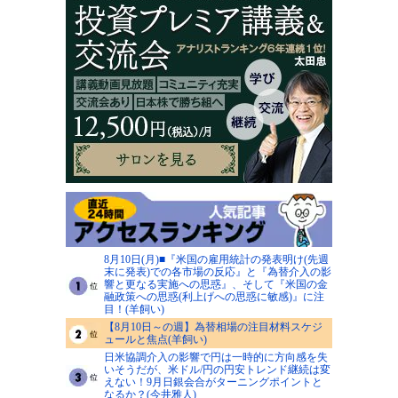
8月10日(月)■『米国の雇用統計の発表明け(先週
末に発表)での各市場の反応』と『為替介入の影
響と更なる実施への思惑』、そして『米国の金
融政策への思惑(利上げへの思惑に敏感)』に注
目！(羊飼い)
【8月10日～の週】為替相場の注目材料スケジ
ュールと焦点(羊飼い)
日米協調介入の影響で円は一時的に方向感を失
いそうだが、米ドル/円の円安トレンド継続は変
えない！9月日銀会合がターニングポイントと
なるか？(今井雅人)