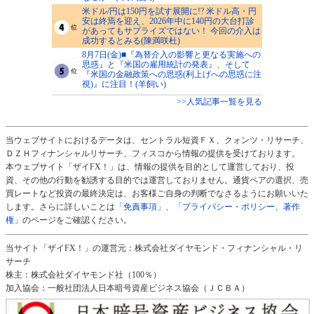
米ドル/円は150円を試す展開に!? 米ドル高・円
安は終焉を迎え、2026年中に140円の大台打診
があってもサプライズではない！ 今回の介入は
成功するとみる(陳満咲杜)
8月7日(金)■『為替介入の影響と更なる実施への
思惑』と『米国の雇用統計の発表』、そして
『米国の金融政策への思惑(利上げへの思惑に注
視)』に注目！(羊飼い)
>>人気記事一覧を見る
当ウェブサイトにおけるデータは、セントラル短資ＦＸ、クォンツ・リサーチ、
ＤＺＨフィナンシャルリサーチ、フィスコから情報の提供を受けております。
本ウェブサイト「ザイFX！」は、情報の提供を目的として運営しており、投
資、その他の行動を勧誘する目的では運営しておりません。通貨ペアの選択、売
買レートなど投資の最終決定は、お客様ご自身の判断でなさるようにお願いいた
します。さらに詳しいことは
「免責事項」
、
「プライバシー・ポリシー、著作
権」
のページをご確認ください。
当サイト「ザイFX！」の運営元：株式会社ダイヤモンド・フィナンシャル・リ
サーチ
株主：株式会社ダイヤモンド社（100％）
加入協会：一般社団法人日本暗号資産ビジネス協会（ＪＣＢＡ）