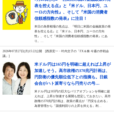
表を控える点』と『米ドル、日本円、ユ
ーロの方向性』、そして『米国の消費者
信頼感指数の発表』に注目！
本日の為替相場の焦点は、『明日に米国の金融政策の発
表を控える点』と『米ドル、日本円、ユーロの方向
性』、そして『米国の消費者信頼感指数の発表』にあ
り。…
2026年07月27日(月)15:22公開 [西原宏一・叶内文子の「FX＆株 今週の作戦会
議」]
米ドル/円は165円を明確に超えれば上昇が
加速しそう。高市政権の370兆円計画は、
円防衛の優先順位低下との指摘も。日銀
会合がハト派寄りなら円売りの号…
米ドル/円は165円の巨大なバリアオプションを明確に超
えれば、上昇が加速する展開も想定しておきたい。高市
政権の370兆円計画は、政策の重点が「円安を止める」
為替管理から「国債利回りの上昇を抑える」利…