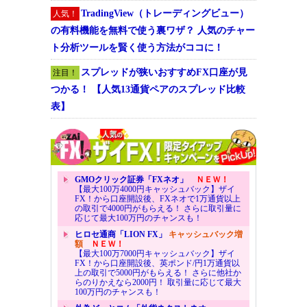
TradingView（トレーディングビュー）
人気！
の有料機能を無料で使う裏ワザ？ 人気のチャー
ト分析ツールを賢く使う方法がココに！
スプレッドが狭いおすすめFX口座が見
注目！
つかる！ 【人気13通貨ペアのスプレッド比較
表】
GMOクリック証券「FXネオ」
ＮＥＷ！
【最大100万4000円キャッシュバック】ザイ
FX！から口座開設後、FXネオで1万通貨以上
の取引で4000円がもらえる！ さらに取引量に
応じて最大100万円のチャンスも！
ヒロセ通商「LION FX」
キャッシュバック増
額
ＮＥＷ！
【最大100万7000円キャッシュバック】ザイ
FX！から口座開設後、英ポンド/円1万通貨以
上の取引で5000円がもらえる！ さらに他社か
らのりかえなら2000円！ 取引量に応じて最大
100万円のチャンスも！