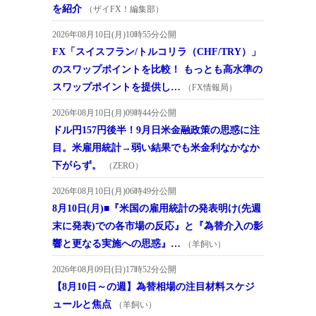
を紹介
（ザイFX！編集部）
2026年08月10日(月)10時55分公開
FX「スイスフラン/トルコリラ（CHF/TRY）」
のスワップポイントを比較！ もっとも高水準の
スワップポイントを提供し…
（FX情報局）
2026年08月10日(月)09時44分公開
ドル円157円後半！9月日米金融政策の思惑に注
目。米雇用統計→弱い結果でも米金利なかなか
下がらず。
（ZERO）
2026年08月10日(月)06時49分公開
8月10日(月)■『米国の雇用統計の発表明け(先週
末に発表)での各市場の反応』と『為替介入の影
響と更なる実施への思惑』…
（羊飼い）
2026年08月09日(日)17時52分公開
【8月10日～の週】為替相場の注目材料スケジ
ュールと焦点
（羊飼い）