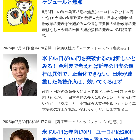
ケジュールと焦点
8月3日～の週の為替相場の焦点(ユーロドル及びドル円
中心)▼今週の金融政策の発表→先週に日本と米国の金
融政策の発表を実施済み→今週は主要国の金融政策の発
表はなし▼今週の米国の経済指標の発表→ISM製造業
指…
2026年07月31日(金)14:50公開 [陳満咲杜の「マーケットをズバリ裏読み」]
米ドル/円が165円を突破するのは難しいと
みる！ 金利差で考えれば近年の円安の進
行は異例で、正当化できない。日米が連
携した為替介入は、効いてくるはず
政府・日銀の為替介入によって米ドル/円は一時158円を
割り込んだ。「日本当局の介入は効かない」と言われて
いるが、「株安」と「高市政権の支持率低下」という二
大要素の浮上で状況が変わりそうだ。日米実質金…
2026年07月30日(木)16:17公開 [西原宏一の「ヘッジファンドの思惑」]
米ドル/円は年内170円、ユーロ/円は200円
を視野に！ FOMC据え置きでも円安構造