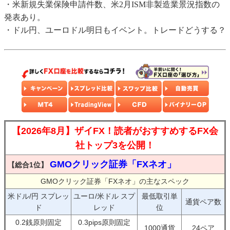
・米新規失業保険申請件数、米2月ISM非製造業景況指数の
発表あり。
・ドル円、ユーロドル明日もイベント。トレードどうする？
【2026年8月】ザイFX！読者がおすすめするFX会
社トップ3を公開！
GMOクリック証券「FXネオ」
【総合1位】
GMOクリック証券「FXネオ」の主なスペック
米ドル/円 スプレッ
ユーロ/米ドル スプ
最低取引単
通貨ペア数
ド
レッド
位
0.2銭原則固定
0.3pips原則固定
1000通貨
24ペア