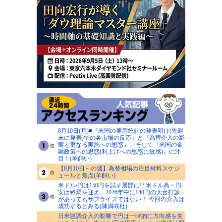
8月10日(月)■『米国の雇用統計の発表明け(先週
末に発表)での各市場の反応』と『為替介入の影
響と更なる実施への思惑』、そして『米国の金
融政策への思惑(利上げへの思惑に敏感)』に注
目！(羊飼い)
【8月10日～の週】為替相場の注目材料スケジ
ュールと焦点(羊飼い)
米ドル/円は150円を試す展開に!? 米ドル高・円
安は終焉を迎え、2026年中に140円の大台打診
があってもサプライズではない！ 今回の介入は
成功するとみる(陳満咲杜)
日米協調介入の影響で円は一時的に方向感を失