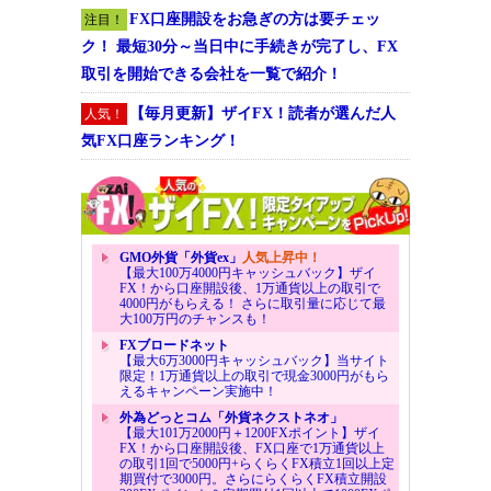
FX口座開設をお急ぎの方は要チェッ
注目！
ク！ 最短30分～当日中に手続きが完了し、FX
取引を開始できる会社を一覧で紹介！
【毎月更新】ザイFX！読者が選んだ人
人気！
気FX口座ランキング！
GMO外貨「外貨ex」
人気上昇中！
【最大100万4000円キャッシュバック】ザイ
FX！から口座開設後、1万通貨以上の取引で
4000円がもらえる！ さらに取引量に応じて最
大100万円のチャンスも！
FXブロードネット
【最大6万3000円キャッシュバック】当サイト
限定！1万通貨以上の取引で現金3000円がもら
えるキャンペーン実施中！
外為どっとコム「外貨ネクストネオ」
【最大101万2000円＋1200FXポイント】ザイ
FX！から口座開設後、FX口座で1万通貨以上
の取引1回で5000円+らくらくFX積立1回以上定
期買付で3000円。さらにらくらくFX積立開設