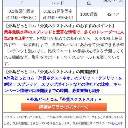
ド
レッド
位
0.2銭原則固定
0.3pips原則固定
1000通貨
42ペア
(9-27時・例外あり)
(9-27時・例外あり)
【外為どっとコム「外貨ネクストネオ」のおすすめポイント】
業界最狭水準のスプレッドと豊富な情報で、多くのトレーダーに人
気のFX口座
です。FX取引が初めての初心者から、スキル向上を目
指す中・上級者向けまで、各自のレベルにあわせて受講できる学習
コンテンツも魅力です。比較チャートや相場の先行きを予測してく
れる機能など、取引をサポートしてくれるツールも充実していま
す。
【外為どっとコム「外貨ネクストネオ」の関連記事】
■外為どっとコム「外貨ネクストネオ」のメリット・デメリットを
解説！ スプレッド、スワップポイントなどの他社との比較、キャ
ンペーン情報や口座開設までの時間、必要書類も紹介！
▼外為どっとコム「外貨ネクストネオ」▼
※スプレッドはすべて例外あり。この表は2026年8月3日時点のデータをもとに作成している
ため、最新の情報とは異なっている場合があります。最新の情報はザイFX！の
「FX会社おす