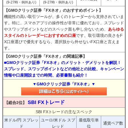
(9-27時・例外あり)
(9-27時・例外あり)
【GMOクリック証券「FXネオ」のおすすめポイント】
機能性の高い取引ツールが、多くのトレーダーから支持されていま
す。特に、スマホアプリの操作性が非常に優れており、スプレッド
やスワップポイントなどのスペック面も申し分ないため、
あらゆる
スタイルのトレーダーにおすすめの口座
です。取引環境の良さをF
X口座選びで優先するなら、選択肢から外せないFX口座と言えま
す。
【GMOクリック証券「FXネオ」の関連記事】
■GMOクリック証券「FXネオ」のメリット・デメリットを解説！
スプレッド、スワップポイントなどの他社との比較、キャンペーン
情報や口座開設までの時間、必要書類も紹介！
▼GMOクリック証券「FXネオ」▼
SBI FXトレード
【総合2位】
SBI FXトレードの主なスペック
米ドル/円 スプレッ
ユーロ/米ドル スプ
最低取引単
通貨ペア数
ド
レッド
位