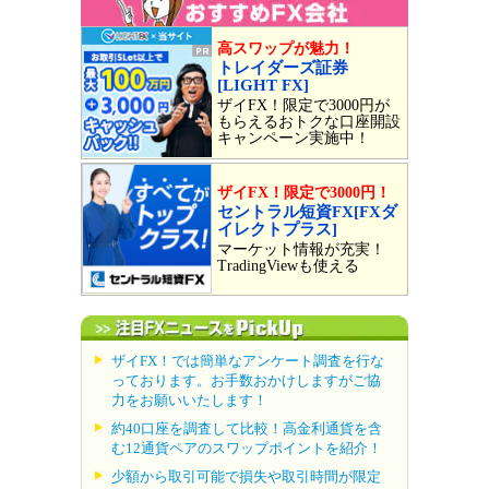
高スワップが魅力！
トレイダーズ証券
[LIGHT FX]
ザイFX！限定で3000円が
もらえるおトクな口座開設
キャンペーン実施中！
ザイFX！限定で3000円！
セントラル短資FX[FXダ
イレクトプラス]
マーケット情報が充実！
TradingViewも使える
ザイFX！では簡単なアンケート調査を行な
っております。お手数おかけしますがご協
力をお願いいたします！
約40口座を調査して比較！高金利通貨を含
む12通貨ペアのスワップポイントを紹介！
少額から取引可能で損失や取引時間が限定