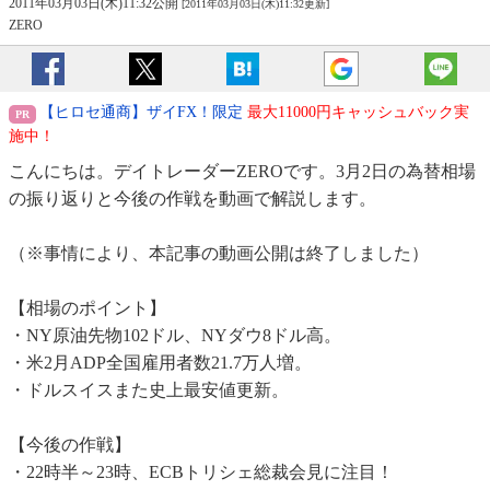
2011年03月03日(木)11:32公開
[2011年03月03日(木)11:32更新]
ZERO
【ヒロセ通商】ザイFX！限定
最大11000円キャッシュバック実
施中！
こんにちは。デイトレーダーZEROです。3月2日の為替相場
の振り返りと今後の作戦を動画で解説します。
（※事情により、本記事の動画公開は終了しました）
【相場のポイント】
・NY原油先物102ドル、NYダウ8ドル高。
・米2月ADP全国雇用者数21.7万人増。
・ドルスイスまた史上最安値更新。
【今後の作戦】
・22時半～23時、ECBトリシェ総裁会見に注目！