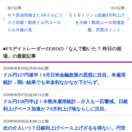
前の記事
次の記事
ＮＹ原油先物また100ドルにリ
ＥＣＢトリシェ総裁4月利上げ
スク回避！動画ドル円ユーロ
を示唆！動画ユーロ相場急
ドル今後の見…
騰、売買ポイント…
■FXデイトレーダーZEROの「なんで動いた？ 昨日の相
場」の最新記事
2026年08月10日(月)09:44公開
ドル円157円後半！9月日米金融政策の思惑に注目。米雇用
統計→弱い結果でも米金利なかなか下がらず。
2026年08月07日(金)09:11公開
ドル円158円半ば！今晩米雇用統計→介入も一応警戒。日銀
利上げペース加速か？9月利上げ地ならしに注目。
2026年08月06日(木)09:21公開
次の介入いつ？日銀利上げペース上げざるを得ない。円安