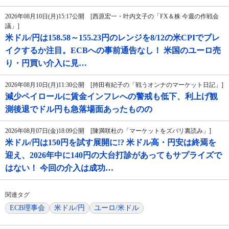
2026年08月10日(月)15:17公開 [西原宏一・叶内文子の「FX＆株 今週の作戦会
議」]
米ドル/円は158.58～155.23円のレンジを8/12の米CPIでブレ
イクするか注目。ECBへの事前通告なし！ 米国のユーロ売
り・円買い介入に見…
2026年08月10日(月)11:30公開 [持田有紀子の「戦うオンナのマーケット日記」]
減少ペイロールに賃金インフレへの警戒も低下、利上げ観
測後退でドル円も急落場面あったものの
2026年08月07日(金)18:09公開 [陳満咲杜の「マーケットをズバリ裏読み」]
米ドル/円は150円を試す展開に!? 米ドル高・円安は終焉を
迎え、2026年中に140円の大台打診があってもサプライズで
はない！ 今回の介入は成功…
関連タグ
ECB理事会
米ドル/円
ユーロ/米ドル