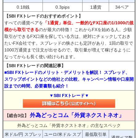
0.18銭
0.3pips
1通貨
34ペア
【SBI FXトレードのおすすめポイント】
すべての通貨ペアを
「1通貨」単位、一般的なFX口座の1/1000の規
模から取引できる
のが最大の特徴！ これからFXを始める人、少額
取引ができるFX口座を探している方は、絶対にチェックしておき
たいFX会社です。スプレッドの狭さにも定評があり、1回の取引で
1000万通貨まで注文が出せるので、取引量が増えて稼げるように
なってからも長く使い続けられます。
【SBI FXトレードの関連記事】
■SBI FXトレードのメリット・デメリットを解説！ スプレッド、
スワップポイントなどの他社との比較、キャンペーン情報や口座開
設までの時間、必要書類も紹介！
▼SBI FXトレード▼
外為どっとコム「外貨ネクストネオ」
【総合3位】
外為どっとコム「外貨ネクストネオ」の主なスペック
米ドル/円 スプレッ
ユーロ/米ドル スプ
最低取引単
通貨ペア数