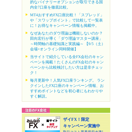
的なバイナリーオプションが取引できる国
内全7口座を徹底比較。
MT4おすすめFX口座比較！「スプレッド」
や「スワップポイント」で比較して一覧表
に！お得なキャンペーン情報も掲載中。
なぜあなたのダウ理論は機能しないのか？
田向宏行が導く「ダウ理論マスター講座」
～時間軸の基礎知識と実践編～ 【9/5（土）
会場+オンライン同時開催】
当サイトで紹介している全FX会社のキャン
ペーンを掲載！たくさんのFX会社のキャン
ペーンから比較検討したい方は是非チェッ
ク！
毎月更新中！人気FX口座ランキング。 ラン
クインしたFX口座のキャンペーン情報、お
すすめポイントなどを初心者にもわかりや
すく解説。
ザイFX！限定
キャンペーン実施中
取引コスト業界最安水準!