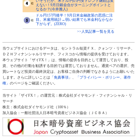
いそうだが、米ドル/円の円安トレンド継続は変
えない！9月日銀会合がターニングポイントと
なるか？(今井雅人)
ドル円157円後半！9月日米金融政策の思惑に注
目。米雇用統計→弱い結果でも米金利なかなか
下がらず。(ZERO)
>>人気記事一覧を見る
当ウェブサイトにおけるデータは、セントラル短資ＦＸ、クォンツ・リサーチ、
ＤＺＨフィナンシャルリサーチ、フィスコから情報の提供を受けております。
本ウェブサイト「ザイFX！」は、情報の提供を目的として運営しており、投
資、その他の行動を勧誘する目的では運営しておりません。通貨ペアの選択、売
買レートなど投資の最終決定は、お客様ご自身の判断でなさるようにお願いいた
します。さらに詳しいことは
「免責事項」
、
「プライバシー・ポリシー、著作
権」
のページをご確認ください。
当サイト「ザイFX！」の運営元：株式会社ダイヤモンド・フィナンシャル・リ
サーチ
株主：株式会社ダイヤモンド社（100％）
加入協会：一般社団法人日本暗号資産ビジネス協会（ＪＣＢＡ）