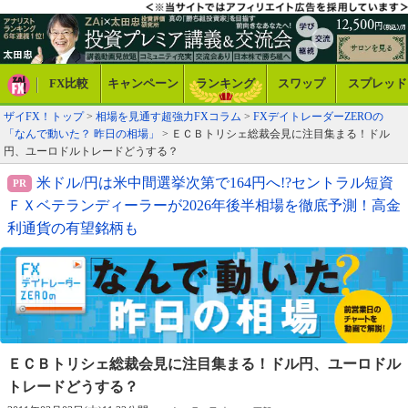
FX比較
キャンペーン
ランキング
スワップ
スプレッド
ザイFX！トップ
>
相場を見通す超強力FXコラム
>
FXデイトレーダーZEROの
「なんで動いた？ 昨日の相場」
> ＥＣＢトリシェ総裁会見に注目集まる！ドル
円、ユーロドルトレードどうする？
米ドル/円は米中間選挙次第で164円へ!?セントラル短資
ＦＸベテランディーラーが2026年後半相場を徹底予測！高金
利通貨の有望銘柄も
ＥＣＢトリシェ総裁会見に注目集まる！
ドル円、ユーロドル
トレードどうする？