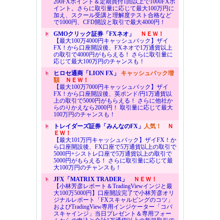
200FXポイント＆定期買付1回以上で1000FXポ
イント。さらに取引量に応じて最大100万円に
加え、スクール受講と理解度テスト合格など
で1000円、CFD開設と取引で最大4000円！
GMOクリック証券「FXネオ」
ＮＥＷ！
【最大100万4000円キャッシュバック】ザイ
FX！から口座開設後、FXネオで1万通貨以上
の取引で4000円がもらえる！ さらに取引量に
応じて最大100万円のチャンスも！
ヒロセ通商「LION FX」
キャッシュバック増
額
ＮＥＷ！
【最大100万7000円キャッシュバック】ザイ
FX！から口座開設後、英ポンド/円1万通貨以
上の取引で5000円がもらえる！ さらに他社か
らのりかえなら2000円！ 取引量に応じて最大
100万円のチャンスも！
トレイダーズ証券「みんなのFX」
人気！
Ｎ
ＥＷ！
【最大101万円キャッシュバック】ザイFX！か
ら口座開設後、FX口座で5万通貨以上の取引で
5000円+シストレ口座で5万通貨以上の取引で
5000円がもらえる！ さらに取引量に応じて最
大100万円のチャンスも！
JFX「MATRIX TRADER」
ＮＥＷ！
【小林芳彦レポート＆TradingViewインジと最
大100万5000円】口座開設完了で小林芳彦オリ
ジナルレポート「FXスキャルピングのコツ」
およびTradingView専用インジケーター「コバ
スキャインジ」当日プレゼント＆専用フォー