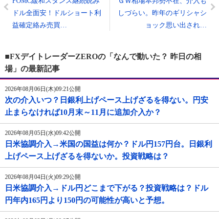
FOMC緩和スタンス継続睨み
ＧＷ相場本邦勢不在、介入も
ドル全面安！ドルショート利
しづらい。昨年のギリシャシ
益確定絡み売買…
ョック思い出され…
■FXデイトレーダーZEROの「なんで動いた？ 昨日の相
場」の最新記事
2026年08月06日(木)09:21公開
次の介入いつ？日銀利上げペース上げざるを得ない。円安
止まらなければ10月末～11月に追加介入か？
2026年08月05日(水)09:42公開
日米協調介入→米国の国益は何か？ドル円157円台。日銀利
上げペース上げざるを得ないか。投資戦略は？
2026年08月04日(火)09:29公開
日米協調介入→ドル円どこまで下がる？投資戦略は？ドル
円年内165円より150円の可能性が高いと予想。