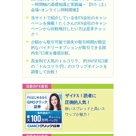
～時間軸の基礎知識と実践編～ 【9/5（土）
会場+オンライン同時開催】
当サイトで紹介している全FX会社のキャン
ペーンを掲載！たくさんのFX会社のキャン
ペーンから比較検討したい方は是非チェッ
ク！
少額から取引可能で損失や取引時間が限定
的なバイナリーオプションが取引できる国
内全7口座を徹底比較。
高金利で人気のトルコリラ。 約30のFX口座
の「トルコリラ/円」のスワップポイントを
調査して比較！
ザイFX！読者に
圧倒的人気！
狭いスプレッドと高いス
ワップが魅力！