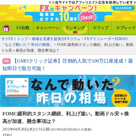
FX比較
キャンペーン
ランキング
スワップ
スプレッド
ザイFX！トップ
>
相場を見通す超強力FXコラム
>
FXデイトレーダーZEROの
「なんで動いた？ 昨日の相場」
> FOMC緩和的スタンス継続、利上げ遠い。動画
ドル安＋株高が加速、懸念事項は？
【GMOクリック証券】圧倒的人気で100万口座達成！最
短即日で取引可能！
FOMC緩和的スタンス継続、利上げ遠い。
動画ドル安＋株
高が加速、懸念事項は？
2011年04月28日(木)11:51公開
[2011年04月28日(木)11:51更新]
ZERO