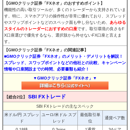
【GMOクリック証券「FXネオ」のおすすめポイント】
機能性の高い取引ツールが、多くのトレーダーから支持されていま
す。特に、スマホアプリの操作性が非常に優れており、スプレッド
やスワップポイントなどのスペック面も申し分ないため、
あらゆる
スタイルのトレーダーにおすすめの口座
です。取引環境の良さをF
X口座選びで優先するなら、選択肢から外せないFX口座と言えま
す。
【GMOクリック証券「FXネオ」の関連記事】
■GMOクリック証券「FXネオ」のメリット・デメリットを解説！
スプレッド、スワップポイントなどの他社との比較、キャンペーン
情報や口座開設までの時間、必要書類も紹介！
▼GMOクリック証券「FXネオ」▼
SBI FXトレード
【総合2位】
SBI FXトレードの主なスペック
米ドル/円 スプレッ
ユーロ/米ドル スプ
最低取引単
通貨ペア数
ド
レッド
位
0.18銭
0.3pips
1通貨
34ペア