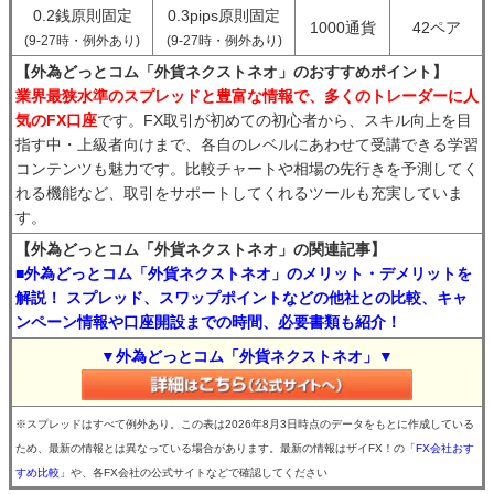
0.2銭原則固定
0.3pips原則固定
1000通貨
42ペア
(9-27時・例外あり)
(9-27時・例外あり)
【外為どっとコム「外貨ネクストネオ」のおすすめポイント】
業界最狭水準のスプレッドと豊富な情報で、多くのトレーダーに人
気のFX口座
です。FX取引が初めての初心者から、スキル向上を目
指す中・上級者向けまで、各自のレベルにあわせて受講できる学習
コンテンツも魅力です。比較チャートや相場の先行きを予測してく
れる機能など、取引をサポートしてくれるツールも充実していま
す。
【外為どっとコム「外貨ネクストネオ」の関連記事】
■外為どっとコム「外貨ネクストネオ」のメリット・デメリットを
解説！ スプレッド、スワップポイントなどの他社との比較、キャ
ンペーン情報や口座開設までの時間、必要書類も紹介！
▼外為どっとコム「外貨ネクストネオ」▼
※スプレッドはすべて例外あり。この表は2026年8月3日時点のデータをもとに作成している
ため、最新の情報とは異なっている場合があります。最新の情報はザイFX！の
「FX会社おす
すめ比較」
や、各FX会社の公式サイトなどで確認してください