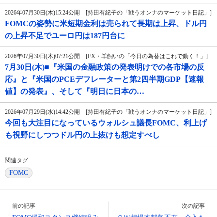
2026年07月30日(木)15:24公開 [持田有紀子の「戦うオンナのマーケット日記」]
FOMCの姿勢に米短期金利は売られて長期は上昇、ドル円
の上昇不足でユーロ円は187円台に
2026年07月30日(木)07:21公開 [FX・羊飼いの「今日の為替はこれで動く！」]
7月30日(木)■『米国の金融政策の発表明けでの各市場の反
応』と『米国のPCEデフレーターと第2四半期GDP【速報
値】の発表』、そして『明日に日本の…
2026年07月29日(水)14:42公開 [持田有紀子の「戦うオンナのマーケット日記」]
今回も大注目になっているウォルシュ議長FOMC、利上げ
も視野にしつつドル円の上抜けも想定すべし
関連タグ
FOMC
前の記事
次の記事