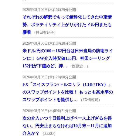
2026年08月06日(木)15時29分公開
それぞれの解釈でもって鎮静化してきた中東情
勢、ボラティリティ上がりかけたドル円またも
膠着
（持田有紀子）
2026年08月06日(木)13時20分公開
米ドル/円の160～162円台は日米当局の防衛ライ
ンに！ GW介入時安値155円、神田シーリング
152円が下値めど、押…
（西原宏一）
2026年08月06日(木)12時00分公開
FX「スイスフラン/トルコリラ（CHF/TRY）」
のスワップポイントを比較！ もっとも高水準の
スワップポイントを提供し…
（FX情報局）
2026年08月06日(木)09時21分公開
次の介入いつ？日銀利上げペース上げざるを得
ない。円安止まらなければ10月末～11月に追加
介入か？
（ZERO）