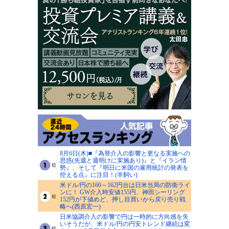
8月6日(木)■『為替介入の影響と更なる実施への
思惑(先週と週明けに実施あり)』と『イラン情
勢』、そして『明日に米国の雇用統計の発表を
控える点』に注目！(羊飼い)
米ドル/円の160～162円台は日米当局の防衛ライ
ンに！ GW介入時安値155円、神田シーリング
152円が下値めど、押し目買いから戻り売り戦
略へ(西原宏一)
日米協調介入の影響で円は一時的に方向感を失
いそうだが、米ドル/円の円安トレンド継続は変