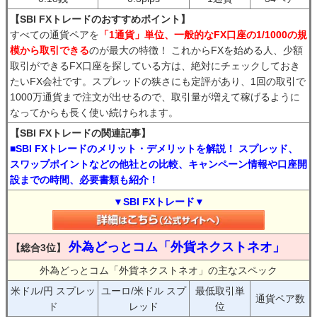
【SBI FXトレードのおすすめポイント】
すべての通貨ペアを
「1通貨」単位、一般的なFX口座の1/1000の規
模から取引できる
のが最大の特徴！ これからFXを始める人、少額
取引ができるFX口座を探している方は、絶対にチェックしておき
たいFX会社です。スプレッドの狭さにも定評があり、1回の取引で
1000万通貨まで注文が出せるので、取引量が増えて稼げるように
なってからも長く使い続けられます。
【SBI FXトレードの関連記事】
■SBI FXトレードのメリット・デメリットを解説！ スプレッド、
スワップポイントなどの他社との比較、キャンペーン情報や口座開
設までの時間、必要書類も紹介！
▼SBI FXトレード▼
外為どっとコム「外貨ネクストネオ」
【総合3位】
外為どっとコム「外貨ネクストネオ」の主なスペック
米ドル/円 スプレッ
ユーロ/米ドル スプ
最低取引単
通貨ペア数
ド
レッド
位