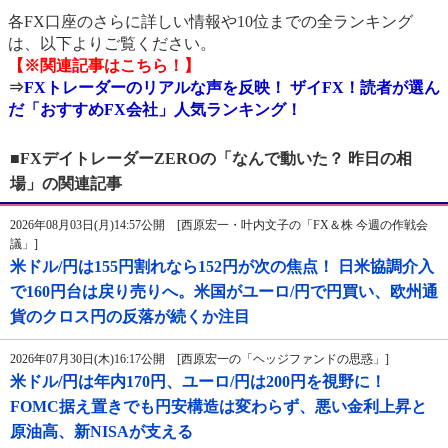
各FX口座のさらに詳しい情報や10位までの全ランキング
は、以下よりご覧ください。
【※関連記事はこちら！】
⇒
FXトレーダーのリアルな声を反映！ ザイFX！読者が選ん
だ「おすすめFX会社」人気ランキング！
■FXデイトレーダーZEROの「なんで動いた？ 昨日の相
場」の関連記事
2026年08月03日(月)14:57公開 [西原宏一・叶内文子の「FX＆株 今週の作戦会
議」]
米ドル/円は155円割れなら152円が次の焦点！ 日米協調介入
で160円台は戻り売りへ。米国がユーロ/円で円買い、欧州通
貨のクロス円の反落が続くか注目
2026年07月30日(木)16:17公開 [西原宏一の「ヘッジファンドの思惑」]
米ドル/円は年内170円、ユーロ/円は200円を視野に！
FOMC据え置きでも円安構造は変わらず、悪い金利上昇と
原油高、新NISAが支える