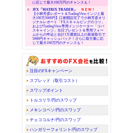
に応じて最大100万円のチャンスも！
JFX「MATRIX TRADER」
ＮＥＷ！
【小林芳彦レポート＆TradingViewインジと最
大100万5000円】口座開設完了で小林芳彦オリ
ジナルレポート「FXスキャルピングのコツ」
およびTradingView専用インジケーター「コバ
スキャインジ」当日プレゼント＆専用フォー
ムからの申込と合計1万通貨以上の新規取引で
5000円キャッシュバック！さらに取引量に応
じて最大100万円のチャンスも！
注目のFXキャンペーン
スプレッド（取引コスト）
スワップポイント
トルコリラ/円のスワップ
メキシコペソ/円のスワップ
チェココルナ/円のスワップ
ハンガリーフォリント/円のスワップ