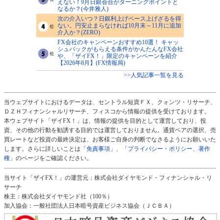
えない！9月日銀会合がターニングポイントと
なるか？(今井雅人)
次の介入いつ？日銀利上げペース上げざるを得
ない。円安止まらなければ10月末～11月に追加
介入か？(ZERO)
FX会社のキャンペーンおすすめ10選！ キャッ
シュバックがもらえる条件がかんたんなFX会社
や、「ザイFX！」限定のキャンペーンを紹介
【2026年8月】(FX情報局)
>>人気記事一覧を見る
当ウェブサイトにおけるデータは、セントラル短資ＦＸ、クォンツ・リサーチ、
ＤＺＨフィナンシャルリサーチ、フィスコから情報の提供を受けております。
本ウェブサイト「ザイFX！」は、情報の提供を目的として運営しており、投
資、その他の行動を勧誘する目的では運営しておりません。通貨ペアの選択、売
買レートなど投資の最終決定は、お客様ご自身の判断でなさるようにお願いいた
します。さらに詳しいことは
「免責事項」
、
「プライバシー・ポリシー、著作
権」
のページをご確認ください。
当サイト「ザイFX！」の運営元：株式会社ダイヤモンド・フィナンシャル・リ
サーチ
株主：株式会社ダイヤモンド社（100％）
加入協会：一般社団法人日本暗号資産ビジネス協会（ＪＣＢＡ）