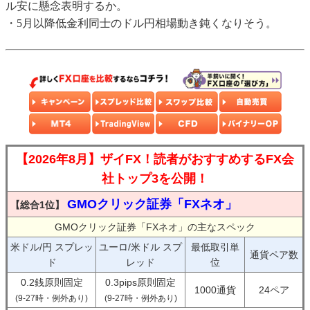
ル安に懸念表明するか。
・5月以降低金利同士のドル円相場動き鈍くなりそう。
【2026年8月】ザイFX！読者がおすすめするFX会
社トップ3を公開！
GMOクリック証券「FXネオ」
【総合1位】
GMOクリック証券「FXネオ」の主なスペック
米ドル/円 スプレッ
ユーロ/米ドル スプ
最低取引単
通貨ペア数
ド
レッド
位
0.2銭原則固定
0.3pips原則固定
1000通貨
24ペア
(9-27時・例外あり)
(9-27時・例外あり)