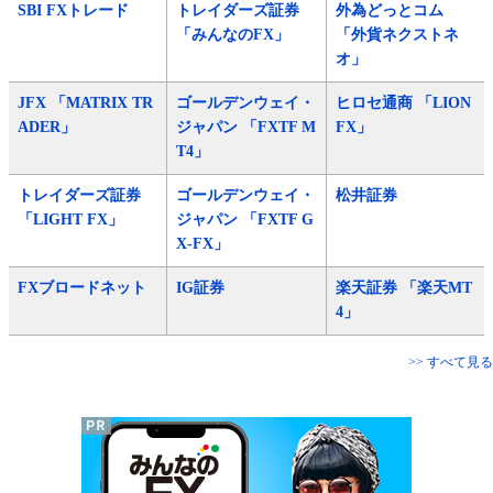
SBI FXトレード
トレイダーズ証券
外為どっとコム
「みんなのFX」
「外貨ネクストネ
オ」
JFX 「MATRIX TR
ゴールデンウェイ・
ヒロセ通商 「LION
ADER」
ジャパン 「FXTF M
FX」
T4」
トレイダーズ証券
ゴールデンウェイ・
松井証券
「LIGHT FX」
ジャパン 「FXTF G
X-FX」
FXブロードネット
IG証券
楽天証券 「楽天MT
4」
>> すべて見る