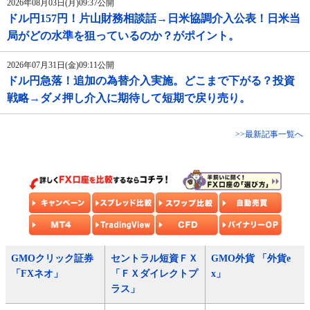
2026年08月03日(月)09:37公開
ドル円157円！片山財務相談話→日米協調介入公表！日米当
局がどの水準を狙っているのか？がポイント。
2026年07月31日(金)09:11公開
ドル円急落！追加の為替介入実施。どこまで下がる？投資
戦略→ダメ押し介入に期待して短期で戻り売り。
>>最新記事一覧へ
GMOクリック証券
セントラル短資ＦＸ
GMO外貨 「外貨e
「FXネオ」
「ＦＸダイレクトプ
x」
ラス」