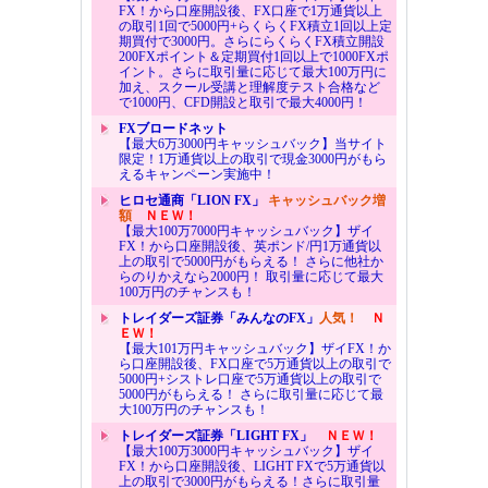
FX！から口座開設後、FX口座で1万通貨以上
の取引1回で5000円+らくらくFX積立1回以上定
期買付で3000円。さらにらくらくFX積立開設
200FXポイント＆定期買付1回以上で1000FXポ
イント。さらに取引量に応じて最大100万円に
加え、スクール受講と理解度テスト合格など
で1000円、CFD開設と取引で最大4000円！
FXブロードネット
【最大6万3000円キャッシュバック】当サイト
限定！1万通貨以上の取引で現金3000円がもら
えるキャンペーン実施中！
ヒロセ通商「LION FX」
キャッシュバック増
額
ＮＥＷ！
【最大100万7000円キャッシュバック】ザイ
FX！から口座開設後、英ポンド/円1万通貨以
上の取引で5000円がもらえる！ さらに他社か
らのりかえなら2000円！ 取引量に応じて最大
100万円のチャンスも！
トレイダーズ証券「みんなのFX」
人気！
Ｎ
ＥＷ！
【最大101万円キャッシュバック】ザイFX！か
ら口座開設後、FX口座で5万通貨以上の取引で
5000円+シストレ口座で5万通貨以上の取引で
5000円がもらえる！ さらに取引量に応じて最
大100万円のチャンスも！
トレイダーズ証券「LIGHT FX」
ＮＥＷ！
【最大100万3000円キャッシュバック】ザイ
FX！から口座開設後、LIGHT FXで5万通貨以
上の取引で3000円がもらえる！さらに取引量