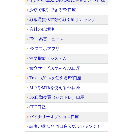
羊飼いが選んだ初心者にやさしいFX口座
少額で取引できるFX口座
取扱通貨ペア数や取引量ランキング
会社の信頼性
FX・為替ニュース
FXスマホアプリ
注文機能・システム
積立サービスがあるFX口座
TradingViewを使えるFX口座
MT4やMT5を使えるFX口座
FX自動売買（シストレ）口座
CFD口座
バイナリーオプション口座
読者が選んだFX口座人気ランキング！