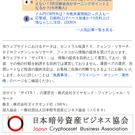
えない！9月日銀会合がターニングポイントと
なるか？(今井雅人)
ドル円158円半ば！今晩米雇用統計→介入も一
応警戒。日銀利上げペース加速か？9月利上げ
地ならしに注目。(ZERO)
>>人気記事一覧を見る
当ウェブサイトにおけるデータは、セントラル短資ＦＸ、クォンツ・リサーチ、
ＤＺＨフィナンシャルリサーチ、フィスコから情報の提供を受けております。
本ウェブサイト「ザイFX！」は、情報の提供を目的として運営しており、投
資、その他の行動を勧誘する目的では運営しておりません。通貨ペアの選択、売
買レートなど投資の最終決定は、お客様ご自身の判断でなさるようにお願いいた
します。さらに詳しいことは
「免責事項」
、
「プライバシー・ポリシー、著作
権」
のページをご確認ください。
当サイト「ザイFX！」の運営元：株式会社ダイヤモンド・フィナンシャル・リ
サーチ
株主：株式会社ダイヤモンド社（100％）
加入協会：一般社団法人日本暗号資産ビジネス協会（ＪＣＢＡ）