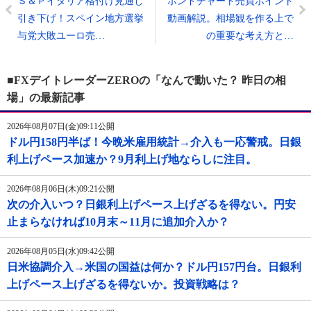
Ｓ＆Ｐイタリア格付け見通し
ポンドチャート売買ポイント
引き下げ！スペイン地方選挙
動画解説。相場観を作る上で
与党大敗ユーロ売…
の重要な考え方と…
■FXデイトレーダーZEROの「なんで動いた？ 昨日の相
場」の最新記事
2026年08月07日(金)09:11公開
ドル円158円半ば！今晩米雇用統計→介入も一応警戒。日銀
利上げペース加速か？9月利上げ地ならしに注目。
2026年08月06日(木)09:21公開
次の介入いつ？日銀利上げペース上げざるを得ない。円安
止まらなければ10月末～11月に追加介入か？
2026年08月05日(水)09:42公開
日米協調介入→米国の国益は何か？ドル円157円台。日銀利
上げペース上げざるを得ないか。投資戦略は？