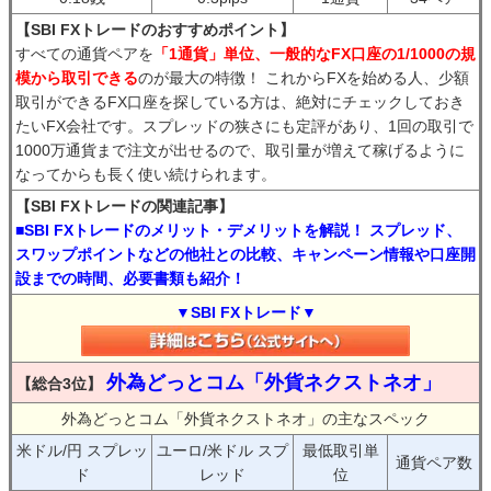
【SBI FXトレードのおすすめポイント】
すべての通貨ペアを
「1通貨」単位、一般的なFX口座の1/1000の規
模から取引できる
のが最大の特徴！ これからFXを始める人、少額
取引ができるFX口座を探している方は、絶対にチェックしておき
たいFX会社です。スプレッドの狭さにも定評があり、1回の取引で
1000万通貨まで注文が出せるので、取引量が増えて稼げるように
なってからも長く使い続けられます。
【SBI FXトレードの関連記事】
■SBI FXトレードのメリット・デメリットを解説！ スプレッド、
スワップポイントなどの他社との比較、キャンペーン情報や口座開
設までの時間、必要書類も紹介！
▼SBI FXトレード▼
外為どっとコム「外貨ネクストネオ」
【総合3位】
外為どっとコム「外貨ネクストネオ」の主なスペック
米ドル/円 スプレッ
ユーロ/米ドル スプ
最低取引単
通貨ペア数
ド
レッド
位