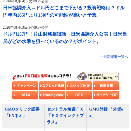
2026年08月04日(火)09:29公開
日米協調介入→ドル円どこまで下がる？投資戦略は？ドル
円年内165円より150円の可能性が高いと予想。
2026年08月03日(月)09:37公開
ドル円157円！片山財務相談話→日米協調介入公表！日米当
局がどの水準を狙っているのか？がポイント。
>>最新記事一覧へ
GMOクリック証券
セントラル短資ＦＸ
GMO外貨 「外貨e
「FXネオ」
「ＦＸダイレクトプ
x」
ラス」