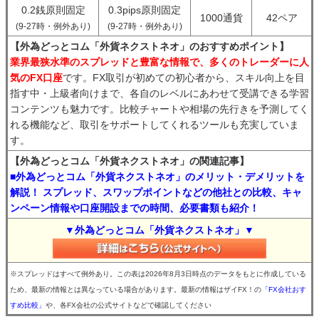
0.2銭原則固定
0.3pips原則固定
1000通貨
42ペア
(9-27時・例外あり)
(9-27時・例外あり)
【外為どっとコム「外貨ネクストネオ」のおすすめポイント】
業界最狭水準のスプレッドと豊富な情報で、多くのトレーダーに人
気のFX口座
です。FX取引が初めての初心者から、スキル向上を目
指す中・上級者向けまで、各自のレベルにあわせて受講できる学習
コンテンツも魅力です。比較チャートや相場の先行きを予測してく
れる機能など、取引をサポートしてくれるツールも充実していま
す。
【外為どっとコム「外貨ネクストネオ」の関連記事】
■外為どっとコム「外貨ネクストネオ」のメリット・デメリットを
解説！ スプレッド、スワップポイントなどの他社との比較、キャ
ンペーン情報や口座開設までの時間、必要書類も紹介！
▼外為どっとコム「外貨ネクストネオ」▼
※スプレッドはすべて例外あり。この表は2026年8月3日時点のデータをもとに作成している
ため、最新の情報とは異なっている場合があります。最新の情報はザイFX！の
「FX会社おす
すめ比較」
や、各FX会社の公式サイトなどで確認してください