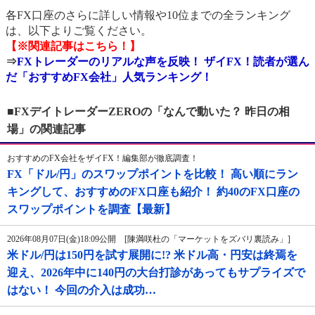
各FX口座のさらに詳しい情報や10位までの全ランキング
は、以下よりご覧ください。
【※関連記事はこちら！】
⇒
FXトレーダーのリアルな声を反映！ ザイFX！読者が選ん
だ「おすすめFX会社」人気ランキング！
■FXデイトレーダーZEROの「なんで動いた？ 昨日の相
場」の関連記事
おすすめのFX会社をザイFX！編集部が徹底調査！
FX「ドル/円」のスワップポイントを比較！ 高い順にラン
キングして、おすすめのFX口座も紹介！ 約40のFX口座の
スワップポイントを調査【最新】
2026年08月07日(金)18:09公開 [陳満咲杜の「マーケットをズバリ裏読み」]
米ドル/円は150円を試す展開に!? 米ドル高・円安は終焉を
迎え、2026年中に140円の大台打診があってもサプライズで
はない！ 今回の介入は成功…