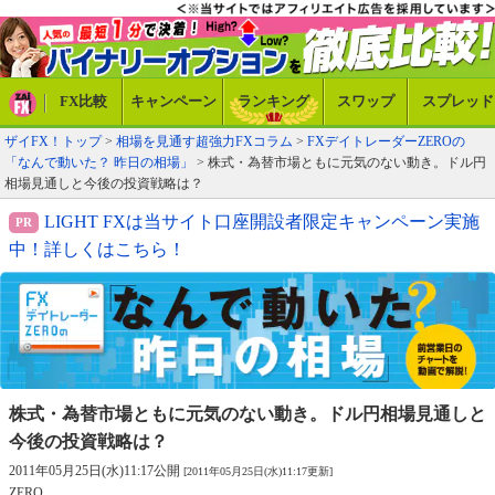
FX比較
キャンペーン
ランキング
スワップ
スプレッド
ザイFX！トップ
>
相場を見通す超強力FXコラム
>
FXデイトレーダーZEROの
「なんで動いた？ 昨日の相場」
> 株式・為替市場ともに元気のない動き。ドル円
相場見通しと今後の投資戦略は？
LIGHT FXは当サイト口座開設者限定キャンペーン実施
中！詳しくはこちら！
株式・為替市場ともに元気のない動き。
ドル円相場見通しと
今後の投資戦略は？
2011年05月25日(水)11:17公開
[2011年05月25日(水)11:17更新]
ZERO