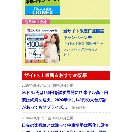
当サイト限定口座開設
キャンペーン中！
ザイFX！限定4000円キャ
ッシュバックがもらえ
る！
ザイFX！最新＆おすすめ記事
2026年08月07日(金)18時09分公開
米ドル/円は150円を試す展開に!? 米ドル高・円
安は終焉を迎え、2026年中に140円の大台打診
があってもサプライズ…
（陳満咲杜）
2026年08月07日(金)15時43分公開
口先の楽観論とは違って中東情勢は悪化し原油