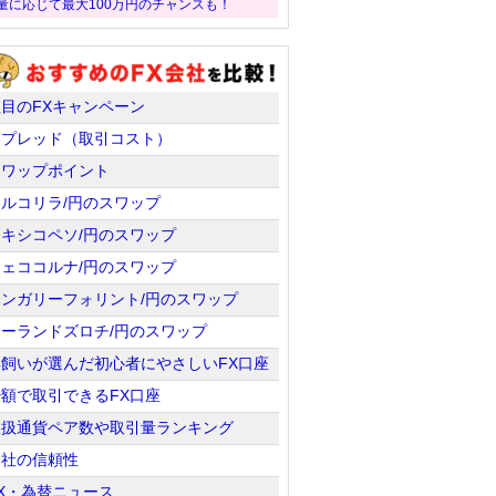
量に応じて最大100万円のチャンスも！
注目のFXキャンペーン
スプレッド（取引コスト）
スワップポイント
トルコリラ/円のスワップ
メキシコペソ/円のスワップ
チェココルナ/円のスワップ
ハンガリーフォリント/円のスワップ
ポーランドズロチ/円のスワップ
羊飼いが選んだ初心者にやさしいFX口座
少額で取引できるFX口座
取扱通貨ペア数や取引量ランキング
会社の信頼性
X・為替ニュース