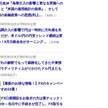
日(金)■『為替介入の影響と更なる実施への
』と『米国の雇用統計の発表』、そして
国の金融政策への思惑(利上…
（羊飼い）
年08月06日(木)17時00分公開
協調介入の影響で円は一時的に方向感を失
うだが、米ドル/円の円安トレンド継続は変
い！9月日銀会合がターニング…
（今井雅
年08月06日(木)15時29分公開
ぞれの解釈でもって鎮静化してきた中東情
ボラティリティ上がりかけたドル円またも
（持田有紀子）
【最新のお得な情報！】FXのキャンペー
すめ10選！
FX口座開設をお急ぎの方は要チェック！
30分～当日中に手続きが完了し、FX取引を