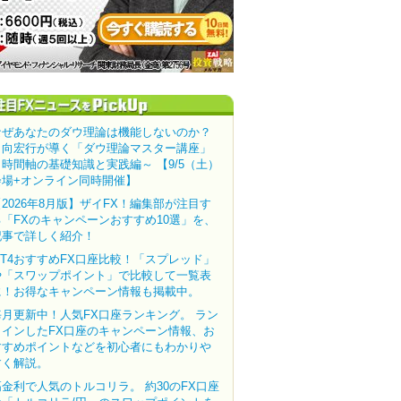
なぜあなたのダウ理論は機能しないのか？
田向宏行が導く「ダウ理論マスター講座」
～時間軸の基礎知識と実践編～ 【9/5（土）
会場+オンライン同時開催】
【2026年8月版】ザイFX！編集部が注目す
る「FXのキャンペーンおすすめ10選」を、
記事で詳しく紹介！
MT4おすすめFX口座比較！「スプレッド」
や「スワップポイント」で比較して一覧表
に！お得なキャンペーン情報も掲載中。
毎月更新中！人気FX口座ランキング。 ラン
クインしたFX口座のキャンペーン情報、お
すすめポイントなどを初心者にもわかりや
すく解説。
高金利で人気のトルコリラ。 約30のFX口座