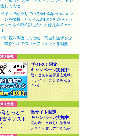
の「トルコリラ/円」のスワップポイントを
調査して比較！
当サイトで紹介している全FX会社のキャン
ペーンを掲載！たくさんのFX会社のキャン
ペーンから比較検討したい方は是非チェッ
ク！
約40口座を調査して比較！高金利通貨を含
む12通貨ペアのスワップポイントを紹介！
ザイFX！限定
キャンペーン実施中
取引コスト業界最安水準!
トレイダーズ証券みんな
のFX
当サイト限定
キャンペーン実施中
初心者にうれしい無料オ
ンラインセミナーが充実!