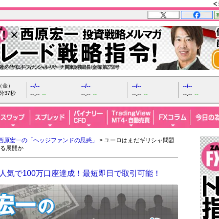
日（金）
--/--
--/--
--/--
--/--
分38秒
--.--
--
--.--
--
--.--
--
--.--
--
西原宏一の「ヘッジファンドの思惑」
> ユーロはまだギリシャ問題
る展開か
人気で100万口座達成！最短即日で取引可能！