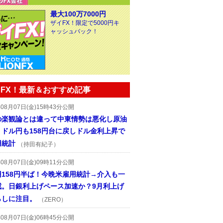
最大100万7000円
ザイFX！限定で5000円キ
ャッシュバック！
FX！最新＆おすすめ記事
年08月07日(金)15時43分公開
の楽観論とは違って中東情勢は悪化し原油
、ドル円も158円台に戻しドル金利上昇で
用統計
（持田有紀子）
年08月07日(金)09時11分公開
円158円半ば！今晩米雇用統計→介入も一
戒。日銀利上げペース加速か？9月利上げ
らしに注目。
（ZERO）
年08月07日(金)06時45分公開