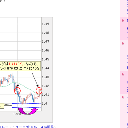
＆レート：ユーロ/米ドル ４時間足
）