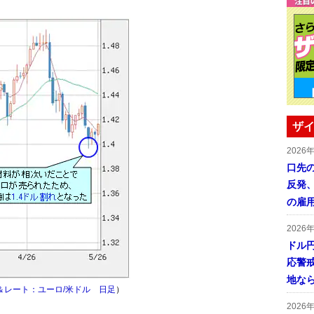
ザイ
2026
口先
反発
の雇
2026
ドル
応警
地な
＆レート：ユーロ/米ドル 日足
）
2026