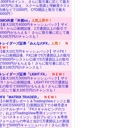
1000FXポイント。さらに取引量に応じて最大
100万円に加え、スクール受講と理解度テスト
合格などで1000円、CFD開設と取引で最大
4000円！
GMO外貨「外貨ex」
人気上昇中！
【最大100万4000円キャッシュバック】ザイ
FX！から口座開設後、1万通貨以上の取引で
4000円がもらえる！ さらに取引量に応じて最
大100万円のチャンスも！
トレイダーズ証券「みんなのFX」
人気！
Ｎ
ＥＷ！
【最大101万円キャッシュバック】ザイFX！
から口座開設後、FX口座で5万通貨以上の取引
で5000円+シストレ口座で5万通貨以上の取引
で5000円がもらえる！ さらに取引量に応じて
最大100万円のチャンスも！
トレイダーズ証券「LIGHT FX」
ＮＥＷ！
【最大100万3000円キャッシュバック】ザイ
FX！から口座開設後、LIGHT FXで5万通貨以
上の取引で3000円がもらえる！さらに取引量
に応じて最大100万円のチャンスも！
JFX「MATRIX TRADER」
ＮＥＷ！
【小林芳彦レポート＆TradingViewインジと最
大100万5000円】口座開設完了で小林芳彦オ
リジナルレポート「FXスキャルピングのコ
ツ」およびTradingView専用インジケーター
「コバスキャインジ」当日プレゼント＆専用
フォームからの申込と合計1万通貨以上の新規
取引で5000円キャッシュバック！さらに取引