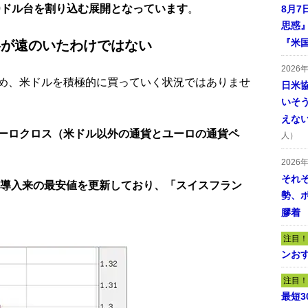
00ドル台を割り込む展開となっています
。
8月7
思惑
『米
略が遠のいたわけではない
2026
め、米ドルを積極的に買っていく状況ではありませ
日米
いそ
えな
ーロクロス（米ドル以外の通貨とユーロの通貨ペ
人）
2026
それ
ロ導入来の最安値を更新しており、「スイスフラン
勢、
膠着
注目！
ンおす
注目！
最短