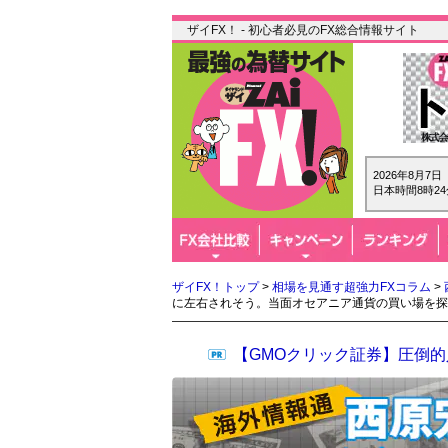
ザイFX！ - 初心者必見のFX総合情報サイト
2026年8月7
日本時間8時24
ザイFX！トップ
>
相場を見通す超強力FXコラム
>
に左右されそう。当面オセアニア通貨の買い場を探
【GMOクリック証券】圧倒的