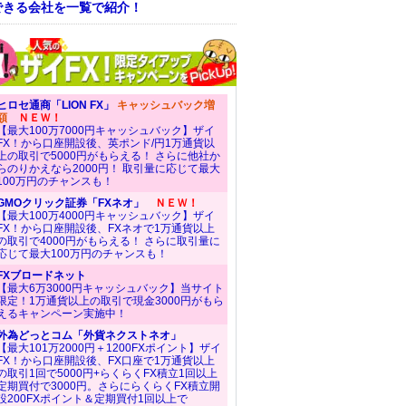
できる会社を一覧で紹介！
ヒロセ通商「LION FX」
キャッシュバック増
額
ＮＥＷ！
【最大100万7000円キャッシュバック】ザイ
FX！から口座開設後、英ポンド/円1万通貨以
上の取引で5000円がもらえる！ さらに他社か
らのりかえなら2000円！ 取引量に応じて最大
100万円のチャンスも！
GMOクリック証券「FXネオ」
ＮＥＷ！
【最大100万4000円キャッシュバック】ザイ
FX！から口座開設後、FXネオで1万通貨以上
の取引で4000円がもらえる！ さらに取引量に
応じて最大100万円のチャンスも！
FXブロードネット
【最大6万3000円キャッシュバック】当サイト
限定！1万通貨以上の取引で現金3000円がもら
えるキャンペーン実施中！
外為どっとコム「外貨ネクストネオ」
【最大101万2000円＋1200FXポイント】ザイ
FX！から口座開設後、FX口座で1万通貨以上
の取引1回で5000円+らくらくFX積立1回以上
定期買付で3000円。さらにらくらくFX積立開
設200FXポイント＆定期買付1回以上で