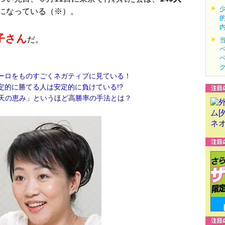
になっている（※）。
子さん
だ。
1) ユーロをものすごくネガティブに見ている！
) 安定的に勝てる人は安定的に負けている!?
 「天の恵み」というほど高勝率の手法とは？