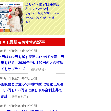
当サイト限定口座開設
キャンペーン中！
ザイFX！限定4000円キャ
ッシュバックがもらえ
る！
FX！最新＆おすすめ記事
年08月07日(金)18時09分公開
/円は150円を試す展開に!? 米ドル高・円
焉を迎え、2026年中に140円の大台打診
ってもサプライズ…
（陳満咲杜）
年08月07日(金)15時43分公開
の楽観論とは違って中東情勢は悪化し原油
、ドル円も158円台に戻しドル金利上昇で
用統計
（持田有紀子）
年08月07日(金)09時11分公開