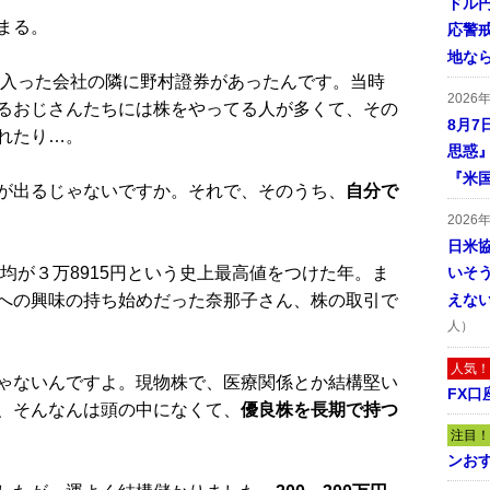
ドル
まる。
応警
地な
。入った会社の隣に野村證券があったんです。当時
2026
るおじさんたちには株をやってる人が多くて、その
8月7
れたり…。
思惑
『米
が出るじゃないですか。それで、そのうち、
自分で
2026
日米
均が３万8915円という史上最高値をつけた年。ま
いそ
への興味の持ち始めだった奈那子さん、株の取引で
えな
人）
人気！
ゃないんですよ。現物株で、医療関係とか結構堅い
FX口
、そんなんは頭の中になくて、
優良株を長期で持つ
注目！
ンおす