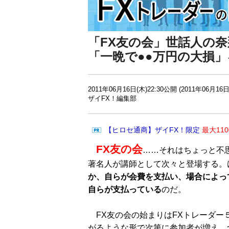
「FX友の会」世話人の奈
「一晩で●●万円の大損
2011年06月16日(木)22:30公開 (2011年06月16日
ザイFX！編集部
【ヒロセ通商】ザイFX！限定
最大11
FX友の会
……それはちょっと不思
著名人が講師として次々と登場する。
か、自らが会費を支払い、場合によっ
自らが支払っている
のだ。
FX友の会の始まりはFXトレーダー
がるような形で次第に参加者が増え、