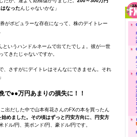
したが、運よく結構儲かりました。
200～300万円
にはなった
んじゃないかな」
証券がポピュラーな存在になって、株のデイトレー
。
さんというハンドルネームで出てたでしょ。彼が一世
ってきたじゃないですか。
で、さすがにデイトレはそんなにできません。それ
」
晩で●●万円あまりの損失に！！
こ出だした中で山本有花さんのFXの本を買ったん
FXを始めました。その頃はずっと円安方向に、円安方
米ドル/円、英ポンド/円、豪ドル/円です。