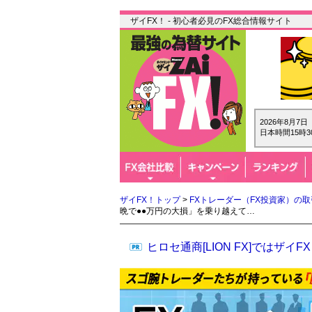
ザイFX！ - 初心者必見のFX総合情報サイト
2026年8月7
日本時間15時3
ザイFX！トップ
>
FXトレーダー（FX投資家）の
晩で●●万円の大損」を乗り越えて…
ヒロセ通商[LION FX]では