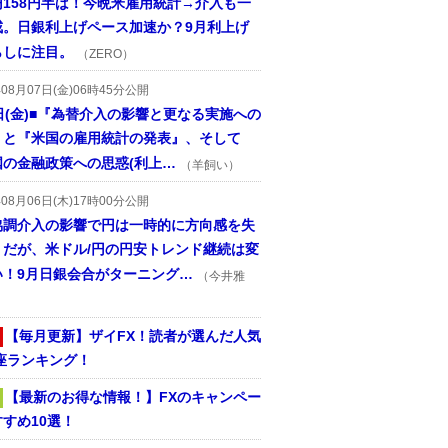
円158円半ば！今晩米雇用統計→介入も一
戒。日銀利上げペース加速か？9月利上げ
らしに注目。
（ZERO）
年08月07日(金)06時45分公開
日(金)■『為替介入の影響と更なる実施への
』と『米国の雇用統計の発表』、そして
国の金融政策への思惑(利上…
（羊飼い）
年08月06日(木)17時00分公開
協調介入の影響で円は一時的に方向感を失
うだが、米ドル/円の円安トレンド継続は変
い！9月日銀会合がターニング…
（今井雅
【毎月更新】ザイFX！読者が選んだ人気
座ランキング！
【最新のお得な情報！】FXのキャンペー
すめ10選！