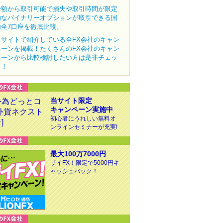
少額から取引可能で損失や取引時間が限定
的なバイナリーオプションが取引できる国
内全7口座を徹底比較。
当サイトで紹介している全FX会社のキャン
ペーンを掲載！たくさんのFX会社のキャン
ペーンから比較検討したい方は是非チェッ
ク！
当サイト限定
キャンペーン実施中
初心者にうれしい無料オ
ンラインセミナーが充実!
最大100万7000円
ザイFX！限定で5000円キ
ャッシュバック！