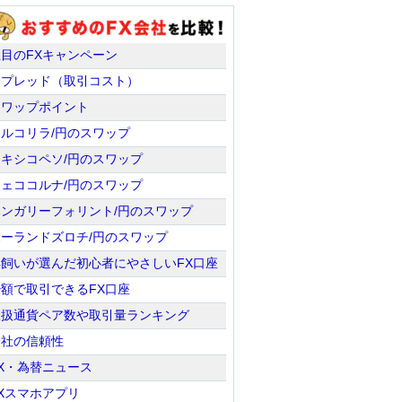
注目のFXキャンペーン
スプレッド（取引コスト）
スワップポイント
トルコリラ/円のスワップ
メキシコペソ/円のスワップ
チェココルナ/円のスワップ
ハンガリーフォリント/円のスワップ
ポーランドズロチ/円のスワップ
羊飼いが選んだ初心者にやさしいFX口座
少額で取引できるFX口座
取扱通貨ペア数や取引量ランキング
会社の信頼性
X・為替ニュース
Xスマホアプリ