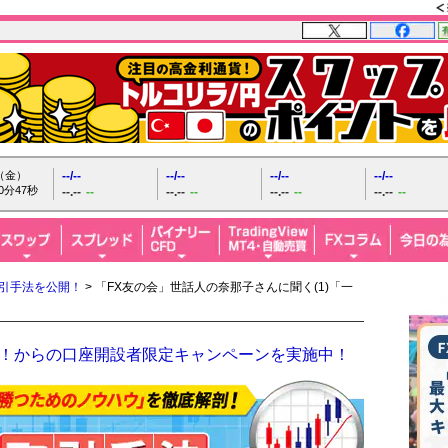
日（金）
--/--
--/--
--/--
--/--
0分48秒
--.--
--
--.--
--
--.--
--
--.--
--
取引手法を公開！
> 「FX友の会」世話人の奈那子さんに聞く(1)「一
ザイFX！からの口座開設者限定キャンペーンを実施中！