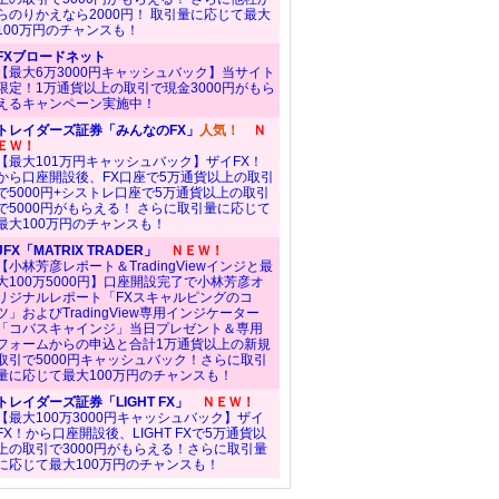
らのりかえなら2000円！ 取引量に応じて最大
100万円のチャンスも！
FXブロードネット
【最大6万3000円キャッシュバック】当サイト
限定！1万通貨以上の取引で現金3000円がもら
えるキャンペーン実施中！
トレイダーズ証券「みんなのFX」
人気！
Ｎ
ＥＷ！
【最大101万円キャッシュバック】ザイFX！
から口座開設後、FX口座で5万通貨以上の取引
で5000円+シストレ口座で5万通貨以上の取引
で5000円がもらえる！ さらに取引量に応じて
最大100万円のチャンスも！
JFX「MATRIX TRADER」
ＮＥＷ！
【小林芳彦レポート＆TradingViewインジと最
大100万5000円】口座開設完了で小林芳彦オ
リジナルレポート「FXスキャルピングのコ
ツ」およびTradingView専用インジケーター
「コバスキャインジ」当日プレゼント＆専用
フォームからの申込と合計1万通貨以上の新規
取引で5000円キャッシュバック！さらに取引
量に応じて最大100万円のチャンスも！
トレイダーズ証券「LIGHT FX」
ＮＥＷ！
【最大100万3000円キャッシュバック】ザイ
FX！から口座開設後、LIGHT FXで5万通貨以
上の取引で3000円がもらえる！さらに取引量
に応じて最大100万円のチャンスも！