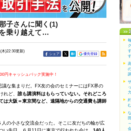
那子さんに聞く(1)
」を乗り越えて…
(木)22:30更新)
シェア
優先登録
000円キャッシュバック実施中！
議な集まりだ。FX友の会のセミナーにはFX界の
けれど、
誰も講演料はもらっていない。それどころ
ては大阪＝東京間など、遠隔地からの交通費も講師
５人の小さな交流会だった。そこに友だちの輪が広
つい先日、６月11日に東京で行われた会は、
140人