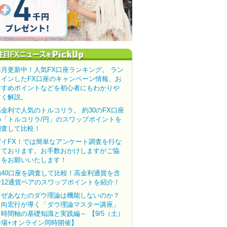
毎月更新中！人気FX口座ランキング。 ラン
クインしたFX口座のキャンペーン情報、お
すすめポイントなどを初心者にもわかりや
すく解説。
高金利で人気のトルコリラ。 約30のFX口座
の「トルコリラ/円」のスワップポイントを
調査して比較！
ザイFX！では簡単なアンケート調査を行な
っております。お手数おかけしますがご協
力をお願いいたします！
約40口座を調査して比較！高金利通貨を含
む12通貨ペアのスワップポイントを紹介！
なぜあなたのダウ理論は機能しないのか？
田向宏行が導く「ダウ理論マスター講座」
～時間軸の基礎知識と実践編～ 【9/5（土）
会場+オンライン同時開催】