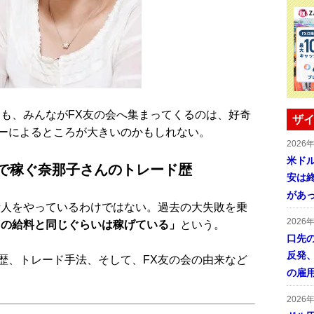
も、みんながFX友の会へ集まってくるのは、好奇
ザイ
ーによるところが大きいのかもしれない。
2026
米ドル
Xで稼ぐ奈那子さんのトレード歴
安は終
があ
人をやっているわけではない。過去の大失敗を乗
2026
Ｌの給料と同じぐらいは稼げている」
という。
口先
反発
、トレード手法、そして、FX友の会の由来など
の雇
2026