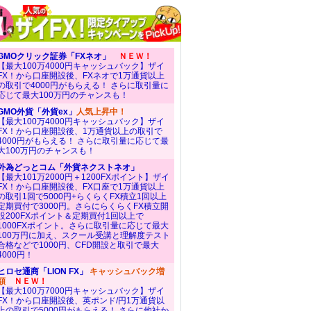
GMOクリック証券「FXネオ」
ＮＥＷ！
【最大100万4000円キャッシュバック】ザイ
FX！から口座開設後、FXネオで1万通貨以上
の取引で4000円がもらえる！ さらに取引量に
応じて最大100万円のチャンスも！
GMO外貨「外貨ex」
人気上昇中！
【最大100万4000円キャッシュバック】ザイ
FX！から口座開設後、1万通貨以上の取引で
4000円がもらえる！ さらに取引量に応じて最
大100万円のチャンスも！
外為どっとコム「外貨ネクストネオ」
【最大101万2000円＋1200FXポイント】ザイ
FX！から口座開設後、FX口座で1万通貨以上
の取引1回で5000円+らくらくFX積立1回以上
定期買付で3000円。さらにらくらくFX積立開
設200FXポイント＆定期買付1回以上で
1000FXポイント。さらに取引量に応じて最大
100万円に加え、スクール受講と理解度テスト
合格などで1000円、CFD開設と取引で最大
4000円！
ヒロセ通商「LION FX」
キャッシュバック増
額
ＮＥＷ！
【最大100万7000円キャッシュバック】ザイ
FX！から口座開設後、英ポンド/円1万通貨以
上の取引で5000円がもらえる！ さらに他社か