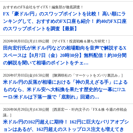
おすすめのFX会社をザイFX！編集部が徹底調査！
FX「豪ドル/円」のスワップポイントを比較！ 高い順にラ
ンキングして、おすすめのFX口座も紹介！ 約40のFX口座
のスワップポイントを調査【最新】
2026年08月03日(月)11:09公開 [ザイFX！投資戦略＆勝ち方研究！]
田向宏行氏が米ドル/円などの相場動向を音声で解説するX
スペースは【8月7日（金）20時30分】無料配信！約30分間
の解説を聞いて相場のポイントをチェ…
2026年07月03日(金)16:50公開 [陳満咲杜の「マーケットをズバリ裏読み」]
米ドル/円の反落が相場における「神の見えざる手」による
ものなら、米ドル安へ大転換を果たす歴史的な一幕に!?ユ
ーロ/米ドルは下落一服で「底割れ」回避の…
2026年06月29日(月)14:30公開 [西原宏一・叶内文子の「FX＆株 今週の作戦会
議」]
米ドル/円の162円超えに期待！ 162円に巨大なバリアオプシ
ョンはあるが、162円超えのストップロス注文も増えてき