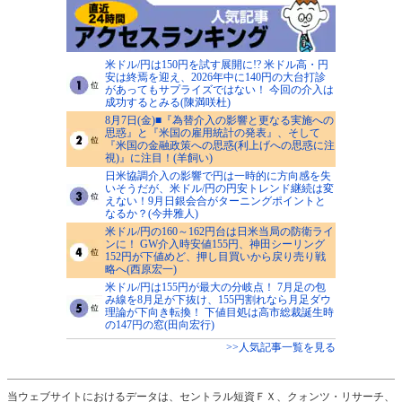
米ドル/円は150円を試す展開に!? 米ドル高・円
安は終焉を迎え、2026年中に140円の大台打診
があってもサプライズではない！ 今回の介入は
成功するとみる(陳満咲杜)
8月7日(金)■『為替介入の影響と更なる実施への
思惑』と『米国の雇用統計の発表』、そして
『米国の金融政策への思惑(利上げへの思惑に注
視)』に注目！(羊飼い)
日米協調介入の影響で円は一時的に方向感を失
いそうだが、米ドル/円の円安トレンド継続は変
えない！9月日銀会合がターニングポイントと
なるか？(今井雅人)
米ドル/円の160～162円台は日米当局の防衛ライ
ンに！ GW介入時安値155円、神田シーリング
152円が下値めど、押し目買いから戻り売り戦
略へ(西原宏一)
米ドル/円は155円が最大の分岐点！ 7月足の包
み線を8月足が下抜け、155円割れなら月足ダウ
理論が下向き転換！ 下値目処は高市総裁誕生時
の147円の窓(田向宏行)
>>人気記事一覧を見る
当ウェブサイトにおけるデータは、セントラル短資ＦＸ、クォンツ・リサーチ、