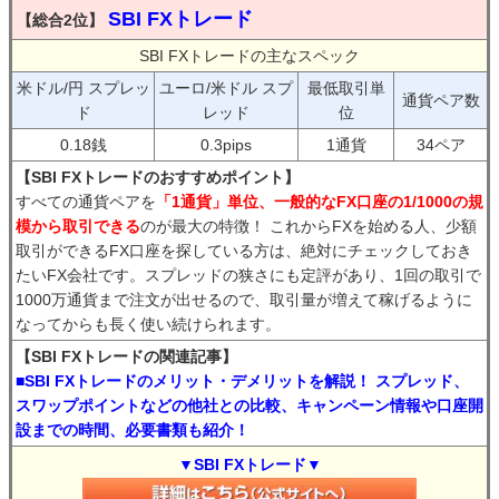
SBI FXトレード
【総合2位】
SBI FXトレードの主なスペック
米ドル/円 スプレッ
ユーロ/米ドル スプ
最低取引単
通貨ペア数
ド
レッド
位
0.18銭
0.3pips
1通貨
34ペア
【SBI FXトレードのおすすめポイント】
すべての通貨ペアを
「1通貨」単位、一般的なFX口座の1/1000の規
模から取引できる
のが最大の特徴！ これからFXを始める人、少額
取引ができるFX口座を探している方は、絶対にチェックしておき
たいFX会社です。スプレッドの狭さにも定評があり、1回の取引で
1000万通貨まで注文が出せるので、取引量が増えて稼げるように
なってからも長く使い続けられます。
【SBI FXトレードの関連記事】
■SBI FXトレードのメリット・デメリットを解説！ スプレッド、
スワップポイントなどの他社との比較、キャンペーン情報や口座開
設までの時間、必要書類も紹介！
▼SBI FXトレード▼