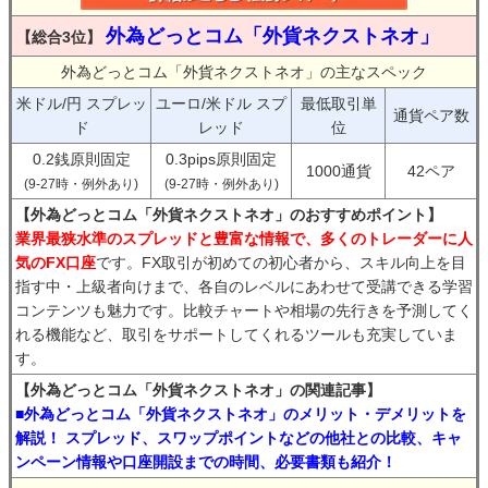
外為どっとコム「外貨ネクストネオ」
【総合3位】
外為どっとコム「外貨ネクストネオ」の主なスペック
米ドル/円 スプレッ
ユーロ/米ドル スプ
最低取引単
通貨ペア数
ド
レッド
位
0.2銭原則固定
0.3pips原則固定
1000通貨
42ペア
(9-27時・例外あり)
(9-27時・例外あり)
【外為どっとコム「外貨ネクストネオ」のおすすめポイント】
業界最狭水準のスプレッドと豊富な情報で、多くのトレーダーに人
気のFX口座
です。FX取引が初めての初心者から、スキル向上を目
指す中・上級者向けまで、各自のレベルにあわせて受講できる学習
コンテンツも魅力です。比較チャートや相場の先行きを予測してく
れる機能など、取引をサポートしてくれるツールも充実していま
す。
【外為どっとコム「外貨ネクストネオ」の関連記事】
■外為どっとコム「外貨ネクストネオ」のメリット・デメリットを
解説！ スプレッド、スワップポイントなどの他社との比較、キャ
ンペーン情報や口座開設までの時間、必要書類も紹介！