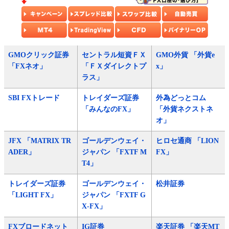
GMOクリック証券
セントラル短資ＦＸ
GMO外貨 「外貨e
「FXネオ」
「ＦＸダイレクトプ
x」
ラス」
SBI FXトレード
トレイダーズ証券
外為どっとコム
「みんなのFX」
「外貨ネクストネ
オ」
JFX 「MATRIX TR
ゴールデンウェイ・
ヒロセ通商 「LION
ADER」
ジャパン 「FXTF M
FX」
T4」
トレイダーズ証券
ゴールデンウェイ・
松井証券
「LIGHT FX」
ジャパン 「FXTF G
X-FX」
FXブロードネット
IG証券
楽天証券 「楽天MT