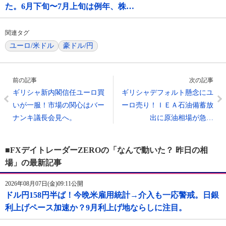
た。6月下旬〜7月上旬は例年、株…
関連タグ
ユーロ/米ドル
豪ドル/円
前の記事
次の記事
ギリシャ新内閣信任ユーロ買
ギリシャデフォルト懸念にユ
いが一服！市場の関心はバー
ーロ売り！ＩＥＡ石油備蓄放
ナンキ議長会見へ。
出に原油相場が急…
■FXデイトレーダーZEROの「なんで動いた？ 昨日の相
場」の最新記事
2026年08月07日(金)09:11公開
ドル円158円半ば！今晩米雇用統計→介入も一応警戒。日銀
利上げペース加速か？9月利上げ地ならしに注目。