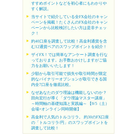
すすめポイントなどを初心者にもわかりや
すく解説。
当サイトで紹介している全FX会社のキャン
ペーンを掲載！たくさんのFX会社のキャン
ペーンから比較検討したい方は是非チェッ
ク！
約40口座を調査して比較！高金利通貨を含
む12通貨ペアのスワップポイントを紹介！
ザイFX！では簡単なアンケート調査を行な
っております。お手数おかけしますがご協
力をお願いいたします！
少額から取引可能で損失や取引時間が限定
的なバイナリーオプションが取引できる国
内全7口座を徹底比較。
なぜあなたのダウ理論は機能しないのか？
田向宏行が導く「ダウ理論マスター講座」
～時間軸の基礎知識と実践編～ 【9/5（土）
会場+オンライン同時開催】
高金利で人気のトルコリラ。 約30のFX口座
の「トルコリラ/円」のスワップポイントを
調査して比較！