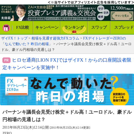
FX比較
キャンペーン
ランキング
スワップ
スプレッド
ザイFX！トップ
>
相場を見通す超強力FXコラム
>
FXデイトレーダーZEROの
「なんで動いた？ 昨日の相場」
> バーナンキ議長会見受け株安＋ドル高！ユーロ
ドル、豪ドル円相場の見通しは？
ヒロセ通商[LION FX]ではザイFX！からの口座開設者限
定キャンペーンを実施中！
バーナンキ議長会見受け株安＋ドル高！
ユーロドル、豪ドル
円相場の見通しは？
2011年06月23日(木)12:14公開
[2011年06月23日(木)12:14更新]
ZERO