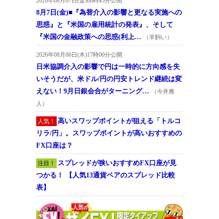
2026年08月07日(金)06時45分公開
8月7日(金)■『為替介入の影響と更なる実施への
思惑』と『米国の雇用統計の発表』、そして
『米国の金融政策への思惑(利上…
（羊飼い）
2026年08月06日(木)17時00分公開
日米協調介入の影響で円は一時的に方向感を失
いそうだが、米ドル/円の円安トレンド継続は変
えない！9月日銀会合がターニング…
（今井雅
人）
高いスワップポイントが狙える「トルコ
人気！
リラ/円」。スワップポイントが高いおすすめの
FX口座は？
スプレッドが狭いおすすめFX口座が見
注目！
つかる！ 【人気13通貨ペアのスプレッド比較
表】