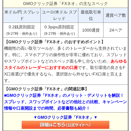
GMOクリック証券「FXネオ」の主なスペック
米ドル/円 スプレッ
ユーロ/米ドル スプ
最低取引単
通貨ペア数
ド
レッド
位
0.2銭原則固定
0.3pips原則固定
1000通貨
24ペア
(9-27時・例外あり)
(9-27時・例外あり)
【GMOクリック証券「FXネオ」のおすすめポイント】
機能性の高い取引ツールが、多くのトレーダーから支持されていま
す。特に、スマホアプリの操作性が非常に優れており、スプレッド
やスワップポイントなどのスペック面も申し分ないため、
あらゆる
スタイルのトレーダーにおすすめの口座
です。取引環境の良さをF
X口座選びで優先するなら、選択肢から外せないFX口座と言えま
す。
【GMOクリック証券「FXネオ」の関連記事】
■GMOクリック証券「FXネオ」のメリット・デメリットを解説！
スプレッド、スワップポイントなどの他社との比較、キャンペーン
情報や口座開設までの時間、必要書類も紹介！
▼GMOクリック証券「FXネオ」▼