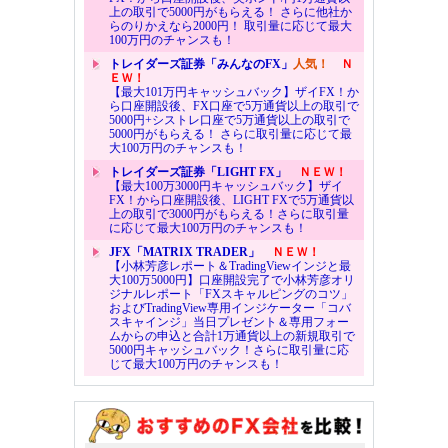
上の取引で5000円がもらえる！ さらに他社か
らのりかえなら2000円！ 取引量に応じて最大
100万円のチャンスも！
トレイダーズ証券「みんなのFX」
人気！
Ｎ
ＥＷ！
【最大101万円キャッシュバック】ザイFX！か
ら口座開設後、FX口座で5万通貨以上の取引で
5000円+シストレ口座で5万通貨以上の取引で
5000円がもらえる！ さらに取引量に応じて最
大100万円のチャンスも！
トレイダーズ証券「LIGHT FX」
ＮＥＷ！
【最大100万3000円キャッシュバック】ザイ
FX！から口座開設後、LIGHT FXで5万通貨以
上の取引で3000円がもらえる！さらに取引量
に応じて最大100万円のチャンスも！
JFX「MATRIX TRADER」
ＮＥＷ！
【小林芳彦レポート＆TradingViewインジと最
大100万5000円】口座開設完了で小林芳彦オリ
ジナルレポート「FXスキャルピングのコツ」
およびTradingView専用インジケーター「コバ
スキャインジ」当日プレゼント＆専用フォー
ムからの申込と合計1万通貨以上の新規取引で
5000円キャッシュバック！さらに取引量に応
じて最大100万円のチャンスも！