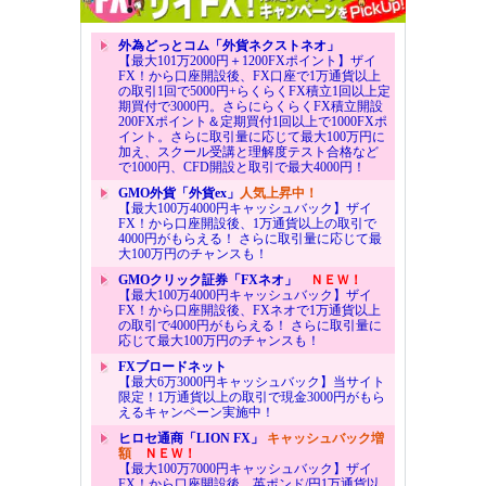
外為どっとコム「外貨ネクストネオ」
【最大101万2000円＋1200FXポイント】ザイ
FX！から口座開設後、FX口座で1万通貨以上
の取引1回で5000円+らくらくFX積立1回以上定
期買付で3000円。さらにらくらくFX積立開設
200FXポイント＆定期買付1回以上で1000FXポ
イント。さらに取引量に応じて最大100万円に
加え、スクール受講と理解度テスト合格など
で1000円、CFD開設と取引で最大4000円！
GMO外貨「外貨ex」
人気上昇中！
【最大100万4000円キャッシュバック】ザイ
FX！から口座開設後、1万通貨以上の取引で
4000円がもらえる！ さらに取引量に応じて最
大100万円のチャンスも！
GMOクリック証券「FXネオ」
ＮＥＷ！
【最大100万4000円キャッシュバック】ザイ
FX！から口座開設後、FXネオで1万通貨以上
の取引で4000円がもらえる！ さらに取引量に
応じて最大100万円のチャンスも！
FXブロードネット
【最大6万3000円キャッシュバック】当サイト
限定！1万通貨以上の取引で現金3000円がもら
えるキャンペーン実施中！
ヒロセ通商「LION FX」
キャッシュバック増
額
ＮＥＷ！
【最大100万7000円キャッシュバック】ザイ
FX！から口座開設後、英ポンド/円1万通貨以