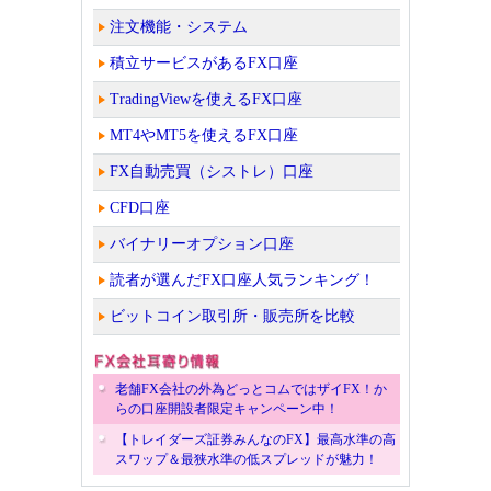
注文機能・システム
積立サービスがあるFX口座
TradingViewを使えるFX口座
MT4やMT5を使えるFX口座
FX自動売買（シストレ）口座
CFD口座
バイナリーオプション口座
読者が選んだFX口座人気ランキング！
ビットコイン取引所・販売所を比較
老舗FX会社の外為どっとコムではザイFX！か
らの口座開設者限定キャンペーン中！
【トレイダーズ証券みんなのFX】最高水準の高
スワップ＆最狭水準の低スプレッドが魅力！