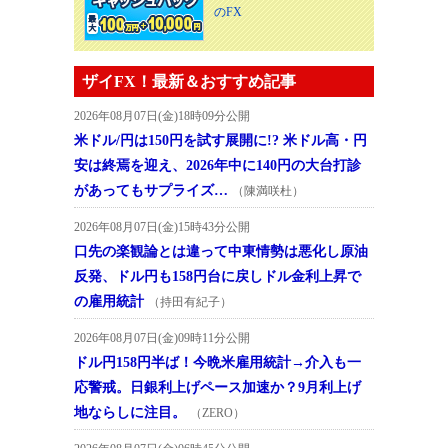
のFX
ザイFX！最新＆おすすめ記事
2026年08月07日(金)18時09分公開
米ドル/円は150円を試す展開に!? 米ドル高・円
安は終焉を迎え、2026年中に140円の大台打診
があってもサプライズ…
（陳満咲杜）
2026年08月07日(金)15時43分公開
口先の楽観論とは違って中東情勢は悪化し原油
反発、ドル円も158円台に戻しドル金利上昇で
の雇用統計
（持田有紀子）
2026年08月07日(金)09時11分公開
ドル円158円半ば！今晩米雇用統計→介入も一
応警戒。日銀利上げペース加速か？9月利上げ
地ならしに注目。
（ZERO）