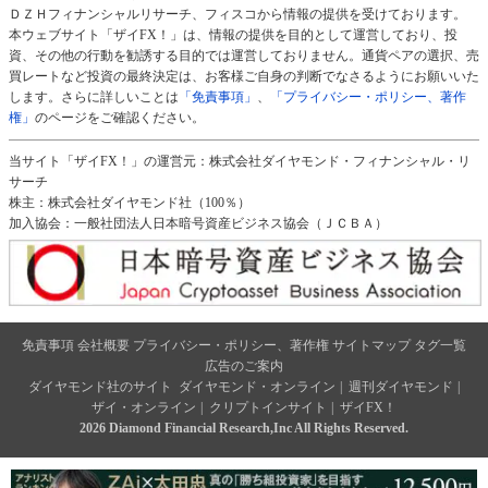
ＤＺＨフィナンシャルリサーチ、フィスコから情報の提供を受けております。
本ウェブサイト「ザイFX！」は、情報の提供を目的として運営しており、投
資、その他の行動を勧誘する目的では運営しておりません。通貨ペアの選択、売
買レートなど投資の最終決定は、お客様ご自身の判断でなさるようにお願いいた
します。さらに詳しいことは
「免責事項」
、
「プライバシー・ポリシー、著作
権」
のページをご確認ください。
当サイト「ザイFX！」の運営元：株式会社ダイヤモンド・フィナンシャル・リ
サーチ
株主：株式会社ダイヤモンド社（100％）
加入協会：一般社団法人日本暗号資産ビジネス協会（ＪＣＢＡ）
免責事項
会社概要
プライバシー・ポリシー、著作権
サイトマップ
タグ一覧
広告のご案内
ダイヤモンド社のサイト
ダイヤモンド・オンライン
|
週刊ダイヤモンド
|
ザイ・オンライン
|
クリプトインサイト
|
ザイFX！
2026 Diamond Financial Research,Inc All Rights Reserved.