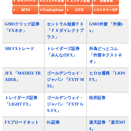
GMOクリック証券
セントラル短資ＦＸ
GMO外貨 「外貨e
「FXネオ」
「ＦＸダイレクトプ
x」
ラス」
SBI FXトレード
トレイダーズ証券
外為どっとコム
「みんなのFX」
「外貨ネクストネ
オ」
JFX 「MATRIX TR
ゴールデンウェイ・
ヒロセ通商 「LION
ADER」
ジャパン 「FXTF M
FX」
T4」
トレイダーズ証券
ゴールデンウェイ・
松井証券
「LIGHT FX」
ジャパン 「FXTF G
X-FX」
FXブロードネット
IG証券
楽天証券 「楽天MT
4」