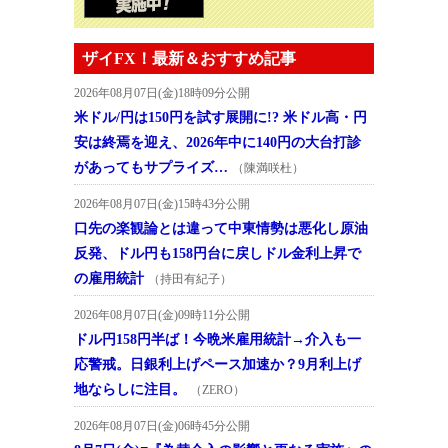
ザイFX！最新＆おすすめ記事
2026年08月07日(金)18時09分公開
米ドル/円は150円を試す展開に!? 米ドル高・円
安は終焉を迎え、2026年中に140円の大台打診
があってもサプライズ…
（陳満咲杜）
2026年08月07日(金)15時43分公開
口先の楽観論とは違って中東情勢は悪化し原油
反発、ドル円も158円台に戻しドル金利上昇で
の雇用統計
（持田有紀子）
2026年08月07日(金)09時11分公開
ドル円158円半ば！今晩米雇用統計→介入も一
応警戒。日銀利上げペース加速か？9月利上げ
地ならしに注目。
（ZERO）
2026年08月07日(金)06時45分公開