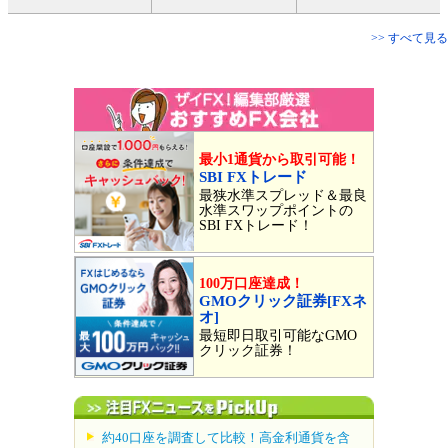
>> すべて見る
最小1通貨から取引可能！
SBI FXトレード
最狭水準スプレッド＆最良
水準スワップポイントの
SBI FXトレード！
100万口座達成！
GMOクリック証券[FXネ
オ]
最短即日取引可能なGMO
クリック証券！
約40口座を調査して比較！高金利通貨を含