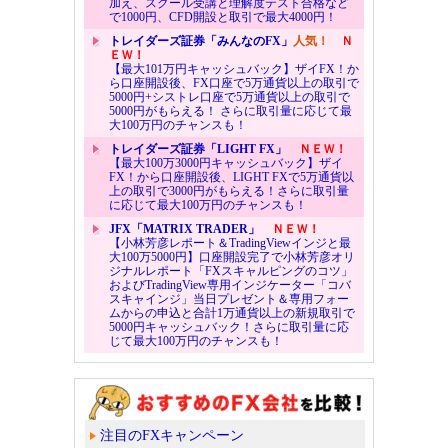
加え、スクール受講と理解度テスト合格など
で1000円、CFD開設と取引で最大4000円！
トレイダーズ証券「みんなのFX」
人気！
Ｎ
ＥＷ！
【最大101万円キャッシュバック】ザイFX！か
ら口座開設後、FX口座で5万通貨以上の取引で
5000円+シストレ口座で5万通貨以上の取引で
5000円がもらえる！ さらに取引量に応じて最
大100万円のチャンスも！
トレイダーズ証券「LIGHT FX」
ＮＥＷ！
【最大100万3000円キャッシュバック】ザイ
FX！から口座開設後、LIGHT FXで5万通貨以
上の取引で3000円がもらえる！さらに取引量
に応じて最大100万円のチャンスも！
JFX「MATRIX TRADER」
ＮＥＷ！
【小林芳彦レポート＆TradingViewインジと最
大100万5000円】口座開設完了で小林芳彦オリ
ジナルレポート「FXスキャルピングのコツ」
およびTradingView専用インジケーター「コバ
スキャインジ」当日プレゼント＆専用フォー
ムからの申込と合計1万通貨以上の新規取引で
5000円キャッシュバック！さらに取引量に応
じて最大100万円のチャンスも！
注目のFXキャンペーン