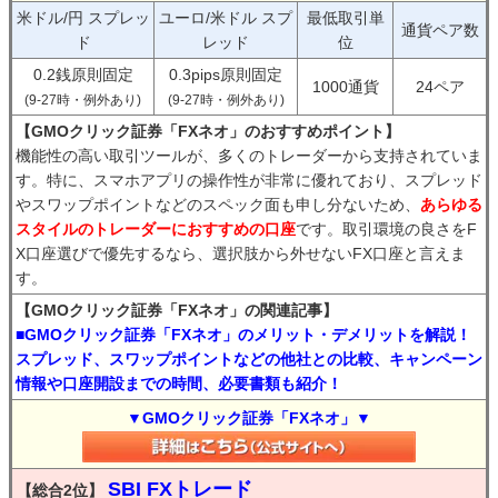
米ドル/円 スプレッ
ユーロ/米ドル スプ
最低取引単
通貨ペア数
ド
レッド
位
0.2銭原則固定
0.3pips原則固定
1000通貨
24ペア
(9-27時・例外あり)
(9-27時・例外あり)
【GMOクリック証券「FXネオ」のおすすめポイント】
機能性の高い取引ツールが、多くのトレーダーから支持されていま
す。特に、スマホアプリの操作性が非常に優れており、スプレッド
やスワップポイントなどのスペック面も申し分ないため、
あらゆる
スタイルのトレーダーにおすすめの口座
です。取引環境の良さをF
X口座選びで優先するなら、選択肢から外せないFX口座と言えま
す。
【GMOクリック証券「FXネオ」の関連記事】
■GMOクリック証券「FXネオ」のメリット・デメリットを解説！
スプレッド、スワップポイントなどの他社との比較、キャンペーン
情報や口座開設までの時間、必要書類も紹介！
▼GMOクリック証券「FXネオ」▼
SBI FXトレード
【総合2位】