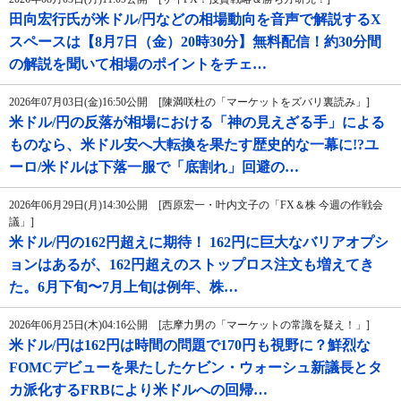
田向宏行氏が米ドル/円などの相場動向を音声で解説するX
スペースは【8月7日（金）20時30分】無料配信！約30分間
の解説を聞いて相場のポイントをチェ…
2026年07月03日(金)16:50公開 [陳満咲杜の「マーケットをズバリ裏読み」]
米ドル/円の反落が相場における「神の見えざる手」による
ものなら、米ドル安へ大転換を果たす歴史的な一幕に!?ユ
ーロ/米ドルは下落一服で「底割れ」回避の…
2026年06月29日(月)14:30公開 [西原宏一・叶内文子の「FX＆株 今週の作戦会
議」]
米ドル/円の162円超えに期待！ 162円に巨大なバリアオプシ
ョンはあるが、162円超えのストップロス注文も増えてき
た。6月下旬〜7月上旬は例年、株…
2026年06月25日(木)04:16公開 [志摩力男の「マーケットの常識を疑え！」]
米ドル/円は162円は時間の問題で170円も視野に？鮮烈な
FOMCデビューを果たしたケビン・ウォーシュ新議長とタ
カ派化するFRBにより米ドルへの回帰…