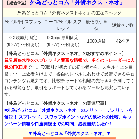
外為どっとコム「外貨ネクストネオ」
【総合3位】
外為どっとコム「外貨ネクストネオ」の主なスペック
米ドル/円 スプレッ
ユーロ/米ドル スプ
最低取引単
通貨ペア数
ド
レッド
位
0.2銭原則固定
0.3pips原則固定
1000通貨
42ペア
(9-27時・例外あり)
(9-27時・例外あり)
【外為どっとコム「外貨ネクストネオ」のおすすめポイント】
業界最狭水準のスプレッドと豊富な情報で、多くのトレーダーに人
気のFX口座
です。FX取引が初めての初心者から、スキル向上を目
指す中・上級者向けまで、各自のレベルにあわせて受講できる学習
コンテンツも魅力です。比較チャートや相場の先行きを予測してく
れる機能など、取引をサポートしてくれるツールも充実していま
す。
【外為どっとコム「外貨ネクストネオ」の関連記事】
■外為どっとコム「外貨ネクストネオ」のメリット・デメリットを
解説！ スプレッド、スワップポイントなどの他社との比較、キャ
ンペーン情報や口座開設までの時間、必要書類も紹介！
▼外為どっとコム「外貨ネクストネオ」▼