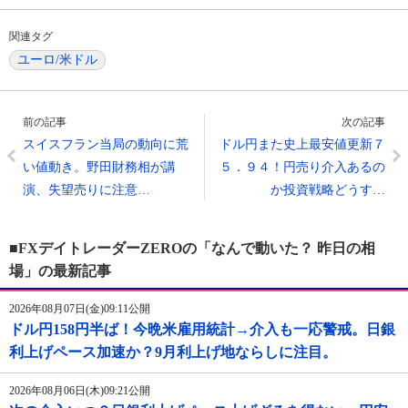
関連タグ
ユーロ/米ドル
前の記事
次の記事
スイスフラン当局の動向に荒
ドル円また史上最安値更新７
い値動き。野田財務相が講
５．９４！円売り介入あるの
演、失望売りに注意…
か投資戦略どうす…
■FXデイトレーダーZEROの「なんで動いた？ 昨日の相
場」の最新記事
2026年08月07日(金)09:11公開
ドル円158円半ば！今晩米雇用統計→介入も一応警戒。日銀
利上げペース加速か？9月利上げ地ならしに注目。
2026年08月06日(木)09:21公開