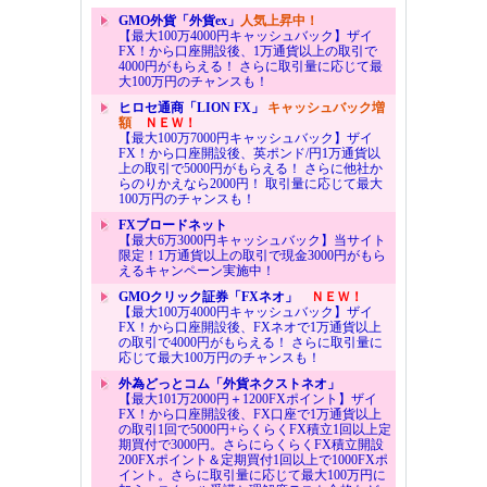
GMO外貨「外貨ex」
人気上昇中！
【最大100万4000円キャッシュバック】ザイ
FX！から口座開設後、1万通貨以上の取引で
4000円がもらえる！ さらに取引量に応じて最
大100万円のチャンスも！
ヒロセ通商「LION FX」
キャッシュバック増
額
ＮＥＷ！
【最大100万7000円キャッシュバック】ザイ
FX！から口座開設後、英ポンド/円1万通貨以
上の取引で5000円がもらえる！ さらに他社か
らのりかえなら2000円！ 取引量に応じて最大
100万円のチャンスも！
FXブロードネット
【最大6万3000円キャッシュバック】当サイト
限定！1万通貨以上の取引で現金3000円がもら
えるキャンペーン実施中！
GMOクリック証券「FXネオ」
ＮＥＷ！
【最大100万4000円キャッシュバック】ザイ
FX！から口座開設後、FXネオで1万通貨以上
の取引で4000円がもらえる！ さらに取引量に
応じて最大100万円のチャンスも！
外為どっとコム「外貨ネクストネオ」
【最大101万2000円＋1200FXポイント】ザイ
FX！から口座開設後、FX口座で1万通貨以上
の取引1回で5000円+らくらくFX積立1回以上定
期買付で3000円。さらにらくらくFX積立開設
200FXポイント＆定期買付1回以上で1000FXポ
イント。さらに取引量に応じて最大100万円に