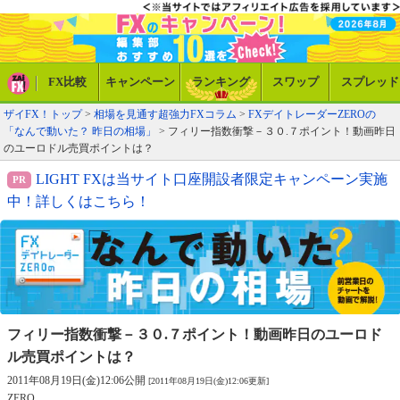
FX比較
キャンペーン
ランキング
スワップ
スプレッド
ザイFX！トップ
>
相場を見通す超強力FXコラム
>
FXデイトレーダーZEROの
「なんで動いた？ 昨日の相場」
> フィリー指数衝撃－３０.７ポイント！動画昨日
のユーロドル売買ポイントは？
LIGHT FXは当サイト口座開設者限定キャンペーン実施
中！詳しくはこちら！
フィリー指数衝撃－３０.７ポイント！
動画昨日のユーロド
ル売買ポイントは？
2011年08月19日(金)12:06公開
[2011年08月19日(金)12:06更新]
ZERO