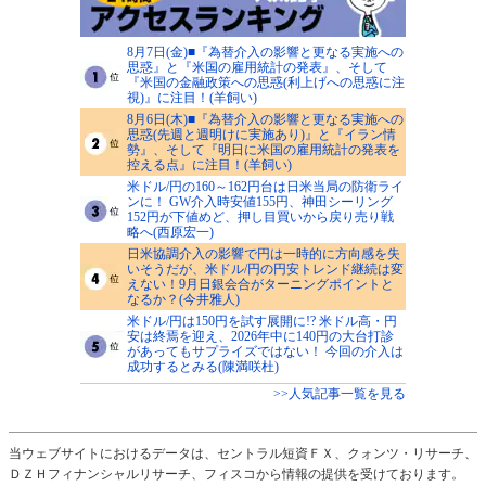
8月7日(金)■『為替介入の影響と更なる実施への
思惑』と『米国の雇用統計の発表』、そして
『米国の金融政策への思惑(利上げへの思惑に注
視)』に注目！(羊飼い)
8月6日(木)■『為替介入の影響と更なる実施への
思惑(先週と週明けに実施あり)』と『イラン情
勢』、そして『明日に米国の雇用統計の発表を
控える点』に注目！(羊飼い)
米ドル/円の160～162円台は日米当局の防衛ライ
ンに！ GW介入時安値155円、神田シーリング
152円が下値めど、押し目買いから戻り売り戦
略へ(西原宏一)
日米協調介入の影響で円は一時的に方向感を失
いそうだが、米ドル/円の円安トレンド継続は変
えない！9月日銀会合がターニングポイントと
なるか？(今井雅人)
米ドル/円は150円を試す展開に!? 米ドル高・円
安は終焉を迎え、2026年中に140円の大台打診
があってもサプライズではない！ 今回の介入は
成功するとみる(陳満咲杜)
>>人気記事一覧を見る
当ウェブサイトにおけるデータは、セントラル短資ＦＸ、クォンツ・リサーチ、
ＤＺＨフィナンシャルリサーチ、フィスコから情報の提供を受けております。