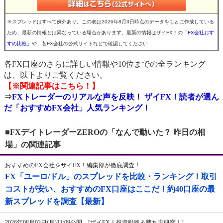
※スプレッドはすべて例外あり。この表は2026年8月3日時点のデータをもとに作成している
ため、最新の情報とは異なっている場合があります。最新の情報はザイFX！の
「FX会社おす
すめ比較」
や、各FX会社の公式サイトなどで確認してください
各FX口座のさらに詳しい情報や10位までの全ランキング
は、以下よりご覧ください。
【※関連記事はこちら！】
⇒
FXトレーダーのリアルな声を反映！ ザイFX！読者が選ん
だ「おすすめFX会社」人気ランキング！
■FXデイトレーダーZEROの「なんで動いた？ 昨日の相
場」の関連記事
おすすめのFX会社をザイFX！編集部が徹底調査！
FX「ユーロ/ドル」のスプレッドを比較・ランキング！取引
コストが安い、おすすめのFX口座はここだ！約40口座の最
新スプレッドを調査【最新】
2026年08月03日(月)11:09公開 [ザイFX！投資戦略＆勝ち方研究！]