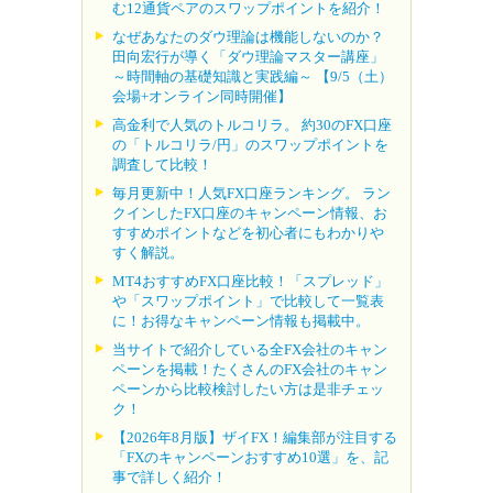
む12通貨ペアのスワップポイントを紹介！
なぜあなたのダウ理論は機能しないのか？
田向宏行が導く「ダウ理論マスター講座」
～時間軸の基礎知識と実践編～ 【9/5（土）
会場+オンライン同時開催】
高金利で人気のトルコリラ。 約30のFX口座
の「トルコリラ/円」のスワップポイントを
調査して比較！
毎月更新中！人気FX口座ランキング。 ラン
クインしたFX口座のキャンペーン情報、お
すすめポイントなどを初心者にもわかりや
すく解説。
MT4おすすめFX口座比較！「スプレッド」
や「スワップポイント」で比較して一覧表
に！お得なキャンペーン情報も掲載中。
当サイトで紹介している全FX会社のキャン
ペーンを掲載！たくさんのFX会社のキャン
ペーンから比較検討したい方は是非チェッ
ク！
【2026年8月版】ザイFX！編集部が注目する
「FXのキャンペーンおすすめ10選」を、記
事で詳しく紹介！