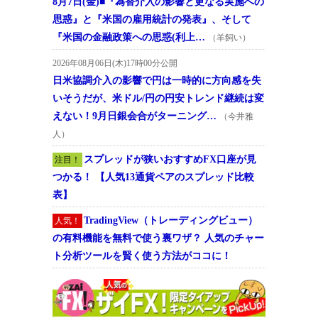
8月7日(金)■『為替介入の影響と更なる実施への
思惑』と『米国の雇用統計の発表』、そして
『米国の金融政策への思惑(利上…
（羊飼い）
2026年08月06日(木)17時00分公開
日米協調介入の影響で円は一時的に方向感を失
いそうだが、米ドル/円の円安トレンド継続は変
えない！9月日銀会合がターニング…
（今井雅
人）
スプレッドが狭いおすすめFX口座が見
注目！
つかる！ 【人気13通貨ペアのスプレッド比較
表】
TradingView（トレーディングビュー）
人気！
の有料機能を無料で使う裏ワザ？ 人気のチャー
ト分析ツールを賢く使う方法がココに！