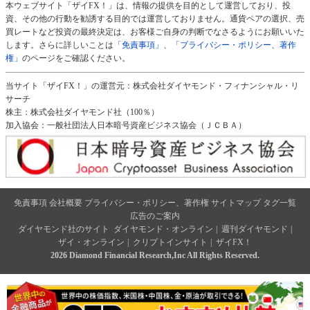
本ウェブサイト「ザイFX！」は、情報の提供を目的として運営しており、投
資、その他の行動を勧誘する目的では運営しておりません。通貨ペアの選択、売
買レートなど投資の最終決定は、お客様ご自身の判断でなさるようにお願いいた
します。さらに詳しいことは
「免責事項」
、
「プライバシー・ポリシー、著作
権」
のページをご確認ください。
当サイト「ザイFX！」の運営元：株式会社ダイヤモンド・フィナンシャル・リ
サーチ
株主：株式会社ダイヤモンド社（100％）
加入協会：一般社団法人日本暗号資産ビジネス協会（ＪＣＢＡ）
免責事項
会社概要
プライバシー・ポリシー、著作権
サイトマップ
タグ一覧
広告のご案内
ダイヤモンド社のサイト
ダイヤモンド・オンライン
|
週刊ダイヤモンド
|
ザイ・オンライン
|
クリプトインサイト
|
ザイFX！
2026 Diamond Financial Research,Inc All Rights Reserved.