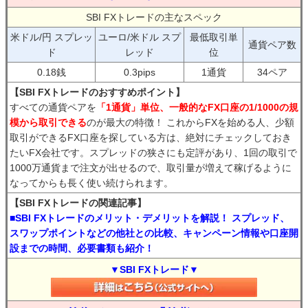
SBI FXトレードの主なスペック
米ドル/円 スプレッ
ユーロ/米ドル スプ
最低取引単
通貨ペア数
ド
レッド
位
0.18銭
0.3pips
1通貨
34ペア
【SBI FXトレードのおすすめポイント】
すべての通貨ペアを
「1通貨」単位、一般的なFX口座の1/1000の規
模から取引できる
のが最大の特徴！ これからFXを始める人、少額
取引ができるFX口座を探している方は、絶対にチェックしておき
たいFX会社です。スプレッドの狭さにも定評があり、1回の取引で
1000万通貨まで注文が出せるので、取引量が増えて稼げるように
なってからも長く使い続けられます。
【SBI FXトレードの関連記事】
■SBI FXトレードのメリット・デメリットを解説！ スプレッド、
スワップポイントなどの他社との比較、キャンペーン情報や口座開
設までの時間、必要書類も紹介！
▼SBI FXトレード▼