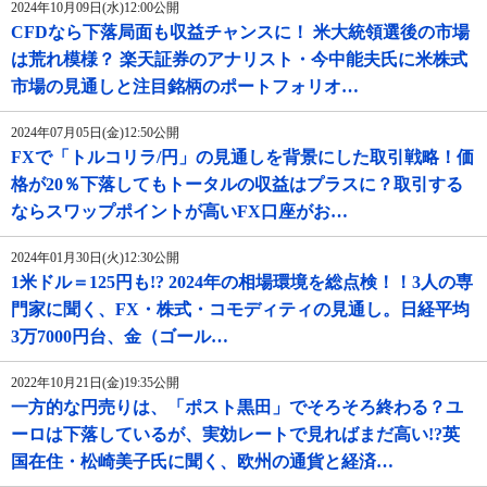
2024年10月09日(水)12:00公開
CFDなら下落局面も収益チャンスに！ 米大統領選後の市場
は荒れ模様？ 楽天証券のアナリスト・今中能夫氏に米株式
市場の見通しと注目銘柄のポートフォリオ…
2024年07月05日(金)12:50公開
FXで「トルコリラ/円」の見通しを背景にした取引戦略！価
格が20％下落してもトータルの収益はプラスに？取引する
ならスワップポイントが高いFX口座がお…
2024年01月30日(火)12:30公開
1米ドル＝125円も!? 2024年の相場環境を総点検！！3人の専
門家に聞く、FX・株式・コモディティの見通し。日経平均
3万7000円台、金（ゴール…
2022年10月21日(金)19:35公開
一方的な円売りは、「ポスト黒田」でそろそろ終わる？ユ
ーロは下落しているが、実効レートで見ればまだ高い!?英
国在住・松崎美子氏に聞く、欧州の通貨と経済…