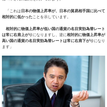
「これは
日本の物価上昇率が、日本の貿易相手国に比べて
相対的に低かった
ことを示しています。
相対的に物価上昇率が低い国の通貨の名目実効為替レート
は常に右肩上がり
になりますし、逆に
相対的に物価上昇率が
高い国の通貨の名目実効為替レートは常に右肩下がり
になり
ます」