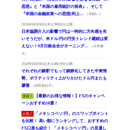
思惑』と『米国の雇用統計の発表』、そして
『米国の金融政策への思惑(利上…
（羊飼い）
2026年08月06日(木)17時00分公開
日米協調介入の影響で円は一時的に方向感を失
いそうだが、米ドル/円の円安トレンド継続は変
えない！9月日銀会合がターニング…
（今井雅
人）
2026年08月06日(木)15時29分公開
それぞれの解釈でもって鎮静化してきた中東情
勢、ボラティリティ上がりかけたドル円またも
膠着
（持田有紀子）
【最新のお得な情報！】FXのキャンペ
注目！
ーンおすすめ10選！
「メキシコペソ/円」のスワップポイント
人気！
を比較！ 高い順にランキングして、おすすめの
FX口座も紹介！ 「メキシコペソ/円」の見通し