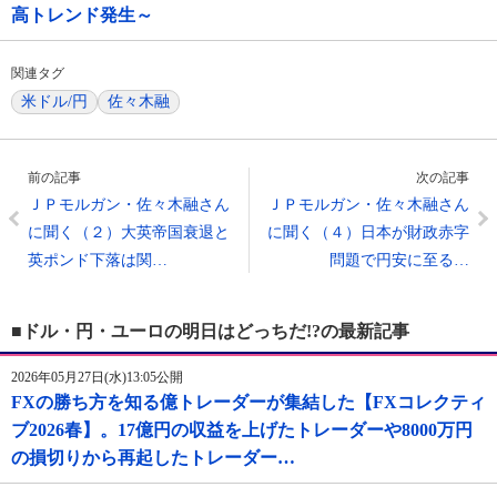
高トレンド発生～
関連タグ
米ドル/円
佐々木融
前の記事
次の記事
ＪＰモルガン・佐々木融さん
ＪＰモルガン・佐々木融さん
に聞く（２）大英帝国衰退と
に聞く（４）日本が財政赤字
英ポンド下落は関…
問題で円安に至る…
■ドル・円・ユーロの明日はどっちだ!?の最新記事
2026年05月27日(水)13:05公開
FXの勝ち方を知る億トレーダーが集結した【FXコレクティ
ブ2026春】。17億円の収益を上げたトレーダーや8000万円
の損切りから再起したトレーダー…