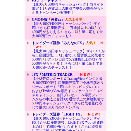
FXブロードネット
【最大6万3000円キャッシュバック】当サイト
限定！1万通貨以上の取引で現金3000円がもら
えるキャンペーン実施中！
GMO外貨「外貨ex」
人気上昇中！
【最大100万4000円キャッシュバック】ザイ
FX！から口座開設後、1万通貨以上の取引で
4000円がもらえる！ さらに取引量に応じて最
大100万円のチャンスも！
トレイダーズ証券「みんなのFX」
人気！
Ｎ
ＥＷ！
【最大101万円キャッシュバック】ザイFX！か
ら口座開設後、FX口座で5万通貨以上の取引で
5000円+シストレ口座で5万通貨以上の取引で
5000円がもらえる！ さらに取引量に応じて最
大100万円のチャンスも！
JFX「MATRIX TRADER」
ＮＥＷ！
【小林芳彦レポート＆TradingViewインジと最
大100万5000円】口座開設完了で小林芳彦オリ
ジナルレポート「FXスキャルピングのコツ」
およびTradingView専用インジケーター「コバ
スキャインジ」当日プレゼント＆専用フォー
ムからの申込と合計1万通貨以上の新規取引で
5000円キャッシュバック！さらに取引量に応
じて最大100万円のチャンスも！
トレイダーズ証券「LIGHT FX」
ＮＥＷ！
【最大100万3000円キャッシュバック】ザイ
FX！から口座開設後、LIGHT FXで5万通貨以
上の取引で3000円がもらえる！さらに取引量
に応じて最大100万円のチャンスも！