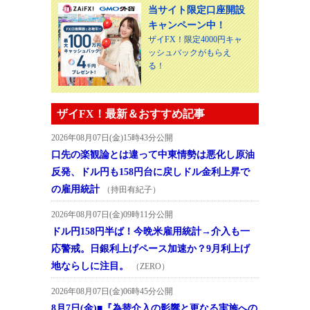
当サイト限定口座開設
キャンペーン中！
ザイFX！限定4000円キャ
ッシュバックがもらえ
る！
ザイFX！最新＆おすすめ記事
2026年08月07日(金)15時43分公開
口先の楽観論とは違って中東情勢は悪化し原油
反発、ドル円も158円台に戻しドル金利上昇で
の雇用統計
（持田有紀子）
2026年08月07日(金)09時11分公開
ドル円158円半ば！今晩米雇用統計→介入も一
応警戒。日銀利上げペース加速か？9月利上げ
地ならしに注目。
（ZERO）
2026年08月07日(金)06時45分公開
8月7日(金)■『為替介入の影響と更なる実施への