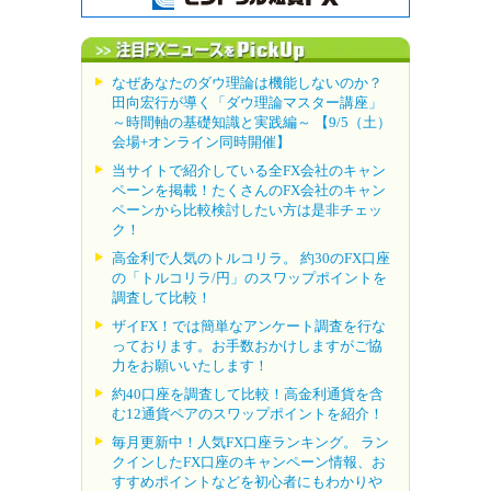
なぜあなたのダウ理論は機能しないのか？
田向宏行が導く「ダウ理論マスター講座」
～時間軸の基礎知識と実践編～ 【9/5（土）
会場+オンライン同時開催】
当サイトで紹介している全FX会社のキャン
ペーンを掲載！たくさんのFX会社のキャン
ペーンから比較検討したい方は是非チェッ
ク！
高金利で人気のトルコリラ。 約30のFX口座
の「トルコリラ/円」のスワップポイントを
調査して比較！
ザイFX！では簡単なアンケート調査を行な
っております。お手数おかけしますがご協
力をお願いいたします！
約40口座を調査して比較！高金利通貨を含
む12通貨ペアのスワップポイントを紹介！
毎月更新中！人気FX口座ランキング。 ラン
クインしたFX口座のキャンペーン情報、お
すすめポイントなどを初心者にもわかりや