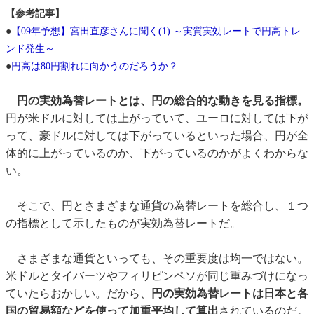
【参考記事】
●
【09年予想】宮田直彦さんに聞く(1) ～実質実効レートで円高トレ
ンド発生～
●
円高は80円割れに向かうのだろうか？
円の実効為替レートとは、円の総合的な動きを見る指標。
円が米ドルに対しては上がっていて、ユーロに対しては下が
って、豪ドルに対しては下がっているといった場合、円が全
体的に上がっているのか、下がっているのかがよくわからな
い。
そこで、円とさまざまな通貨の為替レートを総合し、１つ
の指標として示したものが実効為替レートだ。
さまざまな通貨といっても、その重要度は均一ではない。
米ドルとタイバーツやフィリピンペソが同じ重みづけになっ
ていたらおかしい。だから、
円の実効為替レートは日本と各
国の貿易額などを使って加重平均して算出
されているのだ。