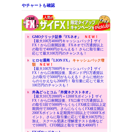
やチャートも確認
GMOクリック証券「FXネオ」
ＮＥＷ！
【最大100万4000円キャッシュバック】ザイ
FX！から口座開設後、FXネオで1万通貨以上
の取引で4000円がもらえる！ さらに取引量に
応じて最大100万円のチャンスも！
ヒロセ通商「LION FX」
キャッシュバック増
額
ＮＥＷ！
【最大100万7000円キャッシュバック】ザイ
FX！から口座開設後、英ポンド/円1万通貨以
上の取引で5000円がもらえる！ さらに他社か
らのりかえなら2000円！ 取引量に応じて最大
100万円のチャンスも！
外為どっとコム「外貨ネクストネオ」
【最大101万2000円＋1200FXポイント】ザイ
FX！から口座開設後、FX口座で1万通貨以上
の取引1回で5000円+らくらくFX積立1回以上定
期買付で3000円。さらにらくらくFX積立開設
200FXポイント＆定期買付1回以上で1000FXポ
イント。さらに取引量に応じて最大100万円に
加え、スクール受講と理解度テスト合格など
で1000円、CFD開設と取引で最大4000円！