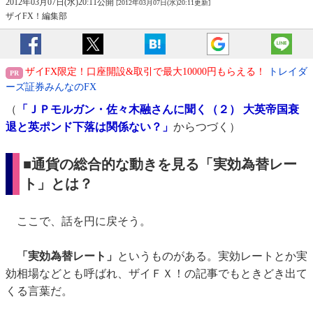
2012年03月07日(水)20:11公開
[2012年03月07日(水)20:11更新]
ザイFX！編集部
ザイFX限定！口座開設&取引で最大10000円もらえる！
トレイダ
ーズ証券みんなのFX
（
「ＪＰモルガン・佐々木融さんに聞く（２） 大英帝国衰
退と英ポンド下落は関係ない？」
からつづく）
■通貨の総合的な動きを見る「実効為替レー
ト」とは？
ここで、話を円に戻そう。
「実効為替レート」
というものがある。実効レートとか実
効相場などとも呼ばれ、ザイＦＸ！の記事でもときどき出て
くる言葉だ。