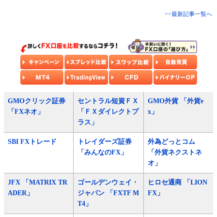
>>最新記事一覧へ
GMOクリック証券
セントラル短資ＦＸ
GMO外貨 「外貨e
「FXネオ」
「ＦＸダイレクトプ
x」
ラス」
SBI FXトレード
トレイダーズ証券
外為どっとコム
「みんなのFX」
「外貨ネクストネ
オ」
JFX 「MATRIX TR
ゴールデンウェイ・
ヒロセ通商 「LION
ADER」
ジャパン 「FXTF M
FX」
T4」