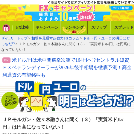
FX比較
キャンペーン
ランキング
スワップ
スプレッド
ザイFX！トップ
>
相場を見通す超強力FXコラム
>
ドル・円・ユーロの明日はど
っちだ!?
> ＪＰモルガン・佐々木融さんに聞く（３）「実質米ドル/円」は円高に
なっていない！
米ドル/円は米中間選挙次第で164円へ!?セントラル短資
ＦＸベテランディーラーが2026年後半相場を徹底予測！高金
利通貨の有望銘柄も
ＪＰモルガン・佐々木融さんに聞く（３）
「実質米ドル/
円」は円高になっていない！