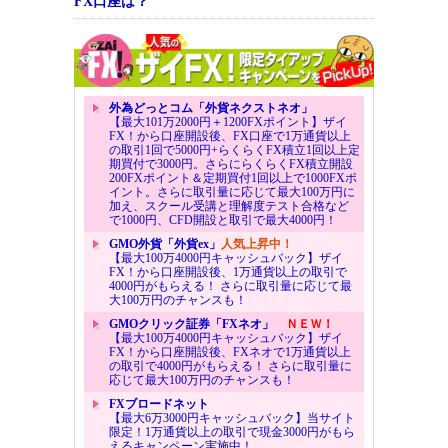
FX口座は？
外為どっとコム「外貨ネクストネオ」
【最大101万2000円＋1200FXポイント】ザイ
FX！から口座開設後、FX口座で1万通貨以上
の取引1回で5000円+らくらくFX積立1回以上定
期買付で3000円。さらにらくらくFX積立開設
200FXポイント＆定期買付1回以上で1000FXポ
イント。さらに取引量に応じて最大100万円に
加え、スクール受講と理解度テスト合格など
で1000円、CFD開設と取引で最大4000円！
GMO外貨「外貨ex」
人気上昇中！
【最大100万4000円キャッシュバック】ザイ
FX！から口座開設後、1万通貨以上の取引で
4000円がもらえる！ さらに取引量に応じて最
大100万円のチャンスも！
GMOクリック証券「FXネオ」
ＮＥＷ！
【最大100万4000円キャッシュバック】ザイ
FX！から口座開設後、FXネオで1万通貨以上
の取引で4000円がもらえる！ さらに取引量に
応じて最大100万円のチャンスも！
FXブロードネット
【最大6万3000円キャッシュバック】当サイト
限定！1万通貨以上の取引で現金3000円がもら
えるキャンペーン実施中！