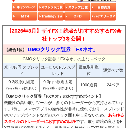
【2026年8月】ザイFX！読者がおすすめするFX会
社トップ3を公開！
GMOクリック証券「FXネオ」
【総合1位】
GMOクリック証券「FXネオ」の主なスペック
米ドル/円 スプレッ
ユーロ/米ドル スプ
最低取引単
通貨ペア数
ド
レッド
位
0.2銭原則固定
0.3pips原則固定
1000通貨
24ペア
(9-27時・例外あり)
(9-27時・例外あり)
【GMOクリック証券「FXネオ」のおすすめポイント】
機能性の高い取引ツールが、多くのトレーダーから支持されていま
す。特に、スマホアプリの操作性が非常に優れており、スプレッド
やスワップポイントなどのスペック面も申し分ないため、
あらゆる
スタイルのトレーダーにおすすめの口座
です。取引環境の良さをF
X口座選びで優先するなら、選択肢から外せないFX口座と言えま