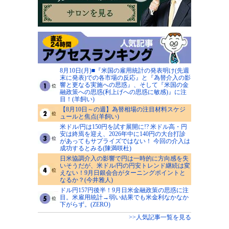
8月10日(月)■『米国の雇用統計の発表明け(先週
末に発表)での各市場の反応』と『為替介入の影
響と更なる実施への思惑』、そして『米国の金
融政策への思惑(利上げへの思惑に敏感)』に注
目！(羊飼い)
【8月10日～の週】為替相場の注目材料スケジ
ュールと焦点(羊飼い)
米ドル/円は150円を試す展開に!? 米ドル高・円
安は終焉を迎え、2026年中に140円の大台打診
があってもサプライズではない！ 今回の介入は
成功するとみる(陳満咲杜)
日米協調介入の影響で円は一時的に方向感を失
いそうだが、米ドル/円の円安トレンド継続は変
えない！9月日銀会合がターニングポイントと
なるか？(今井雅人)
ドル円157円後半！9月日米金融政策の思惑に注
目。米雇用統計→弱い結果でも米金利なかなか
下がらず。(ZERO)
>>人気記事一覧を見る