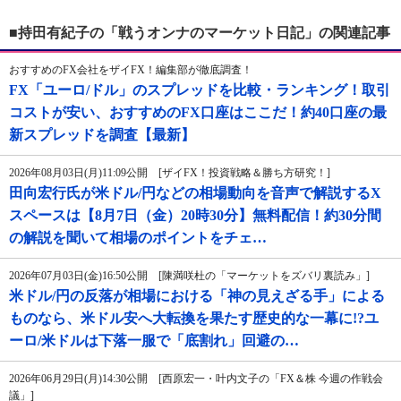
■持田有紀子の「戦うオンナのマーケット日記」の関連記事
おすすめのFX会社をザイFX！編集部が徹底調査！
FX「ユーロ/ドル」のスプレッドを比較・ランキング！取引
コストが安い、おすすめのFX口座はここだ！約40口座の最
新スプレッドを調査【最新】
2026年08月03日(月)11:09公開 [ザイFX！投資戦略＆勝ち方研究！]
田向宏行氏が米ドル/円などの相場動向を音声で解説するX
スペースは【8月7日（金）20時30分】無料配信！約30分間
の解説を聞いて相場のポイントをチェ…
2026年07月03日(金)16:50公開 [陳満咲杜の「マーケットをズバリ裏読み」]
米ドル/円の反落が相場における「神の見えざる手」による
ものなら、米ドル安へ大転換を果たす歴史的な一幕に!?ユ
ーロ/米ドルは下落一服で「底割れ」回避の…
2026年06月29日(月)14:30公開 [西原宏一・叶内文子の「FX＆株 今週の作戦会
議」]