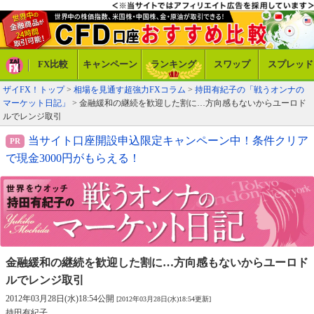
FX比較
キャンペーン
ランキング
スワップ
スプレッド
ザイFX！トップ
>
相場を見通す超強力FXコラム
>
持田有紀子の「戦うオンナの
マーケット日記」
> 金融緩和の継続を歓迎した割に…方向感もないからユーロド
ルでレンジ取引
当サイト口座開設申込限定キャンペーン中！条件クリア
で現金3000円がもらえる！
金融緩和の継続を歓迎した割に…
方向感もないからユーロド
ルでレンジ取引
2012年03月28日(水)18:54公開
[2012年03月28日(水)18:54更新]
持田有紀子