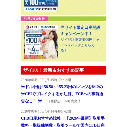
当サイト限定口座開設
キャンペーン中！
ザイFX！限定4000円キャ
ッシュバックがもらえ
る！
ザイFX！最新＆おすすめ記事
2026年08月10日(月)15時17分公開
米ドル/円は158.58～155.23円のレンジを8/12の
米CPIでブレイクするか注目。ECBへの事前通
告なし！ 米…
（西原宏一＆叶内文子）
2026年08月10日(月)14時40分公開
CFD口座おすすめ比較！【2026年最新】取引手
数料・取扱銘柄数・取引ツールで国内CFD口座