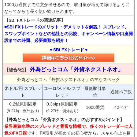
1000万通貨まで注文が出せるので、取引量が増えて稼げるように
なってからも長く使い続けられます。
【SBI FXトレードの関連記事】
■SBI FXトレードのメリット・デメリットを解説！ スプレッド、
スワップポイントなどの他社との比較、キャンペーン情報や口座開
設までの時間、必要書類も紹介！
▼SBI FXトレード▼
外為どっとコム「外貨ネクストネオ」
【総合3位】
外為どっとコム「外貨ネクストネオ」の主なスペック
米ドル/円 スプレッ
ユーロ/米ドル スプ
最低取引単
通貨ペア数
ド
レッド
位
0.2銭原則固定
0.3pips原則固定
1000通貨
42ペア
(9-27時・例外あり)
(9-27時・例外あり)
【外為どっとコム「外貨ネクストネオ」のおすすめポイント】
業界最狭水準のスプレッドと豊富な情報で、多くのトレーダーに人
気のFX口座
です。FX取引が初めての初心者から、スキル向上を目