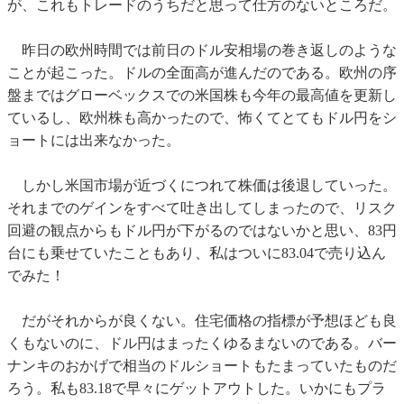
が、これもトレードのうちだと思って仕方のないところだ。
昨日の欧州時間では前日のドル安相場の巻き返しのような
ことが起こった。ドルの全面高が進んだのである。欧州の序
盤まではグローベックスでの米国株も今年の最高値を更新し
ているし、欧州株も高かったので、怖くてとてもドル円をシ
ョートには出来なかった。
しかし米国市場が近づくにつれて株価は後退していった。
それまでのゲインをすべて吐き出してしまったので、リスク
回避の観点からもドル円が下がるのではないかと思い、83円
台にも乗せていたこともあり、私はついに83.04で売り込ん
でみた！
だがそれからが良くない。住宅価格の指標が予想ほども良
くもないのに、ドル円はまったくゆるまないのである。バー
ナンキのおかげで相当のドルショートもたまっていたものだ
ろう。私も83.18で早々にゲットアウトした。いかにもプラ