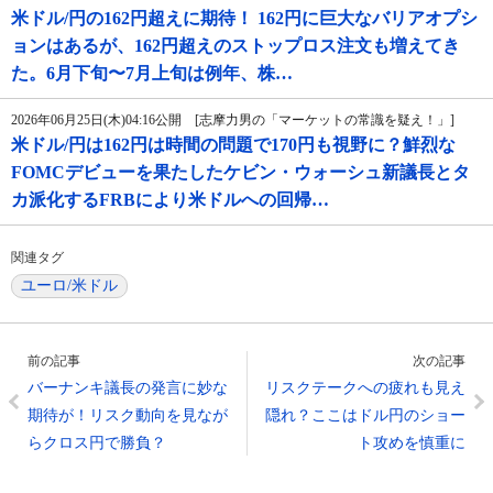
米ドル/円の162円超えに期待！ 162円に巨大なバリアオプシ
ョンはあるが、162円超えのストップロス注文も増えてき
た。6月下旬〜7月上旬は例年、株…
2026年06月25日(木)04:16公開 [志摩力男の「マーケットの常識を疑え！」]
米ドル/円は162円は時間の問題で170円も視野に？鮮烈な
FOMCデビューを果たしたケビン・ウォーシュ新議長とタ
カ派化するFRBにより米ドルへの回帰…
関連タグ
ユーロ/米ドル
前の記事
次の記事
バーナンキ議長の発言に妙な
リスクテークへの疲れも見え
期待が！リスク動向を見なが
隠れ？ここはドル円のショー
らクロス円で勝負？
ト攻めを慎重に