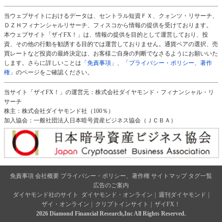
当ウェブサイトにおけるデータは、セントラル短資ＦＸ、クォンツ・リサーチ、
ＤＺＨフィナンシャルリサーチ、フィスコから情報の提供を受けております。
本ウェブサイト「ザイFX！」は、情報の提供を目的として運営しており、投
資、その他の行動を勧誘する目的では運営しておりません。通貨ペアの選択、売
買レートなど投資の最終決定は、お客様ご自身の判断でなさるようにお願いいた
します。さらに詳しいことは
「免責事項」
、
「プライバシー・ポリシー、著作
権」
のページをご確認ください。
当サイト「ザイFX！」の運営元：株式会社ダイヤモンド・フィナンシャル・リ
サーチ
株主：株式会社ダイヤモンド社（100％）
加入協会：一般社団法人日本暗号資産ビジネス協会（ＪＣＢＡ）
免責事項
会社概要
プライバシー・ポリシー、著作権
サイトマップ
タグ一覧
広告のご案内
ダイヤモンド社のサイト
ダイヤモンド・オンライン
|
週刊ダイヤモンド
|
ザイ・オンライン
|
クリプトインサイト
|
ザイFX！
2026 Diamond Financial Research,Inc All Rights Reserved.