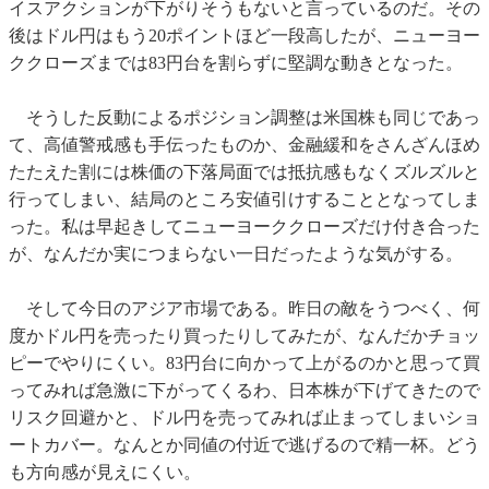
イスアクションが下がりそうもないと言っているのだ。その
後はドル円はもう20ポイントほど一段高したが、ニューヨー
ククローズまでは83円台を割らずに堅調な動きとなった。
そうした反動によるポジション調整は米国株も同じであっ
て、高値警戒感も手伝ったものか、金融緩和をさんざんほめ
たたえた割には株価の下落局面では抵抗感もなくズルズルと
行ってしまい、結局のところ安値引けすることとなってしま
った。私は早起きしてニューヨーククローズだけ付き合った
が、なんだか実につまらない一日だったような気がする。
そして今日のアジア市場である。昨日の敵をうつべく、何
度かドル円を売ったり買ったりしてみたが、なんだかチョッ
ピーでやりにくい。83円台に向かって上がるのかと思って買
ってみれば急激に下がってくるわ、日本株が下げてきたので
リスク回避かと、ドル円を売ってみれば止まってしまいショ
ートカバー。なんとか同値の付近で逃げるので精一杯。どう
も方向感が見えにくい。