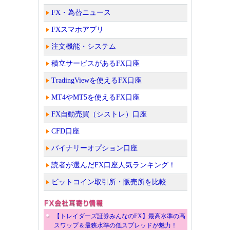
FX・為替ニュース
FXスマホアプリ
注文機能・システム
積立サービスがあるFX口座
TradingViewを使えるFX口座
MT4やMT5を使えるFX口座
FX自動売買（シストレ）口座
CFD口座
バイナリーオプション口座
読者が選んだFX口座人気ランキング！
ビットコイン取引所・販売所を比較
【トレイダーズ証券みんなのFX】最高水準の高
スワップ＆最狭水準の低スプレッドが魅力！