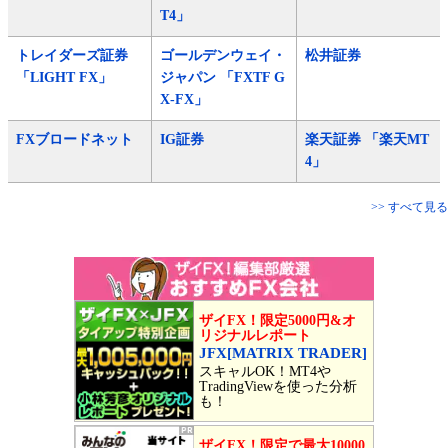
T4」
トレイダーズ証券
ゴールデンウェイ・
松井証券
「LIGHT FX」
ジャパン 「FXTF G
X-FX」
FXブロードネット
IG証券
楽天証券 「楽天MT
4」
>> すべて見る
ザイFX！限定5000円&オ
リジナルレポート
JFX[MATRIX TRADER]
スキャルOK！MT4や
TradingViewを使った分析
も！
ザイFX！限定で最大10000