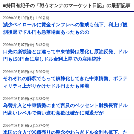
■持田有紀子の「戦うオンナのマーケット日記」の最新記事
2026年08月10日(月)11:30公開
減少ペイロールに賃金インフレへの警戒も低下、利上げ観
測後退でドル円も急落場面あったものの
2026年08月07日(金)15:43公開
口先の楽観論とは違って中東情勢は悪化し原油反発、ドル
円も158円台に戻しドル金利上昇での雇用統計
2026年08月06日(木)15:29公開
それぞれの解釈でもって鎮静化してきた中東情勢、ボラテ
ィリティ上がりかけたドル円またも膠着
2026年08月05日(水)13:33公開
為替介入と中東情勢にまで言及のベッセント財務長官ドル
円高いレベルで買い進む意欲は確かに減退だが
2026年08月04日(火)15:37公開
米国の介入で米債売りの懸念やわらぎドル金利も低下、た