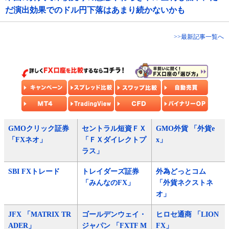
だ演出効果でのドル円下落はあまり続かないかも
>>最新記事一覧へ
GMOクリック証券
セントラル短資ＦＸ
GMO外貨 「外貨e
「FXネオ」
「ＦＸダイレクトプ
x」
ラス」
SBI FXトレード
トレイダーズ証券
外為どっとコム
「みんなのFX」
「外貨ネクストネ
オ」
JFX 「MATRIX TR
ゴールデンウェイ・
ヒロセ通商 「LION
ADER」
ジャパン 「FXTF M
FX」