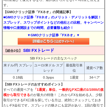
す。
【GMOクリック証券「FXネオ」の関連記事】
■GMOクリック証券「FXネオ」のメリット・デメリットを解説！
スプレッド、スワップポイントなどの他社との比較、キャンペーン
情報や口座開設までの時間、必要書類も紹介！
▼GMOクリック証券「FXネオ」▼
SBI FXトレード
【総合2位】
SBI FXトレードの主なスペック
米ドル/円 スプレッ
ユーロ/米ドル スプ
最低取引単
通貨ペア数
ド
レッド
位
0.18銭
0.3pips
1通貨
34ペア
【SBI FXトレードのおすすめポイント】
すべての通貨ペアを
「1通貨」単位、一般的なFX口座の1/1000の規
模から取引できる
のが最大の特徴！ これからFXを始める人、少額
取引ができるFX口座を探している方は、絶対にチェックしておき
たいFX会社です。スプレッドの狭さにも定評があり、1回の取引で