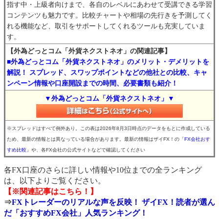
指す中・上級者向けまで、各自のレベルにあわせて受講できる学習
コンテンツも魅力です。比較チャートや相場の先行きを予測してく
れる機能など、取引をサポートしてくれるツールも充実していま
す。
【外為どっとコム「外貨ネクストネオ」の関連記事】
■外為どっとコム「外貨ネクストネオ」のメリット・デメリットを
解説！ スプレッド、スワップポイントなどの他社との比較、キャ
ンペーン情報や口座開設までの時間、必要書類も紹介！
▼外為どっとコム「外貨ネクストネオ」▼
※スプレッドはすべて例外あり。この表は2026年8月3日時点のデータをもとに作成している
ため、最新の情報とは異なっている場合があります。最新の情報はザイFX！の
「FX会社おす
すめ比較」
や、各FX会社の公式サイトなどで確認してください
各FX口座のさらに詳しい情報や10位までの全ランキング
は、以下よりご覧ください。
【※関連記事はこちら！】
⇒
FXトレーダーのリアルな声を反映！ ザイFX！読者が選ん
だ「おすすめFX会社」人気ランキング！