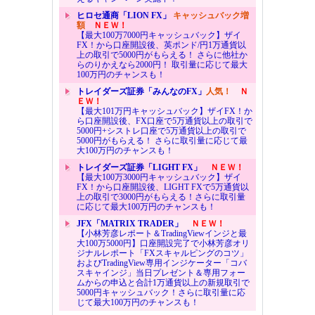
ヒロセ通商「LION FX」
キャッシュバック増
額
ＮＥＷ！
【最大100万7000円キャッシュバック】ザイ
FX！から口座開設後、英ポンド/円1万通貨以
上の取引で5000円がもらえる！ さらに他社か
らのりかえなら2000円！ 取引量に応じて最大
100万円のチャンスも！
トレイダーズ証券「みんなのFX」
人気！
Ｎ
ＥＷ！
【最大101万円キャッシュバック】ザイFX！か
ら口座開設後、FX口座で5万通貨以上の取引で
5000円+シストレ口座で5万通貨以上の取引で
5000円がもらえる！ さらに取引量に応じて最
大100万円のチャンスも！
トレイダーズ証券「LIGHT FX」
ＮＥＷ！
【最大100万3000円キャッシュバック】ザイ
FX！から口座開設後、LIGHT FXで5万通貨以
上の取引で3000円がもらえる！さらに取引量
に応じて最大100万円のチャンスも！
JFX「MATRIX TRADER」
ＮＥＷ！
【小林芳彦レポート＆TradingViewインジと最
大100万5000円】口座開設完了で小林芳彦オリ
ジナルレポート「FXスキャルピングのコツ」
およびTradingView専用インジケーター「コバ
スキャインジ」当日プレゼント＆専用フォー
ムからの申込と合計1万通貨以上の新規取引で
5000円キャッシュバック！さらに取引量に応
じて最大100万円のチャンスも！