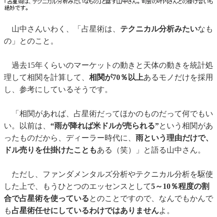
山中さんいわく、「占星術は、
テクニカル分析みたい
なも
の」とのこと。
過去15年くらいのマーケットの動きと天体の動きを統計処
理して相関を計算して、
相関が70％以上
あるモノだけを採用
し、参考にしているそうです。
「相関があれば、占星術だってほかのものだって何でもい
い。以前は、
“雨が降れば米ドルが売られる”
という相関があ
ったものだから、ディーラー時代に、
雨という理由だけで、
ドル売りを仕掛けたことも
ある（笑）」と語る山中さん。
ただし、ファンダメンタルズ分析やテクニカル分析を駆使
した上で、もうひとつのエッセンスとして
5～10％程度の割
合で占星術を使っている
とのことですので、なんでもかんで
も
占星術任せにしているわけではありません
よ。