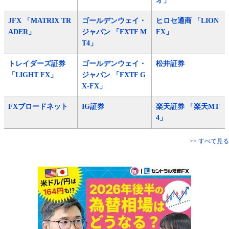
オ」
JFX 「MATRIX TR
ゴールデンウェイ・
ヒロセ通商 「LION
ADER」
ジャパン 「FXTF M
FX」
T4」
トレイダーズ証券
ゴールデンウェイ・
松井証券
「LIGHT FX」
ジャパン 「FXTF G
X-FX」
FXブロードネット
IG証券
楽天証券 「楽天MT
4」
>> すべて見る