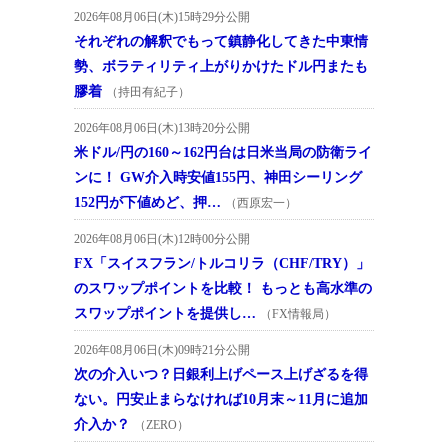
2026年08月06日(木)15時29分公開
それぞれの解釈でもって鎮静化してきた中東情
勢、ボラティリティ上がりかけたドル円またも
膠着
（持田有紀子）
2026年08月06日(木)13時20分公開
米ドル/円の160～162円台は日米当局の防衛ライ
ンに！ GW介入時安値155円、神田シーリング
152円が下値めど、押…
（西原宏一）
2026年08月06日(木)12時00分公開
FX「スイスフラン/トルコリラ（CHF/TRY）」
のスワップポイントを比較！ もっとも高水準の
スワップポイントを提供し…
（FX情報局）
2026年08月06日(木)09時21分公開
次の介入いつ？日銀利上げペース上げざるを得
ない。円安止まらなければ10月末～11月に追加
介入か？
（ZERO）