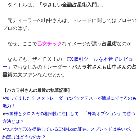
タイトルは、
「やさしい金融占星術入門」
。
元ディーラーの山中さんは、トレードに関してはプロ中の
プロのはず。
なぜ、ここで
乙女チック
なイメージが漂う
占星術
なのか…
なんでも、ザイＦＸ！の
「FX取引ツールを本音でレビュ
ー」
でおなじみのトレーダー・
バカラ村さんも山中さんの占
星術の大ファン
なんだとか。
【バカラ村さんの最近の執筆記事】
●
知ってました？ メタトレーダーはバックテストが簡単にできるのも
魅力！
●
米国株とクロス円の相関性に注目して、「外為オプション」で勝つ
方法とは？
●
つぶやきFXを提供しているDMM.com証券。スプレッドは狭いが、
約定力はどうなのか？