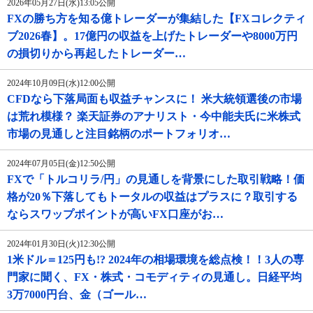
2026年05月27日(水)13:05公開
FXの勝ち方を知る億トレーダーが集結した【FXコレクティ
ブ2026春】。17億円の収益を上げたトレーダーや8000万円
の損切りから再起したトレーダー…
2024年10月09日(水)12:00公開
CFDなら下落局面も収益チャンスに！ 米大統領選後の市場
は荒れ模様？ 楽天証券のアナリスト・今中能夫氏に米株式
市場の見通しと注目銘柄のポートフォリオ…
2024年07月05日(金)12:50公開
FXで「トルコリラ/円」の見通しを背景にした取引戦略！価
格が20％下落してもトータルの収益はプラスに？取引する
ならスワップポイントが高いFX口座がお…
2024年01月30日(火)12:30公開
1米ドル＝125円も!? 2024年の相場環境を総点検！！3人の専
門家に聞く、FX・株式・コモディティの見通し。日経平均
3万7000円台、金（ゴール…