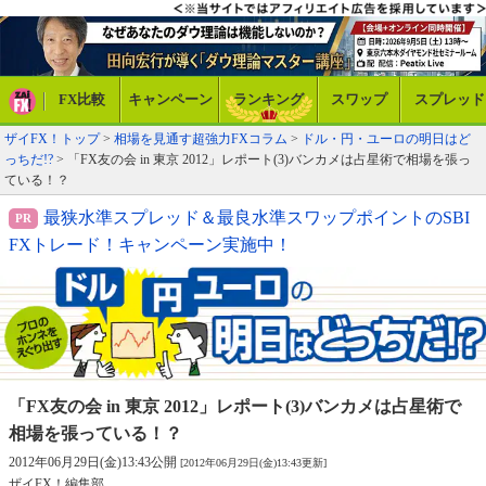
FX比較
キャンペーン
ランキング
スワップ
スプレッド
ザイFX！トップ
>
相場を見通す超強力FXコラム
>
ドル・円・ユーロの明日はど
っちだ!?
> 「FX友の会 in 東京 2012」レポート(3)バンカメは占星術で相場を張っ
ている！？
最狭水準スプレッド＆最良水準スワップポイントのSBI
FXトレード！キャンペーン実施中！
「FX友の会 in 東京 2012」レポート(3)
バンカメは占星術で
相場を張っている！？
2012年06月29日(金)13:43公開
[2012年06月29日(金)13:43更新]
ザイFX！編集部