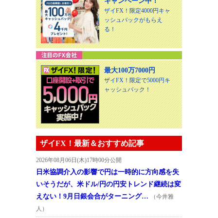
キャンペーン中！
ザイFX！限定4000円キャ
ッシュバックがもらえ
る！
最大100万7000円
ザイFX！限定で5000円キ
ャッシュバック！
ザイFX！最新＆おすすめ記事
2026年08月06日(木)17時00分公開
日米協調介入の影響で円は一時的に方向感を失
いそうだが、米ドル/円の円安トレンド継続は変
えない！9月日銀会合がターニング…
（今井雅
人）