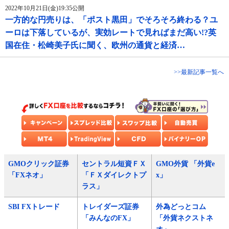
2022年10月21日(金)19:35公開
一方的な円売りは、「ポスト黒田」でそろそろ終わる？ユ
ーロは下落しているが、実効レートで見ればまだ高い!?英
国在住・松崎美子氏に聞く、欧州の通貨と経済…
>>最新記事一覧へ
GMOクリック証券
セントラル短資ＦＸ
GMO外貨 「外貨e
「FXネオ」
「ＦＸダイレクトプ
x」
ラス」
SBI FXトレード
トレイダーズ証券
外為どっとコム
「みんなのFX」
「外貨ネクストネ