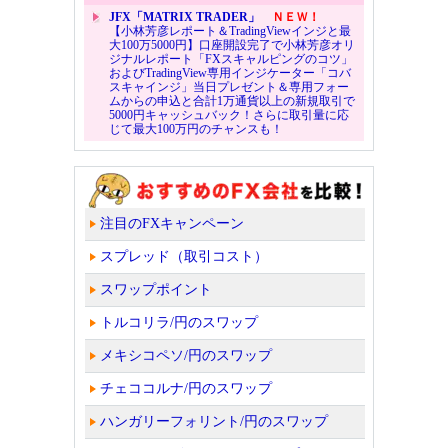
JFX「MATRIX TRADER」
ＮＥＷ！
【小林芳彦レポート＆TradingViewインジと最
大100万5000円】口座開設完了で小林芳彦オリ
ジナルレポート「FXスキャルピングのコツ」
およびTradingView専用インジケーター「コバ
スキャインジ」当日プレゼント＆専用フォー
ムからの申込と合計1万通貨以上の新規取引で
5000円キャッシュバック！さらに取引量に応
じて最大100万円のチャンスも！
注目のFXキャンペーン
スプレッド（取引コスト）
スワップポイント
トルコリラ/円のスワップ
メキシコペソ/円のスワップ
チェココルナ/円のスワップ
ハンガリーフォリント/円のスワップ