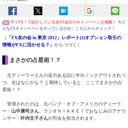
ザイFX！で紹介している全FX会社のキャンペーンを掲載！
今ど
んなFXキャンペーンをやっているのか、こちらからチェック！
（
「FX友の会 in 東京 2012」レポート(2)オプション取引の
情報がFXに活かせる？」
からつづく）
まさかの占星術！？
元ディーラー２人の迫力ある話に半分ノックアウトされつ
つ、次はなにかな？ と期待していると、ここでまさかの占
星術！？
登壇されたのは、元バンク・オブ・アメリカのディーラ
ー・
山中康司さん
。ラジオＮＩＫＫＥＩでおなじみのアナウ
ンサー・
叶内文子さん
が司会を担当されます。