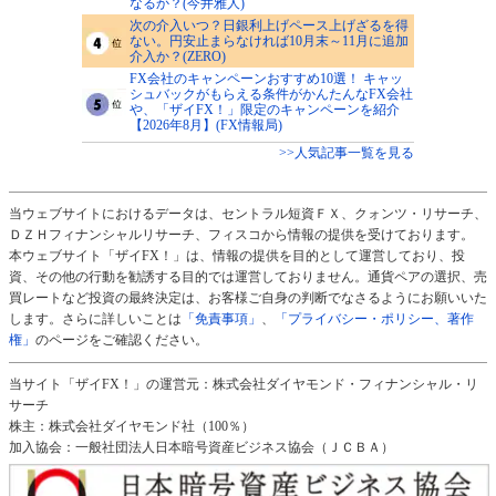
なるか？(今井雅人)
次の介入いつ？日銀利上げペース上げざるを得
ない。円安止まらなければ10月末～11月に追加
介入か？(ZERO)
FX会社のキャンペーンおすすめ10選！ キャッ
シュバックがもらえる条件がかんたんなFX会社
や、「ザイFX！」限定のキャンペーンを紹介
【2026年8月】(FX情報局)
>>人気記事一覧を見る
当ウェブサイトにおけるデータは、セントラル短資ＦＸ、クォンツ・リサーチ、
ＤＺＨフィナンシャルリサーチ、フィスコから情報の提供を受けております。
本ウェブサイト「ザイFX！」は、情報の提供を目的として運営しており、投
資、その他の行動を勧誘する目的では運営しておりません。通貨ペアの選択、売
買レートなど投資の最終決定は、お客様ご自身の判断でなさるようにお願いいた
します。さらに詳しいことは
「免責事項」
、
「プライバシー・ポリシー、著作
権」
のページをご確認ください。
当サイト「ザイFX！」の運営元：株式会社ダイヤモンド・フィナンシャル・リ
サーチ
株主：株式会社ダイヤモンド社（100％）
加入協会：一般社団法人日本暗号資産ビジネス協会（ＪＣＢＡ）