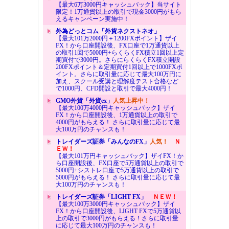
【最大6万3000円キャッシュバック】当サイト
限定！1万通貨以上の取引で現金3000円がもら
えるキャンペーン実施中！
外為どっとコム「外貨ネクストネオ」
【最大101万2000円＋1200FXポイント】ザイ
FX！から口座開設後、FX口座で1万通貨以上
の取引1回で5000円+らくらくFX積立1回以上定
期買付で3000円。さらにらくらくFX積立開設
200FXポイント＆定期買付1回以上で1000FXポ
イント。さらに取引量に応じて最大100万円に
加え、スクール受講と理解度テスト合格など
で1000円、CFD開設と取引で最大4000円！
GMO外貨「外貨ex」
人気上昇中！
【最大100万4000円キャッシュバック】ザイ
FX！から口座開設後、1万通貨以上の取引で
4000円がもらえる！ さらに取引量に応じて最
大100万円のチャンスも！
トレイダーズ証券「みんなのFX」
人気！
Ｎ
ＥＷ！
【最大101万円キャッシュバック】ザイFX！か
ら口座開設後、FX口座で5万通貨以上の取引で
5000円+シストレ口座で5万通貨以上の取引で
5000円がもらえる！ さらに取引量に応じて最
大100万円のチャンスも！
トレイダーズ証券「LIGHT FX」
ＮＥＷ！
【最大100万3000円キャッシュバック】ザイ
FX！から口座開設後、LIGHT FXで5万通貨以
上の取引で3000円がもらえる！さらに取引量
に応じて最大100万円のチャンスも！