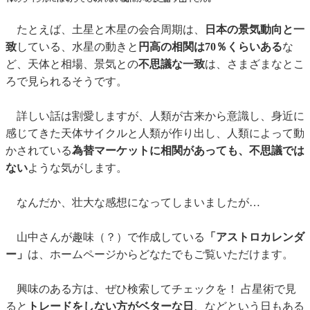
たとえば、土星と木星の会合周期は、
日本の景気動向と一
致
している、水星の動きと
円高の相関は70％くらいある
な
ど、天体と相場、景気との
不思議な一致
は、さまざまなとこ
ろで見られるそうです。
詳しい話は割愛しますが、人類が古来から意識し、身近に
感じてきた天体サイクルと人類が作り出し、人類によって動
かされている
為替マーケットに相関があっても、不思議では
ない
ような気がします。
なんだか、壮大な感想になってしまいましたが…
山中さんが趣味（？）で作成している
「アストロカレンダ
ー」
は、ホームページからどなたでもご覧いただけます。
興味のある方は、ぜひ検索してチェックを！ 占星術で見
ると
トレードをしない方がベターな日
、などという日もある