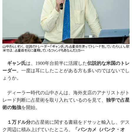
ギャン氏
は、1900年台前半に活躍した
伝説的な米国のトレ
ーダー
。一度は耳にしたことがある方も多いのではないでし
ょうか。
ディーラー時代の山中さんは、海外支店のアナリストがト
レード判断に占星術を取り入れているのを見て、
独学で占星
術の勉強
を開始。
１万ドル分
の占星術に関する書籍をドサッと輸入し、デス
ク周辺に積み上げていたところ、
「バンカメ（バンク・オ