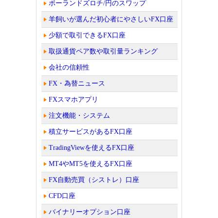
ポーランドズロチ/円のスワップ
羊飼いが選んだ初心者にやさしいFX口座
少額で取引できるFX口座
取扱通貨ペア数や取引量ランキング
会社の信頼性
FX・為替ニュース
FXスマホアプリ
注文機能・システム
積立サービスがあるFX口座
TradingViewを使えるFX口座
MT4やMT5を使えるFX口座
FX自動売買（シストレ）口座
CFD口座
バイナリーオプション口座