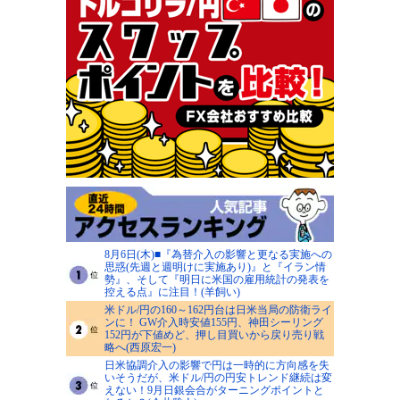
8月6日(木)■『為替介入の影響と更なる実施への
思惑(先週と週明けに実施あり)』と『イラン情
勢』、そして『明日に米国の雇用統計の発表を
控える点』に注目！(羊飼い)
米ドル/円の160～162円台は日米当局の防衛ライ
ンに！ GW介入時安値155円、神田シーリング
152円が下値めど、押し目買いから戻り売り戦
略へ(西原宏一)
日米協調介入の影響で円は一時的に方向感を失
いそうだが、米ドル/円の円安トレンド継続は変
えない！9月日銀会合がターニングポイントと