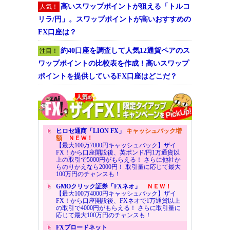
高いスワップポイントが狙える「トルコ
人気！
リラ/円」。スワップポイントが高いおすすめの
FX口座は？
約40口座を調査して人気12通貨ペアのス
注目！
ワップポイントの比較表を作成！高いスワップ
ポイントを提供しているFX口座はどこだ？
ヒロセ通商「LION FX」
キャッシュバック増
額
ＮＥＷ！
【最大100万7000円キャッシュバック】ザイ
FX！から口座開設後、英ポンド/円1万通貨以
上の取引で5000円がもらえる！ さらに他社か
らのりかえなら2000円！ 取引量に応じて最大
100万円のチャンスも！
GMOクリック証券「FXネオ」
ＮＥＷ！
【最大100万4000円キャッシュバック】ザイ
FX！から口座開設後、FXネオで1万通貨以上
の取引で4000円がもらえる！ さらに取引量に
応じて最大100万円のチャンスも！
FXブロードネット