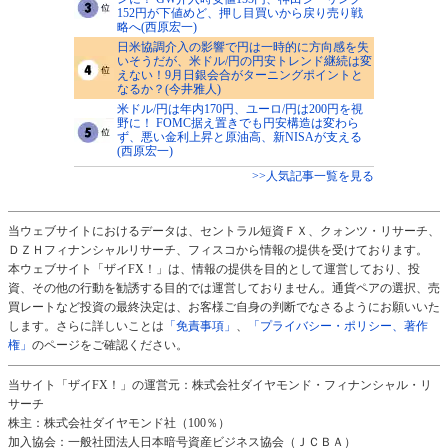
152円が下値めど、押し目買いから戻り売り戦
略へ(西原宏一)
日米協調介入の影響で円は一時的に方向感を失
いそうだが、米ドル/円の円安トレンド継続は変
えない！9月日銀会合がターニングポイントと
なるか？(今井雅人)
米ドル/円は年内170円、ユーロ/円は200円を視
野に！ FOMC据え置きでも円安構造は変わら
ず、悪い金利上昇と原油高、新NISAが支える
(西原宏一)
>>人気記事一覧を見る
当ウェブサイトにおけるデータは、セントラル短資ＦＸ、クォンツ・リサーチ、
ＤＺＨフィナンシャルリサーチ、フィスコから情報の提供を受けております。
本ウェブサイト「ザイFX！」は、情報の提供を目的として運営しており、投
資、その他の行動を勧誘する目的では運営しておりません。通貨ペアの選択、売
買レートなど投資の最終決定は、お客様ご自身の判断でなさるようにお願いいた
します。さらに詳しいことは
「免責事項」
、
「プライバシー・ポリシー、著作
権」
のページをご確認ください。
当サイト「ザイFX！」の運営元：株式会社ダイヤモンド・フィナンシャル・リ
サーチ
株主：株式会社ダイヤモンド社（100％）
加入協会：一般社団法人日本暗号資産ビジネス協会（ＪＣＢＡ）