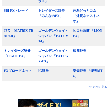
ラス」
SBI FXトレード
トレイダーズ証券
外為どっとコム
「みんなのFX」
「外貨ネクストネ
オ」
JFX 「MATRIX TR
ゴールデンウェイ・
ヒロセ通商 「LION
ADER」
ジャパン 「FXTF M
FX」
T4」
トレイダーズ証券
ゴールデンウェイ・
松井証券
「LIGHT FX」
ジャパン 「FXTF G
X-FX」
FXブロードネット
IG証券
楽天証券 「楽天MT
4」
>> すべて見る