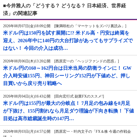
■今井雅人の「どうする？ どうなる？ 日本経済、世界経
済」の関連記事
2026年08月07日(金)18:09公開 [陳満咲杜の「マーケットをズバリ裏読み」]
米ドル/円は150円を試す展開に!? 米ドル高・円安は終焉を
迎え、2026年中に140円の大台打診があってもサプライズで
はない！ 今回の介入は成功…
2026年08月06日(木)13:20公開 [西原宏一の「ヘッジファンドの思惑」]
米ドル/円の160～162円台は日米当局の防衛ラインに！ GW
介入時安値155円、神田シーリング152円が下値めど、押し
目買いから戻り売り戦略へ
2026年08月04日(火)16:43公開 [田向宏行式 副業FXのススメ!]
米ドル/円は155円が最大の分岐点！ 7月足の包み線を8月足
が下抜け、155円割れなら月足ダウ理論が下向き転換！ 下値
目処は高市総裁誕生時の147円…
2026年08月03日(月)14:57公開 [西原宏一・叶内文子の「FX＆株 今週の作戦会