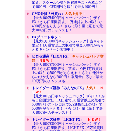
加え、スクール受講と理解度テスト合格など
で1000円、CFD開設と取引で最大4000円！
GMO外貨「外貨ex」
人気上昇中！
【最大100万4000円キャッシュバック】ザイ
FX！から口座開設後、1万通貨以上の取引で
4000円がもらえる！ さらに取引量に応じて最
大100万円のチャンスも！
FXブロードネット
【最大6万3000円キャッシュバック】当サイト
限定！1万通貨以上の取引で現金3000円がもら
えるキャンペーン実施中！
ヒロセ通商「LION FX」
キャッシュバック増
額
ＮＥＷ！
【最大100万7000円キャッシュバック】ザイ
FX！から口座開設後、英ポンド/円1万通貨以
上の取引で5000円がもらえる！ さらに他社か
らのりかえなら2000円！ 取引量に応じて最大
100万円のチャンスも！
トレイダーズ証券「みんなのFX」
人気！
Ｎ
ＥＷ！
【最大101万円キャッシュバック】ザイFX！か
ら口座開設後、FX口座で5万通貨以上の取引で
5000円+シストレ口座で5万通貨以上の取引で
5000円がもらえる！ さらに取引量に応じて最
大100万円のチャンスも！
トレイダーズ証券「LIGHT FX」
ＮＥＷ！
【最大100万3000円キャッシュバック】ザイ
FX！から口座開設後、LIGHT FXで5万通貨以