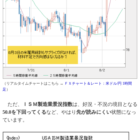
（リアルタイムチャートはこちら →
ＦＸチャート＆レート：米ドル/円 1時間
足
）
ただ、
ＩＳＭ製造業景況指数
は、好況・不況の境目となる
50.0を下回ってくる
など、やはり
先が読みにくい
状態になっ
ています。