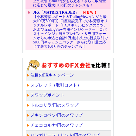
上の取引で3000円がもらえる！さらに取引量
に応じて最大100万円のチャンスも！
JFX「MATRIX TRADER」
ＮＥＷ！
【小林芳彦レポート＆TradingViewインジと最
大100万5000円】口座開設完了で小林芳彦オリ
ジナルレポート「FXスキャルピングのコツ」
およびTradingView専用インジケーター「コバ
スキャインジ」当日プレゼント＆専用フォー
ムからの申込と合計1万通貨以上の新規取引で
5000円キャッシュバック！さらに取引量に応
じて最大100万円のチャンスも！
注目のFXキャンペーン
スプレッド（取引コスト）
スワップポイント
トルコリラ/円のスワップ
メキシコペソ/円のスワップ
チェココルナ/円のスワップ
ハンガリーフォリント/円のスワップ