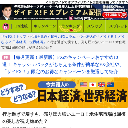
FX比較
キャンペーン
ランキング
スワップ
スプレッド
ザイFX！トップ
>
相場を見通す超強力FXコラム
>
今井雅人の「どうする？ どう
なる？ 日本経済、世界経済」
> 行き過ぎで戻すも、売り圧力強いユーロ！米住宅
市場は回復の兆しが見え始めた？
【毎月更新！最新版】FXのキャンペーンおすすめ10
選！ キャッシュバックがもらえる条件が簡単なFX会社や、
「ザイFX！」限定のお得なキャンペーンを厳選して紹介
行き過ぎで戻すも、売り圧力強いユーロ！
米住宅市場は回復
の兆しが見え始めた？