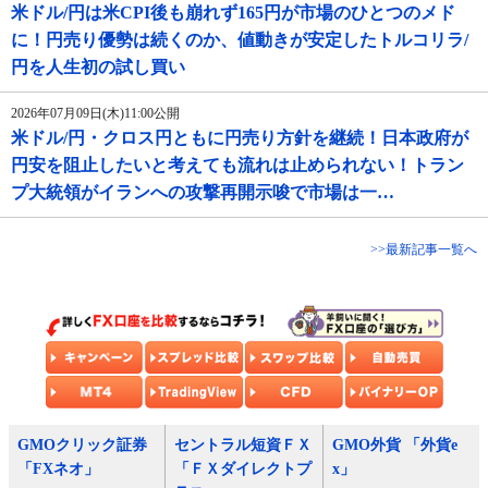
米ドル/円は米CPI後も崩れず165円が市場のひとつのメド
に！円売り優勢は続くのか、値動きが安定したトルコリラ/
円を人生初の試し買い
2026年07月09日(木)11:00公開
米ドル/円・クロス円ともに円売り方針を継続！日本政府が
円安を阻止したいと考えても流れは止められない！トラン
プ大統領がイランへの攻撃再開示唆で市場は一…
>>最新記事一覧へ
GMOクリック証券
セントラル短資ＦＸ
GMO外貨 「外貨e
「FXネオ」
「ＦＸダイレクトプ
x」