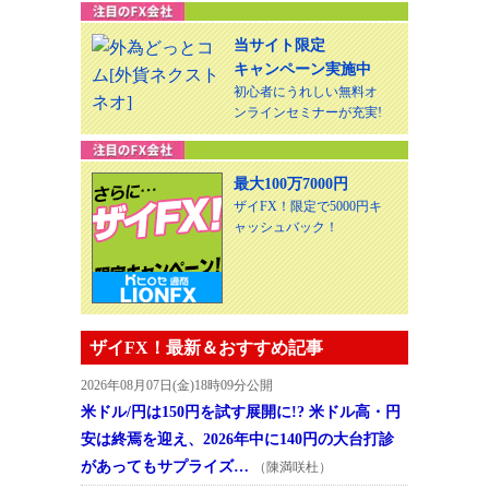
当サイト限定
キャンペーン実施中
初心者にうれしい無料オ
ンラインセミナーが充実!
最大100万7000円
ザイFX！限定で5000円キ
ャッシュバック！
ザイFX！最新＆おすすめ記事
2026年08月07日(金)18時09分公開
米ドル/円は150円を試す展開に!? 米ドル高・円
安は終焉を迎え、2026年中に140円の大台打診
があってもサプライズ…
（陳満咲杜）