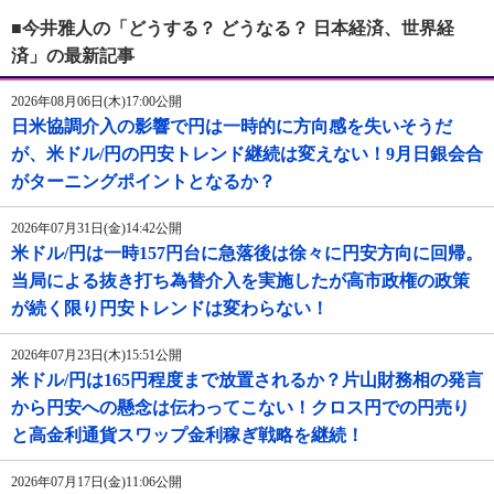
■今井雅人の「どうする？ どうなる？ 日本経済、世界経
済」の最新記事
2026年08月06日(木)17:00公開
日米協調介入の影響で円は一時的に方向感を失いそうだ
が、米ドル/円の円安トレンド継続は変えない！9月日銀会合
がターニングポイントとなるか？
2026年07月31日(金)14:42公開
米ドル/円は一時157円台に急落後は徐々に円安方向に回帰。
当局による抜き打ち為替介入を実施したが高市政権の政策
が続く限り円安トレンドは変わらない！
2026年07月23日(木)15:51公開
米ドル/円は165円程度まで放置されるか？片山財務相の発言
から円安への懸念は伝わってこない！クロス円での円売り
と高金利通貨スワップ金利稼ぎ戦略を継続！
2026年07月17日(金)11:06公開