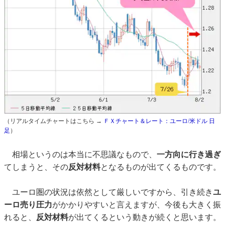
（リアルタイムチャートはこちら →
ＦＸチャート＆レート：ユーロ/米ドル 日
足
）
相場というのは本当に不思議なもので、
一方向に行き過ぎ
てしまうと、その
反対材料
となるものが出てくるものです。
ユーロ圏の状況は依然として厳しいですから、引き続き
ユ
ーロ売り圧力
がかかりやすいと言えますが、今後も大きく振
れると、
反対材料
が出てくるという動きが続くと思います。