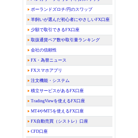
ポーランドズロチ/円のスワップ
羊飼いが選んだ初心者にやさしいFX口座
少額で取引できるFX口座
取扱通貨ペア数や取引量ランキング
会社の信頼性
FX・為替ニュース
FXスマホアプリ
注文機能・システム
積立サービスがあるFX口座
TradingViewを使えるFX口座
MT4やMT5を使えるFX口座
FX自動売買（シストレ）口座
CFD口座