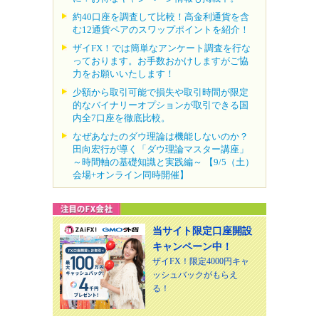
約40口座を調査して比較！高金利通貨を含
む12通貨ペアのスワップポイントを紹介！
ザイFX！では簡単なアンケート調査を行な
っております。お手数おかけしますがご協
力をお願いいたします！
少額から取引可能で損失や取引時間が限定
的なバイナリーオプションが取引できる国
内全7口座を徹底比較。
なぜあなたのダウ理論は機能しないのか？
田向宏行が導く「ダウ理論マスター講座」
～時間軸の基礎知識と実践編～ 【9/5（土）
会場+オンライン同時開催】
当サイト限定口座開設
キャンペーン中！
ザイFX！限定4000円キャ
ッシュバックがもらえ
る！