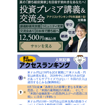
米ドル/円は150円を試す展開に!? 米ドル高・円
安は終焉を迎え、2026年中に140円の大台打診
があってもサプライズではない！ 今回の介入は
成功するとみる(陳満咲杜)
8月7日(金)■『為替介入の影響と更なる実施への
思惑』と『米国の雇用統計の発表』、そして
『米国の金融政策への思惑(利上げへの思惑に注
視)』に注目！(羊飼い)
米ドル/円の160～162円台は日米当局の防衛ライ
ンに！ GW介入時安値155円、神田シーリング