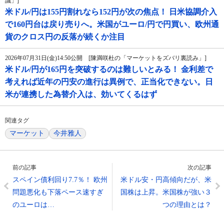
議」]
米ドル/円は155円割れなら152円が次の焦点！ 日米協調介入
で160円台は戻り売りへ。米国がユーロ/円で円買い、欧州通
貨のクロス円の反落が続くか注目
2026年07月31日(金)14:50公開 [陳満咲杜の「マーケットをズバリ裏読み」]
米ドル/円が165円を突破するのは難しいとみる！ 金利差で
考えれば近年の円安の進行は異例で、正当化できない。日
米が連携した為替介入は、効いてくるはず
関連タグ
マーケット
今井雅人
前の記事
次の記事
スペイン債利回り7.7％！ 欧州
米ドル安・円高傾向だが、米
問題悪化も下落ペース速すぎ
国株は上昇。米国株が強い３
のユーロは…
つの理由とは？