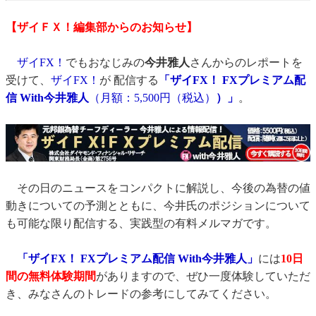
【ザイＦＸ！編集部からのお知らせ】
ザイFX！
でもおなじみの
今井雅人
さんからのレポートを
受けて、
ザイFX！
が 配信する
「ザイFX！ FXプレミアム配
信 With今井雅人
（月額：5,500円（税込）
）」
。
その日のニュースをコンパクトに解説し、今後の為替の値
動きについての予測とともに、今井氏のポジションについて
も可能な限り配信する、実践型の有料メルマガです。
「ザイFX！ FXプレミアム配信 With今井雅人」
には
10日
間の無料体験期間
がありますので、ぜひ一度体験していただ
き、みなさんのトレードの参考にしてみてください。