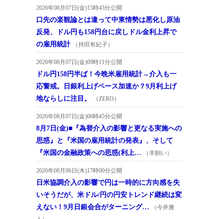
2026年08月07日(金)15時43分公開
口先の楽観論とは違って中東情勢は悪化し原油
反発、ドル円も158円台に戻しドル金利上昇で
の雇用統計
（持田有紀子）
2026年08月07日(金)09時11分公開
ドル円158円半ば！今晩米雇用統計→介入も一
応警戒。日銀利上げペース加速か？9月利上げ
地ならしに注目。
（ZERO）
2026年08月07日(金)06時45分公開
8月7日(金)■『為替介入の影響と更なる実施への
思惑』と『米国の雇用統計の発表』、そして
『米国の金融政策への思惑(利上…
（羊飼い）
2026年08月06日(木)17時00分公開
日米協調介入の影響で円は一時的に方向感を失
いそうだが、米ドル/円の円安トレンド継続は変
えない！9月日銀会合がターニング…
（今井雅