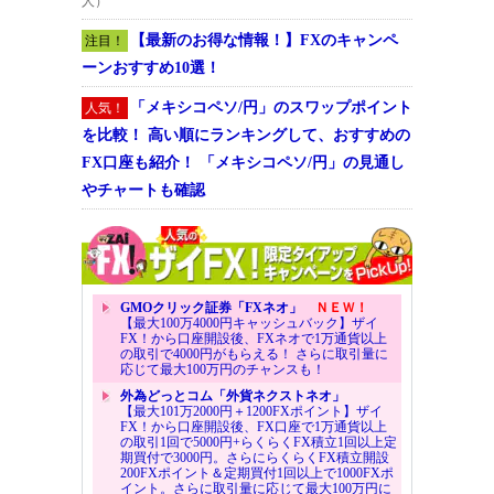
人）
【最新のお得な情報！】FXのキャンペ
注目！
ーンおすすめ10選！
「メキシコペソ/円」のスワップポイント
人気！
を比較！ 高い順にランキングして、おすすめの
FX口座も紹介！ 「メキシコペソ/円」の見通し
やチャートも確認
GMOクリック証券「FXネオ」
ＮＥＷ！
【最大100万4000円キャッシュバック】ザイ
FX！から口座開設後、FXネオで1万通貨以上
の取引で4000円がもらえる！ さらに取引量に
応じて最大100万円のチャンスも！
外為どっとコム「外貨ネクストネオ」
【最大101万2000円＋1200FXポイント】ザイ
FX！から口座開設後、FX口座で1万通貨以上
の取引1回で5000円+らくらくFX積立1回以上定
期買付で3000円。さらにらくらくFX積立開設
200FXポイント＆定期買付1回以上で1000FXポ
イント。さらに取引量に応じて最大100万円に