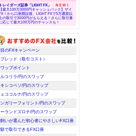
トレイダーズ証券「LIGHT FX」
ＮＥＷ！
【最大100万3000円キャッシュバック】ザイ
FX！から口座開設後、LIGHT FXで5万通貨以
上の取引で3000円がもらえる！さらに取引量
に応じて最大100万円のチャンスも！
注目のFXキャンペーン
スプレッド（取引コスト）
スワップポイント
トルコリラ/円のスワップ
メキシコペソ/円のスワップ
チェココルナ/円のスワップ
ハンガリーフォリント/円のスワップ
ポーランドズロチ/円のスワップ
羊飼いが選んだ初心者にやさしいFX口座
少額で取引できるFX口座