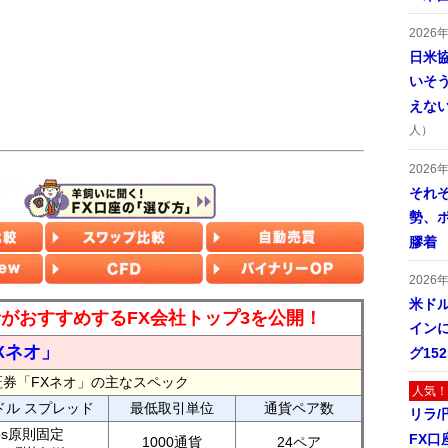
2026
日米
いそ
えな
人）
2026
それ
勢、
膠着
2026
米ドル
読者がおすすめするFX会社トップ3を公開！
インに
Xネオ」
グ15
証券「FXネオ」の主なスペック
人気！
ドル スプレッド
最低取引単位
通貨ペア数
リラ
ips原則固定
FX口
1000通貨
24ペア