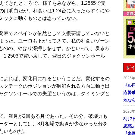
えてきたところで、様子をみながら、1.2555で売
うのは明白だが、利食いは1.24台に入ったらすぐにや
ミックに動くものとは思っていない。
発表でスペインが依然として支援要請していないと
まった。ユーロも下がってきて、私の利食いゾーン
だものの、やはり深押しをせず。かといって、戻るわ
1.2503で買い戻して、翌日のジャクソンホール
ザイ
によれば、変化日になるということだ。変化するの
2026
ドル
スクテークのポジションが解消される方向に動き出
応警
ャクソンホールでの失望というのは、タイミングと
地な
2026
、満月が2回ある月であった。その分、破壊力も
8月7
ーダーとしては、8月相場で動きが少なかった分を
思惑
たいものだ。
『米