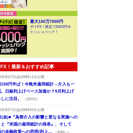
最大100万7000円
ザイFX！限定で5000円キ
ャッシュバック！
FX！最新＆おすすめ記事
年08月07日(金)09時11分公開
円158円半ば！今晩米雇用統計→介入も一
戒。日銀利上げペース加速か？9月利上げ
らしに注目。
（ZERO）
年08月07日(金)06時45分公開
日(金)■『為替介入の影響と更なる実施への
』と『米国の雇用統計の発表』、そして
国の金融政策への思惑(利上…
（羊飼い）