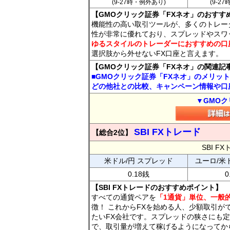
(9-27時・例外あり)
(9-2
【GMOクリック証券「FXネオ」のおすす
機能性の高い取引ツールが、多くのトレー
性が非常に優れており、スプレッドやスワ
ゆるスタイルのトレーダーにおすすめの口
選択肢から外せないFX口座と言えます。
【GMOクリック証券「FXネオ」の関連記
■GMOクリック証券「FXネオ」のメリッ
どの他社との比較、キャンペーン情報や口
▼GMOク
SBI FXトレード
【総合2位】
SBI 
米ドル/円 スプレッド
ユーロ/米
0.18銭
0
【SBI FXトレードのおすすめポイント】
すべての通貨ペアを
「1通貨」単位、一般的
徴！ これからFXを始める人、少額取引が
たいFX会社です。スプレッドの狭さにも定
で、取引量が増えて稼げるようになってか