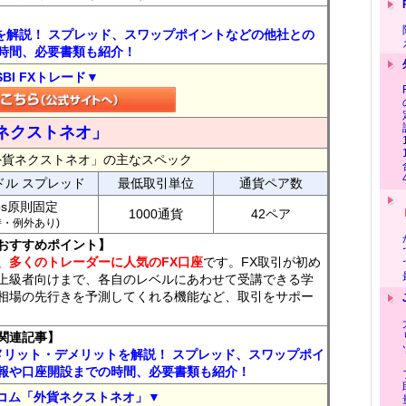
トを解説！ スプレッド、スワップポイントなどの他社との
時間、必要書類も紹介！
SBI FXトレード▼
ネクストネオ」
外貨ネクストネオ」の主なスペック
ドル スプレッド
最低取引単位
通貨ペア数
ips原則固定
1000通貨
42ペア
7時・例外あり)
おすすめポイント】
、多くのトレーダーに人気のFX口座
です。FX取引が初め
上級者向けまで、各自のレベルにあわせて受講できる学
相場の先行きを予測してくれる機能など、取引をサポー
関連記事】
メリット・デメリットを解説！ スプレッド、スワップポイ
報や口座開設までの時間、必要書類も紹介！
コム「外貨ネクストネオ」▼