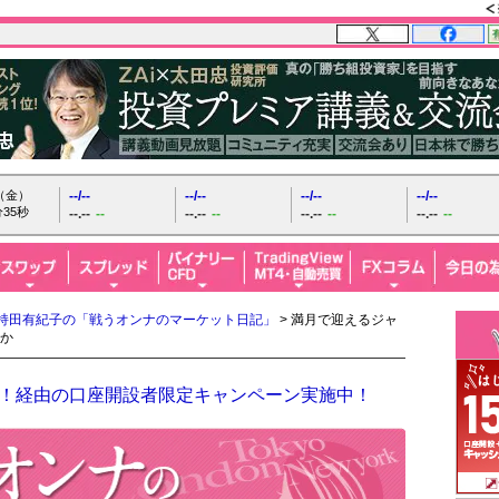
日（金）
--/--
--/--
--/--
--/--
36秒
--.--
--
--.--
--
--.--
--
--.--
--
持田有紀子の「戦うオンナのマーケット日記」
> 満月で迎えるジャ
か
FX！経由の口座開設者限定キャンペーン実施中！