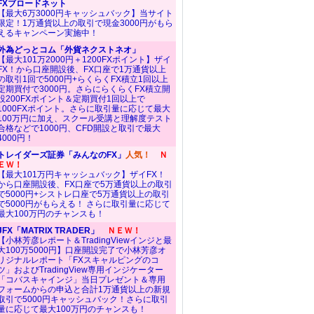
FXブロードネット
【最大6万3000円キャッシュバック】当サイト
限定！1万通貨以上の取引で現金3000円がもら
えるキャンペーン実施中！
外為どっとコム「外貨ネクストネオ」
【最大101万2000円＋1200FXポイント】ザイ
FX！から口座開設後、FX口座で1万通貨以上
の取引1回で5000円+らくらくFX積立1回以上
定期買付で3000円。さらにらくらくFX積立開
設200FXポイント＆定期買付1回以上で
1000FXポイント。さらに取引量に応じて最大
100万円に加え、スクール受講と理解度テスト
合格などで1000円、CFD開設と取引で最大
4000円！
トレイダーズ証券「みんなのFX」
人気！
Ｎ
ＥＷ！
【最大101万円キャッシュバック】ザイFX！
から口座開設後、FX口座で5万通貨以上の取引
で5000円+シストレ口座で5万通貨以上の取引
で5000円がもらえる！ さらに取引量に応じて
最大100万円のチャンスも！
JFX「MATRIX TRADER」
ＮＥＷ！
【小林芳彦レポート＆TradingViewインジと最
大100万5000円】口座開設完了で小林芳彦オ
リジナルレポート「FXスキャルピングのコ
ツ」およびTradingView専用インジケーター
「コバスキャインジ」当日プレゼント＆専用
フォームからの申込と合計1万通貨以上の新規
取引で5000円キャッシュバック！さらに取引
量に応じて最大100万円のチャンスも！