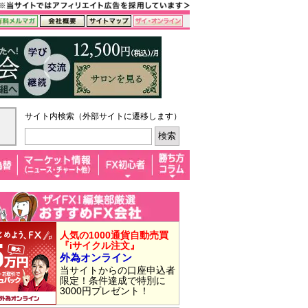
サイト内検索（外部サイトに遷移します）
人気の1000通貨自動売買
『iサイクル注文』
外為オンライン
当サイトからの口座申込者
限定！条件達成で特別に
3000円プレゼント！