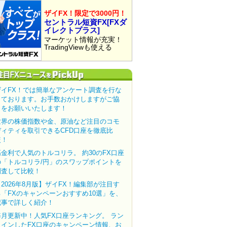
ザイFX！限定で3000円！
セントラル短資FX[FXダ
イレクトプラス]
マーケット情報が充実！
TradingViewも使える
ザイFX！では簡単なアンケート調査を行な
っております。お手数おかけしますがご協
力をお願いいたします！
世界の株価指数や金、原油など注目のコモ
ディティを取引できるCFD口座を徹底比
較！
高金利で人気のトルコリラ。 約30のFX口座
の「トルコリラ/円」のスワップポイントを
調査して比較！
【2026年8月版】ザイFX！編集部が注目す
る「FXのキャンペーンおすすめ10選」を、
記事で詳しく紹介！
毎月更新中！人気FX口座ランキング。 ラン
クインしたFX口座のキャンペーン情報、お