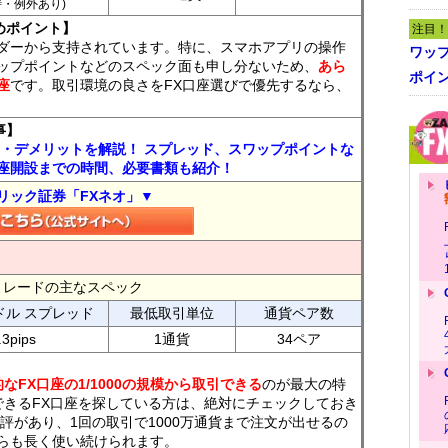
7時・例外あり)
めポイント】
注目！
ダーから支持されています。特に、スマホアプリの操作
ワッ
ップポイントなどのスペック面も申し分ないため、
あら
ポイ
座
です。取引環境の良さをFX口座選びで優先するなら、
事】
ト・デメリットを解説！ スプレッド、スワップポイントな
座開設までの時間、必要書類も紹介！
リック証券「FXネオ」▼
FXトレードの主なスペック
ドル スプレッド
最低取引単位
通貨ペア数
.3pips
1通貨
34ペア
なFX口座の1/1000の規模から取引できる
のが最大の特
できるFX口座を探している方は、絶対にチェックしておき
評があり、1回の取引で1000万通貨まで注文が出せるの
らも長く使い続けられます。