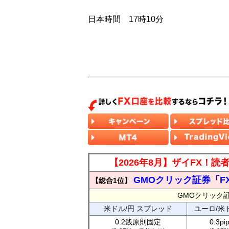
日本時間 17時10分
【2026年8月】ザイFX！
GMOクリック証券「F
【総合1位】
GMOクリック
米ドル/円 スプレッド
ユーロ/米
0.2銭原則固定
0.3p