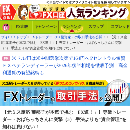
FX比較
キャンペーン
ランキング
スワップ
スプレッド
ザイFX！トップ
>
FXトレーダー（FX投資家）の取引手法を公開！
> 【元ミス慶
応 葉那子が本気で挑む「FX道！」】専業トレーダー・おばらっちさんに突撃
（5） 手法よりも“資金管理”を知れば負けない！
米ドル/円は米中間選挙次第で164円へ!?セントラル短資
ＦＸベテランディーラーが2026年後半相場を徹底予測！高金
利通貨の有望銘柄も
【元ミス慶応 葉那子が本気で挑む「FX道！」】
専業トレー
ダー・おばらっちさんに突撃（5） 手法よりも“資金管理”を
知れば負けない！