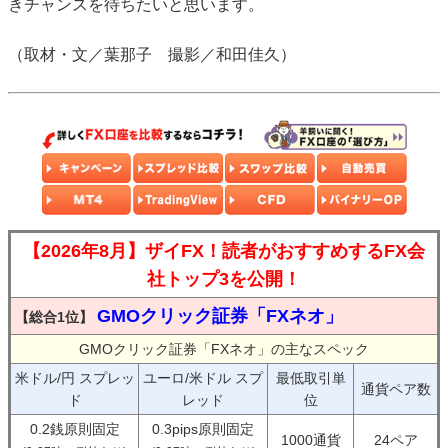
きチャンスを待ちたいと思います。
（取材・文／葉那子 撮影／和田佳久）
【2026年8月】ザイFX！読者がおすすめするFX会
社トップ3を公開！
GMOクリック証券「FXネオ」
【総合1位】
GMOクリック証券「FXネオ」の主なスペック
米ドル/円 スプレッ
ユーロ/米ドル スプ
最低取引単
通貨ペア数
ド
レッド
位
0.2銭原則固定
0.3pips原則固定
1000通貨
24ペア