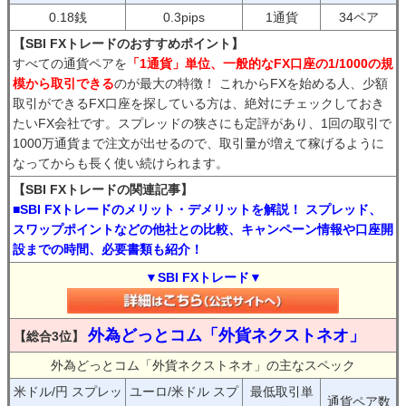
0.18銭
0.3pips
1通貨
34ペア
【SBI FXトレードのおすすめポイント】
すべての通貨ペアを
「1通貨」単位、一般的なFX口座の1/1000の規
模から取引できる
のが最大の特徴！ これからFXを始める人、少額
取引ができるFX口座を探している方は、絶対にチェックしておき
たいFX会社です。スプレッドの狭さにも定評があり、1回の取引で
1000万通貨まで注文が出せるので、取引量が増えて稼げるように
なってからも長く使い続けられます。
【SBI FXトレードの関連記事】
■SBI FXトレードのメリット・デメリットを解説！ スプレッド、
スワップポイントなどの他社との比較、キャンペーン情報や口座開
設までの時間、必要書類も紹介！
▼SBI FXトレード▼
外為どっとコム「外貨ネクストネオ」
【総合3位】
外為どっとコム「外貨ネクストネオ」の主なスペック
米ドル/円 スプレッ
ユーロ/米ドル スプ
最低取引単
通貨ペア数