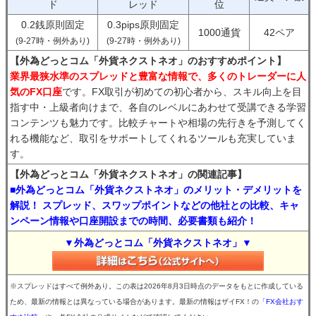
ド
レッド
位
0.2銭原則固定
0.3pips原則固定
1000通貨
42ペア
(9-27時・例外あり)
(9-27時・例外あり)
【外為どっとコム「外貨ネクストネオ」のおすすめポイント】
業界最狭水準のスプレッドと豊富な情報で、多くのトレーダーに人
気のFX口座
です。FX取引が初めての初心者から、スキル向上を目
指す中・上級者向けまで、各自のレベルにあわせて受講できる学習
コンテンツも魅力です。比較チャートや相場の先行きを予測してく
れる機能など、取引をサポートしてくれるツールも充実していま
す。
【外為どっとコム「外貨ネクストネオ」の関連記事】
■外為どっとコム「外貨ネクストネオ」のメリット・デメリットを
解説！ スプレッド、スワップポイントなどの他社との比較、キャ
ンペーン情報や口座開設までの時間、必要書類も紹介！
▼外為どっとコム「外貨ネクストネオ」▼
※スプレッドはすべて例外あり。この表は2026年8月3日時点のデータをもとに作成している
ため、最新の情報とは異なっている場合があります。最新の情報はザイFX！の
「FX会社おす