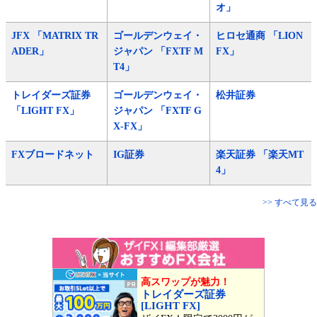
オ」
JFX 「MATRIX TR
ゴールデンウェイ・
ヒロセ通商 「LION
ADER」
ジャパン 「FXTF M
FX」
T4」
トレイダーズ証券
ゴールデンウェイ・
松井証券
「LIGHT FX」
ジャパン 「FXTF G
X-FX」
FXブロードネット
IG証券
楽天証券 「楽天MT
4」
>> すべて見る
高スワップが魅力！
トレイダーズ証券
[LIGHT FX]