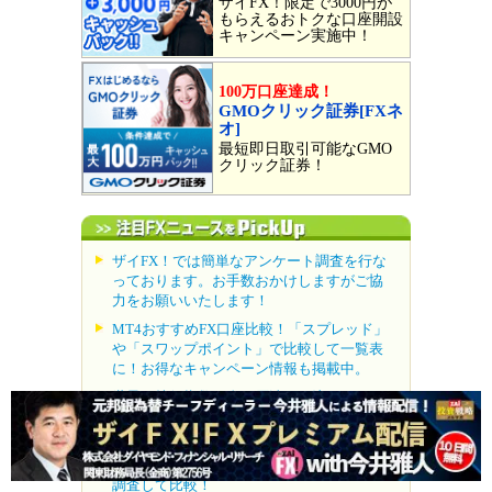
ザイFX！限定で3000円が
もらえるおトクな口座開設
キャンペーン実施中！
100万口座達成！
GMOクリック証券[FXネ
オ]
最短即日取引可能なGMO
クリック証券！
ザイFX！では簡単なアンケート調査を行な
っております。お手数おかけしますがご協
力をお願いいたします！
MT4おすすめFX口座比較！「スプレッド」
や「スワップポイント」で比較して一覧表
に！お得なキャンペーン情報も掲載中。
世界の株価指数や金、原油など注目のコモ
ディティを取引できるCFD口座を徹底比較！
高金利で人気のトルコリラ。 約30のFX口座
の「トルコリラ/円」のスワップポイントを
調査して比較！