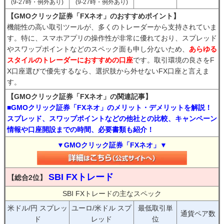
(9-27時・例外あり)
(9-27時・例外あり)
【GMOクリック証券「FXネオ」のおすすめポイント】
機能性の高い取引ツールが、多くのトレーダーから支持されていま
す。特に、スマホアプリの操作性が非常に優れており、スプレッド
やスワップポイントなどのスペック面も申し分ないため、
あらゆる
スタイルのトレーダーにおすすめの口座
です。取引環境の良さをF
X口座選びで優先するなら、選択肢から外せないFX口座と言えま
す。
【GMOクリック証券「FXネオ」の関連記事】
■GMOクリック証券「FXネオ」のメリット・デメリットを解説！
スプレッド、スワップポイントなどの他社との比較、キャンペーン
情報や口座開設までの時間、必要書類も紹介！
▼GMOクリック証券「FXネオ」▼
SBI FXトレード
【総合2位】
SBI FXトレードの主なスペック
米ドル/円 スプレッ
ユーロ/米ドル スプ
最低取引単
通貨ペア数
ド
レッド
位