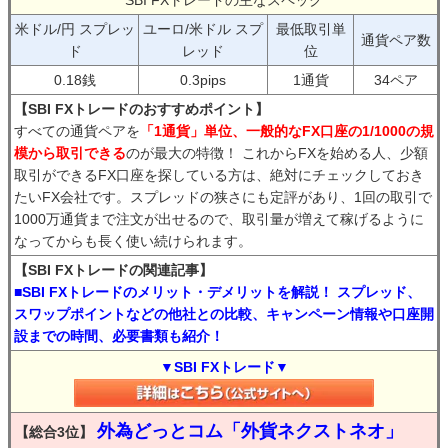
SBI FXトレードの主なスペック
米ドル/円 スプレッ
ユーロ/米ドル スプ
最低取引単
通貨ペア数
ド
レッド
位
0.18銭
0.3pips
1通貨
34ペア
【SBI FXトレードのおすすめポイント】
すべての通貨ペアを
「1通貨」単位、一般的なFX口座の1/1000の規
模から取引できる
のが最大の特徴！ これからFXを始める人、少額
取引ができるFX口座を探している方は、絶対にチェックしておき
たいFX会社です。スプレッドの狭さにも定評があり、1回の取引で
1000万通貨まで注文が出せるので、取引量が増えて稼げるように
なってからも長く使い続けられます。
【SBI FXトレードの関連記事】
■SBI FXトレードのメリット・デメリットを解説！ スプレッド、
スワップポイントなどの他社との比較、キャンペーン情報や口座開
設までの時間、必要書類も紹介！
▼SBI FXトレード▼
外為どっとコム「外貨ネクストネオ」
【総合3位】