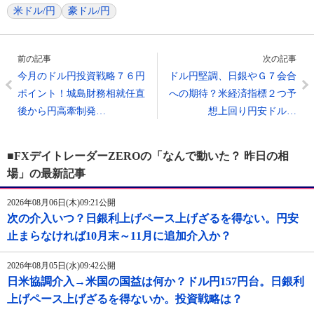
米ドル/円
豪ドル/円
前の記事
次の記事
今月のドル円投資戦略７６円
ドル円堅調、日銀やＧ７会合
ポイント！城島財務相就任直
への期待？米経済指標２つ予
後から円高牽制発…
想上回り円安ドル…
■FXデイトレーダーZEROの「なんで動いた？ 昨日の相
場」の最新記事
2026年08月06日(木)09:21公開
次の介入いつ？日銀利上げペース上げざるを得ない。円安
止まらなければ10月末～11月に追加介入か？
2026年08月05日(水)09:42公開
日米協調介入→米国の国益は何か？ドル円157円台。日銀利
上げペース上げざるを得ないか。投資戦略は？