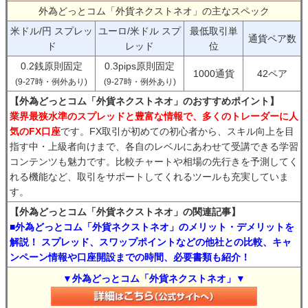
外為どっとコム「外貨ネクストネオ」の主なスペック
米ドル/円 スプレッ
ユーロ/米ドル スプ
最低取引単
通貨ペア数
ド
レッド
位
0.2銭原則固定
0.3pips原則固定
1000通貨
42ペア
(9-27時・例外あり)
(9-27時・例外あり)
【外為どっとコム「外貨ネクストネオ」のおすすめポイント】
業界最狭水準のスプレッドと豊富な情報で、多くのトレーダーに人
気のFX口座
です。FX取引が初めての初心者から、スキル向上を目
指す中・上級者向けまで、各自のレベルにあわせて受講できる学習
コンテンツも魅力です。比較チャートや相場の先行きを予測してく
れる機能など、取引をサポートしてくれるツールも充実していま
す。
【外為どっとコム「外貨ネクストネオ」の関連記事】
■外為どっとコム「外貨ネクストネオ」のメリット・デメリットを
解説！ スプレッド、スワップポイントなどの他社との比較、キャ
ンペーン情報や口座開設までの時間、必要書類も紹介！
▼外為どっとコム「外貨ネクストネオ」▼