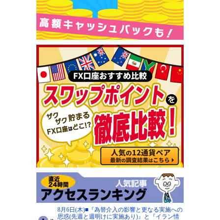
8月6日(木)■『為替介入の影響と更なる実施への
思惑(先週と週明けに実施あり)』と『イラン情