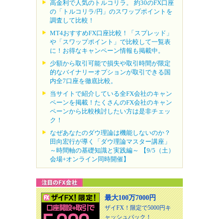
高金利で人気のトルコリラ。 約30のFX口座
の「トルコリラ/円」のスワップポイントを
調査して比較！
MT4おすすめFX口座比較！「スプレッド」
や「スワップポイント」で比較して一覧表
に！お得なキャンペーン情報も掲載中。
少額から取引可能で損失や取引時間が限定
的なバイナリーオプションが取引できる国
内全7口座を徹底比較。
当サイトで紹介している全FX会社のキャン
ペーンを掲載！たくさんのFX会社のキャン
ペーンから比較検討したい方は是非チェッ
ク！
なぜあなたのダウ理論は機能しないのか？
田向宏行が導く「ダウ理論マスター講座」
～時間軸の基礎知識と実践編～ 【9/5（土）
会場+オンライン同時開催】
最大100万7000円
ザイFX！限定で5000円キ
ャッシュバック！