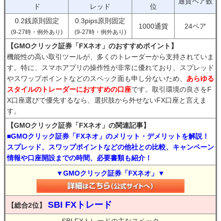
通貨ペア数
ド
レッド
位
0.2銭原則固定
0.3pips原則固定
1000通貨
24ペア
(9-27時・例外あり)
(9-27時・例外あり)
【GMOクリック証券「FXネオ」のおすすめポイント】
機能性の高い取引ツールが、多くのトレーダーから支持されていま
す。特に、スマホアプリの操作性が非常に優れており、スプレッド
やスワップポイントなどのスペック面も申し分ないため、
あらゆる
スタイルのトレーダーにおすすめの口座
です。取引環境の良さをF
X口座選びで優先するなら、選択肢から外せないFX口座と言えま
す。
【GMOクリック証券「FXネオ」の関連記事】
■GMOクリック証券「FXネオ」のメリット・デメリットを解説！
スプレッド、スワップポイントなどの他社との比較、キャンペーン
情報や口座開設までの時間、必要書類も紹介！
▼GMOクリック証券「FXネオ」▼
SBI FXトレード
【総合2位】