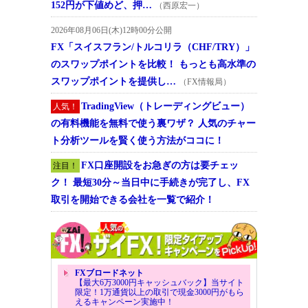
152円が下値めど、押…
（西原宏一）
2026年08月06日(木)12時00分公開
FX「スイスフラン/トルコリラ（CHF/TRY）」
のスワップポイントを比較！ もっとも高水準の
スワップポイントを提供し…
（FX情報局）
TradingView（トレーディングビュー）
人気！
の有料機能を無料で使う裏ワザ？ 人気のチャー
ト分析ツールを賢く使う方法がココに！
FX口座開設をお急ぎの方は要チェッ
注目！
ク！ 最短30分～当日中に手続きが完了し、FX
取引を開始できる会社を一覧で紹介！
FXブロードネット
【最大6万3000円キャッシュバック】当サイト
限定！1万通貨以上の取引で現金3000円がもら
えるキャンペーン実施中！