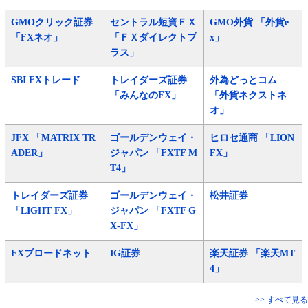
GMOクリック証券
セントラル短資ＦＸ
GMO外貨 「外貨e
「FXネオ」
「ＦＸダイレクトプ
x」
ラス」
SBI FXトレード
トレイダーズ証券
外為どっとコム
「みんなのFX」
「外貨ネクストネ
オ」
JFX 「MATRIX TR
ゴールデンウェイ・
ヒロセ通商 「LION
ADER」
ジャパン 「FXTF M
FX」
T4」
トレイダーズ証券
ゴールデンウェイ・
松井証券
「LIGHT FX」
ジャパン 「FXTF G
X-FX」
FXブロードネット
IG証券
楽天証券 「楽天MT
4」
>> すべて見る