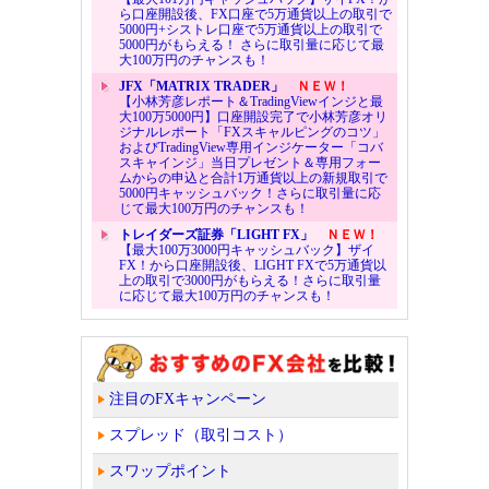
ら口座開設後、FX口座で5万通貨以上の取引で
5000円+シストレ口座で5万通貨以上の取引で
5000円がもらえる！ さらに取引量に応じて最
大100万円のチャンスも！
JFX「MATRIX TRADER」
ＮＥＷ！
【小林芳彦レポート＆TradingViewインジと最
大100万5000円】口座開設完了で小林芳彦オリ
ジナルレポート「FXスキャルピングのコツ」
およびTradingView専用インジケーター「コバ
スキャインジ」当日プレゼント＆専用フォー
ムからの申込と合計1万通貨以上の新規取引で
5000円キャッシュバック！さらに取引量に応
じて最大100万円のチャンスも！
トレイダーズ証券「LIGHT FX」
ＮＥＷ！
【最大100万3000円キャッシュバック】ザイ
FX！から口座開設後、LIGHT FXで5万通貨以
上の取引で3000円がもらえる！さらに取引量
に応じて最大100万円のチャンスも！
注目のFXキャンペーン
スプレッド（取引コスト）
スワップポイント