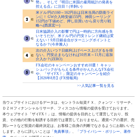
勢』、そして『明日に米国の雇用統計の発表を
控える点』に注目！(羊飼い)
米ドル/円の160～162円台は日米当局の防衛ライ
ンに！ GW介入時安値155円、神田シーリング
152円が下値めど、押し目買いから戻り売り戦
略へ(西原宏一)
日米協調介入の影響で円は一時的に方向感を失
いそうだが、米ドル/円の円安トレンド継続は変
えない！9月日銀会合がターニングポイントと
なるか？(今井雅人)
次の介入いつ？日銀利上げペース上げざるを得
ない。円安止まらなければ10月末～11月に追加
介入か？(ZERO)
FX会社のキャンペーンおすすめ10選！ キャッ
シュバックがもらえる条件がかんたんなFX会社
や、「ザイFX！」限定のキャンペーンを紹介
【2026年8月】(FX情報局)
>>人気記事一覧を見る
当ウェブサイトにおけるデータは、セントラル短資ＦＸ、クォンツ・リサーチ、
ＤＺＨフィナンシャルリサーチ、フィスコから情報の提供を受けております。
本ウェブサイト「ザイFX！」は、情報の提供を目的として運営しており、投
資、その他の行動を勧誘する目的では運営しておりません。通貨ペアの選択、売
買レートなど投資の最終決定は、お客様ご自身の判断でなさるようにお願いいた
します。さらに詳しいことは
「免責事項」
、
「プライバシー・ポリシー、著作