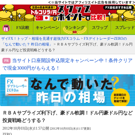
FX比較
キャンペーン
ランキング
スワップ
スプレッド
ザイFX！トップ
>
相場を見通す超強力FXコラム
>
FXデイトレーダーZEROの
「なんで動いた？ 昨日の相場」
> ＲＢＡサプライズ利下げ、豪ドル軟調！ドル円
豪ドル円など投資戦略どうする？
当サイト口座開設申込限定キャンペーン中！条件クリア
で現金3000円がもらえる！
ＲＢＡサプライズ利下げ、豪ドル軟調！
ドル円豪ドル円など
投資戦略どうする？
2012年10月03日(水)11:57公開
[2012年10月03日(水)11:57更新]
ZERO