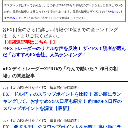
※スプレッドはすべて例外あり。この表は2026年8月3日時点のデータをもとに作成している
ため、最新の情報とは異なっている場合があります。最新の情報はザイFX！の
「FX会社おす
すめ比較」
や、各FX会社の公式サイトなどで確認してください
各FX口座のさらに詳しい情報や10位までの全ランキング
は、以下よりご覧ください。
【※関連記事はこちら！】
⇒
FXトレーダーのリアルな声を反映！ ザイFX！読者が選ん
だ「おすすめFX会社」人気ランキング！
■FXデイトレーダーZEROの「なんで動いた？ 昨日の相
場」の関連記事
おすすめのFX会社をザイFX！編集部が徹底調査！
FX「ドル/円」のスワップポイントを比較！ 高い順にラン
キングして、おすすめのFX口座も紹介！ 約40のFX口座の
スワップポイントを調査【最新】
おすすめのFX会社をザイFX！編集部が徹底調査！
FX「豪ドル/円」のスワップポイントを比較！ 高い順にラ