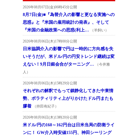
2026年08月07日(金)06時45分公開
8月7日(金)■『為替介入の影響と更なる実施への
思惑』と『米国の雇用統計の発表』、そして
『米国の金融政策への思惑(利上…
（羊飼い）
2026年08月06日(木)17時00分公開
日米協調介入の影響で円は一時的に方向感を失
いそうだが、米ドル/円の円安トレンド継続は変
えない！9月日銀会合がターニング…
（今井雅
人）
2026年08月06日(木)15時29分公開
それぞれの解釈でもって鎮静化してきた中東情
勢、ボラティリティ上がりかけたドル円またも
膠着
（持田有紀子）
2026年08月06日(木)13時20分公開
米ドル/円の160～162円台は日米当局の防衛ライ
ンに！ GW介入時安値155円、神田シーリング