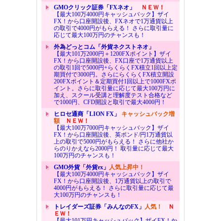
GMOクリック証券「FXネオ」
ＮＥＷ！
【最大100万4000円キャッシュバック】ザイ
FX！から口座開設後、FXネオで1万通貨以上
の取引で4000円がもらえる！ さらに取引量に
応じて最大100万円のチャンスも！
外為どっとコム「外貨ネクストネオ」
【最大101万2000円＋1200FXポイント】ザイ
FX！から口座開設後、FX口座で1万通貨以上
の取引1回で5000円+らくらくFX積立1回以上定
期買付で3000円。さらにらくらくFX積立開設
200FXポイント＆定期買付1回以上で1000FXポ
イント。さらに取引量に応じて最大100万円に
加え、スクール受講と理解度テスト合格など
で1000円、CFD開設と取引で最大4000円！
ヒロセ通商「LION FX」
キャッシュバック増
額
ＮＥＷ！
【最大100万7000円キャッシュバック】ザイ
FX！から口座開設後、英ポンド/円1万通貨以
上の取引で5000円がもらえる！ さらに他社か
らのりかえなら2000円！ 取引量に応じて最大
100万円のチャンスも！
GMO外貨「外貨ex」
人気上昇中！
【最大100万4000円キャッシュバック】ザイ
FX！から口座開設後、1万通貨以上の取引で
4000円がもらえる！ さらに取引量に応じて最
大100万円のチャンスも！
トレイダーズ証券「みんなのFX」
人気！
Ｎ
ＥＷ！
【最大101万円キャッシュバック】ザイFX！か