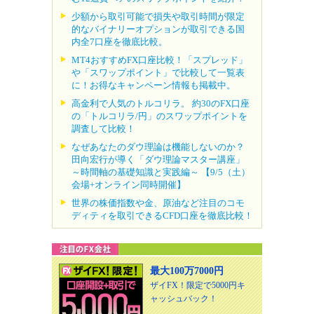
少額から取引可能で損失や取引時間が限定
的なバイナリーオプションが取引できる国
内全7口座を徹底比較。
MT4おすすめFX口座比較！「スプレッド」
や「スワップポイント」で比較して一覧表
に！お得なキャンペーン情報も掲載中。
高金利で人気のトルコリラ。 約30のFX口座
の「トルコリラ/円」のスワップポイントを
調査して比較！
なぜあなたのダウ理論は機能しないのか？
田向宏行が導く「ダウ理論マスター講座」
～時間軸の基礎知識と実践編～ 【9/5（土）
会場+オンライン同時開催】
世界の株価指数や金、原油など注目のコモ
ディティを取引できるCFD口座を徹底比較！
最大100万7000円
ザイFX！限定で5000円キ
ャッシュバック！