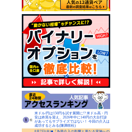
米ドル/円は150円を試す展開に!? 米ドル高・円
安は終焉を迎え、2026年中に140円の大台打診
があってもサプライズではない！ 今回の介入は
成功するとみる(陳満咲杜)
8月7日(金)■『為替介入の影響と更なる実施への