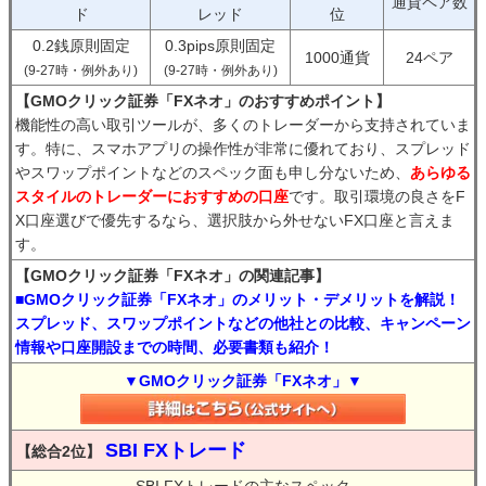
通貨ペア数
ド
レッド
位
0.2銭原則固定
0.3pips原則固定
1000通貨
24ペア
(9-27時・例外あり)
(9-27時・例外あり)
【GMOクリック証券「FXネオ」のおすすめポイント】
機能性の高い取引ツールが、多くのトレーダーから支持されていま
す。特に、スマホアプリの操作性が非常に優れており、スプレッド
やスワップポイントなどのスペック面も申し分ないため、
あらゆる
スタイルのトレーダーにおすすめの口座
です。取引環境の良さをF
X口座選びで優先するなら、選択肢から外せないFX口座と言えま
す。
【GMOクリック証券「FXネオ」の関連記事】
■GMOクリック証券「FXネオ」のメリット・デメリットを解説！
スプレッド、スワップポイントなどの他社との比較、キャンペーン
情報や口座開設までの時間、必要書類も紹介！
▼GMOクリック証券「FXネオ」▼
SBI FXトレード
【総合2位】