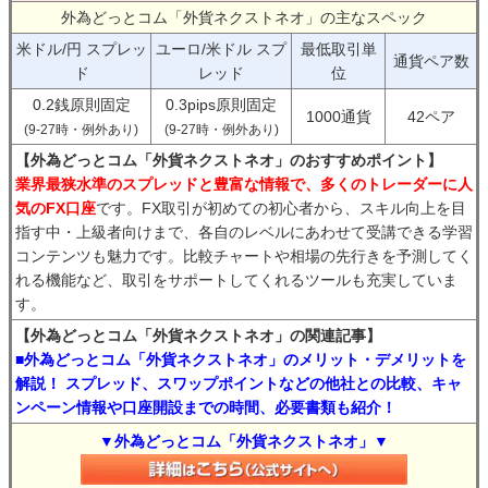
外為どっとコム「外貨ネクストネオ」の主なスペック
米ドル/円 スプレッ
ユーロ/米ドル スプ
最低取引単
通貨ペア数
ド
レッド
位
0.2銭原則固定
0.3pips原則固定
1000通貨
42ペア
(9-27時・例外あり)
(9-27時・例外あり)
【外為どっとコム「外貨ネクストネオ」のおすすめポイント】
業界最狭水準のスプレッドと豊富な情報で、多くのトレーダーに人
気のFX口座
です。FX取引が初めての初心者から、スキル向上を目
指す中・上級者向けまで、各自のレベルにあわせて受講できる学習
コンテンツも魅力です。比較チャートや相場の先行きを予測してく
れる機能など、取引をサポートしてくれるツールも充実していま
す。
【外為どっとコム「外貨ネクストネオ」の関連記事】
■外為どっとコム「外貨ネクストネオ」のメリット・デメリットを
解説！ スプレッド、スワップポイントなどの他社との比較、キャ
ンペーン情報や口座開設までの時間、必要書類も紹介！
▼外為どっとコム「外貨ネクストネオ」▼