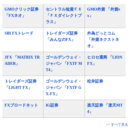
GMOクリック証券
セントラル短資ＦＸ
GMO外貨 「外貨e
「FXネオ」
「ＦＸダイレクトプ
x」
ラス」
SBI FXトレード
トレイダーズ証券
外為どっとコム
「みんなのFX」
「外貨ネクストネ
オ」
JFX 「MATRIX TR
ゴールデンウェイ・
ヒロセ通商 「LION
ADER」
ジャパン 「FXTF M
FX」
T4」
トレイダーズ証券
ゴールデンウェイ・
松井証券
「LIGHT FX」
ジャパン 「FXTF G
X-FX」
FXブロードネット
IG証券
楽天証券 「楽天MT
4」
>> すべて見る