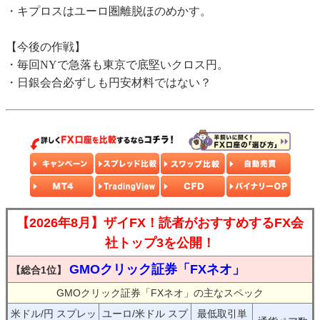
・キプロスはユーロ圏離脱ほのめかす。
【今後の作戦】
・毎回NYで急落も東京で底堅いクロス円。
・日銀会合必ずしも円安材料ではない？
【2026年8月】ザイFX！読者がおすすめするFX会
社トップ3を公開！
GMOクリック証券「FXネオ」
【総合1位】
GMOクリック証券「FXネオ」の主なスペック
米ドル/円 スプレッ
ユーロ/米ドル スプ
最低取引単