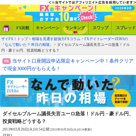
FX比較
キャンペーン
ランキング
スワップ
スプレッド
ザイFX！トップ
>
相場を見通す超強力FXコラム
>
FXデイトレーダーZEROの
「なんで動いた？ 昨日の相場」
> ダイセルブルーム議長失言ユーロ急落！ドル
円・豪ドル円、投資戦略どうする？
当サイト口座開設申込限定キャンペーン中！条件クリア
で現金3000円がもらえる！
ダイセルブルーム議長失言ユーロ急落！
ドル円・豪ドル円、
投資戦略どうする？
2013年03月26日(火)10:54公開
[2013年03月26日(火)10:54更新]
ZERO