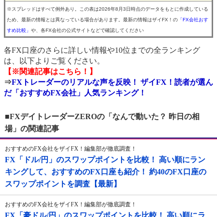
※スプレッドはすべて例外あり。この表は2026年8月3日時点のデータをもとに作成している
ため、最新の情報とは異なっている場合があります。最新の情報はザイFX！の
「FX会社おす
すめ比較」
や、各FX会社の公式サイトなどで確認してください
各FX口座のさらに詳しい情報や10位までの全ランキング
は、以下よりご覧ください。
【※関連記事はこちら！】
⇒
FXトレーダーのリアルな声を反映！ ザイFX！読者が選ん
だ「おすすめFX会社」人気ランキング！
■FXデイトレーダーZEROの「なんで動いた？ 昨日の相
場」の関連記事
おすすめのFX会社をザイFX！編集部が徹底調査！
FX「ドル/円」のスワップポイントを比較！ 高い順にラン
キングして、おすすめのFX口座も紹介！ 約40のFX口座の
スワップポイントを調査【最新】
おすすめのFX会社をザイFX！編集部が徹底調査！
FX「豪ドル/円」のスワップポイントを比較！ 高い順にラ