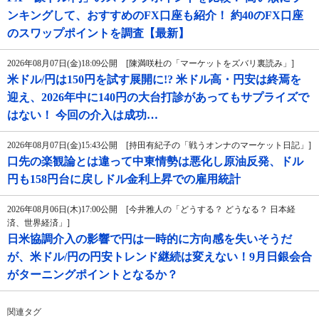
ンキングして、おすすめのFX口座も紹介！ 約40のFX口座
のスワップポイントを調査【最新】
2026年08月07日(金)18:09公開 [陳満咲杜の「マーケットをズバリ裏読み」]
米ドル/円は150円を試す展開に!? 米ドル高・円安は終焉を
迎え、2026年中に140円の大台打診があってもサプライズで
はない！ 今回の介入は成功…
2026年08月07日(金)15:43公開 [持田有紀子の「戦うオンナのマーケット日記」]
口先の楽観論とは違って中東情勢は悪化し原油反発、ドル
円も158円台に戻しドル金利上昇での雇用統計
2026年08月06日(木)17:00公開 [今井雅人の「どうする？ どうなる？ 日本経
済、世界経済」]
日米協調介入の影響で円は一時的に方向感を失いそうだ
が、米ドル/円の円安トレンド継続は変えない！9月日銀会合
がターニングポイントとなるか？
関連タグ