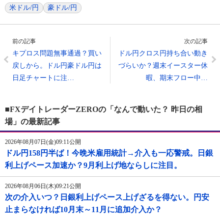
米ドル/円
豪ドル/円
前の記事
次の記事
キプロス問題無事通過？買い
ドル円クロス円持ち合い動き
戻しから。ドル円豪ドル円は
づらいか？週末イースター休
日足チャートに注…
暇、期末フロー中…
■FXデイトレーダーZEROの「なんで動いた？ 昨日の相
場」の最新記事
2026年08月07日(金)09:11公開
ドル円158円半ば！今晩米雇用統計→介入も一応警戒。日銀
利上げペース加速か？9月利上げ地ならしに注目。
2026年08月06日(木)09:21公開
次の介入いつ？日銀利上げペース上げざるを得ない。円安
止まらなければ10月末～11月に追加介入か？