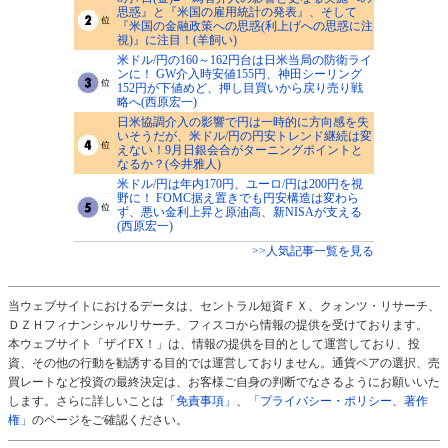
思惑』と『米国の雇用統計の発表』、そして
『米国の金融政策への思惑(利上げへの思惑に注
視)』に注目！(羊飼い)
米ドル/円の160～162円台は日米当局の防衛ライ
ンに！ GW介入時安値155円、神田シーリング
152円が下値めど、押し目買いから戻り売り戦
略へ(西原宏一)
日米協調介入の影響で円は一時的に方向感を失
いそうだが、米ドル/円の円安トレンド継続は変
えない！9月日銀会合がターニングポイントと
なるか？(今井雅人)
米ドル/円は年内170円、ユーロ/円は200円を視
野に！ FOMC据え置きでも円安構造は変わら
ず、悪い金利上昇と原油高、新NISAが支える
(西原宏一)
>>人気記事一覧を見る
当ウェブサイトにおけるデータは、セントラル短資ＦＸ、クォンツ・リサーチ、
ＤＺＨフィナンシャルリサーチ、フィスコから情報の提供を受けております。
本ウェブサイト「ザイFX！」は、情報の提供を目的として運営しており、投
資、その他の行動を勧誘する目的では運営しておりません。通貨ペアの選択、売
買レートなど投資の最終決定は、お客様ご自身の判断でなさるようにお願いいた
します。さらに詳しいことは
「免責事項」
、
「プライバシー・ポリシー、著作
権」
のページをご確認ください。