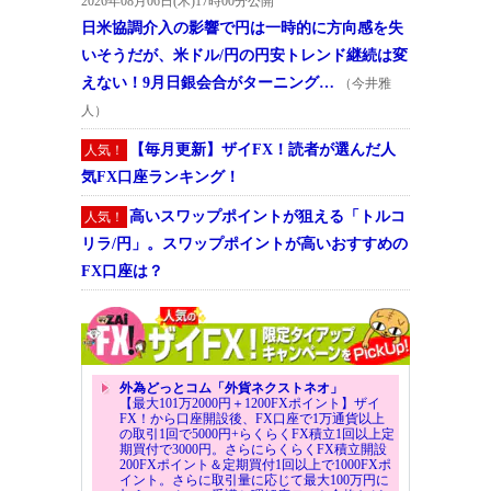
2026年08月06日(木)17時00分公開
日米協調介入の影響で円は一時的に方向感を失
いそうだが、米ドル/円の円安トレンド継続は変
えない！9月日銀会合がターニング…
（今井雅
人）
【毎月更新】ザイFX！読者が選んだ人
人気！
気FX口座ランキング！
高いスワップポイントが狙える「トルコ
人気！
リラ/円」。スワップポイントが高いおすすめの
FX口座は？
外為どっとコム「外貨ネクストネオ」
【最大101万2000円＋1200FXポイント】ザイ
FX！から口座開設後、FX口座で1万通貨以上
の取引1回で5000円+らくらくFX積立1回以上定
期買付で3000円。さらにらくらくFX積立開設
200FXポイント＆定期買付1回以上で1000FXポ
イント。さらに取引量に応じて最大100万円に