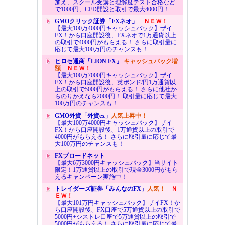
加え、スクール受講と理解度テスト合格など
で1000円、CFD開設と取引で最大4000円！
GMOクリック証券「FXネオ」
ＮＥＷ！
【最大100万4000円キャッシュバック】ザイ
FX！から口座開設後、FXネオで1万通貨以上
の取引で4000円がもらえる！ さらに取引量に
応じて最大100万円のチャンスも！
ヒロセ通商「LION FX」
キャッシュバック増
額
ＮＥＷ！
【最大100万7000円キャッシュバック】ザイ
FX！から口座開設後、英ポンド/円1万通貨以
上の取引で5000円がもらえる！ さらに他社か
らのりかえなら2000円！ 取引量に応じて最大
100万円のチャンスも！
GMO外貨「外貨ex」
人気上昇中！
【最大100万4000円キャッシュバック】ザイ
FX！から口座開設後、1万通貨以上の取引で
4000円がもらえる！ さらに取引量に応じて最
大100万円のチャンスも！
FXブロードネット
【最大6万3000円キャッシュバック】当サイト
限定！1万通貨以上の取引で現金3000円がもら
えるキャンペーン実施中！
トレイダーズ証券「みんなのFX」
人気！
Ｎ
ＥＷ！
【最大101万円キャッシュバック】ザイFX！か
ら口座開設後、FX口座で5万通貨以上の取引で
5000円+シストレ口座で5万通貨以上の取引で
5000円がもらえる！ さらに取引量に応じて最