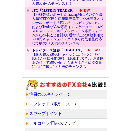
大100万円のチャンスも！
JFX「MATRIX TRADER」
ＮＥＷ！
【小林芳彦レポート＆TradingViewインジと最
大100万5000円】口座開設完了で小林芳彦オリ
ジナルレポート「FXスキャルピングのコツ」
およびTradingView専用インジケーター「コバ
スキャインジ」当日プレゼント＆専用フォー
ムからの申込と合計1万通貨以上の新規取引で
5000円キャッシュバック！さらに取引量に応
じて最大100万円のチャンスも！
トレイダーズ証券「LIGHT FX」
ＮＥＷ！
【最大100万3000円キャッシュバック】ザイ
FX！から口座開設後、LIGHT FXで5万通貨以
上の取引で3000円がもらえる！さらに取引量
に応じて最大100万円のチャンスも！
注目のFXキャンペーン
スプレッド（取引コスト）
スワップポイント
トルコリラ/円のスワップ