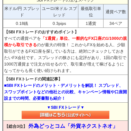
SBI FXトレードの主なスペック
米ドル/円 スプレッ
ユーロ/米ドル スプ
最低取引単
通貨ペア数
ド
レッド
位
0.18銭
0.3pips
1通貨
34ペア
【SBI FXトレードのおすすめポイント】
すべての通貨ペアを
「1通貨」単位、一般的なFX口座の1/1000の規
模から取引できる
のが最大の特徴！ これからFXを始める人、少額
取引ができるFX口座を探している方は、絶対にチェックしておき
たいFX会社です。スプレッドの狭さにも定評があり、1回の取引で
1000万通貨まで注文が出せるので、取引量が増えて稼げるように
なってからも長く使い続けられます。
【SBI FXトレードの関連記事】
■SBI FXトレードのメリット・デメリットを解説！ スプレッド、
スワップポイントなどの他社との比較、キャンペーン情報や口座開
設までの時間、必要書類も紹介！
▼SBI FXトレード▼
外為どっとコム「外貨ネクストネオ」
【総合3位】