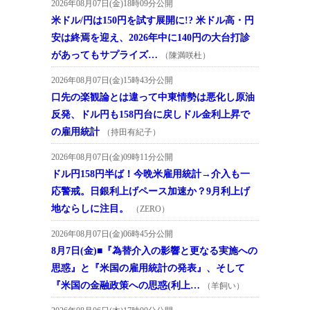
2026年08月07日(金)18時09分公開
米ドル/円は150円を試す展開に!? 米ドル高・円
安は終焉を迎え、2026年中に140円の大台打診
があってもサプライズ…
（陳満咲杜）
2026年08月07日(金)15時43分公開
口先の楽観論とは違って中東情勢は悪化し原油
反発、ドル円も158円台に戻しドル金利上昇で
の雇用統計
（持田有紀子）
2026年08月07日(金)09時11分公開
ドル円158円半ば！今晩米雇用統計→介入も一
応警戒。日銀利上げペース加速か？9月利上げ
地ならしに注目。
（ZERO）
2026年08月07日(金)06時45分公開
8月7日(金)■『為替介入の影響と更なる実施への
思惑』と『米国の雇用統計の発表』、そして
『米国の金融政策への思惑(利上…
（羊飼い）