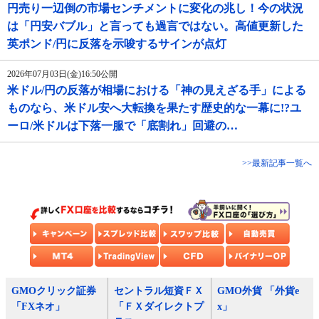
円売り一辺倒の市場センチメントに変化の兆し！今の状況
は「円安バブル」と言っても過言ではない。高値更新した
英ポンド/円に反落を示唆するサインが点灯
2026年07月03日(金)16:50公開
米ドル/円の反落が相場における「神の見えざる手」による
ものなら、米ドル安へ大転換を果たす歴史的な一幕に!?ユ
ーロ/米ドルは下落一服で「底割れ」回避の…
>>最新記事一覧へ
GMOクリック証券
セントラル短資ＦＸ
GMO外貨 「外貨e
「FXネオ」
「ＦＸダイレクトプ
x」