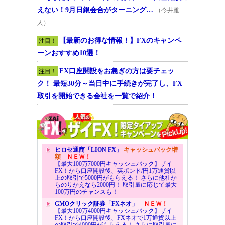
えない！9月日銀会合がターニング…
（今井雅
人）
【最新のお得な情報！】FXのキャンペ
注目！
ーンおすすめ10選！
FX口座開設をお急ぎの方は要チェッ
注目！
ク！ 最短30分～当日中に手続きが完了し、FX
取引を開始できる会社を一覧で紹介！
ヒロセ通商「LION FX」
キャッシュバック増
額
ＮＥＷ！
【最大100万7000円キャッシュバック】ザイ
FX！から口座開設後、英ポンド/円1万通貨以
上の取引で5000円がもらえる！ さらに他社か
らのりかえなら2000円！ 取引量に応じて最大
100万円のチャンスも！
GMOクリック証券「FXネオ」
ＮＥＷ！
【最大100万4000円キャッシュバック】ザイ
FX！から口座開設後、FXネオで1万通貨以上
の取引で4000円がもらえる！ さらに取引量に