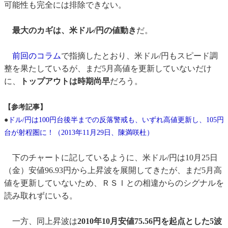
可能性も完全には排除できない。
最大のカギは、米ドル/円の値動き
だ。
前回のコラム
で指摘したとおり、米ドル/円もスピード調
整を果たしているが、まだ5月高値を更新していないだけ
に、
トップアウトは時期尚早
だろう。
【参考記事】
●
ドル/円は100円台後半までの反落警戒も、いずれ高値更新し、105円
台が射程圏に！（2013年11月29日、陳満咲杜）
下のチャートに記しているように、米ドル/円は10月25日
（金）安値96.93円から上昇波を展開してきたが、まだ5月高
値を更新していないため、ＲＳＩとの相違からのシグナルを
読み取れずにいる。
一方、同上昇波は
2010年10月安値75.56円を起点とした5波