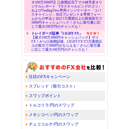
大100万5000円】口座開設完了で小林芳彦オリ
ジナルレポート「FXスキャルピングのコツ」
およびTradingView専用インジケーター「コバ
スキャインジ」当日プレゼント＆専用フォー
ムからの申込と合計1万通貨以上の新規取引で
5000円キャッシュバック！さらに取引量に応
じて最大100万円のチャンスも！
トレイダーズ証券「LIGHT FX」
ＮＥＷ！
【最大100万3000円キャッシュバック】ザイ
FX！から口座開設後、LIGHT FXで5万通貨以
上の取引で3000円がもらえる！さらに取引量
に応じて最大100万円のチャンスも！
注目のFXキャンペーン
スプレッド（取引コスト）
スワップポイント
トルコリラ/円のスワップ
メキシコペソ/円のスワップ
チェココルナ/円のスワップ