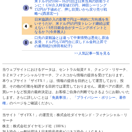
米ドル/円の160～162円台は日米当局の防衛ライ
ンに！ GW介入時安値155円、神田シーリング
152円が下値めど、押し目買いから戻り売り戦
略へ(西原宏一)
日米協調介入の影響で円は一時的に方向感を失
いそうだが、米ドル/円の円安トレンド継続は変
えない！9月日銀会合がターニングポイントと
なるか？(今井雅人)
口先の楽観論とは違って中東情勢は悪化し原油
反発、ドル円も158円台に戻しドル金利上昇で
の雇用統計(持田有紀子)
>>人気記事一覧を見る
当ウェブサイトにおけるデータは、セントラル短資ＦＸ、クォンツ・リサーチ、
ＤＺＨフィナンシャルリサーチ、フィスコから情報の提供を受けております。
本ウェブサイト「ザイFX！」は、情報の提供を目的として運営しており、投
資、その他の行動を勧誘する目的では運営しておりません。通貨ペアの選択、売
買レートなど投資の最終決定は、お客様ご自身の判断でなさるようにお願いいた
します。さらに詳しいことは
「免責事項」
、
「プライバシー・ポリシー、著作
権」
のページをご確認ください。
当サイト「ザイFX！」の運営元：株式会社ダイヤモンド・フィナンシャル・リ
サーチ
株主：株式会社ダイヤモンド社（100％）
加入協会：一般社団法人日本暗号資産ビジネス協会（ＪＣＢＡ）