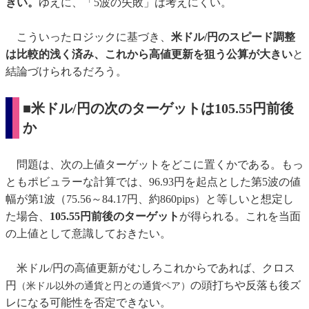
きい。
ゆえに、「5波の失敗」は考えにくい。
こういったロジックに基づき、
米ドル/円のスピード調整
は比較的浅く済み、これから高値更新を狙う公算が大きい
と
結論づけられるだろう。
■米ドル/円の次のターゲットは105.55円前後
か
問題は、次の上値ターゲットをどこに置くかである。もっ
ともポビュラーな計算では、96.93円を起点とした第5波の値
幅が第1波（75.56～84.17円、約860pips）と等しいと想定し
た場合、
105.55円前後のターゲット
が得られる。これを当面
の上値として意識しておきたい。
米ドル/円の高値更新がむしろこれからであれば、クロス
円
の頭打ちや反落も後ズ
（米ドル以外の通貨と円との通貨ペア）
レになる可能性を否定できない。