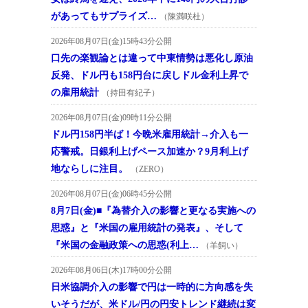
があってもサプライズ…
（陳満咲杜）
2026年08月07日(金)15時43分公開
口先の楽観論とは違って中東情勢は悪化し原油
反発、ドル円も158円台に戻しドル金利上昇で
の雇用統計
（持田有紀子）
2026年08月07日(金)09時11分公開
ドル円158円半ば！今晩米雇用統計→介入も一
応警戒。日銀利上げペース加速か？9月利上げ
地ならしに注目。
（ZERO）
2026年08月07日(金)06時45分公開
8月7日(金)■『為替介入の影響と更なる実施への
思惑』と『米国の雇用統計の発表』、そして
『米国の金融政策への思惑(利上…
（羊飼い）
2026年08月06日(木)17時00分公開
日米協調介入の影響で円は一時的に方向感を失
いそうだが、米ドル/円の円安トレンド継続は変