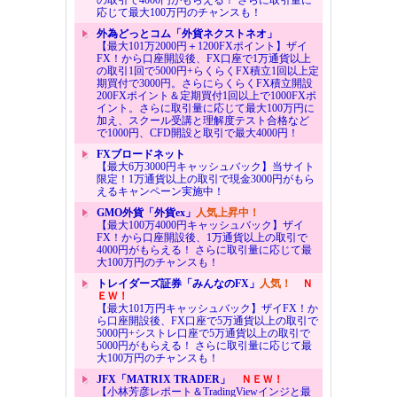
応じて最大100万円のチャンスも！
外為どっとコム「外貨ネクストネオ」
【最大101万2000円＋1200FXポイント】ザイ
FX！から口座開設後、FX口座で1万通貨以上
の取引1回で5000円+らくらくFX積立1回以上定
期買付で3000円。さらにらくらくFX積立開設
200FXポイント＆定期買付1回以上で1000FXポ
イント。さらに取引量に応じて最大100万円に
加え、スクール受講と理解度テスト合格など
で1000円、CFD開設と取引で最大4000円！
FXブロードネット
【最大6万3000円キャッシュバック】当サイト
限定！1万通貨以上の取引で現金3000円がもら
えるキャンペーン実施中！
GMO外貨「外貨ex」
人気上昇中！
【最大100万4000円キャッシュバック】ザイ
FX！から口座開設後、1万通貨以上の取引で
4000円がもらえる！ さらに取引量に応じて最
大100万円のチャンスも！
トレイダーズ証券「みんなのFX」
人気！
Ｎ
ＥＷ！
【最大101万円キャッシュバック】ザイFX！か
ら口座開設後、FX口座で5万通貨以上の取引で
5000円+シストレ口座で5万通貨以上の取引で
5000円がもらえる！ さらに取引量に応じて最
大100万円のチャンスも！
JFX「MATRIX TRADER」
ＮＥＷ！
【小林芳彦レポート＆TradingViewインジと最