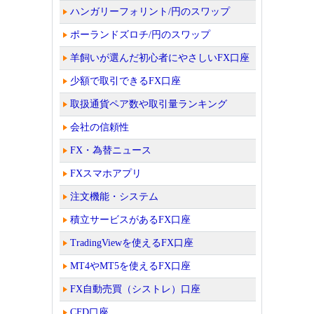
ハンガリーフォリント/円のスワップ
ポーランドズロチ/円のスワップ
羊飼いが選んだ初心者にやさしいFX口座
少額で取引できるFX口座
取扱通貨ペア数や取引量ランキング
会社の信頼性
FX・為替ニュース
FXスマホアプリ
注文機能・システム
積立サービスがあるFX口座
TradingViewを使えるFX口座
MT4やMT5を使えるFX口座
FX自動売買（シストレ）口座
CFD口座