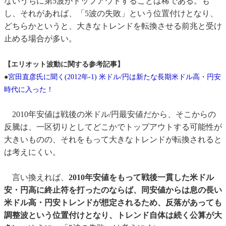
ないうちに第5波がトップアウトすることは稀である。も
し、それがあれば、「5波の失敗」という位置付けとなり、
どちらかというと、大きなトレンドを転換させる前兆と受け
止める場合が多い。
【エリオット波動に関する参考記事】
●
宮田直彦氏に聞く(2012年-1) 米ドル/円は新たな長期米ドル高・円安
時代に入った！
2010年安値は戦後の米ドル/円最安値だから、そこからの
反騰は、一区切りとしてどこかでトップアウトする可能性が
大きいものの、それをもって大きなトレンドが転換されると
は考えにくい。
言い換えれば、
2010年安値をもって戦後一貫した米ドル
安・円高に終止符を打ったのならば、同安値からは息の長い
米ドル高・円安トレンドが想定されるため、反落があっても
調整波という位置付けとなり、トレンド自体は続く公算が大