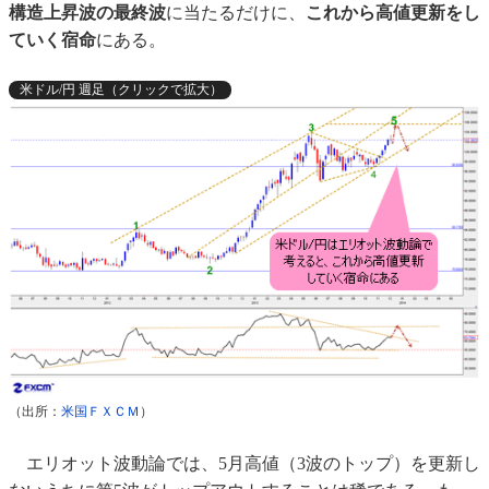
構造上昇波の最終波
に当たるだけに、
これから高値更新をし
ていく宿命
にある。
米ドル/円 週足（クリックで拡大）
（出所：
米国ＦＸＣＭ
）
エリオット波動論では、5月高値（3波のトップ）を更新し