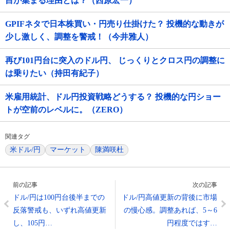
目が集まる理由とは？（西原宏一）
GPIFネタで日本株買い・円売り仕掛けた？ 投機的な動きが
少し激しく、調整を警戒！（今井雅人）
再び101円台に突入のドル円、 じっくりとクロス円の調整に
は乗りたい（持田有紀子）
米雇用統計、ドル円投資戦略どうする？ 投機的な円ショー
トが空前のレベルに。（ZERO）
関連タグ
米ドル/円
マーケット
陳満咲杜
前の記事
次の記事
ドル/円は100円台後半までの
ドル/円高値更新の背後に市場
反落警戒も、いずれ高値更新
の慢心感。調整あれば、5～6
し、105円…
円程度ではす…