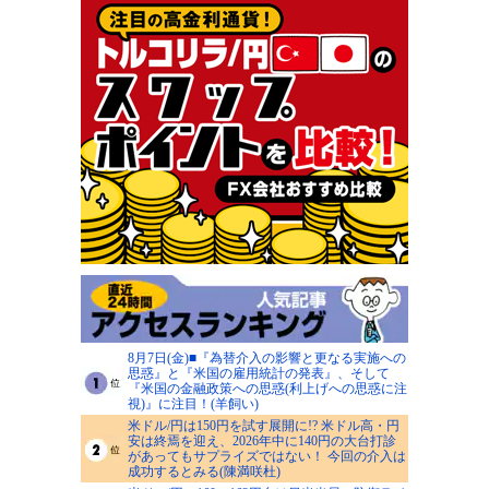
8月7日(金)■『為替介入の影響と更なる実施への
思惑』と『米国の雇用統計の発表』、そして
『米国の金融政策への思惑(利上げへの思惑に注
視)』に注目！(羊飼い)
米ドル/円は150円を試す展開に!? 米ドル高・円
安は終焉を迎え、2026年中に140円の大台打診
があってもサプライズではない！ 今回の介入は
成功するとみる(陳満咲杜)