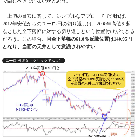
で臨むべきではないかと思う。
上値の目安に関して、シンプルなアプローチで測れば、
2012年安値からのユーロ/円の切り返しは、2008年高値を起
点とした全下落幅に対する切り返しという位置付けができる
だろう。この場合、
同全下落幅の61.8％反騰位置は
140.95円
となり、当面の天井として意識されやすい
。
ユーロ/円 週足（クリックで拡大）