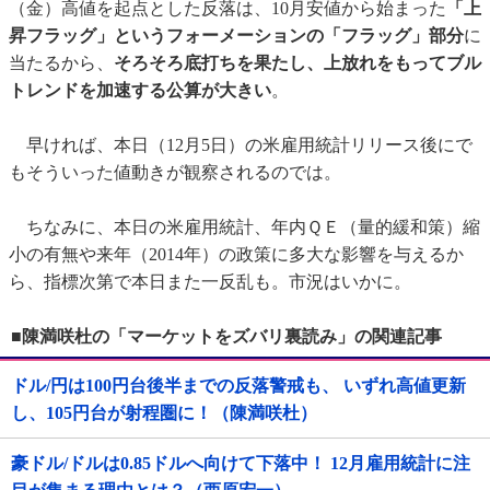
（金）高値を起点とした反落は、10月安値から始まった
「上
昇フラッグ」というフォーメーションの「フラッグ」部分
に
当たるから、
そろそろ底打ちを果たし、上放れをもってブル
トレンドを加速する公算が大きい
。
早ければ、本日（12月5日）の米雇用統計リリース後にで
もそういった値動きが観察されるのでは。
ちなみに、本日の米雇用統計、年内ＱＥ（量的緩和策）縮
小の有無や来年（2014年）の政策に多大な影響を与えるか
ら、指標次第で本日また一反乱も。市況はいかに。
■陳満咲杜の「マーケットをズバリ裏読み」の関連記事
ドル/円は100円台後半までの反落警戒も、 いずれ高値更新
し、105円台が射程圏に！（陳満咲杜）
豪ドル/ドルは0.85ドルへ向けて下落中！ 12月雇用統計に注