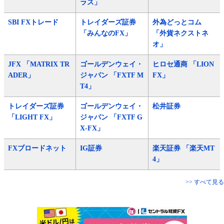
ラス」
SBI FXトレード
トレイダーズ証券
外為どっとコム
「みんなのFX」
「外貨ネクストネ
オ」
JFX 「MATRIX TR
ゴールデンウェイ・
ヒロセ通商 「LION
ADER」
ジャパン 「FXTF M
FX」
T4」
トレイダーズ証券
ゴールデンウェイ・
松井証券
「LIGHT FX」
ジャパン 「FXTF G
X-FX」
FXブロードネット
IG証券
楽天証券 「楽天MT
4」
>> すべて見る