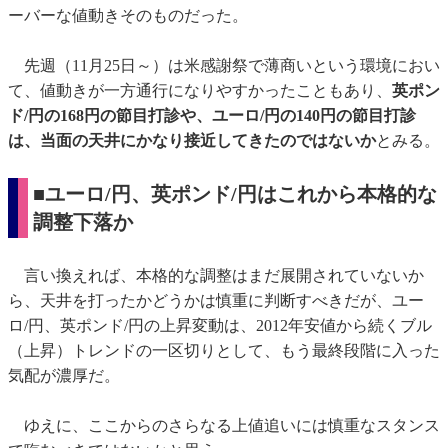
ーバーな値動きそのものだった。
先週（11月25日～）は米感謝祭で薄商いという環境におい
て、値動きが一方通行になりやすかったこともあり、
英ポン
ド/円の168円の節目打診や、ユーロ/円の140円の節目打診
は、当面の天井にかなり接近してきたのではないか
とみる。
■ユーロ/円、英ポンド/円はこれから本格的な
調整下落か
言い換えれば、本格的な調整はまだ展開されていないか
ら、天井を打ったかどうかは慎重に判断すべきだが、ユー
ロ/円、英ポンド/円の上昇変動は、2012年安値から続くブル
（上昇）トレンドの一区切りとして、もう最終段階に入った
気配が濃厚だ。
ゆえに、ここからのさらなる上値追いには慎重なスタンス