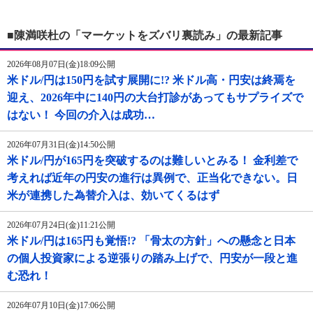
■陳満咲杜の「マーケットをズバリ裏読み」の最新記事
2026年08月07日(金)18:09公開
米ドル/円は150円を試す展開に!? 米ドル高・円安は終焉を
迎え、2026年中に140円の大台打診があってもサプライズで
はない！ 今回の介入は成功…
2026年07月31日(金)14:50公開
米ドル/円が165円を突破するのは難しいとみる！ 金利差で
考えれば近年の円安の進行は異例で、正当化できない。日
米が連携した為替介入は、効いてくるはず
2026年07月24日(金)11:21公開
米ドル/円は165円も覚悟!? 「骨太の方針」への懸念と日本
の個人投資家による逆張りの踏み上げで、円安が一段と進
む恐れ！
2026年07月10日(金)17:06公開