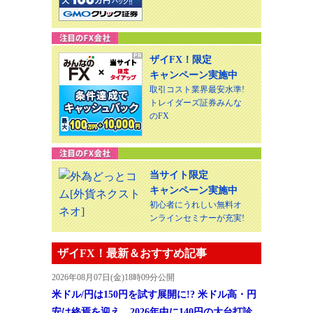
ザイFX！限定
キャンペーン実施中
取引コスト業界最安水準!
トレイダーズ証券みんな
のFX
当サイト限定
キャンペーン実施中
初心者にうれしい無料オ
ンラインセミナーが充実!
ザイFX！最新＆おすすめ記事
2026年08月07日(金)18時09分公開
米ドル/円は150円を試す展開に!? 米ドル高・円
安は終焉を迎え、2026年中に140円の大台打診