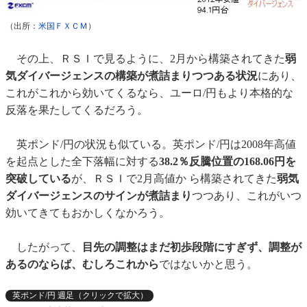
（出所：
米国ＦＸＣＭ
）
その上、ＲＳＩで見るように、2月から構築されてきた
弱
気ダイバージェンスの構築が煮詰まりつつある状況
にあり、
これがこれから効いてくるなら、ユーロ/円もより本格的な
反落を果たしてくるだろう。
英ポンド/円の状況も似ている。英ポンド/円は2008年高値
を起点とした全下落幅に対する
38.2％反騰位置の168.06円を
突破している
が、ＲＳＩで2月高値か ら構築されてきた
弱気
ダイバージェンスのサインが煮詰まり
つつあり、これがいつ
効いてきてもおかしくなかろう。
したがって、
目先の調整はまだ初歩段階にすぎず、調整が
あるのならば、むしろこれから
ではないかと思う。
英ポンド/円 週足（クリックで拡大）