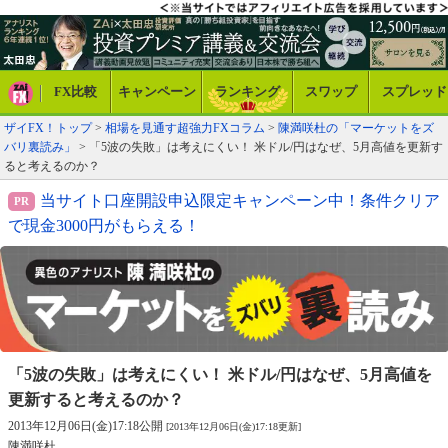
FX比較
キャンペーン
ランキング
スワップ
スプレッド
ザイFX！トップ
>
相場を見通す超強力FXコラム
>
陳満咲杜の「マーケットをズ
バリ裏読み」
> 「5波の失敗」は考えにくい！ 米ドル/円はなぜ、5月高値を更新す
ると考えるのか？
当サイト口座開設申込限定キャンペーン中！条件クリア
で現金3000円がもらえる！
「5波の失敗」は考えにくい！ 米ドル/円は
なぜ、5月高値を
更新すると考えるのか？
2013年12月06日(金)17:18公開
[2013年12月06日(金)17:18更新]
陳満咲杜