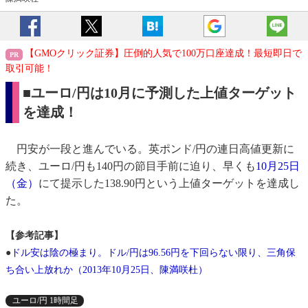
【GMOクリック証券】圧倒的人気で100万口座達成！最短即日で
取引可能！
■ユーロ/円は10月に予測した上値ターゲット
を達成！
円安が一段と進んでいる。英ポンド/円の連日高値更新に
続き、ユーロ/円も140円の節目手前に迫り、早くも
10月25日
（金）
にて提示した138.90円という上値ターゲットを達成し
た。
【参考記事】
●
ドル安は陰の極まり。ドル/円は96.56円を下回らない限り、三角保
ち合い上放れか（2013年10月25日、陳満咲杜）
ユーロ/円 1時間足