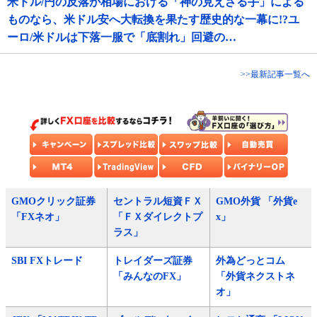
米ドル/円の反落が相場における「神の見えざる手」による
ものなら、米ドル安へ大転換を果たす歴史的な一幕に!?ユ
ーロ/米ドルは下落一服で「底割れ」回避の…
>>最新記事一覧へ
GMOクリック証券
セントラル短資ＦＸ
GMO外貨 「外貨e
「FXネオ」
「ＦＸダイレクトプ
x」
ラス」
SBI FXトレード
トレイダーズ証券
外為どっとコム
「みんなのFX」
「外貨ネクストネ
オ」