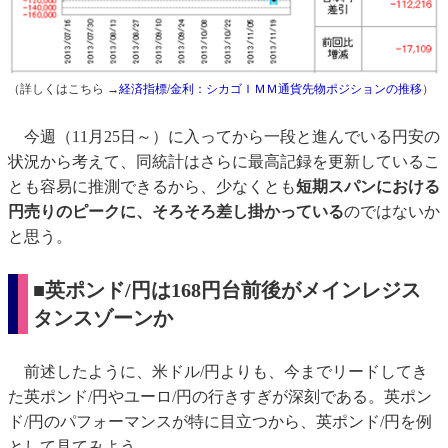
（詳しくはこちら →
経済指標/金利：シカゴＩＭＭ通貨先物ポジションの推移
）
今週（11月25日～）に入ってから一段と進んでいる円安の
状況から考えて、同統計はさらに最高記録を更新しているこ
とも容易に推測できるから、少なくとも
短期スパンにおける
円売りのピークに、そろそろ差し掛かっている
のではないか
と思う。
■英ポンド/円は168円台前後がメインレジス
タンスゾーンか
前述したように、米ドル/円よりも、今までリードしてき
た英ポンド/円やユーロ/円の行きすぎが深刻である。英ポン
ド/円のパフォーマンスが特に目立つから、英ポンド/円を例
として見てみよう。