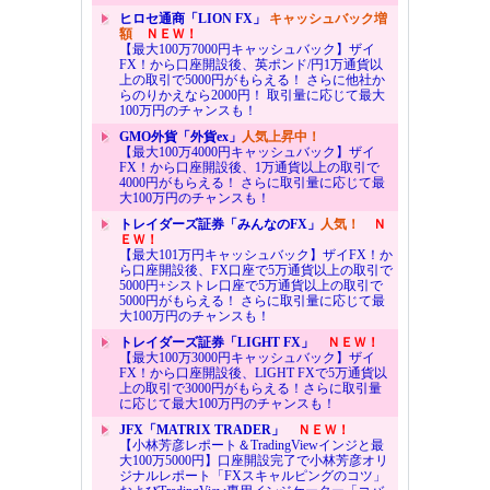
ヒロセ通商「LION FX」
キャッシュバック増
額
ＮＥＷ！
【最大100万7000円キャッシュバック】ザイ
FX！から口座開設後、英ポンド/円1万通貨以
上の取引で5000円がもらえる！ さらに他社か
らのりかえなら2000円！ 取引量に応じて最大
100万円のチャンスも！
GMO外貨「外貨ex」
人気上昇中！
【最大100万4000円キャッシュバック】ザイ
FX！から口座開設後、1万通貨以上の取引で
4000円がもらえる！ さらに取引量に応じて最
大100万円のチャンスも！
トレイダーズ証券「みんなのFX」
人気！
Ｎ
ＥＷ！
【最大101万円キャッシュバック】ザイFX！か
ら口座開設後、FX口座で5万通貨以上の取引で
5000円+シストレ口座で5万通貨以上の取引で
5000円がもらえる！ さらに取引量に応じて最
大100万円のチャンスも！
トレイダーズ証券「LIGHT FX」
ＮＥＷ！
【最大100万3000円キャッシュバック】ザイ
FX！から口座開設後、LIGHT FXで5万通貨以
上の取引で3000円がもらえる！さらに取引量
に応じて最大100万円のチャンスも！
JFX「MATRIX TRADER」
ＮＥＷ！
【小林芳彦レポート＆TradingViewインジと最
大100万5000円】口座開設完了で小林芳彦オリ
ジナルレポート「FXスキャルピングのコツ」