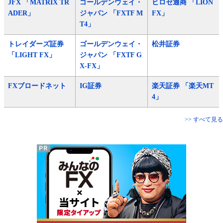
JFX 「MATRIX TR
ゴールデンウェイ・
ヒロセ通商 「LION
ADER」
ジャパン 「FXTF M
FX」
T4」
トレイダーズ証券
ゴールデンウェイ・
松井証券
「LIGHT FX」
ジャパン 「FXTF G
X-FX」
FXブロードネット
IG証券
楽天証券 「楽天MT
4」
>> すべて見る