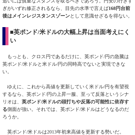
追いには慎重なスタンスを取るべきであろう。円安の行きす
ぎがいずれ修正されるなら、目先の水準で言えば
168円台前
後はメインレジスタンスゾーン
として意識せざるを得ない。
■英ポンド/米ドルの大幅上昇は当面考えにく
い
もっとも、クロス円であるだけに、英ポンド/円の急騰は
英ポンド/米ドルと米ドル/円の同時高でないと実現できな
い。
ゆえに、これから高値を更新していく米ドル/円を有望視
するなら、英ポンド/円の上昇一服、至って反落というシナ
リオは、
英ポンド/米ドルの頭打ちや反落の可能性に依存す
る
側面が強い。それでは、英ポンド/米ドルはどうなるのだ
ろうか。
英ポンド/米ドルは2013年初来高値を更新する勢いだ。