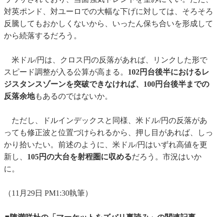
対英ポンド、対ユーロでの大幅な下げに対しては、そろそろ
反騰してもおかしくないから、いったん保ち合いを形成して
から続落するだろう。
米ドル/円は、クロス円の反落があれば、リンクした形で
スピード調整が入る公算が高まる。
102円台後半におけるレ
ジスタンスゾーンを突破できなければ、100円台後半までの
反落余地
もあるのではないか。
ただし、ドルインデックスと同様、米ドル/円の反落があ
っても修正波と位置づけられるから、押し目があれば、しっ
かり拾いたい。前述のように、米ドル/円はいずれ高値を更
新し、
105円の大台を射程圏に収める
だろう。市況はいか
に。
（11月29日 PM1:30執筆）