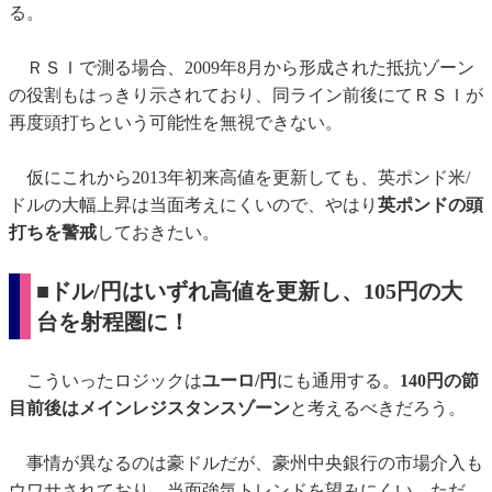
る。
ＲＳＩで測る場合、2009年8月から形成された抵抗ゾーン
の役割もはっきり示されており、同ライン前後にてＲＳＩが
再度頭打ちという可能性を無視できない。
仮にこれから2013年初来高値を更新しても、英ポンド米/
ドルの大幅上昇は当面考えにくいので、やはり
英ポンドの頭
打ちを警戒
しておきたい。
■ドル/円はいずれ高値を更新し、105円の大
台を射程圏に！
こういったロジックは
ユーロ/円
にも通用する。
140円の節
目前後はメインレジスタンスゾーン
と考えるべきだろう。
事情が異なるのは豪ドルだが、豪州中央銀行の市場介入も
ウワサされており、当面強気トレンドを望みにくい。ただ、