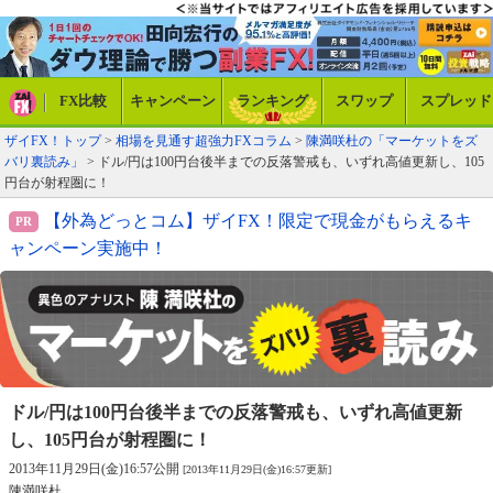
FX比較
キャンペーン
ランキング
スワップ
スプレッド
ザイFX！トップ
>
相場を見通す超強力FXコラム
>
陳満咲杜の「マーケットをズ
バリ裏読み」
> ドル/円は100円台後半までの反落警戒も、いずれ高値更新し、105
円台が射程圏に！
【外為どっとコム】ザイFX！限定で現金がもらえるキ
ャンペーン実施中！
ドル/円は100円台後半までの反落警戒も、
いずれ高値更新
し、105円台が射程圏に！
2013年11月29日(金)16:57公開
[2013年11月29日(金)16:57更新]
陳満咲杜