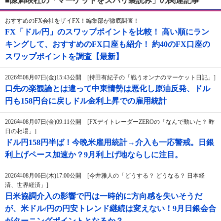
■陳満咲杜の「マーケットをズバリ裏読み」の関連記事
おすすめのFX会社をザイFX！編集部が徹底調査！
FX「ドル/円」のスワップポイントを比較！ 高い順にラン
キングして、おすすめのFX口座も紹介！ 約40のFX口座の
スワップポイントを調査【最新】
2026年08月07日(金)15:43公開 [持田有紀子の「戦うオンナのマーケット日記」]
口先の楽観論とは違って中東情勢は悪化し原油反発、ドル
円も158円台に戻しドル金利上昇での雇用統計
2026年08月07日(金)09:11公開 [FXデイトレーダーZEROの「なんで動いた？ 昨
日の相場」]
ドル円158円半ば！今晩米雇用統計→介入も一応警戒。日銀
利上げペース加速か？9月利上げ地ならしに注目。
2026年08月06日(木)17:00公開 [今井雅人の「どうする？ どうなる？ 日本経
済、世界経済」]
日米協調介入の影響で円は一時的に方向感を失いそうだ
が、米ドル/円の円安トレンド継続は変えない！9月日銀会合
がターニングポイントとなるか？