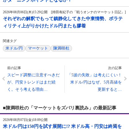
2026年08月06日(木)15:29公開 [持田有紀子の「戦うオンナのマーケット日記」]
それぞれの解釈でもって鎮静化してきた中東情勢、ボラテ
ィリティ上がりかけたドル円またも膠着
関連タグ
米ドル/円
マーケット
陳満咲杜
前の記事
次の記事
スピード調整に注意すべきだ
「5波の失敗」は考えにくい！
が、円安トレンドはまだ続
米ドル/円はなぜ、5月高値を
く。そう考える理由…
更新すると…
■陳満咲杜の「マーケットをズバリ裏読み」の最新記事
2026年08月07日(金)18:09公開
米ドル/円は150円を試す展開に!? 米ドル高・円安は終焉を