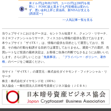
米ドル/円は年内170円、ユーロ/円は200円を視
野に！ FOMC据え置きでも円安構造は変わら
ず、悪い金利上昇と原油高、新NISAが支える
(西原宏一)
>>人気記事一覧を見る
当ウェブサイトにおけるデータは、セントラル短資ＦＸ、クォンツ・リサーチ、
ＤＺＨフィナンシャルリサーチ、フィスコから情報の提供を受けております。
本ウェブサイト「ザイFX！」は、情報の提供を目的として運営しており、投
資、その他の行動を勧誘する目的では運営しておりません。通貨ペアの選択、売
買レートなど投資の最終決定は、お客様ご自身の判断でなさるようにお願いいた
します。さらに詳しいことは
「免責事項」
、
「プライバシー・ポリシー、著作
権」
のページをご確認ください。
当サイト「ザイFX！」の運営元：株式会社ダイヤモンド・フィナンシャル・リ
サーチ
株主：株式会社ダイヤモンド社（100％）
加入協会：一般社団法人日本暗号資産ビジネス協会（ＪＣＢＡ）