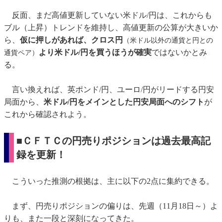
反面、まだ高値更新していない米ドル/円は、これからも
ブル（上昇）トレンドを維持し、高値更新の公算が大きいか
ら、
仮に押しがあれば、クロス円
（米ドル以外の通貨と円との
より米ドル/円を買うほうが確実
ではないかとみ
通貨ペア）
る。
言い換えれば、英ポンド/円、ユーロ/円がリードする円安
局面から、
米ドル/円をメインとした円安局面へのシフト
が
これから確認されよう。
■ＣＦＴＣの円売りポジションは過去最高記
録を更新！
こういった推測の根拠は、主に以下の2点に集約できる。
まず、円売りポジションの偏りは、先週（11月18日～）よ
りも、また一段と深刻になってきた。