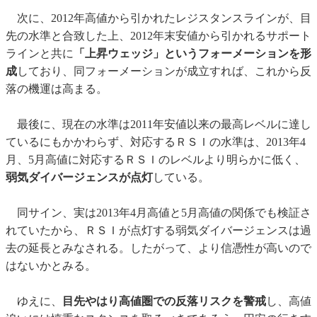
次に、2012年高値から引かれたレジスタンスラインが、目
先の水準と合致した上、2012年末安値から引かれるサポート
ラインと共に
「上昇ウェッジ」というフォーメーションを形
成
しており、同フォーメーションが成立すれば、これから反
落の機運は高まる。
最後に、現在の水準は2011年安値以来の最高レベルに達し
ているにもかかわらず、対応するＲＳＩの水準は、2013年4
月、5月高値に対応するＲＳＩのレベルより明らかに低く、
弱気ダイバージェンスが点灯
している。
同サイン、実は2013年4月高値と5月高値の関係でも検証さ
れていたから、ＲＳＩが点灯する弱気ダイバージェンスは過
去の延長とみなされる。したがって、より信憑性が高いので
はないかとみる。
ゆえに、
目先やはり高値圏での反落リスクを警戒
し、高値