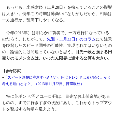
もっとも、米感謝祭（11月28日）を挟んでいることの影響
は大きい。例年この時期は薄商いになりがちだから、相場は
一方通行か、乱高下しやすくなる。
今年(2013年）は明らかに前者で、一方通行になっている
のだろう。したがって、
先週（11月22日）のコラム
にて注意
を喚起したスピード調整の可能性、実現されてはいないもの
の、論理的には間違っていないと思う。
目先一段と強まる円
売りのモメンタムは、いったん限界に達する公算も大きい
。
【参考記事】
●
「スピード調整に注意すべきだが、円安トレンドはまだ続く。そう
考える理由とは？」（2013年11月22日、陳満咲杜）
特に英ポンド/円とユーロ/円は、目先なお上値余地がある
ものの、すでに行きすぎの状況にあり、これからトップアウ
トを警戒する時期を迎えよう。