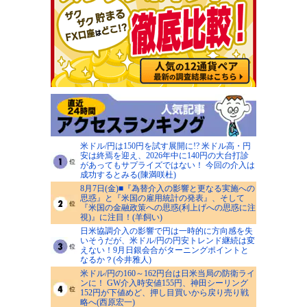
米ドル/円は150円を試す展開に!? 米ドル高・円
安は終焉を迎え、2026年中に140円の大台打診
があってもサプライズではない！ 今回の介入は
成功するとみる(陳満咲杜)
8月7日(金)■『為替介入の影響と更なる実施への
思惑』と『米国の雇用統計の発表』、そして
『米国の金融政策への思惑(利上げへの思惑に注
視)』に注目！(羊飼い)
日米協調介入の影響で円は一時的に方向感を失
いそうだが、米ドル/円の円安トレンド継続は変
えない！9月日銀会合がターニングポイントと
なるか？(今井雅人)
米ドル/円の160～162円台は日米当局の防衛ライ
ンに！ GW介入時安値155円、神田シーリング
152円が下値めど、押し目買いから戻り売り戦
略へ(西原宏一)