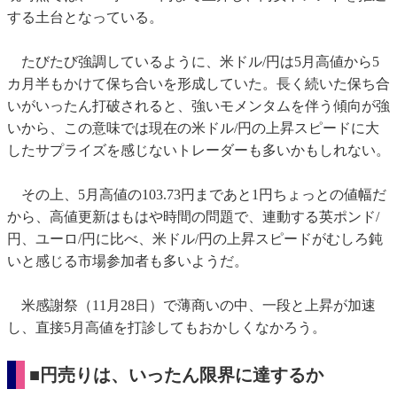
する土台となっている。
たびたび強調しているように、米ドル/円は5月高値から5
カ月半もかけて保ち合いを形成していた。長く続いた保ち合
いがいったん打破されると、強いモメンタムを伴う傾向が強
いから、この意味では現在の米ドル/円の上昇スピードに大
したサプライズを感じないトレーダーも多いかもしれない。
その上、5月高値の103.73円まであと1円ちょっとの値幅だ
から、高値更新はもはや時間の問題で、連動する英ポンド/
円、ユーロ/円に比べ、米ドル/円の上昇スピードがむしろ鈍
いと感じる市場参加者も多いようだ。
米感謝祭（11月28日）で薄商いの中、一段と上昇が加速
し、直接5月高値を打診してもおかしくなかろう。
■円売りは、いったん限界に達するか