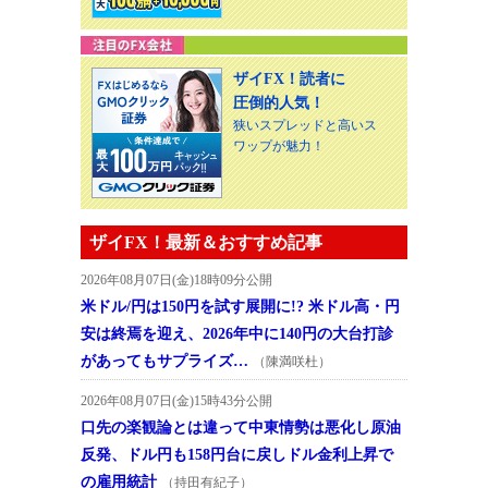
ザイFX！読者に
圧倒的人気！
狭いスプレッドと高いス
ワップが魅力！
ザイFX！最新＆おすすめ記事
2026年08月07日(金)18時09分公開
米ドル/円は150円を試す展開に!? 米ドル高・円
安は終焉を迎え、2026年中に140円の大台打診
があってもサプライズ…
（陳満咲杜）
2026年08月07日(金)15時43分公開
口先の楽観論とは違って中東情勢は悪化し原油
反発、ドル円も158円台に戻しドル金利上昇で
の雇用統計
（持田有紀子）