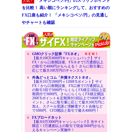
「メキシコペソ/円」のスワップポイント
人気！
を比較！ 高い順にランキングして、おすすめの
FX口座も紹介！ 「メキシコペソ/円」の見通し
やチャートも確認
GMOクリック証券「FXネオ」
ＮＥＷ！
【最大100万4000円キャッシュバック】ザイ
FX！から口座開設後、FXネオで1万通貨以上
の取引で4000円がもらえる！ さらに取引量に
応じて最大100万円のチャンスも！
外為どっとコム「外貨ネクストネオ」
【最大101万2000円＋1200FXポイント】ザイ
FX！から口座開設後、FX口座で1万通貨以上
の取引1回で5000円+らくらくFX積立1回以上定
期買付で3000円。さらにらくらくFX積立開設
200FXポイント＆定期買付1回以上で1000FXポ
イント。さらに取引量に応じて最大100万円に
加え、スクール受講と理解度テスト合格など
で1000円、CFD開設と取引で最大4000円！
FXブロードネット
【最大6万3000円キャッシュバック】当サイト
限定！1万通貨以上の取引で現金3000円がもら
えるキャンペーン実施中！