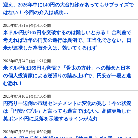
迎え、2026年中に140円の大台打診があってもサプライズで
はない！ 今回の介入は成功…
2026年07月31日(金)14:50公開
米ドル/円が165円を突破するのは難しいとみる！ 金利差で
考えれば近年の円安の進行は異例で、正当化できない。日
米が連携した為替介入は、効いてくるはず
2026年07月24日(金)11:21公開
米ドル/円は165円も覚悟!? 「骨太の方針」への懸念と日本
の個人投資家による逆張りの踏み上げで、円安が一段と進
む恐れ！
2026年07月10日(金)17:06公開
円売り一辺倒の市場センチメントに変化の兆し！今の状況
は「円安バブル」と言っても過言ではない。高値更新した
英ポンド/円に反落を示唆するサインが点灯
2026年07月03日(金)16:50公開