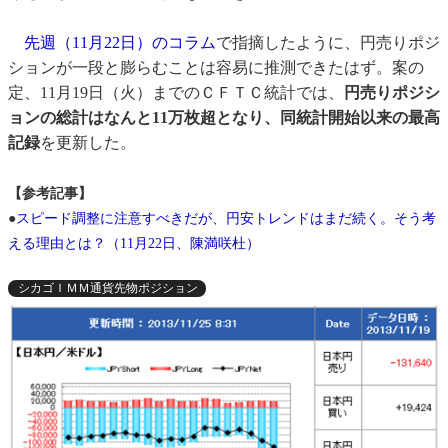
先週（11月22日）のコラム
で指摘したように、円売りポジ
ションが一段と膨らむことは容易に推測できたはず。案の
定、11月19日（火）までのＣＦＴＣ統計では、
円売りポジシ
ョンの総計はなんと11万枚超
となり、同統計開始以来の最高
記録
を更新した。
【参考記事】
●
スピード調整に注意すべきだが、円安トレンドはまだ続く。そう考
える理由とは？（11月22日、陳満咲杜）
シカゴＩＭＭ通貨先物ポジション