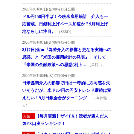
2026年08月07日(金)09時11分公開
ドル円158円半ば！今晩米雇用統計→介入も一
応警戒。日銀利上げペース加速か？9月利上げ
地ならしに注目。
（ZERO）
2026年08月07日(金)06時45分公開
8月7日(金)■『為替介入の影響と更なる実施への
思惑』と『米国の雇用統計の発表』、そして
『米国の金融政策への思惑(利上…
（羊飼い）
2026年08月06日(木)17時00分公開
日米協調介入の影響で円は一時的に方向感を失
いそうだが、米ドル/円の円安トレンド継続は変
えない！9月日銀会合がターニング…
（今井雅
人）
【毎月更新】ザイFX！読者が選んだ人
人気！
気FX口座ランキング！