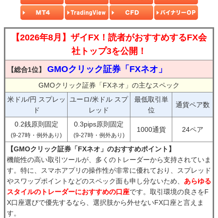
【2026年8月】ザイFX！読者がおすすめするFX会
社トップ3を公開！
GMOクリック証券「FXネオ」
【総合1位】
GMOクリック証券「FXネオ」の主なスペック
米ドル/円 スプレッ
ユーロ/米ドル スプ
最低取引単
通貨ペア数
ド
レッド
位
0.2銭原則固定
0.3pips原則固定
1000通貨
24ペア
(9-27時・例外あり)
(9-27時・例外あり)
【GMOクリック証券「FXネオ」のおすすめポイント】
機能性の高い取引ツールが、多くのトレーダーから支持されていま
す。特に、スマホアプリの操作性が非常に優れており、スプレッド
やスワップポイントなどのスペック面も申し分ないため、
あらゆる
スタイルのトレーダーにおすすめの口座
です。取引環境の良さをF
X口座選びで優先するなら、選択肢から外せないFX口座と言えま
す。