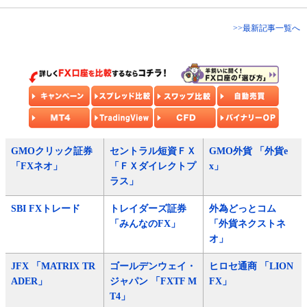
>>最新記事一覧へ
GMOクリック証券
セントラル短資ＦＸ
GMO外貨 「外貨e
「FXネオ」
「ＦＸダイレクトプ
x」
ラス」
SBI FXトレード
トレイダーズ証券
外為どっとコム
「みんなのFX」
「外貨ネクストネ
オ」
JFX 「MATRIX TR
ゴールデンウェイ・
ヒロセ通商 「LION
ADER」
ジャパン 「FXTF M
FX」
T4」