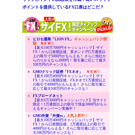
ポイントを提供しているFX口座はどこだ？
ヒロセ通商「LION FX」
キャッシュバック増
額
ＮＥＷ！
【最大100万7000円キャッシュバック】ザイ
FX！から口座開設後、英ポンド/円1万通貨以
上の取引で5000円がもらえる！ さらに他社か
らのりかえなら2000円！ 取引量に応じて最大
100万円のチャンスも！
GMOクリック証券「FXネオ」
ＮＥＷ！
【最大100万4000円キャッシュバック】ザイ
FX！から口座開設後、FXネオで1万通貨以上
の取引で4000円がもらえる！ さらに取引量に
応じて最大100万円のチャンスも！
FXブロードネット
【最大6万3000円キャッシュバック】当サイト
限定！1万通貨以上の取引で現金3000円がもら
えるキャンペーン実施中！
GMO外貨「外貨ex」
人気上昇中！
【最大100万4000円キャッシュバック】ザイ
FX！から口座開設後、1万通貨以上の取引で
4000円がもらえる！ さらに取引量に応じて最
大100万円のチャンスも！