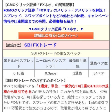
【GMOクリック証券「FXネオ」の関連記事】
■GMOクリック証券「FXネオ」のメリット・デメリットを解説！
スプレッド、スワップポイントなどの他社との比較、キャンペーン
情報や口座開設までの時間、必要書類も紹介！
▼GMOクリック証券「FXネオ」▼
SBI FXトレード
【総合2位】
SBI FXトレードの主なスペック
米ドル/円 スプレッ
ユーロ/米ドル スプ
最低取引単
通貨ペア数
ド
レッド
位
0.18銭
0.3pips
1通貨
34ペア
【SBI FXトレードのおすすめポイント】
すべての通貨ペアを
「1通貨」単位、一般的なFX口座の1/1000の規
模から取引できる
のが最大の特徴！ これからFXを始める人、少額
取引ができるFX口座を探している方は、絶対にチェックしておき
たいFX会社です。スプレッドの狭さにも定評があり、1回の取引で
1000万通貨まで注文が出せるので、取引量が増えて稼げるように