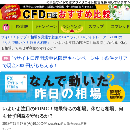
FX比較
キャンペーン
ランキング
スワップ
スプレッド
ザイFX！トップ
>
相場を見通す超強力FXコラム
>
FXデイトレーダーZEROの
「なんで動いた？ 昨日の相場」
> いよいよ注目のFOMC！結果待ちの相場。休む
も相場、何もせず利益を守れるか？
当サイト口座開設申込限定キャンペーン中！条件クリア
で現金3000円がもらえる！
いよいよ注目のFOMC！結果待ちの相場。
休むも相場、何
もせず利益を守れるか？
2013年12月17日(火)10:55公開
[2013年12月17日(火)10:55更新]
ZERO