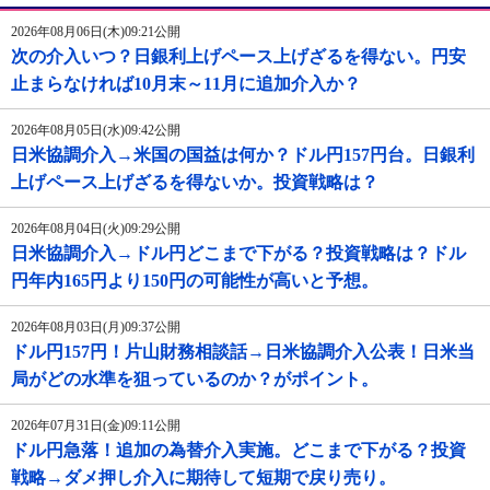
2026年08月06日(木)09:21公開
次の介入いつ？日銀利上げペース上げざるを得ない。円安
止まらなければ10月末～11月に追加介入か？
2026年08月05日(水)09:42公開
日米協調介入→米国の国益は何か？ドル円157円台。日銀利
上げペース上げざるを得ないか。投資戦略は？
2026年08月04日(火)09:29公開
日米協調介入→ドル円どこまで下がる？投資戦略は？ドル
円年内165円より150円の可能性が高いと予想。
2026年08月03日(月)09:37公開
ドル円157円！片山財務相談話→日米協調介入公表！日米当
局がどの水準を狙っているのか？がポイント。
2026年07月31日(金)09:11公開
ドル円急落！追加の為替介入実施。どこまで下がる？投資
戦略→ダメ押し介入に期待して短期で戻り売り。