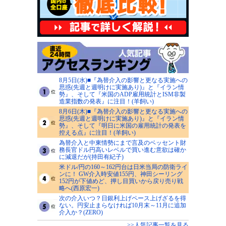
8月5日(水)■『為替介入の影響と更なる実施への
思惑(先週と週明けに実施あり)』と『イラン情
勢』、そして『米国のADP雇用統計とISM非製
造業指数の発表』に注目！(羊飼い)
8月6日(木)■『為替介入の影響と更なる実施への
思惑(先週と週明けに実施あり)』と『イラン情
勢』、そして『明日に米国の雇用統計の発表を
控える点』に注目！(羊飼い)
為替介入と中東情勢にまで言及のベッセント財
務長官ドル円高いレベルで買い進む意欲は確か
に減退だが(持田有紀子)
米ドル/円の160～162円台は日米当局の防衛ライ
ンに！ GW介入時安値155円、神田シーリング
152円が下値めど、押し目買いから戻り売り戦
略へ(西原宏一)
次の介入いつ？日銀利上げペース上げざるを得
ない。円安止まらなければ10月末～11月に追加
介入か？(ZERO)
>>人気記事一覧を見る