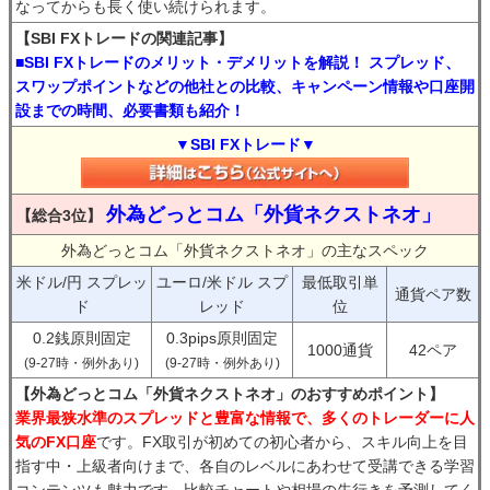
なってからも長く使い続けられます。
【SBI FXトレードの関連記事】
■SBI FXトレードのメリット・デメリットを解説！ スプレッド、
スワップポイントなどの他社との比較、キャンペーン情報や口座開
設までの時間、必要書類も紹介！
▼SBI FXトレード▼
外為どっとコム「外貨ネクストネオ」
【総合3位】
外為どっとコム「外貨ネクストネオ」の主なスペック
米ドル/円 スプレッ
ユーロ/米ドル スプ
最低取引単
通貨ペア数
ド
レッド
位
0.2銭原則固定
0.3pips原則固定
1000通貨
42ペア
(9-27時・例外あり)
(9-27時・例外あり)
【外為どっとコム「外貨ネクストネオ」のおすすめポイント】
業界最狭水準のスプレッドと豊富な情報で、多くのトレーダーに人
気のFX口座
です。FX取引が初めての初心者から、スキル向上を目
指す中・上級者向けまで、各自のレベルにあわせて受講できる学習