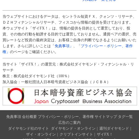
当ウェブサイトにおけるデータは、セントラル短資ＦＸ、クォンツ・リサーチ、
ＤＺＨフィナンシャルリサーチ、フィスコから情報の提供を受けております。
本ウェブサイト「ザイFX！」は、情報の提供を目的として運営しており、投
資、その他の行動を勧誘する目的では運営しておりません。通貨ペアの選択、売
買レートなど投資の最終決定は、お客様ご自身の判断でなさるようにお願いいた
します。さらに詳しいことは
「免責事項」
、
「プライバシー・ポリシー、著作
権」
のページをご確認ください。
当サイト「ザイFX！」の運営元：株式会社ダイヤモンド・フィナンシャル・リ
サーチ
株主：株式会社ダイヤモンド社（100％）
加入協会：一般社団法人日本暗号資産ビジネス協会（ＪＣＢＡ）
免責事項
会社概要
プライバシー・ポリシー、著作権
サイトマップ
タグ一覧
広告のご案内
ダイヤモンド社のサイト
ダイヤモンド・オンライン
|
週刊ダイヤモンド
|
ザイ・オンライン
|
クリプトインサイト
|
ザイFX！