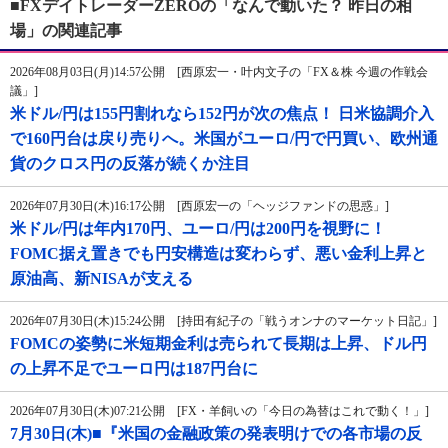
■FXデイトレーダーZEROの「なんで動いた？ 昨日の相
場」の関連記事
2026年08月03日(月)14:57公開 [西原宏一・叶内文子の「FX＆株 今週の作戦会
議」]
米ドル/円は155円割れなら152円が次の焦点！ 日米協調介入
で160円台は戻り売りへ。米国がユーロ/円で円買い、欧州通
貨のクロス円の反落が続くか注目
2026年07月30日(木)16:17公開 [西原宏一の「ヘッジファンドの思惑」]
米ドル/円は年内170円、ユーロ/円は200円を視野に！
FOMC据え置きでも円安構造は変わらず、悪い金利上昇と
原油高、新NISAが支える
2026年07月30日(木)15:24公開 [持田有紀子の「戦うオンナのマーケット日記」]
FOMCの姿勢に米短期金利は売られて長期は上昇、ドル円
の上昇不足でユーロ円は187円台に
2026年07月30日(木)07:21公開 [FX・羊飼いの「今日の為替はこれで動く！」]
7月30日(木)■『米国の金融政策の発表明けでの各市場の反