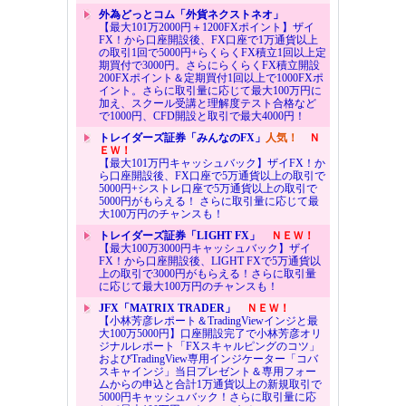
外為どっとコム「外貨ネクストネオ」
【最大101万2000円＋1200FXポイント】ザイ
FX！から口座開設後、FX口座で1万通貨以上
の取引1回で5000円+らくらくFX積立1回以上定
期買付で3000円。さらにらくらくFX積立開設
200FXポイント＆定期買付1回以上で1000FXポ
イント。さらに取引量に応じて最大100万円に
加え、スクール受講と理解度テスト合格など
で1000円、CFD開設と取引で最大4000円！
トレイダーズ証券「みんなのFX」
人気！
Ｎ
ＥＷ！
【最大101万円キャッシュバック】ザイFX！か
ら口座開設後、FX口座で5万通貨以上の取引で
5000円+シストレ口座で5万通貨以上の取引で
5000円がもらえる！ さらに取引量に応じて最
大100万円のチャンスも！
トレイダーズ証券「LIGHT FX」
ＮＥＷ！
【最大100万3000円キャッシュバック】ザイ
FX！から口座開設後、LIGHT FXで5万通貨以
上の取引で3000円がもらえる！さらに取引量
に応じて最大100万円のチャンスも！
JFX「MATRIX TRADER」
ＮＥＷ！
【小林芳彦レポート＆TradingViewインジと最
大100万5000円】口座開設完了で小林芳彦オリ
ジナルレポート「FXスキャルピングのコツ」
およびTradingView専用インジケーター「コバ
スキャインジ」当日プレゼント＆専用フォー
ムからの申込と合計1万通貨以上の新規取引で
5000円キャッシュバック！さらに取引量に応