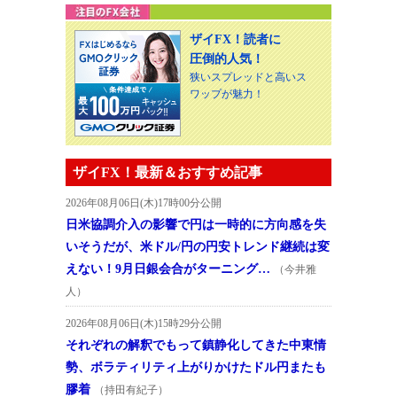
ザイFX！読者に
圧倒的人気！
狭いスプレッドと高いス
ワップが魅力！
ザイFX！最新＆おすすめ記事
2026年08月06日(木)17時00分公開
日米協調介入の影響で円は一時的に方向感を失
いそうだが、米ドル/円の円安トレンド継続は変
えない！9月日銀会合がターニング…
（今井雅
人）
2026年08月06日(木)15時29分公開
それぞれの解釈でもって鎮静化してきた中東情
勢、ボラティリティ上がりかけたドル円またも
膠着
（持田有紀子）