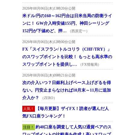
2026年08月06日(木)13時20分公開
米ドル/円の160～162円台は日米当局の防衛ライ
ンに！ GW介入時安値155円、神田シーリング
152円が下値めど、押…
（西原宏一）
2026年08月06日(木)12時00分公開
FX「スイスフラン/トルコリラ（CHF/TRY）」
のスワップポイントを比較！ もっとも高水準の
スワップポイントを提供し…
（FX情報局）
2026年08月06日(木)09時21分公開
次の介入いつ？日銀利上げペース上げざるを得
ない。円安止まらなければ10月末～11月に追加
介入か？
（ZERO）
【毎月更新】ザイFX！読者が選んだ人
人気！
気FX口座ランキング！
約40口座を調査して人気12通貨ペアのス
注目！
ワップポイントの比較表を作成！高いスワップ