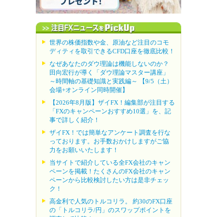
世界の株価指数や金、原油など注目のコモ
ディティを取引できるCFD口座を徹底比較！
なぜあなたのダウ理論は機能しないのか？
田向宏行が導く「ダウ理論マスター講座」
～時間軸の基礎知識と実践編～ 【9/5（土）
会場+オンライン同時開催】
【2026年8月版】ザイFX！編集部が注目する
「FXのキャンペーンおすすめ10選」を、記
事で詳しく紹介！
ザイFX！では簡単なアンケート調査を行な
っております。お手数おかけしますがご協
力をお願いいたします！
当サイトで紹介している全FX会社のキャン
ペーンを掲載！たくさんのFX会社のキャン
ペーンから比較検討したい方は是非チェッ
ク！
高金利で人気のトルコリラ。 約30のFX口座
の「トルコリラ/円」のスワップポイントを