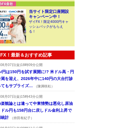
当サイト限定口座開設
キャンペーン中！
ザイFX！限定4000円キャ
ッシュバックがもらえ
る！
FX！最新＆おすすめ記事
年08月07日(金)18時09分公開
/円は150円を試す展開に!? 米ドル高・円
焉を迎え、2026年中に140円の大台打診
ってもサプライズ…
（陳満咲杜）
年08月07日(金)15時43分公開
の楽観論とは違って中東情勢は悪化し原油
、ドル円も158円台に戻しドル金利上昇で
用統計
（持田有紀子）