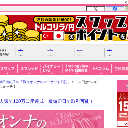
日（金）
--/--
--/--
--/--
--/--
分48秒
--.--
--
--.--
--
--.--
--
--.--
--
持田有紀子の「戦うオンナのマーケット日記」
> ドル円はついに
ウォッチ！
人気で100万口座達成！最短即日で取引可能！