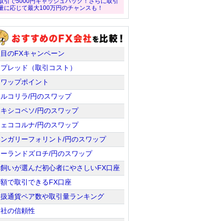
取引で5000円キャッシュバック！さらに取引
量に応じて最大100万円のチャンスも！
注目のFXキャンペーン
スプレッド（取引コスト）
スワップポイント
トルコリラ/円のスワップ
メキシコペソ/円のスワップ
チェココルナ/円のスワップ
ハンガリーフォリント/円のスワップ
ポーランドズロチ/円のスワップ
羊飼いが選んだ初心者にやさしいFX口座
少額で取引できるFX口座
取扱通貨ペア数や取引量ランキング
会社の信頼性