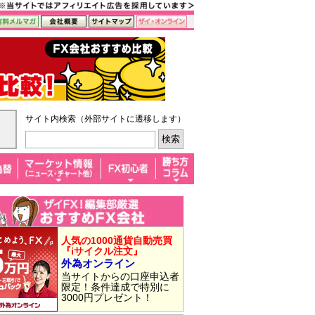
サイト内検索（外部サイトに遷移します）
人気の1000通貨自動売買
『iサイクル注文』
外為オンライン
当サイトからの口座申込者
限定！条件達成で特別に
3000円プレゼント！