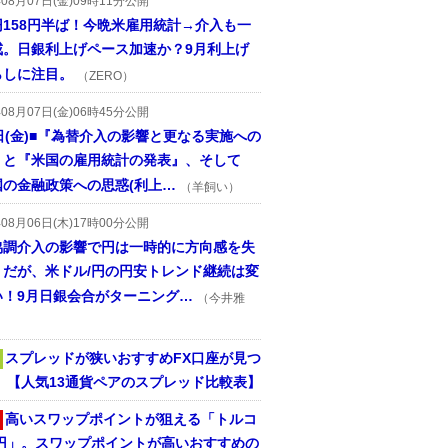
年08月07日(金)09時11分公開
円158円半ば！今晩米雇用統計→介入も一
戒。日銀利上げペース加速か？9月利上げ
らしに注目。
（ZERO）
年08月07日(金)06時45分公開
日(金)■『為替介入の影響と更なる実施への
』と『米国の雇用統計の発表』、そして
国の金融政策への思惑(利上…
（羊飼い）
年08月06日(木)17時00分公開
協調介入の影響で円は一時的に方向感を失
うだが、米ドル/円の円安トレンド継続は変
い！9月日銀会合がターニング…
（今井雅
スプレッドが狭いおすすめFX口座が見つ
！ 【人気13通貨ペアのスプレッド比較表】
高いスワップポイントが狙える「トルコ
/円」。スワップポイントが高いおすすめの