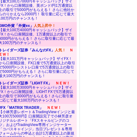
【最大100万7000円キャッシュバック】ザイ
FX！から口座開設後、英ポンド/円1万通貨以
上の取引で5000円がもらえる！ さらに他社か
らのりかえなら2000円！ 取引量に応じて最大
100万円のチャンスも！
GMO外貨「外貨ex」
人気上昇中！
【最大100万4000円キャッシュバック】ザイ
FX！から口座開設後、1万通貨以上の取引で
4000円がもらえる！ さらに取引量に応じて最
大100万円のチャンスも！
トレイダーズ証券「みんなのFX」
人気！
Ｎ
ＥＷ！
【最大101万円キャッシュバック】ザイFX！
から口座開設後、FX口座で5万通貨以上の取引
で5000円+シストレ口座で5万通貨以上の取引
で5000円がもらえる！ さらに取引量に応じて
最大100万円のチャンスも！
トレイダーズ証券「LIGHT FX」
ＮＥＷ！
【最大100万3000円キャッシュバック】ザイ
FX！から口座開設後、LIGHT FXで5万通貨以
上の取引で3000円がもらえる！さらに取引量
に応じて最大100万円のチャンスも！
JFX「MATRIX TRADER」
ＮＥＷ！
【小林芳彦レポート＆TradingViewインジと最
大100万5000円】口座開設完了で小林芳彦オ
リジナルレポート「FXスキャルピングのコ
ツ」およびTradingView専用インジケーター
「コバスキャインジ」当日プレゼント＆専用
フォームからの申込と合計1万通貨以上の新規