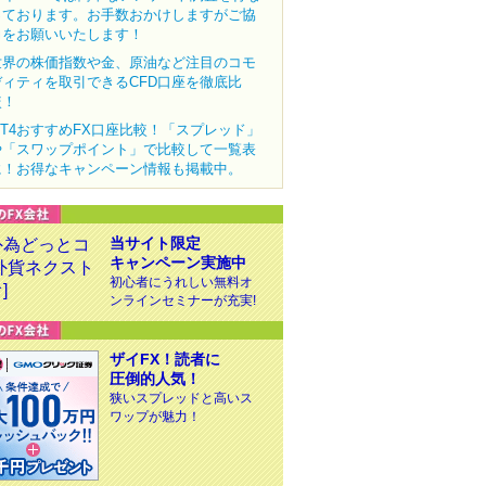
っております。お手数おかけしますがご協
力をお願いいたします！
世界の株価指数や金、原油など注目のコモ
ディティを取引できるCFD口座を徹底比
較！
MT4おすすめFX口座比較！「スプレッド」
や「スワップポイント」で比較して一覧表
に！お得なキャンペーン情報も掲載中。
当サイト限定
キャンペーン実施中
初心者にうれしい無料オ
ンラインセミナーが充実!
ザイFX！読者に
圧倒的人気！
狭いスプレッドと高いス
ワップが魅力！