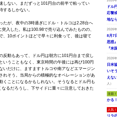
2026
速しない。まだずっと101円台の前半で粘ってい
ドル
待するしかない。
応警
地な
たが、夜中の3時過ぎにドル・トルコは2.28台へ
突入した。私は100.98で売り込んでみたものの、
2026
8月7
で、10ポイントほどで早々に利食って、後は寝て
思惑
『米
反動もあって、ドル円は朝方に101円台まで戻し
2026
ということもなく、東京時間の午後には再び100円
日米
ないだけに、ますますトルコや南アなどエマージン
いそ
されそう。当局からの積極的なオペレーションがあ
えな
動くことになるかもしれない。そうなるとドル円も
人）
なくなるだろうし、下サイドに重々に注意しておきた
注目！
かる
人気！
リラ