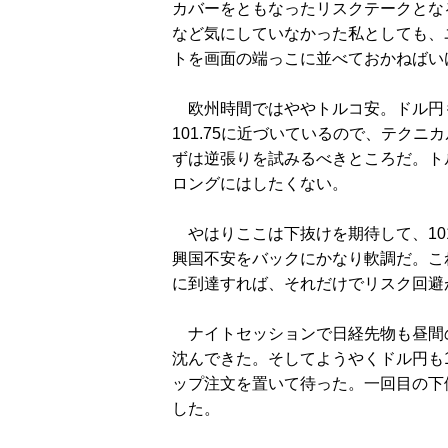
カバーをともなったリスクテークとな
など気にしていなかった私としても、
トを画面の端っこに並べておかねばい
欧州時間ではややトルコ安。ドル円も
101.75に近づいているので、テクニ
ずは逆張りを試みるべきところだ。ト
ロングにはしたくない。
やはりここは下抜けを期待して、101
興国不安をバックにかなり軟調だ。こ
に到達すれば、それだけでリスク回避
ナイトセッションで日経先物も昼間の安
沈んできた。そしてようやくドル円も10
ップ注文を置いて待った。一回目の下
した。