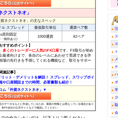
ネクストネオ」
外貨ネクストネオ」の主なスペック
ドル スプレッド
最低取引単位
通貨ペア数
ips原則固定
1000通貨
42ペア
7時・例外あり)
おすすめポイント】
、多くのトレーダーに人気のFX口座
です。FX取引が初め
上級者向けまで、各自のレベルにあわせて受講できる学
相場の先行きを予測してくれる機能など、取引をサポー
関連記事】
メリット・デメリットを解説！ スプレッド、スワップポイ
報や口座開設までの時間、必要書類も紹介！
コム「外貨ネクストネオ」▼
時点のデータをもとに作成しているため、最新の情報とは異なっている場合があり
、各FX会社の公式サイトなどで確認してください
位までの全ランキングは、以下よりご覧ください。