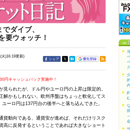
までダイブ、
を要ウォッチ！
(火)16:19更新)
シェア
優先登録
000円キャッシュバック実施中！
が見られたが、ドル円やユーロ円の上昇は限定的。
正解かもしれない。欧州序盤はちょっと軟化してス
、ユーロ円は137円台の後半へと落ち込んできた。
通貨動向である、通貨安が進めば、それだけリスク
貨高に反発するということであれば大きなショート