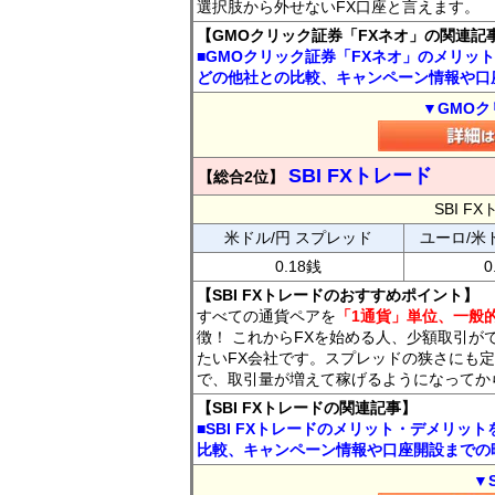
選択肢から外せないFX口座と言えます。
【GMOクリック証券「FXネオ」の関連記
■GMOクリック証券「FXネオ」のメリッ
どの他社との比較、キャンペーン情報や口
▼GMOク
SBI FXトレード
【総合2位】
SBI 
米ドル/円 スプレッド
ユーロ/米
0.18銭
0
【SBI FXトレードのおすすめポイント】
すべての通貨ペアを
「1通貨」単位、一般的
徴！ これからFXを始める人、少額取引が
たいFX会社です。スプレッドの狭さにも定
で、取引量が増えて稼げるようになってか
【SBI FXトレードの関連記事】
■SBI FXトレードのメリット・デメリッ
比較、キャンペーン情報や口座開設までの
▼