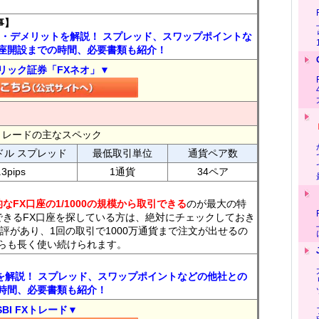
事】
ト・デメリットを解説！ スプレッド、スワップポイントな
座開設までの時間、必要書類も紹介！
リック証券「FXネオ」▼
FXトレードの主なスペック
ドル スプレッド
最低取引単位
通貨ペア数
.3pips
1通貨
34ペア
なFX口座の1/1000の規模から取引できる
のが最大の特
できるFX口座を探している方は、絶対にチェックしておき
評があり、1回の取引で1000万通貨まで注文が出せるの
らも長く使い続けられます。
トを解説！ スプレッド、スワップポイントなどの他社との
時間、必要書類も紹介！
SBI FXトレード▼