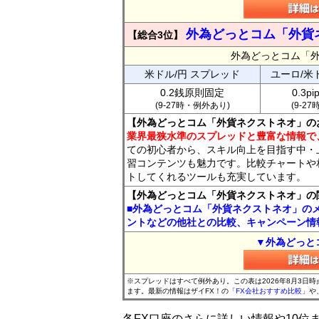
外為どっとコム「外貨
【総合3位】
外為どっとコム「
米ドル/円 スプレッド
ユーロ/米
0.2銭原則固定
0.3p
(9-27時・例外あり)
(9-2
【外為どっとコム「外貨ネクストネオ」の
業界最狭水準のスプレッドと豊富な情報で
ての初心者から、スキル向上を目指す中・
習コンテンツも魅力です。比較チャートや
トしてくれるツールも充実しています。
【外為どっとコム「外貨ネクストネオ」の
■外為どっとコム「外貨ネクストネオ」の
ントなどの他社との比較、キャンペーン情
▼外為どっと
※スプレッドはすべて例外あり。この表は2026年8月3日
ます。最新の情報はザイFX！の
「FX会社おすすめ比較」
や
各FX口座のさらに詳しい情報や10