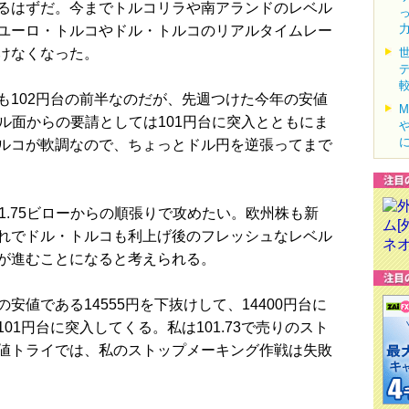
るはずだ。今までトルコリラや南アランドのレベル
ユーロ・トルコやドル・トルコのリアルタイムレー
けなくなった。
102円台の前半なのだが、先週つけた今年の安値
カル面からの要請としては101円台に突入とともにま
ルコが軟調なので、ちょっとドル円を逆張ってまで
.75ビローからの順張りで攻めたい。欧州株も新
れでドル・トルコも利上げ後のフレッシュなレベル
が進むことになると考えられる。
値である14555円を下抜けして、14400円台に
1円台に突入してくる。私は101.73で売りのスト
値トライでは、私のストップメーキング作戦は失敗