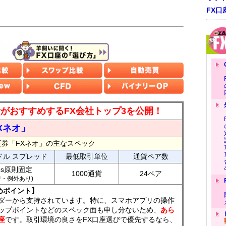
FX口
読者がおすすめするFX会社トップ3を公開！
Xネオ」
証券「FXネオ」の主なスペック
ドル スプレッド
最低取引単位
通貨ペア数
ips原則固定
1000通貨
24ペア
7時・例外あり)
めポイント】
ダーから支持されています。特に、スマホアプリの操作
ップポイントなどのスペック面も申し分ないため、
あら
座
です。取引環境の良さをFX口座選びで優先するなら、