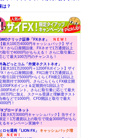
座は？
GMOクリック証券「FXネオ」
ＮＥＷ！
【最大100万4000円キャッシュバック】ザイ
FX！から口座開設後、FXネオで1万通貨以上
の取引で4000円がもらえる！ さらに取引量に
応じて最大100万円のチャンスも！
外為どっとコム「外貨ネクストネオ」
【最大101万2000円＋1200FXポイント】ザイ
FX！から口座開設後、FX口座で1万通貨以上
の取引1回で5000円+らくらくFX積立1回以上
定期買付で3000円。さらにらくらくFX積立開
設200FXポイント＆定期買付1回以上で
1000FXポイント。さらに取引量に応じて最大
100万円に加え、スクール受講と理解度テスト
合格などで1000円、CFD開設と取引で最大
4000円！
FXブロードネット
【最大6万3000円キャッシュバック】当サイト
限定！1万通貨以上の取引で現金3000円がもら
えるキャンペーン実施中！
ヒロセ通商「LION FX」
キャッシュバック増
額
ＮＥＷ！