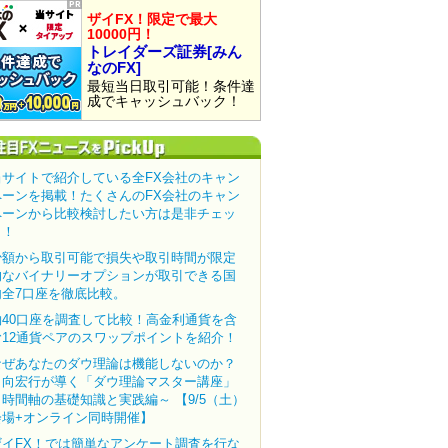
ザイFX！限定で最大
10000円！
トレイダーズ証券[みん
なのFX]
最短当日取引可能！条件達
成でキャッシュバック！
当サイトで紹介している全FX会社のキャン
ペーンを掲載！たくさんのFX会社のキャン
ペーンから比較検討したい方は是非チェッ
ク！
少額から取引可能で損失や取引時間が限定
的なバイナリーオプションが取引できる国
内全7口座を徹底比較。
約40口座を調査して比較！高金利通貨を含
む12通貨ペアのスワップポイントを紹介！
なぜあなたのダウ理論は機能しないのか？
田向宏行が導く「ダウ理論マスター講座」
～時間軸の基礎知識と実践編～ 【9/5（土）
会場+オンライン同時開催】
ザイFX！では簡単なアンケート調査を行な