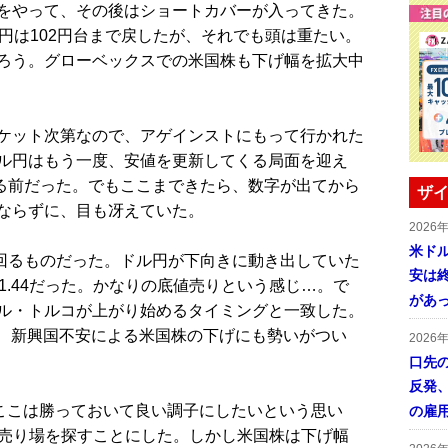
をやって、その後はショートカバーが入ってきた。
円は102円台まで戻したが、それでも頭は重たい。
ろう。グローベックスでの米国株も下げ幅を拡大中
ケット次第なので、アゲインストにもって行かれた
ル円はもう一度、安値を更新してくる局面を迎え
出る前だった。でもここまできたら、数字が出てから
ザイ
ならずに、目も冴えていた。
2026
米ドル
回るものだった。ドル円が下向きに動き出していた
安は終
1.44だった。かなりの底値売りという感じ…。で
があ
ル・トルコが上がり始めるタイミングと一致した。
て、新興国不安による米国株の下げにも勢いがつい
2026
口先
反発
ここは勝っておいて良い調子にしたいという思い
の雇
次の売り場を探すことにした。しかし米国株は下げ幅