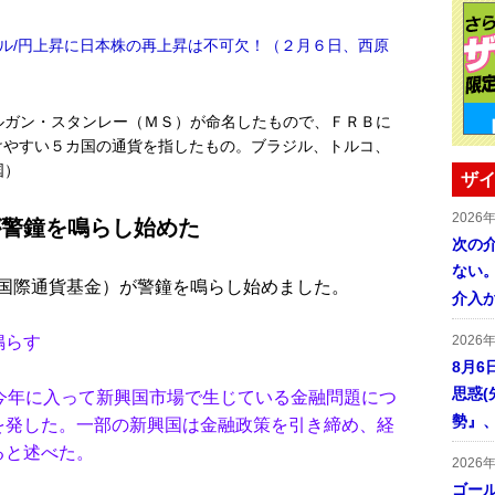
ル/円上昇に日本株の再上昇は不可欠！（２月６日、西原
ルガン・スタンレー（ＭＳ）が命名したもので、ＦＲＢに
けやすい５カ国の通貨を指したもの。ブラジル、トルコ、
国）
ザイ
2026
が警鐘を鳴らし始めた
次の
ない。
国際通貨基金）が警鐘を鳴らし始めました。
介入
鳴らす
2026
8月6
思惑
今年に入って新興国市場で生じている金融問題につ
勢』
を発した。一部の新興国は金融政策を引き締め、経
ると述べた。
2026
ゴール