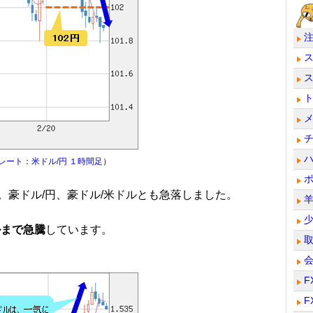
レート：米ドル/円 １時間足
）
豪ドル/円、豪ドル/米ドルとも急落しました。
ルまで急騰
しています。
F
F