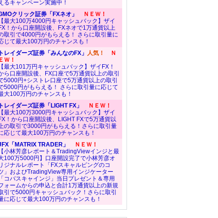
えるキャンペーン実施中！
GMOクリック証券「FXネオ」
ＮＥＷ！
【最大100万4000円キャッシュバック】ザイ
FX！から口座開設後、FXネオで1万通貨以上
の取引で4000円がもらえる！ さらに取引量に
応じて最大100万円のチャンスも！
トレイダーズ証券「みんなのFX」
人気！
Ｎ
ＥＷ！
【最大101万円キャッシュバック】ザイFX！
から口座開設後、FX口座で5万通貨以上の取引
で5000円+シストレ口座で5万通貨以上の取引
で5000円がもらえる！ さらに取引量に応じて
最大100万円のチャンスも！
トレイダーズ証券「LIGHT FX」
ＮＥＷ！
【最大100万3000円キャッシュバック】ザイ
FX！から口座開設後、LIGHT FXで5万通貨以
上の取引で3000円がもらえる！さらに取引量
に応じて最大100万円のチャンスも！
JFX「MATRIX TRADER」
ＮＥＷ！
【小林芳彦レポート＆TradingViewインジと最
大100万5000円】口座開設完了で小林芳彦オ
リジナルレポート「FXスキャルピングのコ
ツ」およびTradingView専用インジケーター
「コバスキャインジ」当日プレゼント＆専用
フォームからの申込と合計1万通貨以上の新規
取引で5000円キャッシュバック！さらに取引
量に応じて最大100万円のチャンスも！