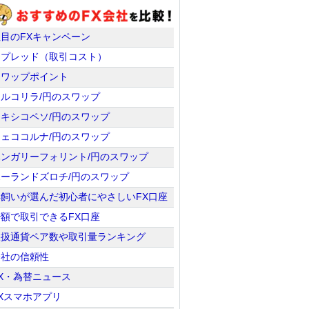
注目のFXキャンペーン
スプレッド（取引コスト）
スワップポイント
トルコリラ/円のスワップ
メキシコペソ/円のスワップ
チェココルナ/円のスワップ
ハンガリーフォリント/円のスワップ
ポーランドズロチ/円のスワップ
羊飼いが選んだ初心者にやさしいFX口座
少額で取引できるFX口座
取扱通貨ペア数や取引量ランキング
会社の信頼性
X・為替ニュース
Xスマホアプリ