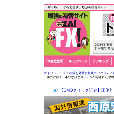
ザイFX！ - 初心者必見のFX総合情報サイト
2026年8月6
日本時間1時1分
ザイFX！トップ
>
相場を見通す超強力FXコラム
>
ドルに注目！「不快なほど高い」が削除された理由
【GMOクリック証券】圧倒的