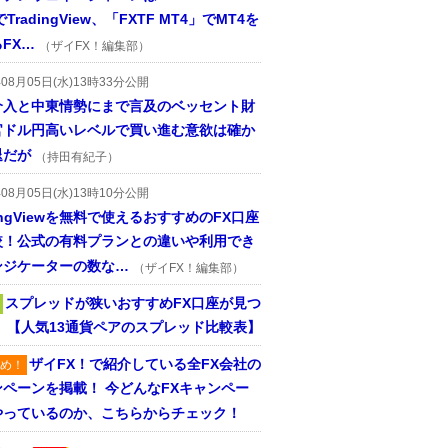
TradingView、「FXTF MT4」でMT4を
FX…
（ザイFX！編集部）
年08月05日(水)13時33分公開
介入と中東情勢にまで言及のベッセント財
官ドル円高いレベルで買い進む意欲は確か
退だが
（持田有紀子）
年08月05日(水)13時10分公開
dingViewを無料で使えるおすすめのFX口座
較！公式の有料プランとの違いや利用でき
ンジケーターの数な…
（ザイFX！編集部）
スプレッドが狭いおすすめFX口座が見つ
！ 【人気13通貨ペアのスプレッド比較表】
ザイFX！で紹介している全FX会社の
め！
ンペーンを掲載！ 今どんなFXキャンペー
やっているのか、こちらからチェック！