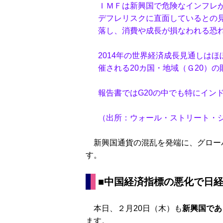
ＩＭＦは新興国で危険なインフレ
デフレリスクに直面しているとの
落し、消費や成長が損なわれる恐
2014年の世界経済成長見通しは
催される20カ国・地域（Ｇ20）
報告書ではG20の中でも特にイン
（出所：ウォール・ストリート・
新興国通貨の混乱を発端に、グロー
す。
■中国経済指標の悪化で日経
本日、２月20日（木）も
新興国であ
ます。