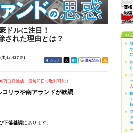
豪ドルに注目！
除された理由とは？
(木)17:43更新)
シェア
優先登録
00万口座達成！最短即日で取引可能！
ルコリラや南アランドが軟調
び下落基調
にあります。