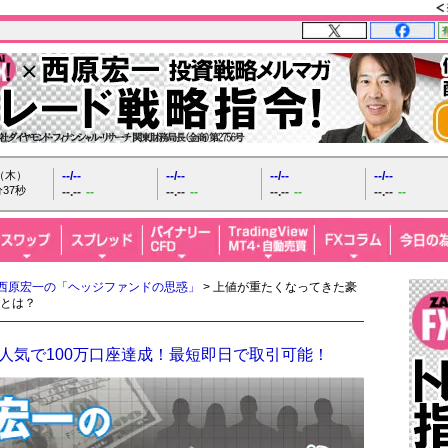
日（木）
--/--
--/--
--/--
--/--
38秒
--.--
--
--.--
--
--.--
--
--.--
--
西原宏一の「ヘッジファンドの思惑」
> 上値が重たくなってきた豪
とは？
人気で100万口座達成！最短即日で取引可能！