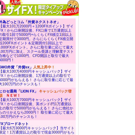
外為どっとコム「外貨ネクストネオ」
【最大101万2000円＋1200FXポイント】ザイ
FX！から口座開設後、FX口座で1万通貨以上
の取引1回で5000円+らくらくFX積立1回以上
定期買付で3000円。さらにらくらくFX積立開
設200FXポイント＆定期買付1回以上で
1000FXポイント。さらに取引量に応じて最大
100万円に加え、スクール受講と理解度テスト
合格などで1000円、CFD開設と取引で最大
4000円！
GMO外貨「外貨ex」
人気上昇中！
【最大100万4000円キャッシュバック】ザイ
FX！から口座開設後、1万通貨以上の取引で
4000円がもらえる！ さらに取引量に応じて最
大100万円のチャンスも！
ヒロセ通商「LION FX」
キャッシュバック増
額
ＮＥＷ！
【最大100万7000円キャッシュバック】ザイ
FX！から口座開設後、英ポンド/円1万通貨以
上の取引で5000円がもらえる！ さらに他社か
らのりかえなら2000円！ 取引量に応じて最大
100万円のチャンスも！
FXブロードネット
【最大6万3000円キャッシュバック】当サイト
限定！1万通貨以上の取引で現金3000円がもら