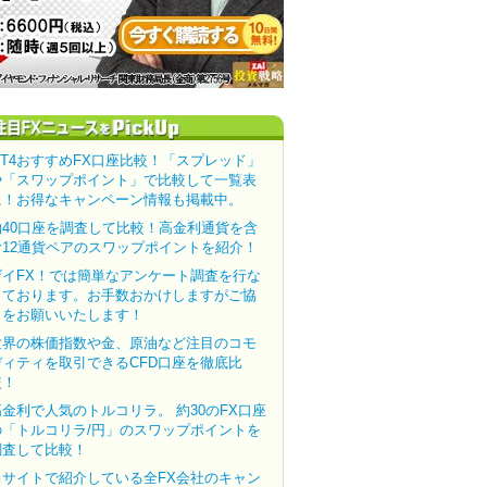
MT4おすすめFX口座比較！「スプレッド」
や「スワップポイント」で比較して一覧表
に！お得なキャンペーン情報も掲載中。
約40口座を調査して比較！高金利通貨を含
む12通貨ペアのスワップポイントを紹介！
ザイFX！では簡単なアンケート調査を行な
っております。お手数おかけしますがご協
力をお願いいたします！
世界の株価指数や金、原油など注目のコモ
ディティを取引できるCFD口座を徹底比
較！
高金利で人気のトルコリラ。 約30のFX口座
の「トルコリラ/円」のスワップポイントを
調査して比較！
当サイトで紹介している全FX会社のキャン