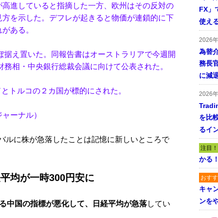
が高進していると指摘した一方、欧州はその反対の
FX」で
見方を示した。デフレが起きると物価が連鎖的に下
使える
れがある。
2026
為替
ほぼ据え置いた。同報告書はオーストラリアで今週開
務長
の財務相・中央銀行総裁会議に向けて公表された。
に減
ドとトルコの２カ国が標的にされた。
2026
Tra
ジャーナル）
を比
るイ
バルに株が急落したことは記憶に新しいところで
注目！
かる
平均が一時300円安に
おすす
キャ
ンを
る中国の指標が悪化して、日経平均が急落
してい