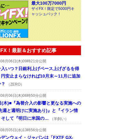
最大100万7000円
ザイFX！限定で5000円キ
ャッシュバック！
FX！最新＆おすすめ記事
年08月06日(木)09時21分公開
介入いつ？日銀利上げペース上げざるを得
円安止まらなければ10月末～11月に追加
か？
（ZERO）
年08月06日(木)06時50分公開
日(木)■『為替介入の影響と更なる実施への
(先週と週明けに実施あり)』と『イラン情
、そして『明日に米国の…
（羊飼い）
年08月05日(水)13時56分公開
デンウェイ・ジャパンは「FXTF GX-