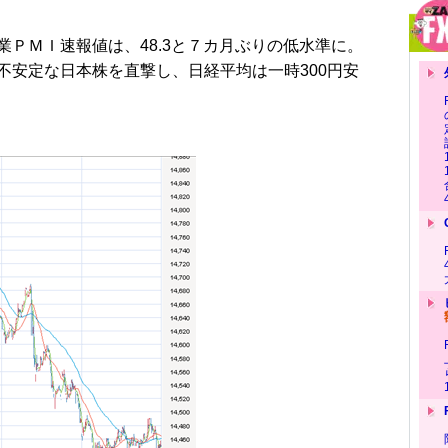
ＰＭＩ速報値は、48.3と７カ月ぶりの低水準に。
不安定な日本株を直撃し、日経平均は一時300円安