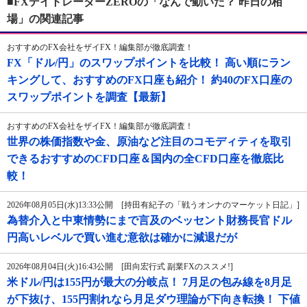
■FXデイトレーダーZEROの「なんで動いた？ 昨日の相
場」の関連記事
おすすめのFX会社をザイFX！編集部が徹底調査！
FX「ドル/円」のスワップポイントを比較！ 高い順にラン
キングして、おすすめのFX口座も紹介！ 約40のFX口座の
スワップポイントを調査【最新】
おすすめのFX会社をザイFX！編集部が徹底調査！
世界の株価指数や金、原油など注目のコモディティを取引
できるおすすめのCFD口座＆国内の全CFD口座を徹底比
較！
2026年08月05日(水)13:33公開 [持田有紀子の「戦うオンナのマーケット日記」]
為替介入と中東情勢にまで言及のベッセント財務長官ドル
円高いレベルで買い進む意欲は確かに減退だが
2026年08月04日(火)16:43公開 [田向宏行式 副業FXのススメ!]
米ドル/円は155円が最大の分岐点！ 7月足の包み線を8月足
が下抜け、155円割れなら月足ダウ理論が下向き転換！ 下値