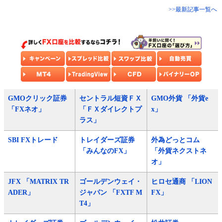
>>最新記事一覧へ
GMOクリック証券
セントラル短資ＦＸ
GMO外貨 「外貨e
「FXネオ」
「ＦＸダイレクトプ
x」
ラス」
SBI FXトレード
トレイダーズ証券
外為どっとコム
「みんなのFX」
「外貨ネクストネ
オ」
JFX 「MATRIX TR
ゴールデンウェイ・
ヒロセ通商 「LION
ADER」
ジャパン 「FXTF M
FX」
T4」