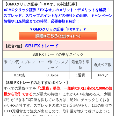
【GMOクリック証券「FXネオ」の関連記事】
■GMOクリック証券「FXネオ」のメリット・デメリットを解説！
スプレッド、スワップポイントなどの他社との比較、キャンペーン
情報や口座開設までの時間、必要書類も紹介！
▼GMOクリック証券「FXネオ」▼
SBI FXトレード
【総合2位】
SBI FXトレードの主なスペック
米ドル/円 スプレッ
ユーロ/米ドル スプ
最低取引単
通貨ペア数
ド
レッド
位
0.18銭
0.3pips
1通貨
34ペア
【SBI FXトレードのおすすめポイント】
すべての通貨ペアを
「1通貨」単位、一般的なFX口座の1/1000の規
模から取引できる
のが最大の特徴！ これからFXを始める人、少額
取引ができるFX口座を探している方は、絶対にチェックしておき
たいFX会社です。スプレッドの狭さにも定評があり、1回の取引で
1000万通貨まで注文が出せるので、取引量が増えて稼げるように