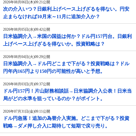
2026年08月06日(木)09:21公開
次の介入いつ？日銀利上げペース上げざるを得ない。円安
止まらなければ10月末～11月に追加介入か？
2026年08月05日(水)09:42公開
日米協調介入→米国の国益は何か？ドル円157円台。日銀利
上げペース上げざるを得ないか。投資戦略は？
2026年08月04日(火)09:29公開
日米協調介入→ドル円どこまで下がる？投資戦略は？ドル
円年内165円より150円の可能性が高いと予想。
2026年08月03日(月)09:37公開
ドル円157円！片山財務相談話→日米協調介入公表！日米当
局がどの水準を狙っているのか？がポイント。
2026年07月31日(金)09:11公開
ドル円急落！追加の為替介入実施。どこまで下がる？投資
戦略→ダメ押し介入に期待して短期で戻り売り。