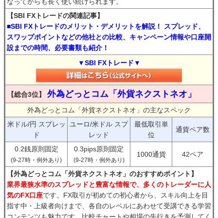
なってからも長く使い続けられます。
【SBI FXトレードの関連記事】
■SBI FXトレードのメリット・デメリットを解説！ スプレッド、
スワップポイントなどの他社との比較、キャンペーン情報や口座開
設までの時間、必要書類も紹介！
▼SBI FXトレード▼
外為どっとコム「外貨ネクストネオ」
【総合3位】
外為どっとコム「外貨ネクストネオ」の主なスペック
米ドル/円 スプレッ
ユーロ/米ドル スプ
最低取引単
通貨ペア数
ド
レッド
位
0.2銭原則固定
0.3pips原則固定
1000通貨
42ペア
(9-27時・例外あり)
(9-27時・例外あり)
【外為どっとコム「外貨ネクストネオ」のおすすめポイント】
業界最狭水準のスプレッドと豊富な情報で、多くのトレーダーに人
気のFX口座
です。FX取引が初めての初心者から、スキル向上を目
指す中・上級者向けまで、各自のレベルにあわせて受講できる学習
コンテンツも魅力です。比較チャートや相場の先行きを予測してく