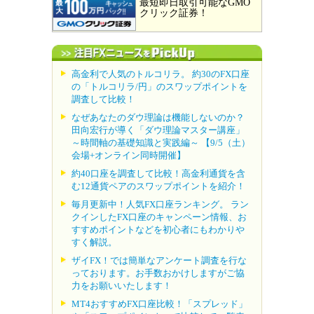
最短即日取引可能なGMO
クリック証券！
高金利で人気のトルコリラ。 約30のFX口座
の「トルコリラ/円」のスワップポイントを
調査して比較！
なぜあなたのダウ理論は機能しないのか？
田向宏行が導く「ダウ理論マスター講座」
～時間軸の基礎知識と実践編～ 【9/5（土）
会場+オンライン同時開催】
約40口座を調査して比較！高金利通貨を含
む12通貨ペアのスワップポイントを紹介！
毎月更新中！人気FX口座ランキング。 ラン
クインしたFX口座のキャンペーン情報、お
すすめポイントなどを初心者にもわかりや
すく解説。
ザイFX！では簡単なアンケート調査を行な
っております。お手数おかけしますがご協
力をお願いいたします！
MT4おすすめFX口座比較！「スプレッド」