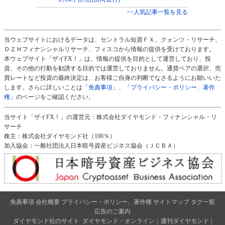
>>人気記事一覧を見る
当ウェブサイトにおけるデータは、セントラル短資ＦＸ、クォンツ・リサーチ、
ＤＺＨフィナンシャルリサーチ、フィスコから情報の提供を受けております。
本ウェブサイト「ザイFX！」は、情報の提供を目的として運営しており、投
資、その他の行動を勧誘する目的では運営しておりません。通貨ペアの選択、売
買レートなど投資の最終決定は、お客様ご自身の判断でなさるようにお願いいた
します。さらに詳しいことは
「免責事項」
、
「プライバシー・ポリシー、著作
権」
のページをご確認ください。
当サイト「ザイFX！」の運営元：株式会社ダイヤモンド・フィナンシャル・リ
サーチ
株主：株式会社ダイヤモンド社（100％）
加入協会：一般社団法人日本暗号資産ビジネス協会（ＪＣＢＡ）
免責事項
会社概要
プライバシー・ポリシー、著作権
サイトマップ
タグ一覧
広告のご案内
ダイヤモンド社のサイト
ダイヤモンド・オンライン
|
週刊ダイヤモンド
|