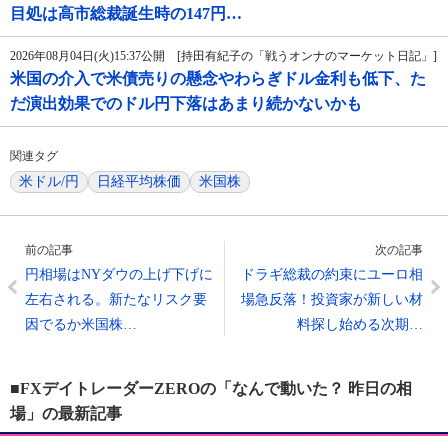
目処は高市総裁誕生時の147円…
2026年08月04日(火)15:37公開 [持田有紀子の「戦うオンナのマーケット日記」]
米国の介入で米債売りの懸念やわらぎドル金利も低下、た
だ演出効果でのドル円下落はあまり続かないかも
関連タグ
米ドル/円
日経平均株価
米国株
前の記事
次の記事
円相場はNYダウの上げ下げに
ドラギ総裁の約束にユーロ相
左右される。新たなリスク要
場急反落！投資家が新しい材
因でるか米国株…
料探し始める次期…
■FXデイトレーダーZEROの「なんで動いた？ 昨日の相
場」の最新記事