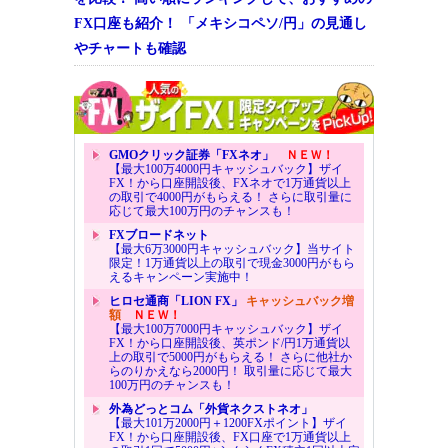
FX口座も紹介！ 「メキシコペソ/円」の見通し
やチャートも確認
GMOクリック証券「FXネオ」
ＮＥＷ！
【最大100万4000円キャッシュバック】ザイ
FX！から口座開設後、FXネオで1万通貨以上
の取引で4000円がもらえる！ さらに取引量に
応じて最大100万円のチャンスも！
FXブロードネット
【最大6万3000円キャッシュバック】当サイト
限定！1万通貨以上の取引で現金3000円がもら
えるキャンペーン実施中！
ヒロセ通商「LION FX」
キャッシュバック増
額
ＮＥＷ！
【最大100万7000円キャッシュバック】ザイ
FX！から口座開設後、英ポンド/円1万通貨以
上の取引で5000円がもらえる！ さらに他社か
らのりかえなら2000円！ 取引量に応じて最大
100万円のチャンスも！
外為どっとコム「外貨ネクストネオ」
【最大101万2000円＋1200FXポイント】ザイ
FX！から口座開設後、FX口座で1万通貨以上