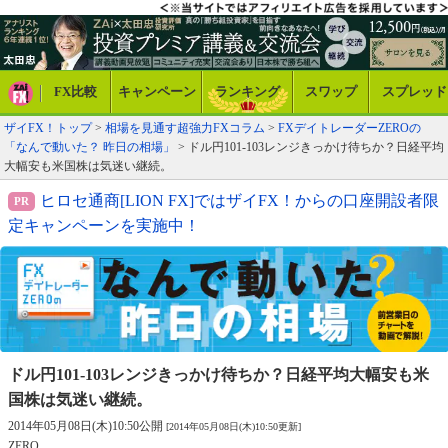
FX比較
キャンペーン
ランキング
スワップ
スプレッド
ザイFX！トップ
>
相場を見通す超強力FXコラム
>
FXデイトレーダーZEROの
「なんで動いた？ 昨日の相場」
> ドル円101-103レンジきっかけ待ちか？日経平均
大幅安も米国株は気迷い継続。
ヒロセ通商[LION FX]ではザイFX！からの口座開設者限
定キャンペーンを実施中！
ドル円101-103レンジきっかけ待ちか？
日経平均大幅安も米
国株は気迷い継続。
2014年05月08日(木)10:50公開
[2014年05月08日(木)10:50更新]
ZERO