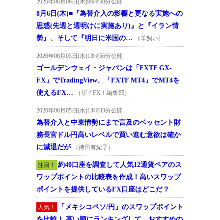
2026年08月06日(木)06時50分公開
8月6日(木)■『為替介入の影響と更なる実施への
思惑(先週と週明けに実施あり)』と『イラン情
勢』、そして『明日に米国の…
（羊飼い）
2026年08月05日(水)13時56分公開
ゴールデンウェイ・ジャパンは「FXTF GX-
FX」でTradingView、「FXTF MT4」でMT4を
使えるFX…
（ザイFX！編集部）
2026年08月05日(水)13時33分公開
為替介入と中東情勢にまで言及のベッセント財
務長官ドル円高いレベルで買い進む意欲は確か
に減退だが
（持田有紀子）
約40口座を調査して人気12通貨ペアのス
注目！
ワップポイントの比較表を作成！高いスワップ
ポイントを提供しているFX口座はどこだ？
「メキシコペソ/円」のスワップポイント
人気！
を比較！ 高い順にランキングして、おすすめの