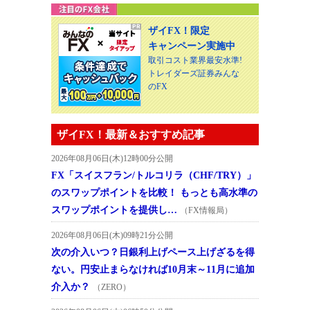
ザイFX！限定
キャンペーン実施中
取引コスト業界最安水準!
トレイダーズ証券みんな
のFX
ザイFX！最新＆おすすめ記事
2026年08月06日(木)12時00分公開
FX「スイスフラン/トルコリラ（CHF/TRY）」
のスワップポイントを比較！ もっとも高水準の
スワップポイントを提供し…
（FX情報局）
2026年08月06日(木)09時21分公開
次の介入いつ？日銀利上げペース上げざるを得
ない。円安止まらなければ10月末～11月に追加
介入か？
（ZERO）