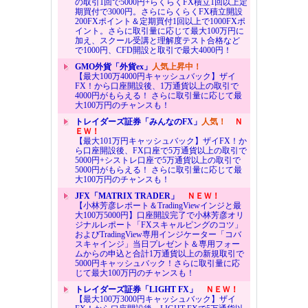
の取引1回で5000円+らくらくFX積立1回以上定
期買付で3000円。さらにらくらくFX積立開設
200FXポイント＆定期買付1回以上で1000FXポ
イント。さらに取引量に応じて最大100万円に
加え、スクール受講と理解度テスト合格など
で1000円、CFD開設と取引で最大4000円！
GMO外貨「外貨ex」
人気上昇中！
【最大100万4000円キャッシュバック】ザイ
FX！から口座開設後、1万通貨以上の取引で
4000円がもらえる！ さらに取引量に応じて最
大100万円のチャンスも！
トレイダーズ証券「みんなのFX」
人気！
Ｎ
ＥＷ！
【最大101万円キャッシュバック】ザイFX！か
ら口座開設後、FX口座で5万通貨以上の取引で
5000円+シストレ口座で5万通貨以上の取引で
5000円がもらえる！ さらに取引量に応じて最
大100万円のチャンスも！
JFX「MATRIX TRADER」
ＮＥＷ！
【小林芳彦レポート＆TradingViewインジと最
大100万5000円】口座開設完了で小林芳彦オリ
ジナルレポート「FXスキャルピングのコツ」
およびTradingView専用インジケーター「コバ
スキャインジ」当日プレゼント＆専用フォー
ムからの申込と合計1万通貨以上の新規取引で
5000円キャッシュバック！さらに取引量に応
じて最大100万円のチャンスも！
トレイダーズ証券「LIGHT FX」
ＮＥＷ！
【最大100万3000円キャッシュバック】ザイ