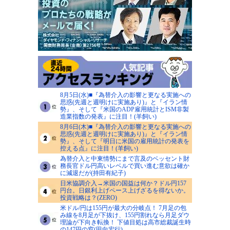
8月5日(水)■『為替介入の影響と更なる実施への
思惑(先週と週明けに実施あり)』と『イラン情
勢』、そして『米国のADP雇用統計とISM非製
造業指数の発表』に注目！(羊飼い)
8月6日(木)■『為替介入の影響と更なる実施への
思惑(先週と週明けに実施あり)』と『イラン情
勢』、そして『明日に米国の雇用統計の発表を
控える点』に注目！(羊飼い)
為替介入と中東情勢にまで言及のベッセント財
務長官ドル円高いレベルで買い進む意欲は確か
に減退だが(持田有紀子)
日米協調介入→米国の国益は何か？ドル円157
円台。日銀利上げペース上げざるを得ないか。
投資戦略は？(ZERO)
米ドル/円は155円が最大の分岐点！ 7月足の包
み線を8月足が下抜け、155円割れなら月足ダウ
理論が下向き転換！ 下値目処は高市総裁誕生時
の147円の窓(田向宏行)