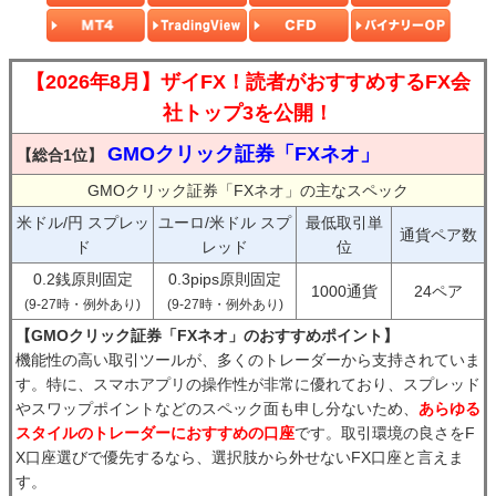
【2026年8月】ザイFX！読者がおすすめするFX会
社トップ3を公開！
GMOクリック証券「FXネオ」
【総合1位】
GMOクリック証券「FXネオ」の主なスペック
米ドル/円 スプレッ
ユーロ/米ドル スプ
最低取引単
通貨ペア数
ド
レッド
位
0.2銭原則固定
0.3pips原則固定
1000通貨
24ペア
(9-27時・例外あり)
(9-27時・例外あり)
【GMOクリック証券「FXネオ」のおすすめポイント】
機能性の高い取引ツールが、多くのトレーダーから支持されていま
す。特に、スマホアプリの操作性が非常に優れており、スプレッド
やスワップポイントなどのスペック面も申し分ないため、
あらゆる
スタイルのトレーダーにおすすめの口座
です。取引環境の良さをF
X口座選びで優先するなら、選択肢から外せないFX口座と言えま
す。