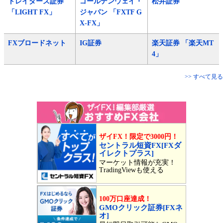
トレイダーズ証券
ゴールデンウェイ・
松井証券
「LIGHT FX」
ジャパン 「FXTF G
X-FX」
FXブロードネット
IG証券
楽天証券 「楽天MT
4」
>> すべて見る
ザイFX！限定で3000円！
セントラル短資FX[FXダ
イレクトプラス]
マーケット情報が充実！
TradingViewも使える
100万口座達成！
GMOクリック証券[FXネ
オ]