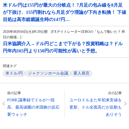
米ドル/円は155円が最大の分岐点！ 7月足の包み線を8月足
が下抜け、155円割れなら月足ダウ理論が下向き転換！ 下値
目処は高市総裁誕生時の147円…
2026年08月04日(火)09:29公開 [FXデイトレーダーZEROの「なんで動いた？ 昨
日の相場」]
日米協調介入→ドル円どこまで下がる？投資戦略は？ドル
円年内165円より150円の可能性が高いと予想。
関連タグ
米ドル/円
ジャクソンホール会議
要人発言
前の記事
次の記事
FOMC議事録でドルが一段
ユーロドルまた年初来安値を
高、最高値圏の米国株の反応
更新、ドル全面高だが反動も
要ウォッチ
ありそう