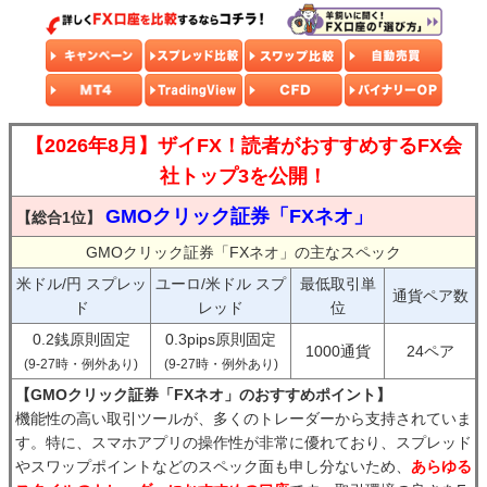
【2026年8月】ザイFX！読者がおすすめするFX会
社トップ3を公開！
GMOクリック証券「FXネオ」
【総合1位】
GMOクリック証券「FXネオ」の主なスペック
米ドル/円 スプレッ
ユーロ/米ドル スプ
最低取引単
通貨ペア数
ド
レッド
位
0.2銭原則固定
0.3pips原則固定
1000通貨
24ペア
(9-27時・例外あり)
(9-27時・例外あり)
【GMOクリック証券「FXネオ」のおすすめポイント】
機能性の高い取引ツールが、多くのトレーダーから支持されていま
す。特に、スマホアプリの操作性が非常に優れており、スプレッド
やスワップポイントなどのスペック面も申し分ないため、
あらゆる