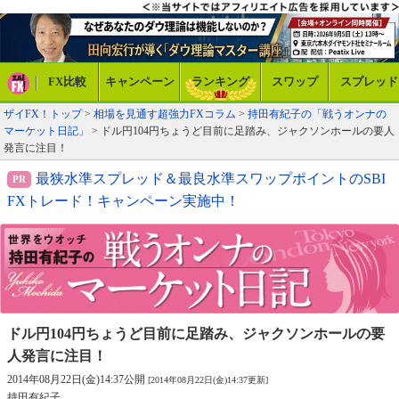
FX比較
キャンペーン
ランキング
スワップ
スプレッド
ザイFX！トップ
>
相場を見通す超強力FXコラム
>
持田有紀子の「戦うオンナの
マーケット日記」
> ドル円104円ちょうど目前に足踏み、ジャクソンホールの要人
発言に注目！
最狭水準スプレッド＆最良水準スワップポイントのSBI
FXトレード！キャンペーン実施中！
ドル円104円ちょうど目前に足踏み、
ジャクソンホールの要
人発言に注目！
2014年08月22日(金)14:37公開
[2014年08月22日(金)14:37更新]
持田有紀子