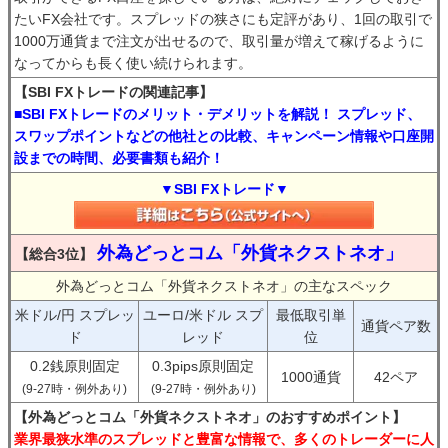
たいFX会社です。スプレッドの狭さにも定評があり、1回の取引で
1000万通貨まで注文が出せるので、取引量が増えて稼げるように
なってからも長く使い続けられます。
【SBI FXトレードの関連記事】
■SBI FXトレードのメリット・デメリットを解説！ スプレッド、
スワップポイントなどの他社との比較、キャンペーン情報や口座開
設までの時間、必要書類も紹介！
▼SBI FXトレード▼
外為どっとコム「外貨ネクストネオ」
【総合3位】
外為どっとコム「外貨ネクストネオ」の主なスペック
米ドル/円 スプレッ
ユーロ/米ドル スプ
最低取引単
通貨ペア数
ド
レッド
位
0.2銭原則固定
0.3pips原則固定
1000通貨
42ペア
(9-27時・例外あり)
(9-27時・例外あり)
【外為どっとコム「外貨ネクストネオ」のおすすめポイント】
業界最狭水準のスプレッドと豊富な情報で、多くのトレーダーに人