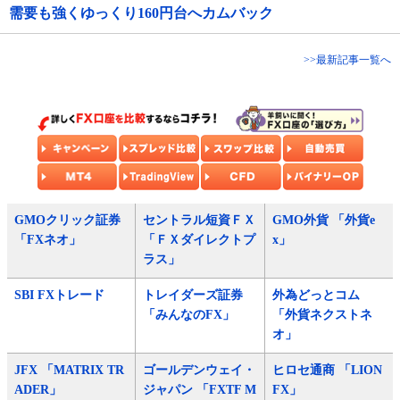
需要も強くゆっくり160円台へカムバック
>>最新記事一覧へ
GMOクリック証券
セントラル短資ＦＸ
GMO外貨 「外貨e
「FXネオ」
「ＦＸダイレクトプ
x」
ラス」
SBI FXトレード
トレイダーズ証券
外為どっとコム
「みんなのFX」
「外貨ネクストネ
オ」
JFX 「MATRIX TR
ゴールデンウェイ・
ヒロセ通商 「LION
ADER」
ジャパン 「FXTF M
FX」