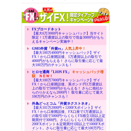
FXブロードネット
【最大6万3000円キャッシュバック】当サイト
限定！1万通貨以上の取引で現金3000円がもら
えるキャンペーン実施中！
GMO外貨「外貨ex」
人気上昇中！
【最大100万4000円キャッシュバック】ザイ
FX！から口座開設後、1万通貨以上の取引で
4000円がもらえる！ さらに取引量に応じて最
大100万円のチャンスも！
ヒロセ通商「LION FX」
キャッシュバック増
額
ＮＥＷ！
【最大100万7000円キャッシュバック】ザイ
FX！から口座開設後、英ポンド/円1万通貨以
上の取引で5000円がもらえる！ さらに他社か
らのりかえなら2000円！ 取引量に応じて最大
100万円のチャンスも！
外為どっとコム「外貨ネクストネオ」
【最大101万2000円＋1200FXポイント】ザイ
FX！から口座開設後、FX口座で1万通貨以上
の取引1回で5000円+らくらくFX積立1回以上定
期買付で3000円。さらにらくらくFX積立開設
200FXポイント＆定期買付1回以上で1000FXポ
イント。さらに取引量に応じて最大100万円に