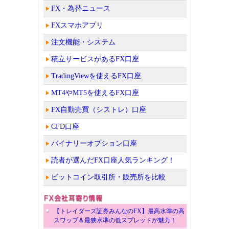
FX・為替ニュース
FXスマホアプリ
注文機能・システム
積立サービスがあるFX口座
TradingViewを使えるFX口座
MT4やMT5を使えるFX口座
FX自動売買（シストレ）口座
CFD口座
バイナリーオプション口座
読者が選んだFX口座人気ランキング！
ビットコイン取引所・販売所を比較
【トレイダーズ証券みんなのFX】最高水準の高
スワップ＆最狭水準の低スプレッドが魅力！