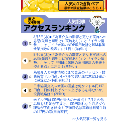
8月5日(水)■『為替介入の影響と更なる実施への
思惑(先週と週明けに実施あり)』と『イラン情
勢』、そして『米国のADP雇用統計とISM非製
造業指数の発表』に注目！(羊飼い)
8月6日(木)■『為替介入の影響と更なる実施への
思惑(先週と週明けに実施あり)』と『イラン情
勢』、そして『明日に米国の雇用統計の発表を
控える点』に注目！(羊飼い)
為替介入と中東情勢にまで言及のベッセント財
務長官ドル円高いレベルで買い進む意欲は確か
に減退だが(持田有紀子)
日米協調介入→米国の国益は何か？ドル円157
円台。日銀利上げペース上げざるを得ないか。
投資戦略は？(ZERO)
米ドル/円は155円が最大の分岐点！ 7月足の包
み線を8月足が下抜け、155円割れなら月足ダウ
理論が下向き転換！ 下値目処は高市総裁誕生時
の147円の窓(田向宏行)
>>人気記事一覧を見る