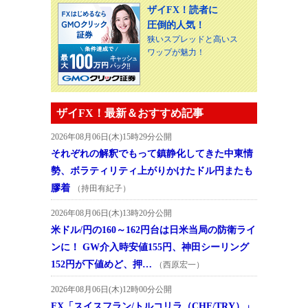
ザイFX！読者に
圧倒的人気！
狭いスプレッドと高いス
ワップが魅力！
ザイFX！最新＆おすすめ記事
2026年08月06日(木)15時29分公開
それぞれの解釈でもって鎮静化してきた中東情
勢、ボラティリティ上がりかけたドル円またも
膠着
（持田有紀子）
2026年08月06日(木)13時20分公開
米ドル/円の160～162円台は日米当局の防衛ライ
ンに！ GW介入時安値155円、神田シーリング
152円が下値めど、押…
（西原宏一）
2026年08月06日(木)12時00分公開
FX「スイスフラン/トルコリラ（CHF/TRY）」