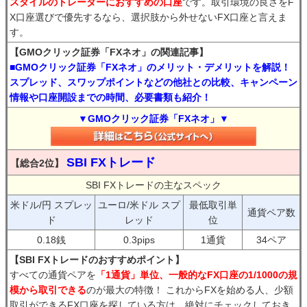
スタイルのトレーダーにおすすめの口座
です。取引環境の良さをF
X口座選びで優先するなら、選択肢から外せないFX口座と言えま
す。
【GMOクリック証券「FXネオ」の関連記事】
■GMOクリック証券「FXネオ」のメリット・デメリットを解説！
スプレッド、スワップポイントなどの他社との比較、キャンペーン
情報や口座開設までの時間、必要書類も紹介！
▼GMOクリック証券「FXネオ」▼
SBI FXトレード
【総合2位】
SBI FXトレードの主なスペック
米ドル/円 スプレッ
ユーロ/米ドル スプ
最低取引単
通貨ペア数
ド
レッド
位
0.18銭
0.3pips
1通貨
34ペア
【SBI FXトレードのおすすめポイント】
すべての通貨ペアを
「1通貨」単位、一般的なFX口座の1/1000の規
模から取引できる
のが最大の特徴！ これからFXを始める人、少額
取引ができるFX口座を探している方は、絶対にチェックしておき