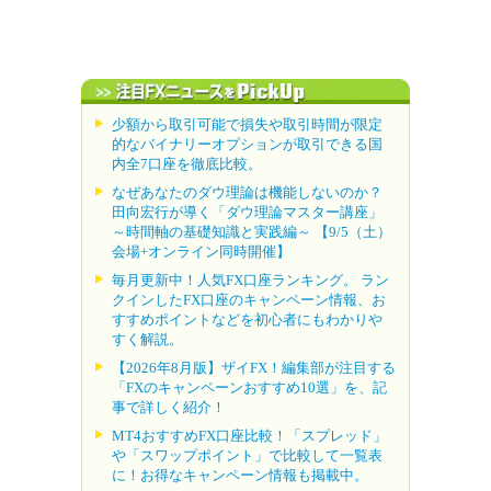
少額から取引可能で損失や取引時間が限定
的なバイナリーオプションが取引できる国
内全7口座を徹底比較。
なぜあなたのダウ理論は機能しないのか？
田向宏行が導く「ダウ理論マスター講座」
～時間軸の基礎知識と実践編～ 【9/5（土）
会場+オンライン同時開催】
毎月更新中！人気FX口座ランキング。 ラン
クインしたFX口座のキャンペーン情報、お
すすめポイントなどを初心者にもわかりや
すく解説。
【2026年8月版】ザイFX！編集部が注目する
「FXのキャンペーンおすすめ10選」を、記
事で詳しく紹介！
MT4おすすめFX口座比較！「スプレッド」
や「スワップポイント」で比較して一覧表
に！お得なキャンペーン情報も掲載中。