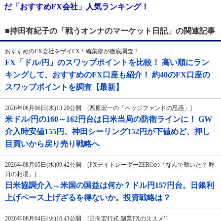
だ「おすすめFX会社」人気ランキング！
■持田有紀子の「戦うオンナのマーケット日記」の関連記事
おすすめのFX会社をザイFX！編集部が徹底調査！
FX「ドル/円」のスワップポイントを比較！ 高い順にラン
キングして、おすすめのFX口座も紹介！ 約40のFX口座の
スワップポイントを調査【最新】
2026年08月06日(木)13:20公開 [西原宏一の「ヘッジファンドの思惑」]
米ドル/円の160～162円台は日米当局の防衛ラインに！ GW
介入時安値155円、神田シーリング152円が下値めど、押し
目買いから戻り売り戦略へ
2026年08月05日(水)09:42公開 [FXデイトレーダーZEROの「なんで動いた？ 昨
日の相場」]
日米協調介入→米国の国益は何か？ドル円157円台。日銀利
上げペース上げざるを得ないか。投資戦略は？
2026年08月04日(火)16:43公開 [田向宏行式 副業FXのススメ!]