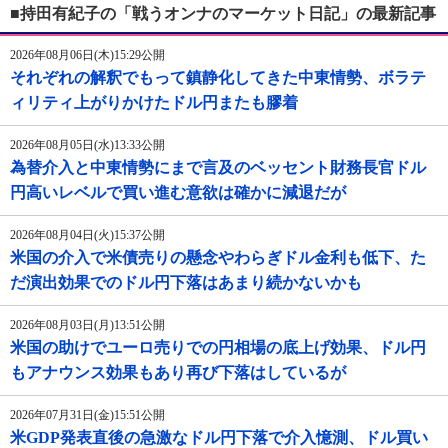
■持田有紀子の「戦うオンナのマーケット日記」の最新記事
2026年08月06日(木)15:29公開
それぞれの解釈でもって鎮静化してきた中東情勢、ボラテ
ィリティ上がりかけたドル円またも膠着
2026年08月05日(水)13:33公開
為替介入と中東情勢にまで言及のベッセント財務長官ドル
円高いレベルで買い進む意欲は確かに減退だが
2026年08月04日(火)15:37公開
米国の介入で米債売りの懸念やわらぎドル金利も低下、た
だ演出効果でのドル円下落はあまり続かないかも
2026年08月03日(月)13:51公開
米国の助けでユーロ売りでの円相場の底上げ効果、ドル円
もアナウンス効果もあり再び下落はしているが
2026年07月31日(金)15:51公開
米GDP発表直後の急激なドル円下落で介入憶測、ドル買い