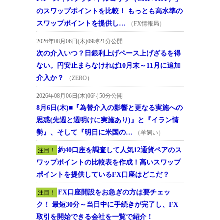
のスワップポイントを比較！ もっとも高水準の
スワップポイントを提供し…
（FX情報局）
2026年08月06日(木)09時21分公開
次の介入いつ？日銀利上げペース上げざるを得
ない。円安止まらなければ10月末～11月に追加
介入か？
（ZERO）
2026年08月06日(木)06時50分公開
8月6日(木)■『為替介入の影響と更なる実施への
思惑(先週と週明けに実施あり)』と『イラン情
勢』、そして『明日に米国の…
（羊飼い）
約40口座を調査して人気12通貨ペアのス
注目！
ワップポイントの比較表を作成！高いスワップ
ポイントを提供しているFX口座はどこだ？
FX口座開設をお急ぎの方は要チェッ
注目！
ク！ 最短30分～当日中に手続きが完了し、FX
取引を開始できる会社を一覧で紹介！