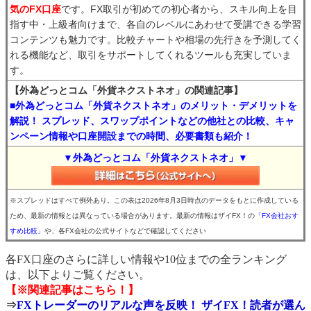
気のFX口座
です。FX取引が初めての初心者から、スキル向上を目
指す中・上級者向けまで、各自のレベルにあわせて受講できる学習
コンテンツも魅力です。比較チャートや相場の先行きを予測してく
れる機能など、取引をサポートしてくれるツールも充実していま
す。
【外為どっとコム「外貨ネクストネオ」の関連記事】
■外為どっとコム「外貨ネクストネオ」のメリット・デメリットを
解説！ スプレッド、スワップポイントなどの他社との比較、キャ
ンペーン情報や口座開設までの時間、必要書類も紹介！
▼外為どっとコム「外貨ネクストネオ」▼
※スプレッドはすべて例外あり。この表は2026年8月3日時点のデータをもとに作成している
ため、最新の情報とは異なっている場合があります。最新の情報はザイFX！の
「FX会社おす
すめ比較」
や、各FX会社の公式サイトなどで確認してください
各FX口座のさらに詳しい情報や10位までの全ランキング
は、以下よりご覧ください。
【※関連記事はこちら！】
⇒
FXトレーダーのリアルな声を反映！ ザイFX！読者が選ん