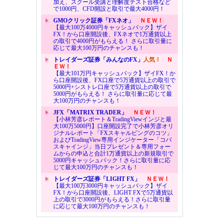
加え、スクール受講と理解度テスト合格など
で1000円、CFD開設と取引で最大4000円！
GMOクリック証券「FXネオ」
ＮＥＷ！
【最大100万4000円キャッシュバック】ザイ
FX！から口座開設後、FXネオで1万通貨以上
の取引で4000円がもらえる！ さらに取引量に
応じて最大100万円のチャンスも！
トレイダーズ証券「みんなのFX」
人気！
Ｎ
ＥＷ！
【最大101万円キャッシュバック】ザイFX！か
ら口座開設後、FX口座で5万通貨以上の取引で
5000円+シストレ口座で5万通貨以上の取引で
5000円がもらえる！ さらに取引量に応じて最
大100万円のチャンスも！
JFX「MATRIX TRADER」
ＮＥＷ！
【小林芳彦レポート＆TradingViewインジと最
大100万5000円】口座開設完了で小林芳彦オリ
ジナルレポート「FXスキャルピングのコツ」
およびTradingView専用インジケーター「コバ
スキャインジ」当日プレゼント＆専用フォー
ムからの申込と合計1万通貨以上の新規取引で
5000円キャッシュバック！さらに取引量に応
じて最大100万円のチャンスも！
トレイダーズ証券「LIGHT FX」
ＮＥＷ！
【最大100万3000円キャッシュバック】ザイ
FX！から口座開設後、LIGHT FXで5万通貨以
上の取引で3000円がもらえる！さらに取引量
に応じて最大100万円のチャンスも！